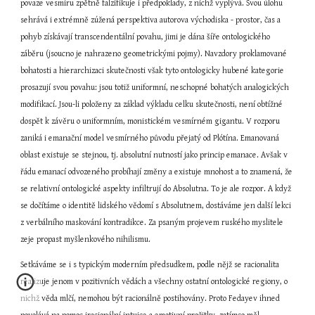
povaze vesmíru zpětně falzifikuje i předpoklady, z nichž vyplývá. Svou úlohu 
sehrává i extrémně zúžená perspektiva autorova východiska - prostor, čas a 
pohyb získávají transcendentální povahu, jimi je dána šíře ontologického 
záběru (jsoucno je nahrazeno geometrickými pojmy). Navzdory proklamované 
bohatosti a hierarchizaci skutečnosti však tyto ontologicky hubené kategorie 
prosazují svou povahu: jsou totiž uniformní, neschopné bohatých analogických 
modifikací. Jsou-li položeny za základ výkladu celku skutečnosti, není obtížné 
dospět k závěru o uniformním, monistickém vesmírném gigantu. V rozporu 
zaniká i emanační model vesmírného původu přejatý od Plótína. Emanovaná 
oblast existuje se stejnou, tj. absolutní nutností jako princip emanace. Avšak v 
řádu emanací odvozeného probíhají změny a existuje mnohost a to znamená, že 
se relativní ontologické aspekty infiltrují do Absolutna. To je ale rozpor. A když 
se dočítáme o identitě lidského vědomí s Absolutnem, dostáváme jen další lekci 
z verbálního maskování kontradikce. Za psaným projevem ruského myslitele 
zeje propast myšlenkového nihilismu.
Setkáváme se i s typickým moderním předsudkem, podle nějž se racionalita 
realizuje jenom v pozitivních vědách a všechny ostatní ontologické regiony, o 
nichž věda mlčí, nemohou být racionálně postihovány. Proto Fedayev ihned 