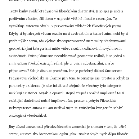
nahrazují filosoficky obligatorní argumentace.
Texty knihy svědčí oFedyaeo vě filosofickém diletanství. Jeho spis je určen 
pozitivním vědcům, čili lidem v naprosté většině filosofie neznalým. To 
vysvětluje autorovu odvahu v pervertování základních filosofických pojmů. 
Kdyby si byl alespoň vědom rozdílu mezi abstraktním a konkrétním, mohl by si 
popřemýšlet o tom, zda východisko vypreparované materiality představované 
geometrickými kategoriemi může vůbec sloužit k odhalování nových rovin 
skutečnosti. Existují dimenze neeuklidovské geometrie reálně, či se jedná o 
entia rationis 
? Pokud existují reálně, jde or ovinu substanciální, anebo 
případkovou? Kde je diskuse problému, kde je potřebný důkaz? Omezenost 
Fedyaevova východiska se ukazuje již v tom, že označuje čas, prostor a pohyb za 
parametry existence. Je sice intuitivně zřejmé, že všechny tyto kategorie 
implikují existenci. Avšak je opravdu stejně zřejmá i opačná implikace? Musí 
existující skutečnost nutně implikovat čas, prostor a pohyb? Filosofická 
nekompetence autora mu ani nedává tušit, že zmíněným kategoriím schází 
ontologická všeobsáhlost.
Jiný důvod omezenosti přírodovědeckého zkoumání je shledán v tom, že užívá 
starou, aristotelsko-baconovskou logiku. Jakou znalost obyčejných dějin filosofie 