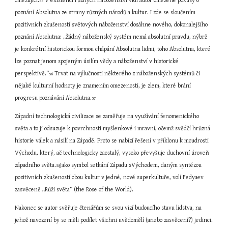
omezující.
 V existenci různých náboženství vidí autor omezené pokusy o 
55
poznání Absolutna ze strany různých národů a kultur. I zde se sloučením 
pozitivních zkušeností světových náboženství dosáhne nového, dokonalejšího 
poznání Absolutna: „Žádný náboženský systém nemá absolutní pravdu, nýbrž 
je konkrétní historickou formou chápání Absolutna lidmi, toho Absolutna, které 
lze poznat jenom spojeným úsilím vědy a náboženství v historické 
perspektivě.“
 Trvat na výlučnosti některého z náboženských systémů či 
56
nějaké kulturní hodnoty je znamením omezenosti, je zlem, které brání 
progresu poznávání Absolutna.
57
Západní technologická civilizace se zaměřuje na využívání fenomenického 
světa a to ji odsuzuje k povrchnosti myšlenkové i mravní, očemž svědčí hrůzná 
historie válek a násilí na Západě. Proto se nabízí řešení v příklonu k moudrosti 
Východu, který, ač technologicky zaostalý, vysoko převyšuje duchovní úroveň 
západního světa.
Jako symbol setkání Západu sVýchodem, daným syntézou 
58
pozitivních zkušeností obou kultur v jedné, nové superkultuře, volí Fedyaev 
zasvěceně „Růži světa“ (the Rose of the World).
Nakonec se autor svěřuje čtenářům se svou vizí budoucího stavu lidstva, na 
jehož navození by se měli podílet všichni uvědomělí (anebo zasvěcení?) jedinci. 