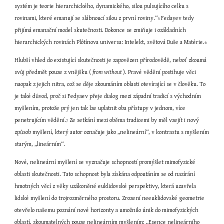
systém je teorie hierarchického, dynamického, silou pulsujícího celku s 
rovinami, které emanují se slábnoucí silou z první roviny.“
 Fedayev tedy 
5
přijímá emanační model skutečnosti. Dokonce se zmiňuje i ozákladních 
hierarchických rovinách Plótínova universa: Intelekt, světová Duše a Matérie.
6
Hlubší vhled do existující skutečnosti je zapovězen přírodovědě, neboť zkoumá 
svůj předmět pouze z vnějšku ( 
from without 
). Pravé vědění postihuje věci 
naopak z jejich nitra, což se děje zkoumáním oblasti otevírající se v člověku. To 
je také důvod, proč si Fedyaev přeje dialog mezi západní tradicí s východním 
myšlením, protože prý jen tak lze uplatnit oba přístupy v jednom, více 
penetrujícím vědění.
 Ze setkání mezi oběma tradicemi by měl vzejít i nový 
7
způsob myšlení, který autor označuje jako „nelineární“, v kontrastu s myšlením 
starým, „lineárním“.
Nové, nelineární myšlení se vyznačuje schopností promýšlet mimofyzické 
oblasti skutečnosti. Tato schopnost byla získána odpoutáním se od nazírání 
hmotných věcí z věky uzákoněné euklidovské perspektivy, která uzavřela 
lidské myšlení do trojrozměrného prostoru. Zrození neeuklidovské geometrie 
otevřelo našemu poznání nové horizonty a umožnilo únik do mimofyzických 
oblastí, zkoumatelných pouze nelineárním myšlením: „Esence nelineárního 