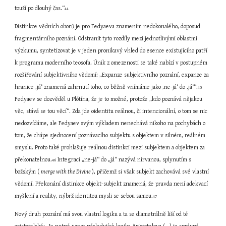
touží po dlouhý čas.“
44
Distinkce vědních oborů je pro Fedyaeva znamením nedokonalého, doposud 
fragmentárního poznání. Odstranit tyto rozdíly mezi jednotlivými oblastmi 
výzkumu, syntetizovat je v jeden pronikavý vhled do esence existujícího patří 
k programu moderního teosofa. Únik z omezenosti se také nabízí v postupném 
rozšiřování subjektivního vědomí: „Expanze subjektivního poznání, expanze za 
hranice ‚já‘ znamená zahrnutí toho, co běžně vnímáme jako ‚ne-já‘ do ‚já‘“.
45
Fedyaev se dozvěděl u Plótína, že je to možné, protože „kdo poznává nějakou 
věc, stává se tou věcí“. Zda jde oidentitu reálnou, či intencionální, o tom se nic 
nedozvídáme, ale Fedyaev svým výkladem nenechává nikoho na pochybách o 
tom, že chápe sjednocení poznávacího subjektu s objektem v silném, reálném 
smyslu. Proto také prohlašuje reálnou distinkci mezi subjektem a objektem za 
překonatelnou.
 Integraci „ne-já“ do „já“ nazývá nirvanou, splynutím s 
46
božským ( 
merge with the Divine 
), přičemž si však subjekt zachovává své vlastní 
vědomí. Překonání distinkce objekt-subjekt znamená, že pravda není adekvací 
myšlení a reality, nýbrž identitou mysli se sebou samou.
47
Nový druh poznání má svou vlastní logiku a ta se diametrálně liší od té 