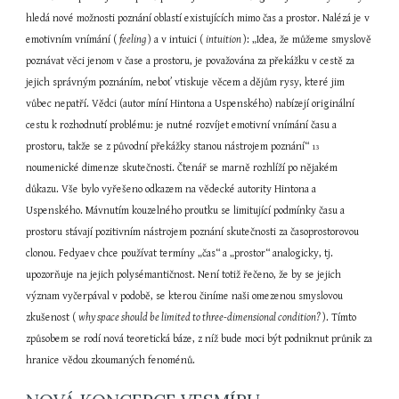
hledá nové možnosti poznání oblastí existujících mimo čas a prostor. Nalézá je v 
emotivním vnímání ( 
feeling 
) a v intuici ( 
intuition 
): „Idea, že můžeme smyslově 
poznávat věci jenom v čase a prostoru, je považována za překážku v cestě za 
jejich správným poznáním, neboť vtiskuje věcem a dějům rysy, které jim 
vůbec nepatří. Vědci (autor míní Hintona a Uspenského) nabízejí originální 
cestu k rozhodnutí problému: je nutné rozvíjet emotivní vnímání času a 
prostoru, takže se z původní překážky stanou nástrojem poznání“ 
13
noumenické dimenze skutečnosti. Čtenář se marně rozhlíží po nějakém 
důkazu. Vše bylo vyřešeno odkazem na vědecké autority Hintona a 
Uspenského. Mávnutím kouzelného proutku se limitující podmínky času a 
prostoru stávají pozitivním nástrojem poznání skutečnosti za časoprostorovou 
clonou. Fedyaev chce používat termíny „čas“ a „prostor“ analogicky, tj. 
upozorňuje na jejich polysémantičnost. Není totiž řečeno, že by se jejich 
význam vyčerpával v podobě, se kterou činíme naši omezenou smyslovou 
zkušenost ( 
why space should be limited to three-dimensional condition? 
). Tímto 
způsobem se rodí nová teoretická báze, z níž bude moci být podniknut průnik za 
hranice vědou zkoumaných fenoménů.