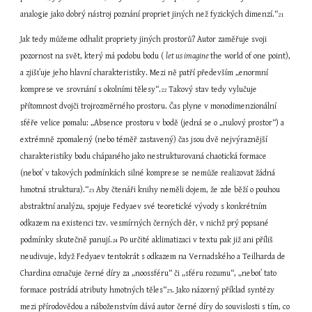
analogie jako dobrý nástroj poznání propriet jiných než fyzických dimenzí.“
21
Jak tedy můžeme odhalit propriety jiných prostorů? Autor zaměřuje svoji 
pozornost na svět, který má podobu bodu ( 
let us imagine 
the world of one point), 
a zjišťuje jeho hlavní charakteristiky. Mezi ně patří především „enormní 
komprese ve srovnání s okolními tělesy“.
 Takový stav tedy vylučuje 
22
přítomnost dvojči trojrozměrného prostoru. Čas plyne v monodimenzionální 
sféře velice pomalu: „Absence prostoru v bodě (jedná se o „nulový prostor“) a 
extrémně zpomalený (nebo téměř zastavený) čas jsou dvě nejvýraznější 
charakteristiky bodu chápaného jako nestrukturovaná chaotická formace 
(neboť v takových podmínkách silné komprese se nemůže realizovat žádná 
hmotná struktura).“
 Aby čtenáři knihy neměli dojem, že zde běží o pouhou 
23
abstraktní analýzu, spojuje Fedyaev své teoretické vývody s konkrétním 
odkazem na existenci tzv. vesmírných černých děr, v nichž prý popsané 
podmínky skutečně panují.
 Po určité aklimatizaci v textu pak již ani příliš 
24
neudivuje, když Fedyaev tentokrát s odkazem na Vernadského a Teilharda de 
Chardina označuje černé díry za „noossféru“ či „sféru rozumu“, „neboť tato 
formace postrádá atributy hmotných těles“
. Jako názorný příklad syntézy 
25
mezi přírodovědou a náboženstvím dává autor černé díry do souvislosti s tím, co 