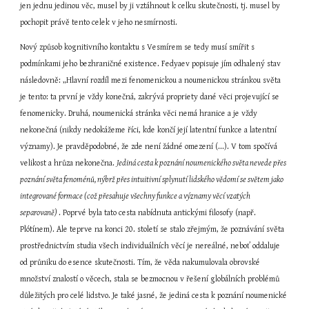
jen jednu jedinou věc, musel by ji vztáhnout k celku skutečnosti, tj. musel by 
pochopit právě tento celek v jeho nesmírnosti.
Nový způsob kognitivního kontaktu s Vesmírem se tedy musí smířit s 
podmínkami jeho bezhraničné existence. Fedyaev popisuje jím odhalený stav 
následovně: „Hlavní rozdíl mezi fenomenickou a noumenickou stránkou světa 
je tento: ta první je vždy konečná, zakrývá propriety dané věci projevující se 
fenomenicky. Druhá, noumenická stránka věci nemá hranice a je vždy 
nekonečná (nikdy nedokážeme říci, kde končí její latentní funkce a latentní 
významy). Je pravděpodobné, že zde není žádné omezení (...). V tom spočívá 
velikost a hrůza nekonečna. 
Jediná cesta k poznání noumenického světa nevede přes 
poznání světa fenoménů, nýbrž přes intuitivní splynutí lidského vědomí se světem jako 
integrované formace (což přesahuje všechny funkce a významy věcí vzatých 
separovaně) 
. Poprvé byla tato cesta nabídnuta antickými filosofy (např. 
Plótínem). Ale teprve na konci 20. století se stalo zřejmým, že poznávání světa 
prostřednictvím studia všech individuálních věcí je nereálné, neboť oddaluje 
od průniku do esence skutečnosti. Tím, že věda nakumulovala obrovské 
množství znalostí o věcech, stala se bezmocnou v řešení globálních problémů 
důležitých pro celé lidstvo. Je také jasné, že jediná cesta k poznání noumenické 