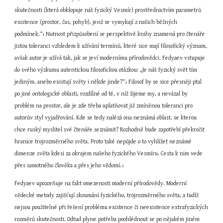
skutečnosti (která obklopuje náš fyzický Vesmír) prostřednictvím parametrů 
existence (prostor, čas, pohyb), jenž se vymykají z našich běžných 
podmínek.“
 Nutnost přizpůsobení se perspektivě knihy znamená pro čtenáře 
1
jistou toleranci vzhledem k užívání termínů, které sice mají filosofický význam, 
avšak autor je užívá tak, jak se jeví modernímu přírodovědci. Fedyaev vstupuje 
do svého výzkumu autentickou filosofickou otázkou: „Je náš fyzický svět tím 
jediným, anebo existují světy i někde jinde?“
 Filosof by se sice přesněji ptal 
2
po jiné ontologické oblasti, rozdílné od té, v níž žijeme my, a nevázal by 
problém na prostor, ale je zde třeba uplatňovat již zmíněnou toleranci pro 
autorův styl vyjadřování. Kde se tedy nalézá ona neznámá oblast, se kterou 
chce ruský myslitel své čtenáře seznámit? Rozhodně bude zapotřebí překročit 
hranice trojrozměrného světa. Proto také nepůjde o to vyhlížet neznámé 
dimenze světa kdesi za okrajem našeho fyzického Vesmíru. Cesta k nim vede 
přes samotného člověka a přes jeho vědomí.
3
Fedyaev upozorňuje na fakt omezenosti moderní přírodovědy. Moderní 
vědecké metody zajišťují zkoumání fyzického, trojrozměrného světa, a tudíž 
nejsou použitelné při řešení problému existence či neexistence extrafyzických 
rozměrů skutečnosti. Odtud plyne potřeba poohlédnout se po nějakém jiném 