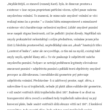
„Nejdůležitější, co stanovil (rozuměj Kant), bylo, že dimenze prostoru a 
existence v čase nejsou proprietami patřícími věcem, nýbrž pouze našemu 
smyslovému vnímání. To znamená, že mimo naše smyslové vnímání se věci 
realizují mimo čas a prostor.“ 
 Uznání faktu mimoprostorové a mimočasové 
10
existence věcí charakterizuje nelineární myšlení. Lidské smyslové poznání 
nese naopak stigma lineárnosti, což lze podložit i jinými důvody. Například nás 
smysly prokazatelně nekontaktují s celým předmětem, vnímáme jenom jeho 
části (z hlediska prostorového), nepředkládají nám ani „obsah“ hmotných těles 
(„content of bodies“, autor ale nevysvětluje, co tím má na mysli), existují také 
omyly smylů, optické klamy atd.
 To vše poukazuje k subjektivitě našeho 
11
smyslového poznání. Fedyaev se netrápí problémem legitimity ekvivalence 
omezenost poznání = subjektivita poznání a pokládá teorii objektivity smyslové 
percepce za zlikvidovanou. I neeuklidovská geometrie prý potvrzuje 
subjektivitu vnímání. Představíme- li si zakřivený prostor, např. sféru, a 
nakreslíme-li na ní trojúhelník, nebude již platit zákon euklidovské geometrie, 
v níž součet vnitřních úhlů trojúhelníka dává 180°. Budeme-li se dívat na 
transparentní sféru zvenčí a uvidímeli tedy trojúhelník nakreslený na její 
konvexní ploše, bude součet vnitřních úhlů obrazce větší než 180°. Z konkávní 