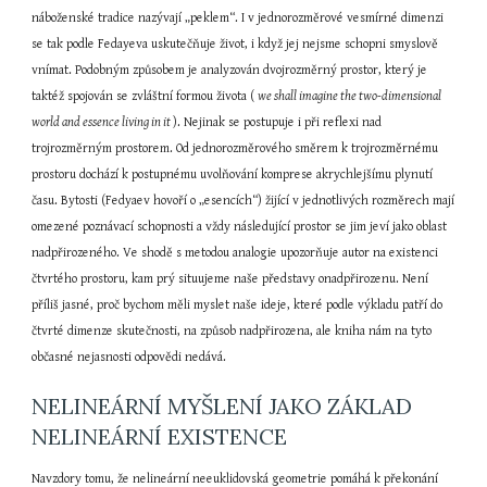
náboženské tradice nazývají „peklem“. I v jednorozměrové vesmírné dimenzi 
se tak podle Fedayeva uskutečňuje život, i když jej nejsme schopni smyslově 
vnímat. Podobným způsobem je analyzován dvojrozměrný prostor, který je 
taktéž spojován se zvláštní formou života ( 
we shall imagine the two-dimensional 
world and essence living in it 
). Nejinak se postupuje i při reflexi nad 
trojrozměrným prostorem. Od jednorozměrového směrem k trojrozměrnému 
prostoru dochází k postupnému uvolňování komprese akrychlejšímu plynutí 
času. Bytosti (Fedyaev hovoří o „esencích“) žijící v jednotlivých rozměrech mají 
omezené poznávací schopnosti a vždy následující prostor se jim jeví jako oblast 
nadpřirozeného. Ve shodě s metodou analogie upozorňuje autor na existenci 
čtvrtého prostoru, kam prý situujeme naše představy onadpřirozenu. Není 
příliš jasné, proč bychom měli myslet naše ideje, které podle výkladu patří do 
čtvrté dimenze skutečnosti, na způsob nadpřirozena, ale kniha nám na tyto 
občasné nejasnosti odpovědi nedává.
NELINEÁRNÍ MYŠLENÍ JAKO ZÁKLAD 
NELINEÁRNÍ EXISTENCE
Navzdory tomu, že nelineární neeuklidovská geometrie pomáhá k překonání 