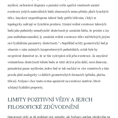
myšlení, nelineární dispozice a poznání světa spočívá vmožnosti uznání 
existence jistých materiálních bodů situovaných mimo přímky ploch fyzických 
těles. Smyslově nepostihujeme takové body patřící tělesům, i když se 
topologicky nalézají ve fyzickém prostoru. Uznání reálné existence takových 
bodů jako podmínky mimofyzické skutečnosti je uznáním faktu, že prostor a čas 
jsou multidimenzionální, tj. uznáním reálné existence těles měřitelných jinými 
než fyzikálními parametry skutečnosti.“ 
 Například určitý geometrický bod je 
8
situován v nám známých časoprostorových podmínkách, avšak bylo by 
nesprávné domnívat se, že se tím vyčerpává celá jeho existence. Za smyslově 
vnímatelnou skutečností tohoto bodu se totiž skrývá jeho další, nová dimenze, 
poznatelná pouze myšlením. Jeden bod se tak nachází ve více rozměrech a tato 
pravda platí analogicky i o dalších geometrických formacích (přímka, plocha, 
těleso). Fedyaev chce touto cestou upozornit na existenci matérie, které 
scházejí fyzikální propriety.
LIMITY POZITIVNÍ VĚDY A JEJICH 
FILOSOFICKÉ ZDŮVODNĚNÍ
Omezenost vědy se dá prokázat více způsoby, ale Fedyaev apeluje především na 