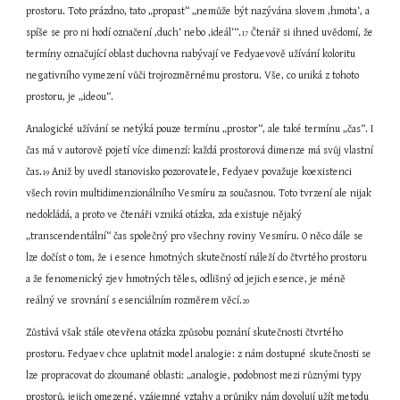
prostoru. Toto prázdno, tato „propast“ „nemůže být nazývána slovem ‚hmota‘, a 
spíše se pro ni hodí označení ‚duch‘ nebo ‚ideál‘“.
 Čtenář si ihned uvědomí, že 
17
termíny označující oblast duchovna nabývají ve Fedyaevově užívání koloritu 
negativního vymezení vůči trojrozměrnému prostoru. Vše, co uniká z tohoto 
prostoru, je „ideou“.
Analogické užívání se netýká pouze termínu „prostor“, ale také termínu „čas“. I 
čas má v autorově pojetí více dimenzí: každá prostorová dimenze má svůj vlastní 
čas.
 Aniž by uvedl stanovisko pozorovatele, Fedyaev považuje koexistenci 
19
všech rovin multidimenzionálního Vesmíru za současnou. Toto tvrzení ale nijak 
nedokládá, a proto ve čtenáři vzniká otázka, zda existuje nějaký 
„transcendentální“ čas společný pro všechny roviny Vesmíru. O něco dále se 
lze dočíst o tom, že i esence hmotných skutečností náleží do čtvrtého prostoru 
a že fenomenický zjev hmotných těles, odlišný od jejich esence, je méně 
reálný ve srovnání s esenciálním rozměrem věcí.
20
Zůstává však stále otevřena otázka způsobu poznání skutečnosti čtvrtého 
prostoru. Fedyaev chce uplatnit model analogie: z nám dostupné skutečnosti se 
lze propracovat do zkoumané oblasti: „analogie, podobnost mezi různými typy 
prostorů, jejich omezené, vzájemné vztahy a průniky nám dovolují užít metodu 