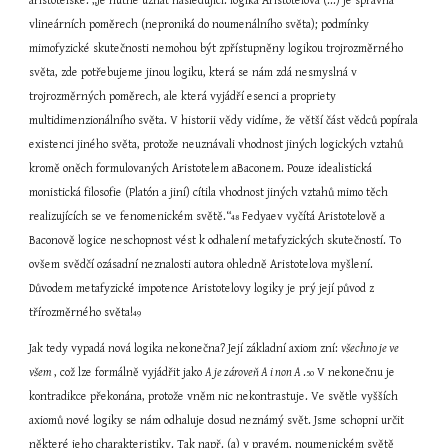
aristotelské: „Je nutné uznat následující: logika Aristotelova (...) je správná 
vlineárních poměrech (neproniká do noumenálního světa); podmínky 
mimofyzické skutečnosti nemohou být zpřístupněny logikou trojrozměrného 
světa, zde potřebujeme jinou logiku, která se nám zdá nesmyslná v 
trojrozměrných poměrech, ale která vyjádří esenci a propriety 
multidimenzionálního světa. V historii vědy vidíme, že větší část vědců popírala 
existenci jiného světa, protože neuznávali vhodnost jiných logických vztahů 
kromě oněch formulovaných Aristotelem aBaconem. Pouze idealistická 
monistická filosofie (Platón a jiní) cítila vhodnost jiných vztahů mimo těch 
realizujících se ve fenomenickém světě.“
 Fedyaev vyčítá Aristotelově a 
48
Baconově logice neschopnost vést k odhalení metafyzických skutečností. To 
ovšem svědčí ozásadní neznalosti autora ohledně Aristotelova myšlení. 
Důvodem metafyzické impotence Aristotelovy logiky je prý její původ z 
třírozměrného světa!
49
Jak tedy vypadá nová logika nekonečna? Její základní axiom zní: 
všechno je ve 
všem 
, což lze formálně vyjádřit jako 
A je zároveň A i non A 
.
 V nekonečnu je 
50
kontradikce překonána, protože vněm nic nekontrastuje. Ve světle vyšších 
axiomů nové logiky se nám odhaluje dosud neznámý svět. Jsme schopni určit 
některé jeho charakteristiky. Tak např. (a) v pravém, noumenickém světě 