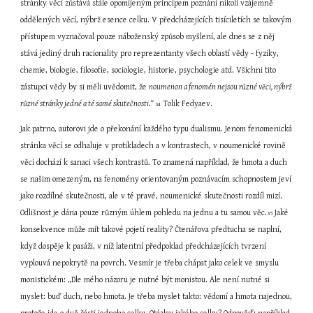
stránky věcí zůstává stále opomíjeným principem poznání nikoli vzájemně 
oddělených věcí, nýbrž esence celku. V předcházejících tisíciletích se takovým 
přístupem vyznačoval pouze náboženský způsob myšlení, ale dnes se z něj 
stává jediný druh racionality pro reprezentanty všech oblastí vědy - fyziky, 
chemie, biologie, filosofie, sociologie, historie, psychologie atd. Všichni tito 
zástupci vědy by si měli uvědomit, že 
noumenon a fenomén nejsou různé věci, nýbrž 
různé stránky jedné a té samé skutečnosti.“ 
 Tolik Fedyaev.
34
Jak patrno, autorovi jde o překonání každého typu dualismu. Jenom fenomenická 
stránka věcí se odhaluje v protikladech a v kontrastech, v noumenické rovině 
věci dochází k sanaci všech kontrastů. To znamená například, že hmota a duch 
se našim omezeným, na fenomény orientovaným poznávacím schopnostem jeví 
jako rozdílné skutečnosti, ale v té pravé, noumenické skutečnosti rozdíl mizí. 
Odlišnost je dána pouze různým úhlem pohledu na jednu a tu samou věc.
 Jaké 
35
konsekvence může mít takové pojetí reality? Čtenářova předtucha se naplní, 
když dospěje k pasáži, v níž latentní předpoklad předcházejících tvrzení 
vyplouvá nepokrytě na povrch. Vesmír je třeba chápat jako celek ve smyslu 
monistickém: „Dle mého názoru je nutné být monistou. Ale není nutné si 
myslet: buď duch, nebo hmota. Je třeba myslet takto: vědomí a hmota najednou, 