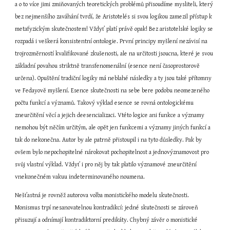
a o to více jimi zmiňovaných teoretických problémů přisoudíme mysliteli, který 
bez nejmenšího zaváhání tvrdí, že Aristotelés si svou logikou zamezil přístup k 
metafyzickým skutečnostem! Vždyť platí právě opak! Bez aristotelské logiky se 
rozpadá i veškerá konsistentní ontologie. První principy myšlení nezávisí na 
trojrozměrností kvalifikované zkušenosti, ale na určitosti jsoucna, které je svou 
základní povahou striktně transfenomenální (esence není časoprostorově 
určena). Opuštění tradiční logiky má neblahé následky a ty jsou také přítomny 
ve Fedayově myšlení. Esence skutečnosti na sebe bere podobu neomezeného 
počtu funkcí a významů. Takový výklad esence se rovná ontologickému 
zneurčitění věcí a jejich deesencializaci. Vtéto logice ani funkce a významy 
nemohou být něčím určitým, ale opět jen funkcemi a významy jiných funkcí a 
tak do nekonečna. Autor by ale patrně přistoupil i na tyto důsledky. Pak by 
ovšem bylo nepochopitelné nárokovat pochopitelnost a jednovýznamovost pro 
svůj vlastní výklad. Vždyť i pro něj by tak platilo významové zneurčitění 
vnekonečném vakuu indeterminovaného noumena.
Nešťastná je rovněž autorova volba monistického modelu skutečnosti. 
Monismus trpí nesanovatelnou kontradikcí: jedné skutečnosti se zároveň 
přisuzují a odnímají kontradiktorní predikáty. Chybný závěr o monistické 