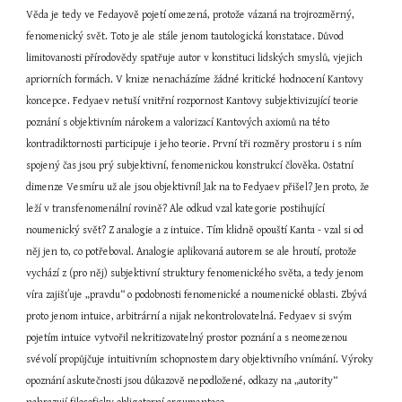
Věda je tedy ve Fedayově pojetí omezená, protože vázaná na trojrozměrný, 
fenomenický svět. Toto je ale stále jenom tautologická konstatace. Důvod 
limitovanosti přírodovědy spatřuje autor v konstituci lidských smyslů, vjejich 
apriorních formách. V knize nenacházíme žádné kritické hodnocení Kantovy 
koncepce. Fedyaev netuší vnitřní rozpornost Kantovy subjektivizující teorie 
poznání s objektivním nárokem a valorizací Kantových axiomů na této 
kontradiktornosti participuje i jeho teorie. První tři rozměry prostoru i s ním 
spojený čas jsou prý subjektivní, fenomenickou konstrukcí člověka. Ostatní 
dimenze Vesmíru už ale jsou objektivní! Jak na to Fedyaev přišel? Jen proto, že 
leží v transfenomenální rovině? Ale odkud vzal kategorie postihující 
noumenický svět? Z analogie a z intuice. Tím klidně opouští Kanta - vzal si od 
něj jen to, co potřeboval. Analogie aplikovaná autorem se ale hroutí, protože 
vychází z (pro něj) subjektivní struktury fenomenického světa, a tedy jenom 
víra zajišťuje „pravdu“ o podobnosti fenomenické a noumenické oblasti. Zbývá 
proto jenom intuice, arbitrární a nijak nekontrolovatelná. Fedyaev si svým 
pojetím intuice vytvořil nekritizovatelný prostor poznání a s neomezenou 
svévolí propůjčuje intuitivním schopnostem dary objektivního vnímání. Výroky 
opoznání askutečnosti jsou důkazově nepodložené, odkazy na „autority“ 