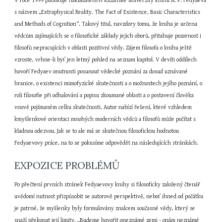
V roce 1999 publikuje nakladatelství Kazanské univerzity knihu A. P. Fedyaeva 
s názvem „Extraphysical Reality. The Fact of Existence, Basic Characteristics 
and Methods of Cognition“. Takový titul, navzdory tomu, že kniha je určena 
vědcům zajímajících se o filosofické základy jejich oborů, přitahuje pozornost i 
filosofů nepracujících v oblasti pozitivní vědy. Zájem filosofa o knihu ještě 
vzroste, vrhne-li byť jen letmý pohled na seznam kapitol. V devíti oddílech 
hovoří Fedyaev onutnosti posunout vědecké poznání za dosud uznávané 
hranice, o existenci mimofyzické skutečnosti a o možnostech jejího poznání, o 
roli filosofie při odhalování a popisu zkoumané oblasti a o postavení člověka 
vnově pojímaném celku skutečnosti. Autor nabízí řešení, které vzhledem 
kmyšlenkové orientaci mnohých moderních vědců a filosofů může počítat s 
kladnou odezvou. Jak se to ale má se skutečnou filosofickou hodnotou 
Fedyaevovy práce, na to se pokusíme odpovědět na následujících stránkách.
EXPOZICE PROBLÉMŮ
Po přečtení prvních stránek Fedyaevovy knihy si filosoficky založený čtenář 
uvědomí nutnost přizpůsobit se autorově perspektivě, neboť ihned od počátku 
je patrné, že myšlenky byly formulovány znalcem současné vědy, který se 
snaží překonat její limity. „Budeme hovořit oneznámé zemi - onám neznámé 