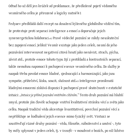
Odtud ho už dělí jen krůček od proklamace, že předložené pojetí vědomého 
vesmírného celku je přirozené a logicky nutné!41
Fedyaev předkládá další recept na dosažení kýženého globálního vědění tím, 
že protestuje proti separaci inteligence a emocí a doporučuje jejich 
synenergetickou kolaboraci.
 Pravé vědecké poznání se nikdy neuskuteční 
42
bez zapojení emocí. Jelikož Vesmír existuje jako jeden celek, nesmí do jeho 
poznávání intervenovat negativní citová hnutí jako nenávist, strach, pýcha, 
závist atd., protože emoce tohoto typu žijí z protikladů a kontrastních separací, 
takže nemohou napomoci k pochopení esence vesmírného celku. Do služby je 
naopak třeba povolat emoce kladné, sjednocující a harmonizující, jako jsou 
sympatie, přátelství, láska, soucit, slušnost atd.
 Inteligence proniknutá 
43
kladnými emocemi získává dispozici k pochopení pravé skutečnosti v extatické 
intuici: 
„Intuice je přímé poznání vnitřním cítěním." 
Tento druh poznání má hlubší 
smysl, protože jím člověk uchopuje vnitřní kvalitativní stránku věcí a světa jako 
celku. Naopak tradiční věda akcentuje kvantitativní, povrchní poznání věcí a 
nepřibližuje se kodhalení jejich esence mimo fyzický svět. Vintuici se 
soustřeďují různé druhy poznání - věda, filosofie, náboženství a umění -, tyto 
by měly splynout v jeden celek, tj. v 
teosofii 
- v moudrost o bozích, po níž lidstvo 