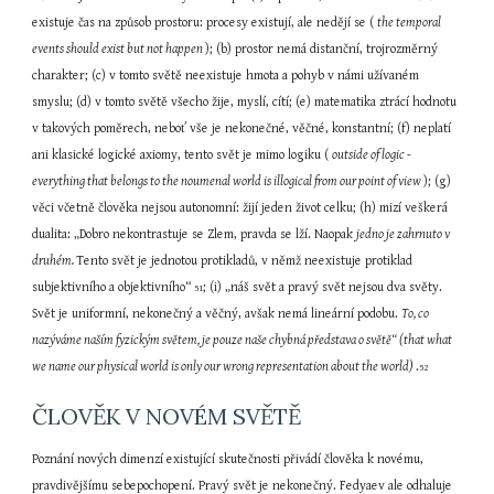
existuje čas na způsob prostoru: procesy existují, ale nedějí se ( 
the temporal 
events should exist but not happen 
); (b) prostor nemá distanční, trojrozměrný 
charakter; (c) v tomto světě neexistuje hmota a pohyb v námi užívaném 
smyslu; (d) v tomto světě všecho žije, myslí, cítí; (e) matematika ztrácí hodnotu 
v takových poměrech, neboť vše je nekonečné, věčné, konstantní; (f) neplatí 
ani klasické logické axiomy, tento svět je mimo logiku ( 
outside of logic - 
everything that belongs to the noumenal world is illogical from our point of view 
); (g) 
věci včetně člověka nejsou autonomní: žijí jeden život celku; (h) mizí veškerá 
dualita: „Dobro nekontrastuje se Zlem, pravda se lží. Naopak 
jedno je zahrnuto v 
druhém. 
Tento svět je jednotou protikladů, v němž neexistuje protiklad 
subjektivního a objektivního“ 
; (i) „náš svět a pravý svět nejsou dva světy. 
51
Svět je uniformní, nekonečný a věčný, avšak nemá lineární podobu. 
To, co 
nazýváme naším fyzickým světem, je pouze naše chybná představa o světě“ (that what 
we name our physical world is only our wrong representation about the world) 
.
52
ČLOVĚK V NOVÉM SVĚTĚ
Poznání nových dimenzí existující skutečnosti přivádí člověka k novému, 
pravdivějšímu sebepochopení. Pravý svět je nekonečný. Fedyaev ale odhaluje 