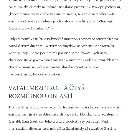
Vesmíru - multidimenzionálního, v němž fyzický svět s jeho trojrozměrností je 
pouze maličká částečka multidimenzionálního prostoru“.
 Pro lepší pochopení, 
15
„koncept mnohovrstevného Vesmíru znamená, že různé materiální světy 
existují současně a paralelně a jejich materialita se liší pouze počtem jejich 
časoprostorových souřadnic“.
16
I když dimenzí Vesmíru je nekonečné množství, Fedyaev se soustřeďuje na 
poznání čtvrté dimenze. Do čtvrtého, smyslově nepostižitelného rozměru 
včleňuje ideje, neboť jsou nositeli propriet neredukovatelných na ty 
charakteristické pro trojrozměrný svět.
 Autor tedy řadí duchovní oblast do 
17
čtvrtého rozměru - jedná se o materiální skutečnosti odlišné od 
trojrozměrného, fyzického prostoru.
VZTAH MEZI TROJ- A ČTYŘ-
ROZMĚRNOU OBLASTÍ
Trojrozměrný prostor je vymezen karteziánskými souřadnicemi a tělesa v něm 
existující mají jisté charakteristiky: délku, výšku, hloubku, váhu, existenci v 
čase atd. Skutečnosti čtvrtého prostoru podobné rysy postrádají. Např. 
interspaciální dimenze mezi mikročástečkami hmoty už spadají do čtvrtého 