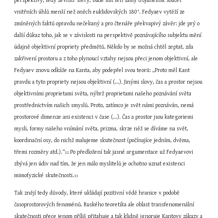
perspektivy, tedy zevnitř sféry, bude mít ten samý trojúhelník součet 
vnitřních úhlů menší než oněch euklidovských 180°. Fedyaev vytěží ze 
zmíněných faktů opravdu nečekaný a pro čtenáře překvapivý závěr: jde prý o 
další důkaz toho, jak se v závislosti na perspektivě poznávajícího subjektu mění 
údajně objektivní propriety předmětů. Někdo by se možná chtěl zeptat, zda 
zakřivení prostoru a z toho plynoucí vztahy nejsou přeci jenom objektivní, ale 
Fedyaev znovu odkáže na Kanta, aby podepřel svou teorii: „Proto měl Kant 
pravdu a tyto propriety nejsou objektivní (...). Jinými slovy, čas a prostor nejsou 
objektivními proprietami světa, nýbrž proprietami našeho poznávání světa 
prostřednictvím našich smyslů. Proto, zatímco je svět námi poznáván, nemá 
prostorové dimenze ani existenci v čase (...). Čas a prostor jsou kategoriemi 
mysli, formy našeho vnímání světa, prizma, skrze něž se díváme na svět, 
koordinační osy, do nichž malujeme skutečnost (počínajíce jedním, dvěma, 
třemi rozměry atd.).“
 Po předložení tak jasné argumentace už Fedyaevovi 
12
zbývá jen údiv nad tím, že jen málo myslitelů je ochotno uznat existenci 
mimofyzické skutečnosti.
13
Tak znějí tedy důvody, které ukládají pozitivní vědě hranice v podobě 
časoprostorových fenoménů. Ruského teoretika ale oblast transfenomenální 
skutečnosti přece jenom příliš přitahuje a tak klidně ignoruje Kantovy zákazy a 