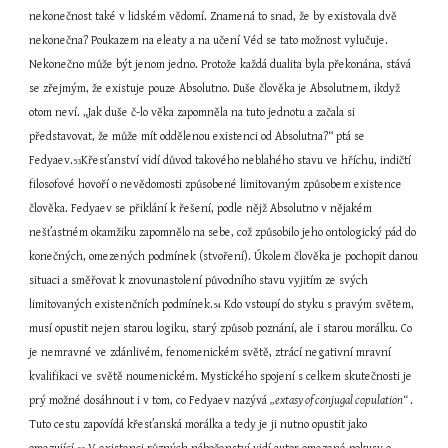
nekonečnost také v lidském vědomí. Znamená to snad, že by existovala dvě 
nekonečna? Poukazem na eleaty a na učení Véd se tato možnost vylučuje. 
Nekonečno může být jenom jedno. Protože každá dualita byla překonána, stává 
se zřejmým, že existuje pouze Absolutno. Duše člověka je Absolutnem, ikdyž 
otom neví. „Jak duše č-lo věka zapomněla na tuto jednotu a začala si 
představovat, že může mít oddělenou existenci od Absolutna?“ ptá se 
Fedyaev.
Křesťanství vidí důvod takového neblahého stavu ve hříchu, indičtí 
53
filosofové hovoří o nevědomosti způsobené limitovaným způsobem existence 
člověka. Fedyaev se přiklání k řešení, podle nějž Absolutno v nějakém 
nešťastném okamžiku zapomnělo na sebe, což způsobilo jeho ontologický pád do 
konečných, omezených podmínek (stvoření). Úkolem člověka je pochopit danou 
situaci a směřovat k znovunastolení původního stavu vyjitím ze svých 
limitovaných existenčních podmínek.
 Kdo vstoupí do styku s pravým světem, 
54
musí opustit nejen starou logiku, starý způsob poznání, ale i starou morálku. Co 
je nemravné ve zdánlivém, fenomenickém světě, ztrácí negativní mravní 
kvalifikaci ve světě noumenickém. Mystického spojení s celkem skutečnosti je 
prý možné dosáhnout i v tom, co Fedyaev nazývá 
„extasy of conjugal copulation“ 
. 
Tuto cestu zapovídá křesťanská morálka a tedy je ji nutno opustit jako 