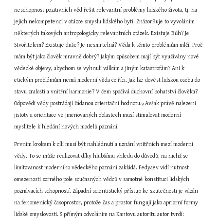
neschopnost pozitivních věd řešit relevantní problémy lidského života, tj. na 
jejich nekompetenci v otázce smyslu lidského bytí. Znázorňuje to vyvoláním 
některých takových antropologicky relevantních otázek. Existuje Bůh? Je 
Stvořitelem? Existuje duše? Je nesmrtelná? Věda k těmto problémům mlčí. Proč 
mám být jako člověk mravně dobrý? Jakým způsobem mají být využívány nové 
vědecké objevy, abychom se vyhnuli válkám a jiným katastrofám? Ani k 
etickým problémům nemá moderní věda co říci. Jak lze dovést lidskou osobu do 
stavu zralosti a vnitřní harmonie? V čem spočívá duchovní bohatství člověka? 
Odpovědi vědy postrádají žádanou orientační hodnotu.
 Avšak právě nalezení 
9
jistoty a orientace ve jmenovaných oblastech musí stimulovat moderní 
myslitele k hledání nových modelů poznání.
Prvním krokem k cíli musí být nahlédnutí a uznání vnitřních mezí moderní 
vědy. To se může realizovat díky hlubšímu vhledu do důvodů, na nichž se 
limitovanost moderního vědeckého poznání zakládá. Fedyaev vidí nutnost 
omezenosti zorného pole současných vědců v samotné konstituci lidských 
poznávacích schopností. Západní scientistický přístup ke skutečnosti je vázán 
na fenomenický časoprostor, protože čas a prostor fungují jako apriorní formy 
lidské smyslovosti. S přímým odvoláním na Kantovu autoritu autor tvrdí: 