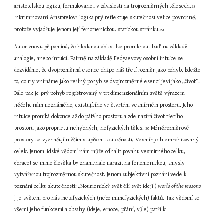
aristotelskou logiku, formulovanou v závislosti na trojrozměrných tělesech.
28
Inkriminovaná Aristotelova logika prý reflektuje skutečnost velice povrchně, 
protože vyjadřuje jenom její fenomenickou, statickou stránku.
29
Autor znovu připomíná, že hledanou oblast lze proniknout buď na základě 
analogie, anebo intuicí. Patrně na základě Fedyaevovy osobní intuice se 
dozvídáme, že dvojrozměrná esence chápe náš třetí rozměr jako pohyb, kdežto 
to, co my vnímáme jako reálný pohyb se dvojrozměrné esenci jeví jako „život“. 
Dále pak je prý pohyb registrovaný v tredimenzionálním světě výrazem 
něčeho nám neznámého, existujícího ve čtvrtém vesmírném prostoru. Jeho 
intuice proniká dokonce až do pátého prostoru a zde nazírá život třetího 
prostoru jako proprietu nehybných, nefyzických těles. 
 Méněrozměrové 
30
prostory se vyznačují nižším stupňem skutečnosti, Vesmír je hierarchizovaný 
celek. Jenom lidské vědomí nám může odhalit povahu vesmírného celku, 
obracet se mimo člověka by znamenalo narazit na fenomenickou, smysly 
vytvářenou trojrozměrnou skutečnost. Jenom subjektivní poznání vede k 
poznání celku skutečnosti: „Noumenický svět čili svět idejí ( 
world of the reasons 
) je světem pro nás metafyzických (nebo mimofyzických) faktů. Tak vědomí se 
všemi jeho funkcemi a obsahy (ideje, emoce, přání, vůle) patří k 