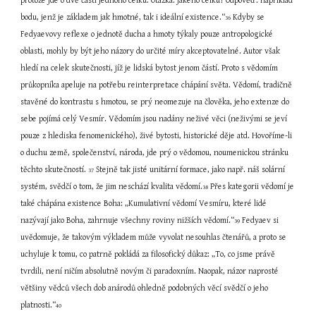
protože jde o dvě části jednoho celku. Otázka: jakého celku? Odpověď: například 
bodu, jenž je základem jak hmotné, tak i ideální existence.“
 Kdyby se 
36
Fedyaevovy reflexe o jednotě ducha a hmoty týkaly pouze antropologické 
oblasti, mohly by být jeho názory do určité míry akceptovatelné. Autor však 
hledí na celek skutečnosti, jíž je lidská bytost jenom částí. Proto s vědomím 
průkopníka apeluje na potřebu reinterpretace chápání světa. Vědomí, tradičně 
stavěné do kontrastu s hmotou, se prý neomezuje na člověka, jeho extenze do 
sebe pojímá celý Vesmír. Vědomím jsou nadány neživé věci (neživými se jeví 
pouze z hlediska fenomenického), živé bytosti, historické děje atd. Hovoříme-li 
o duchu země, společenství, národa, jde prý o vědomou, noumenickou stránku 
těchto skutečností. 
 Stejně tak jisté unitární formace, jako např. náš solární 
37
systém, svědčí o tom, že jim neschází kvalita vědomí.
 Přes kategorii vědomí je 
38
také chápána existence Boha: „Kumulativní vědomí Vesmíru, které lidé 
nazývají jako Boha, zahrnuje všechny roviny nižších vědomí.“
 Fedyaev si 
39
uvědomuje, že takovým výkladem může vyvolat nesouhlas čtenářů, a proto se 
uchyluje k tomu, co patrně pokládá za filosofický důkaz: „To, co jsme právě 
tvrdili, není ničím absolutně novým či paradoxním. Naopak, názor naprosté 
většiny vědců všech dob anárodů ohledně podobných věcí svědčí o jeho 
platnosti.“
40