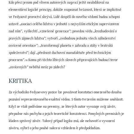
Kdo přeci jenom pod vlivem autorových sugescí ještě neabdikoval na 
elementární logické principy, dokáže rozpoznat hrůznost, která se implicitně 
ve Fedyaově proroctví skrývá. Lidé dospělí do nového vědomí budou schopni 
ustavit „asociaci celého lidstva v jednotě s nejvyšším etickým supervizorem 
nad ním“, vyšlechtí „vznešené generace“; povedou vědu „krozhodování o 
pravých zájmech lidstva“; vytvoří „svobodnou jednotu všech náboženství 
osvícené orientace“; „transformují planetu v zahradu a státy v bratrská 
společenství“; dají „přednost duchovní manufaktuře před technickým 
procesem“.
 Komu při těchto líbivých slovech připravujících budoucí teror 
59
„osvícených“ neběhá mráz po zádech?
KRITIKA
Za východisko Fedyaevovy pozice lze považovat konstataci omezeného dosahu 
poznání reprezentovaného exaktní vědou. S tímto tvrzením můžeme souhlasit. 
Když se však podíváme na premisy, ze kterých autor vyvozuje svůj závěr, 
přepadne nás pochyba o jejich teoretické konzistenci. Pomylných premisách je 
kladen správný závěr. Takový případ logika zná, ale nehovoří o vyvození 
závěru, nýbrž o jeho pouhé sukcesi vzhledem k předpokladům.