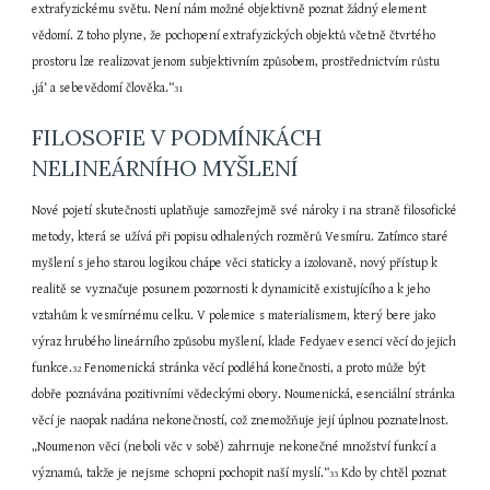
extrafyzickému světu. Není nám možné objektivně poznat žádný element 
vědomí. Z toho plyne, že pochopení extrafyzických objektů včetně čtvrtého 
prostoru lze realizovat jenom subjektivním způsobem, prostřednictvím růstu 
‚já‘ a sebevědomí člověka.“
31
FILOSOFIE V PODMÍNKÁCH 
NELINEÁRNÍHO MYŠLENÍ
Nové pojetí skutečnosti uplatňuje samozřejmě své nároky i na straně filosofické 
metody, která se užívá při popisu odhalených rozměrů Vesmíru. Zatímco staré 
myšlení s jeho starou logikou chápe věci staticky a izolovaně, nový přístup k 
realitě se vyznačuje posunem pozornosti k dynamicitě existujícího a k jeho 
vztahům k vesmírnému celku. V polemice s materialismem, který bere jako 
výraz hrubého lineárního způsobu myšlení, klade Fedyaev esenci věcí do jejich 
funkce.
 Fenomenická stránka věcí podléhá konečnosti, a proto může být 
32
dobře poznávána pozitivními vědeckými obory. Noumenická, esenciální stránka 
věcí je naopak nadána nekonečností, což znemožňuje její úplnou poznatelnost. 
„Noumenon věci (neboli věc v sobě) zahrnuje nekonečné množství funkcí a 
významů, takže je nejsme schopni pochopit naší myslí.“
 Kdo by chtěl poznat 
33