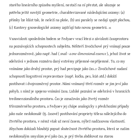
starého lineárního způsobu myšlení, nestačí na ní přestat, ale ukazuje se 
potřeba ještě novější geometrie, charakterizované následujícími axiomy: (a) 
přímky lze klást tak, že neleží na ploše, (b) ani paralely se nedají spojit plochou, 
(c) Kantovy gnoseologické axiomy zajišťují tuto novou geometrii. 
26
Vsouvislosti sposledním bodem se Fedyaev vrací ktezi o závislosti časoprostoru 
na poznávajících schopnostech subjektu. Někteří živočichové prý vnímají pouze 
jednorozměrově, jako např. had ( 
snail - a one-dimensional essence 
), jehož život se 
odehrává v jednom rozměru daný extrémy příjemné-nepříjemné. To, co my 
vnímáme jako druhý prostor, prý had percipuje jako čas.
 Živočichové nadaní 
27
schopností kognitivní reprezentace (např. kočka, pes, kůň atd.) dokáží 
postihovat i dvojrozměrný prostor. Námi vnímaný třetí rozměr se jim jeví jako 
pohyb, s nímž je spojeno vnímání času. Lidské poznání se odehrává v hranicích 
tredimenzionálního prostoru. Čas je označován jako čtvrtý rozměr 
třírozměrného prostoru, a Fedyaev jej chápe analogicky s předchozími případy 
jako naše nedokonalé (tj. časové) postihování propriety tělesa náležejícího do 
čtvrtého prostoru, v němž však už není časem, nýbrž nadčasovou vlastností. 
Abychom dokázali hlouběji popsat skutečnost čtvrtého prostoru, která se našim 
nedokonalým smyslům jeví jako čas, je prý třeba abdikovat na starou 