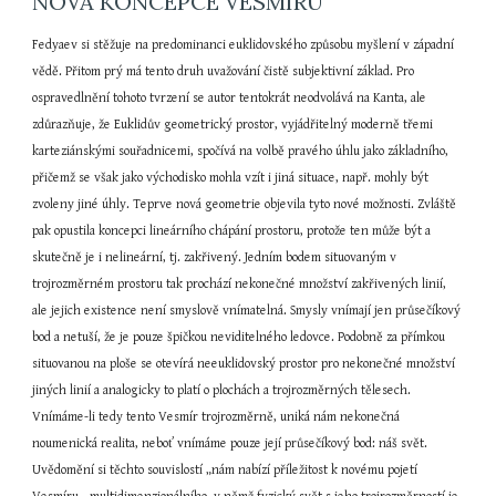
NOVÁ KONCEPCE VESMÍRU
Fedyaev si stěžuje na predominanci euklidovského způsobu myšlení v západní 
vědě. Přitom prý má tento druh uvažování čistě subjektivní základ. Pro 
ospravedlnění tohoto tvrzení se autor tentokrát neodvolává na Kanta, ale 
zdůrazňuje, že Euklidův geometrický prostor, vyjádřitelný moderně třemi 
karteziánskými souřadnicemi, spočívá na volbě pravého úhlu jako základního, 
přičemž se však jako východisko mohla vzít i jiná situace, např. mohly být 
zvoleny jiné úhly. Teprve nová geometrie objevila tyto nové možnosti. Zvláště 
pak opustila koncepci lineárního chápání prostoru, protože ten může být a 
skutečně je i nelineární, tj. zakřivený. Jedním bodem situovaným v 
trojrozměrném prostoru tak prochází nekonečné množství zakřivených linií, 
ale jejich existence není smyslově vnímatelná. Smysly vnímají jen průsečíkový 
bod a netuší, že je pouze špičkou neviditelného ledovce. Podobně za přímkou 
situovanou na ploše se otevírá neeuklidovský prostor pro nekonečné množství 
jiných linií a analogicky to platí o plochách a trojrozměrných tělesech. 
Vnímáme-li tedy tento Vesmír trojrozměrně, uniká nám nekonečná 
noumenická realita, neboť vnímáme pouze její průsečíkový bod: náš svět. 
Uvědomění si těchto souvislostí „nám nabízí příležitost k novému pojetí 