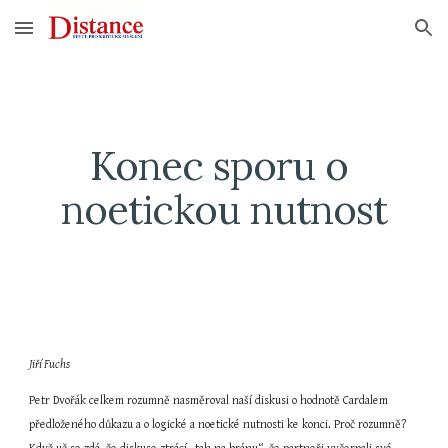
Skip to main content
Skip to navigation
Konec sporu o 
noetickou nutnost
Jiří Fuchs
Petr Dvořák celkem rozumně nasměroval naší diskusi o hodnotě Cardalem 
předloženého důkazu a o logické a noetické nutnosti ke konci. Proč rozumně? 