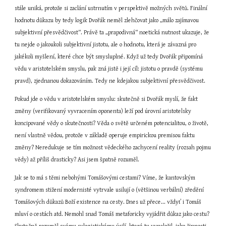
stále uniká, protože si zaclání ustrnutím v perspektivě možných světů. Finální 
hodnotu důkazu by tedy logik Dvořák neměl zlehčovat jako „málo zajímavou 
subjektivní přesvědčivost“. Právě ta „prapodivná“ noetická nutnost ukazuje, že 
tu nejde o jakoukoli subjektivní jistotu, ale o hodnotu, která je závazná pro 
jakékoli myšlení, které chce být smysluplné. Když už tedy Dvořák připomíná 
vědu v aristotelském smyslu, pak zná jistě i její cíl: jistotu o pravdě (systému 
pravd), zjednanou dokazováním. Tedy ne kdejakou subjektivní přesvědčivost.
Pokud jde o vědu v aristotelském smyslu: skutečně si Dvořák myslí, že fakt 
změny (verifikovaný vyvracením oponenta) leží pod úrovní aristotelsky 
koncipované vědy o skutečnosti? Věda o světě určeném potencialitou, o životě, 
není vlastně vědou, protože v základě operuje empirickou premisou faktu 
změny? Neredukuje se tím možnost vědeckého zachycení reality (rozsah pojmu 
vědy) až příliš drasticky? Asi jsem špatně rozuměl.
Jak se to má s těmi nebohými Tomášovými cestami? Víme, že kantovským 
syndromem stižení modernisté vytrvale usilují o (většinou verbální) zředění 
Tomášových důkazů Boží existence na cesty. Dnes už přece... vždyť i Tomáš 
mluví o cestách atd. Nemohl snad Tomáš metaforicky vyjádřit důkaz jako cestu? 