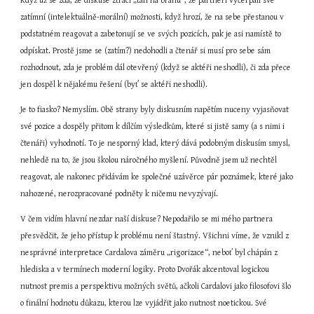
Když už se zdá, že diskuse ztrácí „tah na bránu“, že partneři vyčerpali své 
zatímní (intelektuálně-morální) možnosti, když hrozí, že na sebe přestanou v 
podstatném reagovat a zabetonují se ve svých pozicích, pak je asi namístě to 
odpískat. Prostě jsme se (zatím?) nedohodli a čtenář si musí pro sebe sám 
rozhodnout, zda je problém dál otevřený (když se aktéři neshodli), či zda přece 
jen dospěl k nějakému řešení (byť se aktéři neshodli).
Je to fiasko? Nemyslím. Obě strany byly diskusním napětím nuceny vyjasňovat 
své pozice a dospěly přitom k dílčím výsledkům, které si jistě samy (a s nimi i 
čtenáři) vyhodnotí. To je nesporný klad, který dává podobným diskusím smysl, 
nehledě na to, že jsou školou náročného myšlení. Původně jsem už nechtěl 
reagovat, ale nakonec přidávám ke společné uzávěrce pár poznámek, které jako 
nahozené, nerozpracované podněty k ničemu nevyzývají.
V čem vidím hlavní nezdar naší diskuse? Nepodařilo se mi mého partnera 
přesvědčit, že jeho přístup k problému není štastný. Všichni víme, že vznikl z 
nesprávné interpretace Cardalova záměru „rigorizace“, neboť byl chápán z 
hlediska a v termínech moderní logiky. Proto Dvořák akcentoval logickou 
nutnost premis a perspektivu možných světů, ačkoli Cardalovi jako filosofovi šlo 
o finální hodnotu důkazu, kterou lze vyjádřit jako nutnost noetickou. Své 