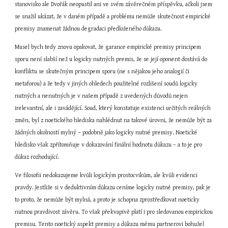
stanovisko ale Dvořák neopustil ani ve svém závěrečném příspěvku, ačkoli jsem 
se snažil ukázat, že v daném případě a problému nemůže skutečnost empirické 
premisy znamenat žádnou degradaci předloženého důkazu.
Musel bych tedy znovu opakovat, že garance empirické premisy principem 
sporu není slabší než u logicky nutných premis, že se její oponent dostává do 
konfliktu se skutečným principem sporu (ne s nějakou jeho analogií či 
metaforou) a že tedy v jiných ohledech použitelné rozlišení soudů logicky 
nutných a nenutných je v našem případě z uvedených důvodů nejen 
irelevantní, ale i zavádějící. Soud, který konstatuje existenci určitých reálných 
změn, byl z noetického hlediska nahlédnut na takové úrovni, že nemůže být za 
žádných okolností mylný – podobně jako logicky nutné premisy. Noetické 
hledisko však zpřítomňuje v dokazování finální hodnotu důkazu – a to je pro 
důkaz rozhodující.
Ve filosofii nedokazujeme kvůli logickým prostocvikům, ale kvůli evidenci 
pravdy. Jestliže si v deduktivním důkazu ceníme logicky nutné premisy, pak je 
to proto, že nemůže být mylná, a proto je schopna zprostředkovat noeticky 
nutnou pravdivost závěru. To však překvapivě platí i pro sledovanou empirickou 
premisu. Tento noetický aspekt premisy a důkazu mému partnerovi bohužel 