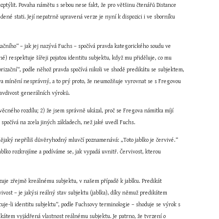
zptýlit. Povaha námětu s sebou nese fakt, že pro většinu čtenářů Distance 
nebude můj výklad zajímavý. Ty z nich, kteří mu přece chtějí věnovat pozornost, prosím, aby přihlédli i k mé výše uvedené stati. Její nepatrně upravená verze je nyní k dispozici i ve sborníku 
ačního“ – jak jej nazývá Fuchs – spočívá pravda kategorického soudu ve 
) respektuje šířeji pojatou identitu subjektu, když mu přiděluje, co mu 
orizační“, podle něhož pravda spočívá nikoli ve shodě predikátu se subjektem, 
ova mínění nesprávný, a to prý proto, že neumožňuje vyrovnat se s Fregovou 
pravdivost generálních výroků.
cného rozdílu; 2) že jsem správně ukázal, proč se Fregova námitka míjí 
spočívá na zcela jiných základech, než jaké uvedl Fuchs.
nějaký nepříliš důvěryhodný mluvčí poznamenává: „Toto jablko je červivé.“ 
blko rozkrojíme a podíváme se, jak vypadá uvnitř. Červivost, kterou 
uje zřejmě kreálnému subjektu, v našem případě k jablku. Predikát 
vivost – je jakýsi reálný stav subjektu (jablka), díky němuž predikátem 
uje-li identitu subjektu“, podle Fuchsovy terminologie – shoduje se výrok s 
dikátem vyjádřená vlastnost reálnému subjektu. Je patrno, že tvrzení o 