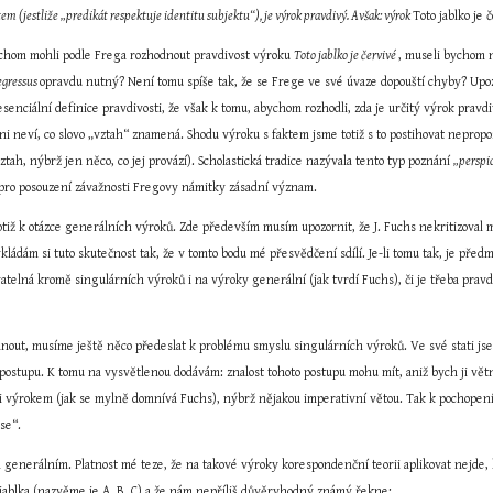
ktem (jestliže „predikát respektuje identitu subjektu“), je výrok pravdivý. Avšak: výrok 
Toto jablko je 
chom mohli podle Frega rozhodnout pravdivost výroku 
Toto jablko je červivé 
, museli bychom n
egressus 
opravdu nutný? Není tomu spíše tak, že se Frege ve své úvaze dopouští chyby? Upozor
senciální definice pravdivosti, že však k tomu, abychom rozhodli, zda je určitý výrok pravdi
 ani neví, co slovo „vztah“ znamená. Shodu výroku s faktem jsme totiž s to postihovat neprop
tah, nýbrž jen něco, co jej provází). Scholastická tradice nazývala tento typ poznání 
„perspic
pro posouzení závažnosti Fregovy námitky zásadní význam.
tiž k otázce generálních výroků. Zde především musím upozornit, že J. Fuchs nekritizoval mo
ládám si tuto skutečnost tak, že v tomto bodu mé přesvědčení sdílí. Je-li tomu tak, je předm
ovatelná kromě singulárních výroků i na výroky generální (jak tvrdí Fuchs), či je třeba prav
out, musíme ještě něco předeslat k problému smyslu singulárních výroků. Ve své stati jse
postupu. K tomu na vysvětlenou dodávám: znalost tohoto postupu mohu mít, aniž bych ji větně
oli výrokem (jak se mylně domnívá Fuchs), nýbrž nějakou imperativní větou. Tak k pochopen
 se“.
generálním. Platnost mé teze, že na takové výroky korespondenční teorii aplikovat nejde, l
i jablka (nazvěme je A, B, C) a že nám nepříliš důvěryhodný známý řekne: