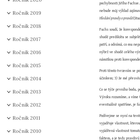
pochybnosti Jiřího Fuchse.
Ročník 2019
Hledání pravdy o pravdě
(Stu
Ročník 2018
Fuchs soudí, že koresponde
shodě predikátu se subjekt
Ročník 2017
patří, a odnímá, co mu nep
Ročník 2016
nýbrž ve shodě celého výr
námitkou proti koresponden
Ročník 2015
Proti těmto tvrzením se p
Ročník 2014
účinkem; 3) že mé přesvědč
Co se týče prvního bodu, p
Ročník 2013
Výroku rozumíme, a víme tu
Ročník 2012
eventuálně spatříme, je f
Podívejme se nyní na tent
Ročník 2011
vyjadřuje vlastnost, kterou
Ročník 2010
vyjádřená vlastnost tomuto
faktem, a je tedy pravdivý