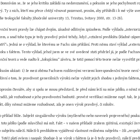
 Domnívám se, že se jeho kritika zakládá na nedorozumění, a pokusím se jeho pochybnosti ro
die teologické fakulty Jihočeské univerzity 13, Trinitas, Svitavy 2000, str. 13-28).
nční teorii pravdy lze chápat dvojím, zásadně odlišným způsobem. Podle výkladu „interioriz
em, a soud toho typu je tedy pravdivý právě tehdy, když „vztažení predikátu (kladné-záporné
atří“
. Jedná se o výklad, ke kterému se Fuchs sám přiklání. Proti němu staví výklad „exteri
1
oku s faktem. Tento výklad, jehož jsem se ve své uvedené stati přidržel já, je podle Fuchs
ční teorii a vede nadto k „šokujícímu“ závěru, že totiž pomocí této teorie nelze vysvětlit 
okusím ukázat: 1) že mezi oběma Fuchsem rozlišenými verzemi korespondenční teorie není vě
ení o tom, že pravdivost generálních výroků nelze vyložit jejich shodou s jediným faktem, 
oprosím čtenáře, aby si spolu se mnou představil, že před námi leží na míse jablko, o němž 
díž, jak rozhodnout o jeho pravdivostní hodnotě. provést verifikaci můžeme např. tak, že ja
akt, díky němuž můžeme rozhodnout, zda je onen výrok pravdivý, či nikoliv.
o příklad blíže. Subjekt singulárního výroku (myšleného nebo navenek projeveného) poukaz
 toto jablko (podle mluvčího) má mít. Fakt – v našem příkladě zrakem zjištěná, existující čer
 subjektu náleží. Náleží-li predikátem vyjádřená vlastnost reálnému subjektu – čili „respekt
. Totéž platí ovšem i naopak: Shoduje-li se výrok s faktem (a je-li tedy pravdivý), náleží pre