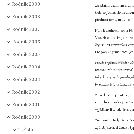
Ročník 2009
zásadním rozdílu mezi „int
(kde se jednávalo vícemén
Ročník 2008
přednost tomu, mluvit o s
Ročník 2007
Nyní k druhému bodu: Při 
Vsouvislosti s tím jsem ve 
Ročník 2006
čtyř mnou citovaných vět 
Fregovy argumentace (ve 
Ročník 2005
Pravda nepřipouští žádné ví
Ročník 2004
rozhodli, zda je něco pravda?
tak pokus vysvětlit pravdu ja
Ročník 2003
by pak záleželo na tom, zda j
Ročník 2002
Z uvedeného je patrno, že 
rozhodnout, je-li výrok 
Tot
Ročník 2001
vyjádřím- li to tak, že sr
Ročník 2000
Znamená to tedy, že je Fr
způsob jakéhosi úsudku ty
1. číslo