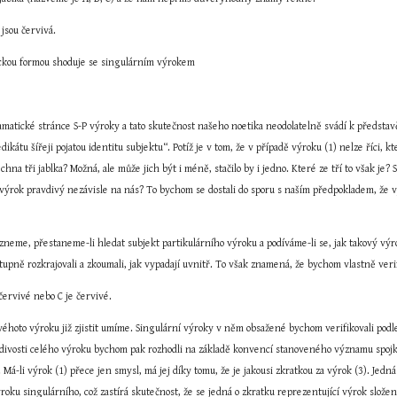
 jsou červivá.
ickou formou shoduje se singulárním výrokem
ramatické stránce S-P výroky a tato skutečnost našeho noetika neodolatelně svádí k představě,
dikátu šířeji pojatou identitu subjektu“. Potíž je v tom, že v případě výroku (1) nelze říci, kt
echna tři jablka? Možná, ale může jich být i méně, stačilo by i jedno. Které ze tří to však j
n výrok pravdivý nezávisle na nás? To bychom se dostali do sporu s naším předpokladem, že v
neme, přestaneme-li hledat subjekt partikulárního výroku a podíváme-li se, jak takový výrok
tupně rozkrajovali a zkoumali, jak vypadají uvnitř. To však znamená, že bychom vlastně veri
 červivé nebo C je červivé.
éhoto výroku již zjistit umíme. Singulární výroky v něm obsažené bychom verifikovali podle 
avdivosti celého výroku bychom pak rozhodli na základě konvencí stanoveného významu spoj
Má-li výrok (1) přece jen smysl, má jej díky tomu, že je jakousi zkratkou za výrok (3). Jedná
roku singulárního, což zastírá skutečnost, že se jedná o zkratku reprezentující výrok slože