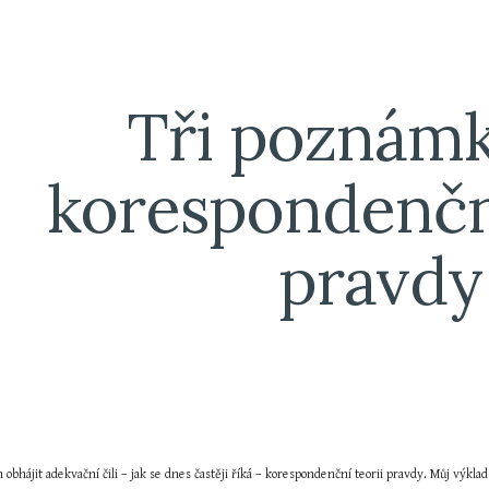
ip to main content
Skip to navigat
Tři poznámk
korespondenční
pravdy
 obhájit adekvační čili – jak se dnes častěji říká – korespondenční teorii pravdy. Můj výkla