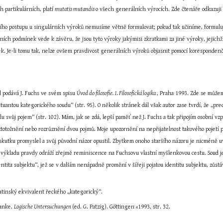
h partikulárních, platí 
mutatis mutandis 
o všech generálních výrocích. Zde čtenáře odkazuji
čního postupu u singulárních výroků nemusíme větně formulovat; pokud tak učiníme, formulu
ních podmínek vede k závěru, že jsou tyto výroky jakýmisi zkratkami za jiné výroky, jejichž
. Je-li tomu tak, nelze ovšem pravdivost generálních výroků objasnit pomocí korespondenč
d podává J. Fuchs ve svém spisu 
Úvod do filosofie. 1. Filosofická logika 
, Praha 1993. Zde se můžem
antou kategorického soudu“ (str. 95). O několik stránek dál však autor zase tvrdí, že „pred
lu svůj pojem“ (str. 102). Mám, jak se zdá, lepší paměť než J. Fuchs a tak připojím osobní v
ztotožnění nebo rozrůznění dvou pojmů. Moje upozornění na nepřijatelnost takového pojetí př
 vskutku promyslel a svůj původní názor opustil. Zbytkem onoho staršího názoru je nicméně u
 výkladu pravdy odráží zřejmě reminiscence na Fuchsovu vlastní myšlenkovou cestu. Soud je p
dentita subjektu“, jež se v dalším nenápadně promění v šířeji pojatou identitu subjektu, zů
latinský ekvivalent řeckého „kategorický“.
anke. 
Logische Untersuchungen 
(ed. G. Patzig). Göttingen 
1993, str. 32.
4
abuse