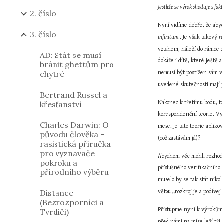
Jestliže se výrok shoduje s fa
2. číslo
Nyní vidíme dobře, že aby
3. číslo
infinitum 
. Je však takový 
r
vztahem, náleží do rámce e
AD: Stát se musí
dokáže i dítě, které ještě
bránit ghettům pro
chytré
nemusí být postižen sám vz
uvedené skutečnosti mají 
Bertrand Russel a
křesťanství
Nakonec k třetímu bodu, to
korespondenční teorie. Vyk
Charles Darwin: O
meze. Je tato teorie aplik
původu člověka -
(což zastávám já)?
rasistická příručka
pro vyznavače
Abychom věc mohli rozhodn
pokroku a
příslušného verifikačního 
přírodního výběru
muselo by se tak stát nik
Distance
větou „rozkroj je a podívej
(Bezrozporníci a
Přistupme nyní k výrokům 
Tvrdiči)
před námi na míse leží tř