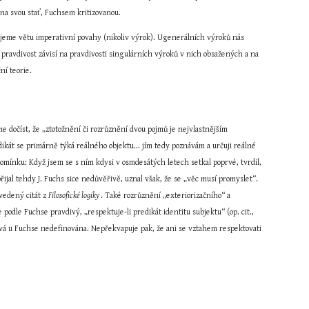
 na svou stať, Fuchsem kritizovanou.
jeme větu imperativní povahy (nikoliv výrok). Ugenerálních výroků nás 
 pravdivost závisí na pravdivosti singulárních výroků v nich obsažených a na 
ní teorie.
e dočíst, že „ztotožnění či rozrůznění dvou pojmů je nejvlastnějším 
ikát se primárně týká reálného objektu... jím tedy poznávám a určuji reálné 
zpomínku: Když jsem se s ním kdysi v osmdesátých letech setkal poprvé, tvrdil, 
ijal tehdy J. Fuchs sice nedůvěřivě, uznal však, že se „věc musí promyslet“. 
vedený citát z 
Filosofické logiky 
. Také rozrůznění „exteriorizačního“ a 
odle Fuchse pravdivý, „respektuje-li predikát identitu subjektu“ (op. cit., 
stává u Fuchse nedefinována. Nepřekvapuje pak, že ani se vztahem respektovati 