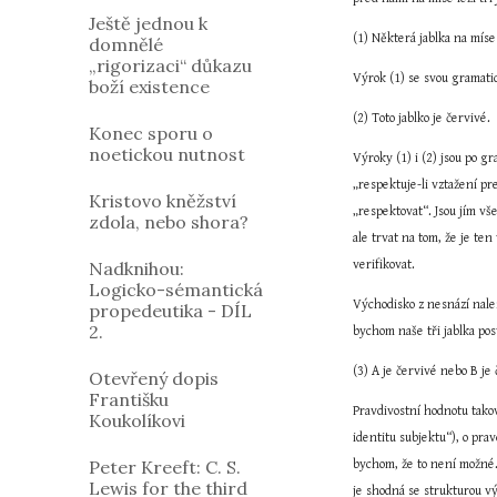
Ještě jednou k
(1) Některá jablka na míse
domnělé
„rigorizaci“ důkazu
Výrok (1) se svou gramat
boží existence
(2) Toto jablko je červivé.
Konec sporu o
noetickou nutnost
Výroky (1) i (2) jsou po g
„respektuje-li vztažení pre
Kristovo kněžství
„respektovat“. Jsou jím vš
zdola, nebo shora?
ale trvat na tom, že je te
Nadknihou:
verifikovat.
Logicko-sémantická
Východisko z nesnází nalez
propedeutika - DÍL
2.
bychom naše tři jablka pos
(3) A je červivé nebo B je
Otevřený dopis
Františku
Pravdivostní hodnotu takov
Koukolíkovi
identitu subjektu“), o pr
Peter Kreeft: C. S.
bychom, že to není možné. 
Lewis for the third
je shodná se strukturou vý