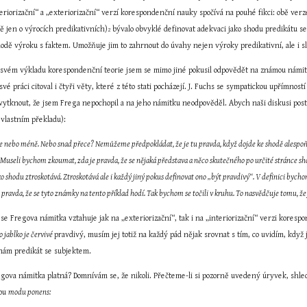
eriorizační“ a „exteriorizační“ verzí korespondenční nauky spočívá na pouhé fikci: obě verze
ě jen o výrocích predikativních)
 bývalo obvyklé definovat adekvaci jako shodu predikátu se 
2
hodě výroku s faktem. Umožňuje jim to zahrnout do úvahy nejen výroky predikativní, ale i s
svém výkladu korespondenční teorie jsem se mimo jiné pokusil odpovědět na známou námitku, 
své práci citoval i čtyři věty, které z této stati pocházejí. J. Fuchs se sympatickou upřímno
vytknout, že jsem Frega nepochopil a na jeho námitku neodpověděl. Abych naši diskusi posta
vlastním překladu):
ce nebo méně. Nebo snad přece? Nemůžeme předpokládat, že je tu pravda, když dojde ke shodě alespo
 Museli bychom zkoumat, zda je pravda, že se nějaká představa a něco skutečného po určité stránce sh
ko shodu ztroskotává. Ztroskotává ale i každý jiný pokus definovat ono „být pravdivý“. V definici bycho
e pravda, že se tyto známky na tento příklad hodí. Tak bychom se točili v kruhu. To nasvědčuje tomu, že
se Fregova námitka vztahuje jak na „exteriorizační“, tak i na „interiorizační“ verzi koresp
o jablko je červivé 
pravdivý, musím jej totiž na každý pád nějak srovnat s tím, co uvidím, když j
ovnám predikát se subjektem.
egova námitka platná? Domnívám se, že nikoli. Přečteme-li si pozorně uvedený úryvek, shle
pu 
modu ponens: