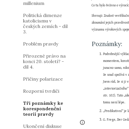
millenium
Co tu bylo řečeno o výrocíc
Politická dimenze
Shrnuji: Znalost verifika
katolicismu v
zkoumání jejich pravdivost
českých zemích - díl
významu výrokových spojek
3.
Poznámky:
Problém pravdy
Podrobnější výkla
Přirozené právo na
konci 20. století? -
momentem, konstitu
díl 4.
jsoucno samo, niko
že soud spočívá v 
Příčiny polarizace
Jsem rád, že si ji
„interiorizačního“
Rozporní tvrdiči
str. 102). Tato „i
Tři poznámky ke
tomu není lépe.
korespondenční
„Predikativní“ je 
teorii pravdy
G. Frege, Der Ged
Google Sites
Report 
Ukončení diskuse