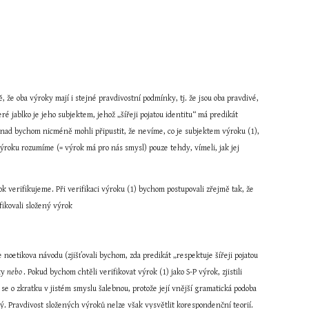
 že oba výroky mají i stejné pravdivostní podmínky, tj. že jsou oba pravdivé, 
eré jablko je jeho subjektem, jehož „šířeji pojatou identitu“ má predikát 
e? Snad bychom nicméně mohli připustit, že nevíme, co je subjektem výroku (1), 
ýroku rozumíme (= výrok má pro nás smysl) pouze tehdy, vímeli, jak jej 
 verifikujeme. Při verifikaci výroku (1) bychom postupovali zřejmě tak, že 
fikovali složený výrok
noetikova návodu (zjišťovali bychom, zda predikát „respektuje šířeji pojatou 
ky 
nebo 
. Pokud bychom chtěli verifikovat výrok (1) jako S-P výrok, zjistili 
 se o zkratku v jistém smyslu šalebnou, protože její vnější gramatická podoba 
ný. Pravdivost složených výroků nelze však vysvětlit korespondenční teorií. 