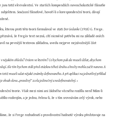
 jsou totiž ekvivalentní. Ve starších kompendiích novoscholastické filosofie 
subjektem. Současní filosofové, hovoří-li o korespondenční teorii, dávají 
ložené.
kterou proti této teorii formuloval ve stati 
Der Gedanke 
(1918) G. Frege. 
stí přiznává, že Fregův text nezná, cítí nicméně potřebu mi na základě oněch 
vil na pevnější textovou základnu, uvedu nejprve nejzávažnější část 
ň v nějakém ohledu? Ovšem ve kterém? Co bychom pak ale museli dělat, abychom 
odují. Ale tím bychom stáli před otázkou téhož druhu a hra by mohla začít nanovo. A 
m totiž museli udat nějaké známky definovaného. A při aplikaci na jednotlivý příklad 
 je obsah slova „pravdivý“ zcela jedinečný a nedefinovatelný. 
3
ondenční teorie. Však mezi nimi ani žádného věcného rozdílu není! Mám-li 
ablko rozkrojím, a je jedno, řeknu-li, že s tím srovnávám celý výrok, nebo 
dáme, že si Frege rozhodnutí o pravdivostní hodnotě výroku představuje na 