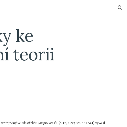
ion
y ke 
 teorii 
d zveřejněný ve 
Filosofickém časopise 
AV ČR (č. 47, 1999, str. 531-544) vyvolal 