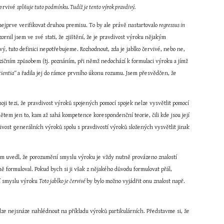
červivé 
splňuje tuto podmínku. Tudíž je tento výrok pravdivý.
ejprve verifikovat druhou premisu. To by ale právě nastartovalo 
regressus in 
nil jsem ve své stati, že zjištění, že je pravdivost výroku nějakým 
vý, tuto definici nepotřebujeme. Rozhodnout, zda je jablko červivé, nebo ne, 
ozičním způsobem (tj. poznáním, při němž nedochází k formulaci výroku a jímž 
ientia“ 
a řadila jej do rámce prvního úkonu rozumu. Jsem přesvědčen, že 
ji tezi, že pravdivost výroků spojených pomocí spojek nelze vysvětlit pomocí 
ětem jen to, kam až sahá kompetence korespondenční teorie, čili kde jsou její 
divost generálních výroků spolu s pravdivostí výroků složených vysvětlit jinak 
m uvedl, že porozumění smyslu výroku je vždy nutně provázeno znalostí 
 formuloval. Pokud bych si ji však z nějakého důvodu formulovat přál, 
í smyslu výroku 
Toto jablko je červivé 
by bylo možno vyjádřit onu znalost např. 
ze nejsnáze nahlédnout na příkladu výroků partikulárních. Představme si, že 