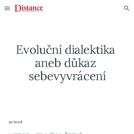
Skip to main content
Skip to navigation
Evoluční dialektika 
aneb důkaz 
sebevyvrácení
Jan Horník