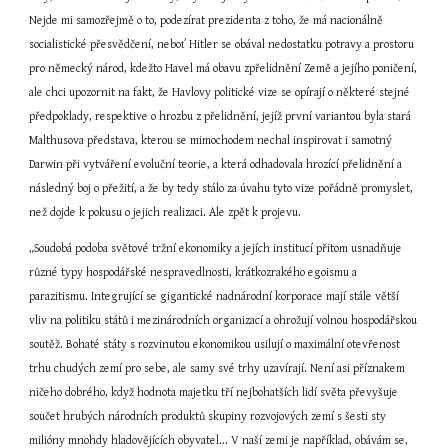
Nejde mi samozřejmě o to, podezírat prezidenta z toho, že má nacionálně 
socialistické přesvědčení, neboť Hitler se obával nedostatku potravy a prostoru 
pro německý národ, kdežto Havel má obavu zpřelidnění Země a jejího poničení, 
ale chci upozornit na fakt, že Havlovy politické vize se opírají o některé stejné 
předpoklady, respektive o hrozbu z přelidnění, jejíž první variantou byla stará 
Malthusova představa, kterou se mimochodem nechal inspirovat i samotný 
Darwin při vytváření evoluční teorie, a která odhadovala hrozící přelidnění a 
následný boj o přežití, a že by tedy stálo za úvahu tyto vize pořádně promyslet, 
než dojde k pokusu o jejich realizaci. Ale zpět k projevu.
„Soudobá podoba světové tržní ekonomiky a jejích institucí přitom usnadňuje 
různé typy hospodářské nespravedlnosti, krátkozrakého egoismu a 
parazitismu. Integrující se gigantické nadnárodní korporace mají stále větší 
vliv na politiku států i mezinárodních organizací a ohrožují volnou hospodářskou 
soutěž. Bohaté státy s rozvinutou ekonomikou usilují o maximální otevřenost 
trhu chudých zemí pro sebe, ale samy své trhy uzavírají. Není asi příznakem 
ničeho dobrého, když hodnota majetku tří nejbohatších lidí světa převyšuje 
součet hrubých národních produktů skupiny rozvojových zemí s šesti sty 
milióny mnohdy hladovějících obyvatel... V naší zemi je například, obávám se, 