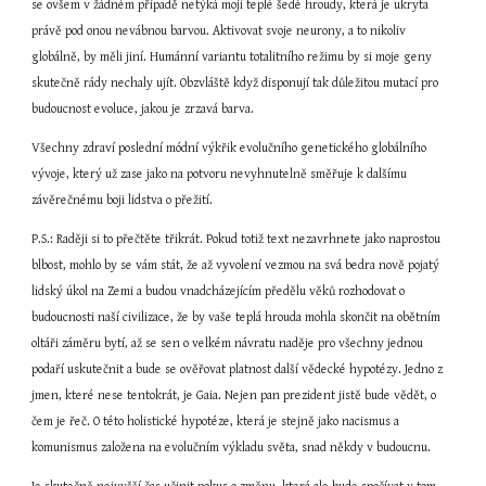
se ovšem v žádném případě netýká mojí teplé šedé hroudy, která je ukryta 
právě pod onou nevábnou barvou. Aktivovat svoje neurony, a to nikoliv 
globálně, by měli jiní. Humánní variantu totalitního režimu by si moje geny 
skutečně rády nechaly ujít. Obzvláště když disponují tak důležitou mutací pro 
budoucnost evoluce, jakou je zrzavá barva.
Všechny zdraví poslední módní výkřik evolučního genetického globálního 
vývoje, který už zase jako na potvoru nevyhnutelně směřuje k dalšímu 
závěrečnému boji lidstva o přežití.
P.S.: Raději si to přečtěte třikrát. Pokud totiž text nezavrhnete jako naprostou 
blbost, mohlo by se vám stát, že až vyvolení vezmou na svá bedra nově pojatý 
lidský úkol na Zemi a budou vnadcházejícím předělu věků rozhodovat o 
budoucnosti naší civilizace, že by vaše teplá hrouda mohla skončit na obětním 
oltáři záměru bytí, až se sen o velkém návratu naděje pro všechny jednou 
podaří uskutečnit a bude se ověřovat platnost další vědecké hypotézy. Jedno z 
jmen, které nese tentokrát, je Gaia. Nejen pan prezident jistě bude vědět, o 
čem je řeč. O této holistické hypotéze, která je stejně jako nacismus a 
komunismus založena na evolučním výkladu světa, snad někdy v budoucnu.