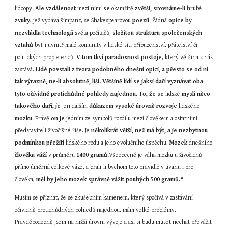
lidoopy. 
Ale vzdálenost
 mezi nimi 
se
 okamžitě 
zvětší, srovnáme-li
 hrubé 
zvuky
, jež vydává šimpanz, se Shakespearovou 
poezií
. Žádná 
opice by 
nezvládla technologii
 světa počítačů, 
složitou strukturu společenských 
vztahů
 byť i uvnitř malé komunity v lidské síti příbuzenství, přátelství či 
politických propletenců. 
V tom tkví paradoxnost postoje
, který většina z nás 
zastává. 
Lidé povstali z tvora podobného dnešní opici, a přesto se od ní 
tak výrazně, ne-li absolutně, liší. Většině lidí se jaksi daří vyznávat oba 
tyto očividně protichůdné pohledy najednou. To, že se
 lidské 
mysli něco 
takového daří, je
 jen dalším 
důkazem vysoké úrovně rozvoje
 lidského 
mozku
. Právě 
on je
 jedním ze symbolů rozdílu mezi člověkem a ostatními 
představiteli živočišné říše. Je 
několikrát větší, než má být, a je nezbytnou 
podmínkou přežití
 lidského rodu a jeho evolučního úspěchu. 
Mozek
 dnešního 
člověka váží
 v průměru 
1400 gramů.
Všeobecně je váha mozku u živočichů 
přímo úměrná celkové váze, a brali-li bychom toto pravidlo v úvahu i pro 
člověka, 
měl by jeho mozek správně vážit pouhých 500 gramů.“
Musím se přiznat, že se zkušebním kamenem, který spočívá v zastávání 
očividně protichůdných pohledů najednou, mám velké problémy. 
Pravděpodobně jsem na nižší úrovni vývoje a asi si budu muset nechat převážit 