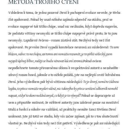
METODA TROJÍHO ČTENÍ
Vzhledem k tomu, že jedno pozorné čtení k pochopení evoluce nevede, je třeba 
číst opakovaně. Pokud by snad někoho zajímala odpověď na otázku, proč se 
evoluce napoprvé tak těžko chápe, snad nic nezkazím, když dopředu napovím, 
že podstata většiny nesmyslů se těžko chápe napoprvé právě proto, že to jsou 
nesmysly. Lapidárně řečeno - rozum zůstává stát. Nezbývá tedy než číst 
opakovaně. Po prvním čtení vypadá konstelace neuronů asi následovně: 
To sem 
blázen, vůbec to nechápu, asi tomu ani nemůžu rozumět, je to příliš vědecký, jsem 
nejspíš úplnej blbec, raději se budu věnovat kácení stromů.
Pokud ovšem 
nepodlehnete tomuto přirozenému sklonu k respektování autorit a nezahodíte 
zdravý rozum hned, jakmile o to někdo požádá, jste na nejlepší cestě kdruhému 
čtení. Jeho výsledkem pak bývá většinou následující: 
To je divný, nemá to žádnou 
logiku, to přece nemůže myslet vážně, nic takovýho by přece seriózní odborník nemohl 
napsat, vždyť to skoro nedává smysl, co když je to výmysl? 
Pokud se dopracujete až 
sem a připustíte možnost, že některé autority jsou založené pouze na množství 
titulů a funkcí a nikoliv na vzdělání, už prakticky nemáte šanci třetímu čtení 
uniknout. Jste již totiž ve stadiu, kdy vás začne zajímat, jak to s tou skutečností 
vlastně je. Nezbývá vám tedy než číst potřetí. Výsledkem je pak asi následující: 