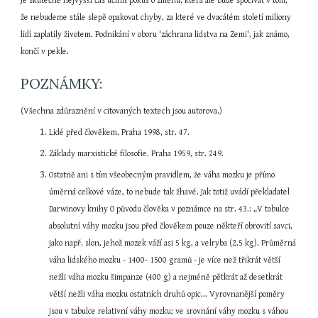
Je skutečně nejvyšší čas učinit pokus o změnu, která ale bude spočívat v tom, 
že nebudeme stále slepě opakovat chyby, za které ve dvacátém století miliony 
lidí zaplatily životem. Podnikání v oboru 'záchrana lidstva na Zemi', jak známo, 
končí v pekle.
POZNÁMKY:
(Všechna zdůraznění v citovaných textech jsou autorova.)
Lidé před člověkem. Praha 1998, str. 47.
Základy marxistické filosofie. Praha 1959, str. 249.
Ostatně ani s tím všeobecným pravidlem, že váha mozku je přímo 
úměrná celkové váze, to nebude tak žhavé. Jak totiž uvádí překladatel 
Darwinovy knihy O původu člověka v poznámce na str. 43.: „V tabulce 
absolutní váhy mozku jsou před člověkem pouze někteří obrovití savci, 
jako např. slon, jehož mozek váží asi 5 kg, a velryba (2,5 kg). Průměrná 
váha lidského mozku - 1400- 1500 gramů - je více než třikrát větší 
nežli váha mozku šimpanze (400 g) a nejméně pětkrát až desetkrát 
větší nežli váha mozku ostatních druhů opic... Vyrovnanější poměry 
jsou v tabulce relativní váhy mozku; ve srovnání váhy mozku s váhou 