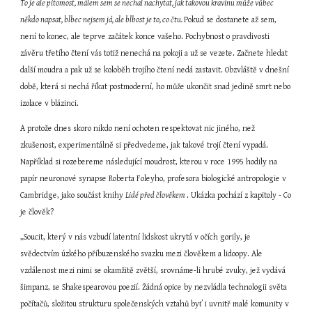
To je ale pitomost, málem sem se nechal nachytat, jak takovou kravinu může vůbec 
někdo napsat, blbec nejsem já, ale blbost je to, co čtu. 
Pokud se dostanete až sem, 
není to konec, ale teprve začátek konce vašeho. Pochybnost o pravdivosti 
závěru třetího čtení vás totiž nenechá na pokoji a už se vezete. Začnete hledat 
další moudra a pak už se koloběh trojího čtení nedá zastavit. Obzvláště v dnešní 
době, která si nechá říkat postmoderní, ho může ukončit snad jedině smrt nebo 
izolace v blázinci.
A protože dnes skoro nikdo není ochoten respektovat nic jiného, než 
zkušenost, experimentálně si předvedeme, jak takové trojí čtení vypadá. 
Například si rozebereme následující moudrost, kterou v roce 1995 hodily na 
papír neuronové synapse Roberta Foleyho, profesora biologické antropologie v 
Cambridge, jako součást knihy 
Lidé před člověkem 
. Ukázka pochází z kapitoly - Co 
je člověk?
„Soucit, který v nás vzbudí latentní lidskost ukrytá v očích gorily, je 
svědectvím úzkého příbuzenského svazku mezi člověkem a lidoopy. Ale 
vzdálenost mezi nimi se okamžitě zvětší, srovnáme-li hrubé zvuky, jež vydává 
šimpanz, se Shakespearovou poezií. Žádná opice by nezvládla technologii světa 
počítačů, složitou strukturu společenských vztahů byť i uvnitř malé komunity v 