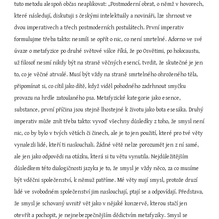
tuto metodu alespoň občas neaplikovat: „Postmoderní obrat, o němž v hovorech, 
které následují, diskutuji s českými intelektuály a novináři, lze shrnout ve 
dvou imperativech a třech postmoderních postulátech. První imperativ 
formulujme třeba takto: nesmíš se opřít o nic, co není smrtelné. Adorno ve své 
úvaze o metafyzice po druhé světové válce říká, že po Osvětimi, po holocaustu, 
už filosof nesmí nikdy být na straně věčných esencí, tvrdit, že skutečné je jen 
to, co je věčné atrvalé. Musí být vždy na straně smrtelného ohroženého těla, 
připomínat si, co cítil jako dítě, když viděl pohodného zadrhnout smyčku 
provazu na hrdle zatoulaného psa. Metafyzické kategorie jako esence, 
substance, první příčina jsou stejně lhostejné k životu jako bota esesáka. Druhý 
imperativ může znít třeba takto: vyvoď všechny důsledky z toho, že smysl není 
nic, co by bylo v tvých větách či činech, ale je to jen použití, které pro tvé věty 
vynalezli lidé, kteří ti naslouchali. Žádné větě nelze porozumět jen z ní samé, 
ale jen jako odpovědi na otázku, která si tu větu vynutila. Nejdůležitějším 
důsledkem této dialogičnosti jazyka je to, že smysl je vždy něco, za co musíme 
být vděčni společenství, k němuž patříme. Mé věty mají smysl, protože druzí 
lidé ve svobodném společenství jim naslouchají, ptají se a odpovídají. Představa, 
že smysl je schovaný uvnitř vět jako v nějaké konzervě, kterou stačí jen 
otevřít a pochopit, je nejnebezpečnějším dědictvím metafyziky. Smysl se 