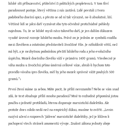
lidské síti příbuzenství, přátelství či politických propletenců. V tom tkví 
paradoxnost postoje, který většina z nás zastává. Lidé povstali z tvora 
podobného dnešní opici, a přesto se od ní tak výrazně, ne-li absolutně, liší. 
Většině lidí se jaksi daří vyznávat oba tyto očividně protichůdné pohledy 
najednou. To, že se lidské mysli něco takového daří, je jen dalším důkazem 
vysoké úrovně rozvoje lidského mozku. Právě on je jedním ze symbolů rozdílu 
mezi člověkem a ostatními představiteli živočišné říše. Je několikrát větší, než 
má být, a je nezbytnou podmínkou přežití lidského rodu a jeho evolučního 
úspěchu. Mozek dnešního člověka váží v průměru 1400 gramů. Všeobecně je 
váha mozku u živočichů přímo úměrná celkové váze, abrali-li bychom toto 
pravidlo vúvahu ipro člověka, měl by jeho mozek správně vážit pouhých 500 
gramů.“
1
První čtení máme za sebou. Máte pocit, že příliš nerozumíte? Nebo se vám snad 
zdá, že text obsahuje příliš mnoho paradoxů? Mně to rozhodně připomíná jistou 
poučku o jednotě protikladů, kterou disponuje marxistická dialektika. Ale 
protože dnes nikdo nedá než na empirický důkaz, musíme to ověřit. „Lenin 
nazývá učení o rozporech 'jádrem' marxistické dialektiky, jež je klíčem k 
pochopení všech stránek amomentů vývoje. Znalost zákona jednoty aboje 