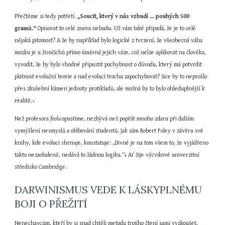
Přečtěme si tedy potřetí. 
„Soucit, který v nás vzbudí ... pouhých 500 
gramů.“
 Opisovat to celé znova nebudu. Už vám také připadá, že je to celé 
nějaká pitomost? A že by například bylo logické z tvrzení, že všeobecná váha 
mozku je u živočichů přímo úměrná jejich váze, což nelze aplikovat na člověka, 
vyvodit, že by bylo vhodné připustit pochybnost o důvodu, který má potvrdit 
platnost evoluční teorie a nad evolucí trochu zapochybovat? Sice by to neprošlo 
přes zkušební kámen jednoty protikladů, ale možná by to bylo ohleduplnější k 
realitě.
3
Než profesora 
foola 
opustíme, nezbývá než popřát mnoho zdaru při dalším 
vymýšlení nesmyslů a oblbování studentů. Jak sám Robert Foley v závěru své 
knihy, kde evoluci shrnuje, konstatuje: „Divné je na tom všem to, že vyjádřeno 
takto nezaobaleně, nedává to žádnou logiku.“
 Ať žije výcvikové univerzitní 
4
středisko Cambridge.
DARWINISMUS VEDE K LÁSKYPLNÉMU 
BOJI O PŘEŽITÍ
Nenechavcům, kteří by si snad chtěli metodu trojího čtení sami vyzkoušet, 