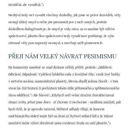
nenalézá, ale vynalézá.“
6
Nezbývá tedy než vyvodit všechny důsledky. Jak jsme se právě dozvěděli, věty 
nemají žádný smysl a nelze jim porozumět jen z nich samých, protože 
důsledkem dialogičnosti je, že smysl je vždy něco, za co musíme být vděčni 
společenství. Jakožto člen společenství tedy vynalézavě prohlašuji, že výše 
citované věty jsou naprostý nesmysl, a navrhuji začít písmenem B.
PŘEJI NÁM VELKÝ NÁVRAT PESIMISMU
Na humanisty samotné se snad dostane někdy příště, protože: „Oddělení. 
Odtržení. Odpadnutí. Vydělení lidského rodu z živočišné říše; vznik živé buňky 
v mrtvém oceánu; osamostatnění planety, kterou obydlí jednou člověk - v tom 
všem lze číst historii či prehistorii tohoto stále přítomného a zpřítomňovaného 
stavu oddělení.“
 Ale hlavně: „Kdybych měl velmi stručně charakterizovat 
7
situaci světa, jehož jsme dnes - ať chceme či nechceme - nedílnou součástí, pak 
bych řekl, že je opravdu varovná. Některé odhady říkají, že koncem 
nadcházejícího století může být na Zemi až čtyřicet miliard lidí a že takové 
množství může vážně ohrožovat samu existenci života na naší planetě.“
8