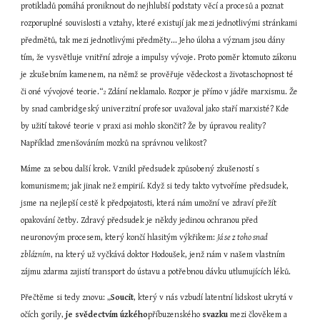
protikladů pomáhá proniknout do nejhlubší podstaty věcí a procesů a poznat 
rozporuplné souvislosti a vztahy, které existují jak mezi jednotlivými stránkami 
předmětů, tak mezi jednotlivými předměty... Jeho úloha a význam jsou dány 
tím, že vysvětluje vnitřní zdroje a impulsy vývoje. Proto poměr ktomuto zákonu 
je zkušebním kamenem, na němž se prověřuje vědeckost a životaschopnost té 
či oné vývojové teorie.“
 Zdání neklamalo. Rozpor je přímo v jádře marxismu. Že 
2
by snad cambridgeský univerzitní profesor uvažoval jako staří marxisté? Kde 
by užití takové teorie v praxi asi mohlo skončit? Že by úpravou reality? 
Například zmenšováním mozků na správnou velikost?
Máme za sebou další krok. Vznikl předsudek způsobený zkušeností s 
komunismem; jak jinak než empirií. Když si tedy takto vytvoříme předsudek, 
jsme na nejlepší cestě k předpojatosti, která nám umožní ve zdraví přežít 
opakování četby. Zdravý předsudek je někdy jedinou ochranou před 
neuronovým procesem, který končí hlasitým výkřikem: 
Já se z toho snad 
zblázním
, na který už vyčkává doktor Hodoušek, jenž nám v našem vlastním 
zájmu zdarma zajistí transport do ústavu a potřebnou dávku utlumujících léků.
Přečtěme si tedy znovu: „
Soucit
, který v nás vzbudí latentní lidskost ukrytá v 
očích gorily, 
je svědectvím úzkého
příbuzenského 
svazku
 mezi člověkem a 