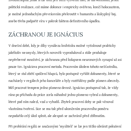
životaschopná. Jinak si lze totiž jen stěží vysvětlit fakt, že darwinismus, jehož 
politická realizace, což máme dokonce i empiricky ověřeno, končí holocaustem, 
je možné jednoduchým převrácením překroutit v humanitu a láskyplný boj, 
anebo třeba podpořit víru v pokrok faktem definitivního úpadku.
ZÁCHRANOU JE IGNÁCIUS
V dnešní době, kdy je díky vynálezu knihtisku možné vytisknout prakticky 
jakékoliv nesmysly, kterých novověk vyprodukoval a stále produkuje 
nepřeberné množství, je záchranou před kolapsem neuronových synapsí už asi 
pouze tzv. Ignáciova pracovní metoda. Pracovním úkolem tohoto nešťastníka, 
který se stal obětí spolčení hlupců, bylo postupně vyřídit dokumenty, které se 
nacházely v regálech jeho kanceláře a byly roztříděny podle písmen abecedy. 
Měl pracovat tempem jedno písmeno denně. Ignácius postupoval tak, že vždy 
ráno po příchodu do práce zcela náhodně jedno písmeno vybral a dokumenty, 
které pod ním nalezl, vzal a vyhodil. Zbytek pracovní doby se pak věnoval 
vlastnímu tvoření. Sice se mu tak před ukončením pracovního poměru 
nepodařilo celý úkol splnit, ale alespoň se zachránil před zblbnutím.
Při probírání regálů se současnými 'mysliteli' se lze jen těžko ubránit pokušení 