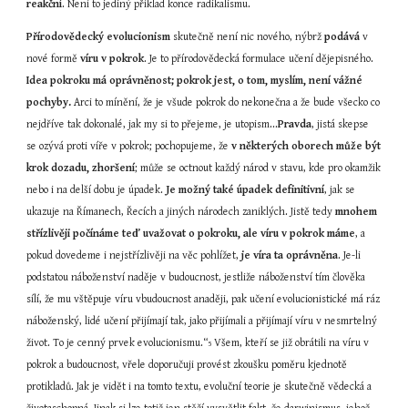
reakční
. Není to jediný příklad konce radikalismu.
Přírodovědecký evolucionism
 skutečně není nic nového, nýbrž 
podává
 v 
nové formě 
víru v pokrok
. Je to přírodovědecká formulace učení dějepisného. 
Idea pokroku má oprávněnost; pokrok jest, o tom, myslím, není vážné 
pochyby.
 Arci to mínění, že je všude pokrok do nekonečna a že bude všecko co 
nejdříve tak dokonalé, jak my si to přejeme, je utopism...
Pravda
, jistá skepse 
se ozývá proti víře v pokrok; pochopujeme, že 
v některých oborech může být 
krok dozadu, zhoršení
; může se octnout každý národ v stavu, kde pro okamžik 
nebo i na delší dobu je úpadek. 
Je možný také úpadek definitivní
, jak se 
ukazuje na Římanech, Řecích a jiných národech zaniklých. Jistě tedy 
mnohem 
střízlivěji počínáme teď uvažovat o pokroku, ale víru v pokrok máme
, a 
pokud dovedeme i nejstřízlivěji na věc pohlížet, 
je víra ta oprávněna
. Je-li 
podstatou náboženství naděje v budoucnost, jestliže náboženství tím člověka 
sílí, že mu vštěpuje víru vbudoucnost anaději, pak učení evolucionistické má ráz 
náboženský, lidé učení přijímají tak, jako přijímali a přijímají víru v nesmrtelný 
život. To je cenný prvek evolucionismu.“
 Všem, kteří se již obrátili na víru v 
5
pokrok a budoucnost, vřele doporučuji provést zkoušku poměru kjednotě 
protikladů. Jak je vidět i na tomto textu, evoluční teorie je skutečně vědecká a 