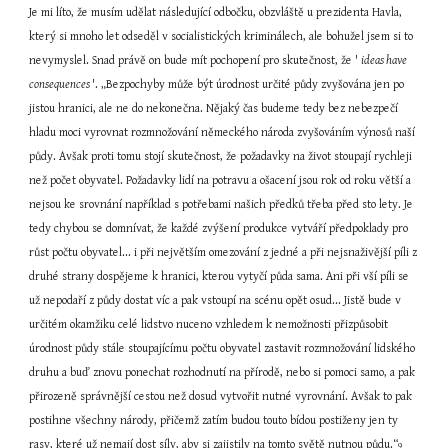
Je mi líto, že musím udělat následující odbočku, obzvláště u prezidenta Havla, 
který si mnoho let odseděl v socialistických kriminálech, ale bohužel jsem si to 
nevymyslel. Snad právě on bude mít pochopení pro skutečnost, že ' 
ideas have 
consequences 
'. „Bezpochyby může být úrodnost určité půdy zvyšována jen po 
jistou hranici, ale ne do nekonečna. Nějaký čas budeme tedy bez nebezpečí 
hladu moci vyrovnat rozmnožování německého národa zvyšováním výnosů naší 
půdy. Avšak proti tomu stojí skutečnost, že požadavky na život stoupají rychleji 
než počet obyvatel. Požadavky lidí na potravu a ošacení jsou rok od roku větší a 
nejsou ke srovnání například s potřebami našich předků třeba před sto lety. Je 
tedy chybou se domnívat, že každé zvýšení produkce vytváří předpoklady pro 
růst počtu obyvatel... i při největším omezování z jedné a při nejsnaživější píli z 
druhé strany dospějeme k hranici, kterou vytyčí půda sama. Ani při vší píli se 
už nepodaří z půdy dostat víc a pak vstoupí na scénu opět osud... Jistě bude v 
určitém okamžiku celé lidstvo nuceno vzhledem k nemožnosti přizpůsobit 
úrodnost půdy stále stoupajícímu počtu obyvatel zastavit rozmnožování lidského 
druhu a buď znovu ponechat rozhodnutí na přírodě, nebo si pomoci samo, a pak 
přirozeně správnější cestou než dosud vytvořit nutné vyrovnání. Avšak to pak 
postihne všechny národy, přičemž zatím budou touto bídou postiženy jen ty 
rasy, které už nemají dost síly, aby si zajistily na tomto světě nutnou půdu.“
9