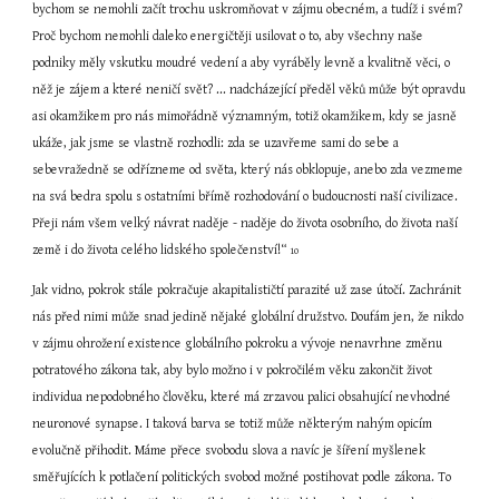
bychom se nemohli začít trochu uskromňovat v zájmu obecném, a tudíž i svém? 
Proč bychom nemohli daleko energičtěji usilovat o to, aby všechny naše 
podniky měly vskutku moudré vedení a aby vyráběly levně a kvalitně věci, o 
něž je zájem a které neničí svět? ... nadcházející předěl věků může být opravdu 
asi okamžikem pro nás mimořádně významným, totiž okamžikem, kdy se jasně 
ukáže, jak jsme se vlastně rozhodli: zda se uzavřeme sami do sebe a 
sebevražedně se odřízneme od světa, který nás obklopuje, anebo zda vezmeme 
na svá bedra spolu s ostatními břímě rozhodování o budoucnosti naší civilizace. 
Přeji nám všem velký návrat naděje - naděje do života osobního, do života naší 
země i do života celého lidského společenství!“ 
10
Jak vidno, pokrok stále pokračuje akapitalističtí parazité už zase útočí. Zachránit 
nás před nimi může snad jedině nějaké globální družstvo. Doufám jen, že nikdo 
v zájmu ohrožení existence globálního pokroku a vývoje nenavrhne změnu 
potratového zákona tak, aby bylo možno i v pokročilém věku zakončit život 
individua nepodobného člověku, které má zrzavou palici obsahující nevhodné 
neuronové synapse. I taková barva se totiž může některým nahým opicím 
evolučně přihodit. Máme přece svobodu slova a navíc je šíření myšlenek 
směřujících k potlačení politických svobod možné postihovat podle zákona. To 