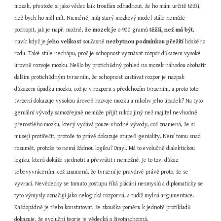
mozek, přestože si jako vědec laik troufám odhadnout, že ho mám určitě těžší, 
než bych ho měl mít. Nicméně, můj starý mozkový model stále nemůže 
pochopit, jak je např. možné, 
že mozek je
 o 900 gramů 
těžší, než má být
, 
navíc když je 
jeho velikost
 současně 
nezbytnou podmínkou přežití
 lidského 
rodu. Také stále nechápu, proč je schopnost vyznávat rozpor důkazem vysoké 
úrovně rozvoje mozku. Nešlo by protichůdný pohled na mozek náhodou obohatit 
dalším protichůdným tvrzením, že schopnost zastávat rozpor je naopak 
důkazem úpadku mozku, což je v rozporu s předchozím tvrzením, a proto toto 
tvrzení dokazuje vysokou úroveň rozvoje mozku a nikoliv jeho úpadek? Na tyto 
geniální vývody samozřejmě nemůže přijít nikdo jiný než majitel nevhodně 
přerostlého mozku, který vydává pouze vhodné vývody, což znamená, že si 
musejí protiřečit, protože to právě dokazuje stupeň geniality. Není tomu snad 
rozumět, protože to nemá žádnou logiku? Omyl. Má to evolučně dialektickou 
logiku, která dokáže sjednotit a převrátit i nemožné. Je to tzv. důkaz 
sebevyvrácením, což znamená, že tvrzení je pravdivé právě proto, že se 
vyvrací. Nevědecky se tomuto postupu říká plácání nesmyslů a diplomaticky se 
tyto výmysly označují jako nelogická rozporná, a tudíž mylná argumentace. 
Každopádně je třeba konstatovat, že zkouška poměru k jednotě protikladů 
dokazuje, že evoluční teorie je vědecká a životaschopná.