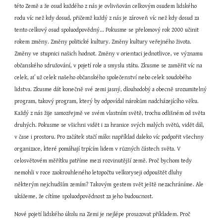
této Země a že osud každého z nás je ovlivňován celkovým osudem lidského 
rodu víc než kdy dosud, přičemž každý z nás je zároveň víc než kdy dosud za 
tento celkový osud spoluodpovědný... Pokusme se přelomový rok 2000 učinit 
rokem změny. Změny politické kultury. Změny kultury veřejného života. 
Změny ve stupnici našich hodnot. Změny v orientaci jednotlivce, ve významu 
občanského sdružování, v pojetí role a smyslu státu. Zkusme se zaměřit víc na 
celek, ať už celek našeho občanského společenství nebo celek soudobého 
lidstva. Zkusme dát konečně své zemi jasný, dlouhodobý a obecně srozumitelný 
program, takový program, který by odpovídal nárokům nadcházejícího věku. 
Každý z nás žije samozřejmě ve svém vlastním světě, trochu odlišném od světa 
druhých. Pokusme se všichni vidět i za hranice svých malých světů, vidět dál, 
v čase i prostoru. Pro začátek stačí málo: například daleko víc podpořit všechny 
organizace, které pomáhají trpícím lidem v různých částech světa. V 
celosvětovém měřítku patříme mezi rozvinutější země. Proč bychom tedy 
nemohli v roce zaokrouhleného letopočtu velkoryseji odpouštět dluhy 
některým nejchudším zemím? Takovým gestem svět ještě nezachráníme. Ale 
ukážeme, že cítíme spoluodpovědnost za jeho budoucnost.
Nové pojetí lidského úkolu na Zemi je nejlépe prosazovat příkladem. Proč 