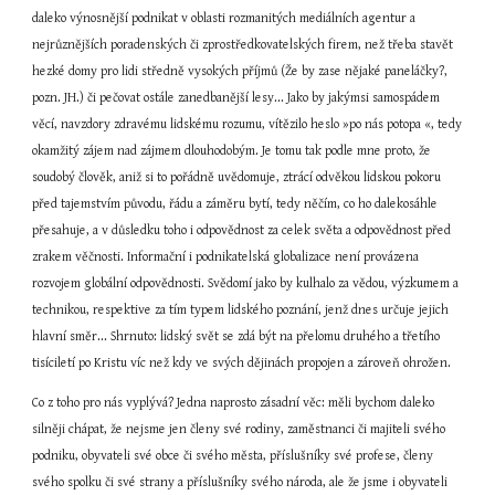
daleko výnosnější podnikat v oblasti rozmanitých mediálních agentur a 
nejrůznějších poradenských či zprostředkovatelských firem, než třeba stavět 
hezké domy pro lidi středně vysokých příjmů (Že by zase nějaké paneláčky?, 
pozn. JH.) či pečovat ostále zanedbanější lesy... Jako by jakýmsi samospádem 
věcí, navzdory zdravému lidskému rozumu, vítězilo heslo »po nás potopa «, tedy 
okamžitý zájem nad zájmem dlouhodobým. Je tomu tak podle mne proto, že 
soudobý člověk, aniž si to pořádně uvědomuje, ztrácí odvěkou lidskou pokoru 
před tajemstvím původu, řádu a záměru bytí, tedy něčím, co ho dalekosáhle 
přesahuje, a v důsledku toho i odpovědnost za celek světa a odpovědnost před 
zrakem věčnosti. Informační i podnikatelská globalizace není provázena 
rozvojem globální odpovědnosti. Svědomí jako by kulhalo za vědou, výzkumem a 
technikou, respektive za tím typem lidského poznání, jenž dnes určuje jejich 
hlavní směr... Shrnuto: lidský svět se zdá být na přelomu druhého a třetího 
tisíciletí po Kristu víc než kdy ve svých dějinách propojen a zároveň ohrožen.
Co z toho pro nás vyplývá? Jedna naprosto zásadní věc: měli bychom daleko 
silněji chápat, že nejsme jen členy své rodiny, zaměstnanci či majiteli svého 
podniku, obyvateli své obce či svého města, příslušníky své profese, členy 
svého spolku či své strany a příslušníky svého národa, ale že jsme i obyvateli 