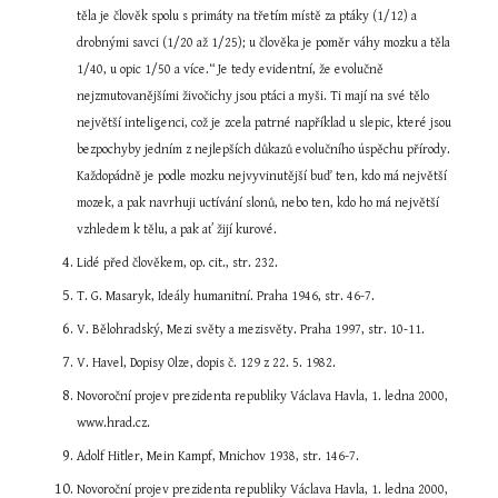
těla je člověk spolu s primáty na třetím místě za ptáky (1/12) a 
drobnými savci (1/20 až 1/25); u člověka je poměr váhy mozku a těla 
1/40, u opic 1/50 a více.“ Je tedy evidentní, že evolučně 
nejzmutovanějšími živočichy jsou ptáci a myši. Ti mají na své tělo 
největší inteligenci, což je zcela patrné například u slepic, které jsou 
bezpochyby jedním z nejlepších důkazů evolučního úspěchu přírody. 
Každopádně je podle mozku nejvyvinutější buď ten, kdo má největší 
mozek, a pak navrhuji uctívání slonů, nebo ten, kdo ho má největší 
vzhledem k tělu, a pak ať žijí kurové.
Lidé před člověkem, op. cit., str. 232.
T. G. Masaryk, Ideály humanitní. Praha 1946, str. 46-7.
V. Bělohradský, Mezi světy a mezisvěty. Praha 1997, str. 10-11.
V. Havel, Dopisy Olze, dopis č. 129 z 22. 5. 1982.
Novoroční projev prezidenta republiky Václava Havla, 1. ledna 2000, 
www.hrad.cz.
Adolf Hitler, Mein Kampf, Mnichov 1938, str. 146-7.
Novoroční projev prezidenta republiky Václava Havla, 1. ledna 2000, 