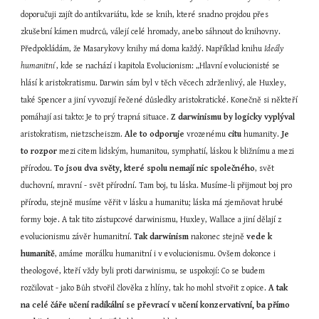
doporučuji zajít do antikvariátu, kde se knih, které snadno projdou přes 
zkušební kámen mudrců, válejí celé hromady, anebo sáhnout do knihovny. 
Předpokládám, že Masarykovy knihy má doma každý. Například knihu 
Ideály 
humanitní 
, kde se nachází i kapitola Evolucionism: „Hlavní evolucionisté se 
hlásí k aristokratismu. Darwin sám byl v těch věcech zdrženlivý, ale Huxley, 
také Spencer a jiní vyvozují řečené důsledky aristokratické. Konečně si někteří 
pomáhají asi takto: Je to prý trapná situace. 
Z darwinismu by logicky vyplýval
aristokratism, nietzscheiszm. 
Ale to odporuje
 vrozenému 
citu
 humanity. 
Je 
to rozpor
 mezi citem lidským, humanitou, symphatií, láskou k bližnímu a mezi 
přírodou. 
To jsou dva světy, které spolu nemají nic společného
, svět 
duchovní, mravní - svět přírodní. Tam boj, tu láska. Musíme-li přijmout boj pro 
přírodu, stejně musíme věřit v lásku a humanitu; láska má zjemňovat hrubé 
formy boje. A tak tito zástupcové darwinismu, Huxley, Wallace a jiní dělají z 
evolucionismu závěr humanitní. 
Tak darwinism
 nakonec stejně 
vede k 
humanitě
, amáme morálku humanitní i v evolucionismu. Ovšem dokonce i 
theologové, kteří vždy byli proti darwinismu, se uspokojí: Co se budem 
rozčilovat - jako Bůh stvořil člověka z hlíny, tak ho mohl stvořit z opice. 
A tak 
na celé čáře učení radikální se převrací v učení konzervativní, ba přímo 