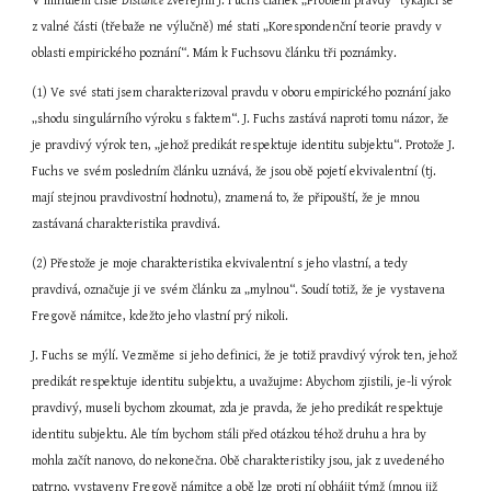
V minulém čísle 
Distance 
zveřejnil J. Fuchs článek „Problém pravdy“ týkající se 
z valné části (třebaže ne výlučně) mé stati „Korespondenční teorie pravdy v 
oblasti empirického poznání“. Mám k Fuchsovu článku tři poznámky.
(1) Ve své stati jsem charakterizoval pravdu v oboru empirického poznání jako 
„shodu singulárního výroku s faktem“. J. Fuchs zastává naproti tomu názor, že 
je pravdivý výrok ten, „jehož predikát respektuje identitu subjektu“. Protože J. 
Fuchs ve svém posledním článku uznává, že jsou obě pojetí ekvivalentní (tj. 
mají stejnou pravdivostní hodnotu), znamená to, že připouští, že je mnou 
zastávaná charakteristika pravdivá.
(2) Přestože je moje charakteristika ekvivalentní s jeho vlastní, a tedy 
pravdivá, označuje ji ve svém článku za „mylnou“. Soudí totiž, že je vystavena 
Fregově námitce, kdežto jeho vlastní prý nikoli.
J. Fuchs se mýlí. Vezměme si jeho definici, že je totiž pravdivý výrok ten, jehož 
predikát respektuje identitu subjektu, a uvažujme: Abychom zjistili, je-li výrok 
pravdivý, museli bychom zkoumat, zda je pravda, že jeho predikát respektuje 
identitu subjektu. Ale tím bychom stáli před otázkou téhož druhu a hra by 
mohla začít nanovo, do nekonečna. Obě charakteristiky jsou, jak z uvedeného 
patrno, vystaveny Fregově námitce a obě lze proti ní obhájit týmž (mnou již 