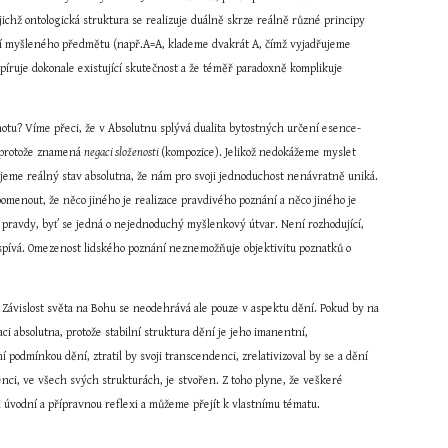
chž ontologická struktura se realizuje duálně skrze reálně různé principy 
ení myšleného předmětu (např.A=A, klademe dvakrát A, čímž vyjadřujeme 
íruje dokonale existující skutečnost a že téměř paradoxně komplikuje 
otu? Víme přeci, že v Absolutnu splývá dualita bytostných určení esence-
, protože znamená 
negaci složenosti 
(kompozice). Jelikož nedokážeme myslet 
eme reálný stav absolutna, že nám pro svoji jednoduchost nenávratně uniká. 
omenout, že něco jiného je realizace pravdivého poznání a něco jiného je 
m pravdy, byť se jedná o nejednoduchý myšlenkový útvar. Není rozhodující, 
spívá. Omezenost lidského poznání neznemožňuje objektivitu poznatků o 
ávislost světa na Bohu se neodehrává ale pouze v aspektu dění. Pokud by na 
ci absolutna, protože stabilní struktura dění je jeho imanentní, 
podmínkou dění, ztratil by svoji transcendenci, zrelativizoval by se a dění 
tenci, ve všech svých strukturách, je stvořen. Z toho plyne, že veškeré 
i úvodní a přípravnou reflexi a můžeme přejít k vlastnímu tématu.