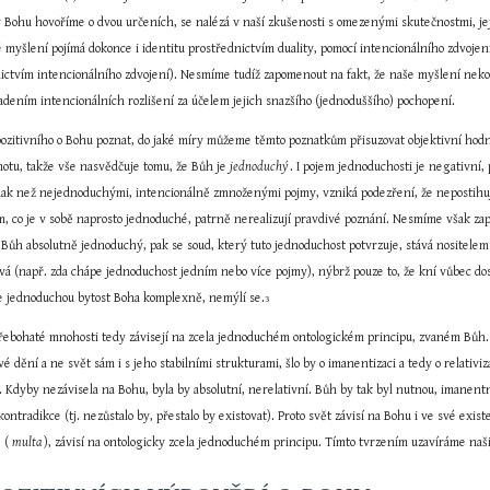
 Bohu hovoříme o dvou určeních, se nalézá v naší zkušenosti s omezenými skutečnostmi, jeji
é myšlení pojímá dokonce i identitu prostřednictvím duality, pomocí intencionálního zdvoj
nictvím intencionálního zdvojení). Nesmíme tudíž zapomenout na fakt, že naše myšlení nekop
adením intencionálních rozlišení za účelem jejich snazšího (jednoduššího) pochopení.
ozitivního o Bohu poznat, do jaké míry můžeme těmto poznatkům přisuzovat objektivní hodn
notu, takže vše nasvědčuje tomu, že Bůh je 
jednoduchý 
. I pojem jednoduchosti je negativní
inak než nejednoduchými, intencionálně zmnoženými pojmy, vzniká podezření, že nepostihuj
m, co je v sobě naprosto jednoduché, patrně nerealizují pravdivé poznání. Nesmíme však zap
li Bůh absolutně jednoduchý, pak se soud, který tuto jednoduchost potvrzuje, stává nositele
ívá (např. zda chápe jednoduchost jedním nebo více pojmy), nýbrž pouze to, že kní vůbec do
ápe jednoduchou bytost Boha komplexně, nemýlí se.
3
ebohaté mnohosti tedy závisejí na zcela jednoduchém ontologickém principu, zvaném Bůh. Z
 dění a ne svět sám i s jeho stabilními strukturami, šlo by o imanentizaci a tedy o relativiza
Kdyby nezávisela na Bohu, byla by absolutní, nerelativní. Bůh by tak byl nutnou, imanentní 
ontradikce (tj. nezůstalo by, přestalo by existovat). Proto svět závisí na Bohu i ve své exis
 ( 
multa 
), závisí na ontologicky zcela jednoduchém principu. Tímto tvrzením uzavíráme naš