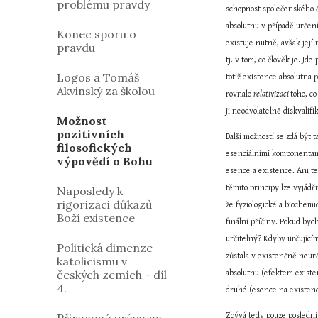
problému pravdy
schopnost společenského či
absolutnu v případě určení
Konec sporu o
existuje nutně, avšak její 
pravdu
tj. v tom, co člověk je. Jde
Logos a Tomáš
totiž existence absolutna 
Akvinský za školou
rovnalo 
relativizaci 
toho, co
ji neodvolatelně diskvalifi
Možnost
pozitivních
Další možností se zdá být t
filosofických
esenciálními komponentami
výpovědí o Bohu
esence a existence. Ani te
těmito principy lze vyjádř
Naposledy k
rigorizaci důkazů
že fyziologické a biochemi
Boží existence
finální příčiny. Pokud by
určitelný? Kdyby určující
Politická dimenze
zůstala v existenčně neurč
katolicismu v
českých zemích - díl
absolutnu (efektem existen
4.
druhé (esence na existenci
Zbývá tedy pouze poslední 