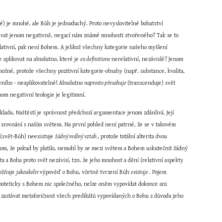
é) je mnohé, ale Bůh je jednoduchý. Proto nevyslovitelné bohatství 
ávat jenom negativně, negací nám známé mnohosti stvořeného? Tak se to 
relativní, pak není Bohem. A jelikož všechny kategorie našeho myšlení 
aplikovat na absolutno, které je 
ex definitione 
nerelativní, nezávislé? Jenom 
žné, protože všechny pozitivní kategorie-obsahy (např. substance, kvalita, 
ivního - neaplikovatelné! Absolutno 
naprosto přesahuje 
(transcenduje) svět 
enom negativní teologie je legitimní.
kladu. Naštěstí je správnost předchozí argumentace jenom zdánlivá. Její 
 srovnání s naším světem. Na první pohled není patrné, že se v takovém 
 (svět-Bůh) neexistuje 
žádný reálný vztah 
, protože totální alterita dvou 
 tom, že pokud by platilo, nemohl by se mezi světem a Bohem uskutečnit žádný 
ta a Boha proto svět nezávisí, tzn. že jeho mnohost a dění (relativní aspekty 
ožňuje 
jakoukoliv 
výpověď o Bohu, včetně tvrzení Bůh 
existuje 
. Pojem 
ypoteticky s Bohem nic společného, nelze oněm vypovídat dokonce ani 
né zastávat metaforičnost všech predikátů vypovídaných o Bohu z důvodu jeho 