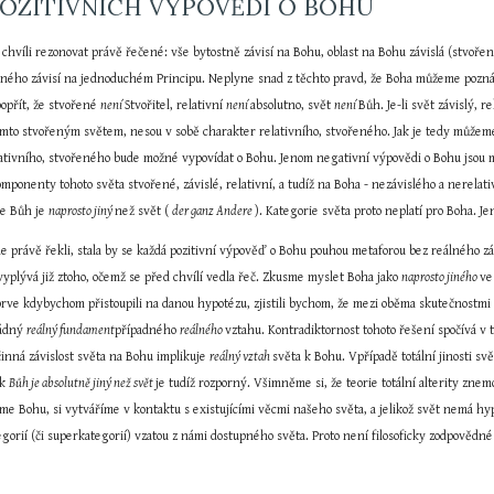
OZITIVNÍCH VÝPOVĚDÍ O BOHU
chvíli rezonovat právě řečené: vše bytostně závisí na Bohu, oblast na Bohu závislá (stvořen
eného závisí na jednoduchém Principu. Neplyne snad z těchto pravd, že Boha můžeme pozn
opřít, že stvořené 
není 
Stvořitel, relativní 
není 
absolutno, svět 
není 
Bůh. Je-li svět závislý, 
ímto stvořeným světem, nesou v sobě charakter relativního, stvořeného. Jak je tedy můžeme 
lativního, stvořeného bude možné vypovídat o Bohu. Jenom negativní výpovědi o Bohu jsou mo
komponenty tohoto světa stvořené, závislé, relativní, a tudíž na Boha - nezávislého a nerelat
že Bůh je 
naprosto jiný 
než svět ( 
der ganz Andere 
). Kategorie světa proto neplatí pro Boha. J
sme právě řekli, stala by se každá pozitivní výpověď o Bohu pouhou metaforou bez reálného zá
vyplývá již ztoho, očemž se před chvílí vedla řeč. Zkusme myslet Boha jako 
naprosto jiného 
ve
prve kdybychom přistoupili na danou hypotézu, zjistili bychom, že mezi oběma skutečnostmi
ádný 
reálný fundament
případného 
reálného 
vztahu. Kontradiktornost tohoto řešení spočívá v
inná závislost světa na Bohu implikuje 
reálný vztah 
světa k Bohu. Vpřípadě totální jinosti svě
k 
Bůh je absolutně jiný než svět 
je tudíž rozporný. Všimněme si, že teorie totální alterity znem
eme Bohu, si vytváříme v kontaktu s existujícími věcmi našeho světa, a jelikož svět nemá h
tegorií (či superkategorií) vzatou z námi dostupného světa. Proto není filosoficky zodpověd