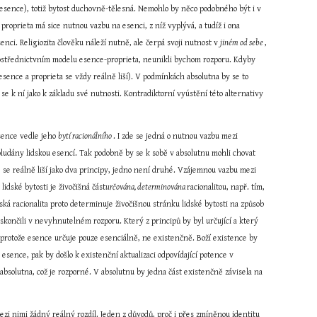
(esence), totiž bytost duchovně-tělesná. Nemohlo by něco podobného být i v 
oprieta má sice nutnou vazbu na esenci, z níž vyplývá, a tudíž i ona 
enci. Religiozita člověku náleží nutně, ale čerpá svoji nutnost v 
jiném od sebe 
, 
rostřednictvním modelu esence-proprieta, neunikli bychom rozporu. Kdyby 
esence a proprieta se vždy reálně liší). V podmínkách absolutna by se to 
 se k ní jako k základu své nutnosti. Kontradiktorní vyústění této alternativy 
esence vedle jeho 
bytí racionálního 
. I zde se jedná o nutnou vazbu mezi 
udány lidskou esencí. Tak podobně by se k sobě v absolutnu mohli chovat 
se reálně liší jako dva principy, jedno není druhé. Vzájemnou vazbu mezi 
lidské bytosti je živočišná část
určována, determinována 
racionalitou, např. tím, 
ká racionalita proto determinuje živočišnou stránku lidské bytosti na způsob 
končili v nevyhnutelném rozporu. Který z principů by byl určující a který 
rotože esence určuje pouze esenciálně, ne existenčně. Boží existence by 
ence, pak by došlo k existenční aktualizaci odpovídající potence v 
absolutna, což je rozporné. V absolutnu by jedna část existenčně závisela na 
zi nimi žádný reálný rozdíl. Jeden z důvodů, proč i přes zmíněnou identitu 