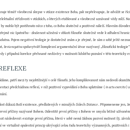
anuje téměř všeobecná skepse v otázce existence Boha, pak nepřekvapuje, že odvážit se říci 
ektuální střízlivosti v otázkách, o kterých etablované a všeobecně uznávané vědy mlčí. Navíc
 by mohlo být postihnuto něco z toho, co Bohu skutečně a pozitivně náleží. Hlavním důvode
ejmě nic špatného - zkušenost učiněná v oblasti filosofie skutečně vede k odhalení hranic 
lutna. Pojem negativní teologie je dostatečně znám a je zřejmé, že sám o sobě ještě nezna
t, že
via negativa 
spoluvytváří komplexní argumentační útvar nazývaný „filosofická teologie“
atedy i případná korekce přehnané nedůvěry v možnosti lidského poznání v této teoreticky e
 REFLEXE
dáme, patří mezi ty nejobtížnější v celé filosofii. Jeho komplikovanost nám nedovolí okamžit
entaci předchůdnou reflexí, v níž pozitivní vypovídání o Bohu uplatníme ( 
in actu exercito 
) 
nání.
lost důkazů Boží existence, předložených v minulých číslech 
Distance 
. Připomeneme jen, že 
první příčiny nazývané Bohem. Oidentitě první příčiny s Bohem ve smyslu běžně užívaném v 
vat následovně: existuje první příčina, která v sobě nemá žádnou pasivní možnost (tj. závislo
 ve virtuálně opulentní princip ukrývající celou řadu teoreticky významných, pozitivních i