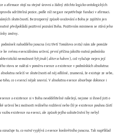
 a afirmace stojí na stejné úrovni a žádný ztěchto logicko-ontologických 
pravdu udržitelná pozice, podle níž negace nepotřebuje fundaci v afirmaci. 
známých skutečností. Bezrozporný způsob uvažování o Bohu je zajištěn jen 
 nutně předpokládá pozitivní poznání Boha. Pozitivním minimem se stává jeho 
dmínky změny.
h podmínek nahodilého jsoucna (viz třetí Tomášova cesta) nám zde pomůže 
nce ke svému esenciálnímu určení, první příčina jakožto nutná podmínka 
akteristická nemožnost 
být jinak 
( 
aliter se habere 
), což vylučuje nejen její 
ého stavu se nalézá v poměru esence a existence v podmínkách absolutna: 
absolutna neleží ve skutečnosti od něj odlišné, znamená, že existuje ze sebe, 
 toho, co s esencí nějak souvisí. V absolutnu esence absorbuje dokonce i 
esence a existence si v Bohu neoddělitelně náležejí, nejsme si ihned jisti o 
ké určení bez možnosti reálného rozlišení nebo (b) je existence pouhou částí 
 vazbu existence na esenci, ale způsob jejího uskutečnění by nebyl 
 označuje to, co 
nutně 
vyplývá z esence konkrétního jsoucna. Tak například 