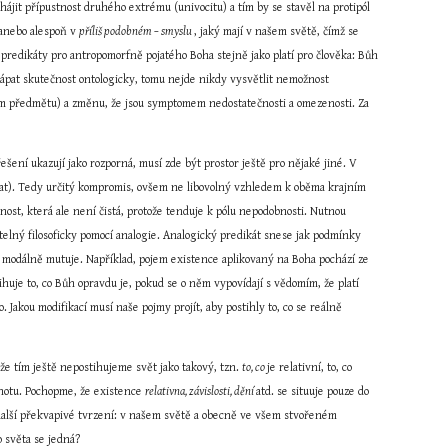
jit přípustnost druhého extrému (univocitu) a tím by se stavěl na protipól 
 anebo alespoň v 
příliš podobném – smyslu 
, jaký mají v našem světě, čímž se 
tyto predikáty pro antropomorfně pojatého Boha stejně jako platí pro člověka: Bůh 
ápat skutečnost ontologicky, tomu nejde nikdy vysvětlit nemožnost 
ém předmětu) a změnu, že jsou symptomem nedostatečnosti a omezenosti. Za 
ní ukazují jako rozporná, musí zde být prostor ještě pro nějaké jiné. V 
ovat). Tedy určitý kompromis, ovšem ne libovolný vzhledem k oběma krajním 
nost, která ale není čistá, protože tenduje k pólu nepodobnosti. Nutnou 
elný filosoficky pomocí analogie. Analogický predikát snese jak podmínky 
ž modálně mutuje. Například, pojem existence aplikovaný na Boha pochází ze 
tihuje to, co Bůh opravdu je, pokud se o něm vypovídají s vědomím, že platí 
. Jakou modifikací musí naše pojmy projít, aby postihly to, co se reálně 
enže tím ještě nepostihujeme svět jako takový, tzn. 
to, co 
je relativní, to, co 
dnotu. Pochopme, že existence 
relativna, závislosti, dění 
atd. se situuje pouze do 
 i další překvapivé tvrzení: v našem světě a obecně ve všem stvořeném 
o světa se jedná?