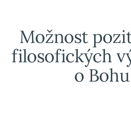
ip to main content
Skip to navigat
Možnost pozit
filosofických v
o Bohu