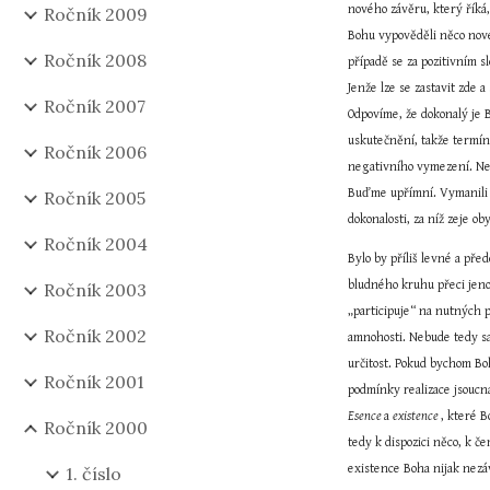
nového závěru, který říká,
Ročník 2009
Bohu vypověděli něco novéh
Ročník 2008
případě se za pozitivním 
Jenže lze se zastavit zde 
Ročník 2007
Odpovíme, že dokonalý je 
uskutečnění, takže termín
Ročník 2006
negativního vymezení. Nep
Buďme upřímní. Vymanili b
Ročník 2005
dokonalosti, za níž zeje 
Ročník 2004
Bylo by příliš levné a př
bludného kruhu přeci jeno
Ročník 2003
„participuje“ na nutných 
Ročník 2002
amnohosti. Nebude tedy sa
určitost. Pokud bychom Boh
Ročník 2001
Esence 
a 
existence 
, které B
Ročník 2000
tedy k dispozici něco, k 
existence Boha nijak nezáv
1. číslo