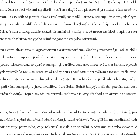
 charakteru termínů označujících Boha zkoumejme další možné řešení. Někdo by totiž mohl há
mu. Sem se řadí všichni myslitelé, kteří neváhají Bohu přisuzovat predikáty 
v tom samém 
-
ismu. Tak například jestliže člověk trpí, touží, má naději, strach, pociťuje lítost atd., platí 
různým náladám a sdílí tak solidárně osud milovaného člověka. Kdo nechápe anebo nechce ch
Bohu. Jenom ontolog dokáže ukázat, že zmíněné kvality v sobě nesou závislost (např. na sv
tivizace absolutna, tedy jeho přímá negace v aktu jeho potvrzení.
i dvěma alternativami agnosticismu a antropomorfismu všechny možnosti? Jelikož se obě řeše
 od světa ani naprosto jiný, ale není ani naprosto stejný (jeho transcendenci nelze elimin
pozice tohoto druhu se opírá o 
analogii 
, tj. ourčitou podobnost mezi světem a Bohem, o podob
ch výpovědí o Bohu se proto stává určitý druh 
podobnosti 
mezi světem a Bohem, reflektovat
solutna, mění se pouze modus jeho uskutečnění. Ponechává si svoji základní identitu, i kdy
 platí však 
analogicky 
(s jinou modalitou) i pro Boha. Stejně tak pojem života, poznání atd. pos
čitém ohledu).
 Ptejme se, zda lze opravdu realizovat takový přechod z relativna na absolutno
4
 tom, že svět lze definovat přes jeho relativní aspekty. Ano, svět je relativní, tj. závislý, j
 závislostí 
, nýbrž 
skutečností
, která 
závisí 
a je tudíž 
relativní 
. Toto zjištění má kardinální ho
osti existuje pouze 
něco 
, co je relativní, závislé a co se mění. A odvažme se z toho vyvodit
co 
, co samo ze sebe 
nezávisí 
a není tedy striktně řečeno stvořené. O jakou rovinu stvořenéh