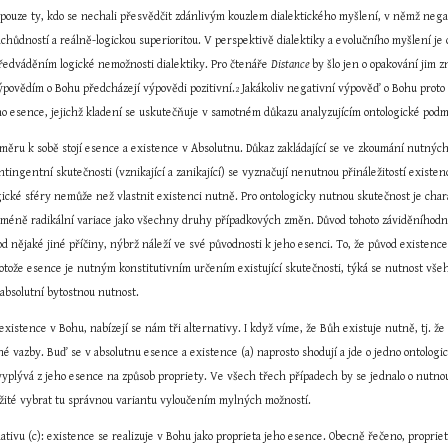
pouze ty, kdo se nechali přesvědčit zdánlivým kouzlem dialektického myšlení, v němž negace
ůdností a reálně-logickou superioritou. V perspektivě dialektiky a evolučního myšlení je o
edváděním logické nemožnosti dialektiky. Pro čtenáře 
Distance 
by šlo jen o opakování jim 
povědím o Bohu předcházejí výpovědi pozitivní.
 Jakákoliv negativní výpověď o Bohu proto
2
ho esence, jejichž kladení se uskutečňuje v samotném důkazu analyzujícím ontologické po
oměru k sobě stojí esence a existence v Absolutnu. Důkaz zakládající se ve zkoumání nutnýc
ingentní skutečnosti (vznikající a zanikající) se vyznačují nenutnou přináležitostí existe
gické sféry nemůže než vlastnit existenci nutně. Pro ontologicky nutnou skutečnost je char
 i méně radikální variace jako všechny druhy případkových změn. Důvod tohoto záviděníhodn
d nějaké jiné příčiny, nýbrž náleží ve své původnosti k jeho esenci. To, že původ existence 
otože esence je nutným konstitutivním určením existující skutečnosti, týká se nutnost všeho
e absolutní bytostnou nutnost.
xistence v Bohu, nabízejí se nám tři alternativy. I když víme, že Bůh existuje nutně, tj. že 
né vazby. Buď se v absolutnu esence a existence (a) naprosto shodují a jde o jedno ontologic
vyplývá z jeho esence na způsob propriety. Ve všech třech případech by se jednalo o nutnou
ežité vybrat tu správnou variantu vyloučením mylných možností.
ivu (c): existence se realizuje v Bohu jako proprieta jeho esence. Obecně řečeno, proprieta