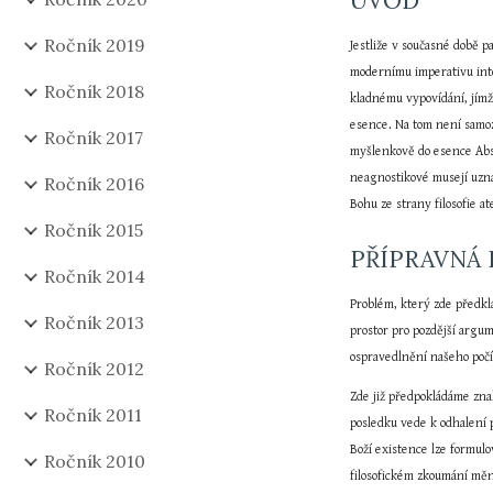
ÚVOD
Ročník 2019
Jestliže v současné době p
modernímu imperativu intel
Ročník 2018
kladnému vypovídání, jímž
esence. Na tom není samozř
Ročník 2017
myšlenkově do esence Abso
neagnostikové musejí uzna
Ročník 2016
Bohu ze strany filosofie 
Ročník 2015
PŘÍPRAVNÁ
Ročník 2014
Problém, který zde předklá
Ročník 2013
prostor pro pozdější argum
ospravedlnění našeho počí
Ročník 2012
Zde již předpokládáme zna
Ročník 2011
posledku vede k odhalení 
Boží existence lze formulo
Ročník 2010
filosofickém zkoumání mění