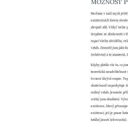
MOŽNOST P
Nechme v naší mysli ještě 
existenčních forem stvoř
alespoň zdá. Vždyť nelze p
čerpáme ze zkušenosti s t
negací 
všeho závislého, re
vztah, činnost) jsou jako 
(relativno) a to znamená, 
Kdyby platilo vše to, co j
teoretická neudržitelnost 
tvrzení skrývá rozpor. Te
skutečností neposkytuje ž
reálný vztah. Jenomže příč
světa) jsou absolutní. Výro
existence, který přisuzuj
existenci, jež je pouze ka
totální jinosti (ekvivocita).