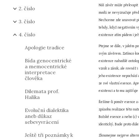
Náš závěr může překvapit 
2. číslo
modů se nevyznačuje předch
Nechceme zde unavovat př
3. číslo
tehdy, když negativním vý
4. číslo
existence atím pádem i je
Ptejme se dále, v jakém p
Apologie tradice
svým závěrem. Zatímco kont
Bída genocentrické
existence nahodilé ontolo
a memocentrické
vznik a zánik, ale rovněž
interpretace
jeho existence nepochází o
člověka
ze své vlastní esence. Apr
Dilemata prof.
existenci a to mu zajišťuj
Halíka
Řešíme-li poměr esence a e
Evoluční dialektika
způsobu realizace této nut
aneb důkaz
Božské esence a nebo (c) 
sebevyvrácení
identický. Bude proto důl
Ještě tři poznámky k
Zkoumejme nejprve alternat