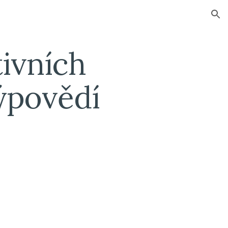
ion
ivních 
ýpovědí 