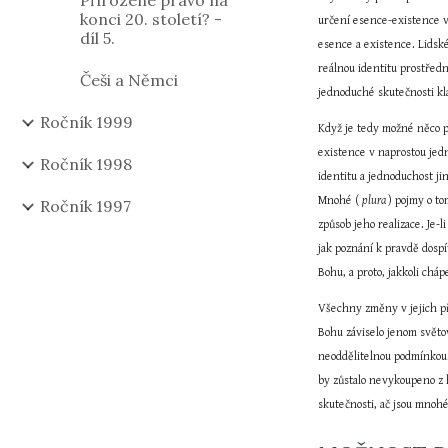
Přirozené právo na
konci 20. století? -
určení esence-existence v
díl 5.
esence a existence. Lidsk
reálnou identitu prostřed
Češi a Němci
jednoduché skutečnosti kl
Ročník 1999
Když je tedy možné něco p
existence v naprostou jed
Ročník 1998
identitu a jednoduchost j
Mnohé ( 
plura 
) pojmy o to
Ročník 1997
způsob jeho realizace. Je-
jak poznání k pravdě dosp
Bohu, a proto, jakkoli ch
Všechny změny v jejich př
Bohu záviselo jenom světové
neoddělitelnou podmínkou. 
by zůstalo nevykoupeno z k
skutečnosti, ač jsou mnohé