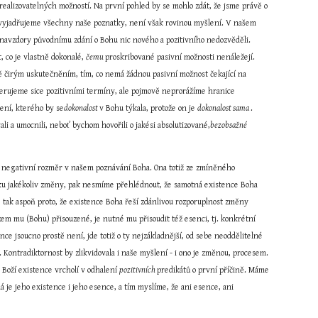
ealizovatelných možností. Na první pohled by se mohlo zdát, že jsme právě o 
ž vyjadřujeme všechny naše poznatky, není však rovinou myšlení. V našem 
navzdory původnímu zdání o Bohu nic nového a pozitivního nedozvěděli. 
, co je vlastně dokonalé, 
čemu 
proskribované pasivní možnosti nenáležejí. 
ě čirým uskutečněním, tím, co nemá žádnou pasivní možnost čekající na 
erujeme sice pozitivními termíny, ale pojmově neprorážíme hranice 
ení, kterého by se
dokonalost 
v Bohu týkala, protože on je 
dokonalost sama 
. 
 a umocnili, neboť bychom hovořili o jakési absolutizované,
bezobsažné 
mi negativní rozměr v našem poznávání Boha. Ona totiž ze zmíněného 
ku jakékoliv změny, pak nesmíme přehlédnout, že samotná existence Boha 
 tak aspoň proto, že existence Boha řeší zdánlivou rozporuplnost změny 
zem mu (Bohu) přisouzené, je nutné mu přisoudit též esenci, tj. konkrétní 
e jsoucno prostě není, jde totiž o ty nejzákladnější, od sebe neoddělitelné 
podmínky realizace jsoucna. A bez existence Absolutna by se měnící a plurální jsoucno utopilo v kontradikci, nebylo by. Kontradiktornost by zlikvidovala i naše myšlení - i ono je změnou, procesem. 
Boží existence vrcholí v odhalení 
pozitivních 
predikátů o první příčině. Máme 
je jeho existence i jeho esence, a tím myslíme, že ani esence, ani 