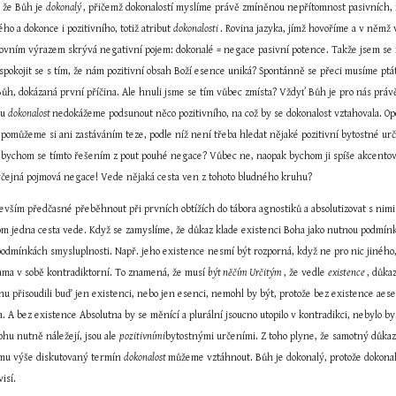
 že Bůh je 
dokonalý 
, přičemž dokonalostí myslíme právě zmíněnou nepřítomnost pasivních, r
o a dokonce i pozitivního, totiž atribut 
dokonalosti 
. Rovina jazyka, jímž hovoříme a v něm
slovním výrazem skrývá negativní pojem: dokonalé = negace pasivní potence. Takže jsem se 
a spokojit se s tím, že nám pozitivní obsah Boží esence uniká? Spontánně se přeci musíme ptát
Bůh, dokázaná první příčina. Ale hnuli jsme se tím vůbec zmísta? Vždyť Bůh je pro nás práv
u 
dokonalost 
nedokážeme podsunout něco pozitivního, na což by se dokonalost vztahovala. Op
omůžeme si ani zastáváním teze, podle níž není třeba hledat nějaké pozitivní bytostné urč
ychom se tímto řešením z pout pouhé negace? Vůbec ne, naopak bychom ji spíše akcentovali
obyčejná pojmová negace! Vede nějaká cesta ven z tohoto bludného kruhu?
edevším předčasné přeběhnout při prvních obtížích do tábora agnostiků a absolutizovat s ni
m jedna cesta vede. Když se zamyslíme, že důkaz klade existenci Boha jako nutnou podmín
podmínkách smysluplnosti. Např. jeho existence nesmí být rozporná, když ne pro nic jiného,
ma v sobě kontradiktorní. To znamená, že musí 
být něčím Určitým 
, že vedle 
existence 
, důka
u přisoudili buď jen existenci, nebo jen esenci, nemohl by být, protože bez existence aesenc
ohu nutně náležejí, jsou ale 
pozitivními
bytostnými určeními. Z toho plyne, že samotný důkaz 
čemu výše diskutovaný termín 
dokonalost 
můžeme vztáhnout. Bůh je dokonalý, protože dokonalá 
isí.