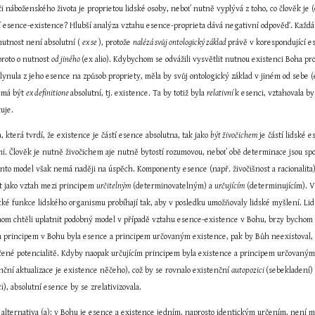
 náboženského života je proprietou lidské osoby, neboť nutně vyplývá z toho, co člověk je 
 esence-existence? Hlubší analýza vztahu esence-proprieta dává negativní odpověď. Každá pr
nutnost není absolutní ( 
ex se 
), protože 
nalézá svůj ontologický základ 
právě v korespondující es
 proto o nutnost 
od jiného 
(ex alio). Kdybychom se odvážili vysvětlit nutnou existenci Boha p
plynula z jeho esence na způsob propriety, měla by svůj ontologický základ v jiném od sebe (
 má být 
ex definitione 
absolutní, tj. existence. Ta by totiž byla 
relativní 
k esenci, vztahovala by
kuje.
a, která tvrdí, že existence je částí esence absolutna, tak jako 
být živočichem 
je částí lidské 
. Člověk je nutně živočichem aje nutně bytostí rozumovou, neboť obě determinace jsou spol
nto model však nemá naději na úspěch. Komponenty esence (např. živočišnost a racionalita) 
it jako vztah mezi principem 
určitelným 
(determinovatelným) a 
určujícím 
(determinujícím). V 
cké funkce lidského organismu probíhají tak, aby v posledku umožňovaly lidské myšlení. Lids
chom chtěli uplatnit podobný model v případě vztahu esence-existence v Bohu, brzy bychom s
m principem v Bohu byla esence a principem určovaným existence, pak by Bůh neexistoval, p
ené potencialitě. Kdyby naopak určujícím principem byla existence a principem určovaným es
ční aktualizace je existence něčeho), což by se rovnalo existenční 
autopozici 
(sebekladení) 
), absolutní esence by se zrelativizovala.
alternativa (a): v Bohu je esence a existence jedním, naprosto identickým určením, není me