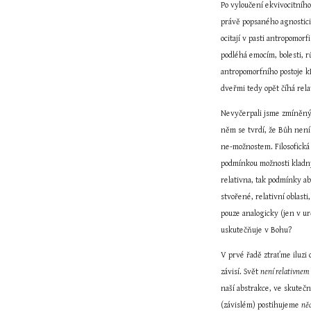
Po vyloučení ekvivocitního
právě popsaného agnosticis
ocitají v pasti antropomorf
podléhá emocím, bolesti, 
antropomorfního postoje k
dveřmi tedy opět číhá rela
Nevyčerpali jsme zmíněným
něm se tvrdí, že Bůh není
ne-možnostem. Filosofická 
podmínkou možnosti kladný
relativna, tak podmínky ab
stvořené, relativní oblasti,
pouze analogicky (jen v ur
uskutečňuje v Bohu?
V prvé řadě ztraťme iluzi o
závisí. Svět 
není relativnem a
naší abstrakce, ve skutečn
(závislém) postihujeme 
ně