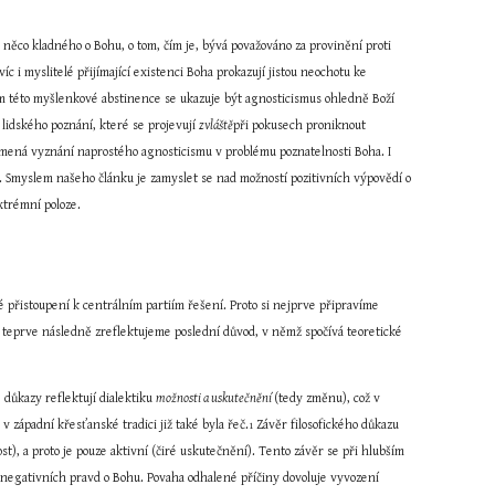
něco kladného o Bohu, o tom, čím je, bývá považováno za provinění proti 
 i myslitelé přijímající existenci Boha prokazují jistou neochotu ke 
m této myšlenkové abstinence se ukazuje být agnosticismus ohledně Boží 
lidského poznání, které se projevují 
zvláště
při pokusech proniknout 
mená vyznání naprostého agnosticismu v problému poznatelnosti Boha. I 
. Smyslem našeho článku je zamyslet se nad možností pozitivních výpovědí o 
xtrémní poloze.
é přistoupení k centrálním partiím řešení. Proto si nejprve připravíme 
a teprve následně zreflektujeme poslední důvod, v němž spočívá teoretické 
důkazy reflektují dialektiku 
možnosti a uskutečnění 
(tedy změnu), což v 
západní křesťanské tradici již také byla řeč.
 Závěr filosofického důkazu 
1
st), a proto je pouze aktivní (čiré uskutečnění). Tento závěr se při hlubším 
 negativních pravd o Bohu. Povaha odhalené příčiny dovoluje vyvození 