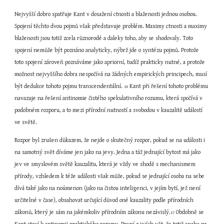
Nejvyšší dobro spatřuje Kant v dosažení ctnosti a blaženosti jednou osobou. 
Spojení těchto dvou pojmů však představuje problém. Maximy ctnosti a maximy 
blaženosti jsou totiž zcela různorodé a daleky toho, aby se shodovaly. Toto 
spojení nemůže být poznáno analyticky, nýbrž jde o syntézu pojmů. Protože 
toto spojení zároveň poznáváme jako apriorní, tudíž prakticky nutné, a protože 
možnost nejvyššího dobra nespočívá na žádných empirických principech, musí 
být dedukce tohoto pojmu transcendentální. 
 Kant při řešení tohoto problému 
16
navazuje na řešení antinomie čistého spekulativního rozumu, která spočívá v 
podobném rozporu, a to mezi přírodní nutností a svobodou v kauzalitě událostí 
ve světě.
Rozpor byl zrušen důkazem, že nejde o skutečný rozpor, pokud se na události i 
na samotný svět díváme jen jako na jevy. Jedna a táž jednající bytost má jako 
jev ve smyslovém světě kauzalitu, která je vždy ve shodě s mechanismem 
přírody, vzhledem k téže události však může, pokud se jednající osoba na sebe 
dívá také jako na noúmenon (jako na čistou inteligenci, v jejím bytí, jež není 
určitelné v čase), obsahovat určující důvod oné kauzality podle přírodních 
zákonů, který je sám na jakémkoliv přírodním zákonu nezávislý.
 Obdobně se 
17