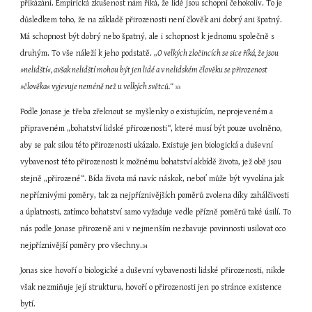
přikázání. Empirická zkušenost nám říká, že lidé jsou schopni čehokoliv. To je 
důsledkem toho, že na základě přirozenosti není člověk ani dobrý ani špatný. 
Má schopnost být dobrý nebo špatný, ale i schopnost k jednomu společně s 
druhým. To vše náleží k jeho podstatě. 
„O velkých zločincích se sice říká, že jsou 
»nelidští«, avšak nelidští mohou být jen lidé a v nelidském člověku se přirozenost 
»člověka« vyjevuje neméně než u velkých světců.“ 
33
Podle Jonase je třeba zřeknout se myšlenky o existujícím, neprojeveném a 
připraveném „bohatství lidské přirozenosti“, které musí být pouze uvolněno, 
aby se pak silou této přirozenosti ukázalo. Existuje jen biologická a duševní 
vybavenost této přirozenosti k možnému bohatství akbídě života, jež obě jsou 
stejně „přirozené“. Bída života má navíc náskok, neboť může být vyvolána jak 
nepříznivými poměry, tak za nejpříznivějších poměrů zvolena díky zahálčivosti 
a úplatnosti, zatímco bohatství samo vyžaduje vedle přízně poměrů také úsilí. To 
nás podle Jonase přirozeně ani v nejmenším nezbavuje povinnosti usilovat oco 
nejpříznivější poměry pro všechny.
34
Jonas sice hovoří o biologické a duševní vybavenosti lidské přirozenosti, nikde 
však nezmiňuje její strukturu, hovoří o přirozenosti jen po stránce existence 
bytí.