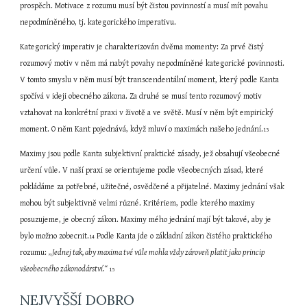
prospěch. Motivace z rozumu musí být čistou povinností a musí mít povahu 
nepodmíněného, tj. kategorického imperativu.
Kategorický imperativ je charakterizován dvěma momenty: Za prvé čistý 
rozumový motiv v něm má nabýt povahy nepodmíněné kategorické povinnosti. 
V tomto smyslu v něm musí být transcendentální moment, který podle Kanta 
spočívá v ideji obecného zákona. Za druhé se musí tento rozumový motiv 
vztahovat na konkrétní praxi v životě a ve světě. Musí v něm být empirický 
moment. O něm Kant pojednává, když mluví o maximách našeho jednání.
13
Maximy jsou podle Kanta subjektivní praktické zásady, jež obsahují všeobecné 
určení vůle. V naší praxi se orientujeme podle všeobecných zásad, které 
pokládáme za potřebné, užitečné, osvědčené a přijatelné. Maximy jednání však 
mohou být subjektivně velmi různé. Kritériem, podle kterého maximy 
posuzujeme, je obecný zákon. Maximy mého jednání mají být takové, aby je 
bylo možno zobecnit.
 Podle Kanta jde o základní zákon čistého praktického 
14
rozumu: 
„Jednej tak, aby maxima tvé vůle mohla vždy zároveň platit jako princip 
všeobecného zákonodárství.“ 
15
NEJVYŠŠÍ DOBRO