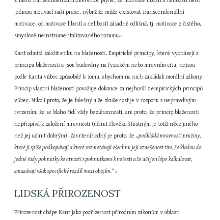
Z faktu transcendentální diference plyne, že motivace libostí a nelibostí není 
jedinou motivací naší praxe, nýbrž že může existovat transcendentální 
motivace, od motivace libostí a nelibostí zásadně odlišná, tj. motivace z čistého, 
smyslově neinstrumentalizovaného rozumu.
3
Kant odmítá založit etiku na blaženosti. Empirické principy, které vycházejí z 
principu blaženosti a jsou budovány na fyzickém nebo mravním citu, nejsou 
podle Kanta vůbec způsobilé k tomu, abychom na nich zakládali morální zákony. 
Princip vlastní blaženosti považuje dokonce za nejhorší z empirických principů 
vůbec. Nikoli proto, že je falešný a že zkušenost je v rozporu s nepravdivým 
tvrzením, že se blaho řídí vždy bezúhonností, ani proto, že princip blaženosti 
nepřispívá k založení mravnosti (učinit člověka šťastným je totiž něco jiného 
než jej učinit dobrým). Zavrženíhodný je proto, že 
„podkládá mravnosti pružiny, 
které ji spíše podkopávají a které rozmetávají všechnu její vznešenost tím, že kladou do 
jedné řady pohnutky ke ctnosti s pohnutkami k neřesti a že učí jen lépe kalkulovat, 
smazávají však specifický rozdíl mezi obojím.“ 
4
LIDSKÁ PŘIROZENOST
Přirozenost chápe Kant jako podřízenost přírodním zákonům v oblasti 