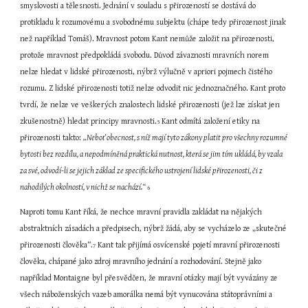
smyslovosti a tělesnosti. Jednání v souladu s přirozeností se dostává do 
protikladu k rozumovému a svobodnému subjektu (chápe tedy přirozenost jinak 
než například Tomáš). Mravnost potom Kant nemůže založit na přirozenosti, 
protože mravnost předpokládá svobodu. Důvod závaznosti mravních norem 
nelze hledat v lidské přirozenosti, nýbrž výlučně v apriori pojmech čistého 
rozumu. Z lidské přirozenosti totiž nelze odvodit nic jednoznačného. Kant proto 
tvrdí, že nelze ve veškerých znalostech lidské přirozenosti (jež lze získat jen 
zkušenostně) hledat principy mravnosti.
 Kant odmítá založení etiky na 
5
přirozenosti takto: 
„Neboť obecnost, s níž mají tyto zákony platit pro všechny rozumné 
bytosti bez rozdílu, a nepodmíněná praktická nutnost, která se jim tím ukládá, by vzala 
za své, odvodí-li se jejich základ ze specifického ustrojení lidské přirozenosti, či z 
nahodilých okolností, v nichž se nachází.“ 
6
Naproti tomu Kant říká, že nechce mravní pravidla zakládat na nějakých 
abstraktních zásadách a předpisech, nýbrž žádá, aby se vycházelo ze „skutečné 
přirozenosti člověka“.
 Kant tak přijímá osvícenské pojetí mravní přirozenosti 
7
člověka, chápané jako zdroj mravního jednání a rozhodování. Stejně jako 
například Montaigne byl přesvědčen, že mravní otázky mají být vyvázány ze 
všech náboženských vazeb amorálka nemá být vynucována státoprávními a 