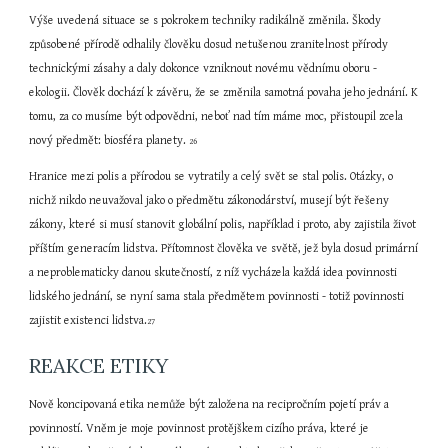
Výše uvedená situace se s pokrokem techniky radikálně změnila. Škody 
způsobené přírodě odhalily člověku dosud netušenou zranitelnost přírody 
technickými zásahy a daly dokonce vzniknout novému vědnímu oboru - 
ekologii. Člověk dochází k závěru, že se změnila samotná povaha jeho jednání. K 
tomu, za co musíme být odpovědni, neboť nad tím máme moc, přistoupil zcela 
nový předmět: biosféra planety. 
26
Hranice mezi polis a přírodou se vytratily a celý svět se stal polis. Otázky, o 
nichž nikdo neuvažoval jako o předmětu zákonodárství, musejí být řešeny 
zákony, které si musí stanovit globální polis, například i proto, aby zajistila život 
příštím generacím lidstva. Přítomnost člověka ve světě, jež byla dosud primární 
a neproblematicky danou skutečností, z níž vycházela každá idea povinnosti 
lidského jednání, se nyní sama stala předmětem povinnosti - totiž povinnosti 
zajistit existenci lidstva.
27
REAKCE ETIKY
Nově koncipovaná etika nemůže být založena na recipročním pojetí práv a 
povinností. Vněm je moje povinnost protějškem cizího práva, které je 