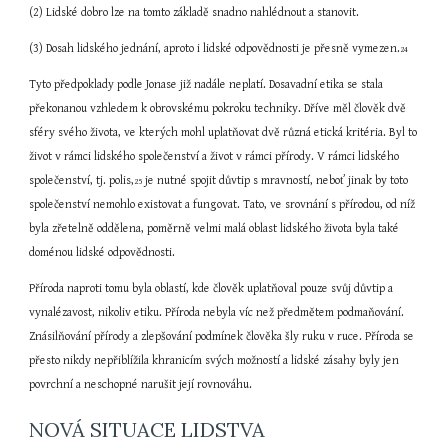
(2) Lidské dobro lze na tomto základě snadno nahlédnout a stanovit.
(3) Dosah lidského jednání, aproto i lidské odpovědnosti je přesně vymezen.
24
Tyto předpoklady podle Jonase již nadále neplatí. Dosavadní etika se stala 
překonanou vzhledem k obrovskému pokroku techniky. Dříve měl člověk dvě 
sféry svého života, ve kterých mohl uplatňovat dvě různá etická kritéria. Byl to 
život v rámci lidského společenství a život v rámci přírody. V rámci lidského 
společenství, tj. polis,
 je nutné spojit důvtip s mravností, neboť jinak by toto 
25
společenství nemohlo existovat a fungovat. Tato, ve srovnání s přírodou, od níž 
byla zřetelně oddělena, poměrně velmi malá oblast lidského života byla také 
doménou lidské odpovědnosti.
Příroda naproti tomu byla oblastí, kde člověk uplatňoval pouze svůj důvtip a 
vynalézavost, nikoliv etiku. Příroda nebyla víc než předmětem podmaňování. 
Znásilňování přírody a zlepšování podmínek člověka šly ruku v ruce. Příroda se 
přesto nikdy nepřiblížila khranicím svých možností a lidské zásahy byly jen 
povrchní a neschopné narušit její rovnováhu.
NOVÁ SITUACE LIDSTVA