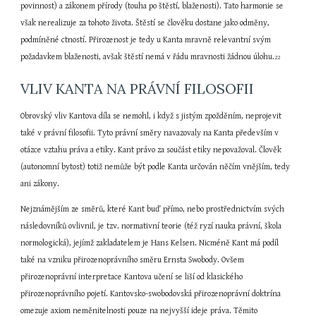
povinnost) a zákonem přírody (touha po štěstí, blaženosti). Tato harmonie se 
však nerealizuje za tohoto života. Štěstí se člověku dostane jako odměny, 
podmíněné ctností. Přirozenost je tedy u Kanta mravně relevantní svým 
požadavkem blaženosti, avšak štěstí nemá v řádu mravnosti žádnou úlohu.
22
VLIV KANTA NA PRÁVNÍ FILOSOFII
Obrovský vliv Kantova díla se nemohl, i když s jistým zpožděním, neprojevit 
také v právní filosofii. Tyto právní směry navazovaly na Kanta především v 
otázce vztahu práva a etiky. Kant právo za součást etiky nepovažoval. Člověk 
(autonomní bytost) totiž nemůže být podle Kanta určován něčím vnějším, tedy 
ani zákony.
Nejznámějším ze směrů, které Kant buď přímo, nebo prostřednictvím svých 
následovníků ovlivnil, je tzv. normativní teorie (též ryzí nauka právní, škola 
normologická), jejímž zakladatelem je Hans Kelsen. Nicméně Kant má podíl 
také na vzniku přirozenoprávního směru Ernsta Swobody. Ovšem 
přirozenoprávní interpretace Kantova učení se liší od klasického 
přirozenoprávního pojetí. Kantovsko-swobodovská přirozenoprávní doktrína 
omezuje axiom neměnitelnosti pouze na nejvyšší ideje práva. Těmito 