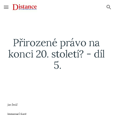
Skip to main content
Skip to navigation
Přirozené právo na 
konci 20. století? - díl 
5.
Jan Šmíd
Immanuel Kant