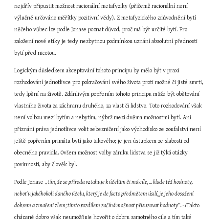
nejdřív připustit možnost racionální metafyziky (přičemž racionální není 
výlučně určováno měřítky pozitivní vědy). Z metafyzického zdůvodnění bytí 
něčeho vůbec lze podle Jonase poznat důvod, proč má být určité bytí. Pro 
založení nové etiky je tedy nezbytnou podmínkou uznání absolutní přednosti 
bytí před nicotou.
Logickým důsledkem akceptování tohoto principu by mělo být v praxi 
rozhodování jednotlivce pro pokračování svého života proti možné či jisté smrti, 
tedy lpění na životě. Zdánlivým popřením tohoto principu může být obětování 
vlastního života za záchranu druhého, za vlast či lidstvo. Toto rozhodování však 
není volbou mezi bytím a nebytím, nýbrž mezi dvěma možnostmi bytí. Ani 
přiznání práva jednotlivce volit sebezničení jako východisko ze zoufalství není 
ještě popřením primátu bytí jako takového; je jen ústupkem ze slabosti od 
obecného pravidla. Ovšem možnost volby zániku lidstva se již týká otázky 
povinnosti, aby člověk byl.
Podle Jonase 
„tím, že se příroda vztahuje k účelům či má cíle, ... klade též hodnoty, 
neboť u jakéhokoli daného účelu, který je de facto předmětem úsilí, je jeho dosažení 
dobrem a zmaření zlem; tímto rozdílem začíná možnost přisuzovat hodnoty“. 
Takto 
31
chápané dobro však neumožňuje hovořit o dobru samotného cíle a tím také 