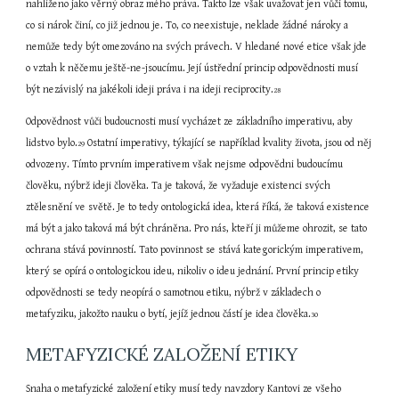
nahlíženo jako věrný obraz mého práva. Takto lze však uvažovat jen vůči tomu, 
co si nárok činí, co již jednou je. To, co neexistuje, neklade žádné nároky a 
nemůže tedy být omezováno na svých právech. V hledané nové etice však jde 
o vztah k něčemu ještě-ne-jsoucímu. Její ústřední princip odpovědnosti musí 
být nezávislý na jakékoli ideji práva i na ideji reciprocity.
28
Odpovědnost vůči budoucnosti musí vycházet ze základního imperativu, aby 
lidstvo bylo.
 Ostatní imperativy, týkající se například kvality života, jsou od něj 
29
odvozeny. Tímto prvním imperativem však nejsme odpovědni budoucímu 
člověku, nýbrž ideji člověka. Ta je taková, že vyžaduje existenci svých 
ztělesnění ve světě. Je to tedy ontologická idea, která říká, že taková existence 
má být a jako taková má být chráněna. Pro nás, kteří ji můžeme ohrozit, se tato 
ochrana stává povinností. Tato povinnost se stává kategorickým imperativem, 
který se opírá o ontologickou ideu, nikoliv o ideu jednání. První princip etiky 
odpovědnosti se tedy neopírá o samotnou etiku, nýbrž v základech o 
metafyziku, jakožto nauku o bytí, jejíž jednou částí je idea člověka.
30
METAFYZICKÉ ZALOŽENÍ ETIKY
Snaha o metafyzické založení etiky musí tedy navzdory Kantovi ze všeho 