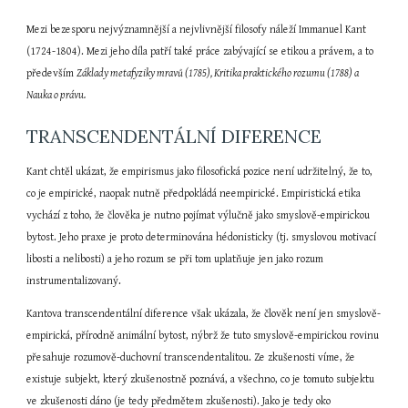
Mezi bezesporu nejvýznamnější a nejvlivnější filosofy náleží Immanuel Kant 
(1724-1804). Mezi jeho díla patří také práce zabývající se etikou a právem, a to 
především 
Základy metafyziky mravů (1785), Kritika praktického rozumu (1788) a 
Nauka o právu.
TRANSCENDENTÁLNÍ DIFERENCE
Kant chtěl ukázat, že empirismus jako filosofická pozice není udržitelný, že to, 
co je empirické, naopak nutně předpokládá neempirické. Empiristická etika 
vychází z toho, že člověka je nutno pojímat výlučně jako smyslově-empirickou 
bytost. Jeho praxe je proto determinována hédonisticky (tj. smyslovou motivací 
libosti a nelibosti) a jeho rozum se při tom uplatňuje jen jako rozum 
instrumentalizovaný.
Kantova transcendentální diference však ukázala, že člověk není jen smyslově- 
empirická, přírodně animální bytost, nýbrž že tuto smyslově-empirickou rovinu 
přesahuje rozumově-duchovní transcendentalitou. Ze zkušenosti víme, že 
existuje subjekt, který zkušenostně poznává, a všechno, co je tomuto subjektu 
ve zkušenosti dáno (je tedy předmětem zkušenosti). Jako je tedy oko 