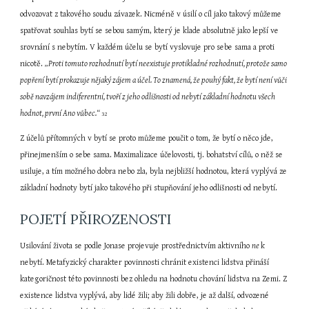
odvozovat z takového soudu závazek. Nicméně v úsilí o cíl jako takový můžeme 
spatřovat souhlas bytí se sebou samým, který je klade absolutně jako lepší ve 
srovnání s nebytím. V každém účelu se bytí vyslovuje pro sebe sama a proti 
nicotě. 
„Proti tomuto rozhodnutí bytí neexistuje protikladné rozhodnutí, protože samo 
popření bytí prokazuje nějaký zájem a účel. To znamená, že pouhý fakt, že bytí není vůči 
sobě navzájem indiferentní, tvoří z jeho odlišnosti od nebytí základní hodnotu všech 
hodnot, první Ano vůbec.“ 
32
Z účelů přítomných v bytí se proto můžeme poučit o tom, že bytí o něco jde, 
přinejmenším o sebe sama. Maximalizace účelovosti, tj. bohatství cílů, o něž se 
usiluje, a tím možného dobra nebo zla, byla nejbližší hodnotou, která vyplývá ze 
základní hodnoty bytí jako takového při stupňování jeho odlišnosti od nebytí.
POJETÍ PŘIROZENOSTI
Usilování života se podle Jonase projevuje prostřednictvím aktivního 
ne 
k 
nebytí. Metafyzický charakter povinnosti chránit existenci lidstva přináší 
kategoričnost této povinnosti bez ohledu na hodnotu chování lidstva na Zemi. Z 
existence lidstva vyplývá, aby lidé žili; aby žili dobře, je až další, odvozené 