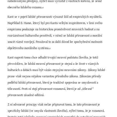
náboženskými předpisy, nýbrž musí vyrůstat z vlastních kořenů, ze sémě 
obecného lidského rozumu.
8
Kant se v pojetí lidské přirozenosti výrazně lišil od empirických myslitelů. 
Například D. Hume, který byl pro Kanta velkým inspirátorem, v linii svého 
empirismu poukazuje na historickou proměnlivost mravních hodnot a na 
rozrůzněnost kulturního prostředí, v němž se lidská přirozenost a morální 
soucit různě rozvíjejí. Považoval to za další důvod ke zpochybnění možnosti 
objektivního morálního systému.
9
Kant naproti tomu chce odhalit trvající mravní podstatu člověka. Je totiž 
přesvědčen, že lidská mravní přirozenost je stejná a že život v různých 
kulturách a dobách musí být vázán stejnými mravními zákony. Zákony lidské 
praxe však nejsou nějakou variantou přírodního zákona. Zákonům přírody 
podléhá lidská přirozenost, která je tradičně spojována se smyslovostí a 
tělesností. Proti ní stojí přirozenost rozumová, která je od „tělesné“ 
přirozenosti zásadně odlišná.
Z ní odvozené principy však nelze připisovat tomu, že tato přirozenost je 
specificky lidská (ve smyslu vlastnosti člověka), nýbrž tomu, že je rozumová. 