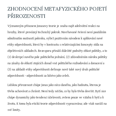
ZHODNOCENÍ METAFYZICKÉHO POJETÍ 
PŘIROZENOSTI
Významným přínosem Jonasovy teorie je snaha najít adekvátní reakci na 
hrozby, které provázejí technický pokrok. Navrhované řešení není paušálním 
odmítnutím možností pokroku, nýbrž pozitivním návodem k aplikování nové 
etiky odpovědnosti, která by v kontrastu s relativizujícími koncepty stála na 
objektivních základech. Bezesporu přináší důležité podněty oblast politiky, a to 
(1) deskripcí nového pole politického jednání, (2) zdůvodněním nároku politiky 
na zásahy do oblastí stojících dosud vně politického rozhodování a donucení a 
(3) na základě etiky odpovědnosti definuje nově také nový druh politické 
odpovědnosti - odpovědnosti za lidstvo jako celek.
Lidskou přirozenost chápe Jonas jako něco daného, jako hodnotu, kterou je 
třeba uchovávat a chránit. Není tedy něčím, co by bylo třeba dovršit. Bytí sice 
chápe dynamicky jako tendenci účelovosti, ovšem pouze ve vztahu k bytí a k 
životu. K tomu byla etická teorie odpovědnosti vypracována; zde však naráží na 
své limity.