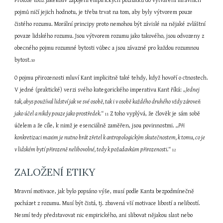
Protože totiž jakékoliv zapojení empirických poznatků do vytváření mravních 
pojmů ničí jejich hodnotu, je třeba trvat na tom, aby byly výtvorem pouze 
čistého rozumu. Morální principy proto nemohou být závislé na nějaké zvláštní 
povaze lidského rozumu. Jsou výtvorem rozumu jako takového, jsou odvozeny z 
obecného pojmu rozumné bytosti vůbec a jsou závazné pro každou rozumnou 
bytost.
10
O pojmu přirozenosti mluví Kant implicitně také tehdy, když hovoří o ctnostech. 
V jedné (praktické) verzi svého kategorického imperativu Kant říká: 
„Jednej 
tak, abys používal lidství jak ve své osobě, tak i v osobě každého druhého vždy zároveň 
jako účel a nikdy pouze jako prostředek.“ 
 Z toho vyplývá, že člověk je sám sobě 
11
účelem a že cíle, k nimž je esenciálně zaměřen, jsou povinnostmi. 
„Při 
konkretizaci maxim je nutno brát zřetel k antropologickým skutečnostem, k tomu, co je 
v lidském bytí přirozeně nelibovolné, tedy k požadavkům přirozenosti.“ 
12
ZALOŽENÍ ETIKY
Mravní motivace, jak bylo popsáno výše, musí podle Kanta bezpodmínečně 
pocházet z rozumu. Musí být čistá, tj. zbavená vší motivace libostí a nelibostí. 
Nesmí tedy představovat nic empirického, ani slibovat nějakou slast nebo 