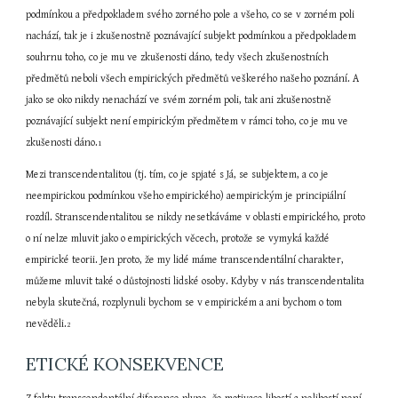
podmínkou a předpokladem svého zorného pole a všeho, co se v zorném poli 
nachází, tak je i zkušenostně poznávající subjekt podmínkou a předpokladem 
souhrnu toho, co je mu ve zkušenosti dáno, tedy všech zkušenostních 
předmětů neboli všech empirických předmětů veškerého našeho poznání. A 
jako se oko nikdy nenachází ve svém zorném poli, tak ani zkušenostně 
poznávající subjekt není empirickým předmětem v rámci toho, co je mu ve 
zkušenosti dáno.
1
Mezi transcendentalitou (tj. tím, co je spjaté s Já, se subjektem, a co je 
neempirickou podmínkou všeho empirického) aempirickým je principiální 
rozdíl. Stranscendentalitou se nikdy nesetkáváme v oblasti empirického, proto 
o ní nelze mluvit jako o empirických věcech, protože se vymyká každé 
empirické teorii. Jen proto, že my lidé máme transcendentální charakter, 
můžeme mluvit také o důstojnosti lidské osoby. Kdyby v nás transcendentalita 
nebyla skutečná, rozplynuli bychom se v empirickém a ani bychom o tom 
nevěděli.
2
ETICKÉ KONSEKVENCE