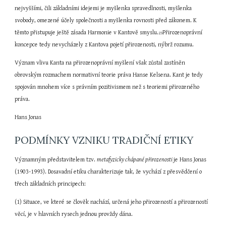
nejvyššími, čili základními idejemi je myšlenka spravedlnosti, myšlenka 
svobody, omezené účely společnosti a myšlenka rovnosti před zákonem. K 
těmto přistupuje ještě zásada Harmonie v Kantově smyslu.
Přirozenoprávní 
23
koncepce tedy nevycházely z Kantova pojetí přirozenosti, nýbrž rozumu.
Význam vlivu Kanta na přirozenoprávní myšlení však zůstal zastíněn 
obrovským rozmachem normativní teorie práva Hanse Kelsena. Kant je tedy 
spojován mnohem více s právním pozitivismem než s teoriemi přirozeného 
práva.
Hans Jonas
PODMÍNKY VZNIKU TRADIČNÍ ETIKY
Významným představitelem tzv. 
metafyzicky chápané přirozenosti 
je Hans Jonas 
(1903-1993). Dosavadní etiku charakterizuje tak, že vychází z přesvědčení o 
třech základních principech:
(1) Situace, ve které se člověk nachází, určená jeho přirozeností a přirozeností 
věcí, je v hlavních rysech jednou provždy dána.