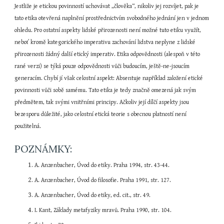
Jestliže je etickou povinností uchovávat „člověka“, nikoliv jej rozvíjet, pak je 
tato etika otevřená naplnění prostřednictvím svobodného jednání jen v jednom 
ohledu. Pro ostatní aspekty lidské přirozenosti není možné tuto etiku využít, 
neboť kromě kategorického imperativu zachování lidstva neplyne z lidské 
přirozenosti žádný další etický imperativ. Etika odpovědnosti (alespoň v této 
rané verzi) se týká pouze odpovědnosti vůči budoucím, ještě-ne-jsoucím 
generacím. Chybí jí však celostní aspekt: Absentuje například založení etické 
povinnosti vůči sobě samému. Tato etika je tedy značně omezená jak svým 
předmětem, tak svými vnitřními principy. Ačkoliv její dílčí aspekty jsou 
bezesporu důležité, jako celostní etická teorie s obecnou platností není 
použitelná.
POZNÁMKY:
A. Anzenbacher, Úvod do etiky. Praha 1994, str. 43-44.
A. Anzenbacher, Úvod do filosofie. Praha 1991, str. 127.
A. Anzenbacher, Úvod do etiky, ed. cit., str. 49.
I. Kant, Základy metafyziky mravů. Praha 1990, str. 104.