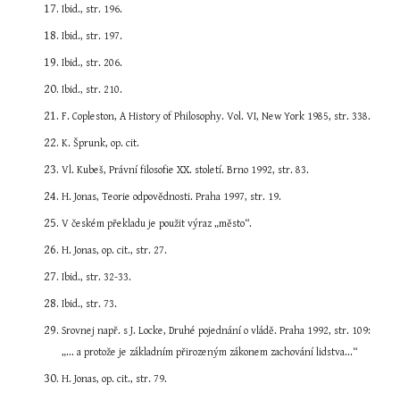
Ibid., str. 196.
Ibid., str. 197.
Ibid., str. 206.
Ibid., str. 210.
F. Copleston, A History of Philosophy. Vol. VI, New York 1985, str. 338.
K. Šprunk, op. cit.
Vl. Kubeš, Právní filosofie XX. století. Brno 1992, str. 83.
H. Jonas, Teorie odpovědnosti. Praha 1997, str. 19.
V českém překladu je použit výraz „město“.
H. Jonas, op. cit., str. 27.
Ibid., str. 32-33.
Ibid., str. 73.
Srovnej např. s J. Locke, Druhé pojednání o vládě. Praha 1992, str. 109: 
„... a protože je základním přirozeným zákonem zachování lidstva...“
H. Jonas, op. cit., str. 79.