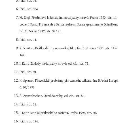
Ibid., str. 73.
Ibid., str. 104.
M. Znoj, Předmluva k Základům metafyziky mravů, Praha 1990, str. 14, 
podle I. Kant, Träume des Geistersehers. Kants gesammelte Schriften. 
Bd. 2. Berlin 1912, str. 326 an.
Ibid., str. 14.
R. Scruton, Krátke dejiny novovekej filozofie. Bratislava 1991, str. 142-
144.
I. Kant, Základy metafyziky mravů, ed. cit., str. 75.
Ibid., str. 91.
K. Šprunk, Filozofické problémy přirozeného zákona. In: Střední Evropa 
č. 80/1998.
A. Anzenbacher, Úvod do etiky, ed. cit., str. 51.
Ibid., str. 52.
I. Kant, Kritika praktického rozumu. Praha 1996, str. 50.
Ibid., str. 194.