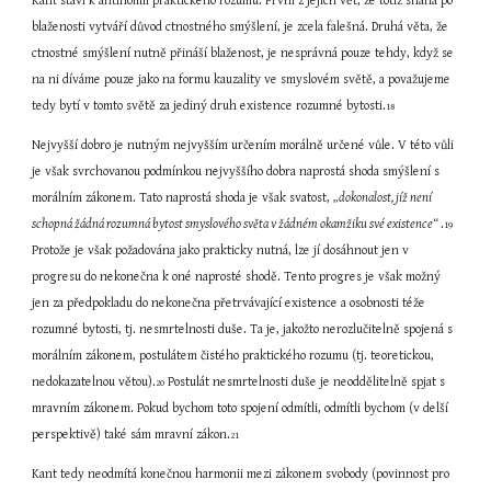
Kant staví k antinomii praktického rozumu. První z jejích vět, že totiž snaha po 
blaženosti vytváří důvod ctnostného smýšlení, je zcela falešná. Druhá věta, že 
ctnostné smýšlení nutně přináší blaženost, je nesprávná pouze tehdy, když se 
na ni díváme pouze jako na formu kauzality ve smyslovém světě, a považujeme 
tedy bytí v tomto světě za jediný druh existence rozumné bytosti.
18
Nejvyšší dobro je nutným nejvyšším určením morálně určené vůle. V této vůli 
je však svrchovanou podmínkou nejvyššího dobra naprostá shoda smýšlení s 
morálním zákonem. Tato naprostá shoda je však svatost, 
„dokonalost, jíž není 
schopná žádná rozumná bytost smyslového světa v žádném okamžiku své existence“ 
.
19
Protože je však požadována jako prakticky nutná, lze jí dosáhnout jen v 
progresu do nekonečna k oné naprosté shodě. Tento progres je však možný 
jen za předpokladu do nekonečna přetrvávající existence a osobnosti téže 
rozumné bytosti, tj. nesmrtelnosti duše. Ta je, jakožto nerozlučitelně spojená s 
morálním zákonem, postulátem čistého praktického rozumu (tj. teoretickou, 
nedokazatelnou větou).
 Postulát nesmrtelnosti duše je neoddělitelně spjat s 
20
mravním zákonem. Pokud bychom toto spojení odmítli, odmítli bychom (v delší 
perspektivě) také sám mravní zákon.
21
Kant tedy neodmítá konečnou harmonii mezi zákonem svobody (povinnost pro 