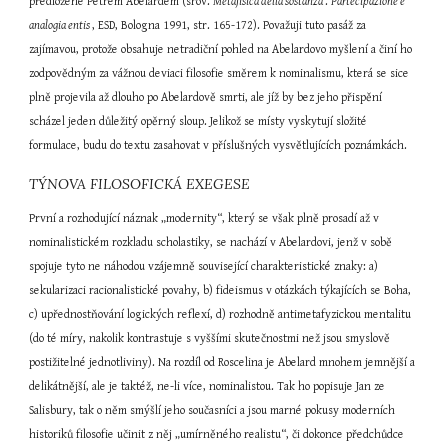
předložené Petrem Abelardem (srov. 
Metafisica della sostanza 
. 
Partecipazione e 
analogia entis 
, ESD, Bologna 1991, str. 165-172). Považuji tuto pasáž za 
zajímavou, protože obsahuje netradiční pohled na Abelardovo myšlení a činí ho 
zodpovědným za vážnou deviaci filosofie směrem k nominalismu, která se sice 
plně projevila až dlouho po Abelardově smrti, ale jíž by bez jeho přispění 
scházel jeden důležitý opěrný sloup. Jelikož se místy vyskytují složité 
formulace, budu do textu zasahovat v příslušných vysvětlujících poznámkách.
TÝNOVA FILOSOFICKÁ EXEGESE
První a rozhodující náznak „modernity“, který se však plně prosadí až v 
nominalistickém rozkladu scholastiky, se nachází v Abelardovi, jenž v sobě 
spojuje tyto ne náhodou vzájemně související charakteristické znaky: a) 
sekularizaci racionalistické povahy, b) fideismus v otázkách týkajících se Boha, 
c) upřednostňování logických reflexí, d) rozhodně antimetafyzickou mentalitu 
(do té míry, nakolik kontrastuje s vyššími skutečnostmi než jsou smyslově 
postižitelné jednotliviny). Na rozdíl od Roscelina je Abelard mnohem jemnější a 
delikátnější, ale je taktéž, ne-li více, nominalistou. Tak ho popisuje Jan ze 
Salisbury, tak o něm smýšlí jeho současníci a jsou marné pokusy moderních 
historiků filosofie učinit z něj „umírněného realistu“, či dokonce předchůdce 