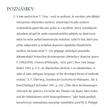
POZNÁMKY:
V tom spočívá teze T. Týna - snaží se prokázat, že navzdory převládající 
interpretaci Abelardova myšlení, znázorňující ho jako zastánce 
realistického pojetí obecnin, jedná se o myslitele, který rozhodujícím 
způsobem přispěl ke zrodu nominalistického pohledu na skutečnost, 
takže ho nelze počítat kumírněným realistům, nýbrž k těm, kteří jsou 
přímo zodpovědní za neblahou depravaci západního filosofického 
myšlení. Na tomto místě T. Týn připojuje následující poznámku 
dokumentující historickou desinterpretaci Abelardovy skutečné pozice: 
F. COPLESTON, 
A history of Philosophy 
, vol.II, part I, New York (Image 
Books) 1962, p. 172: „As Abeelardian doctrine is an adumbration, in 
spite of some ambiguos language, of the developed theora of moderate 
realism.“ E. F. Űberweg, 
Grundriss der Geschichte der Philosophie 
, Bd. II, 
Basel/Stuttgard (Schwabe) 1967, p. 218: „Űber diese Bestimmungen 
sind auch die spateren Versuche des Thomas von Aquin, Duns Scotus 
und der Nominalisten nicht hinausgekommen.“ Jaké budou pozdější 
konsekvence nominalismu naznačuje mimořádně jasně M.-D. Philippe 