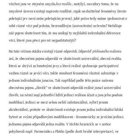
všichni jsou ve stejném smyslu,
bez rozdílu 
, motýly), navzdory tomu, že na 
smyslové úrovni existují naprosto rozdílné, nijak neslučitelné fenomény (tento 
poletující jev není oním poletujícím jevem). Jaké právo tedy máme sjednocovat o 
sobě různé věci pod jedním, bezrozdílným (univocitním) určením? Nefalšuje 
náš pojem skutečnost tím, že mu unikají ty nejhlubší individuální diference 
věcí, které jsou přeci pro ně nejpodstatnější?
Na tuto věčnou otázku existují různé odpovědi. Odpověď 
přehnaného realismu 
zní, že obecnému pojmu odpovídá ve skutečnosti univerzální, obecná realita, 
která se skrývá za hmotnými jevy a která reálně sjednocuje participativní 
vazbou různě se jevící věci, takže mnohost fenoménů vlastně subsistuje v 
jednom individuálním jsoucnu. Tak například podle této pozice našemu 
obecnému pojmu „člověk“ ve skutečnosti odpovídá reálně jsoucí univerzální 
člověk, na němž mají jednotliví lidští jedinci reálnou účast a jsou jeho pouhou 
modifikací. Jedinci se mezi sebou neliší substanciálně, nýbrž jenom 
akcidentálně, protože ve skutečnosti existuje jenom jedna individuální lidská 
bytost se svými případkovými modifikacemi - fenomenicky se jevícími jedinci. 
Jednomu pojmu odpovídá jedna realita. V těchto hranicích se v antice 
pohybovali např. Parmenides a Platón (podle dosti hrubé interpretace), ve 