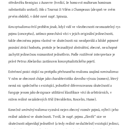
středověku Remigius z Auxerre (tvrdící, že homo est multorum hominum 
substantialis unitas!), Odo z Tournai či Vilém z Champeaux (alespoň ve svém 
prvém období), v době nové např. Spinoza.
Konceptualismus 
řeší problém jinak, když vidí ve všeobecnosti nesmazatelný rys 
pojmu (conceptus), zatímco ponechává věci v jejich originální jedinečnosti, 
takže obecnému pojmu vlastně ve skutečnosti nic neodpovídá a lidské pojmové 
poznání ztrácí hodnotu, protože je beznadějně abstraktní, obecné, neschopné 
zachytit jedinečnou rozmanitost jednotlivin. Podle rozšířené interpretace je 
právě Petrus Abelardus zastáncem konceptualistického pojetí.
Extrémní pozici stojící na protipólu přehnaného realismu zaujímá 
nominalismus 
V něm se obecnost chápe jako charakteristika slovního výrazu (nomen), který 
nemá nic společného s existující, jednotlivě diferencovanou skutečností a 
funguje jenom jako designace utilitární klasifikace věcí do arbitrárních, v 
ničem reálně nezaložených tříd (Herakleitos, Roscelin, Hume).
Konečně 
umírněný realismus 
vyznává nejen obecný rozměr pojmů, nýbrž i jeho 
reálné založení ve skutečnosti. Tvrdí, že např. pojmu „člověk“ sice ve 
skutečnosti odpovídají jednotlivě (a tedy reálně neslučitelně) existující jedinci, 