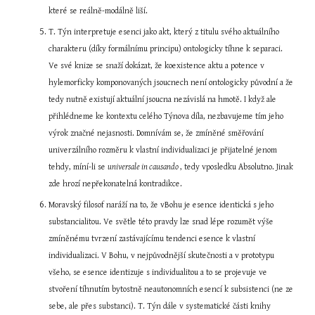
které se reálně-modálně liší.
T. Týn interpretuje esenci jako akt, který z titulu svého aktuálního 
charakteru (díky formálnímu principu) ontologicky tíhne k separaci. 
Ve své knize se snaží dokázat, že koexistence aktu a potence v 
hylemorficky komponovaných jsoucnech není ontologicky původní a že 
tedy nutně existují aktuální jsoucna nezávislá na hmotě. I když ale 
přihlédneme ke kontextu celého Týnova díla, nezbavujeme tím jeho 
výrok značné nejasnosti. Domnívám se, že zmíněné směřování 
univerzálního rozměru k vlastní individualizaci je přijatelné jenom 
tehdy, míní-li se 
universale in causando 
, tedy vposledku Absolutno. Jinak 
zde hrozí nepřekonatelná kontradikce.
Moravský filosof naráží na to, že vBohu je esence identická s jeho 
substancialitou. Ve světle této pravdy lze snad lépe rozumět výše 
zmíněnému tvrzení zastávajícímu tendenci esence k vlastní 
individualizaci. V Bohu, v nejpůvodnější skutečnosti a v prototypu 
všeho, se esence identizuje s individualitou a to se projevuje ve 
stvoření tíhnutím bytostně neautonomních esencí k subsistenci (ne ze 
sebe, ale přes substanci). T. Týn dále v systematické části knihy 