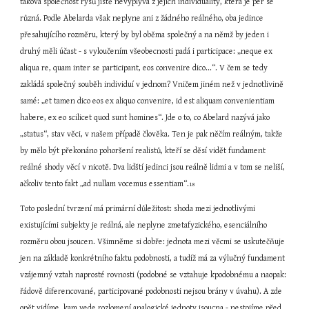
taková společnost rysů jistě nevyplývá z jejich individuality, která je per se 
různá. Podle Abelarda však neplyne ani z žádného reálného, oba jedince 
přesahujícího rozměru, který by byl oběma společný a na němž by jeden i 
druhý měli účast - s vyloučením všeobecnosti padá i participace: „neque ex 
aliqua re, quam inter se participant, eos convenire dico...“. V čem se tedy 
zakládá společný souběh individuí v jednom? Vničem jiném než v jednotlivině 
samé: „et tamen dico eos ex aliquo convenire, id est aliquam convenientiam 
habere, ex eo scilicet quod sunt homines“. Jde o to, co Abelard nazývá jako 
„status“, stav věci, v našem případě člověka. Ten je pak něčím reálným, takže 
by mělo být překonáno pohoršení realistů, kteří se děsí vidět fundament 
reálné shody věcí v nicotě. Dva lidští jedinci jsou reálně lidmi a v tom se neliší, 
ačkoliv tento fakt „ad nullam vocemus essentiam“.
18
Toto poslední tvrzení má primární důležitost: shoda mezi jednotlivými 
existujícími subjekty je reálná, ale neplyne zmetafyzického, esenciálního 
rozměru obou jsoucen. Všimněme si dobře: jednota mezi věcmi se uskutečňuje 
jen na základě konkrétního faktu podobnosti, a tudíž má za výlučný fundament 
vzájemný vztah naprosté rovnosti (podobné se vztahuje kpodobnému a naopak: 
řádově diferencované, participované podobnosti nejsou brány v úvahu). A zde 
opět vidíme, kam vede rozlomení analogické jednoty jsoucna - nestojíme před 