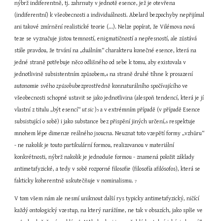
nýbrž indiferentně, tj. zahrnuty v jednotě esence, jež je otevřena 
(indiferentní) k všeobecnosti a individuálnosti. Abelard bezpochyby nepřijímal 
ani takové zmírnění realistické teorie (...). Nelze popírat, že Vilémova nová 
teze se vyznačuje jistou temností, enigmatičností a nepřesností, ale zůstává 
stále pravdou, že trvání na „duálním“ charakteru konečné esence, která na 
jedné straně potřebuje něco odlišného od sebe k tomu, aby existovala v 
jednotlivině subsistentním způsobem,
 na straně druhé tíhne k prosazení 
4
autonomie svého 
způsobu
bezprostředně konnaturálního spočívajícího ve 
všeobecnosti schopné ustavit se jako jednotlivina (alespoň tendencí, která je jí 
vlastní z titulu „být esencí“ 
ut sic 
)
 a v extrémním případě (v případě Esence 
5
subsistující o sobě) i jako substance bez přispění jiných určení,
 respektuje 
6
mnohem lépe dimenze reálného jsoucna. Neuznat toto vzepětí formy „vzhůru“ 
- ne nakolik je touto partikulární formou, realizovanou v materiální 
konkrétnosti, nýbrž nakolik je jednoduše formou - znamená položit základy 
antimetafyzické, a tedy v sobě rozporné filosofie (filosofía afilósofos), která se 
fakticky koherentně uskutečňuje v nominalismu. 
7
V tom všem nám ale nesmí uniknout další rys typicky antimetafyzický, ničící 
každý ontologický vzestup, na který narážíme, ne tak v obsazích, jako spíše ve 