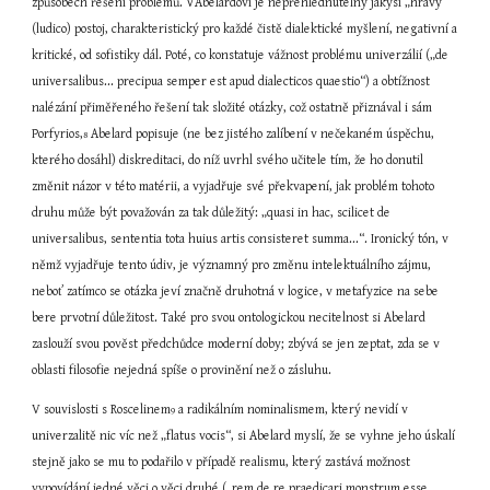
způsobech řešení problémů. VAbelardovi je nepřehlédnutelný jakýsi „hravý“ 
(ludico) postoj, charakteristický pro každé čistě dialektické myšlení, negativní a 
kritické, od sofistiky dál. Poté, co konstatuje vážnost problému univerzálií („de 
universalibus... precipua semper est apud dialecticos quaestio“) a obtížnost 
nalézání přiměřeného řešení tak složité otázky, což ostatně přiznával i sám 
Porfyrios,
 Abelard popisuje (ne bez jistého zalíbení v nečekaném úspěchu, 
8
kterého dosáhl) diskreditaci, do níž uvrhl svého učitele tím, že ho donutil 
změnit názor v této matérii, a vyjadřuje své překvapení, jak problém tohoto 
druhu může být považován za tak důležitý: „quasi in hac, scilicet de 
universalibus, sententia tota huius artis consisteret summa...“. Ironický tón, v 
němž vyjadřuje tento údiv, je významný pro změnu intelektuálního zájmu, 
neboť zatímco se otázka jeví značně druhotná v logice, v metafyzice na sebe 
bere prvotní důležitost. Také pro svou ontologickou necitelnost si Abelard 
zaslouží svou pověst předchůdce moderní doby; zbývá se jen zeptat, zda se v 
oblasti filosofie nejedná spíše o provinění než o zásluhu.
V souvislosti s Roscelinem
 a radikálním nominalismem, který nevidí v 
9
univerzalitě nic víc než „flatus vocis“, si Abelard myslí, že se vyhne jeho úskalí 
stejně jako se mu to podařilo v případě realismu, který zastává možnost 
vypovídání jedné věci o věci druhé („rem de re praedicari monstrum esse 