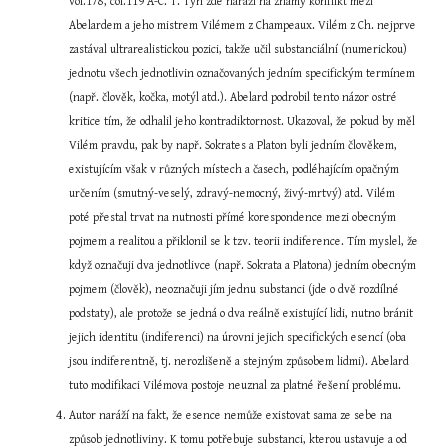
vol.178, col.119 A-C. T. Týn zde naráží na známý konflikt mezi 
Abelardem a jeho mistrem Vilémem z Champeaux. Vilém z Ch. nejprve 
zastával ultrarealistickou pozici, takže učil substanciální (numerickou) 
jednotu všech jednotlivin označovaných jedním specifickým termínem 
(např. člověk, kočka, motýl atd.). Abelard podrobil tento názor ostré 
kritice tím, že odhalil jeho kontradiktornost. Ukazoval, že pokud by měl 
Vilém pravdu, pak by např. Sokrates a Platon byli jedním člověkem, 
existujícím však v různých místech a časech, podléhajícím opačným 
určením (smutný-veselý, zdravý-nemocný, živý-mrtvý) atd. Vilém 
poté přestal trvat na nutnosti přímé korespondence mezi obecným 
pojmem a realitou a přiklonil se k tzv. teorii indiference. Tím myslel, že 
když označuji dva jednotlivce (např. Sokrata a Platona) jedním obecným 
pojmem (člověk), neoznačuji jím jednu substanci (jde o dvě rozdílné 
podstaty), ale protože se jedná o dva reálně existující lidi, nutno bránit 
jejich identitu (indiferenci) na úrovni jejich specifických esencí (oba 
jsou indiferentně, tj. nerozlišeně a stejným způsobem lidmi). Abelard 
tuto modifikaci Vilémova postoje neuznal za platné řešení problému.
Autor naráží na fakt, že esence nemůže existovat sama ze sebe na 
způsob jednotliviny. K tomu potřebuje substanci, kterou ustavuje a od 