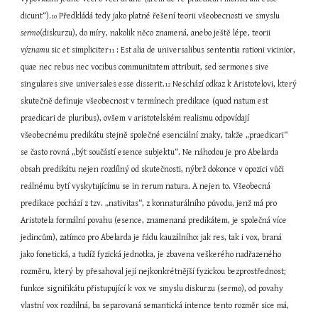
dicunt“).
 Předkládá tedy jako platné řešení teorii všeobecnosti ve smyslu 
10
sermo
(diskurzu), do míry, nakolik něco znamená, anebo ještě lépe, teorii 
významu 
sic et simpliciter
 : Est alia de universalibus sententia rationi vicinior, 
11
quae nec rebus nec vocibus communitatem attribuit, sed sermones sive 
singulares sive universales esse disserit.
 Neschází odkaz k Aristotelovi, který 
12
skutečně definuje všeobecnost v termínech predikace (quod natum est 
praedicari de pluribus), ovšem v aristotelském realismu odpovídají 
všeobecnému predikátu stejně společné esenciální znaky, takže „praedicari“ 
se často rovná „být součástí esence subjektu“. Ne náhodou je pro Abelarda 
obsah predikátu nejen rozdílný od skutečnosti, nýbrž dokonce v opozici vůči 
reálnému bytí vyskytujícímu se in rerum natura. A nejen to. Všeobecná 
predikace pochází z tzv. „nativitas“, z konnaturálního původu, jenž má pro 
Aristotela formální povahu (esence, znamenaná predikátem, je společná více 
jedincům), zatímco pro Abelarda je řádu kauzálního: jak res, tak i vox, braná 
jako fonetická, a tudíž fyzická jednotka, je zbavena veškerého nadřazeného 
rozměru, který by přesahoval její nejkonkrétnější fyzickou bezprostřednost; 
funkce signifikátu přistupující k vox ve smyslu diskurzu (sermo), od povahy 
vlastní vox rozdílná, ba separovaná semantická intence tento rozměr sice má, 