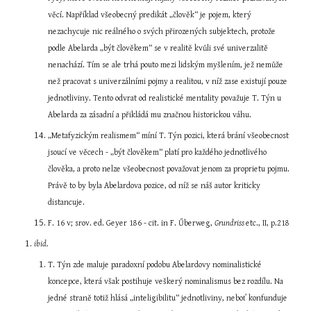
věcí. Například všeobecný predikát „člověk“ je pojem, který 
nezachycuje nic reálného o svých přirozených subjektech, protože 
podle Abelarda „být člověkem“ se v realitě kvůli své univerzalitě 
nenachází. Tím se ale trhá pouto mezi lidským myšlením, jež nemůže 
než pracovat s univerzálními pojmy a realitou, v níž zase existují pouze 
jednotliviny. Tento odvrat od realistické mentality považuje T. Týn u 
Abelarda za zásadní a přikládá mu značnou historickou váhu.
„Metafyzickým realismem“ míní T. Týn pozici, která brání všeobecnost 
jsoucí ve věcech - „být člověkem“ platí pro každého jednotlivého 
člověka, a proto nelze všeobecnost považovat jenom za proprietu pojmu. 
Právě to by byla Abelardova pozice, od níž se náš autor kriticky 
distancuje.
F. 16 v; srov. ed. Geyer 186 - cit. in F. Űberweg, 
Grundriss 
etc., II, p.218
ibid.
T. Týn zde maluje paradoxní podobu Abelardovy nominalistické 
koncepce, která však postihuje veškerý nominalismus bez rozdílu. Na 
jedné straně totiž hlásá „inteligibilitu“ jednotliviny, neboť konfunduje 