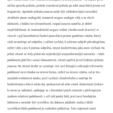
něčím opravdu jedním, protože rozrušená jednota po sobě zanechává jenom své 
fragmenty. Aprotože jednota jsoucna může být vzhledem kjejí esenciální 
struktuře pouze analogická, znamená negace analogie vždy a za všech 
okolností, s fatální nevyhnutelností, rozpad jsoucna samého. Je dobré 
nepřehlédnout, že nominalistická negace reálné všeobecnosti (esence) 
ve 
věcech s její konstitutivní funkcí ponechává prostor pouhému vztahu, který 
však nesměřuje od subjektu, z něhož vychází, k něčemu subjekt přesahujícímu, 
nýbrž vždy a jen k jinému subjektu, stejně konkrétnímu jako onen výchozí. Na 
jedné straně se tedy jedná otu nejšedivější anejuniformnější univocitu - vztah 
podobnosti platí bez variací obousměrně, včemž spočívá první fraktura jednoty 
jsoucna. Na straně druhé se vynořuje více než drásající a odcizující ekvivocita - 
podobnost není shodou na úrovni formy, nýbrž na úrovni vztahu, což je ten 
nejslabší entitativní modus, jenž vychází z konkrétního a směřuje ke 
konkrétnímu a který místo aby sjednocoval od sebe různé skutečnosti (rekurs 
k esenci je zakázán), spokojuje se s konstatací jejich různosti s překvapivým 
znakem relativní podobnosti, v níž vidí pouhý fakt, jenž není fundujícím 
faktorem a nemůže být vysvětlen. Ba dokonce jakákoliv snaha o bližší 
vysvětlení faktu podobnosti je rozhodně potlačena. Tato vzájemná cizost 