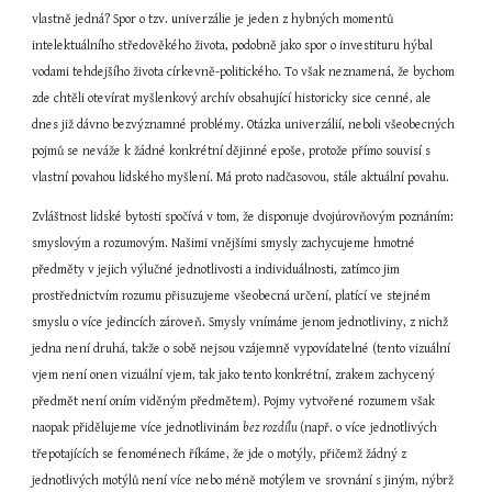
vlastně jedná? Spor o tzv. univerzálie je jeden z hybných momentů 
intelektuálního středověkého života, podobně jako spor o investituru hýbal 
vodami tehdejšího života církevně-politického. To však neznamená, že bychom 
zde chtěli otevírat myšlenkový archív obsahující historicky sice cenné, ale 
dnes již dávno bezvýznamné problémy. Otázka univerzálií, neboli všeobecných 
pojmů se neváže k žádné konkrétní dějinné epoše, protože přímo souvisí s 
vlastní povahou lidského myšlení. Má proto nadčasovou, stále aktuální povahu.
Zvláštnost lidské bytosti spočívá v tom, že disponuje dvojúrovňovým poznáním: 
smyslovým a rozumovým. Našimi vnějšími smysly zachycujeme hmotné 
předměty v jejich výlučné jednotlivosti a individuálnosti, zatímco jim 
prostřednictvím rozumu přisuzujeme všeobecná určení, platící ve stejném 
smyslu o více jedincích zároveň. Smysly vnímáme jenom jednotliviny, z nichž 
jedna není druhá, takže o sobě nejsou vzájemně vypovídatelné (tento vizuální 
vjem není onen vizuální vjem, tak jako tento konkrétní, zrakem zachycený 
předmět není oním viděným předmětem). Pojmy vytvořené rozumem však 
naopak přidělujeme více jednotlivinám 
bez rozdílu 
(např. o více jednotlivých 
třepotajících se fenoménech říkáme, že jde o motýly, přičemž žádný z 
jednotlivých motýlů není více nebo méně motýlem ve srovnání s jiným, nýbrž 