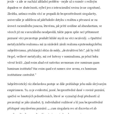
jenže - a zde se nachází základní problém - nejde už o rozměr s reálným 
dopadem ve skutečnosti, nýbrž jen o intencionální rovinu (esse cognitum). 
Zkrátka, zatímco realita věcí se propadá do bezprostřednosti singularity, 
univerzálie je oddělena od jakéhokoliv dotyku s realitou a přesouvá se na 
úroveň racionálního jsoucna, kterému, jak ještě uvidíme ad abundantiam, ve 
věcech již nic esenciálního neodpovídá, takže pojem spíše než přítomnost 
poznané věci prezentuje produkt lidské mysli na věci nezávislý. 
 Opuštění 
13
metafyzického realismu
 má za následek zánik realismu epistemologického; 
14
subjektivismus, přicházející občas do módy, „destruktivní běs“, jak by řekl 
Hegel, veškeré metafyziky, má své kořeny v nominalismu, po jehož boku 
věrně kráčí: „Quid enim aliud est nativitas sermonum sive nominum quam 
hominum institutio? Hoc enim quod est nomen sive sermo, ex hominum 
institutione contrahit.“
Subjektivistický ráz Abelardova postoje se dále prohlubuje jeho málo skrývaným 
empirismem. To, co je evidentní, jasné, bezprostředně dané v rovině poznání, 
spočívá ve hmotných jednotlivinách, které se vyznačují dvojí předností: a) 
prezentují se jako zásadně, tj. individuálně rozlišené a b) jsou bezprostředně 
přístupné smyslovému poznání: „...cum singularia res ut discretas et ab 