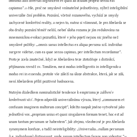
omnibus aliis diversas dignificent et quasi ad oculum proprio sensu eas 
capiamus“.
 Hle, proč ne smyslově vnímatelné jednotliviny, nýbrž inteligibilní 
15
univerzálie činí problém. Poznání, včetně rozumového, vychází ze smysly 
zachycené konkrétní reality, a nejen to, nutno si všimnout, že pro Abelarda se 
oba druhy poznání téměř neliší, neboť úloha rozumu je jím redukována na 
mnemonickou evokaci poznatků, které v jeho pojetí nejsou nic jiného než 
smyslové počitky: „.omnis sanus intellectus ex aliqua persona scil. individuo 
surgere videtur, cum ea quae sensu capimus, per intellectum recordamur“. 
Proto je zcela zmatečné, když se Abelardova teze ztotožňuje s distinkcí, 
přijímanou rovněž sv. Tomášem, mezi modus intelligentis in intelligendo a 
modus rei in essendo, protože vše záleží na úloze abstrakce, která, jak se zdá, 
není Abelardem příliš pozitivně hodnocena.
Nutným důsledkem nominalistické tendence k empirismu je 
zalíbení v 
konkrétnosti věcí 
. Pojem odpovídá univerzálnímu výrazu, který „communem et 
confusam imaginem multorum concipit“, kdežto naopak jméno vytvořené jako 
jednotlivá vox „propriam unius et quasi singularem formam tenet, hoc est ad 
unam tantum personam se habentem“. Jak zřejmo, všeobecné je pro Abelarda 
synonymem konfuze, a tudíž neinteligibility: „Universalia...nullam personam 
(i.e. individuum) distinguunt, unde sanum intellectum facere non videntur.“
16