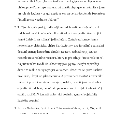
ve svém díle 
L’Etre 
: „Le nominalisme théologique va impliquer une 
philosophie d’une type nouveau oů la métaphysique est réduite ŕ jouer 
un role de logique - ce qui explique en partie la réaction de Descartes: 
l’intelligence voudra se libérer.“
T. Týn obhajuje postoj, podle nějž se podobnosti mezi věcmi (např. 
podobnost mezi lidmi v jejich lidství) zakládá v objektivně existující 
formě (lidství), na níž mají jedinci účast. Způsob existence formy 
nekoncipuje platonicky, chápe ji aristotelsky jako formální, esenciální 
ústavní princip konkrétně daných jsoucen. Jednotliviny jsou tak 
nositeli univerzálního rozměru, který je přesahuje (universale in re). 
Na jiném místě uvádí, že „obecniny jsou pojmy, kterým odpovídají 
dimenze reálně se vyskytující ve věcech. Obecnina se proto nachází 
také 
in re 
, i když ne jako obecnina. A přesto něco vlastně univerzální 
nutno připustit i ve věcech samých, natdik, nakolik jsou mezi sebou 
objektivně podobné, neboť tato podobnost není projekcí intelektu“ ( 
op.cit. 
, str.135).V tom náš autor vidí poslední garanci objektivity 
lidského poznání.
Petrus Abelardus, 
Epist 
. I. seu 
Historia calamitatum 
, cap.2, Migne PL, 