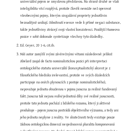
univerzální pojem se smyslovou představou. Na straně druhé se však 
inteligibilita věcí rozplývá, protože člověk nemůže než operovat 
všeobecnými pojmy, kterým singulární propriety jednotlivin 
beznadějně unikají. Odmítnutí esence vede k přímé negaci substance, 
takže jednotliviny ztrácejí svoji vlastní konzistenci. Pozdější Humeova 
pozice v sobě dokonale syntetizuje všechny tyto důsledky.
Ed. Geyer, 20 1-6, cit.ib.
Náš autor zamýšlí svými závěrečnými větami následovné: jelikož 
Abelard zaujal de facto nominalistickou pozici při interpretaci 
ontologického statutu univerzálií (konceptualistický akcent je z 
filosofického hlediska irelevantní, protože ve svých důsledcích 
participuje na oněch plynoucích z postoje nominalistického), 
nepovažuje jednotu obsaženou v pojmu jsoucna za reálně fundovaný 
fakt. Jsoucna tak nejsou 
reálně 
jednotná díky své reálné jsoucnosti, 
protože tato jednota pochází z lidského rozumu, který ji aktivně 
produkuje - pojem jsoucna postrádá objektivního významu, a tedy ani 
jeho jednota neplyne z reality. Ve skutečnosti tedy existuje pouze 
žádnou ontologickou dimenzí nesjednocená pluralita komponovaná 