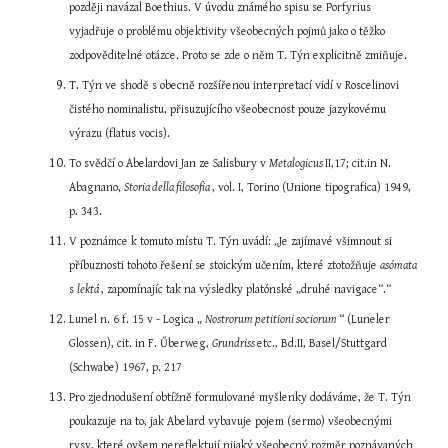
později navázal Boethius. V úvodu známého spisu se Porfyrius 
vyjadřuje o problému objektivity všeobecných pojmů jako o těžko 
zodpověditelné otázce. Proto se zde o něm T. Týn explicitně zmiňuje.
T. Týn ve shodě s obecně rozšířenou interpretací vidí v Roscelinovi 
čistého nominalistu, přisuzujícího všeobecnost pouze jazykovému 
výrazu (flatus vocis).
To svědčí o Abelardovi Jan ze Salisbury v 
Metalogicus 
II,17; cit.in N. 
Abagnano, 
Storia della filosofia 
, vol. I, Torino (Unione tipografica) 1949, 
p. 343.
V poznámce k tomuto místu T. Týn uvádí: „Je zajímavé všimnout si 
příbuznosti tohoto řešení se stoickým učením, které ztotožňuje 
asómata 
s 
lektá 
, zapomínajíc tak na výsledky platónské „druhé navigace“.“
Lunel n. 6 f. 15 v - Logica „ 
Nostrorum petitioni sociorum 
“ (Luneler 
Glossen), cit. in F. Űberweg, 
Grundriss 
etc., Bd.II, Basel/Stuttgard 
(Schwabe) 1967, p. 217
Pro zjednodušení obtížně formulované myšlenky dodáváme, že T. Týn 
poukazuje na to, jak Abelard vybavuje pojem (sermo) všeobecnými 
rysy, které ovšem nereflektují nijaký všeobecný rozměr poznávaných 