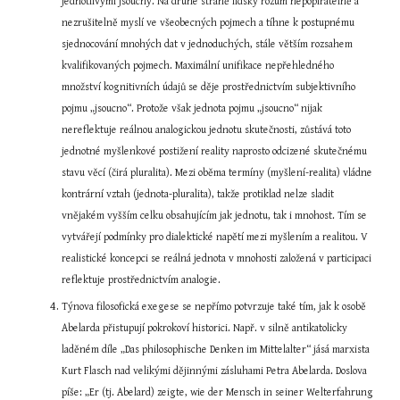
jednotlivými jsoucny. Na druhé straně lidský rozum nepopiratelně a 
nezrušitelně myslí ve všeobecných pojmech a tíhne k postupnému 
sjednocování mnohých dat v jednoduchých, stále větším rozsahem 
kvalifikovaných pojmech. Maximální unifikace nepřehledného 
množství kognitivních údajů se děje prostřednictvím subjektivního 
pojmu „jsoucno“. Protože však jednota pojmu „jsoucno“ nijak 
nereflektuje reálnou analogickou jednotu skutečnosti, zůstává toto 
jednotné myšlenkové postižení reality naprosto odcizené skutečnému 
stavu věcí (čirá pluralita). Mezi oběma termíny (myšlení-realita) vládne 
kontrární vztah (jednota-pluralita), takže protiklad nelze sladit 
vnějakém vyšším celku obsahujícím jak jednotu, tak i mnohost. Tím se 
vytvářejí podmínky pro dialektické napětí mezi myšlením a realitou. V 
realistické koncepci se reálná jednota v mnohosti založená v participaci 
reflektuje prostřednictvím analogie.
Týnova filosofická exegese se nepřímo potvrzuje také tím, jak k osobě 
Abelarda přistupují pokrokoví historici. Např. v silně antikatolicky 
laděném díle „Das philosophische Denken im Mittelalter“ jásá marxista 
Kurt Flasch nad velikými dějinnými zásluhami Petra Abelarda. Doslova 
píše: „Er (tj. Abelard) zeigte, wie der Mensch in seiner Welterfahrung 