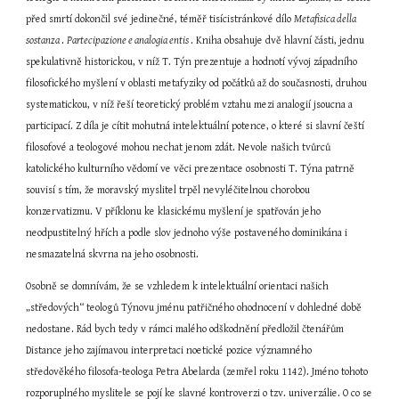
před smrtí dokončil své jedinečné, téměř tisícistránkové dílo 
Metafisica della 
sostanza 
. 
Partecipazione e analogia entis 
. Kniha obsahuje dvě hlavní části, jednu 
spekulativně historickou, v níž T. Týn prezentuje a hodnotí vývoj západního 
filosofického myšlení v oblasti metafyziky od počátků až do současnosti, druhou 
systematickou, v níž řeší teoretický problém vztahu mezi analogií jsoucna a 
participací. Z díla je cítit mohutná intelektuální potence, o které si slavní čeští 
filosofové a teologové mohou nechat jenom zdát. Nevole našich tvůrců 
katolického kulturního vědomí ve věci prezentace osobnosti T. Týna patrně 
souvisí s tím, že moravský myslitel trpěl nevyléčitelnou chorobou 
konzervatizmu. V příklonu ke klasickému myšlení je spatřován jeho 
neodpustitelný hřích a podle slov jednoho výše postaveného dominikána i 
nesmazatelná skvrna na jeho osobnosti.
Osobně se domnívám, že se vzhledem k intelektuální orientaci našich 
„středových“ teologů Týnovu jménu patřičného ohodnocení v dohledné době 
nedostane. Rád bych tedy v rámci malého odškodnění předložil čtenářům 
Distance jeho zajímavou interpretaci noetické pozice významného 
středověkého filosofa-teologa Petra Abelarda (zemřel roku 1142). Jméno tohoto 
rozporuplného myslitele se pojí ke slavné kontroverzi o tzv. univerzálie. O co se 