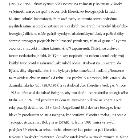
(1950) v Brně. Týnův význam však nestojí na známosti jeho jména v široké 
veřejnosti, anebo alespoň v odborných filosoficko- teologických kruzích. 
Musíme bohužel konstatovat, že takové pocty se tomuto pozoruhodnému 
mysliteli zatím nedostalo. Zatímco se v českých poměrech nemnohý filosoficko-
teologický diletant může pyšnit vysokými akademickými tituly a požívat díky 
obratné propagaci přejících kruhů značné popularity, zůstává geniální Týnova 
osobnost v hlubokém stínu (záměrného?) zapomenutí. Částečnou omluvou 
tohoto nedostatku je fakt, že Týn nikdy nepůsobil na našem území, celý svůj 
krátký život prožil v zahraničí. Jako mladý odešel studovat na univerzitu do 
Dijonu, díky stipendiu, které mu bylo pro jeho mimořádné nadání přisouzeno 
touto akademickou institucí. Od roku 1968 pobýval v Německu, kde vstoupil do 
dominikánského řádu (28.9.1969) a vystudoval obor filosofie a teologie. V roce 
1973 se přesunul do italské Bologne, aby tam dosáhl licenciátního teologického 
titulu. 29. 6.1975 byl papežem Pavlem VI. vysvěcen v Římě na kněze a o tři 
roky později dosáhl rovněž v Římě (Angelicum) titul doktora teologie. Jeho 
hlavním působištěm se stala Bologna, kde vyučoval filosofii a teologii na Studio 
Teologico Accademico Bolognese (STAB). 1. ledna 1990 umírá ve svých 
pouhých 39 letech, za sebou nechal obrovský kus práce na poli filosofie, 
teologie a konkrétní pastorace. Českého intelektuála by mohlo zajímat, že těsně 