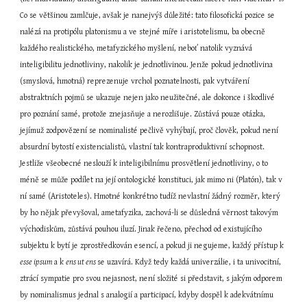
Co se většinou zamlčuje, avšak je nanejvýš důležité: tato filosofická pozice se 
nalézá na protipólu platonismu a ve stejné míře i aristotelismu, ba obecně 
každého realistického, metafyzického myšlení, neboť natolik vyznává 
inteligibilitu jednotliviny, nakolik je jednotlivinou. Jenže pokud jednotlivina 
(smyslová, hmotná) reprezenuje vrchol poznatelnosti, pak vytváření 
abstraktních pojmů se ukazuje nejen jako neužitečné, ale dokonce i škodlivé 
pro poznání samé, protože znejasňuje a nerozlišuje. Zůstává pouze otázka, 
jejímuž zodpovězení se nominalisté pečlivě vyhýbají, proč člověk, pokud není 
absurdní bytostí existencialistů, vlastní tak kontraproduktivní schopnost. 
Jestliže všeobecné neslouží k inteligibilnímu prosvětlení jednotliviny, o to 
méně se může podílet na její ontologické konstituci, jak mimo ni (Platón), tak v 
ní samé (Aristoteles). Hmotné konkrétno tudíž nevlastní žádný rozměr, který 
by ho nějak převyšoval, ametafyzika, zachová-li se důsledná věrnost takovým 
východiskům, zůstává pouhou iluzí. Jinak řečeno, přechod od existujícího 
subjektu k bytí je zprostředkován esencí, a pokud ji negujeme, každý přístup k 
esse ipsum 
a k 
ens ut ens 
se uzavírá. Když tedy každá univerzálie, i ta univocitní, 
ztrácí sympatie pro svou nejasnost, není složité si představit, s jakým odporem 
by nominalismus jednal s analogií a participací, kdyby dospěl k adekvátnímu 