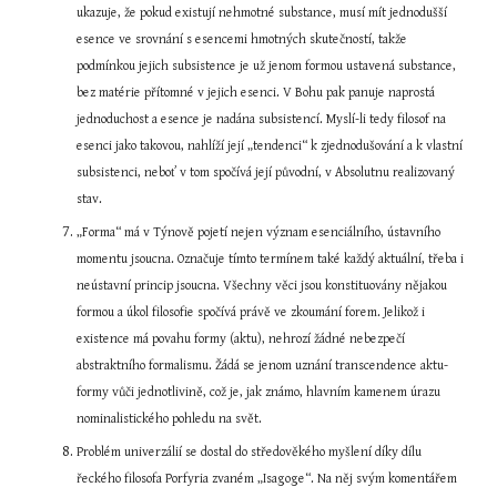
ukazuje, že pokud existují nehmotné substance, musí mít jednodušší 
esence ve srovnání s esencemi hmotných skutečností, takže 
podmínkou jejich subsistence je už jenom formou ustavená substance, 
bez matérie přítomné v jejich esenci. V Bohu pak panuje naprostá 
jednoduchost a esence je nadána subsistencí. Myslí-li tedy filosof na 
esenci jako takovou, nahlíží její „tendenci“ k zjednodušování a k vlastní 
subsistenci, neboť v tom spočívá její původní, v Absolutnu realizovaný 
stav.
„Forma“ má v Týnově pojetí nejen význam esenciálního, ústavního 
momentu jsoucna. Označuje tímto termínem také každý aktuální, třeba i 
neústavní princip jsoucna. Všechny věci jsou konstituovány nějakou 
formou a úkol filosofie spočívá právě ve zkoumání forem. Jelikož i 
existence má povahu formy (aktu), nehrozí žádné nebezpečí 
abstraktního formalismu. Žádá se jenom uznání transcendence aktu-
formy vůči jednotlivině, což je, jak známo, hlavním kamenem úrazu 
nominalistického pohledu na svět.
Problém univerzálií se dostal do středověkého myšlení díky dílu 
řeckého filosofa Porfyria zvaném „Isagoge“. Na něj svým komentářem 