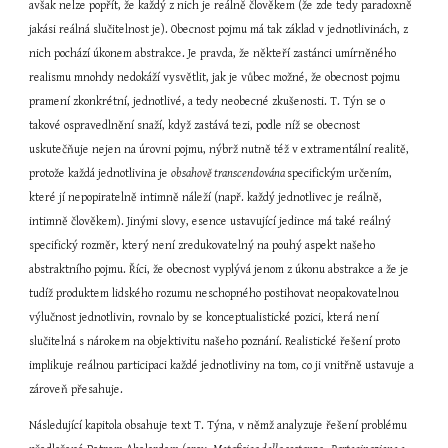
avšak nelze popřít, že každý z nich je reálně člověkem (že zde tedy paradoxně 
jakási reálná slučitelnost je). Obecnost pojmu má tak základ v jednotlivinách, z 
nich pochází úkonem abstrakce. Je pravda, že někteří zastánci umírněného 
realismu mnohdy nedokáží vysvětlit, jak je vůbec možné, že obecnost pojmu 
pramení zkonkrétní, jednotlivé, a tedy neobecné zkušenosti. T. Týn se o 
takové ospravedlnění snaží, když zastává tezi, podle níž se obecnost 
uskutečňuje nejen na úrovni pojmu, nýbrž nutně též v extramentální realitě, 
protože každá jednotlivina je 
obsahově transcendována 
specifickým určením, 
které jí nepopiratelně intimně náleží (např. každý jednotlivec je reálně, 
intimně člověkem). Jinými slovy, esence ustavující jedince má také reálný 
specifický rozměr, který není zredukovatelný na pouhý aspekt našeho 
abstraktního pojmu. Říci, že obecnost vyplývá jenom z úkonu abstrakce a že je 
tudíž produktem lidského rozumu neschopného postihovat neopakovatelnou 
výlučnost jednotlivin, rovnalo by se konceptualistické pozici, která není 
slučitelná s nárokem na objektivitu našeho poznání. Realistické řešení proto 
implikuje reálnou participaci každé jednotliviny na tom, co ji vnitřně ustavuje a 
zároveň přesahuje.
Následující kapitola obsahuje text T. Týna, v němž analyzuje řešení problému 