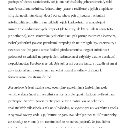
pochopení těchto skutečností, což je mu naštěstí díky jeho antimetafyzické 
uzavřenosti znemožněno. Jednotliviny, jasné a rozlišené v jejich empirické 
singulárnosti, nám dávají dobrý obraz tohoto pojetí jsoucna: racionální 
inteligibilita jednotliviny na základě jejích konkrétních a samozřejmě 
univocitníchjednoznačných propriet (do té míry, do které náleží 
pouze 
této 
jednotlivině), mezi samotnými jednotlivinami pak panuje naprostá ekvivocita, 
neboť jednotlivá jsoucna paradoxně propadají do neinteligibility, iracionality a 
neexistence (negace esence fatálně předznamenává negaci substance) - 
podobnost se zakládá na proprietách, zatímco mezi subjekty vládne absolutní 
nepodobnost.
 Na obzoru se tak objevují první obrysy kultury rozdělené mezi 
17
póly racionalismu a empirismu na jedné straně a kultury tíhnoucí k 
fenomenismu na straně druhé.
Abelardovo řešení vztahu mezi obecným- společným a částečným zcela 
vylučuje skutečnost univerzální esence, a proto opouští každou myšlenku na 
participaci. Seriózní teorie participace je totiž možná jen na solidních 
realistických základech, a tak není náhodou, že vytěsnění univerzality z věcí a 
z pojmové roviny vede k její nutné negaci. Dva lidští jedinci se liší numericky, 
ale shodují se v tom (a ani nominalisté to nemohou popírat), že jsou lidmi: 