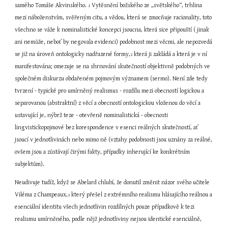
samého Tomáše Akvinského. 
 Vytěsnění božského ze „světského“, trhlina 
1
mezi náboženstvím, svěřeným citu, a vědou, která se zmocňuje racionality, toto 
všechno se váže k nominalistické koncepci jsoucna, která sice připouští ( jinak 
ani nemůže, neboť by negovala evidenci) podobnost mezi věcmi, ale nepozvedá 
se již na úroveň ontologicky nadřazené formy,
 která ji zakládá a která je v ní 
2
manifestována; omezuje se na shrnování skutečností objektivně podobných ve 
společném diskurzu obdařeném pojmovým významem (sermo). Není zde tedy 
tvrzení - typické pro umírněný realismus - rozdílu mezi obecností logickou a 
separovanou (abstraktní) z věcí a obecností ontologickou vloženou do věcí a 
ustavující je, nýbrž teze - otevřeně nominalistická - obecnosti 
lingvistickopojmové bez korespondence v esenci reálných skutečností, ať 
jsoucí v jednotlivinách nebo mimo ně (vztahy podobnosti jsou uznány za reálné, 
ovšem jsou a zůstávají čirými fakty, případky inherující ke konkrétním 
subjektům).
Neudivuje tudíž, když se Abelard chlubí, že donutil změnit názor svého učitele 
Viléma z Champeaux,
 který přešel z extrémního realismu hlásajícího reálnou a 
3
esenciální identitu všech jednotlivin rozdílných pouze případkově k tezi 
realismu umírněného, podle nějž jednotliviny nejsou identické esenciálně, 