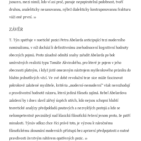
jsoucen, mezi nimiž, kdo ví asi proč, panuje nepopiratelná podobnost, tvoří 
druhou, analekticky nesanovanou, nýbrž dialekticky kontraponovanou frakturu 
vůči oné první. 
19
ZÁVĚR
T. Týn spatřuje v noetické pozici Petra Abelarda anticipující tezi moderního 
nominalismu, v níž dochází k definitivnímu znehodnocení kognitivní hodnoty 
obecných pojmů. Proto zásadně odmítá snahy zařadit Abelarda po bok 
umírněných realistů typu Tomáše Akvinského, pro které je pojem v jeho 
obecnosti platným, i když jistě omezeným nástrojem myšlenkového průniku do 
hlubin jednotlivých věcí. Ve své době revoluční teze sice může fascinovat 
pokrokově založené myslitele, kritéria „moderní-nemoderní“ však nerozhodují 
o pravdivostní hodnotě názoru, která jediná filosofa zajímá. Rebel Abelardova 
založení by i dnes slavil zářný úspěch utěch, kdo nejsou schopni hlubší 
teoretické analýzy předpokladů poutavých a nezvyklých postojů a kdo se 
nekompetentně povznášejí nad klasická filosofická řešení jenom proto, že patří 
minulosti. Týnův odkaz chce říci právě toto, je výzvou k náročnému 
filosofickému zkoumání moderních přístupů bez apriorní předpojatosti o nutné 
pravdivosti čerstvým nátěrem opatřených pozic. 
20