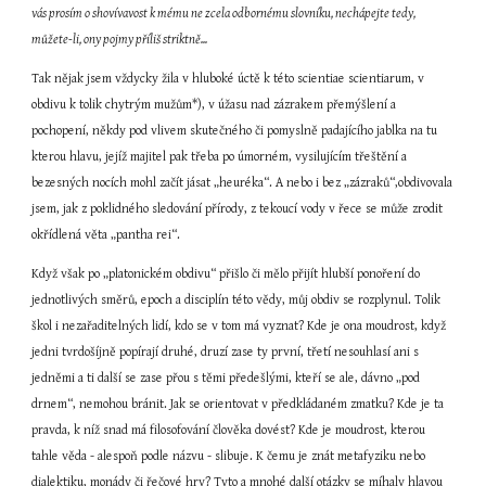
vás prosím o shovívavost k mému ne zcela odbornému slovníku, nechápejte tedy, 
můžete-li, ony pojmy příliš striktně...
Tak nějak jsem vždycky žila v hluboké úctě k této scientiae scientiarum, v 
obdivu k tolik chytrým mužům*), v úžasu nad zázrakem přemýšlení a 
pochopení, někdy pod vlivem skutečného či pomyslně padajícího jablka na tu 
kterou hlavu, jejíž majitel pak třeba po úmorném, vysilujícím třeštění a 
bezesných nocích mohl začít jásat „heuréka“. A nebo i bez „zázraků“,obdivovala 
jsem, jak z poklidného sledování přírody, z tekoucí vody v řece se může zrodit 
okřídlená věta „pantha rei“.
Když však po „platonickém obdivu“ přišlo či mělo přijít hlubší ponoření do 
jednotlivých směrů, epoch a disciplín této vědy, můj obdiv se rozplynul. Tolik 
škol i nezařaditelných lidí, kdo se v tom má vyznat? Kde je ona moudrost, když 
jedni tvrdošíjně popírají druhé, druzí zase ty první, třetí nesouhlasí ani s 
jedněmi a ti další se zase přou s těmi předešlými, kteří se ale, dávno „pod 
drnem“, nemohou bránit. Jak se orientovat v předkládaném zmatku? Kde je ta 
pravda, k níž snad má filosofování člověka dovést? Kde je moudrost, kterou 
tahle věda - alespoň podle názvu - slibuje. K čemu je znát metafyziku nebo 
dialektiku, monády či řečové hry? Tyto a mnohé další otázky se míhaly hlavou 