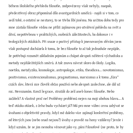
během školského přehledu filosofie, zodpovězeny však nebyly, naopak, 
předestřený obraz připomínal dílo avantgardních umělců - najdi si v tom, co 
sedí tobě, o ostatní se nestarej, to se třeba líbí jinému. Na určitou dobu tedy pro 
mne zůstala filosofie vědou ne příliš zajímavou pro utváření pohledu na svět a 
dění, nepotřebnou v praktických, osobních záležitostech, ba dokonce i v 
teologických otázkách. Při snaze o poctivý přístup k jmenovaným sférám jsem 
však postupně docházela k tomu, že bez filosofie to až tak jednoduše nepůjde, 
že potřebuji rozumět základním pojmům a chápat alespoň některá východiska a 
metody nejdůležitějších směrů. A tak znovu návrat skoro do školy. Logika, 
noetika, metafyzika, kosmologie, antropologie, etika, theodicea... novotomismus, 
positivismus, existencionalismus, pragmatismus, marxismus a k tomu „fůra“ 
cizích slov, která sice člověk občas používá nebo alespoň zaslechne, ale dál už 
nic. Nerozumím. Končí legrace, strašák do zelí aneb konec filosofie. Nebo 
začátek? A vlastně proč ne! Problémy problémů nejen na moji ubohou hlavu... A 
teď otázka otázek, z čeho budu vycházet já?! Má pro mne vůbec cenu zabývat se 
úvahami o objektivitě pravdy, když mě daleko více zajímají konkrétní problémy, 
od kterých jsou (nebo snad nejsou?) úvahy o pravdě na hony vzdáleny? Jenže i 
když uznám, že se jim nemohu věnovat jako vy, páni Filosofové (ne proto, že by 