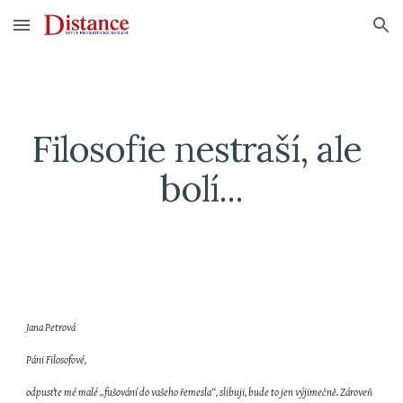
Skip to main content
Skip to navigation
Filosofie nestraší, ale 
bolí...
Jana Petrová
Páni Filosofové,
odpusťte mé malé „fušování do vašeho řemesla“, slibuji, bude to jen výjimečně. Zároveň 