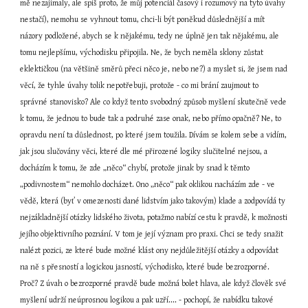
mě nezajímaly, ale spíš proto, že můj potenciál časový i rozumový na tyto úvahy 
nestačí), nemohu se vyhnout tomu, chci-li být poněkud důslednější a mít 
názory podložené, abych se k nějakému, tedy ne úplně jen tak nějakému, ale 
tomu nejlepšímu, východisku připojila. Ne, že bych neměla sklony zůstat 
eklektičkou (na většině směrů přeci něco je, nebo ne?) a myslet si, že jsem nad 
věcí, že tyhle úvahy tolik nepotřebuji, protože - co mi brání zaujmout to 
správné stanovisko? Ale co když tento svobodný způsob myšlení skutečně vede 
k tomu, že jednou to bude tak a podruhé zase onak, nebo přímo opačně? Ne, to 
opravdu není ta důslednost, po které jsem toužila. Dívám se kolem sebe a vidím, 
jak jsou slučovány věci, které dle mé přirozené logiky slučitelné nejsou, a 
docházím k tomu, že zde „něco“ chybí, protože jinak by snad k těmto 
„podivnostem“ nemohlo docházet. Ono „něco“ pak oklikou nacházím zde - ve 
vědě, která (byť v omezenosti dané lidstvím jako takovým) klade a zodpovídá ty 
nejzákladnější otázky lidského života, potažmo nabízí cestu k pravdě, k možnosti 
jejího objektivního poznání. V tom je její význam pro praxi. Chci se tedy snažit 
nalézt pozici, ze které bude možné klást ony nejdůležitější otázky a odpovídat 
na ně s přesností a logickou jasností, východisko, které bude bezrozporné. 
Proč? Z úvah o bezrozporné pravdě bude možná bolet hlava, ale když člověk své 
myšlení udrží neúprosnou logikou a pak uzří.... - pochopí, že nabídku takové 