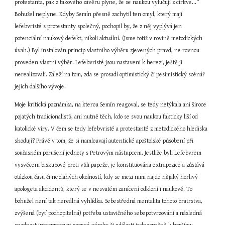
protestanta, pak z takového závěru plyne, že se naukou vylučují z církve...“ 
Bohužel neplyne. Kdyby Semín přesně zachytil ten omyl, který mají 
lefebvristé s protestanty společný, pochopil by, že z něj vyplývá jen 
potenciální naukový defekt, nikoli aktuální. (Jsme totiž v rovině metodických 
úvah.) Byl instalován princip vlastního výběru zjevených pravd, ne rovnou 
proveden vlastní výběr. Lefebvristé jsou nastaveni k herezi, ještě ji 
nerealizovali. Záleží na tom, zda se prosadí optimistický či pesimistický scénář 
jejich dalšího vývoje.
Moje kritická poznámka, na kterou Semín reagoval, se tedy netýkala ani široce 
pojatých tradicionalistů, ani nutně těch, kdo se svou naukou fakticky liší od 
katolické víry. V čem se tedy lefebvristé a protestanté z metodického hlediska 
shodují? Právě v tom, že si namlouvají autentické apoštolské působení při 
současném porušení jednoty s Petrovým nástupcem. Jestliže byli Lefebvrem 
vysvěceni biskupové proti vůli papeže, je konstituována extrapozice a zůstává 
otázkou času či neblahých okolností, kdy se mezi nimi najde nějaký horlivý 
apologeta akcidentů, který se v nesvatém zanícení odkloní i naukově. To 
bohužel není tak nereálná vyhlídka. Sebestředná mentalita tohoto bratrstva, 
zvýšená (byť pochopitelná) potřeba ustavičného sebepotvrzování a následná 