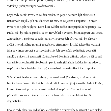
snadnost interpretovat sporné výroky či události jednoznačně k horšímu 
vytvářejí půdu postupného odcizování...
Když tedy Semín tvrdí, že se domnívám, že papež nemůže být obviněn z 
naukových omylů, pak musím trvat na tom, že se jedná o imputaci - z mých 
tvrzení to nijak neplyne. Bere-li za svědka svého protipapežského postoje sv. 
Pavla, měl by mít na paměti, že on nevybízel k svěcení biskupů proti vůli Petra. 
Zdůrazňuje-li možnost papeže jednat v neprospěch církve, měl by zároveň 
zvážit intelektuálně-mravní způsobilost případných kritiků takového jednání. 
Sám se v interpretaci a posuzování citlivých sporných bodů často dopouští 
omylů z evidentní zaujatosti. Zdůrazňuje-li Semín legitimitu odporu vůči papeži 
(za určitých okolností) všeobecně, pak to nelegitimizuje každou formu odporu, 
např. svévolnou instalaci biskupů - zavedení protestantizující extrapozice.
V Semínově textu je také patrný „parmenidovský“ extrém, když se v něm 
tradice bere jako arbitr i těch rozhodnutí, která se týkají časného řádu čili věcí, 
které přirozeně podléhají vývoji. Nebylo-li např. vurčité době vhodné 
přemýšlet o ekumenismu, neznamená to nevhodnost metafyzickou či 
dogmatickou.
Kdo se tedy chce tak radikálně, všeobsáhle a dramaticky zasazovat o věc církve, 