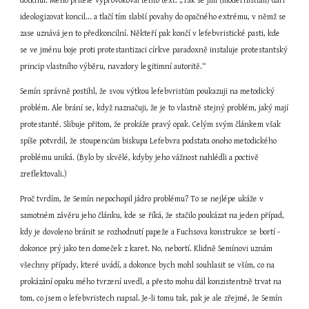
dotknul. Mého přítele vyprovokoval tento text: „Tak se jim (modernistům) daří 
ideologizovat koncil... a tlačí tím slabší povahy do opačného extrému, v němž se 
zase uznává jen to předkoncilní. Někteří pak končí v lefebvristické pasti, kde 
se ve jménu boje proti protestantizaci církve paradoxně instaluje protestantský 
princip vlastního výběru, navzdory legitimní autoritě.“
Semín správně postihl, že svou výtkou lefebvristům poukazuji na metodický 
problém. Ale brání se, když naznačuji, že je to vlastně stejný problém, jaký mají 
protestanté. Slibuje přitom, že prokáže pravý opak. Celým svým článkem však 
spíše potvrdil, že stoupencům biskupa Lefebvra podstata onoho metodického 
problému uniká. (Bylo by skvělé, kdyby jeho vážnost nahlédli a poctivě 
zreflektovali.)
Proč tvrdím, že Semín nepochopil jádro problému? To se nejlépe ukáže v 
samotném závěru jeho článku, kde se říká, že stačilo poukázat na jeden případ, 
kdy je dovoleno bránit se rozhodnutí papeže a Fuchsova konstrukce se bortí - 
dokonce prý jako ten domeček z karet. No, nebortí. Klidně Semínovi uznám 
všechny případy, které uvádí, a dokonce bych mohl souhlasit se vším, co na 
prokázání opaku mého tvrzení uvedl, a přesto mohu dál konzistentně trvat na 
tom, co jsem o lefebvristech napsal. Je-li tomu tak, pak je ale zřejmé, že Semín 