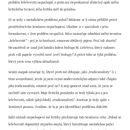
problém lefebvristů nepochopil, a proto ani neprokazoval skutečný opak mého 
kritického tvrzení. Jeho kritika míří do prázdna.
Oč se tedy v metodickém problému jedná? Můžeme se k němu přiblížit právě 
prostřednictvím Semínova nepochopení. Ukažme si v souvislosti s jeho 
formulacemi, v čem problém nespočívá. Něco naznačuje odmítání mého termínu 
„lefebvristé“ - prý je to konfuzní, emocemi obtížený pojem. Proč tak zhurta? 
Nesoustředí se snad jistí katolíci kolem biskupa M. Lefebvra, který nakonec 
proti vůli papeže vysvětil nové (své) biskupy? A právě toho se týká problém, 
který jsem svou výtkou aktualizoval.
Semín naopak označuje ty, které proti mě obhajuje, jako „tradicionalisty“ (i s 
těmi uvozovkami). Jenže já jsem svými modernistickými odpůrci také chápán 
jako tradicionalista, ostatně proč ne? A můj oponent snad uzná, že jsem se 
nechtěl sám vyvracet. Moje kritická poznámka se tedy týkala jen a jen 
lefebvristů, nikoli (jakýchkoli) „tradicionalistů“. Konfuze je tedy spíše v 
Semínově posunu. Uvidíme, že to je pro identifikaci problému důležité.
Další náznak nepochopení mé kritiky představuje tato Semínova věta: „Pokud se 
lefebvristé dopouštějí stejného omylu, který konstituuje metodickou pozici 