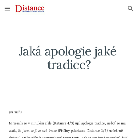
Skip to main content
Skip to navigation
Jaká apologie jaké 
tradice?
Jiří Fuchs
M. Semín se v minulém čísle (Distance 4/3) ujal apologie tradice, neboť se mu 
zdálo, že jsem se jí ve své úvaze (Příčiny polarizace, Distance 3/3) nešetrně 