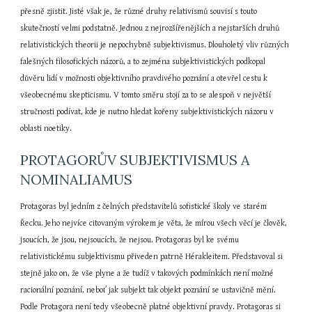
přesně zjistit. Jisté však je, že různé druhy relativismů souvisí s touto 
skutečností velmi podstatně. Jednou z nejrozšířenějších a nejstarších druhů 
relativistických theorii je nepochybně subjektivismus. Dlouholetý vliv různých 
falešných filosofických názorů, a to zejména subjektivistických podkopal 
důvěru lidí v možnosti objektivního pravdivého poznání a otevřel cestu k 
všeobecnému skepticismu. V tomto směru stojí za to se alespoň v největší 
stručnosti podívat, kde je nutno hledat kořeny subjektivistických názoru v 
oblasti noetiky.
PROTAGORŮV SUBJEKTIVISMUS A 
NOMINALIAMUS
Protagoras byl jedním z čelných představitelů sofistické školy ve starém 
Řecku. Jeho nejvíce citovaným výrokem je věta, že mírou všech věcí je člověk, 
jsoucích, že jsou, nejsoucích, že nejsou. Protagoras byl ke svému 
relativistickému subjektivismu přiveden patrně Hérakleitem. Představoval si 
stejně jako on, že vše plyne a že tudíž v takových podmínkách není možné 
racionální poznání, neboť jak subjekt tak objekt poznání se ustavičně mění. 
Podle Protagora není tedy všeobecně platné objektivní pravdy. Protagoras si 