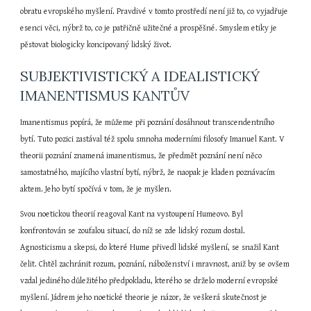
obratu evropského myšlení. Pravdivé v tomto prostředí není již to, co vyjadřuje 
esenci věci, nýbrž to, co je patřičně užitečné a prospěšné. Smyslem etiky je 
pěstovat biologicky koncipovaný lidský život.
SUBJEKTIVISTICKÝ A IDEALISTICKÝ 
IMANENTISMUS KANTŮV
Imanentismus popírá, že můžeme při poznání dosáhnout transcendentního 
bytí. Tuto pozici zastával též spolu smnoha moderními filosofy Imanuel Kant. V 
theorii poznání znamená imanentismus, že předmět poznání není něco 
samostatného, majícího vlastní bytí, nýbrž, že naopak je kladen poznávacím 
aktem. Jeho bytí spočívá v tom, že je myšlen.
Svou noetickou theorií reagoval Kant na vystoupení Humeovo. Byl 
konfrontován se zoufalou situací, do níž se zde lidský rozum dostal. 
Agnosticismu a skepsi, do které Hume přivedl lidské myšlení, se snažil Kant 
čelit. Chtěl zachránit rozum, poznání, náboženství i mravnost, aniž by se ovšem 
vzdal jediného důležitého předpokladu, kterého se drželo moderní evropské 
myšlení. Jádrem jeho noetické theorie je názor, že veškerá skutečnost je 