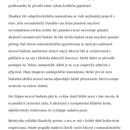
problematiky by přesáhl rámec tohoto krátkého pojednání.
Zhoubný vliv subjektivistického nominalismu se však nejhlouběji projevil v 
etice. Jeho sensualistický charakter mu brání poznávat smyslově 
nevnímatelnou etickou realitu. Bez poznání esencí neexistuje poznání 
ideálních normativních hodnot. Do říše těchto hodnot nemá smyslové poznáni 
přístup. Pod vlivem nominalistického agnosticismu se začal pro nadčasové 
mravní hodnoty markantně ztrácet smysl. Mravní řád se zrelativizoval a 
pohlíželo se na něj z hlediska dobových konvenci. Etické dobro se převedlo 
postupně na “dobro„ mimoetické: dobré je to, co je empiricky užitečné a 
příjemné, říkají stoupenci axiologického nominalismu. Neboť pro ně není 
hodnotou ideální mravní norma odpovídající lidské přirozenosti, která existuje 
nezávisle na našem vědomí.
Oni chápou mravní hodnotu jako to, co lépe slouží lidské praxi v tom smyslu, že 
to pomáhá k zvyšování zisku, k udržování a vystupňování lidského života, 
objektivisticky relativismus tu vystupuje nadmíru jasně.
Metafysika vyklidila filosofický prostor, a ten se stal v krátké době královstvím 
empiricismu. Hmotě propadlý moderní člověk vzešel hlavně z nominalistického 