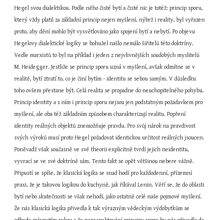
Hegel svou dialektikou. Podle něho čisté bytí a čisté nic je totéž: princip sporu, 
který vždy platil za základní princip nejen myšlení, nýbrž i reality, byl vyřazen 
proto, aby dění mohlo být vysvětlováno jako spojení bytí a nebytí. Po objevu 
Hegelovy dialektické logiky se bohužel našlo nemálo šiřitelů této doktríny. 
Vedle marxistů to byl na příklad i jeden z nejvlivnějších soudobých myslitelů 
M. Heidegger. Jestliže se princip sporu uzná v myšlení, avšak odmítne se v 
realitě, bytí ztratí to, co je činí bytím - identitu se sebou samým. V důsledku 
toho ovšem přestane být. Celá realita se propadne do neuchopitelného pohybu. 
Princip identity a s ním i princip sporu nejsou jen podstatným požadavkem pro 
myšlení, ale oba též základním způsobem charakterizují realitu. Popření 
identity reálných objektů znemožňuje pravdu. Pro svůj nárok na pravdivost 
svých výroků musí proto Hegel požadovat identickou určitost reálných jsoucen. 
Poněvadž však současně ve své theorii explicitně tvrdí jejich neidentitu, 
vyvrací se ve své doktríně sám. Tento fakt se opět většinou nebere vážně. 
Připustí se spíše, že klasická logika se snad hodí pro každodenní, přízemní 
praxi, že je takovou logikou do kuchyně, jak říkával Lenin. Věří se, že do oblasti 
bytí nebo skutečnosti se však nehodí, jako ostatně celé naše pojmové myšlení. 
Že nás klasická logika přivedla k tak výrazným vědeckým výdobytkům se 