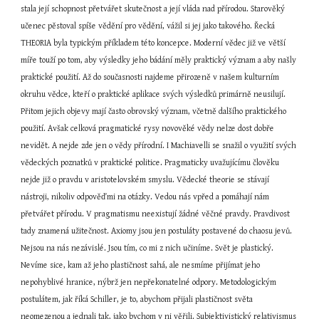
stala její schopnost přetvářet skutečnost a její vláda nad přírodou. Starověký 
učenec pěstoval spíše vědění pro vědění, vážil si jej jako takového. Řecká 
THEORIA byla typickým příkladem této koncepce. Moderní vědec již ve větší 
míře touží po tom, aby výsledky jeho bádání měly praktický význam a aby našly 
praktické použití. Až do současnosti najdeme přirozeně v našem kulturním 
okruhu vědce, kteří o praktické aplikace svých výsledků primárně neusilují. 
Přitom jejich objevy mají často obrovský význam, včetně dalšího praktického 
použití. Avšak celková pragmatické rysy novověké vědy nelze dost dobře 
nevidět. A nejde zde jen o vědy přírodní. I Machiavelli se snažil o využití svých 
vědeckých poznatků v praktické politice. Pragmaticky uvažujícímu člověku 
nejde již o pravdu v aristotelovském smyslu. Vědecké theorie se stávají 
nástroji, nikoliv odpověďmi na otázky. Vedou nás vpřed a pomáhají nám 
přetvářet přírodu. V pragmatismu neexistují žádné věčné pravdy. Pravdivost 
tady znamená užitečnost. Axiomy jsou jen postuláty postavené do chaosu jevů. 
Nejsou na nás nezávislé. Jsou tím, co mi z nich učiníme. Svět je plastický. 
Nevíme sice, kam až jeho plastičnost sahá, ale nesmíme přijímat jeho 
nepohyblivé hranice, nýbrž jen nepřekonatelné odpory. Metodologickým 
postulátem, jak říká Schiller, je to, abychom přijali plastičnost světa 
neomezenou a jednali tak, jako bychom v ni věřili. Subjektivistický relativismus 