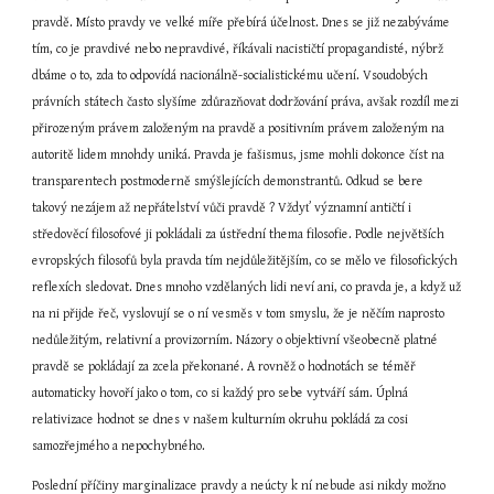
pravdě. Místo pravdy ve velké míře přebírá účelnost. Dnes se již nezabýváme 
tím, co je pravdivé nebo nepravdivé, říkávali nacističtí propagandisté, nýbrž 
dbáme o to, zda to odpovídá nacionálně-socialistickému učení. Vsoudobých 
právních státech často slyšíme zdůrazňovat dodržování práva, avšak rozdíl mezi 
přirozeným právem založeným na pravdě a positivním právem založeným na 
autoritě lidem mnohdy uniká. Pravda je fašismus, jsme mohli dokonce číst na 
transparentech postmoderně smýšlejících demonstrantů. Odkud se bere 
takový nezájem až nepřátelství vůči pravdě ? Vždyť významní antičtí i 
středověcí filosofové ji pokládali za ústřední thema filosofie. Podle největších 
evropských filosofů byla pravda tím nejdůležitějším, co se mělo ve filosofických 
reflexích sledovat. Dnes mnoho vzdělaných lidi neví ani, co pravda je, a když už 
na ni přijde řeč, vyslovují se o ní vesměs v tom smyslu, že je něčím naprosto 
nedůležitým, relativní a provizorním. Názory o objektivní všeobecně platné 
pravdě se pokládají za zcela překonané. A rovněž o hodnotách se téměř 
automaticky hovoří jako o tom, co si každý pro sebe vytváří sám. Úplná 
relativizace hodnot se dnes v našem kulturním okruhu pokládá za cosi 
samozřejmého a nepochybného.
Poslední příčiny marginalizace pravdy a neúcty k ní nebude asi nikdy možno 