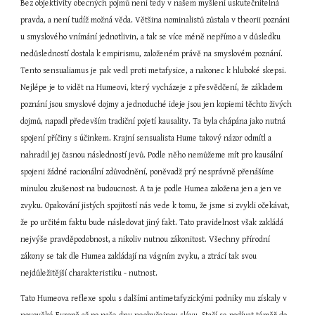
Bez objektivity obecných pojmů není tedy v našem myšleni uskutečnitelná 
pravda, a není tudíž možná věda. Většina nominalistů zůstala v theorii poznáni 
u smyslového vnímání jednotlivin, a tak se více méně nepřímo a v důsledku 
nedůsledností dostala k empirismu, založeném právě na smyslovém poznání. 
Tento sensualiamus je pak vedl proti metafysice, a nakonec k hluboké skepsi. 
Nejlépe je to vidět na Humeovi, který vycházeje z přesvědčení, že základem 
poznání jsou smyslové dojmy a jednoduché ideje jsou jen kopiemi těchto živých 
dojmů, napadl především tradiční pojetí kausality. Ta byla chápána jako nutná 
spojení příčiny s účinkem. Krajní sensualista Hume takový názor odmítl a 
nahradil jej časnou následností jevů. Podle něho nemůžeme mít pro kausální 
spojeni žádné racionální zdůvodnění, poněvadž prý nesprávně přenášíme 
minulou zkušenost na budoucnost. A ta je podle Humea založena jen a jen ve 
zvyku. Opakování jistých spojitostí nás vede k tomu, že jsme si zvykli očekávat, 
že po určitém faktu bude následovat jiný fakt. Tato pravidelnost však zakládá 
nejvýše pravděpodobnost, a nikoliv nutnou zákonitost. Všechny přírodní 
zákony se tak dle Humea zakládají na vágním zvyku, a ztrácí tak svou 
nejdůležitější charakteristiku - nutnost.
Tato Humeova reflexe spolu s dalšími antimetafyzickými podniky mu získaly v 