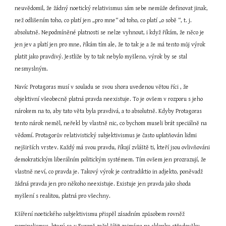
neuvědomil, že žádný noetický relativismus sám sebe nemůže definovat jinak, 
než odlišením toho, co platí jen „pro mne“ od toho, co platí „o sobě “, t. j. 
absolutně. Nepodmíněné platnosti se nelze vyhnout, i když říkám, že něco je 
jen jev a platí jen pro mne, říkám tím ale, že to tak je a že má tento můj výrok 
platit jako pravdivý. Jestliže by to tak nebylo myšleno, výrok by se stal 
nesmyslným.
Navíc Protagoras musí v souladu se svou shora uvedenou větou říci , že 
objektivní všeobecně platná pravda neexistuje. To je ovšem v rozporu s jeho 
nárokem na to, aby tato věta byla pravdivá, a to absolutně. Kdyby Protagoras 
tento nárok neměl, neřekl by vlastně nic, co bychom museli brát speciálně na 
vědomí. Protagorův relativistický subjektivismus je často uplatňován lidmi 
nejširších vrstev. Každý má svou pravdu, říkají zvláště ti, kteří jsou ovlivňováni 
demokratickým liberálním politickým systémem. Tím ovšem jen prozrazují, že 
vlastně neví, co pravda je. Takový výrok je contradiktio in adjekto, poněvadž 
žádná pravda jen pro někoho neexistuje. Existuje jen pravda jako shoda 
myšlení s realitou, platná pro všechny.
Kšíření noetického subjektivismu přispěl zásadním způsobem rovněž 