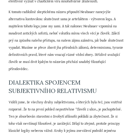
efektivně vyznat v chaotickém víru mnohotvárné zkušenosti.
K tomuto radikálně skeptickému názoru připouští Neubauer nanejvýše 
alternativu kantovskou: skutečnost sama je artefaktem - výtvorem logu. A 
majitelem tohoto logu jsme my sami. A tak nakonec Neubauer vzpomíná na 
moudrost antických sofistů, neboť vskutku mírou všech věcí je člověk. Záleží 
prý na způsobu našeho přístupu, na našem zájmu azáměru, jak bude skutečnost 
vypadat. Musíme se přece zbavit jha přírodních zákonů, determinismu, tyranie 
definitivních pravd, které nám vnucují různé vědní obory. Střízlivě uvažující 
člověk se musí divit kjakým to názorům přichází soudobý filozofující 
přírodovědec.
DIALEKTIKA SPOJENCEM 
SUBJEKTIVNÍHO RELATIVISMU
Viděli jsme, že všechny druhy subjektivismu, o kterých byla řeč, jsou vnitřně 
rozporné. Že to na první pohled nepostřehne “člověk z ulice„ je pochopitelné. 
Ten je absorbován starostmi o živobytí afilosofii pokládá za zbytečnost. Že si 
toho však nevšímají filosofové, je zarážející. Dělají to zřejmě, protože principy 
klasické logiky neberou vážně. Kroky k jejímu znevážení podnikl zejména 