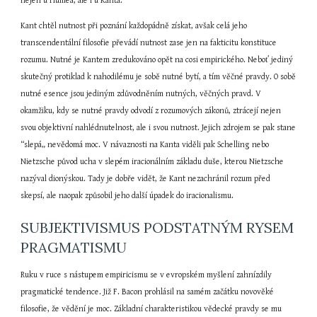
nejen u Humea, ale i u Kanta.
Kant chtěl nutnost při poznání každopádně získat, avšak celá jeho 
transcendentální filosofie převádí nutnost zase jen na fakticitu konstituce 
rozumu. Nutné je Kantem zredukováno opět na cosi empirického. Neboť jediný 
skutečný protiklad k nahodilému je sobě nutné bytí, a tím věčné pravdy. O sobě 
nutné esence jsou jediným zdůvodněním nutných, věčných pravd. V 
okamžiku, kdy se nutné pravdy odvodí z rozumových zákonů, ztrácejí nejen 
svou objektivní nahlédnutelnost, ale i svou nutnost. Jejich zdrojem se pak stane 
“slepá„ nevědomá moc. V návaznosti na Kanta viděli pak Schelling nebo 
Nietzsche původ ucha v slepém iracionálním základu duše, kterou Nietzsche 
nazýval dionýskou. Tady je dobře vidět, že Kant nezachránil rozum před 
skepsí, ale naopak způsobil jeho další úpadek do iracionalismu.
SUBJEKTIVISMUS PODSTATNÝM RYSEM 
PRAGMATISMU
Ruku v ruce s nástupem empiricismu se v evropském myšlení zahnízdily 
pragmatické tendence. Již F. Bacon prohlásil na samém začátku novověké 
filosofie, že vědění je moc. Základní charakteristikou vědecké pravdy se mu 