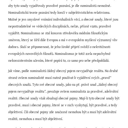
aby tyto soudy vyjadřovaly pravdivé poznání, je dle nominalistů nemožné. 
Nominalistická teorie poznání tedy končí v subjektivistickém relativismu. 
Možné je jen smyslové vnímání individuálních věcí, a obecné soudy, které jsou 
nepostradatelné ve vědeckých disciplínách, nelze, přísně vzato, pravdivě 
vyjádřit. Nominalismus se stal koncem středověku módním filosofickým 
směrem, který se šířil dále Evropou a má v evropském myšlení významný vliv 
dodnes. Sluší se připomenout, že jeho široké přijetí svědčí o nekritičnosti 
evropských novověkých filosofů. Nominalismus je totiž zcela nepochybně 
nekonsistentním učením, které popírá to, co samo pro sebe předpokládá.
Jak víme, podle nominalistů žádný obecný pojem nevyjadřuje realitu. Na druhé 
straně ovšem nominalisté musí nutně používat k vyjádření svých „pravd“ 
obecných soudů. Tyto své obecné soudy, jako na př. právě soud „žádný obecný 
pojem nevyjadřuje realitu“, považuje ovšem nominalista za pravdivé, adekvátní 
realitě. Obecné soudy však obsahují obecné pojmy. Mají-li tyto obecné soudy být 
pravdivé, musí i obecné pojmy, které se v nich vyskytují, být pravdivé, a tedy 
objektivní. Čili obecné pojmy zde současně nemohou být a musí být adekvátní 
realitě, nemohou a musí být objektivní.