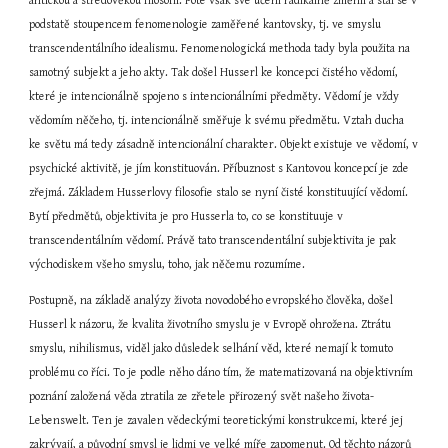
antickou a středověkou filosofii. Poté však své učeni radikálně změnil a stal se v 
podstatě stoupencem fenomenologie zaměřené kantovsky, tj. ve smyslu 
transcendentálního idealismu. Fenomenologická methoda tady byla použita na 
samotný subjekt a jeho akty. Tak došel Husserl ke koncepci čistého vědomí, 
které je intencionálně spojeno s intencionálními předměty. Vědomí je vždy 
vědomím něčeho, tj. intencionálně směřuje k svému předmětu. Vztah ducha 
ke světu má tedy zásadně intencionální charakter. Objekt existuje ve vědomí, v 
psychické aktivitě, je jím konstituován. Příbuznost s Kantovou koncepcí je zde 
zřejmá. Základem Husserlovy filosofie stalo se nyní čisté konstituující vědomí. 
Bytí předmětů, objektivita je pro Husserla to, co se konstituuje v 
transcendentálním vědomí. Právě tato transcendentální subjektivita je pak 
východiskem všeho smyslu, toho, jak něčemu rozumíme.
Postupně, na základě analýzy života novodobého evropského člověka, došel 
Husserl k názoru, že kvalita životního smyslu je v Evropě ohrožena. Ztrátu 
smyslu, nihilismus, viděl jako důsledek selhání věd, které nemají k tomuto 
problému co říci. To je podle něho dáno tím, že matematizovaná na objektivním 
poznání založená věda ztratila ze zřetele přirozený svět našeho života- 
Lebenswelt. Ten je zavalen vědeckými teoretickými konstrukcemi, které jej 
zakrývají, a původní smysl je lidmi ve velké míře zapomenut. Od těchto názorů 