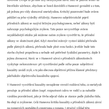
novověké Evropě až po naše dny neobyčejnou slávu. Stačí se podívat téměř do 
kterékoliv učebnice, abychom se hned dozvěděli o Humeově genialitě a o tom, 
jak jednou pro vždy skoncoval smetafysikou. Kritický pozorovatel bude ovšem 
pohlížet na jeho výsledky střízlivěji. Humeovo subjektivistické pojetí 
přírodních zákonů se nazývá běžným psychologismem, neboť zákony bytí 
nahrazuje psychologickým zvykem. Tato pozice nevysvětluje ovšem 
nejzákladnější otázku: jak můžeme našim zvykem vysvětlit to, že přírodní 
zákony ve skutečnosti platí. Když stavební inženýr vystaví údolní přehradu 
podle platných zákonů, přehrada bude plnit svou funkci. Jestliže bude tato 
stavba chybně propočtena a nebude mít potřebné fyzikální parametry, dojde k 
jejímu zhroucení. Navíc se v Humeově učení o přírodních zákonitostech 
vyskytuje nekonsistence: při vysvětlování podle něho pouze subjektivní 
kauzality zavádí zvyk, a to jako obecnou objektivní příčinu klamné představy 
jakéhokoliv objektivního kausálního spojení.
V Humeově vysvětlení kausality nenajdeme rovněž rozlišení toho, co metafysik 
považuje za přírodní zákon (např. rozpustnost cukru ve vodě) a za nahodile 
vzniklou pravidelnost, jako je třeba odjezd vlaku ze stanice podle jízdního řádu. 
Na obojí si zvykneme. Celá Humeova kritika kausality a přírodních zákonů závisí 
na rozporných postulátech empirismu o rozumu. I stručný výklad této 