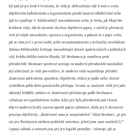
byl pak již jen krok k tvrzením, že věda je ztělesněním vůle k moci a svým 
objektivním kalkulováním a organizováním působí masivní odlidšťování nebo 
(jak to vyjadřuje V. Bělohradský) zneosobňování světa. Je třeba, jak říkají tito 
kritikové vědy, dát do závorek všechny objektivní pojmy, v nichž je přirozený 
svět již nějak zneosobněn, upraven a organizován, a pokusit se o popis světa, 
jak se nám jeví v první osobě, ještě nezmatematizován a technicky neovládnut. 
Zatímco Bělohradský kritizuje zneosobňující účinek společenských a politických 
věd, kritika dalšího našeho filosofa, Zd. Neubauera je namířena proti 
přírodovědě. Neubauer positivně oceňuje na moderní přírodovědě maximálně 
její užitečnost. Je však přesvědčen, že moderní věda nepostihuje přírodní 
skutečnost adekvátním způsobem. Objektivita vědění je podle něho vlastně 
výsledkem pokleslého poznávacího přístupu. Vesmír se současné vědě jeví jako 
zákonitý KOSMOS, zatímco ve skutečnosti představuje podle Neubauera 
výbušnou nevypočítatelnou realitu. Když prý byla přírodověda pod vlivem 
objevů moderní fysiky nucena opustit pojem substance, došlo prý k zhroucení 
principu objektivity. „Skutečnost sama je nepoznatelná“, hlásá Neubuer, „je pro 
nás jen lhostejným médiem praktické orientace, jehož jsme sami součástí/2/“. 
I pojmy náhody a nutnosti jsou prý jen logické postuláty - nástroje, jak se 