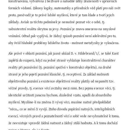
konstruována, vytvářena z beztvaré a nahodilé látky zkušenosti v apriorních 
formách vědomí. Zákony logiky, matematiky a přírodních věd platí pro náš svět 
proto, poněvadž je to právě lidské myšlení, které je tam klade a tvoří jejich 
základy. Avšak za těchto podmínek je nemožné poznat věc o sobě, tj. 
subsistentní realitu skrytou za jevy. Poznání je znovu omezeno na smyslové 
vnímání. Odtud pak vyplývá, že žádný způsob poznání není adekvátní pro to, 
aby řešil hluboké problémy lidského života - možnost metafysiky je vyloučena.
Ale právě v oblasti poznání, jak jasně ukázal D. v. Hildebrand/1/, se také Kant 
zaplétá do rozporů, když na jedné straně vyhlašuje konstruktivní charakter 
reality při poznávání (tj. poznání spočívá v konstrukci objektu), na druhé 
straně je jeho pojetí poznání klasické, tj. receptivní. Za základ možnosti 
objektivního poznání a existence objektivní reality platily od nepaměti tzv. 
věčné pravdy, tj. esence věcí avztahy mezi nimi. Bez pojmu esence věci, tj. 
identické určitosti jsoucna bychom, důsledně vzato, upadli do absurdního 
myšlení. Myslíme-li na změnu či vývoj věci, musíme nutně předpokládat 
“něco„, co se mění či vyvíjí. Ztoho důvodu popírání nutných, inteligibilních 
esencí, věcných pravd a poznatelností věcí o sobě vede nevyhnutelně k tomu, 
že neexistuje vpravdě žádná nutnost a žádný stálá hodnota. A k tomu dochází 