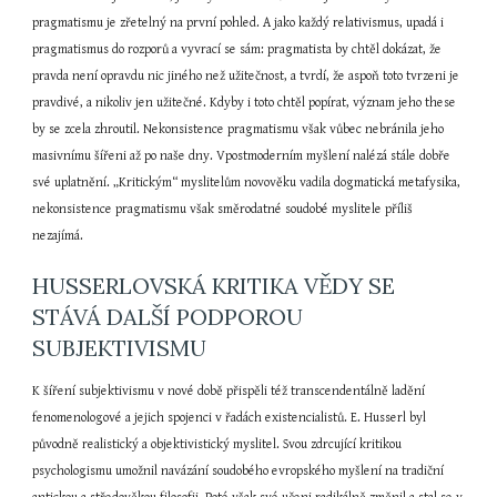
pragmatismu je zřetelný na první pohled. A jako každý relativismus, upadá i 
pragmatismus do rozporů a vyvrací se sám: pragmatista by chtěl dokázat, že 
pravda není opravdu nic jiného než užitečnost, a tvrdí, že aspoň toto tvrzeni je 
pravdivé, a nikoliv jen užitečné. Kdyby i toto chtěl popírat, význam jeho these 
by se zcela zhroutil. Nekonsistence pragmatismu však vůbec nebránila jeho 
masivnímu šířeni až po naše dny. Vpostmoderním myšlení nalézá stále dobře 
své uplatnění. „Kritickým“ myslitelům novověku vadila dogmatická metafysika, 
nekonsistence pragmatismu však směrodatné soudobé myslitele příliš 
nezajímá.
HUSSERLOVSKÁ KRITIKA VĚDY SE 
STÁVÁ DALŠÍ PODPOROU 
SUBJEKTIVISMU
K šíření subjektivismu v nové době přispěli též transcendentálně ladění 
fenomenologové a jejich spojenci v řadách existencialistů. E. Husserl byl 
původně realistický a objektivistický myslitel. Svou zdrcující kritikou 
psychologismu umožnil navázání soudobého evropského myšlení na tradiční 