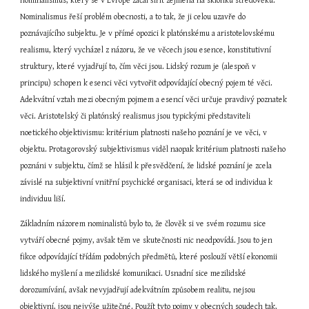
nominalismus, který se v Evropě začal šířit zejména na sklonku středověku. 
Nominalismus řeší problém obecnosti, a to tak, že ji celou uzavře do 
poznávajícího subjektu. Je v přímé opozici k platónskému a aristotelovskému 
realismu, který vycházel z názoru, že ve věcech jsou esence, konstitutivní 
struktury, které vyjadřují to, čím věci jsou. Lidský rozum je (alespoň v 
principu) schopen k esenci věci vytvořit odpovídající obecný pojem té věci. 
Adekvátní vztah mezi obecným pojmem a esencí věci určuje pravdivý poznatek 
věci. Aristotelský či platónský realismus jsou typickými představiteli 
noetického objektivismu: kritérium platnosti našeho poznání je ve věci, v 
objektu. Protagorovský subjektivismus viděl naopak kritérium platnosti našeho 
poznáni v subjektu, čímž se hlásil k přesvědčení, že lidské poznání je zcela 
závislé na subjektivní vnitřní psychické organisaci, která se od individua k 
individuu liší.
Základním názorem nominalistů bylo to, že člověk si ve svém rozumu sice 
vytváří obecné pojmy, avšak těm ve skutečnosti nic neodpovídá. Jsou to jen 
fikce odpovídající třídám podobných předmětů, které poslouží větší ekonomii 
lidského myšlení a mezilidské komunikaci. Usnadní sice mezilidské 
dorozumívání, avšak nevyjadřují adekvátním způsobem realitu, nejsou 
objektivní, jsou nejvýše užitečné. Použít tyto pojmy v obecných soudech tak, 