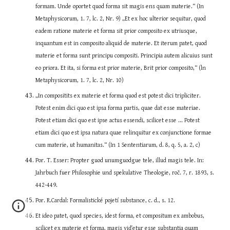
formam. Unde oportet quod forma sit magis ens quam materie.“ (In 
Metaphysicorum, 1. 7, lc. 2, Nr. 9) „Et ex hoc ulterior sequitur, quod 
eadem ratione materie et forma sit prior composito ex utriusque, 
inquantum est in composito aliquid de materie. Et iterum patet, quod 
materie et forma sunt principu compositi. Principia autem alicuius sunt 
eo priora. Et ita, si forma est prior materie, Brit prior composito,“ (ln 
Metaphysicorum, 1. 7, lc. 2, Nr. 10)
„In compositits ex materie et forma quod est potest dici tripliciter. 
Potest enim dici quo est ipsa forma partis, quae dat esse materiae. 
Potest etiam dici quo est ipse actus essendi, scilicet esse ... Potest 
etiam dici quo est ipsa natura quae relinquitur ex conjunctione formae 
cum materie, ut humanitas.“ (In 1 Sententiarum, d. 8, q. 5, a. 2, c)
Por. T. Esser: Propter guod unumguodgue tele, illud magis tele. In: 
Jahrbuch fuer Philosophie und spekulative Theologie, roč. 7, r. 1893, s. 
442-449.
Por. R.Cardal: Formalistické pojetí substance, c. d., s. 12.
Et ideo patet, quod species, idest forma, et compositum ex ambobus, 
scilicet ex materie et forma, magis viďetur esse substantia quam 