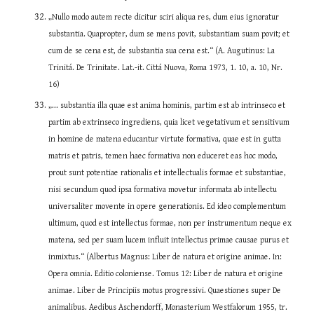
„Nullo modo autem recte dicitur sciri aliqua res, dum eius ignoratur 
substantia. Quapropter, dum se mens povit, substantiam suam povit; et 
cum de se cena est, de substantia sua cena est.“ (A. Augutinus: La 
Trinitá. De Trinitate. Lat.-it. Cittá Nuova, Roma 1973, 1. 10, a. 10, Nr. 
16)
„... substantia illa quae est anima hominis, partim est ab intrinseco et 
partim ab extrinseco ingrediens, quia licet vegetativum et sensitivum 
in homine de matena educantur virtute formativa, quae est in gutta 
matris et patris, temen haec formativa non educeret eas hoc modo, 
prout sunt potentiae rationalis et intellectualis formae et substantiae, 
nisi secundum quod ipsa formativa movetur informata ab intellectu 
universaliter movente in opere generationis. Ed ideo complementum 
ultimum, quod est intellectus formae, non per instrumentum neque ex 
matena, sed per suam lucem influit intellectus primae causae purus et 
inmixtus.“ (Albertus Magnus: Liber de natura et origine animae. In: 
Opera omnia. Editio coloniense. Tomus 12: Liber de natura et origine 
animae. Liber de Principiis motus progressivi. Quaestiones super De 
animalibus. Aedibus Aschendorff, Monasterium Westfalorum 1955, tr. 