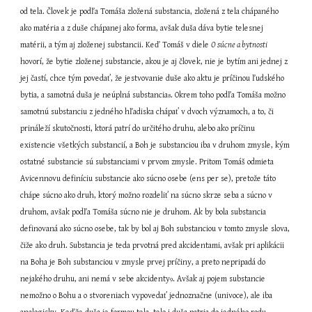
od tela. Človek je podľa Tomáša zložená substancia, zložená z tela chápaného 
ako matéria a z duše chápanej ako forma, avšak duša dáva bytie telesnej 
matérii, a tým aj zloženej substancii. Keď Tomáš v diele 
O súcne a bytnosti 
hovorí, že bytie zloženej substancie, akou je aj človek, nie je bytím ani jednej z 
jej častí, chce tým povedať, že jestvovanie duše ako aktu je príčinou ľudského 
bytia, a samotná duša je neúplná substancia
. Okrem toho podľa Tomáša možno 
8
samotnú substanciu z jedného hľadiska chápať v dvoch významoch, a to, či 
prináleží skutočnosti, ktorá patrí do určitého druhu, alebo ako príčinu 
existencie všetkých substancií, a Boh je substanciou iba v druhom zmysle, kým 
ostatné substancie sú substanciami v prvom zmysle. Pritom Tomáš odmieta 
Avicennovu definíciu substancie ako súcno osebe (ens per se), pretože táto 
chápe súcno ako druh, ktorý možno rozdeliť na súcno skrze seba a súcno v 
druhom, avšak podľa Tomáša súcno nie je druhom. Ak by bola substancia 
definovaná ako súcno osebe, tak by bol aj Boh substanciou v tomto zmysle slova, 
čiže ako druh. Substancia je teda prvotná pred akcidentami, avšak pri aplikácii 
na Boha je Boh substanciou v zmysle prvej príčiny, a preto nepripadá do 
nejakého druhu, ani nemá v sebe akcidenty
. Avšak aj pojem substancie 
9
nemožno o Bohu a o stvoreniach vypovedať jednoznačne (univoce), ale iba 