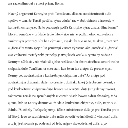
ale racionálnu dušu stvorí priamo Boh
.
33
Hlavný argument Kennyho proti Tomášovmu dôkazu subsistentnosti duše 
spočíva v tom, že Tomáš používa výraz „duša“ raz v abstraktnom a inokedy v 
konkrétnom zmysle. Na to poukazuje podľa Kennyho výraz „materiálna forma“, 
ktorým označuje v príklade teplo, ktorý síce nie je podľa neho nezmyslom s 
vnútorným protirečením bez významu, avšak ukazuje na to, že slová „matéria“ 
a „forma“ v tomto spojení sa používajú v inom význame ako „matéria“ a „forma“ 
ako vnútorné metafyzické princípy jestvujúcich vecí
. S týmto by sa dalo s 
34
Kennym súhlasiť , nie však už s jeho rozlišovaním abstraktného a konkrétneho 
chápania duše Tomášom na miestach, kde to on tak chápe: Čo presne myslí 
Kenny pod abstraktným a konkrétnym chápaním duše? Ak chápe pod 
abstraktným chápaním duše hovorenie o duši ako takej (všeobecný pojem), a 
pod konkrétnym chápaním duše hovorenie o určitej duši (singulárny pojem), 
tak potom Tomáš na spomínaných miestach všade hovorí o duši ako takej, teda 
aj tam, kde sa Kenny domnieva, že ide o konkrétne chápanie, duše, napr. v 2. 
článku 75. otázky 
Teologickej sumy 
. Dôkaz subsistencie duše je pre Tomáša preto 
kľúčový, lebo zo subsistencie duše môže odvodiť veľmi dôležitú vlastnosť duše, 
a to jej jestvovanie po oddelení od tela, najprv ako oddelenej duše, a po 