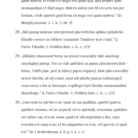
quam matena, et etiam est magis ens quam ipsa, quia propter quod 
unumquodque et illud magis. Materia autem non fit ens actu nisi per 
formam. Unde oportet quod forma sit magis ens quam matena.“ (In 
Metaphysicorum, 1. 7, Ic. 2, Nr. 9)
„Náš postup můžeme interpretovat jako kritickou aplikaci požadavků 
filosofie esence na některé významné Tomášovy teze o duši.“ (J. 
Fuchs: Filosofie. 5. Problém duše, c. d., s. 123)
„Základní situovanost formy na úroveň esenciality také umožňuje 
smysluplný postup. Ten sa však zadrhává na pojmu subsistentní duše - 
formy. Viděli jsme, proč je takový pojem rozporný. Duše jako esenciální 
určení člověka, od něj různé, musí mít jakožto jsoucno (subsistující) 
svou esenci a tím se koncepce, explikující bytí člověka, mnoronásobně 
absurdizuje.“ (J. Fuchs: Filosofie. 5. Problém duše, c. d., s. 123)
„Cum enim in solo Deo esse suum sit sua quidditas, oportet quod in 
qualibet creatura, vel in corporali vel in spirituali, inveniatur quidditas 
vel natura sua, et esse suum, quod est sibi acquisitum a Deo, cujus 
essentia est suum esse; et ita componitur ex esse, vel quo est, et quod 
est.“ (In 1 Sententiarum, d. 8, q. 5, a. 1, c)