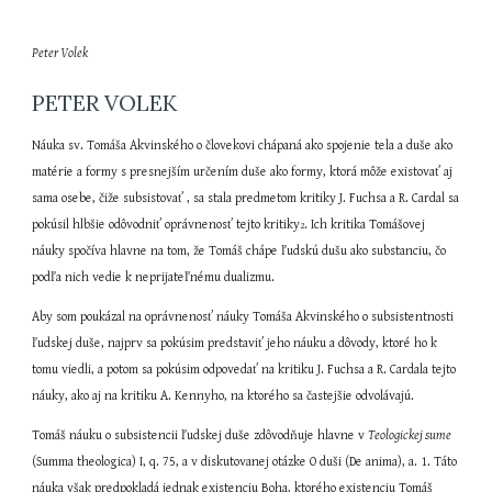
Peter Volek
PETER VOLEK
Náuka sv. Tomáša Akvinského o človekovi chápaná ako spojenie tela a duše ako 
matérie a formy s presnejším určením duše ako formy, ktorá môže existovať aj 
sama osebe, čiže subsistovať , sa stala predmetom kritiky J. Fuchsa a R. Cardal sa 
pokúsil hlbšie odôvodniť oprávnenosť tejto kritiky
. Ich kritika Tomášovej 
2
náuky spočíva hlavne na tom, že Tomáš chápe ľudskú dušu ako substanciu, čo 
podľa nich vedie k neprijateľnému dualizmu.
Aby som poukázal na oprávnenosť náuky Tomáša Akvinského o subsistentnosti 
ľudskej duše, najprv sa pokúsim predstaviť jeho náuku a dôvody, ktoré ho k 
tomu viedli, a potom sa pokúsim odpovedať na kritiku J. Fuchsa a R. Cardala tejto 
náuky, ako aj na kritiku A. Kennyho, na ktorého sa častejšie odvolávajú.
Tomáš náuku o subsistencii ľudskej duše zdôvodňuje hlavne v 
Teologickej sume 
(Summa theologica) I, q. 75, a v diskutovanej otázke O duši (De anima), a. 1. Táto 
náuka však predpokladá jednak existenciu Boha, ktorého existenciu Tomáš 