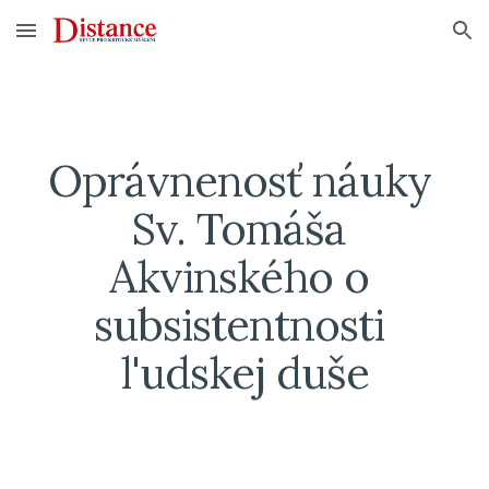
Skip to main content
Skip to navigation
Oprávnenosť náuky 
Sv. Tomáša 
Akvinského o 
subsistentnosti 
l'udskej duše