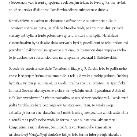
všeobecnom vzkriesení aj spojená s osláveným telom, čo tvrdí aj Kenny, avšak 
on už neuznáva dôslednosť Tomášovho dôkazu subsistencie duše
.
35
Metafyzickým základom na chápanie a odôvodnenie subsistencie duše je 
Tomášovo chápanie bytia, na základe ktorého tvrdí, že rozumnej duši pripadá 
vlastný akt bytia, a tento potom dáva aj telu, s ktorým sa spája. Na základe 
vlastného aktu bytia dokáže duša zotrvať v bytí aj po odlúčení od tela, pričom má 
prirodzenú náklonnosť na spojenie s telom
. Subsistencia duše vyplýva z toho, 
37
že je duchovnou substanciou, ako na to správne poukázal S. Swiežawski
.
38
Odvodenie subsistencie duše Tomášom kritizuje aj R. Cardal, lebo to podľa neho 
vedie k neprijateľnému dualizmu duše a tela u človeka a rozbíja jednotu ľudskej 
bytosti.
 Pritom je zaujímavé, že Cardal prijíma spolu s Tomášom, že špecifické 
39
činnosti človeka, ako myslenie a chcenie, vylučujú hmotnú povahu.
 Avšak už 
40
v ďalšom vyvodzovaní z týchto poznatkov sa ich názory rozchádzajú. Tomáš totiž 
podľa Cardala preberá bez rozpakov Aristoteleovu tézu, že vďaka svojej 
aktualite je forma viac skutočná než matéria ako aj kompozitum z nich zložené,
41
a Tomáš teda podľa neho tvrdí, že forma je viac substanciou ako matéria i 
kompozitum z nich zložené, čomu podľa textu Tomášovho komentáru 
Aristotelovej 
Metafyziky 
aj skutočne tak je, lebo formu interpretuje ako akt a 