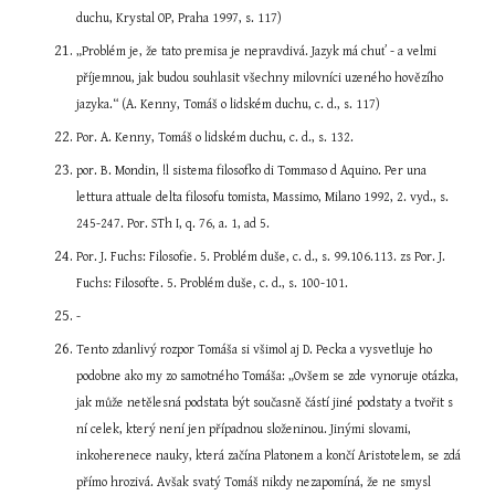
duchu, Krystal OP, Praha 1997, s. 117)
„Problém je, že tato premisa je nepravdivá. Jazyk má chuť - a velmi 
příjemnou, jak budou souhlasit všechny milovníci uzeného hovězího 
jazyka.“ (A. Kenny, Tomáš o lidském duchu, c. d., s. 117)
Por. A. Kenny, Tomáš o lidském duchu, c. d., s. 132.
por. B. Mondin, !l sistema filosofko di Tommaso d Aquino. Per una 
lettura attuale delta filosofu tomista, Massimo, Milano 1992, 2. vyd., s. 
245-247. Por. STh I, q. 76, a. 1, ad 5.
Por. J. Fuchs: Filosofie. 5. Problém duše, c. d., s. 99.106.113. zs Por. J. 
Fuchs: Filosofte. 5. Problém duše, c. d., s. 100-101.
-
Tento zdanlivý rozpor Tomáša si všimol aj D. Pecka a vysvetluje ho 
podobne ako my zo samotného Tomáša: „Ovšem se zde vynoruje otázka, 
jak může netělesná podstata být současně částí jiné podstaty a tvořit s 
ní celek, který není jen případnou složeninou. Jinými slovami, 
inkoherenece nauky, která začína Platonem a končí Aristotelem, se zdá 
přímo hrozivá. Avšak svatý Tomáš nikdy nezapomíná, že ne smysl 