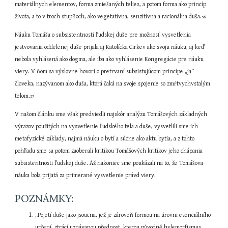
materiálnych elementov, forma zmiešaných telies, a potom forma ako princíp 
života, a to v troch stupňoch, ako vegetatívna, senzitívna a racionálna duša.
56
Náuku Tomáša o subsistentnosti ľudskej duše pre možnosť vysvetlenia 
jestvovania oddelenej duše prijala aj Katolícka Cirkev ako svoju náuku, aj keď 
nebola vyhlásená ako dogma, ale iba ako vyhlásenie Kongregácie pre náuku 
viery. V ňom sa výslovne hovorí o pretrvaní subsistujúcom princípe „ja“ 
človeka, nazývanom ako duša, ktorá čaká na svoje spojenie so zmŕtvychvstalým 
telom.
57
V našom článku sme však predviedli najskôr analýzu Tomášových základných 
výrazov použitých na vysvetlenie ľudského tela a duše, vysvetlili sme ich 
metafyzické základy, najmä náuku o bytí a súcne ako aktu bytia, a z tohto 
pohľadu sme sa potom zaoberali kritikou Tomášových kritikov jeho chápania 
subsistentnosti ľudskej duše. Až nakoniec sme poukázali na to, že Tomášova 
náuka bola prijatá za primerané vysvetlenie právd viery.
POZNÁMKY:
„Pojetí duše jako jsoucna, jež je zároveň formou na úrovni esenciálního 
určení, ztrácí uznávanou přednost, kterou původně hylemorfismus 