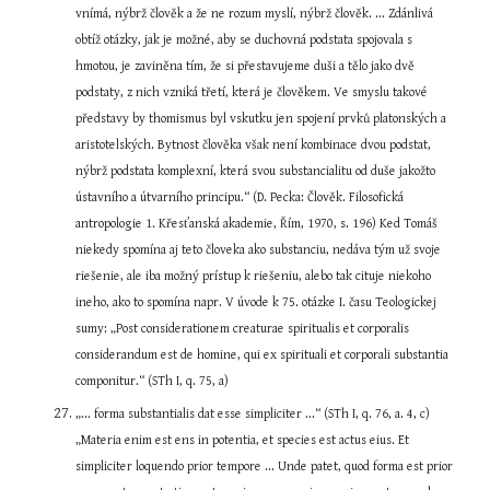
vnímá, nýbrž člověk a že ne rozum myslí, nýbrž člověk. ... Zdánlivá 
obtíž otázky, jak je možné, aby se duchovná podstata spojovala s 
hmotou, je zaviněna tím, že si přestavujeme duši a tělo jako dvě 
podstaty, z nich vzniká třetí, která je člověkem. Ve smyslu takové 
představy by thomismus byl vskutku jen spojení prvků platonských a 
aristotelských. Bytnost člověka však není kombinace dvou podstat, 
nýbrž podstata komplexní, která svou substancialitu od duše jakožto 
ústavního a útvarního principu.“ (D. Pecka: Člověk. Filosofická 
antropologie 1. Křesťanská akademie, Řím, 1970, s. 196) Ked Tomáš 
niekedy spomína aj teto človeka ako substanciu, nedáva tým už svoje 
riešenie, ale iba možný prístup k riešeniu, alebo tak cituje niekoho 
ineho, ako to spomína napr. V úvode k 75. otázke I. času Teologickej 
sumy: „Post considerationem creaturae spiritualis et corporalis 
considerandum est de homine, qui ex spirituali et corporali substantia 
componitur.“ (STh I, q. 75, a)
„... forma substantialis dat esse simpliciter ...“ (STh I, q. 76, a. 4, c) 
„Materia enim est ens in potentia, et species est actus eius. Et 
simpliciter loquendo prior tempore ... Unde patet, quod forma est prior 