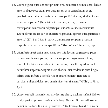
„Omnes igitur quod est post primem ens, cum non sit suum esse, habet 
esse in aliquo receptem, per quod ipsum esse contrahitur; et sic 
quolibet creato aliud est natura rei quae participat esse, et aliud ipsum 
esse participatum.“ (De spirituali creaturis, a. 1, c) „... omne 
participatum comparatur ad partcipans ut actus eius. Quaecumquae 
autem, forma creata per se subsistens ponatur, oportet quod participet 
esse ...“ (STh I, q. 75, a. 5, ad 4) „... anima per se ipsam est actus 
corporis dans corpori esse specificum.“ (De unitate intellectus, cap. 1)
„Manifestem est enim quod homo per intellectum cognoscere potest 
naturas omnium corporum, quod autem potest cognoscere aliqua, 
oportet ut nihil eorum habeat in sua natura, quia illud quod inesset ei 
naturaliter impediret cognitionem aliorum; sicut videmus quod lingua 
infrmi quae infecta est cholerico et amaro humore, non potest 
percipere aliquid dulce, sed omnia videntur ei amara.“ (STh I, q. 75, a. 
2, c)
„Abychom byli schopni chutnat všechny chuti, jazyk nesmí mít žádnou 
chuf; a pari, abychom poznávali všechny tělesné přirozenosti, rozum 
nesmí mít žádnou tělesnou přirozenost.“ (A. Kenny, Tomáš o lidském 