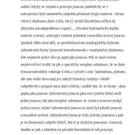
nabízí. Kdyby se zůstalo u principů jsoucna, podařilo by se v 
interpretaci bytí samotného subjektu překonat dvojici materie - forma 
vtíravý dualismus duše a těla, který zavádí filosofickou reflexi do 
labyrintu pseudoproblémů a aporií. ... Původní hylemorfická dualita 
materie a formy, ustavující vnitřně jednotné esenciální určení jsoucna 
(protože látka není akt), se prostřednictvím ontologického hybridu 
subsistentní formy (jsoucna) transformovala v nepřijatelný dualismus, 
kde nejméně jeden člen je pojat jako jsoucno. Pak se musí ovšem 
nepřesvěčivě tvrdit, že jde o specificky neúplné substance, že se duše 
transcendentálně vztahuje k tělu a vytváří s ním “podstatnou„ jednotu. 
Ale tato velká slova mají jen zakrýt bytostný rozštěp v lidské 
subjektivitě a propast mezi duší a tělem, vzniklé tím, že se forma - duše 
pojala jako jsoucno. Subsistentní jsoucno plus něco jiného (tělo) nedá 
jedno jsoucno, tak jako neúplné substance se svými esencemi nedají 
jednu esenci, neboť subsistentní jsoucno už musí byt jakožto jsoucno 
esenciálně určené. Subsistentní forma je tedy jedním jsoucnem a pak 
je tu formovaný subjekt (tělo?), který je druhým jsoucnem. Vnucená 
dualita se pak s ohledem na původní konstitutivní roli principů 