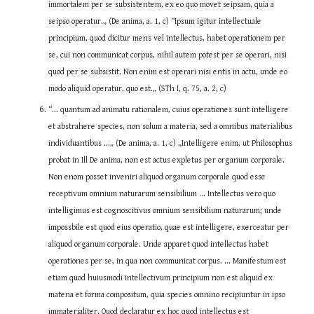
immortalem per se subsistentem, ex eo quo movet seipsam, quia a 
seipso operatur.„ (De anima, a. 1, c) “Ipsum igitur intellectuale 
principium, quod dicitur mens vel intellectus, habet operationem per 
se, cui non communicat corpus, nihil autem potest per se operari, nisi 
quod per se subsistit. Non enim est operari nisi entis in actu, unde eo 
modo aliquid operatur, quo est.„ (STh I, q. 75, a. 2, c)
“... quantum ad animatu rationalem, cuius operationes sunt intelligere 
et abstrahere species, non solum a materia, sed a omnibus materialibus 
individuantibus ...„ (De anima, a. 1, c) „Intelligere enim, ut Philosophus 
probat in Ill De anima, non est actus expletus per organum corporale. 
Non enom posset inveniri aliquod organum corporale quod esse 
receptivum omnium naturarum sensibilium ... Intellectus vero quo 
intelligimus est cognoscitivus omnium sensibilium naturarum; unde 
impossbile est quod eius operatio, quae est intelligere, exerceatur per 
aliquod organum corporale. Unde apparet quod intellectus habet 
operationes per se, in qua non communicat corpus. ... Manifestum est 
etiam quod huiusmodi intellectivum principium non est aliquid ex 
matena et forma compositum, quia species omnino recipiuntur in ipso 
immaterialiter. Quod declaratur ex hoc quod intellectus est 