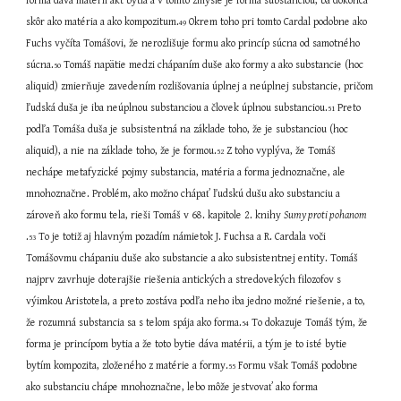
forma dáva matérii akt bytia a v tomto zmysle je forma substanciou, ba dokonca 
skôr ako matéria a ako kompozitum.
 Okrem toho pri tomto Cardal podobne ako 
49
Fuchs vyčíta Tomášovi, že nerozlišuje formu ako princíp súcna od samotného 
súcna.
 Tomáš napätie medzi chápaním duše ako formy a ako substancie (hoc 
50
aliquid) zmierňuje zavedením rozlišovania úplnej a neúplnej substancie, pričom 
ľudská duša je iba neúplnou substanciou a človek úplnou substanciou.
 Preto 
51
podľa Tomáša duša je subsistentná na základe toho, že je substanciou (hoc 
aliquid), a nie na základe toho, že je formou.
 Z toho vyplýva, že Tomáš 
52
nechápe metafyzické pojmy substancia, matéria a forma jednoznačne, ale 
mnohoznačne. Problém, ako možno chápať ľudskú dušu ako substanciu a 
zároveň ako formu tela, rieši Tomáš v 68. kapitole 2. knihy 
Sumy proti pohanom 
.
 To je totiž aj hlavným pozadím námietok J. Fuchsa a R. Cardala voči 
53
Tomášovmu chápaniu duše ako substancie a ako subsistentnej entity. Tomáš 
najprv zavrhuje doterajšie riešenia antických a stredovekých filozofov s 
výimkou Aristotela, a preto zostáva podľa neho iba jedno možné riešenie, a to, 
že rozumná substancia sa s telom spája ako forma.
 To dokazuje Tomáš tým, že 
54
forma je princípom bytia a že toto bytie dáva matérii, a tým je to isté bytie 
bytím kompozita, zloženého z matérie a formy.
 Formu však Tomáš podobne 
55
ako substanciu chápe mnohoznačne, lebo môže jestvovať ako forma 