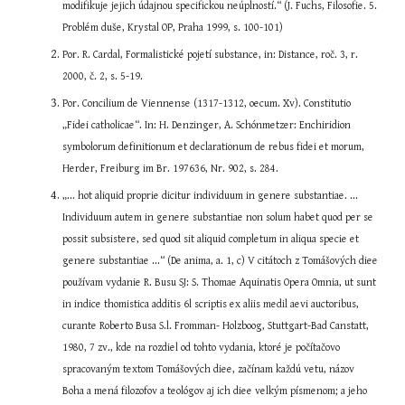
modifikuje jejich údajnou specifickou neúplností.“ (J. Fuchs, Filosofie. 5. 
Problém duše, Krystal OP, Praha 1999, s. 100-101)
Por. R. Cardal, Formalistické pojetí substance, in: Distance, roč. 3, r. 
2000, č. 2, s. 5-19.
Por. Concilium de Viennense (1317-1312, oecum. Xv). Constitutio 
„Fidei catholicae“. In: H. Denzinger, A. Schónmetzer: Enchiridion 
symbolorum definitionum et declarationum de rebus fidei et morum, 
Herder, Freiburg im Br. 197636, Nr. 902, s. 284.
„... hot aliquid proprie dicitur individuum in genere substantiae. ... 
Individuum autem in genere substantiae non solum habet quod per se 
possit subsistere, sed quod sit aliquid completum in aliqua specie et 
genere substantiae ...“ (De anima, a. 1, c) V citátoch z Tomášových diee 
používam vydanie R. Busu SJ: S. Thomae Aquinatis Opera Omnia, ut sunt 
in indice thomistica additis 6l scriptis ex aliis medil aevi auctoribus, 
curante Roberto Busa S.l. Fromman- Holzboog, Stuttgart-Bad Canstatt, 
1980, 7 zv., kde na rozdiel od tohto vydania, ktoré je počítačovo 
spracovaným textom Tomášových diee, začínam každú vetu, názov 
Boha a mená filozofov a teológov aj ich diee velkým písmenom; a jeho 