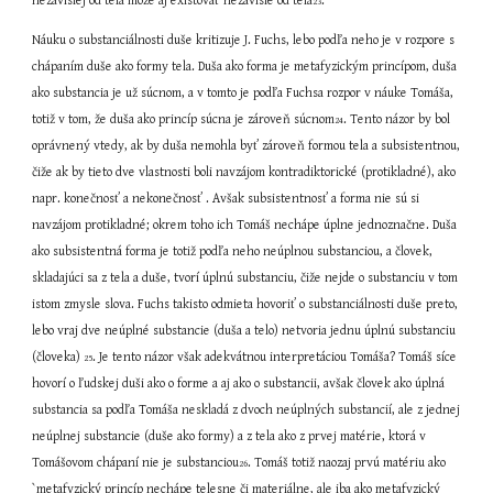
nezávislej od tela môže aj existovať nezávisle od tela
.
23
Náuku o substanciálnosti duše kritizuje J. Fuchs, lebo podľa neho je v rozpore s 
chápaním duše ako formy tela. Duša ako forma je metafyzickým princípom, duša 
ako substancia je už súcnom, a v tomto je podľa Fuchsa rozpor v náuke Tomáša, 
totiž v tom, že duša ako princíp súcna je zároveň súcnom
. Tento názor by bol 
24
oprávnený vtedy, ak by duša nemohla byť zároveň formou tela a subsistentnou, 
čiže ak by tieto dve vlastnosti boli navzájom kontradiktorické (protikladné), ako 
napr. konečnosť a nekonečnosť . Avšak subsistentnosť a forma nie sú si 
navzájom protikladné; okrem toho ich Tomáš nechápe úplne jednoznačne. Duša 
ako subsistentná forma je totiž podľa neho neúplnou substanciou, a človek, 
skladajúci sa z tela a duše, tvorí úplnú substanciu, čiže nejde o substanciu v tom 
istom zmysle slova. Fuchs takisto odmieta hovoriť o substanciálnosti duše preto, 
lebo vraj dve neúplné substancie (duša a telo) netvoria jednu úplnú substanciu 
(človeka) 
. Je tento názor však adekvátnou interpretáciou Tomáša? Tomáš síce 
25
hovorí o ľudskej duši ako o forme a aj ako o substancii, avšak človek ako úplná 
substancia sa podľa Tomáša neskladá z dvoch neúplných substancií, ale z jednej 
neúplnej substancie (duše ako formy) a z tela ako z prvej matérie, ktorá v 
Tomášovom chápaní nie je substanciou
. Tomáš totiž naozaj prvú matériu ako 
26
`metafyzický princíp nechápe telesne či materiálne, ale iba ako metafyzický 