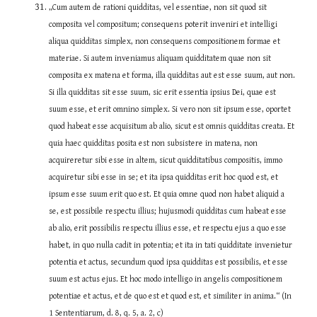
„Cum autem de rationi quidditas, vel essentiae, non sit quod sit 
composita vel compositum; consequens poterit inveniri et intelligi 
aliqua quidditas simplex, non consequens compositionem formae et 
materiae. Si autem inveniamus aliquam quidditatem quae non sit 
composita ex matena et forma, illa quidditas aut est esse suum, aut non. 
Si illa quidditas sit esse suum, sic erit essentia ipsius Dei, quae est 
suum esse, et erit omnino simplex. Si vero non sit ipsum esse, oportet 
quod habeat esse acquisitum ab alio, sicut est omnis quidditas creata. Et 
quia haec quidditas posita est non subsistere in matena, non 
acquireretur sibi esse in altem, sicut quidditatibus compositis, immo 
acquiretur sibi esse in se; et ita ipsa quidditas erit hoc quod est, et 
ipsum esse suum erit quo est. Et quia omne quod non habet aliquid a 
se, est possibile respectu illius; hujusmodi quidditas cum habeat esse 
ab alio, erit possibilis respectu illius esse, et respectu ejus a quo esse 
habet, in quo nulla cadit in potentia; et ita in tati quidditate invenietur 
potentia et actus, secundum quod ipsa quidditas est possibilis, et esse 
suum est actus ejus. Et hoc modo intelligo in angelis compositionem 
potentiae et actus, et de quo est et quod est, et similiter in anima.“ (In 
1 Sententiarum, d. 8, q. 5, a. 2, c)