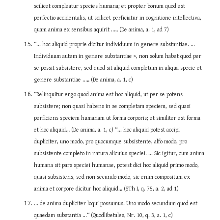
scilicet compleatur species humana; et propter bonum quod est 
perfectio accidentalis, ut scilicet perficiatur in cognitione intellectiva, 
quam anima ex sensibus aquirit ...„ (De anima, a. 1, ad 7)
“... hoc aliquid proprie dicitur individuum in genere substantiae. ... 
Individuum autem in genere substantiae >, non solum habet quod per 
se possit subsistere, sed quod sit aliquid completum in aliqua specie et 
genere substantiae ...„ (De anima, a. 1, c)
“Relinquitur ergo quod anima est hoc aliquid, ut per se potens 
subsistere; non quasi habens in se completam speciem, sed quasi 
perficiens speciem humanam ut forma corporis; et similiter est forma 
et hoc aliquid.„ (De anima, a. 1, c) “... hoc aliquid potest accipi 
dupliciter, uno modo, pro quocumque subsistente, alfo modo, pro 
subsistente completo in natura alicuius speciei. ... Sic igitur, cum anima 
humana sit pars speciei humanae, potest dici hoc aliquid primo modo, 
quasi subsistens, sed non secundo modo, sic enim compositum ex 
anima et corpore dicitur hoc aliquid.„ (STh I, q. 75, a. 2, ad 1)
... de anima dupliciter loqui possumus. Uno modo secundum quod est 
quaedam substantia ...“ (Quodlibetales, Nr. 10, q. 3, a. 1, c)