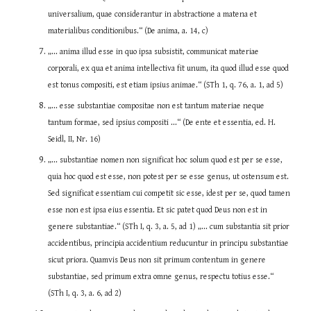
universalium, quae considerantur in abstractione a matena et 
materialibus conditionibus.“ (De anima, a. 14, c)
„... anima illud esse in quo ipsa subsistit, communicat materiae 
corporali, ex qua et anima intellectiva fit unum, ita quod illud esse quod 
est tonus compositi, est etiam ipsius animae.“ (STh 1, q. 76, a. 1, ad 5)
„... esse substantiae compositae non est tantum materiae neque 
tantum formae, sed ipsius compositi ...“ (De ente et essentia, ed. H. 
Seidl, II, Nr. 16)
„... substantiae nomen non significat hoc solum quod est per se esse, 
quia hoc quod est esse, non potest per se esse genus, ut ostensum est. 
Sed significat essentiam cui competit sic esse, idest per se, quod tamen 
esse non est ipsa eius essentia. Et sic patet quod Deus non est in 
genere substantiae.“ (STh I, q. 3, a. 5, ad 1) „... cum substantia sit prior 
accidentibus, principia accidentium reducuntur in principu substantiae 
sicut priora. Quamvis Deus non sit primum contentum in genere 
substantiae, sed primum extra omne genus, respectu totius esse.“ 
(STh I, q. 3, a. 6, ad 2)