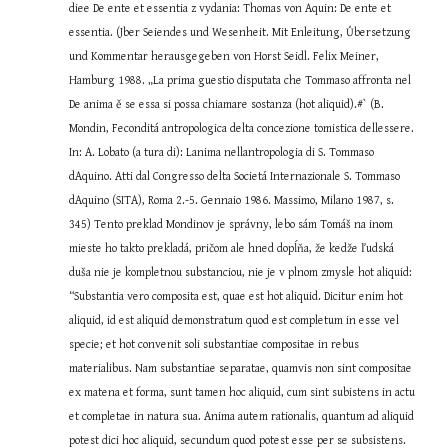
diee De ente et essentia z vydania: Thomas von Aquin: De ente et 
essentia. (Jber Seiendes und Wesenheit. Mit Enleitung, Ůbersetzung 
und Kommentar herausgegeben von Horst Seidl. Felix Meiner, 
Hamburg 1988. „La prima guestio disputata che Tommaso affronta nel 
De anima ě se essa si possa chiamare sostanza (hot aliquid).#` (B. 
Mondin, Feconditá antropologica delta concezione tomistica dellessere. 
In: A. Lobato (a tura di): Lanima nellantropologia di S. Tommaso 
dAquino. Atti dal Congresso delta Societá Internazionale S. Tommaso 
dAquino (SITA), Roma 2.-5. Gennaio 1986. Massimo, Milano 1987, s. 
345) Tento preklad Mondinov je správny, lebo sám Tomáš na inom 
mieste ho takto prekladá, pričom ale hned dopĺňa, že kedže ľudská 
duša nie je kompletnou substanciou, nie je v plnom zmysle hot aliquid: 
“Substantia vero composita est, quae est hot aliquid. Dicitur enim hot 
aliquid, id est aliquid demonstratum quod est completum in esse vel 
specie; et hot convenit soli substantiae compositae in rebus 
materialibus. Nam substantiae separatae, quamvis non sint compositae 
ex matena et forma, sunt tamen hoc aliquid, cum sint subistens in actu 
et completae in natura sua. Anima autem rationalis, quantum ad aliquid 
potest dici hoc aliquid, secundum quod potest esse per se subsistens. 