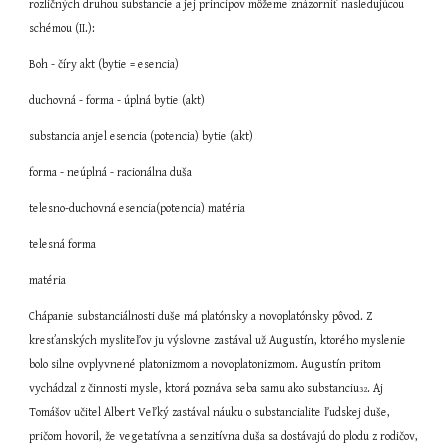
rozličných druhou substancie a jej princípov môžeme znázorniť nasledujúcou 
schémou (II.):
Boh - číry akt (bytie = esencia) 
duchovná - forma - úplná bytie (akt) 
substancia anjel esencia (potencia) bytie (akt) 
forma - neúplná - racionálna duša 
telesno-duchovná esencia(potencia) matéria 
telesná forma 
matéria
Chápanie substanciálnosti duše má platónsky a novoplatónsky pôvod. Z 
kresťanských mysliteľov ju výslovne zastával už Augustín, ktorého myslenie 
bolo silne ovplyvnené platonizmom a novoplatonizmom. Augustín pritom 
vychádzal z činnosti mysle, ktorá poznáva seba samu ako substanciu
. Aj 
32
Tomášov učitel Albert Veľký zastával náuku o substancialite ľudskej duše, 
pričom hovoril, že vegetatívna a senzitívna duša sa dostávajú do plodu z rodičov, 