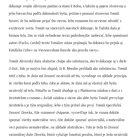
dokazuje svojím slávnymi piatimi cestami k Bohu, a takisto aj pojem stvorenia a 
jeho hierarchiu podľa dokonalosti bytia, pričom o poznaní stvorenia Tomáš 
hovorí, že ho môžeme prijať iba vierou, lebo rozumom ho nevieme odvodiť z 
existencie sveta. Tomáš na viacerých miestach dokazuje, že ľudská duša je 
formou tela, čím sa však nebudeme teraz podrobnejšie zaoberať, lebo spomínaní 
autori (Fuchs, Cardal) tento Tomášov názor prijímajú, ba dokonca ho prijala aj 
Katolícka Cirkev na Viennenskom koncile ako pravdu viery
.
3
Tomáš Akvinský dušu skutočne chápe ako substanciu, ako to dokazuje aj v diele 
O duši 
, kde ju nazýva hoc aliquid, čo B. Mondin prekladá ako substanciu
. Tomáš 
4
totiž z toho, že duša má činnosť nezávislú od tta, vyvodzuje na základe princípu, 
že všetko koná podľa toho, čoho je aktom, že duša má aj vlastný akt bytia 
nezávislý od tela. Potiaľto sa Tomáš zhoduje aj s Platónovou náukou o duši a s 
Aristotelom o rozume
. Avšak náukou o súcne ako akte bytia Tomáš prevyšuje 
5
Aristotela a je tým originálny, lebo s tým prišiel ako prvý. Tomáš špecifickú 
činnosť človeka, čiže rozumové chápanie, vysvetľuje tak, že rozum dokáže 
spoznať všetky materiálne veci, čiže dokáže spoznať univerzáliá, a materiálne 
veci poznáva nemateriálne, na základe abstrakcie
. Toto je teda tá činnosť 
6
racionálnej duše človeka, ktorá vylučuje hmotnú povahu, ktorá je teda nezávislá 