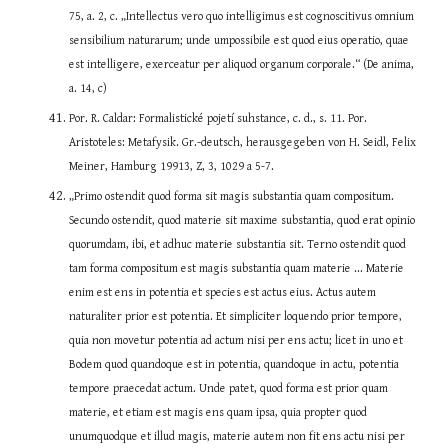
75, a. 2, c. „Intellectus vero quo intelligimus est cognoscitivus omnium 
sensibilium naturarum; unde umpossibile est quod eius operatio, quae 
est intelligere, exerceatur per aliquod organum corporale.“ (De anima, 
a. 14, c)
Por. R. Caldar: Formalistické pojetí suhstance, c. d., s. 11. Por. 
Aristoteles: Metafysik. Gr.-deutsch, herausgegeben von H. Seidl, Felix 
Meiner, Hamburg 19913, Z, 3, 1029 a 5-7.
„Primo ostendit quod forma sit magis substantia quam compositum. 
Secundo ostendit, quod materie sit maxime substantia, quod erat opinio 
quorumdam, ibi, et adhuc materie substantia sit. Terno ostendit quod 
tam forma compositum est magis substantia quam materie ... Materie 
enim est ens in potentia et species est actus eius. Actus autem 
naturaliter prior est potentia. Et simpliciter loquendo prior tempore, 
quia non movetur potentia ad actum nisi per ens actu; licet in uno et 
Bodem quod quandoque est in potentia, quandoque in actu, potentia 
tempore praecedat actum. Unde patet, quod forma est prior quam 
materie, et etiam est magis ens quam ipsa, quia propter quod 
unumquodque et illud magis, materie autem non fit ens actu nisi per 