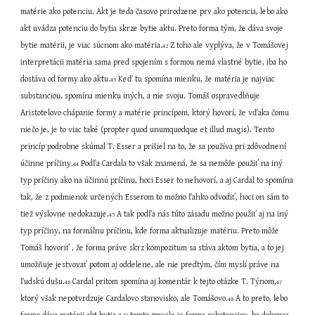
matérie ako potenciu. Akt je teda časovo prirodzene prv ako potencia, lebo ako 
akt uvádza potenciu do bytia skrze bytie aktu. Preto forma tým, že dáva svoje 
bytie matérii, je viac súcnom ako matéria.
 Z toho ale vyplýva, že v Tomášovej 
42
interpretácii matéria sama pred spojením s formou nemá vlastné bytie, iba ho 
dostáva od formy ako aktu.
 Keď tu spomína mienku, že matéria je najviac 
43
substanciou, spomína mienku iných, a nie svoju. Tomáš ospravedlňuje 
Aristotelovo chápanie formy a matérie princípom, ktorý hovorí, že vďaka čomu 
niečo je, je to viac také (propter quod unumquodque et illud magis). Tento 
princíp podrobne skúmal T. Esser a prišiel na to, že sa používa pri zdôvodnení 
účinne príčiny.
 Podľa Cardala to však znamená, že sa nemôže použiť na iný 
44
typ príčiny ako na účinnú príčinu, hoci Esser to nehovorí, a aj Cardal to spomína 
tak, že z podmienok určených Esserom to možno ľahko odvodiť, hoci on sám to 
tiež výslovne nedokazuje.
 A tak podľa nás túto zásadu možno použiť aj na iný 
45
typ príčiny, na formálnu príčinu, kde forma aktualizuje matériu. Preto môže 
Tomáš hovoriť , že forma práve skrz kompozitum sa stáva aktom bytia, a to jej 
umožňuje jestvovať potom aj oddelene, ale nie predtým, čím myslí práve na 
ľudskú dušu.
 Cardal pritom spomína aj komentár k tejto otázke T. Týnom,
46
47
ktorý však nepotvrdzuje Cardalovo stanovisko, ale Tomášovo.
 A to preto, lebo 
48