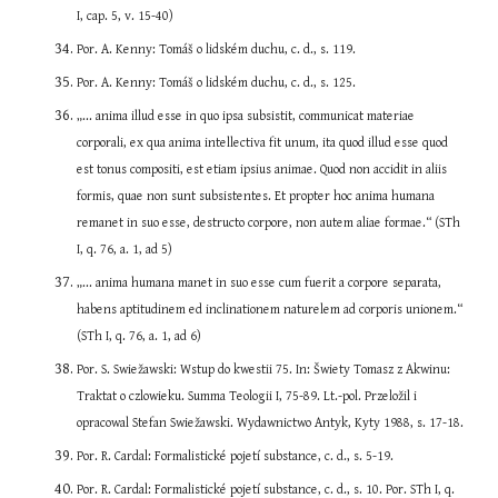
I, cap. 5, v. 15-40)
Por. A. Kenny: Tomáš o lidském duchu, c. d., s. 119.
Por. A. Kenny: Tomáš o lidském duchu, c. d., s. 125.
„... anima illud esse in quo ipsa subsistit, communicat materiae 
corporali, ex qua anima intellectiva fit unum, ita quod illud esse quod 
est tonus compositi, est etiam ipsius animae. Quod non accidit in aliis 
formis, quae non sunt subsistentes. Et propter hoc anima humana 
remanet in suo esse, destructo corpore, non autem aliae formae.“ (STh 
I, q. 76, a. 1, ad 5)
„... anima humana manet in suo esse cum fuerit a corpore separata, 
habens aptitudinem ed inclinationem naturelem ad corporis unionem.“ 
(STh I, q. 76, a. 1, ad 6)
Por. S. Swiežawski: Wstup do kwestii 75. In: Šwiety Tomasz z Akwinu: 
Traktat o czlowieku. Summa Teologii I, 75-89. Lt.-pol. Przeložil i 
opracowal Stefan Swiežawski. Wydawnictwo Antyk, Kyty 1988, s. 17-18.
Por. R. Cardal: Formalistické pojetí substance, c. d., s. 5-19.
Por. R. Cardal: Formalistické pojetí substance, c. d., s. 10. Por. STh I, q. 