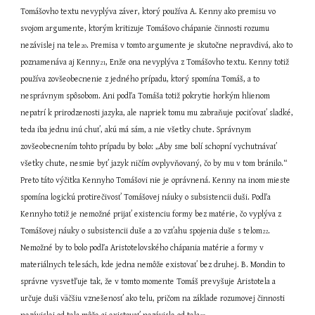
Tomášovho textu nevyplýva záver, ktorý používa A. Kenny ako premisu vo 
svojom argumente, ktorým kritizuje Tomášovo chápanie činnosti rozumu 
nezávislej na tele
. Premisa v tomto argumente je skutočne nepravdivá, ako to 
20
poznamenáva aj Kenny
, Enže ona nevyplýva z Tomášovho textu. Kenny totiž 
21
používa zovšeobecnenie z jedného prípadu, ktorý spomína Tomáš, a to 
nesprávnym spôsobom. Ani podľa Tomáša totiž pokrytie horkým hlienom 
nepatrí k prirodzenosti jazyka, ale napriek tomu mu zabraňuje pociťovať sladké, 
teda iba jednu inú chuť, akú má sám, a nie všetky chute. Správnym 
zovšeobecnením tohto prípadu by bolo: „Aby sme bolí schopní vychutnávať 
všetky chute, nesmie byť jazyk ničím ovplyvňovaný, čo by mu v tom bránilo.“ 
Preto táto výčitka Kennyho Tomášovi nie je oprávnená. Kenny na inom mieste 
spomína logickú protirečivosť Tomášovej náuky o subsistencii duši. Podľa 
Kennyho totiž je nemožné prijať existenciu formy bez matérie, čo vyplýva z 
Tomášovej náuky o subsistencii duše a zo vzťahu spojenia duše s telom
. 
22
Nemožné by to bolo podľa Aristotelovského chápania matérie a formy v 
materiálnych telesách, kde jedna nemôže existovať bez druhej. B. Mondin to 
správne vysvetľuje tak, že v tomto momente Tomáš prevyšuje Aristotela a 
určuje duši väčšiu vznešenosť ako telu, pričom na základe rozumovej činnosti 