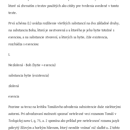
ktoré sú zhrnutím z textov použitých ako citáty pre tvrdenia uvedené v tomto 
texte.
Prvá schéma (I.) uvádza rozlíšenie všetkých substancií na dva základné druhy, 
na substanciu Boha, ktorá je nestvorená a u ktorého je jeho bytie totožné s 
esenciou, a na substancie stvorení, u ktorých sa bytie, čiže existencia, 
rozchádza s esenciou:
I. 
Nezložená - Boh (bytie = esencia)
substancia bytie (existencia)
zložená
esencia
Pozrime sa teraz na kritiku Tomášovho odvodenia subsistencie duše niektorými 
autormi. Pri odvodzovaní možnosti spoznať netelesné veci rozumom Tomáš v 
Teologickej sume 
I, q. 75, a. 2 spomína ako príklad pre netelesnosť rozumu jazyk 
pokrytý žlčovým a horkým hlienom, ktorý nemôže vnímať nič sladké
. Z tohto 
19