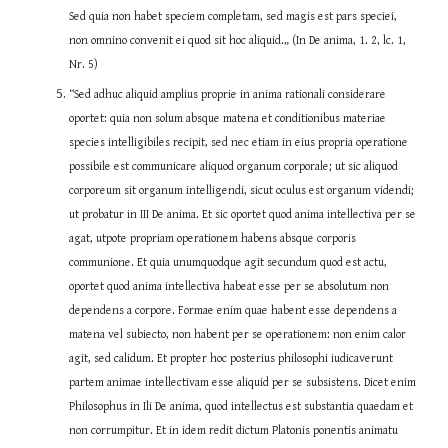
Sed quia non habet speciem completam, sed magis est pars speciei, 
non omnino convenit ei quod sit hoc aliquid.„ (In De anima, 1. 2, lc. 1, 
Nr. 5)
“Sed adhuc aliquid amplius proprie in anima rationali considerare 
oportet: quia non solum absque matena et conditionibus materiae 
species intelligibiles recipit, sed nec etiam in eius propria operatione 
possibile est communicare aliquod organum corporale; ut sic aliquod 
corporeum sit organum intelligendi, sicut oculus est organum videndi; 
ut probatur in III De anima. Et sic oportet quod anima intellectiva per se 
agat, utpote propriam operationem habens absque corporis 
communione. Et quia unumquodque agit secundum quod est actu, 
oportet quod anima intellectiva habeat esse per se absolutum non 
dependens a corpore. Formae enim quae habent esse dependens a 
matena vel subiecto, non habent per se operationem: non enim calor 
agit, sed calidum. Et propter hoc posterius philosophi iudicaverunt 
partem animae intellectivam esse aliquid per se subsistens. Dicet enim 
Philosophus in Ili De anima, quod intellectus est substantia quaedam et 
non corrumpitur. Et in idem redit dictum Platonis ponentis animatu 