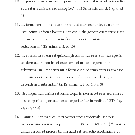
„... propter diversum modum praedicandi non dicitur substantia de Deo 
et creaturis univoce, sed analogice.“ (In 2 Sententiarum, d. 8, q. 4, ad 
1)
„... forma non est in aliquo genere, ut dictum est; unde, cum anima 
intellectiva sit forma hominis, non est in alio genere quam corpus; sed 
utrumque est in genere animalis et in specie hominis per 
reductionem.“ (De anima, a. 2, ad 10)
„... substantia autem est quid completum in suo esse et in sua specie; 
accidens autem non habet esse completum, sed dependens a 
substantia. Similiter etiam nulla forma est quid completum in suo esse 
et in sua specie; accidens autem non habet esse completum, sed 
dependens a substantia.“ (In De anima, 1. 2, lc. 1, Nr. 3)
„Sed inquantum anima est forma corporis, non habet esse seorsum ab 
esse corpori; sed per suum esse corpori unitur immediate.“ (STh I, q. 
76, a. 7, ad 3)
... anima ... non ita quod uniri corpori sit ei accidentale, sed per 
radonem suae naturae corpori unitur ...„ (STh I, q. 89, a. 1, c) “... anima 
unitur corpori et propter bonum quod est perfectio substantialis, ut 