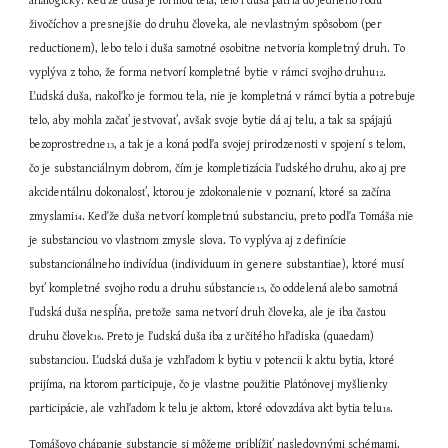
analogicky. Keďže duša je formou tela, telo i duša patria do jedného rodu 
živočíchov a presnejšie do druhu človeka, ale nevlastným spôsobom (per 
reductionem), lebo telo i duša samotné osobitne netvoria kompletný druh. To 
vyplýva z toho, že forma netvorí kompletné bytie v rámci svojho druhu
. 
12
Ľudská duša, nakoľko je formou tela, nie je kompletná v rámci bytia a potrebuje 
telo, aby mohla začať jestvovať, avšak svoje bytie dá aj telu, a tak sa spájajú 
bezoprostredne
, a tak je a koná podľa svojej prirodzenosti v spojení s telom, 
13
čo je substanciálnym dobrom, čím je kompletizácia ľudského druhu, ako aj pre 
akcidentálnu dokonalosť, ktorou je zdokonalenie v poznaní, ktoré sa začína 
zmyslami
. Keďže duša netvorí kompletnú substanciu, preto podľa Tomáša nie 
14
je substanciou vo vlastnom zmysle slova. To vyplýva aj z definície 
substancionálneho indivídua (individuum in genere substantiae), ktoré musí 
byť kompletné svojho rodu a druhu súbstancie
, čo oddelená alebo samotná 
15
ľudská duša nespĺňa, pretože sama netvorí druh človeka, ale je iba častou 
druhu človek
. Preto je ľudská duša iba z určitého hľadiska (quaedam) 
16
substanciou. Ľudská duša je vzhľadom k bytiu v potencii k aktu bytia, ktoré 
prijíma, na ktorom participuje, čo je vlastne použitie Platónovej myšlienky 
participácie, ale vzhľadom k telu je aktom, ktoré odovzdáva akt bytia telu
.
18
Tomášovo chápanie substancie si môžeme priblížiť nasledovnými schémami, 