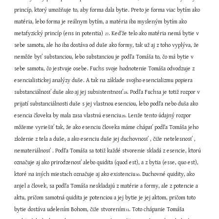
princíp, ktorý umožňuje to, aby forma dala bytie. Preto je forma viac bytím ako 
matéria, lebo forma je reálnym bytím, a matéria iba mysleným bytím ako 
metafyzický princíp (ens in potentia) 
. Keďže telo ako matéria nemá bytie v 
27
sebe samotu, ale ho iba dostáva od duše ako formy, tak už aj z toho vyplýva, že 
nemôže byť substanciou, lebo substanciou je podľa Tomáša to, čo má bytie v 
sebe samotu, čo jestvuje osebe. Fuchs svoje hodnotenie Tomáša odvodzuje z 
esencialistickej analýzy duše. A tak na základe svojho esencializmu popiera 
substanciálnosť duše ako aj jej subsistentnosť
. Podľa Fuchsa je totiž rozpor v 
28
prijatí substanciálnosti duše s jej vlastnou esenciou, lebo podľa nebo duša ako 
esencia človeka by mala zasa vlastnú esenciu
. Lenže tento údajný rozpor 
29
môžeme vyriešiť tak, že ako esenciu človeka máme chápať podľa Tomáša jeho 
zloženie z tela a duše, a ako esenciu duše jej duchovnosť , čiže netelesnosť , 
nemateriálnosť . Podľa Tomáša sa totiž každé stvorenie skladá z esencie, ktorú 
označuje aj ako prirodzenosť alebo quidita (quod est), a z bytia (esse, quo est), 
ktoré na iných miestach označuje aj ako existenciu
. Duchovné quidity, ako 
30
anjel a človek, sa podľa Tomáša neskladajú z matérie a formy, ale z potencie a 
aktu, pričom samotná quidita je potenciou a jej bytie je jej aktom, pričom toto 
bytie dostáva udelením Bohom, čiže stvorením
. Toto chápanie Tomáša 
31