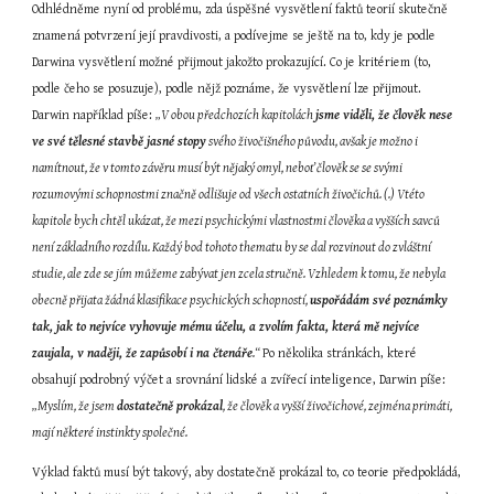
Odhlédněme nyní od problému, zda úspěšné vysvětlení faktů teorií skutečně 
znamená potvrzení její pravdivosti, a podívejme se ještě na to, kdy je podle 
Darwina vysvětlení možné přijmout jakožto prokazující. Co je kritériem (to, 
podle čeho se posuzuje), podle nějž poznáme, že vysvětlení lze přijmout. 
Darwin například píše: 
„V obou předchozích kapitolách 
jsme viděli, že člověk nese 
ve své tělesné stavbě jasné stopy
 svého živočišného původu, avšak je možno i 
namítnout, že v tomto závěru musí být nějaký omyl, neboť člověk se se svými 
rozumovými schopnostmi značně odlišuje od všech ostatních živočichů. (.) Vtéto 
kapitole bych chtěl ukázat, že mezi psychickými vlastnostmi člověka a vyšších savců 
není základního rozdílu. Každý bod tohoto thematu by se dal rozvinout do zvláštní 
studie, ale zde se jím můžeme zabývat jen zcela stručně. Vzhledem k tomu, že nebyla 
obecně přijata žádná klasifikace psychických schopností, 
uspořádám své poznámky 
tak, jak to nejvíce vyhovuje mému účelu, a zvolím fakta, která mě nejvíce 
zaujala, v naději, že zapůsobí i na čtenáře
.“ 
Po několika stránkách, které 
obsahují podrobný výčet a srovnání lidské a zvířecí inteligence, Darwin píše: 
„Myslím, že jsem 
dostatečně prokázal
, že člověk a vyšší živočichové, zejména primáti, 
mají některé instinkty společné.
Výklad faktů musí být takový, aby dostatečně prokázal to, co teorie předpokládá, 