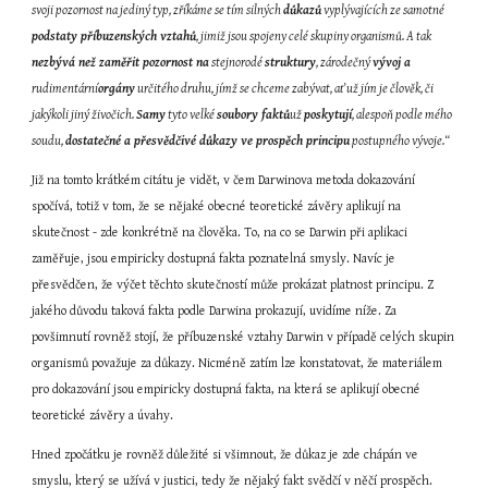
svoji pozornost na jediný typ, zříkáme se tím silných 
důkazů
 vyplývajících ze samotné 
podstaty příbuzenských vztahů
, jimiž jsou spojeny celé skupiny organismů. A tak 
nezbývá než zaměřit pozornost na
 stejnorodé 
struktury
, zárodečný 
vývoj a
rudimentární
orgány
 určitého druhu, jímž se chceme zabývat, ať už jím je člověk, či 
jakýkoli jiný živočich. 
Samy
 tyto velké 
soubory faktů
už 
poskytují
, alespoň podle mého 
soudu, 
dostatečné a přesvědčivé důkazy ve prospěch principu
 postupného vývoje.“
Již na tomto krátkém citátu je vidět, v čem Darwinova metoda dokazování 
spočívá, totiž v tom, že se nějaké obecné teoretické závěry aplikují na 
skutečnost - zde konkrétně na člověka. To, na co se Darwin při aplikaci 
zaměřuje, jsou empiricky dostupná fakta poznatelná smysly. Navíc je 
přesvědčen, že výčet těchto skutečností může prokázat platnost principu. Z 
jakého důvodu taková fakta podle Darwina prokazují, uvidíme níže. Za 
povšimnutí rovněž stojí, že příbuzenské vztahy Darwin v případě celých skupin 
organismů považuje za důkazy. Nicméně zatím lze konstatovat, že materiálem 
pro dokazování jsou empiricky dostupná fakta, na která se aplikují obecné 
teoretické závěry a úvahy.
Hned zpočátku je rovněž důležité si všimnout, že důkaz je zde chápán ve 
smyslu, který se užívá v justici, tedy že nějaký fakt svědčí v něčí prospěch. 