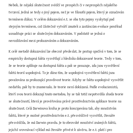
Neboli, že nějaká skutečnost svědčí ve prospěch či v neprospěch nějakého 
tvrzení. Jedná se tedy o jiný pojem, než je ve filosofii pojem, který je označován 
termínem důkaz. V celém dokazování e.t. se oba tyto pojmy vyskytují pod 
stejným termínem, což částečně vytváří zmatek a zastáncům evoluce poněkud 
usnadňuje práci se skutečným dokazováním. V podstatě se jedná o 
nerozlišování mezi prokazováním a dokazováním.
K celé metodě dokazování lze obecně předeslat, že postup spočívá v tom, že se 
empiricky dostupná fakta vysvětlují z hlediska dokazované teorie. Tedy v tom, 
že se teorie aplikuje na dostupná fakta a pak se posuzuje, zda jsou vysvětlení 
faktů teorií uspokojivá. To je dáno tím, že uspokojivá vysvětlení faktů jsou 
považována za prokazující pravdivost teorie. Kdyby se fakta uspokojivě vysvětlit 
nedařilo, pak by to znamenalo, že teorie není dokázaná. Podle evolucionistů, 
kteří svou teorii dokazují touto metodou, by se tak totiž nepotvrdila shoda teorie 
se skutečností, která je prověřována právě prostřednictvím aplikace teorie na 
skutečnost. Celá Darwinova kniha je proto koncipována tak, aby množstvím 
faktů, které je možné prostřednictvím e.t. přesvědčivě vysvětlit, čtenáře 
přesvědčila, že má Darwin pravdu. Je to obrovské množství známých faktů, 
jejichž srovnávací výklad má čtenáře přivést k závěru, že e.t. platí i pro 