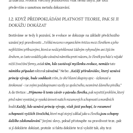
za důležitá. Probírat všechny jednotlivosti však nemá smysl. Jde totiž 
především o samotnou metodu dokazování.
I.2. KDYŽ PŘEDPOKLÁDÁM PLATNOST TEORIE, PAK SI JI 
DOKÁŽU DOKÁZAT
Dostáváme se tedy k poznání, že evoluce se dokazuje na základě předchozího 
uznání její pravdivosti: 
„Veliká mezera v organickém řetězu mezi člověkem a jeho 
nejbližšími příbuznými, která se nedá překlenout žádným vyhynulým ani žijícím 
druhem, se často uváděla jako závažná námitka proti názoru, že člověk pochází z nějaké 
nižší živočišné formy, avšak 
těm, kdo zastávají myšlenku evoluce, nemůže
 tato 
námitka připadat
 nikterak 
závažná
.“ 
Nebo: 
„
Každý přírodovědec, který uznává 
princip vývoje, bude souhlasit
 s tím, že obě hlavní skupiny opic - úzkonosé a 
širokonosé - i se svými podskupinami vzešly ze společného, nesmírně dávného předka.“ 
A do třetice: 
„
Přijmeme-li tento závěr o původu člověka
, pak největší problém, který 
před námi vyvstává, je vysoká úroveň našich rozumových schopností a morálních 
kvalit.
Každý, kdo uznává princip vývoje, však jistě pochopí, že rozumové 
schopnosti vyšších živočichů
, které mají stejný základ jako u člověka,
jsou schopny 
dalšího zdokonalování
.“ 
Jinými slovy, pokud přistoupíte na pravdivost teze, pak 
si jí dokážete dokázat, protože si fakta dokážete tezí vyložit tak, aby tezi 