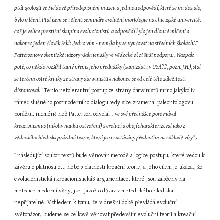
ptát geologů ve Fieldově přírodopisném muzeu a jedinou odpovědí, které se mi dostalo, 
bylo mlčení. Ptal jsem se i členů semináře evoluční morfologie na chicagské univerzitě, 
což je velice prestižní skupina evolucionistů, a odpovědí bylo jen dlouhé mlčení a 
nakonec jeden člověk řekl: ‚Jedno vím - neměla by se vyučovat na středních školách.‘.“ 
Pattersonovy skeptické názory však nenašly ve vědecké obci širší podporu. „Naopak: 
poté, co někdo rozšířil tajný přepis jeho přednášky (samizdat i v USA?!?, pozn. J.H.), stal 
se terčem ostré kritiky ze strany darwinistů a nakonec se od celé této záležitosti 
distancoval.“ 
Tento netolerantní postup ze strany darwinistů mimo jakýkoliv 
rámec slušného postmoderního dialogu tedy sice znamenal paleontologovu 
porážku, nicméně než Patterson odvolal, 
„ve své přednášce porovnával 
kreacionismus (nikoliv nauku o stvoření) s evolucí a obojí charakterizoval jako z 
vědeckého hlediska prázdné teorie, které jsou zastávány především na základě víry“ 
.
I následující soubor textů bude věnován metodě a logice postupu, které vedou k 
závěru o platnosti e.t. nebo o platnosti kreační teorie, a jeho cílem je ukázat, že 
evolucionistická i kreacionistická3 argumentace, které jsou založeny na 
metodice moderní vědy, jsou jakožto důkaz z metodického hlediska 
nepřijatelné. Vzhledem k tomu, že v dnešní době převládá evoluční 
světonázor, budeme se celkově věnovat především evoluční teorii a kreační 