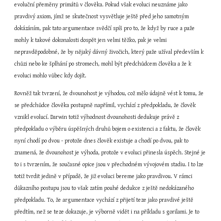
evoluční přeměny primátů v člověka. Pokud však evoluci neuznáme jako 
pravdivý axiom, jímž se skutečnost vysvětluje ještě před jeho samotným 
dokázáním, pak tato argumentace svědčí spíš pro to, že když by ruce a paže 
mohly k takové dokonalosti dospět jen velmi těžko, pak je velmi 
nepravděpodobné, že by nějaký dávný živočich, který paže užíval především k 
chůzi nebo ke šplhání po stromech, mohl být předchůdcem člověka a že k 
evoluci mohlo vůbec kdy dojít.
Rovněž tak tvrzení, že dvounohost je výhodou, což mělo údajně vést k tomu, že 
se předchůdce člověka postupně napřímil, vychází z předpokladu, že člověk 
vznikl evolucí. Darwin totiž výhodnost dvounohosti dedukuje právě z 
předpokladu o výběru úspěšných druhů bojem o existenci a z faktu, že člověk 
nyní chodí po dvou - protože dnes člověk existuje a chodí po dvou, pak to 
znamená, že dvounohost je výhoda, protože v evoluci přinesla úspěch. Stejné je 
to i s tvrzením, že současné opice jsou v přechodném vývojovém stadiu. I to lze 
totiž tvrdit jedině v případě, že již evoluci bereme jako pravdivou. V rámci 
důkazního postupu jsou to však zatím pouhé dedukce z ještě nedokázaného 
předpokladu. To, že argumentace vychází z přijetí teze jako pravdivé ještě 
předtím, než se teze dokazuje, je výborně vidět i na příkladu s gorilami. Je to 