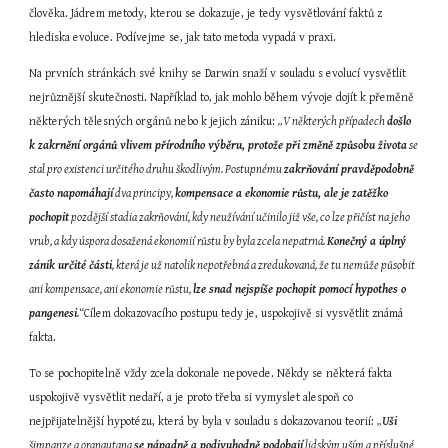
člověka. Jádrem metody, kterou se dokazuje, je tedy vysvětlování faktů z 
hlediska evoluce. Podívejme se, jak tato metoda vypadá v praxi.
Na prvních stránkách své knihy se Darwin snaží v souladu s evolucí vysvětlit 
nejrůznější skutečnosti. Například to, jak mohlo během vývoje dojít k přeměně 
některých tělesných orgánů nebo k jejich zániku: 
„V některých případech 
došlo 
k zakrnění orgánů vlivem přírodního výběru, protože při změně způsobu života
 se 
stal pro existenci určitého druhu škodlivým. Postupnému 
zakrňování pravděpodobně 
často napomáhají
 dva principy, 
kompensace a ekonomie růstu, ale je zatěžko 
pochopit
 pozdější stadia zakrňování, kdy neužívání učinilo již vše, co lze přičíst na jeho 
vrub, a kdy úspora dosažená ekonomií růstu by byla zcela nepatrná. 
Konečný a úplný 
zánik určité části
, která je už natolik nepotřebná a zredukovaná, že tu nemůže působit 
ani kompensace, ani ekonomie růstu, 
lze snad nejspíše pochopit pomocí hypothes o 
pangenesi
.“
Cílem dokazovacího postupu tedy je, uspokojivě si vysvětlit známá 
fakta.
To se pochopitelně vždy zcela dokonale nepovede. Někdy se některá fakta 
uspokojivě vysvětlit nedaří, a je proto třeba si vymyslet alespoň co 
nejpřijatelnější hypotézu, která by byla v souladu s dokazovanou teorií: 
„
Uši
šimpanze a orangutana 
se nápadně a podivuhodně podobají
 lidským uším a příslušné 