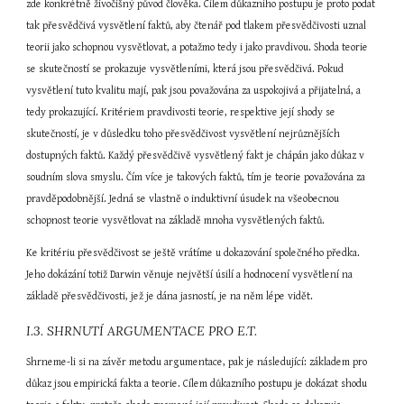
zde konkrétně živočišný původ člověka. Cílem důkazního postupu je proto podat 
tak přesvědčivá vysvětlení faktů, aby čtenář pod tlakem přesvědčivosti uznal 
teorii jako schopnou vysvětlovat, a potažmo tedy i jako pravdivou. Shoda teorie 
se skutečností se prokazuje vysvětleními, která jsou přesvědčivá. Pokud 
vysvětlení tuto kvalitu mají, pak jsou považována za uspokojivá a přijatelná, a 
tedy prokazující. Kritériem pravdivosti teorie, respektive její shody se 
skutečností, je v důsledku toho přesvědčivost vysvětlení nejrůznějších 
dostupných faktů. Každý přesvědčivě vysvětlený fakt je chápán jako důkaz v 
soudním slova smyslu. Čím více je takových faktů, tím je teorie považována za 
pravděpodobnější. Jedná se vlastně o induktivní úsudek na všeobecnou 
schopnost teorie vysvětlovat na základě mnoha vysvětlených faktů.
Ke kritériu přesvědčivost se ještě vrátíme u dokazování společného předka. 
Jeho dokázání totiž Darwin věnuje největší úsilí a hodnocení vysvětlení na 
základě přesvědčivosti, jež je dána jasností, je na něm lépe vidět.
I.3. SHRNUTÍ ARGUMENTACE PRO E.T.
Shrneme-li si na závěr metodu argumentace, pak je následující: základem pro 
důkaz jsou empirická fakta a teorie. Cílem důkazního postupu je dokázat shodu 