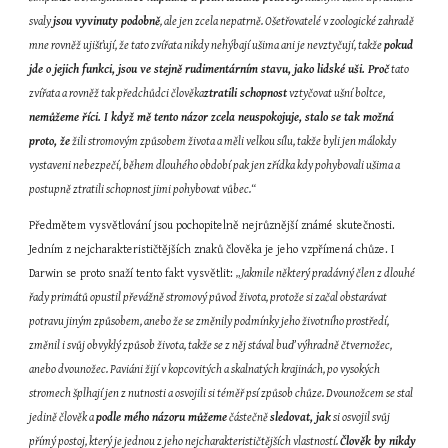
svaly 
jsou vyvinuty podobně
, ale jen zcela nepatrně. Ošetřovatelé v zoologické zahradě 
mne rovněž ujišťují, že tato zvířata nikdy nehýbají ušima ani je nevztyčují, takže 
pokud 
jde o jejich funkci, jsou ve stejně rudimentárním stavu, jako lidské uši. Proč
 tato 
zvířata a rovněž tak předchůdci člověka
ztratili schopnost
 vztyčovat ušní boltce, 
nemůžeme říci. I když mě tento názor zcela neuspokojuje, stalo se tak možná 
proto, že
 žili stromovým způsobem života a měli velkou sílu, takže byli jen málokdy 
vystaveni nebezpečí, během dlouhého období pak jen zřídka kdy pohybovali ušima a 
postupně ztratili schopnost jimi pohybovat vůbec.“
Předmětem vysvětlování jsou pochopitelně nejrůznější známé skutečnosti. 
Jedním z nejcharakterističtějších znaků člověka je jeho vzpřímená chůze. I 
Darwin se proto snaží tento fakt vysvětlit: 
„Jakmile některý pradávný člen z dlouhé 
řady primátů opustil převážně stromový původ života, protože si začal obstarávat 
potravu jiným způsobem, anebo že se změnily podmínky jeho životního prostředí, 
změnil i svůj obvyklý způsob života, takže se z něj stával buď výhradně čtvernožec, 
anebo dvounožec. Paviáni žijí v kopcovitých a skalnatých krajinách, po vysokých 
stromech šplhají jen z nutnosti a osvojili si téměř psí způsob chůze. Dvounožcem se stal 
jedině člověk a 
podle mého názoru můžeme
 částečně 
sledovat, jak
 si osvojil svůj 
přímý postoj, který je jednou z jeho nejcharakterističtějších vlastností. 
Člověk by nikdy 