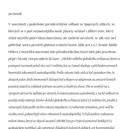
Jan Horník
V souvislosti s posledními prezidentskými volbami ve Spojených státech, ve 
kterých se o post nejmocnějšího muže planety ucházel i Albert Gore, který 
získal největší počet hlasů Američanů, ale naštěstí nevyhrál, se zdá více než 
potřebné znovu prověřit platnost evoluční teorie (dále jen e.t.). Kromě Adolfa 
Hitlera a teoretiků marxismu tuto přírodovědeckou teorii totiž jako pravdivou 
přijal i bývalý víceprezident Al Gore: 
„Období velkého globálního ochlazení, které se 
postupně rozvinulo před více než 5 milióny let, se časově shoduje s příchodem prvních 
hominidů takzvaných australopitéků. Podle názoru řady vědců byl způsoben tím, že 
alespoň jeden druh stromových lidoopů byl schopen se adaptovat na zmizení lesních 
porostů; naučil se získávat potravu na zemi a chodit po dvou. Tím si uvolnil ruce, 
vývojově určené ke šplhání po větvích, k nošení potravin a předmětů, z nichž některé se 
později staly nástroji. Druhé období globálního ochlazení před 2,5 milióny let, prudší a 
výraznější, bylo podle těchto názorů impulsem či evolučním stimulem, jenž vedl ke 
vzniku nové, pokročilejší větve robustních australopitéků. Ti byli posléze nahrazeni 
rodem Homo, který se objevil asi před 100 000 lety po čtyřech poměrně krátkých (v 
geologickém měřítku), ale extrémně chladných ledových dobách, jež bezprostředně 