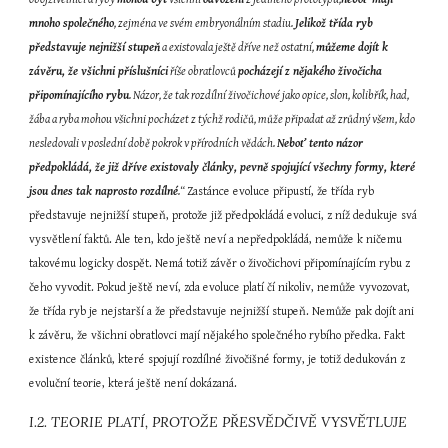
mnoho společného
, zejména ve svém embryonálním stadiu. 
Jelikož třída ryb 
představuje nejnižší stupeň
 a existovala ještě dříve než ostatní, 
můžeme dojít k 
závěru, že všichni příslušníci
 říše obratlovců 
pocházejí z nějakého živočicha 
připomínajícího rybu
. Názor, že tak rozdílní živočichové jako opice, slon, kolibřík, had, 
žába a ryba mohou všichni pocházet z týchž rodičů, může připadat až zrůdný všem, kdo 
nesledovali v poslední době pokrok v přírodních vědách. 
Neboť tento názor 
předpokládá, že již dříve existovaly články, pevně spojující všechny formy, které 
jsou dnes tak naprosto rozdílné
.“ 
Zastánce evoluce připustí, že třída ryb 
představuje nejnižší stupeň, protože již předpokládá evoluci, z níž dedukuje svá 
vysvětlení faktů. Ale ten, kdo ještě neví a nepředpokládá, nemůže k ničemu 
takovému logicky dospět. Nemá totiž závěr o živočichovi připomínajícím rybu z 
čeho vyvodit. Pokud ještě neví, zda evoluce platí čí nikoliv, nemůže vyvozovat, 
že třída ryb je nejstarší a že představuje nejnižší stupeň. Nemůže pak dojít ani 
k závěru, že všichni obratlovci mají nějakého společného rybího předka. Fakt 
existence článků, které spojují rozdílné živočišné formy, je totiž dedukován z 
evoluční teorie, která ještě není dokázaná.
I.2. TEORIE PLATÍ, PROTOŽE PŘESVĚDČIVĚ VYSVĚTLUJE