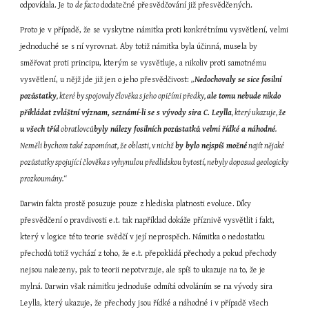
odpovídala. Je to 
de facto 
dodatečné přesvědčování již přesvědčených.
Proto je v případě, že se vyskytne námitka proti konkrétnímu vysvětlení, velmi 
jednoduché se s ní vyrovnat. Aby totiž námitka byla účinná, musela by 
směřovat proti principu, kterým se vysvětluje, a nikoliv proti samotnému 
vysvětlení, u nějž jde již jen o jeho přesvědčivost: 
„
Nedochovaly se sice fosilní 
pozůstatky
, které by spojovaly člověka s jeho opičími předky, 
ale tomu nebude nikdo 
přikládat zvláštní význam, seznámí-li se s vývody sira C. Leylla
, který ukazuje, 
že 
u všech tříd
 obratlovců
byly nálezy fosilních pozůstatků velmi řídké a náhodné
. 
Neměli bychom také zapomínat, že oblasti, v nichž 
by bylo nejspíš možné
 najít nějaké 
pozůstatky spojující člověka s vyhynulou předlidskou bytostí, nebyly doposud geologicky 
prozkoumány.“
Darwin fakta prostě posuzuje pouze z hlediska platnosti evoluce. Díky 
přesvědčení o pravdivosti e.t. tak například dokáže příznivě vysvětlit i fakt, 
který v logice této teorie svědčí v její neprospěch. Námitka o nedostatku 
přechodů totiž vychází z toho, že e.t. přepokládá přechody a pokud přechody 
nejsou nalezeny, pak to teorii nepotvrzuje, ale spíš to ukazuje na to, že je 
mylná. Darwin však námitku jednoduše odmítá odvoláním se na vývody sira 
Leylla, který ukazuje, že přechody jsou řídké a náhodné i v případě všech 