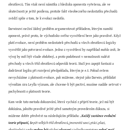
obratlovců. Tím však není námitka z hlediska oponenta vyřešena, ale ve 
skutečnosti je ještě posílena, protože fakt všeobecného nedostatku přechodů 
svědčí spíše o tom, že k evoluci nedošlo.
Darwinovi nečiní žádný problém argumentovat příkladem, kterým namítá 
oponent, právě proto, že východisko svého vysvětlení bere jako pravdivé. Když 
platí evoluce, není problém nedostatek přechodů u všech obratlovců logicky 
vysvětlit jako potvrzení evoluce. Jedno z vysvětlení by například mohlo znít, že 
vývoj by měl být všude obdobný, a proto podobnost v nemožnosti nalézt 
přechody u všech tříd obratlovců odpovídá teorii. Stačí jen zapojit fantazii a 
dodržovat logiku při rozvíjení předpokladu, kterým je e.t. Pokud ovšem 
nevycházíme z platnosti evoluce, pak můžeme, stejně jako Darwin, přikládat 
vývodům sira Leylla význam, ale chceme-li být poctiví, musíme nadále setrvat v 
pochybnosti o platnosti teorie.
Kam vede tato metoda dokazování, která vychází z přijetí teorie, jež má být 
dokázána, jakožto pravdivé ještě před samotným provedením důkazu, si 
můžeme dobře předvést na následujícím příkladu: 
„
Každý zastánce evoluční 
teorie připustí, že
 pět velkých tříd obratlovců, jmenovitě savci, ptáci, plazi, 
obojživelníci a ryby 
mohou být
 všichni 
odvozeni
 z jediného prototypu,
neboť mají 