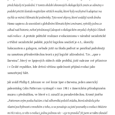
předcházely té poslední. V tomto období ohromných ekologických změn se odměny v 
podobě přežití dostalo majitelům větších mozků, které byly nezbytné k adaptaci na 
rychle se měnící klimatické podmínky. Tyto nové objevy, které uvádějí vznik druhu 
Homo sapiens 
do souvislosti s globálními klimatickými změnami, vyřešily jednu ze 
záhad naší historie, neboť představují (alespoň v ekologickém smyslu) chybějící článek 
naší evoluce 
. A protože politické realizace evolucionismu v národně socialistické 
a třídně socialistické podobě, jejichž logickou součástí je e.t., skončily 
holocaustem a gulagem, nebude jistě na škodu podívat se poněkud podrobněji 
na samotnou přírodovědeckou teorii a její logické zdůvodnění. Tzv. „spor o 
Darwina“, který ve Spojených státech stále probíhá, jistě nalezne své příznivce 
i v České republice, kde drtivá většina společnosti přijímá evoluci jako 
samozřejmý fakt.
Jak uvádí Phillip E. Johnson ve své knize Spor o Darwina, jeden americký 
paleontolog Colin Patterson vystoupil v roce 1981 v Americkém přírodopisném 
muzeu s přednáškou, ve které e.t. označil za pseudovědeckou. Kromě jiného 
„Patterson svým posluchačům z řad odborníků položil otázku, která odrážela jeho 
vlastní pochybnosti o mnohém z toho, co se považuje za jisté poznatky o evoluci: Můžete 
mi říci něco, co víte o evoluci, jednu jedinou věc – a je to pravda? Již jsem se takto zkoušel 