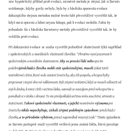
sice hypotetický příklad proti evoluci, nicméně metoda je stejná. Jak si Darwin 
uvědomuje, kdyby gorily nebyly, bylo by z hlediska oponenta evoluce 
dokazujícího stejnou metodou možné tento fakt přesvědčivě vysvětlit tak, že 
když mezi opicemi a lidmi nejsou lidoopi, pak k evoluci nedošlo. Fakta by 
jednoduše šlo z hlediska Darwinovy metody přesvědčivě vysvětlit tak, že by 
svědčila proti evoluci.
Při dokazování evoluce se snaha vysvětlit jednotlivé skutečnosti týká například 
i společenských a morálních vlastností člověka: 
“Obraťme nyní pozornost k 
společenským a morálním vlastnostem. 
Aby se pravěcí lidé nebo
 opicím 
podobní
předchůdci člověka mohli stát společenskými, museli
 získat totéž 
instinktivní cítění, které vede ostatní živočichy, aby žili pospolu, a bezpochyby 
projevovat i stejné obecné náklonnosti. Byli zřejmě nešťastní, když se museli odloučit od 
svých druhů, k nimž cítili i určitou lásku, varovali se navzájem před nebezpečím a 
pomáhali si v útoku i obraně. To vše předpokládá určitou míru soucítění, věrnosti a 
statečnosti. 
Takové společenské vlastnosti, o jejichž
 nesmírném 
významu
 pro 
živočichy 
nikdo nepochybuje, získali zřejmě podobným způsobem
 i předchůdci 
člověka, 
a to přírodním výběrem
, jemuž napomáhal vrozený zvyk.“ 
Tímto způsobem 
se Darwin postupně snaží vysvětlit veškerá jemu známá fakta, která považuje 