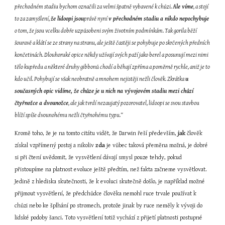
přechodném stadiu bychom označili za velmi špatně vybavené k chůzi. 
Ale víme
, a stojí 
to za zamyšlení, 
že lidoopi jsou
právě nyní 
v přechodném stadiu a nikdo nepochybuje
o tom, že jsou vcelku dobře uzpůsobeni svým životním podmínkám. Tak gorila běží 
šouravě a klátí se ze strany na stranu, ale ještě častěji se pohybuje po skrčených předních 
končetinách. Dlouhoruké opice někdy užívají svých paží jako berel a posunují mezi nimi 
tělo kupředu a některé druhy gibbonů chodí a běhají zpříma a poměrně rychle, aniž je to 
kdo učil. Pohybují se však neobratně a mnohem nejistěji nežli člověk. Zkrátka 
u 
současných opic vidíme, že chůze je u nich na vývojovém stadiu mezi chůzí 
čtyřnožce a dvounožce
, ale jak tvrdí nezaujatý pozorovatel, lidoopi se svou stavbou 
blíží spíše dvounohému nežli čtyřnohému typu.“
Kromě toho, že je na tomto citátu vidět, že Darwin řeší především, 
jak
 člověk 
získal vzpřímený postoj a nikoliv 
zda
 je vůbec taková přeměna možná, je dobré 
si při čtení uvědomit, že vysvětlení dávají smysl pouze tehdy, pokud 
přistoupíme na platnost evoluce ještě předtím, než fakta začneme vysvětlovat. 
Jedině z hlediska skutečnosti, že k evoluci skutečně došlo, je například možné 
přijmout vysvětlení, že předchůdce člověka nemohl ruce trvale používat k 
chůzi nebo ke šplhání po stromech, protože jinak by ruce neměly k vývoji do 
lidské podoby šanci. Toto vysvětlení totiž vychází z přijetí platnosti postupné 