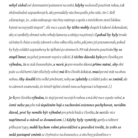
nebyl získal
 své dominantní postavení na světě, 
kdyby
 nedovedl používat rukou, tak 
obdivuhodně uzpůsobených, aby prováděly všechno podle jeho vůle. Sir C. Bell 
zdůrazňuje, že „ruka nahrazuje všechny nástroje a spolu s intelektem staví lidskou 
bytost na nejvyšší stupeň“. Ale ruce a paže 
by těžko mohly
 dospět k takové dokonalosti, 
aby si vyráběly zbraně nebo vrhaly kameny a oštěpy na přesný cíl,
pokud by byly
 trvale 
užívány k chůzi a nesly zároveň celou váhu těla, nebo, jak jsme již poznamenali, pokud 
by byly zvláště uzpůsobeny ke šplhání po stromech. Při tak drsném používání 
by se 
otupil hmat
, na jehož jemnosti nejvíce záleží. 
Z těchto důvodů bylo
 pro člověka jen 
výhodou, že
 se stal dvounohým, 
a navíc je
 pro mnoho úkonů 
přímo nutné, aby
 obě 
paže a celá horní část těla byly volné; 
má-li
 to člověk dokázat, 
musí
 pevně stát na obou 
nohou. 
Aby dosáhl
 této velké přednosti, nohy 
se zploštily
 a zvláště palec 
se změnil
, ale 
to zároveň znamenalo, že téměř úplně ztratil svou uchopovací schopnost. (.)
Je-li
 pro člověka 
výhodou
, že stojí pevně na svých nohou a má obě ruce a paže volné, 
o 
čemž nelze po
 jeho tak 
úspěšném boji o zachování existence pochybovat, nevidím 
důvod, proč by nemělo být výhodné
 pro předchůdce člověka, 
že se
stále více 
napřimoval a stával se dvounožcem
. (.) 
Kdyby byly vymřely
 gorily a některé 
příbuzné typy, 
mohli bychom velmi přesvědčivě a pravdivě tvrdit, že zvíře se 
nedá postupně změnit
 ze čtyřnožce na dvounožce, a všechny jednotlivce v 