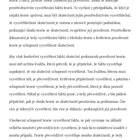
teorie s fakty, protože shoda znamená její pravdivost. Shoda se dokazuje 
prostřednictvím vysvětlování faktů teorií. To vychází z předpokladu, že když je 
nějaká teorie správná, musí být skutečnost jejím prostřednictvím vysvětlitelná; 
že vysvětlitelnost skutečnosti je nutnou a zároveň postačující podmínkou, 
prokazující shodu teorie se skutečností, respektive její pravdivost. Prostředkem 
dokazování je tedy vysvětlování faktů z hlediska teorie a kritériem pravdivosti 
teorie je schopnost vysvětlovat skutečnost.
Aby však konkrétní vysvětlení faktů skutečně prokazovalo pravdivost teorie, 
musí mít určitou kvalitu, která potvrdí, že je přijatelné, že fakta vysvětluje 
uspokojivě, že má skutečně schopnost vysvětlovat. Tou kvalitou, kterou musí 
vysvětlení mít, je přesvědčivost. Kritériem přijatelnosti vysvětlení, a potažmo i 
schopnosti teorie vysvětlovat, je tedy přesvědčivost, která je dána jasností 
vysvětlení. Pokud je vysvětlení faktů jasné, a tedy přesvědčivé, a tím pádem 
přijatelné, pak je shoda teorie se skutečností považována za prokázanou. Čím 
více je takových vysvětlení, tím více je důkazů
 prokazujících její pravdivost.
17
Všeobecná schopnost teorie vysvětlovat fakta, se pak vyvozuje na základě 
velkého množství přesvědčivých vysvětlení. Je to
de facto 
induktivní úsudek z 
mnoha případů. Teorie přesvědčivě vysvětluje mnoho skutečností, je tedy 