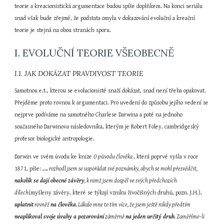
teorie a kreacionistická argumentace budou spíše doplňkem. Na konci seriálu 
snad však bude zřejmé, že podstata omylu v dokazování evoluční a kreační 
teorie je stejná na obou stranách sporu.
I. EVOLUČNÍ TEORIE VŠEOBECNĚ
I.1. JAK DOKÁZAT PRAVDIVOST TEORIE
Samotnou e.t., kterou se evolucionisté snaží dokázat, snad není třeba opakovat. 
Přejděme proto rovnou k argumentaci. Pro uvedení do způsobu jejího vedení se 
nejprve podíváme na samotného Charlese Darwina a poté na jednoho 
současného Darwinova následovníka, kterým je Robert Foley, cambridgeský 
profesor biologické antropologie.
Darwin ve svém úvodu ke knize 
O původu člověka 
, která poprvé vyšla v roce 
1871, píše: 
„... rozhodl jsem se uspořádat své poznámky, abych se mohl přesvědčit, 
nakolik se dají obecné závěry
, k nimž jsem dospěl ve svých předchozích 
dílech
(myšleny závěry, které se týkají vzniku živočišných druhů, pozn. J.H.), 
uplatnit
 rovněž 
na člověka
. Lákalo mne to tím více, že jsem ještě nikdy předtím 
neaplikoval svoje úvahy a pozorování
 záměrně 
na jeden určitý druh
. Zaměříme-li 