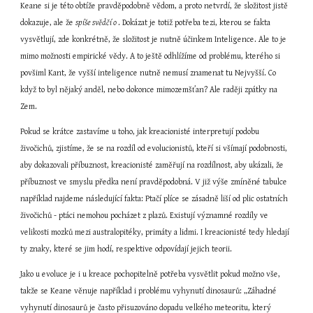
Keane si je této obtíže pravděpodobně vědom, a proto netvrdí, že složitost jistě 
dokazuje, ale že 
spíše svědčí o 
. Dokázat je totiž potřeba tezi, kterou se fakta 
vysvětlují, zde konkrétně, že složitost je nutně účinkem Inteligence. Ale to je 
mimo možnosti empirické vědy. A to ještě odhlížíme od problému, kterého si 
povšiml Kant, že vyšší inteligence nutně nemusí znamenat tu Nejvyšší. Co 
když to byl nějaký anděl, nebo dokonce mimozemšťan? Ale raději zpátky na 
Zem.
Pokud se krátce zastavíme u toho, jak kreacionisté interpretují podobu 
živočichů, zjistíme, že se na rozdíl od evolucionistů, kteří si všímají podobnosti, 
aby dokazovali příbuznost, kreacionisté zaměřují na rozdílnost, aby ukázali, že 
příbuznost ve smyslu předka není pravděpodobná. V již výše zmíněné tabulce 
například najdeme následující fakta: Ptačí plíce se zásadně liší od plic ostatních 
živočichů - ptáci nemohou pocházet z plazů. Existují významné rozdíly ve 
velikosti mozků mezi australopitéky, primáty a lidmi. I kreacionisté tedy hledají 
ty znaky, které se jim hodí, respektive odpovídají jejich teorii.
Jako u evoluce je i u kreace pochopitelně potřeba vysvětlit pokud možno vše, 
takže se Keane věnuje například i problému vyhynutí dinosaurů: „Záhadné 
vyhynutí dinosaurů je často přisuzováno dopadu velkého meteoritu, který 