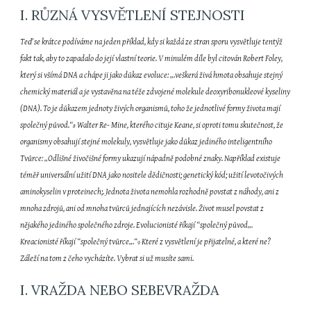
I. RŮZNÁ VYSVĚTLENÍ STEJNOSTI
Teď se krátce podíváme na jeden příklad, kdy si každá ze stran sporu vysvětluje tentýž 
fakt tak, aby to zapadalo do její vlastní teorie. V minulém díle byl citován Robert Foley, 
který si všímá DNA a chápe ji jako důkaz evoluce: „.veškerá živá hmota obsahuje stejný 
chemický materiál a je vystavěna na téže zdvojené molekule deoxyribonukleové kyseliny 
(DNA). To je důkazem jednoty živých organismů, toho že jednotlivé formy života mají 
společný původ.“
 Walter Re- Mine, kterého cituje Keane, si oproti tomu skutečnost, že 
8
organismy obsahují stejné molekuly, vysvětluje jako důkaz jediného inteligentního 
Tvůrce: „Odlišné živočišné formy ukazují nápadně podobné znaky. Například existuje 
téměř universální užití DNA jako nositele dědičnosti; genetický kód; užití levotočivých 
aminokyselin v proteinech;. Jednota života nemohla rozhodně povstat z náhody, ani z 
mnoha zdrojů, ani od mnoha tvůrců jednajících nezávisle. Život musel povstat z 
nějakého jediného společného zdroje. Evolucionisté říkají “společný původ„. 
Kreacionisté říkají “společný tvůrce„.“
 Které z vysvětlení je přijatelné, a které ne? 
9
Záleží na tom z čeho vycházíte. Vybrat si už musíte sami.
I. VRAŽDA NEBO SEBEVRAŽDA