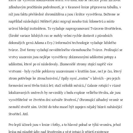
které lze vysvětlit dokazovanou teorií. Pro toho, kdo se nechce příliš zdržovat 
zdlouhavým pročítáním podrobností, je v Keanově knize připravena tabulka, v 
níž jsou fakta přehledně shromážděna a jsou i krátce vysvětlena. Dočteme se 
například následující: Někteří ptáci migrují mnoho tisíc kilometrů a místo 
určení hledají instinktem. To vyžaduje naprogramovaní Tvůrcem-Stvořitelem. 
(Široké variace lidských ras se mohly velmi rychle dostavit z původních 
dokonalých genů Adama a Evy.) Informační technologie vyžaduje lidského 
tvůrce. Živé formy vyžadují neviditelného všemohoucího Tvůrce. Prolínající se 
vrstvy usazenin jsou nejlépe vysvětleny zkázonosnými událostmi potopy a 
událostmi, které po ní následovaly. Zkamenělé stromy stojící napříč více 
vrstvami - byly rychle pohlceny usazeninami v kratším čase, než je čas, který 
strom potřebuje ke ztrouchnivění./ Opály nyní „rostou“ v lahvích - pro jejich 
formování není třeba tisíců let; stačí několik měsíců./ Galaxie rotující v různě 
lokalizovaných směrech by nevznikly z bodu exploze velkého třesku, ale jsou 
vysvětlitelné ve čtvrtém dni scénáře Stvoření./ Ohromující záhadný vesmír se 
nemohl stvořit sám. Určitě do toho musel být zapojen nějaký bázeň nahánějící 
Stvořitel. Atd.
Pro lepší účinek jsou v knize i fotky, a to hlavně pokud se týká vesmíru, jehož 
krása má působit údiv nad Stvořením a vést intuici k přijetí existence 