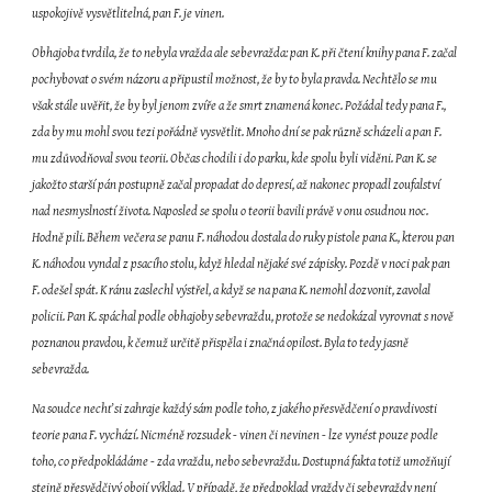
uspokojivě vysvětlitelná, pan F. je vinen.
Obhajoba tvrdila, že to nebyla vražda ale sebevražda: pan K. při čtení knihy pana F. začal 
pochybovat o svém názoru a připustil možnost, že by to byla pravda. Nechtělo se mu 
však stále uvěřit, že by byl jenom zvíře a že smrt znamená konec. Požádal tedy pana F., 
zda by mu mohl svou tezi pořádně vysvětlit. Mnoho dní se pak různě scházeli a pan F. 
mu zdůvodňoval svou teorii. Občas chodili i do parku, kde spolu byli viděni. Pan K. se 
jakožto starší pán postupně začal propadat do depresí, až nakonec propadl zoufalství 
nad nesmyslností života. Naposled se spolu o teorii bavili právě v onu osudnou noc. 
Hodně pili. Během večera se panu F. náhodou dostala do ruky pistole pana K., kterou pan 
K. náhodou vyndal z psacího stolu, když hledal nějaké své zápisky. Pozdě v noci pak pan 
F. odešel spát. K ránu zaslechl výstřel, a když se na pana K. nemohl dozvonit, zavolal 
policii. Pan K. spáchal podle obhajoby sebevraždu, protože se nedokázal vyrovnat s nově 
poznanou pravdou, k čemuž určitě přispěla i značná opilost. Byla to tedy jasně 
sebevražda.
Na soudce nechť si zahraje každý sám podle toho, z jakého přesvědčení o pravdivosti 
teorie pana F. vychází. Nicméně rozsudek - vinen či nevinen - lze vynést pouze podle 
toho, co předpokládáme - zda vraždu, nebo sebevraždu. Dostupná fakta totiž umožňují 
stejně přesvědčivý obojí výklad. V případě, že předpoklad vraždy či sebevraždy není 