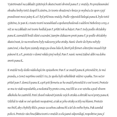
Vyšetřovatel na základě zjištěných skutečností obvinil pana F. z vraždy. Po prozkoumání 
obsahu knihy totiž dospěl k závěru, že teorie obsažená v knize je mylná a že spor o její 
pravdivost mezi pány K. a F. byl příčinou vraždy. Podle výpovědí kolegů pana K. bylo totiž 
zjištěno, že pan K. s touto teorií nesouhlasil a spolurozhodoval o udělení Nobelovy ceny, o 
níž se na základě své teorie hodlal pan F. příští rok ucházet. Pan F. tedy podle obžaloby 
pana K. zavraždil kvůli slávě a uznání. Jasným důkazem proti panu F. je podle obžaloby 
skutečnost, že na revolveru byly nalezeny jeho otisky. Navíc dveře do bytu nebyly 
zamčené, v kuchyni zůstaly stopy po dvou lidech, kteří pili fernet a kterými museli být 
pánové K. a F., protože v domě nikdo jiný nebyl. Pan F. navíc nemá žádné alibi na dobu 
smrti pana K..
K vraždě tedy došlo následujícím způsobem: Pan F. se snažil pana K. přesvědčit, že má 
pravdu, o čemž nepřímo svědčí i to, že spolu byli několikrát viděni v parku. Ten večer 
přišel pan F. domů k panu K. a při pití fernetu se ho snažil přesvědčit o své teorii. Protože 
se mu to však nepodařilo, a nedostal by proto cenu, rozčílil se a ve vzteku a pod vlivem 
alkoholu ho zastřelil. Poté zbavil rukověť pistole svých otisků a obtiskl na ní prsty pana K. 
Udělal to však ve své opilosti neopatrně, a tak se jeho otisky ocitly na hlavni. Protože 
nechtěl, aby chyběly klíče, pouze za sebou zabouchl a šel do svého bytu. Pak zavolal 
policii. Protože všechna fakta teorii o vraždě zcela jasně odpovídají, respektive jsou jí 