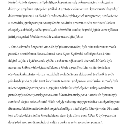
Na úplný závěr si pro co nejúplnější pochopení metody dokazování, tedy toho, jak se 
dokazuje, projdeme ještě jeden příklad. A protože evolucionisté i kreacionisté degradují 
dokazovaní principů na hledání předmětů doličných a jejich interpretaci, předvedeme 
si metodiku jejich postupu na smyšleném soudním procesu. V něm totiž není úkolem 
obhajoby a obžaloby nalézt pravdu, ale přesvědčit soudce, že právě jejich verze výkladu 
faktů je ta prává. Představme si, že známe následující fakta:
V domě, o kterém bezpečně víme, že byl přes noc uzavřen, byla ráno nalezena mrtvola 
pana K. s prostřelenou hlavou. Soused pana K. pan F. přivolal policii poté, co k ránu 
údajně uslyšel v bytě souseda výstřel a pak se na něj nemohl dozvonit. Mrtvola byla 
nalezena s kulkou v hlavě, jak sedí doma v křesle u psacího stolu, na kterém ležela 
otevřená kniha. Autor v knize na základě evoluční teorie dokazoval, že člověk je zvíře 
jako každé jiné a že jeho život končí smrtí. Na zemi pod pravou visící rukou mrtvoly byla 
nalezena pistole patřící panu K., v jejímž zásobníku chyběl jeden náboj. Na rukověti 
pistole byly nalezeny otisky pana K. a na hlavni dva otisky pana F. Dveře do bytu nebyly 
zamčené, ale jen zabouchnuté. Nikde nebyly nalezeny stopy po násilí a v kuchyni byly na 
dřezu mezi dalším nádobím dvě umyté skleničky a v koši dopitá láhev fernetu. Oba muži 
byli přírodovědci a kniha, která ležela na stole, byla dílem pana F. Pan K. byl v poslední 
době před svou smrtí mnohokrát viděn v parku se svým sousedem panem F.