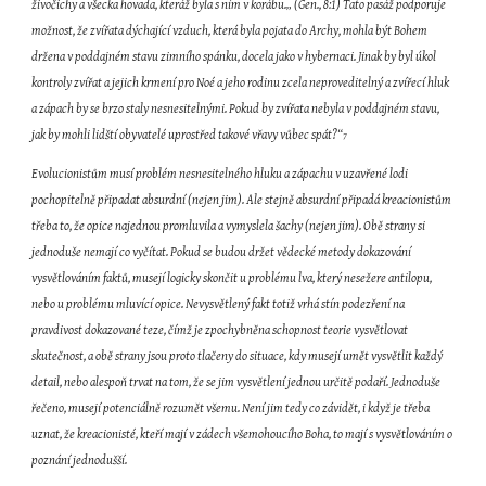
živočichy a všecka hovada, kteráž byla s ním v korábu.„ (Gen., 8:1) Tato pasáž podporuje 
možnost, že zvířata dýchající vzduch, která byla pojata do Archy, mohla být Bohem 
držena v poddajném stavu zimního spánku, docela jako v hybernaci. Jinak by byl úkol 
kontroly zvířat a jejich krmení pro Noé a jeho rodinu zcela neproveditelný a zvířecí hluk 
a zápach by se brzo staly nesnesitelnými. Pokud by zvířata nebyla v poddajném stavu, 
jak by mohli lidští obyvatelé uprostřed takové vřavy vůbec spát?“
7
Evolucionistům musí problém nesnesitelného hluku a zápachu v uzavřené lodi 
pochopitelně připadat absurdní (nejen jim). Ale stejně absurdní připadá kreacionistům 
třeba to, že opice najednou promluvila a vymyslela šachy (nejen jim). Obě strany si 
jednoduše nemají co vyčítat. Pokud se budou držet vědecké metody dokazování 
vysvětlováním faktů, musejí logicky skončit u problému lva, který nesežere antilopu, 
nebo u problému mluvící opice. Nevysvětlený fakt totiž vrhá stín podezření na 
pravdivost dokazované teze, čímž je zpochybněna schopnost teorie vysvětlovat 
skutečnost, a obě strany jsou proto tlačeny do situace, kdy musejí umět vysvětlit každý 
detail, nebo alespoň trvat na tom, že se jim vysvětlení jednou určitě podaří. Jednoduše 
řečeno, musejí potenciálně rozumět všemu. Není jim tedy co závidět, i když je třeba 
uznat, že kreacionisté, kteří mají v zádech všemohoucího Boha, to mají s vysvětlováním o 
poznání jednodušší.