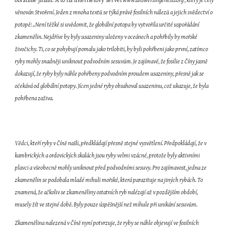
obrátíme jinam. A to na internetový server
www.answersingenesis.org , který je celý 
věnován Stvoření. Jeden z mnoha textů se týká právě fosilních nálezů a jejich svědectví o 
potopě: „Není těžké si uvědomit, že globální potopa by vytvořila určité uspořádání 
zkamenělin. Nejdříve by byly usazeniny uloženy v oceánech a pohřbily by mořské 
živočichy. Ti, co se pohybují pomalu jako trilobiti, by byli pohřbeni jako první, zatímco 
ryby mohly snadněji uniknout podvodním sesuvům. Je zajímavé, že fosilie z Číny jasně 
dokazují, že ryby byly náhle pohřbeny podvodním proudem usazeniny, přesně jak se 
očekává od globální potopy. Jícen jedné ryby obsahoval usazeninu, což ukazuje, že byla 
pohřbena zaživa.
Vědci, kteří ryby v Číně našli, předkládají přesně stejné vysvětlení. Předpokládají, že v 
kambrických a ordovických skalách jsou ryby velmi vzácné, protože byly aktivními 
plavci a všeobecně mohly uniknout před podvodními sesuvy. Pro zajímavost, jedna ze 
zkamenělin se podobala mladé mihuli mořské, která parazituje na jiných rybách. To 
znamená, že ačkoliv se zkameněliny ostatních ryb nalézají až v pozdějším období, 
musely žít ve stejné době. Byly pouze úspěšnější než mihule při unikání sesuvům.
Zkamenělina nalezená v Číně nyní potvrzuje, že ryby se náhle objevují ve fosilních 