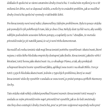
dokladech společně se všemi ostatními druhy živočichů. V evolučním myšlení je to o 50 
milionů let dříve, než se doposud vědělo, a mělo by to znásobit problém, jak se rozdílné 
druhy živočichů společně vyvinuly v tak krátké době.
Pro kreacionisty není nový nález zkameněliny žádným problémem. Byla to pouze otázka 
pár pomalých ryb pohřbených tam, kde je dnes Čína. Nebyly dost rychlé na to, aby unikly 
náhlým podvodním sesuvům během potopy, a zaplatily za to.“
Doufám, že metoda 
6
přesvědčování je již natolik jasná, že už ji není třeba komentovat.
Na rozdíl od evolucionistů však mají kreacionisté potřebu vysvětlovat i skutečnosti, které 
nejsou z vědeckého hlediska empiricky dostupné jako fosilie. Kreacionisté, jakožto věřící 
křesťané, totiž berou jako skutečnost i to, co obsahuje Písmo, a tak, aby prokázali 
schopnost kreační teorie vysvětlovat fakta, aplikují svou teorii i na obsah Bible. I ten je 
totiž z jejich hlediska skutečností. Jedním z typických problémů, který se snaží 
kreacionisté vědecky vysvětlit v souladu se svou teorií, je právě potopa a příběh Noemovy 
Archy.
Tato otázka však někdy získává poněkud bizarní rozměr. Kreacionisté totiž musejí v 
souladu se svým přesvědčením např. přesvědčivě vysvětlit, jak se do lodi směstnaly 
všechny dnes existující druhy živočichů, proč se při tom vzájemně nepožraly nebo proč 