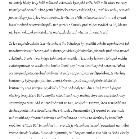
neumřely hlady, tedy kolik měla loď pater, kde bylo jaké zvíře, kolik měli zásob potravy, 
pokud je vůbec měli, a kde, jestli byly kočky drženy zvlášť od psů, jestli lev věděl, že v lodi 
jsou antilopy, jak bylo zkoordinováno, že všichni přišli na čas, o kolik dřív musel vyrazit 
lední medvěd ze severního pólu než grizzly z Kanady, proč vůbec vyrážel na jih, kde na 
něj bylo horko, jak se dostal přes moře, zda dorazili všichni dinosauři, atd.
Že lze za předpokladu teze všemohoucího Boha logicky vysvětlit cokoliv a prokazovat tak 
pravdivost kreační teorie, dobře ilustruje následující ukázka: „Jak bude probráno, model 
zvláštního Stvoření poskytuje také 
možné
 vysvětlení tzv. doby ledové a toho, jak 
mohla
zvířata putovat ze vzdálených končin Země, aby Archu dostihla před potopou. 
Pokud
oceány před potopou obsahovaly méně vody než po ní, je 
pravděpodobné
, že všechny 
kontinenty byly spojeny suchou zemí. (Neexistuje důvod, proč předpokládat, že 
kontinenty před potopou se jakkoliv blízce podobaly těm dnešním.) Proto bylo pro 
všechny tvory, které Bůh zamýšlel nalodit do Archy, možné, aby celou cestu do Archy 
cestovaly po zemi. Zdá se nereálné trvat na tom, že všichni tvorové, kteří se nalodili na 
Archu spontánně cestovali z celého světa, ale z Písma může být rozumě odvozeno, že 
Bůh zasáhl do přírodních zákonů a vedl zvířata do Archy. Pro křesťany by neměl být 
problém věřit, že Bůh to mohl učinit, protože je všemohoucí a mohl pozastavit normální 
vzorce chování zvířat. . Bible nás informuje, že: “Rozpomenul se pak Bůh na Noé, i všecky 