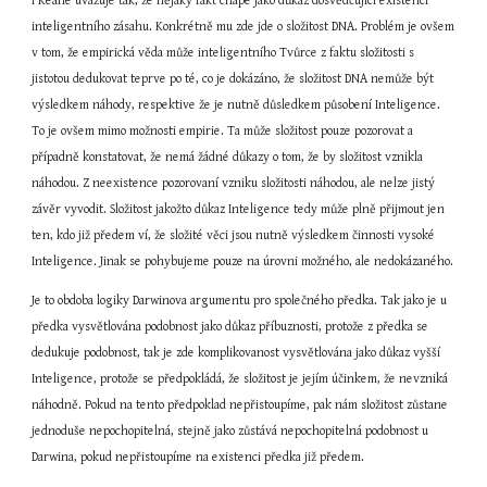
I Keane uvažuje tak, že nějaký fakt chápe jako důkaz dosvědčující existenci 
inteligentního zásahu. Konkrétně mu zde jde o složitost DNA. Problém je ovšem 
v tom, že empirická věda může inteligentního Tvůrce z faktu složitosti s 
jistotou dedukovat teprve po té, co je dokázáno, že složitost DNA nemůže být 
výsledkem náhody, respektive že je nutně důsledkem působení Inteligence. 
To je ovšem mimo možnosti empirie. Ta může složitost pouze pozorovat a 
případně konstatovat, že nemá žádné důkazy o tom, že by složitost vznikla 
náhodou. Z neexistence pozorovaní vzniku složitosti náhodou, ale nelze jistý 
závěr vyvodit. Složitost jakožto důkaz Inteligence tedy může plně přijmout jen 
ten, kdo již předem ví, že složité věci jsou nutně výsledkem činnosti vysoké 
Inteligence. Jinak se pohybujeme pouze na úrovni možného, ale nedokázaného.
Je to obdoba logiky Darwinova argumentu pro společného předka. Tak jako je u 
předka vysvětlována podobnost jako důkaz příbuznosti, protože z předka se 
dedukuje podobnost, tak je zde komplikovanost vysvětlována jako důkaz vyšší 
Inteligence, protože se předpokládá, že složitost je jejím účinkem, že nevzniká 
náhodně. Pokud na tento předpoklad nepřistoupíme, pak nám složitost zůstane 
jednoduše nepochopitelná, stejně jako zůstává nepochopitelná podobnost u 
Darwina, pokud nepřistoupíme na existenci předka již předem.