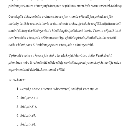
předem jistý, nelze učinit jiný závěr, než že příčinou smrti byla teorie a výstřel do hlavy.
O analogii s dokazováním evoluce a kreace jde v tomto případě jen pokud, se týče 
metody, totiž že se shoda teorie se skutečností prokazuje tak, že se zjištěná fakta neboli 
soudní důkazy úspěšně vysvětlí z hlediska předpokládané teorie. V tomto případě totiž 
není problém v tom, zda příčinou smrti byl výstřel z pistole, či nikoliv, kulka se totiž 
našla v hlavě pana K. Problém je pouze v tom, kdo z pánů vystřelil.
V případě evoluce a kreace jde však o to, zda k výstřelu vůbec došlo. Vznik druhů 
přeměnou nebo Stvoření totiž nikdo nikdy neviděl a z povahy samotných teorií je nelze 
experimentálně doložit. Ale o tom až příště.
POZNÁMKY:
Gerard J. Keane, Craetion rediscovered, Rockford 1999, str. 50.
Ibid., str. 51-3.
Ibid., str. 5-6.
Ibid., str. 69.
Ibid., str. 64.