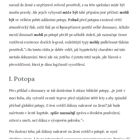
narazil do Země a nepříznivě ovlivnil prostředí, a na této spekulaci může být 
mnoho pravdy. Ale jejich vyhynutí 
může být
 také připsáno jiné příčině: 
mohli 
být
 ve velkém pobiti událostmi potopy. 
Pokud
 před potopou existoval větší 
atmosférický tlak, nižší tlak po ní 
by
nepříznivě postihl velké dinosaury. Ačkoliv 
menší dinosauři 
mohli
 po potopě přežít po několik století, jak naznačuje široce 
rozšířená existence dračích legend, rozložitější typy 
mohly
 podlehnout tlakům 
prostředí.“
 Na tomto citátu je dobře vidět, jak hypotetický charakter má tato 
4
metoda dokazování. Není zde nic jistého. O jistotu totiž nejde, jde hlavně o 
přesvědčivost, která je dána logičností vysvětlení.
I. Potopa
Přes příklad s dinosaury se tak dostáváme k otázce biblické potopy. „Je jistě v 
moci Boha, aby vytvořil vesmír teprve před nějakými 6000 lety a aby způsobil 
příchod globální potopy. O čem svědčí důkazy nalezené na Zemi? Jak bude 
načrtnuto v šesté kapitole, 
spíše naznačují
 zprávu o divokém pozdvižení, 
ničení a smrti, než důkaz o vývojovém pokroku.“
5
Pro ilustraci toho, jak důkazy nalezené na Zemi svědčí o potopě, se nyní 