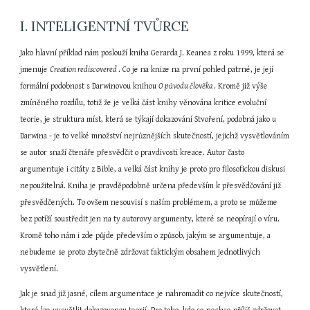
I. INTELIGENTNÍ TVŮRCE
Jako hlavní příklad nám poslouží kniha Gerarda J. Keanea z roku 1999, která se 
jmenuje 
Creation rediscovered 
. Co je na knize na první pohled patrné, je její 
formální podobnost s Darwinovou knihou 
O původu člověka 
. Kromě již výše 
zmíněného rozdílu, totiž že je velká část knihy věnována kritice evoluční 
teorie, je struktura míst, která se týkají dokazování Stvoření, podobná jako u 
Darwina - je to velké množství nejrůznějších skutečností, jejichž vysvětlováním 
se autor snaží čtenáře přesvědčit o pravdivosti kreace. Autor často 
argumentuje i citáty z Bible, a velká část knihy je proto pro filosofickou diskusi 
nepoužitelná. Kniha je pravděpodobně určena především k přesvědčování již 
přesvědčených. To ovšem nesouvisí s naším problémem, a proto se můžeme 
bez potíží soustředit jen na ty autorovy argumenty, které se neopírají o víru. 
Kromě toho nám i zde půjde především o způsob, jakým se argumentuje, a 
nebudeme se proto zbytečně zdržovat faktickým obsahem jednotlivých 
vysvětlení.
Jak je snad již jasné, cílem argumentace je nahromadit co nejvíce skutečností, 