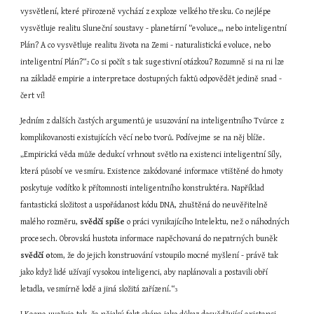
vysvětlení, které přirozeně vychází z exploze velkého třesku. Co nejlépe 
vysvětluje realitu Sluneční soustavy - planetární “evoluce„, nebo inteligentní 
Plán? A co vysvětluje realitu života na Zemi - naturalistická evoluce, nebo 
inteligentní Plán?“
 Co si počít s tak sugestivní otázkou? Rozumně si na ni lze 
2
na základě empirie a interpretace dostupných faktů odpovědět jedině snad - 
čert ví!
Jedním z dalších častých argumentů je usuzování na inteligentního Tvůrce z 
komplikovanosti existujících věcí nebo tvorů. Podívejme se na něj blíže. 
„Empirická věda může dedukcí vrhnout světlo na existenci inteligentní Síly, 
která působí ve vesmíru. Existence zakódované informace vtištěné do hmoty 
poskytuje vodítko k přítomnosti inteligentního konstruktéra. Například 
fantastická složitost a uspořádanost kódu DNA, zhuštěná do neuvěřitelně 
malého rozměru, 
svědčí spíše
 o práci vynikajícího Intelektu, než o náhodných 
procesech. Obrovská hustota informace napěchovaná do nepatrných buněk 
svědčí o
tom, že do jejich konstruování vstoupilo mocné myšlení - právě tak 
jako když lidé užívají vysokou inteligenci, aby naplánovali a postavili obří 
letadla, vesmírně lodě a jiná složitá zařízení.“
3