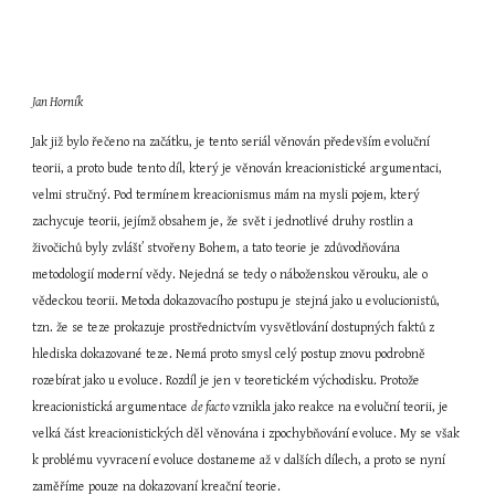
Jan Horník
Jak již bylo řečeno na začátku, je tento seriál věnován především evoluční 
teorii, a proto bude tento díl, který je věnován kreacionistické argumentaci, 
velmi stručný. Pod termínem kreacionismus mám na mysli pojem, který 
zachycuje teorii, jejímž obsahem je, že svět i jednotlivé druhy rostlin a 
živočichů byly zvlášť stvořeny Bohem, a tato teorie je zdůvodňována 
metodologií moderní vědy. Nejedná se tedy o náboženskou věrouku, ale o 
vědeckou teorii. Metoda dokazovacího postupu je stejná jako u evolucionistů, 
tzn. že se teze prokazuje prostřednictvím vysvětlování dostupných faktů z 
hlediska dokazované teze. Nemá proto smysl celý postup znovu podrobně 
rozebírat jako u evoluce. Rozdíl je jen v teoretickém východisku. Protože 
kreacionistická argumentace 
de facto 
vznikla jako reakce na evoluční teorii, je 
velká část kreacionistických děl věnována i zpochybňování evoluce. My se však 
k problému vyvracení evoluce dostaneme až v dalších dílech, a proto se nyní 
zaměříme pouze na dokazovaní kreační teorie.