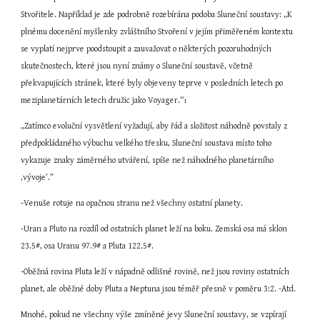
Stvořitele. Například je zde podrobně rozebírána podoba Sluneční soustavy: „K 
plnému docenění myšlenky zvláštního Stvoření v jejím přiměřeném kontextu 
se vyplatí nejprve poodstoupit a zauvažovat o některých pozoruhodných 
skutečnostech, které jsou nyní známy o Sluneční soustavě, včetně 
překvapujících stránek, které byly objeveny teprve v posledních letech po 
meziplanetárních letech družic jako Voyager.“
1
„Zatímco evoluční vysvětlení vyžadují, aby řád a složitost náhodně povstaly z 
předpokládaného výbuchu velkého třesku, Sluneční soustava místo toho 
vykazuje znaky záměrného utváření, spíše než náhodného planetárního 
‚vývoje’.”
-Venuše rotuje na opačnou stranu než všechny ostatní planety.
-Uran a Pluto na rozdíl od ostatních planet leží na boku. Zemská osa má sklon 
23.5#, osa Uranu 97.9# a Pluta 122.5#.
-Oběžná rovina Pluta leží v nápadně odlišné rovině, než jsou roviny ostatních 
planet, ale oběžné doby Pluta a Neptuna jsou téměř přesně v poměru 3:2. -Atd.
Mnohé, pokud ne všechny výše zmíněné jevy Sluneční soustavy, se vzpírají 