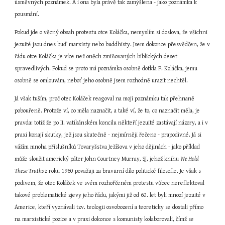
úsměvných poznámek. A i ona byla právě tak zamýšlena - jako poznámka k 
pousmání.
Pokud jde o věcný obsah protestu otce Koláčka, nemyslím si doslova, že všichni 
jezuité jsou dnes buď marxisty nebo buddhisty. Jsem dokonce přesvědčen, že v 
řádu otce Koláčka je více než oněch zmiňovaných biblických deset 
spravedlivých. Pokud se proto má poznámka osobně dotkla P. Koláčka, jemu 
osobně se omlouvám, neboť jeho osobně jsem rozhodně urazit nechtěl.
Já však tuším, proč otec Koláček reagoval na moji poznámku tak přehnaně 
pobouřeně. Protože ví, co měla naznačit, a také ví, že to, co naznačit měla, je 
pravda: totiž že po II. vatikánském koncilu někteří jezuité zastávají názory, a i v 
praxi konají skutky, jež jsou skutečně - nejmírněji řečeno - prapodivné. Já si 
vážím mnoha příslušníků Tovaryšstva Ježíšova v jeho dějinách - jako příklad 
může sloužit americký páter John Courtney Murray, SJ, jehož knihu 
We Hold 
These Truths 
z roku 1960 považuji za bravurní dílo politické filosofie. Je však s 
podivem, že otec Koláček ve svém rozhořčeném protestu vůbec nereflektoval 
takové problematické zjevy jeho řádu, jakými již od 60. let byli mnozí jezuité v 
Americe, kteří vyznávali tzv. teologii osvobození a teoreticky se dostali přímo 
na marxistické pozice a v praxi dokonce s komunisty kolaborovali, čímž se 