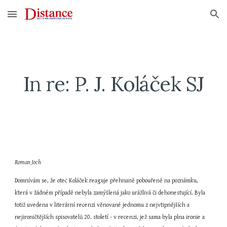
Skip to main content
Skip to navigation
In re: P. J. Koláček SJ
Roman Joch
Domnívám se, že otec Koláček reaguje přehnaně pobouřeně na poznámku, 
která v žádném případě nebyla zamýšlená jako urážlivá či dehonestující. Byla 
totiž uvedena v literární recenzi věnované jednomu z nejvtipnějších a 
nejironičtějších spisovatelů 20. století - v recenzi, jež sama byla plna ironie a 