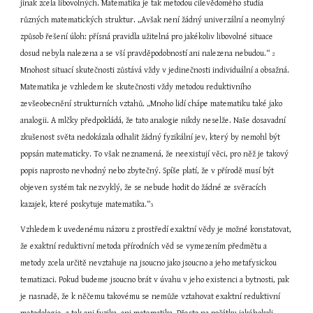
jinak zcela libovolných. Matematika je tak metodou cílevědomého studia 
různých matematických struktur. „Avšak není žádný univerzální a neomylný 
způsob řešení úloh: přísná pravidla užitelná pro jakékoliv libovolné situace 
dosud nebyla nalezena a se vší pravděpodobností ani nalezena nebudou.“ 
2
Mnohost situací skutečnosti zůstává vždy v jedinečnosti individuální a obsažná. 
Matematika je vzhledem ke skutečnosti vždy metodou reduktivního 
zevšeobecnění strukturních vztahů. „Mnoho lidí chápe matematiku také jako 
analogii. A mlčky předpokládá, že tato analogie nikdy neselže. Naše dosavadní 
zkušenost světa nedokázala odhalit žádný fyzikální jev, který by nemohl být 
popsán matematicky. To však neznamená, že neexistují věci, pro něž je takový 
popis naprosto nevhodný nebo zbytečný. Spíše platí, že v přírodě musí být 
objeven systém tak nezvyklý, že se nebude hodit do žádné ze svěracích 
kazajek, které poskytuje matematika.“
3
Vzhledem k uvedenému názoru z prostředí exaktní vědy je možné konstatovat, 
že exaktní reduktivní metoda přírodních věd se vymezením předmětu a 
metody zcela určitě nevztahuje na jsoucno jako jsoucno a jeho metafysickou 
tematizaci. Pokud budeme jsoucno brát v úvahu v jeho existenci a bytnosti, pak 
je nasnadě, že k něčemu takovému se nemůže vztahovat exaktní reduktivní 