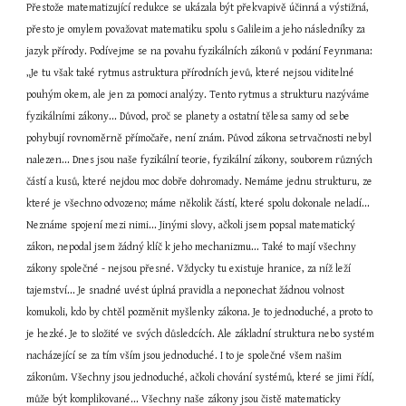
Přestože matematizující redukce se ukázala být překvapivě účinná a výstižná, 
přesto je omylem považovat matematiku spolu s Galileim a jeho následníky za 
jazyk přírody. Podívejme se na povahu fyzikálních zákonů v podání Feynmana: 
„Je tu však také rytmus astruktura přírodních jevů, které nejsou viditelné 
pouhým okem, ale jen za pomoci analýzy. Tento rytmus a strukturu nazýváme 
fyzikálními zákony... Důvod, proč se planety a ostatní tělesa samy od sebe 
pohybují rovnoměrně přímočaře, není znám. Původ zákona setrvačnosti nebyl 
nalezen... Dnes jsou naše fyzikální teorie, fyzikální zákony, souborem různých 
částí a kusů, které nejdou moc dobře dohromady. Nemáme jednu strukturu, ze 
které je všechno odvozeno; máme několik částí, které spolu dokonale neladí... 
Neznáme spojení mezi nimi... Jinými slovy, ačkoli jsem popsal matematický 
zákon, nepodal jsem žádný klíč k jeho mechanizmu... Také to mají všechny 
zákony společné - nejsou přesné. Vždycky tu existuje hranice, za níž leží 
tajemství... Je snadné uvést úplná pravidla a neponechat žádnou volnost 
komukoli, kdo by chtěl pozměnit myšlenky zákona. Je to jednoduché, a proto to 
je hezké. Je to složité ve svých důsledcích. Ale základní struktura nebo systém 
nacházející se za tím vším jsou jednoduché. I to je společné všem našim 
zákonům. Všechny jsou jednoduché, ačkoli chování systémů, které se jimi řídí, 
může být komplikované... Všechny naše zákony jsou čistě matematicky 