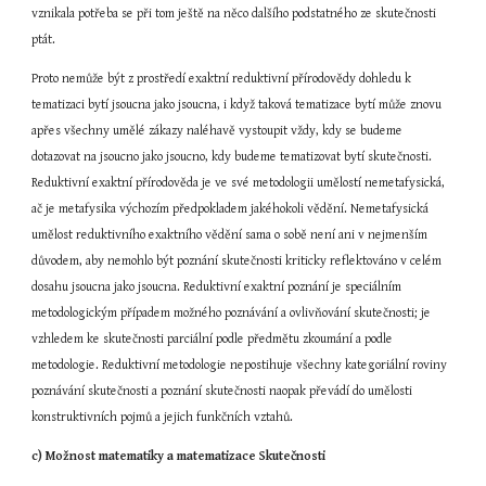
vznikala potřeba se při tom ještě na něco dalšího podstatného ze skutečnosti 
ptát.
Proto nemůže být z prostředí exaktní reduktivní přírodovědy dohledu k 
tematizaci bytí jsoucna jako jsoucna, i když taková tematizace bytí může znovu 
apřes všechny umělé zákazy naléhavě vystoupit vždy, kdy se budeme 
dotazovat na jsoucno jako jsoucno, kdy budeme tematizovat bytí skutečnosti. 
Reduktivní exaktní přírodověda je ve své metodologii umělostí nemetafysická, 
ač je metafysika výchozím předpokladem jakéhokoli vědění. Nemetafysická 
umělost reduktivního exaktního vědění sama o sobě není ani v nejmenším 
důvodem, aby nemohlo být poznání skutečnosti kriticky reflektováno v celém 
dosahu jsoucna jako jsoucna. Reduktivní exaktní poznání je speciálním 
metodologickým případem možného poznávání a ovlivňování skutečnosti; je 
vzhledem ke skutečnosti parciální podle předmětu zkoumání a podle 
metodologie. Reduktivní metodologie nepostihuje všechny kategoriální roviny 
poznávání skutečnosti a poznání skutečnosti naopak převádí do umělosti 
konstruktivních pojmů a jejich funkčních vztahů.
c) Možnost matematiky a matematizace Skutečnosti