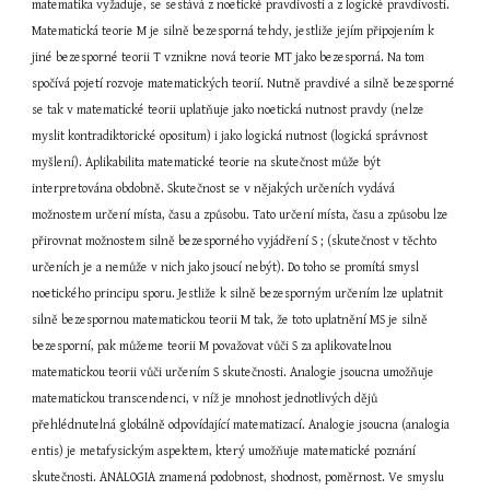
matematika vyžaduje, se sestává z noetické pravdivosti a z logické pravdivosti. 
Matematická teorie M je silně bezesporná tehdy, jestliže jejím připojením k 
jiné bezesporné teorii T vznikne nová teorie MT jako bezesporná. Na tom 
spočívá pojetí rozvoje matematických teorií. Nutně pravdivé a silně bezesporné 
se tak v matematické teorii uplatňuje jako noetická nutnost pravdy (nelze 
myslit kontradiktorické opositum) i jako logická nutnost (logická správnost 
myšlení). Aplikabilita matematické teorie na skutečnost může být 
interpretována obdobně. Skutečnost se v nějakých určeních vydává 
možnostem určení místa, času a způsobu. Tato určení místa, času a způsobu lze 
přirovnat možnostem silně bezesporného vyjádření S ; (skutečnost v těchto 
určeních je a nemůže v nich jako jsoucí nebýt). Do toho se promítá smysl 
noetického principu sporu. Jestliže k silně bezesporným určením lze uplatnit 
silně bezespornou matematickou teorii M tak, že toto uplatnění MS je silně 
bezesporní, pak můžeme teorii M považovat vůči S za aplikovatelnou 
matematickou teorii vůči určením S skutečnosti. Analogie jsoucna umožňuje 
matematickou transcendenci, v níž je mnohost jednotlivých dějů 
přehlédnutelná globálně odpovídající matematizací. Analogie jsoucna (analogia 
entis) je metafysickým aspektem, který umožňuje matematické poznání 
skutečnosti. ANALOGIA znamená podobnost, shodnost, poměrnost. Ve smyslu 