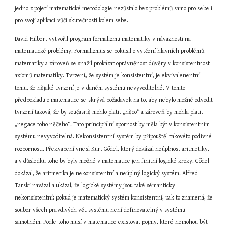
jedno z pojetí matematické metodologie nezůstalo bez problémů samo pro sebe i 
pro svoji aplikaci vůči skutečnosti kolem sebe.
David Hilbert vytvořil program formalizmu matematiky v návaznosti na 
matematické problémy. Formalizmus se pokusil o vytčení hlavních problémů 
matematiky a zároveň se snažil prokázat oprávněnost důvěry v konsistentnost 
axiomů matematiky. Tvrzení, že systém je konsistentní, je ekvivalenentní 
tomu, že nějaké tvrzení je v daném systému nevyvoditelné. V tomto 
předpokladu o matematice se skrývá požadavek na to, aby nebylo možné odvodit 
tvrzení taková, že by současně mohlo platit „něco“ a zároveň by mohla platit 
„negace toho něčeho“. Tato principiální spornost by měla být v konsistentním 
systému nevyvoditelná. Nekonsistentní systém by připouštěl takovéto podivné 
rozpornosti. Překvapení vnesl Kurt Gödel, který dokázal neúplnost aritmetiky, 
a v důsledku toho by byly možné v matematice jen finitní logické kroky. Gödel 
dokázal, že aritmetika je nekonsistentní a neúplný logický systém. Alfred 
Tarski navázal a ukázal, že logické systémy jsou také sémanticky 
nekonsistentní: pokud je matematický systém konsistentní, pak to znamená, že 
soubor všech pravdivých vět systému není definovatelný v systému 
samotném. Podle toho musí v matematice existovat pojmy, které nemohou být 