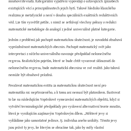
mnohovrstevnatá. Kategoriální vyjádření vypovídají o ustavujících způsobech 
existujících věcí a principiálnostech jejich bytí. Takové hledisko klasického 
realizmu je metafysické a není v dosahu speciálních exaktních reduktivních 
věd. Lze tím vysvětlit potíže, s nimiž se setkávají všechny pokusy o redukci 
matematické metodologie do analogií z jedné universálně platné kategorie.
Jedním z problémů jak pochopit matematickou skutečnost, je novodobá obsahová 
vyprázdněnost matematických obecnin. Pochopit matematický svět jako 
interpretaci z něčeho universálního navozuje předpoklad nekonečného 
regresu. Realistickým pojetím, které se bude chtít vyvarovat sklouznutí do 
nekonečného regresu, bude matematická obecnina ve své realitě. Jako taková 
nemůže být obsahově prázdná.
Považovat matematickou entitu za matematickou skutečnost není pro 
matematika nic nepřirozeného, a k tomu ani nemusí být platonikem. Ilustrovat 
to lze na následujícím Vopěnkově vymezování matematických objektů, když si 
vytvářel terminologické předpoklady pro vyslovení alternativní teorie množin, 
která je vynikajícím azajímavým Vopěnkovým dílem. „Některé jevy si 
vykládáme jako samostatné jedince, tj. individua anebo unikáty. Těmito jevy 
jsou právě ty jevy, ke kterým se obracíme tak, jako by měly vlastní 