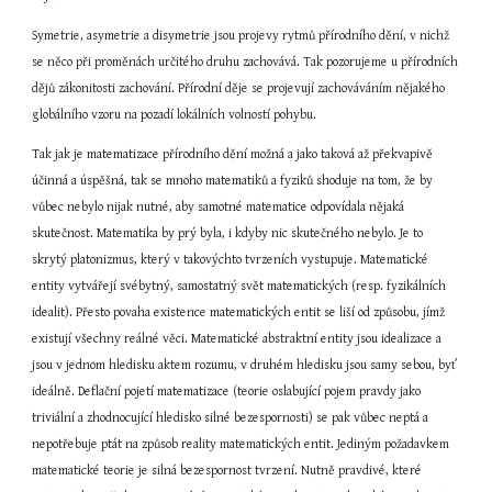
Symetrie, asymetrie a disymetrie jsou projevy rytmů přírodního dění, v nichž 
se něco při proměnách určitého druhu zachovává. Tak pozorujeme u přírodních 
dějů zákonitosti zachování. Přírodní děje se projevují zachováváním nějakého 
globálního vzoru na pozadí lokálních volností pohybu.
Tak jak je matematizace přírodního dění možná a jako taková až překvapivě 
účinná a úspěšná, tak se mnoho matematiků a fyziků shoduje na tom, že by 
vůbec nebylo nijak nutné, aby samotné matematice odpovídala nějaká 
skutečnost. Matematika by prý byla, i kdyby nic skutečného nebylo. Je to 
skrytý platonizmus, který v takovýchto tvrzeních vystupuje. Matematické 
entity vytvářejí svébytný, samostatný svět matematických (resp. fyzikálních 
idealit). Přesto povaha existence matematických entit se liší od způsobu, jímž 
existují všechny reálné věci. Matematické abstraktní entity jsou idealizace a 
jsou v jednom hledisku aktem rozumu, v druhém hledisku jsou samy sebou, byť 
ideálně. Deflační pojetí matematizace (teorie oslabující pojem pravdy jako 
triviální a zhodnocující hledisko silné bezespornosti) se pak vůbec neptá a 
nepotřebuje ptát na způsob reality matematických entit. Jediným požadavkem 
matematické teorie je silná bezespornost tvrzení. Nutně pravdivé, které 