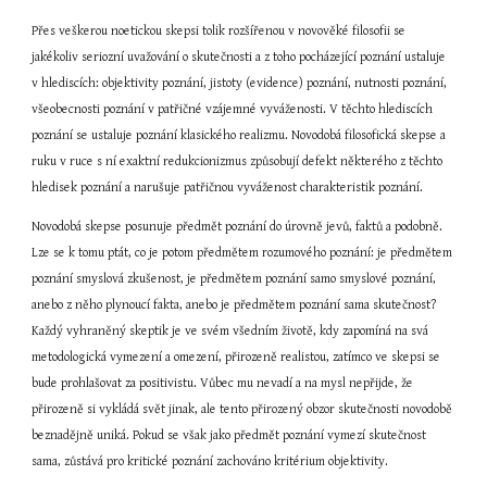
Přes veškerou noetickou skepsi tolik rozšířenou v novověké filosofii se 
jakékoliv seriozní uvažování o skutečnosti a z toho pocházející poznání ustaluje 
v hlediscích: objektivity poznání, jistoty (evidence) poznání, nutnosti poznání, 
všeobecnosti poznání v patřičné vzájemné vyváženosti. V těchto hlediscích 
poznání se ustaluje poznání klasického realizmu. Novodobá filosofická skepse a 
ruku v ruce s ní exaktní redukcionizmus způsobují defekt některého z těchto 
hledisek poznání a narušuje patřičnou vyváženost charakteristik poznání.
Novodobá skepse posunuje předmět poznání do úrovně jevů, faktů a podobně. 
Lze se k tomu ptát, co je potom předmětem rozumového poznání: je předmětem 
poznání smyslová zkušenost, je předmětem poznání samo smyslové poznání, 
anebo z něho plynoucí fakta, anebo je předmětem poznání sama skutečnost? 
Každý vyhraněný skeptik je ve svém všedním životě, kdy zapomíná na svá 
metodologická vymezení a omezení, přirozeně realistou, zatímco ve skepsi se 
bude prohlašovat za positivistu. Vůbec mu nevadí a na mysl nepřijde, že 
přirozeně si vykládá svět jinak, ale tento přirozený obzor skutečnosti novodobě 
beznadějně uniká. Pokud se však jako předmět poznání vymezí skutečnost 
sama, zůstává pro kritické poznání zachováno kritérium objektivity.