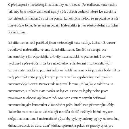
O překvapení v metodologii matematiky není nouze. Formalizovat matematiku 
tak, aby bylo možné definovat úplný výčet všech dedukcí, které lze utvořit z 
konsistentních axiomů systému pomocí konečných metod, se nepodařilo, a vše 
nasvědčuje tomu, že se ani nepodaří. Matematika je neredukovatelná na úplný 
formalizmus.
Intuitionizmus volil poněkud jinou metodologii matematiky. Luitzen Brouwer 
redukoval matematiku ve smyslu intuitionizmu. Zaměřil se na operace 
matematiky a jim odpovídající aktivity matematického poznávání. Brouwer 
vycházel z přesvědčení, že bez náležitého reflektování intuitionistických 
zdrojů matematického poznání nakonec každé matematické poznání bude mít za 
svůj předmět spíše jazyk, kterým je matematika vyjadřována, než povahu 
matematických entit. Brower tak směřoval k tomu, že logika je založena na 
matematice, a nikoliv matematika na logice. Principy logiky nelze proto 
považovat za obecně aplikovatelné. Brouwer v tomto smyslu definoval 
matematiku jako konstrukci v konečném počtu kroků nad přirozenými čísly. 
Takováto matematika se ukázala být menší a slabší, než bylo běžně zvykem 
chápat matematiku. Z matematické výstavby byly vyloučeny pojmy nekonečna, 
důkaz „reductio ad absurdum“ (důkaz sporem), a pokud se pravdy týká, pro 