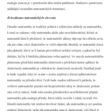
analogie jsoucna je v poznávacím aktu možná podobnost, shodnost a poměrnost, 
zakládající racionalitu matematických tematizací.
d) Realizmus matematických obecnin
Filosofie matematiky se tradičně setkává s některými náhledy na matematiku, 
k nimž se nakonec vždy matematika ukáže jako neredukovatelná. Běžně se 
matematik kloní k představě, že matematické zákony objevuje bez ohledu na to, 
zda jim vůbec něco skutečného ve světě odpovídá. Mnohdy se matematik chová 
jako platonik, který se k tomuto přesvědčení nehlásí veřejně, a pokud by byl 
dotázán, byl by k hledisku platonizmu velmi opatrný. Ve smyslu matematického 
platonizmu předchází matematika skutečnost a předchází možné aplikace ke 
skutečnosti; matematika je vzhledem ke skutečnosti nezávislá. Poněkud jinak 
to bude vypadat, když se vezme v úvahu úspěšná a účinná aplikovatelnost 
matematiky na přírodní dění. Fyzik bude snadno inklinovat k pohledu, že 
veškeré matematické poznání má bezprostřední zdroj ve zkušenosti, protože 
sám svět je takový. Podle toho mnoho přírodovědců nereflektovaně přijímá 
matematiku jako analogii přírody, která nikdy neselže a nikdy nezradí. Pro 
filosofii matematiky tak zůstává otevřené tázání, zda matematika je jen pouhou 
analogií skutečnosti, nebo zda matematika sama je skutečností, vůči které je 