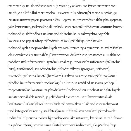
matematiky na skutečnost zasahují všechny oblasti. Ve fyzice matematizce 
směřuje až k finální teorii všeho. Universální sjednocující teorie si vyžaduje 
zmatematizovat pojetí prostoru a času. Zprvu se prostoročas nabízí jako spojitost, 
jako kontinuum, nekonečně dělitelné. Descartes měl představu kontinua hmoty 
nekonečně složeného a nekonečně dělitelného. V takovýchto pojetích 
kontinua se pojetí zdroje přírodních zákonů přibližuje představám 
nekonečných a neproveditelných operací. Struktury a symetrie ze světa fyziky 
elementárních částic nabízejí kvantovanou diskrétnost prostoročasu. Nabízí se 
podobenství informačních systémů: realita je množstvím informace (měřitelné 
bity), z informací jsou odvoditelné přírodní zákony (program, software) 
uskutečňující se na hmotě (hardware). Taková verze je však příliš poplatná 
předlohám informačních technologií. Leibniz na rozdíl od Descarta pochopil 
rozprostraněné kontinuum jako diskrétní nekonečnou mnohost nedělitelných 
substancionálních monád, jejichž důvod existence není kvantitativní, ale 
kvalitativní. Klasický realizmus bude při vysvětlování skutečnosti zachycovat 
jiné kategoriální roviny, než kterým se může věnovat exaktní přírodověda. 
Individuální jsoucna mohou být pochopena jako ustavení, které nelze redukovat 
na jedno určení, protože sama skutečnost není reduktivní, ale především je 