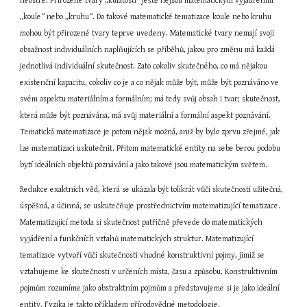
neostré. Přirozené tvary „kulatosti“ ještě nejsou matematickým vyjádřením 
„koule“ nebo „kruhu“. Do takové matematické tematizace koule nebo kruhu 
mohou být přirozené tvary teprve uvedeny. Matematické tvary nemají svoji 
obsažnost individuálních naplňujících se příběhů, jakou pro změnu má každá 
jednotlivá individuální skutečnost. Zato cokoliv skutečného, co má nějakou 
existenční kapacitu, cokoliv co je a co nějak může být, může být poznáváno ve 
svém aspektu materiálním a formálním; má tedy svůj obsah i tvar; skutečnost, 
která může být poznávána, má svůj materiální a formální aspekt poznávání. 
Tematická matematizace je potom nějak možná, aniž by bylo zprvu zřejmé, jak 
lze matematizaci uskutečnit. Přitom matematické entity na sebe berou podobu 
bytí ideálních objektů poznávání a jako takové jsou matematickým světem.
Redukce exaktních věd, která se ukázala být tolikrát vůči skutečnosti užitečná, 
úspěšná, a účinná, se uskutečňuje prostřednictvím matematizující tematizace. 
Matematizující metoda si skutečnost patřičně převede do matematických 
vyjádření a funkčních vztahů matematických struktur. Matematizující 
tematizace vytvoří vůči skutečnosti vhodné konstruktivní pojmy, jimiž se 
vztahujeme ke skutečnosti v určeních místa, času a způsobu. Konstruktivním 
pojmům rozumíme jako abstraktním pojmům a představujeme si je jako ideální 
entity. Fyzika je takto příkladem přírodovědné metodologie.