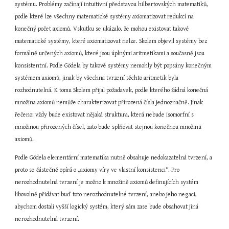
systému. Problémy začínají intuitivní představou hilbertovských matematiků, 
podle které lze všechny matematické systémy axiomatizovat redukcí na 
konečný počet axiomů. Vskutku se ukázalo, že mohou existovat takové 
matematické systémy, které axiomatizovat nelze. Skolem objevil systémy bez 
formálně určených axiomů, které jsou úplnými aritmetikami a současně jsou 
konsistentní. Podle Gödela by takové systémy nemohly být popsány konečným 
systémem axiomů, jinak by všechna tvrzení těchto aritmetik byla 
rozhodnutelná. K tomu Skolem přijal požadavek, podle kterého žádná konečná 
množina axiomů nemůže charakterizovat přirozená čísla jednoznačně. Jinak 
řečeno: vždy bude existovat nějaká struktura, která nebude isomorfní s 
množinou přirozených čísel, zato bude splňovat stejnou konečnou množinu 
axiomů.
Podle Gödela elementární matematika nutně obsahuje nedokazatelná tvrzení, a 
proto se částečně opírá o „axiomy víry ve vlastní konsistenci“. Pro 
nerozhodnutelná tvrzení je možno k množině axiomů definujících systém 
libovolně přidávat buď toto nerozhodnutelné tvrzení, anebo jeho negaci, 
abychom dostali vyšší logický systém, který sám zase bude obsahovat jiná 
nerozhodnutelná tvrzení.