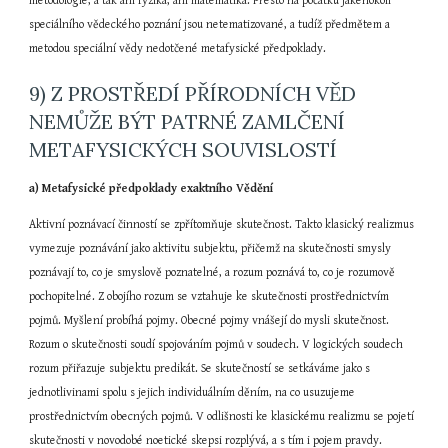
metodologie, a tak ani fyzika, ani matematika. Přesto na počátku jakéhokoli 
speciálního vědeckého poznání jsou netematizované, a tudíž předmětem a 
metodou speciální vědy nedotčené metafysické předpoklady.
9) Z PROSTŘEDÍ PŘÍRODNÍCH VĚD 
NEMŮŽE BÝT PATRNÉ ZAMLČENÍ 
METAFYSICKÝCH SOUVISLOSTÍ
a) Metafysické předpoklady exaktního Vědění
Aktivní poznávací činností se zpřítomňuje skutečnost. Takto klasický realizmus 
vymezuje poznávání jako aktivitu subjektu, přičemž na skutečnosti smysly 
poznávají to, co je smyslově poznatelné, a rozum poznává to, co je rozumově 
pochopitelné. Z obojího rozum se vztahuje ke skutečnosti prostřednictvím 
pojmů. Myšlení probíhá pojmy. Obecné pojmy vnášejí do mysli skutečnost. 
Rozum o skutečnosti soudí spojováním pojmů v soudech. V logických soudech 
rozum přiřazuje subjektu predikát. Se skutečností se setkáváme jako s 
jednotlivinami spolu s jejich individuálním děním, na co usuzujeme 
prostřednictvím obecných pojmů. V odlišnosti ke klasickému realizmu se pojetí 
skutečnosti v novodobé noetické skepsi rozplývá, a s tím i pojem pravdy.