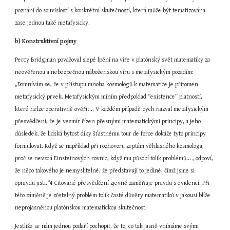
poznání do souvislostí s konkrétní skutečností, která může být tematizována 
zase jednou také metafysicky.
b) Konstruktivní pojmy
Percy Bridgman považoval slepé lpění na víře v platónský svět matematiky za 
neověřenou a nebezpečnou náboženskou víru s metafysickým pozadím: 
„Domnívám se, že v přístupu mnoha kosmologů k matematice je přítomen 
metafysický prvek. Metafysickým míním předpoklad “existence” platností, 
které nelze operativně ověřit... V každém případě bych nazval metafysickým 
přesvědčení, že je vesmír řízen přesnými matematickými principy, a jeho 
důsledek, že lidská bytost díky šťastnému tour de force dokáže tyto principy 
formulovat. Když se například při rozhovoru zeptám věhlasného kosmologa, 
proč se nevzdá Einsteinových rovnic, když mu působí tolik problémů... , odpoví, 
že něco takového je nemyslitelné, že představují to jediné, čímž jsme si 
opravdu jisti.“4 Citované přesvědčení zjevně zaměňuje pravdu s evidencí. Při 
této záměně je zřetelný problém tolik časté důvěry matematiků v jakousi blíže 
neprojasněnou platónskou matematickou skutečnost.
Jestliže se nám jednou podaří pochopit, že to, co tak jasně vnímáme svými 