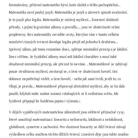
formulovány, přičemž matematika bývá často složitá a těžko pochopitelná... 
Matematika není pouhý jazyk. Matematika je jazyk a zároveň způsob uvažování. 
Je to jazyk plus logika. Matematika je nástroj myšlení... Enormní složitosti 
přírody, s jejími legračními zákony a pravidly,... jsou ve skutečnosti velmi 
propleteny. Bez matematiky nevidíte cesty, kterými vám v tomto velkém 
množství různých tvrzení dovoluje logika přejít od jednoho k druhému... 
Správný zákon, jak tomu rozumíme dnes, splňuje minimální princip a je lokální. 
Dnes věříme, že fyzikální zákony musí mít lokální charakter a musí také 
obsahovat minimální princip, ale přesně to nevíme. . Matematikové se zabývají 
pouze strukturou myšlení, nestarají se, o čem ve skutečnosti hovoří. Oni 
dokonce nepotřebují vědět, o čem hovoří, - nebo jak sami tvrdí, jestli to, co 
říkají, je pravda... Matematikové připravují abstraktní myšlení, aby se ho dalo 
použít, kdykoli máte soubor axiomů vztahujících se k reálnému světu. Ale 
fyzikové připojují ke každému pojmu i význam.
5
V dějích vyjádřených matematickou zákonitostí jsou některé příznačné rysy, 
které umožňují matematizaci: linearita a nelinearita, lokálnost a nelokálnost, 
globálnost, symetrie a zachování. Pro vlastnost linearity se dílčí řešení stávají 
výsledkem celku součtem těchto dílčích řešení. Lineární děje jsou takto snadno 