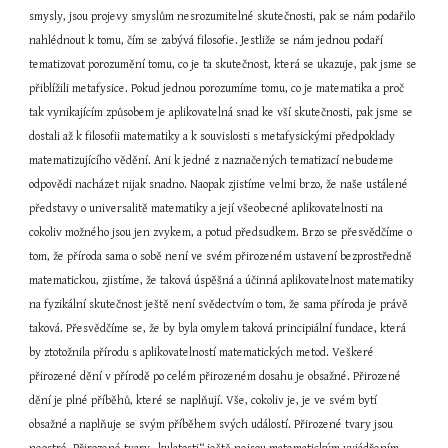
smysly, jsou projevy smyslům nesrozumitelné skutečnosti, pak se nám podařilo 
nahlédnout k tomu, čím se zabývá filosofie. Jestliže se nám jednou podaří 
tematizovat porozumění tomu, co je ta skutečnost, která se ukazuje, pak jsme se 
přiblížili metafysice. Pokud jednou porozumíme tomu, co je matematika a proč 
tak vynikajícím způsobem je aplikovatelná snad ke vší skutečnosti, pak jsme se 
dostali až k filosofii matematiky a k souvislosti s metafysickými předpoklady 
matematizujícího vědění. Ani k jedné z naznačených tematizací nebudeme 
odpovědi nacházet nijak snadno. Naopak zjistíme velmi brzo, že naše ustálené 
představy o universalitě matematiky a její všeobecné aplikovatelnosti na 
cokoliv možného jsou jen zvykem, a potud předsudkem. Brzo se přesvědčíme o 
tom, že příroda sama o sobě není ve svém přirozeném ustavení bezprostředně 
matematickou, zjistíme, že taková úspěšná a účinná aplikovatelnost matematiky 
na fyzikální skutečnost ještě není svědectvím o tom, že sama příroda je právě 
taková. Přesvědčíme se, že by byla omylem taková principiální fundace, která 
by ztotožnila přírodu s aplikovatelností matematických metod. Veškeré 
přirozené dění v přírodě po celém přirozeném dosahu je obsažné. Přirozené 
dění je plné příběhů, které se naplňují. Vše, cokoliv je, je ve svém bytí 
obsažné a naplňuje se svým příběhem svých událostí. Přirozené tvary jsou 