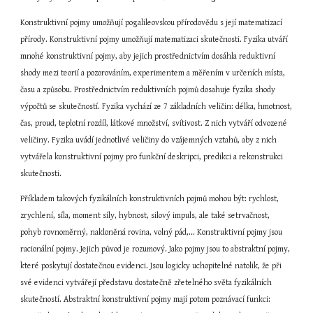
Konstruktivní pojmy umožňují pogalileovskou přírodovědu s její matematizací 
přírody. Konstruktivní pojmy umožňují matematizaci skutečnosti. Fyzika utváří 
mnohé konstruktivní pojmy, aby jejich prostřednictvím dosáhla reduktivní 
shody mezi teorií a pozorováním, experimentem a měřením v určeních místa, 
času a způsobu. Prostřednictvím reduktivních pojmů dosahuje fyzika shody 
výpočtů se skutečností. Fyzika vychází ze 7 základních veličin: délka, hmotnost, 
čas, proud, teplotní rozdíl, látkové množství, svítivost. Z nich vytváří odvozené 
veličiny. Fyzika uvádí jednotlivé veličiny do vzájemných vztahů, aby z nich 
vytvářela konstruktivní pojmy pro funkční deskripci, predikci a rekonstrukci 
skutečnosti.
Příkladem takových fyzikálních konstruktivních pojmů mohou být: rychlost, 
zrychlení, síla, moment síly, hybnost, silový impuls, ale také setrvačnost, 
pohyb rovnoměrný, nakloněná rovina, volný pád,... Konstruktivní pojmy jsou 
racionální pojmy. Jejich původ je rozumový. Jako pojmy jsou to abstraktní pojmy, 
které poskytují dostatečnou evidenci. Jsou logicky uchopitelné natolik, že při 
své evidenci vytvářejí představu dostatečně zřetelného světa fyzikálních 
skutečností. Abstraktní konstruktivní pojmy mají potom poznávací funkci: 