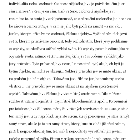
individualitu neboli osobnost. Osobnost nějakého jevu je právě tím, čím je on 
sám a zároveň v čem je on sám. Jinak řečeno, osobností nějakého jevu 
rozumíme to, co tento jev drží pohromadě, co z něho činí uceleného jedince a co 
ho zároveň osamostatňuje, v čem se jeho bytí podílí na samotě - a nic víc. . 
Jevům, kterým přiznáváme osobnost, říkáme objekty... Vyčleněním těch jevů 
světa, kterým přiznáváme osobnost, tedy rozhodnutím, které jevy prohlásíme 
za objekty, se odedávna začínal výklad světa. Na objekty potom hledíme jako na 
obyvatele světa, zatímco většinu zůstávajících jevů si budeme vykládat jako 
jevy průvodní. Tyto průvodní jevy nemají samostatné bytí, ale jejich bytí je 
bytím objektů, na nichž se ukazují... Některý průvodní jev se může ukázat už 
na pouhém jediném objektu. Takovému jevu říkáme jev jednomístný anebo 
vlastnost. Jiný průvodní jev se může ukázat až na nějakém společenství 
objektů. Takovému jevu říkáme jev vícemístný anebo vztah. Dále můžeme 
rozlišovat vztahy dvojmístné, trojmístné, libovolněmístné apod. .. Porozumění 
pro totožnost jevu čili porozumění, že v různých souvislostech se ukazuje stále 
ten samý jev, tedy například, nejenže strom, který pozorujeme, je stále tentýž 
samý strom, ale že je to ten samý strom, který jsme tu viděli již před rokem, 
patří k nejpozoruhodnějším, též však k nejobtížněji vysvětlitelným jevům 
našeho porozumění světu. Přitom v našem porozumění hraje porozumění pro 