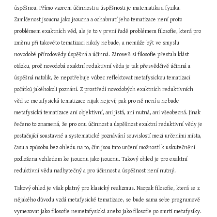
úspěšnou. Přímo vzorem účinnosti a úspěšnosti je matematika a fyzika. 
Zamlčenost jsoucna jako jsoucna a ochabnutí jeho tematizace není proto 
problémem exaktních věd, ale je to v první řadě problémem filosofie, která pro 
změnu při takovéto tematizaci nikdy nebude, a nemůže být ve smyslu 
novodobé přírodovědy úspěšná a účinná. Zároveň si filosofie přestala klást 
otázku, proč novodobá exaktní reduktivní věda je tak přesvědčivě účinná a 
úspěšná natolik, že nepotřebuje vůbec reflektovat metafysickou tematizaci 
počátků jakéhokoli poznání. Z prostředí novodobých exaktních reduktivních 
věd se metafysická tematizace nijak nejeví; pak pro ně není a nebude 
metafysická tematizace ani objektivní, ani jistá, ani nutná, ani všeobecná. Jinak 
řečeno to znamená, že pro onu účinnost a úspěšnost exaktní reduktivní vědy je 
postačující soustavné a systematické poznávání souvislostí mezi určeními místa, 
času a způsobu bez ohledu na to, čím jsou tato určení možností k uskutečnění 
podložena vzhledem ke jsoucnu jako jsoucnu. Takový ohled je pro exaktní 
reduktivní vědu nadbytečný a pro účinnost a úspěšnost není nutný.
Takový ohled je však platný pro klasický realizmus. Naopak filosofie, která se z 
nějakého důvodu vzdá metafysické tematizace, se bude sama sebe programově 
vymezovat jako filosofie nemetafysická anebo jako filosofie po smrti metafysiky. 