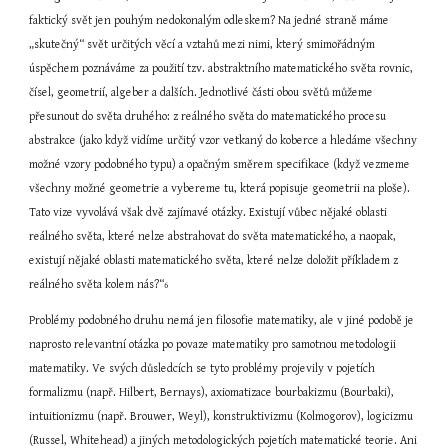
faktický svět jen pouhým nedokonalým odleskem? Na jedné straně máme 
„skutečný“ svět určitých věcí a vztahů mezi nimi, který smimořádným 
úspěchem poznáváme za použití tzv. abstraktního matematického světa rovnic, 
čísel, geometrií, algeber a dalších. Jednotlivé části obou světů můžeme 
přesunout do světa druhého: z reálného světa do matematického procesu 
abstrakce (jako když vidíme určitý vzor vetkaný do koberce a hledáme všechny 
možné vzory podobného typu) a opačným směrem specifikace (když vezmeme 
všechny možné geometrie a vybereme tu, která popisuje geometrii na ploše). 
Tato vize vyvolává však dvě zajímavé otázky. Existují vůbec nějaké oblasti 
reálného světa, které nelze abstrahovat do světa matematického, a naopak, 
existují nějaké oblasti matematického světa, které nelze doložit příkladem z 
reálného světa kolem nás?“
6
Problémy podobného druhu nemá jen filosofie matematiky, ale v jiné podobě je 
naprosto relevantní otázka po povaze matematiky pro samotnou metodologii 
matematiky. Ve svých důsledcích se tyto problémy projevily v pojetích 
formalizmu (např. Hilbert, Bernays), axiomatizace bourbakizmu (Bourbaki), 
intuitionizmu (např. Brouwer, Weyl), konstruktivizmu (Kolmogorov), logicizmu 
(Russel, Whitehead) a jiných metodologických pojetích matematické teorie. Ani 