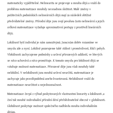
matematicky vyjádřitelné. Nelinearita se projevuje u mnoha dějů a vnáší do 
problému matematizace mnohdy nesnadnou složitost. Malé změny v 
počátečních podmínkách nelineárních dějů mají za následek obtížně 
předvídatelné změny. Přírodní děje jsou svojí povahou často nelineární a jejich 
celková matematizace vyžaduje aproximativní postupy z prostředí lineárních 
dějů.
Lokálnost bytí individuí je nám samozřejmá. Jsoucnům dobře rozumíme ve 
smyslu zde a nyní. Lokálně pozorujeme také stálost i proměnlivost, klid i pohyb. 
Vlokálnosti zachycujeme podmínky a určení přirozených událostí, ve kterých 
se něco uchovává a něco proměňuje. K tomuto smyslu pro lokálnost dějů se 
vztahuje možnost matematizace. Přirozené děje jsou však mnohdy také 
nelokální. V nelokálnosti jsou mnohá určení neurčitá, matematizace je 
zachycuje jako pravděpodobná anebo kvantovaná. Nelokálnost vnáší do 
matematizace neurčitost a nejednoznačnost.
Matematizace čerpá z výhod poskytovaných vlastnostmi linearity a lokálnosti ,a 
činí tak mnohé individuální přírodní dění přehlédnutelné obecně v globálnosti. 
Globálnost poskytuje možnost společného nadhledu mnoha individuálním 
dějům.