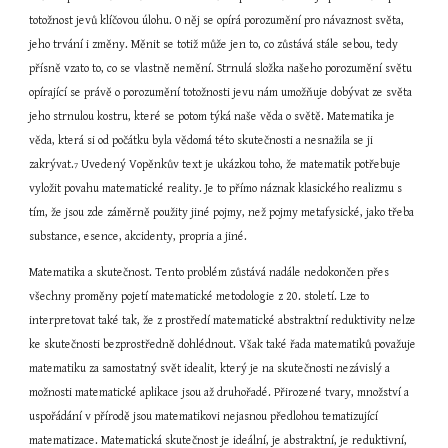
totožnost jevů klíčovou úlohu. O něj se opírá porozumění pro návaznost světa, 
jeho trvání i změny. Měnit se totiž může jen to, co zůstává stále sebou, tedy 
přísně vzato to, co se vlastně nemění. Strnulá složka našeho porozumění světu 
opírající se právě o porozumění totožnosti jevu nám umožňuje dobývat ze světa 
jeho strnulou kostru, které se potom týká naše věda o světě. Matematika je 
věda, která si od počátku byla vědomá této skutečnosti a nesnažila se ji 
zakrývat.
 Uvedený Vopěnkův text je ukázkou toho, že matematik potřebuje 
7
vyložit povahu matematické reality. Je to přímo náznak klasického realizmu s 
tím, že jsou zde záměrně použity jiné pojmy, než pojmy metafysické, jako třeba 
substance, esence, akcidenty, propria a jiné.
Matematika a skutečnost. Tento problém zůstává nadále nedokončen přes 
všechny proměny pojetí matematické metodologie z 20. století. Lze to 
interpretovat také tak, že z prostředí matematické abstraktní reduktivity nelze 
ke skutečnosti bezprostředně dohlédnout. Však také řada matematiků považuje 
matematiku za samostatný svět idealit, který je na skutečnosti nezávislý a 
možnosti matematické aplikace jsou až druhořadé. Přirozené tvary, množství a 
uspořádání v přírodě jsou matematikovi nejasnou předlohou tematizující 
matematizace. Matematická skutečnost je ideální, je abstraktní, je reduktivní, 