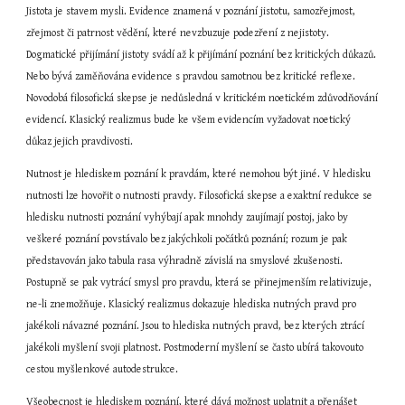
Jistota je stavem mysli. Evidence znamená v poznání jistotu, samozřejmost, 
zřejmost či patrnost vědění, které nevzbuzuje podezření z nejistoty. 
Dogmatické přijímání jistoty svádí až k přijímání poznání bez kritických důkazů. 
Nebo bývá zaměňována evidence s pravdou samotnou bez kritické reflexe. 
Novodobá filosofická skepse je nedůsledná v kritickém noetickém zdůvodňování 
evidencí. Klasický realizmus bude ke všem evidencím vyžadovat noetický 
důkaz jejich pravdivosti.
Nutnost je hlediskem poznání k pravdám, které nemohou být jiné. V hledisku 
nutnosti lze hovořit o nutnosti pravdy. Filosofická skepse a exaktní redukce se 
hledisku nutnosti poznání vyhýbají apak mnohdy zaujímají postoj, jako by 
veškeré poznání povstávalo bez jakýchkoli počátků poznání; rozum je pak 
představován jako tabula rasa výhradně závislá na smyslové zkušenosti. 
Postupně se pak vytrácí smysl pro pravdu, která se přinejmenším relativizuje, 
ne-li znemožňuje. Klasický realizmus dokazuje hlediska nutných pravd pro 
jakékoli návazné poznání. Jsou to hlediska nutných pravd, bez kterých ztrácí 
jakékoli myšlení svoji platnost. Postmoderní myšlení se často ubírá takovouto 
cestou myšlenkové autodestrukce.
Všeobecnost je hlediskem poznání, které dává možnost uplatnit a přenášet 