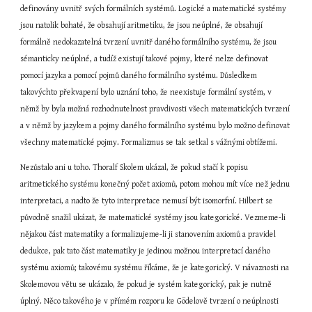
definovány uvnitř svých formálních systémů. Logické a matematické systémy 
jsou natolik bohaté, že obsahují aritmetiku, že jsou neúplné, že obsahují 
formálně nedokazatelná tvrzení uvnitř daného formálního systému, že jsou 
sémanticky neúplné, a tudíž existují takové pojmy, které nelze definovat 
pomocí jazyka a pomocí pojmů daného formálního systému. Důsledkem 
takovýchto překvapení bylo uznání toho, že neexistuje formální systém, v 
němž by byla možná rozhodnutelnost pravdivosti všech matematických tvrzení 
a v němž by jazykem a pojmy daného formálního systému bylo možno definovat 
všechny matematické pojmy. Formalizmus se tak setkal s vážnými obtížemi.
Nezůstalo ani u toho. Thoralf Skolem ukázal, že pokud stačí k popisu 
aritmetického systému konečný počet axiomů, potom mohou mít více než jednu 
interpretaci, a nadto že tyto interpretace nemusí být isomorfní. Hilbert se 
původně snažil ukázat, že matematické systémy jsou kategorické. Vezmeme-li 
nějakou část matematiky a formalizujeme-li ji stanovením axiomů a pravidel 
dedukce, pak tato část matematiky je jedinou možnou interpretací daného 
systému axiomů; takovému systému říkáme, že je kategorický. V návaznosti na 
Skolemovou větu se ukázalo, že pokud je systém kategorický, pak je nutně 
úplný. Něco takového je v přímém rozporu ke Gödelově tvrzení o neúplnosti 