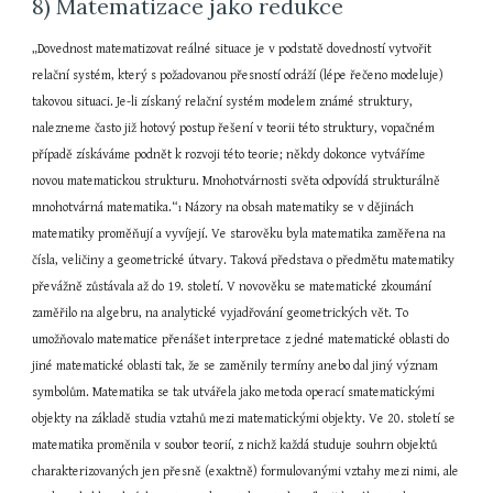
8) Matematizace jako redukce
„Dovednost matematizovat reálné situace je v podstatě dovedností vytvořit 
relační systém, který s požadovanou přesností odráží (lépe řečeno modeluje) 
takovou situaci. Je-li získaný relační systém modelem známé struktury, 
nalezneme často již hotový postup řešení v teorii této struktury, vopačném 
případě získáváme podnět k rozvoji této teorie; někdy dokonce vytváříme 
novou matematickou strukturu. Mnohotvárnosti světa odpovídá strukturálně 
mnohotvárná matematika.“
 Názory na obsah matematiky se v dějinách 
1
matematiky proměňují a vyvíjejí. Ve starověku byla matematika zaměřena na 
čísla, veličiny a geometrické útvary. Taková představa o předmětu matematiky 
převážně zůstávala až do 19. století. V novověku se matematické zkoumání 
zaměřilo na algebru, na analytické vyjadřování geometrických vět. To 
umožňovalo matematice přenášet interpretace z jedné matematické oblasti do 
jiné matematické oblasti tak, že se zaměnily termíny anebo dal jiný význam 
symbolům. Matematika se tak utvářela jako metoda operací smatematickými 
objekty na základě studia vztahů mezi matematickými objekty. Ve 20. století se 
matematika proměnila v soubor teorií, z nichž každá studuje souhrn objektů 
charakterizovaných jen přesně (exaktně) formulovanými vztahy mezi nimi, ale 