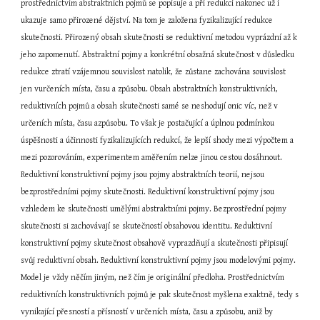
prostřednictvím abstraktních pojmů se popisuje a při redukci nakonec už i 
ukazuje samo přirozené dějství. Na tom je založena fyzikalizující redukce 
skutečnosti. Přirozený obsah skutečnosti se reduktivní metodou vyprázdní až k 
jeho zapomenutí. Abstraktní pojmy a konkrétní obsažná skutečnost v důsledku 
redukce ztratí vzájemnou souvislost natolik, že zůstane zachována souvislost 
jen vurčeních místa, času a způsobu. Obsah abstraktních konstruktivních, 
reduktivních pojmů a obsah skutečnosti samé se neshodují onic víc, než v 
určeních místa, času azpůsobu. To však je postačující a úplnou podmínkou 
úspěšnosti a účinnosti fyzikalizujících redukcí, že lepší shody mezi výpočtem a 
mezi pozorováním, experimentem aměřením nelze jinou cestou dosáhnout. 
Reduktivní konstruktivní pojmy jsou pojmy abstraktních teorií, nejsou 
bezprostředními pojmy skutečnosti. Reduktivní konstruktivní pojmy jsou 
vzhledem ke skutečnosti umělými abstraktními pojmy. Bezprostřední pojmy 
skutečnosti si zachovávají se skutečností obsahovou identitu. Reduktivní 
konstruktivní pojmy skutečnost obsahově vyprazdňují a skutečnosti připisují 
svůj reduktivní obsah. Reduktivní konstruktivní pojmy jsou modelovými pojmy. 
Model je vždy něčím jiným, než čím je originální předloha. Prostřednictvím 
reduktivních konstruktivních pojmů je pak skutečnost myšlena exaktně, tedy s 
vynikající přesností a přísností v určeních místa, času a způsobu, aniž by 