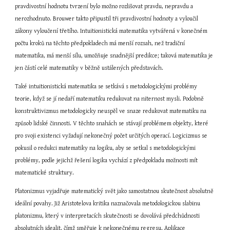
pravdivostní hodnotu tvrzení bylo možno rozlišovat pravdu, nepravdu a 
nerozhodnuto. Brouwer takto připustil tři pravdivostní hodnoty a vyloučil 
zákony vyloučení třetího. Intuitionistická matematika vytvářená v konečném 
počtu kroků na těchto předpokladech má menší rozsah, než tradiční 
matematika, má menší sílu, umožňuje snadnější predikce; taková matematika je 
jen částí celé matematiky v běžně ustálených představách.
Také intuitionistická matematika se setkává s metodologickými problémy 
teorie, když se jí nedaří matematiku redukovat na niternost mysli. Podobně 
konstruktivizmus metodologicky neuspěl ve snaze redukovat matematiku na 
způsob lidské činnosti. V těchto snahách se stávají problémem objekty, které 
pro svoji existenci vyžadují nekonečný počet určitých operací. Logicizmus se 
pokusil o redukci matematiky na logiku, aby se setkal s metodologickými 
problémy, podle jejichž řešení logika vychází z předpokladu možnosti mít 
matematické struktury.
Platonizmus vyjadřuje matematický svět jako samostatnou skutečnost absolutně 
ideální povahy. Již Aristotelova kritika naznačovala metodologickou slabinu 
platonizmu, který v interpretacích skutečnosti se dovolává předchůdnosti 
absolutních idealit, čímž směřuje k nekonečnému regresu. Aplikace 