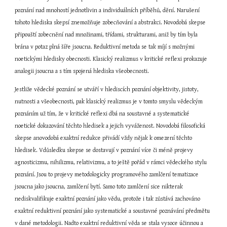
poznání nad mnohostí jednotlivin a individuálních příběhů, dění. Narušení 
tohoto hlediska skepsí znemožňuje zobecňování a abstrakci. Novodobá skepse 
připouští zobecnění nad množinami, třídami, strukturami, aniž by tím byla 
brána v potaz plná šíře jsoucna. Reduktivní metoda se tak míjí s možnými 
noetickými hledisky obecnosti. Klasický realizmus v kritické reflexi prokazuje 
analogii jsoucna a s tím spojená hlediska všeobecnosti.
Jestliže vědecké poznání se utváří v hlediscích poznání objektivity, jistoty, 
nutnosti a všeobecnosti, pak klasický realizmus je v tomto smyslu vědeckým 
poznáním už tím, že v kritické reflexi dbá na soustavné a systematické 
noetické dokazování těchto hledisek a jejich vyváženost. Novodobá filosofická 
skepse anovodobá exaktní redukce přivádí vždy nějak k omezení těchto 
hledisek. Vdůsledku skepse se dostavují v poznání více či méně projevy 
agnosticizmu, nihilizmu, relativizmu, a to ještě pořád v rámci vědeckého stylu 
poznání. Jsou to projevy metodologicky programového zamlčení tematizace 
jsoucna jako jsoucna, zamlčení bytí. Samo toto zamlčení sice nikterak 
nediskvalifikuje exaktní poznání jako vědu, protože i tak zůstává zachováno 
exaktní reduktivní poznání jako systematické a soustavné poznávání předmětu 
v dané metodologii. Nadto exaktní reduktivní věda se stala vysoce účinnou a 