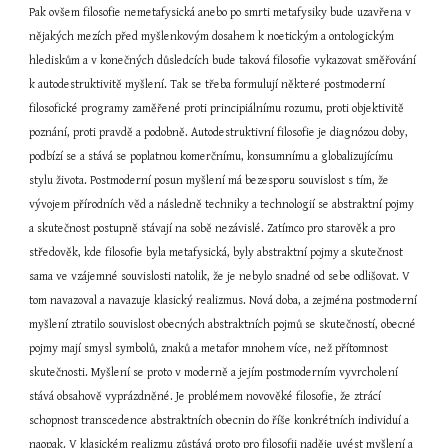
Pak ovšem filosofie nemetafysická anebo po smrti metafysiky bude uzavřena v 
nějakých mezích před myšlenkovým dosahem k noetickým a ontologickým 
hlediskům a v konečných důsledcích bude taková filosofie vykazovat směřování 
k autodestruktivitě myšlení. Tak se třeba formulují některé postmoderní 
filosofické programy zaměřené proti principiálnímu rozumu, proti objektivitě 
poznání, proti pravdě a podobně. Autodestruktivní filosofie je diagnózou doby, 
podbízí se a stává se poplatnou komerčnímu, konsumnímu a globalizujícímu 
stylu života. Postmoderní posun myšlení má bezesporu souvislost s tím, že 
vývojem přírodních věd a následně techniky a technologií se abstraktní pojmy 
a skutečnost postupně stávají na sobě nezávislé. Zatímco pro starověk a pro 
středověk, kde filosofie byla metafysická, byly abstraktní pojmy a skutečnost 
sama ve vzájemné souvislosti natolik, že je nebylo snadné od sebe odlišovat. V 
tom navazoval a navazuje klasický realizmus. Nová doba, a zejména postmoderní 
myšlení ztratilo souvislost obecných abstraktních pojmů se skutečností, obecné 
pojmy mají smysl symbolů, znaků a metafor mnohem více, než přítomnost 
skutečnosti. Myšlení se proto v moderně a jejím postmoderním vyvrcholení 
stává obsahově vyprázdněné. Je problémem novověké filosofie, že ztrácí 
schopnost transcedence abstraktních obecnin do říše konkrétních individuí a 
naopak. V klasickém realizmu zůstává proto pro filosofii naděje uvést myšlení a 