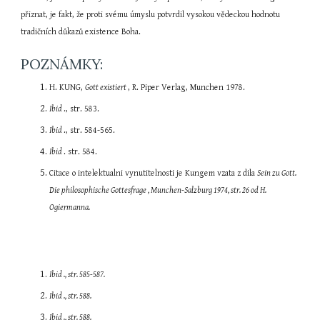
přiznat, je fakt, že proti svému úmyslu potvrdil vysokou vědeckou hodnotu 
tradičních důkazů existence Boha.
POZNÁMKY:
H. KUNG, 
Gott existiert 
, R. Piper Verlag, Munchen 1978.
Ibid 
., str. 583.
Ibid 
., str. 584-565.
Ibid 
. str. 584.
Citace o intelektualni vynutitelnosti je Kungem vzata z dila 
Sein zu Gott. 
Die philosophische Gottesfrage , Munchen-Salzburg 1974, str. 26 od H. 
Ogiermanna.
Ibid ., str. 585-587.
Ibid ., str. 588.
Ibid ., str. 588.