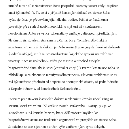
mnohé u már důkazů existence Boha přepadně bolestný vzdor: vždyť to přece 
musí být možné!“
. To, co si v případě klasických důkazů existence Boha 
2
vyžaduje úctu, je především jejich dlouhá tradice. Počíná se Platónem a 
pokračuje přes staletá údobí filosofického myšlení až k současnému 
novotomismu. Autor se velice schematicky zmiňuje o důkazech předložených 
Platónem, Aristotelem, Anselmem z Canterbury, Tomášem Akvinským 
aKantem
. Připomíná, že důkazu je třeba rozumět jako „myšlenkové následnosti 
3
(Gedankenfolge), v níž se prostřednictvím logického spojení známých vět 
vyvozuje něco neznámého“
. Vždy jde vlastně o přechod z nějaké 
4
bezprostředně dané zkušenosti (vnitřní či vnější) k tvrzení existence Boha na 
základě aplikace obecného metafysického principu. Hlavním problémem se tu 
zdá být možnost přechodu od empirie do neempirické oblasti, od podmíněného 
k Nepodmíněnému, od konečného k Nekonečnému.
Po tomto představení klasických důkazů modernímu čtenáři udeří Küng na 
strunu, která zní velmi libě většině našich současníků. Ukazuje, jak je ve 
skutečnosti silná kritická bariera, která dělí moderní myšlení od 
bezproblémové asimilace tradičních argumentů ve prospěch existence Boha. 
Setkáváme se zde s jednou z oněch výše zmiňovaných syntetických, 