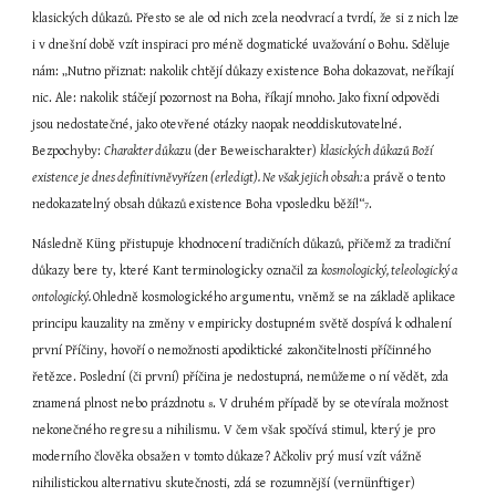
klasických důkazů. Přesto se ale od nich zcela neodvrací a tvrdí, že si z nich lze 
i v dnešní době vzít inspiraci pro méně dogmatické uvažování o Bohu. Sděluje 
nám: „Nutno přiznat: nakolik chtějí důkazy existence Boha dokazovat, neříkají 
nic. Ale: nakolik stáčejí pozornost na Boha, říkají mnoho. Jako fixní odpovědi 
jsou nedostatečné, jako otevřené otázky naopak neoddiskutovatelné. 
Bezpochyby: 
Charakter důkazu 
(der Beweischarakter) 
klasických důkazů Boží 
existence je dnes definitivněvyřízen (erledigt). Ne však jejich obsah: 
a právě o tento 
nedokazatelný obsah důkazů existence Boha vposledku běží!“
.
7
Následně Küng přistupuje khodnocení tradičních důkazů, přičemž za tradiční 
důkazy bere ty, které Kant terminologicky označil za 
kosmologický, teleologický a 
ontologický. 
Ohledně kosmologického argumentu, vněmž se na základě aplikace 
principu kauzality na změny v empiricky dostupném světě dospívá k odhalení 
první Příčiny, hovoří o nemožnosti apodiktické zakončitelnosti příčinného 
řetězce. Poslední (či první) příčina je nedostupná, nemůžeme o ní vědět, zda 
znamená plnost nebo prázdnotu 
. V druhém případě by se otevírala možnost 
8
nekonečného regresu a nihilismu. V čem však spočívá stimul, který je pro 
moderního člověka obsažen v tomto důkaze? Ačkoliv prý musí vzít vážně 
nihilistickou alternativu skutečnosti, zdá se rozumnější (vernünftiger) 