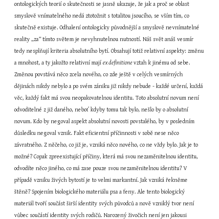
ontologických teorií o skutečnosti se jasně ukazuje, že jak a proč se oblast 
smyslově vnímatelného nedá ztotožnit s totalitou jsoucího, se vším tím, co 
skutečně existuje. Odhalení ontologicky původnější a smyslově nevnímatelné 
reality „za“ tímto světem je nevyhnutelnou nutností. Náš svět anáš vesmír 
tedy nesplňují kriteria absolutního bytí. Obsahují totiž relativní aspekty: změnu 
a mnohost, a ty jakožto relativní mají 
ex definitione 
vztah k jinému od sebe. 
Změnou povstává něco zcela nového, co zde ještě v celých vesmírných 
dějinách nikdy nebylo a po svém zániku již nikdy nebude - každé určení, každá 
věc, každý fakt má svou neopakovatelnou identitu. Toto absolutní novum není 
odvoditelné z již daného, neboť kdyby tomu tak bylo, nešlo by o absolutní 
novum. Kdo by negoval aspekt absolutní novosti povstalého, by v posledním 
důsledku negoval vznik. Fakt eficientní příčinnosti v sobě nese něco 
závratného. Z něčeho, co již je, vzniká něco nového, co ne vždy bylo. Jak je to 
možné? Copak zpreexistující příčiny, která má svou nezaměnitelnou identitu, 
odvodíte něco jiného, co má zase pouze svou nezaměnitelnou identitu? V 
případě vzniku živých bytostí je to velmi markantní. Jak vzniká řekněme 
štěně? Spojením biologického materiálu psa a feny. Ale tento biologický 
materiál tvoří součást širší identity svých původců a nově vzniklý tvor není 
vůbec součástí identity svých rodičů. Narozený živočich není jen jakousi 