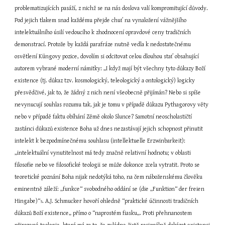
problematizujících pasáží, z nichž se na nás doslova valí kompromitující důvody. 
Pod jejich tlakem snad každému přejde chuť na vynaložení vážnějšího 
intelektuálního úsilí vedoucího k zhodnocení opravdové ceny tradičních 
demonstrací. Protože by každá parafráze nutně vedla k nedostatečnému 
osvětlení Küngovy pozice, dovolím si odcitovat celou dlouhou stať obsahující 
autorem vybrané moderní námitky: „I když mají být všechny tyto důkazy Boží 
existence (tj. důkaz tzv. kosmologický, teleologický a ontologický) logicky 
přesvědčivé, jak to, že žádný z nich není všeobecně přijímán? Nebo si spíše 
nevynucují souhlas rozumu tak, jak je tomu v případě důkazu Pythagorovy věty 
nebo v případě faktu obíhání Zěmě okolo Slunce? Samotní neoscholastičtí 
zastánci důkazů existence Boha už dnes nezastávají jejich schopnost přinutit 
intelekt k bezpodmínečnému souhlasu (intellektuelle Erzwinbarkeit): 
„intelektuální vynutitelnost má tedy značně relativní hodnotu; v oblasti 
filosofie nebo ve filosofické teologii se může dokonce zcela vytratit. Proto se 
teoretické poznání Boha nijak nedotýká toho, na čem náboženskému člověku 
eminentně záleží: „funkce“ svobodného oddání se (die „Funktion“ der freien 
Hingabe)“
. A.J. Schmucker hovoří ohledně “praktické účinnosti tradičních 
5
důkazů Boží existence„ přímo o “naprostém fiasku„. Proti přehnanostem 