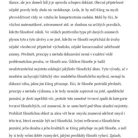
Slunce, ale jen zlomek lidí ji je opravdu schopen dokázat. Obecná přijatelnost 
nějaké pravdy tedy zhola nic nedokazuje. Leda, že by měl Küng na mysli 
přesvědčivost vždy ve vztahu ke kompetentním osobám. Mohl by říci, že 
všichni matematikové, astronomové atd. se shodnou na určitých pravdách, 
kdežto filosofové nikoli. Ve vědách pozitivního typu při daných axiomech 
plynou tyto a tyto závěry a ne jiné, kdežto ve filosofii nepřichází do úvahy 
nějaké všeobecně přijatelné východisko, nějaké konsensuálně zaběhnuté 
axiomy. Předmět, principy a metoda dokazování nemá v exaktní vědě 
problematickou povahu, ve filosofii ano. Údělem filosofie je tudíž 
neodstranitelná nejistota oslabující jakýkoliv filosofický úkon. Tyto vývody, ač v 
mnohém zachycující faktický stav soudobého filosofického myšlení, nemají tu 
důkazní váhu, jakou jim Küng přisuzuje. Říci, že filosofie postrádá předmět, 
principy a metodu výzkumu, a že tedy nemůže aspirovat na jisté, apodiktické 
poznání, je dosti zapeklitá věc, protože toto samotné tvrzení spadá do kategorie 
tvrzení filosofických, což znamená, že se samo bortí pod tíhou zásadní nejistoty. 
Prohlásit filosofickou oblast za zónu vět beze smyslu znamená odebrat smysl i 
této tezi, která nemůže být než filosofická. Svými reflexemi o filosofickém 
poznání, jeho dosahu a jeho kvalitách se Küng pohybuje na poli filosofie, a měl 
by si tedy velmi dobře rozmyslet, jakými predikáty filosofii vybaví. Způsob, 