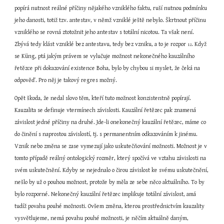
popírá nutnost reálné příčiny nějakého vzniklého faktu, ruší nutnou podmínku 
jeho danosti, totiž tzv. antestav, v němž vzniklé ještě nebylo. Škrtnout příčinu 
vzniklého se rovná ztotožnit jeho antestav s totální nicotou. Ta však není. 
Zbývá tedy klást vzniklé bez antestavu, tedy bez vzniku, a to je rozpor 
. Když 
12
se Küng, ptá jakým právem se vylučuje možnost nekonečného kauzálního 
řetězce při dokazování existence Boha, bylo by chybou si myslet, že čeká na 
odpověď. Pro něj je takový regres možný.
Opět škoda, že nedal slovo těm, kteří tuto možnost konzistentně popírají. 
Kauzalita se definuje vtermínech závislosti. Kauzální řetězec pak znamená 
závislost jedné příčiny na druhé. Jde-li onekonečný kauzální řetězec, máme co 
do činění s naprostou závislostí, tj. s permanentním odkazováním k jinému. 
Vznik nebo změna se zase vymezují jako uskutečňování možnosti. Možnost je v 
tomto případě reálný ontologický rozměr, který spočívá ve vztahu závislosti na 
svém uskutečnění. Kdyby se nejednalo o čirou závislost ke svému uskutečnění, 
nešlo by už o pouhou možnost, protože by měla ze sebe něco aktuálního. To by 
bylo rozporné. Nekonečný kauzální řetězec implikuje totální závislost, amá 
tudíž povahu pouhé možnosti. Ovšem změna, kterou prostřednictvím kauzality 
vysvětlujeme, nemá povahu pouhé možnosti, je něčím aktuálně daným, 