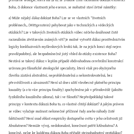
přirozené teologie, která má za to, že zvládne čistě racionálně dokázat existenci 
Boha, či dokonce vlastnosti jeho esence, se mohutně staví četné námitky:
a) Může nějaký 
důkaz 
dokázat Boha? Lze se ve vlastních “životních 
problémech„ (Wittgenstein) pohybovat jako v technických a vědeckých 
otázkách? Lze v takových životních otázkách vůbec něčeho dosáhnout čistě 
racionálním zřetězením známých vět? Je možné vytvořit důkaz prostřednictvím 
logicky konkluzivních myšlenkových kroků tak, že na jejich konci stojí nejen 
pravděpodobný, ale bezpodmínečně jistý vhled do otázky existence Boha? 
Nestává se takový důkaz v lepším případě obdivuhodnou cerebrální konstrukcí 
určenou pro filosofické ateologické specialisty, která však pro obyčejného 
člověka zůstává abstraktní, neprohlédnutelná a nekontrolovatelná, bez 
přesvědčivosti a závaznosti? Není už dnes užití všeobecně platného principu 
kauzality (a o to více principu finality) zpochybněno jak v přírodovědě (jakožto 
fyzikálního kauzálního zákona), tak i ve filosofii? Nepředpokládají takové 
principy v kontextu důkazů Boha to, co vlastně chtějí dokázat? A jakým právem 
se vůbec vylučuje možnost nekonečné příčinné řady anebo náhody čisté 
faktičnosti? Není snad oblast empiricky dostupného světa v jeho celistvosti již 
Absolutnem? Nemůže vývoj, nedokonalost, konečnost patřit kAbsolutnu? A 
konečně, nelze ke každému důkazu Boha přiřadit stejnohodnotný protidůkaz?