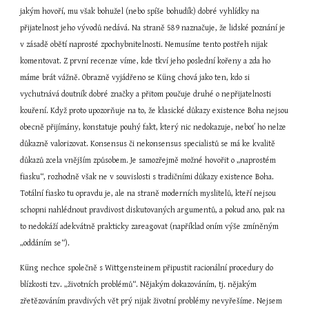
jakým hovoří, mu však bohužel (nebo spíše bohudík) dobré vyhlídky na 
přijatelnost jeho vývodů nedává. Na straně 589 naznačuje, že lidské poznání je 
v zásadě obětí naprosté zpochybnitelnosti. Nemusíme tento postřeh nijak 
komentovat. Z první recenze víme, kde tkví jeho poslední kořeny a zda ho 
máme brát vážně. Obrazně vyjádřeno se Küng chová jako ten, kdo si 
vychutnává doutník dobré značky a přitom poučuje druhé o nepřijatelnosti 
kouření. Když proto upozorňuje na to, že klasické důkazy existence Boha nejsou 
obecně přijímány, konstatuje pouhý fakt, který nic nedokazuje, neboť ho nelze 
důkazně valorizovat. Konsensus či nekonsensus specialistů se má ke kvalitě 
důkazů zcela vnějším způsobem. Je samozřejmě možné hovořit o „naprostém 
fiasku“, rozhodně však ne v souvislosti s tradičními důkazy existence Boha. 
Totální fiasko tu opravdu je, ale na straně moderních myslitelů, kteří nejsou 
schopni nahlédnout pravdivost diskutovaných argumentů, a pokud ano, pak na 
to nedokáží adekvátně prakticky zareagovat (například oním výše zmíněným 
„oddáním se“).
Küng nechce společně s Wittgensteinem připustit racionální procedury do 
blízkosti tzv. „životních problémů“. Nějakým dokazováním, tj. nějakým 
zřetězováním pravdivých vět prý nijak životní problémy nevyřešíme. Nejsem 