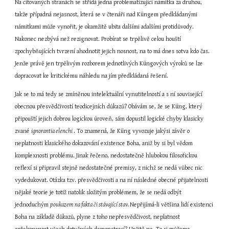
Na citovaných stranách se střídá jedna problematizující námitka za druhou, 
takže případná nejasnost, která se v čtenáři nad Küngem předkládanými 
námitkami může vynořit, je okamžitě ubita dalšími adalšími protidůvody. 
Nakonec nezbývá než rezignovat. Probírat se trpělivě celou houští 
zpochybňujících tvrzení ahodnotit jejich nosnost, na to má dnes sotva kdo čas. 
Jenže právě jen trpělivým rozborem jednotlivých Küngových výroků se lze 
dopracovat ke kritickému náhledu na jím předkládaná řešení.
Jak se to má tedy se zmíněnou intelektuální vynutitelností a s ní související 
obecnou přesvědčivostí teodicejních důkazů? Obávám se, že se Küng, který 
připouští jejich dobrou logickou úroveň, sám dopustil logické chyby klasicky 
zvané 
ignorantia elenchi 
. To znamená, že Küng vyvozuje jakýsi závěr o 
neplatnosti klasického dokazování existence Boha, aniž by si byl vědom 
komplexnosti problému. Jinak řečeno, nedostatečně hlubokou filosofickou 
reflexí si připravil stejně nedostatečné premisy, z nichž se nedá vůbec nic 
vydedukovat. Otázka tzv. přesvědčivosti a na ní následné obecné přijatelnosti 
nějaké teorie je totiž natolik složitým problémem, že se nedá odbýt 
jednoduchým 
poukazem na fakta či stávající stav. 
Nepřijímá-li většina lidí existenci 
Boha na základě důkazů, plyne z toho nepřesvědčivost, neplatnost 