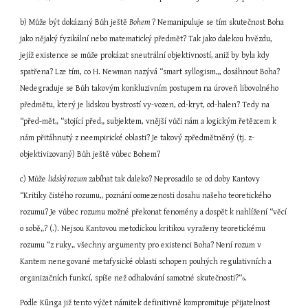
b) Může být dokázaný Bůh ještě 
Bohem 
? Nemanipuluje se tím skutečnost Boha 
jako nějaký fyzikální nebo matematický předmět? Tak jako dalekou hvězdu, 
jejíž existence se může prokázat sneutrální objektivností, aniž by byla kdy 
spatřena? Lze tím, co H. Newman nazývá “smart syllogism„, dosáhnout Boha? 
Nedegraduje se Bůh takovým konkluzivním postupem na úroveň libovolného 
předmětu, který je lidskou bystrostí vy-vozen, od-kryt, od-halen? Tedy na 
“před-mět„ “stojící před„ subjektem, vnější vůči nám a logickým řetězcem k 
nám přitáhnutý z neempirické oblasti? Je takový zpředmětněný (tj. z-
objektivizovaný) Bůh ještě vůbec Bohem?
c) Může 
lidský rozum 
zabíhat tak daleko? Neprosadilo se od doby Kantovy 
“Kritiky čistého rozumu„ poznání oomezenosti dosahu našeho teoretického 
rozumu? Je vůbec rozumu možné překonat fenomény a dospět k nahlížení “věcí 
o sobě„? (.). Nejsou Kantovou metodickou kritikou vyraženy teoretickému 
rozumu “z ruky„ všechny argumenty pro existenci Boha? Není rozum v 
Kantem nenegované metafysické oblasti schopen pouhých regulativních a 
organizačních funkcí, spíše než odhalování samotné skutečnosti?“
.
6
Podle Künga již tento výčet námitek definitivně kompromituje přijatelnost 