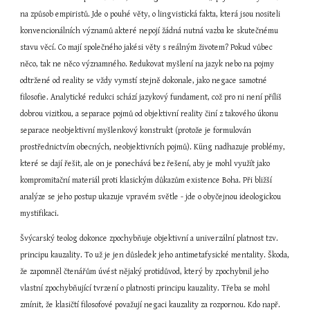
na způsob empiristů. Jde o pouhé věty, o lingvistická fakta, která jsou nositeli 
konvencionálních významů akteré nepojí žádná nutná vazba ke skutečnému 
stavu věcí. Co mají společného jakési věty s reálným životem? Pokud vůbec 
něco, tak ne něco významného. Redukovat myšlení na jazyk nebo na pojmy 
odtržené od reality se vždy vymstí stejně dokonale, jako negace samotné 
filosofie. Analytické redukci schází jazykový fundament, což pro ni není příliš 
dobrou vizitkou, a separace pojmů od objektivní reality činí z takového úkonu 
separace neobjektivní myšlenkový konstrukt (protože je formulován 
prostřednictvím obecných, neobjektivních pojmů). Küng nadhazuje problémy, 
které se dají řešit, ale on je ponechává bez řešení, aby je mohl využít jako 
kompromitační materiál proti klasickým důkazům existence Boha. Při bližší 
analýze se jeho postup ukazuje vpravém světle - jde o obyčejnou ideologickou 
mystifikaci.
Švýcarský teolog dokonce zpochybňuje objektivní a univerzální platnost tzv. 
principu kauzality. To už je jen důsledek jeho antimetafysické mentality. Škoda, 
že zapomněl čtenářům úvést nějaký protidůvod, který by zpochybnil jeho 
vlastní zpochybňující tvrzení o platnosti principu kauzality. Třeba se mohl 
zmínit, že klasičtí filosofové považují negaci kauzality za rozpornou. Kdo např. 