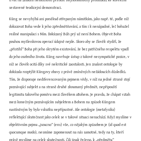
trvat na zásadní nemožnosti přiřadit stejnohodnotný protidůkaz ke korektně 
sestavené teodicejní demonstraci.
Küng se nevyhýbá ani poněkud otřepaným námitkám, jako např. té, podle níž 
dokazovat Boha vede k jeho zpředmětňování, a tím i k nenápadné, leč bohužel 
reálné manipulaci s Ním. Dokázaný Bůh prý už není Bohem. Objevit Boha 
pouhou myšlenkovou operací údajně nejde. Skoro aby se člověk styděl, že 
„přistihl“ Boha při jeho skrytém existování, že bez patřičného respektu vpadl 
do jeho osobního života. Küng navrhuje ústup z takové nesympatické pozice, v 
níž se člověk ocitá díky své nekritické zaostalosti. Jen znalost ontologie by 
dokázala rozptýlit Küngovy obavy z právě zmíněných nežádoucích důsledků. 
Tím, že disponuje nediferencovaným pojmem vědy, v níž na jedné straně stojí 
poznávající subjekt a na straně druhé zkoumaný předmět, nepřipouští 
legitimitu takového poměru mezi člověkem aBohem. Je pravda, že chápat vztah 
mezi konečným poznávajícím subjektem a Bohem na způsob Küngem 
nastíněným by bylo vskutku nepřípustné. Ale ontologie (metafysika) 
reflektující skutečnost jako celek se v takové situaci nenachází. Když myslíme v 
objektivním pojmu „jsoucno“ (ens) vše, co nějakým způsobem je (id quod est 
quocumque modo), nesmíme zapomenout na nás samotné, tedy na ty, kteří 
právě myslíme na celek skutečnosti. Čili jinak řečeno, k „předmětu“ 