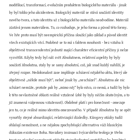
modifikací, transformací, evolučním produktem biologického materiálu - jinak 
by byl toliko jeho akcidentem. Biologický materiál se stává součástí identity 
nového tvora, a tuto identitu už z biologického materiálu neodvodíme. Materiál 
zůstává jenom materiálem. To, co rozhoduje, je jeho forma a původ této formy. 
Ve hře proto musí být neempirická příčina sloužící jako základ a původ identit 
všech existujících věcí. Podobně se to má s faktem mnohosti - bez vztahu k 
objektivně transcendentní jednotě mající charakter eficientní příčiny ji nelze 
vysvětlit. Kdyby tedy byl náš svět Absolutnem, relativní aspekty by byly 
součástí Absolutna, staly by se samy absolutní, což, jak snad každý nahlíží, je 
zřejmý rozpor. Nedokonalost zase implikuje scházení nějakého aktu, který ale 
objektivně „někde musí být“, neboť jinak by „nescházel“. Absolutnu ale nic 
scházet nemůže, protože pak by „mimo něj“ bylo něco, co nemá, a tudíž by bylo 
k této nevlastněné oblasti reálně vztažené (obě by byly něčím skutečným, a to 
již znamená vzájemnou vztaženost). Obdobné platí i pro konečnost - omezuje 
jen to, co je reálně mimo identitu omezovaného. V případě Absolutna by se opět 
vynořily stejné absurdizující, relativizující důsledky. Küngovy otázky tudíž 
ohlašují nemožnost, a ne nějakou zpochybňující alternativu vůči klasickým 
důkazům existence Boha. Navzdory insinuaci švýcarského teologa je třeba 