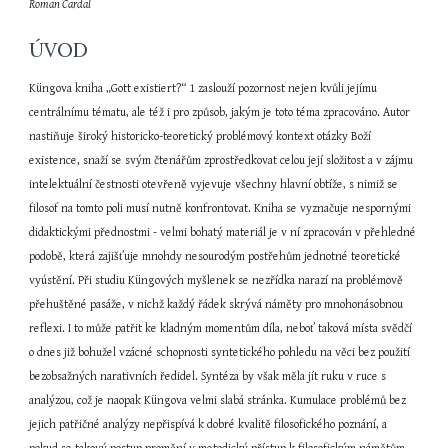
Roman Cardal
ÚVOD
Küngova kniha „Gott existiert?“ 1 zaslouží pozornost nejen kvůli jejímu 
centrálnímu tématu, ale též i pro způsob, jakým je toto téma zpracováno. Autor 
nastiňuje široký historicko-teoretický problémový kontext otázky Boží 
existence, snaží se svým čtenářům zprostředkovat celou její složitost a v zájmu 
intelektuální čestnosti otevřeně vyjevuje všechny hlavní obtíže, s nimiž se 
filosof na tomto poli musí nutně konfrontovat. Kniha se vyznačuje nespornými 
didaktickými přednostmi - velmi bohatý materiál je v ní zpracován v přehledné 
podobě, která zajišťuje mnohdy nesourodým postřehům jednotné teoretické 
vyústění. Při studiu Küngových myšlenek se nezřídka narazí na problémově 
přehuštěné pasáže, v nichž každý řádek skrývá náměty pro mnohonásobnou 
reflexi. I to může patřit ke kladným momentům díla, neboť taková místa svědčí 
o dnes již bohužel vzácné schopnosti syntetického pohledu na věci bez použití 
bezobsažných narativních ředidel. Syntéza by však měla jít ruku v ruce s 
analýzou, což je naopak Küngova velmi slabá stránka. Kumulace problémů bez 
jejich patřičné analýzy nepřispívá k dobré kvalitě filosofického poznání, a 