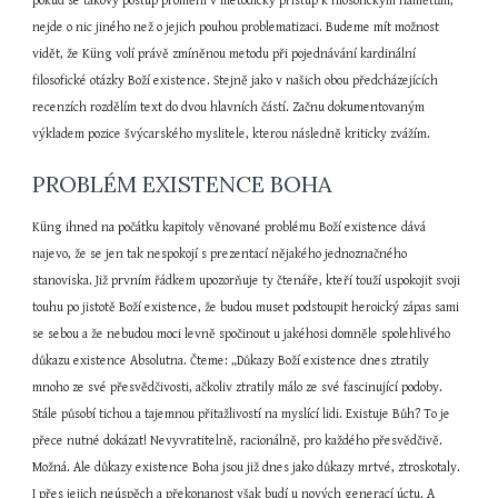
pokud se takový postup promění v metodický přístup k filosofickým námětům, 
nejde o nic jiného než o jejich pouhou problematizaci. Budeme mít možnost 
vidět, že Küng volí právě zmíněnou metodu při pojednávání kardinální 
filosofické otázky Boží existence. Stejně jako v našich obou předcházejících 
recenzích rozdělím text do dvou hlavních částí. Začnu dokumentovaným 
výkladem pozice švýcarského myslitele, kterou následně kriticky zvážím.
PROBLÉM EXISTENCE BOHA
Küng ihned na počátku kapitoly věnované problému Boží existence dává 
najevo, že se jen tak nespokojí s prezentací nějakého jednoznačného 
stanoviska. Již prvním řádkem upozorňuje ty čtenáře, kteří touží uspokojit svoji 
touhu po jistotě Boží existence, že budou muset podstoupit heroický zápas sami 
se sebou a že nebudou moci levně spočinout u jakéhosi domněle spolehlivého 
důkazu existence Absolutna. Čteme: „Důkazy Boží existence dnes ztratily 
mnoho ze své přesvědčivosti, ačkoliv ztratily málo ze své fascinující podoby. 
Stále působí tichou a tajemnou přitažlivostí na myslící lidi. Existuje Bůh? To je 
přece nutné dokázat! Nevyvratitelně, racionálně, pro každého přesvědčivě. 
Možná. Ale důkazy existence Boha jsou již dnes jako důkazy mrtvé, ztroskotaly. 
I přes jejich neúspěch a překonanost však budí u nových generací úctu. A 