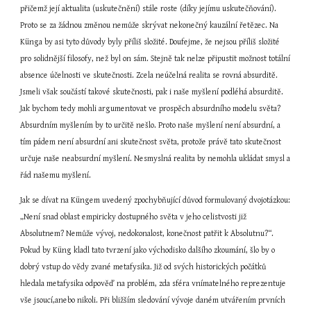
přičemž její aktualita (uskutečnění) stále roste (díky jejímu uskutečňování). 
Proto se za žádnou změnou nemůže skrývat nekonečný kauzální řetězec. Na 
Künga by asi tyto důvody byly příliš složité. Doufejme, že nejsou příliš složité 
pro solidnější filosofy, než byl on sám. Stejně tak nelze připustit možnost totální 
absence účelnosti ve skutečnosti. Zcela neúčelná realita se rovná absurditě. 
Jsmeli však součástí takové skutečnosti, pak i naše myšlení podléhá absurditě. 
Jak bychom tedy mohli argumentovat ve prospěch absurdního modelu světa? 
Absurdním myšlením by to určitě nešlo. Proto naše myšlení není absurdní, a 
tím pádem není absurdní ani skutečnost světa, protože právě tato skutečnost 
určuje naše neabsurdní myšlení. Nesmyslná realita by nemohla ukládat smysl a 
řád našemu myšlení.
Jak se dívat na Küngem uvedený zpochybňující důvod formulovaný dvojotázkou: 
„Není snad oblast empiricky dostupného světa v jeho celistvosti již 
Absolutnem? Nemůže vývoj, nedokonalost, konečnost patřit k Absolutnu?“. 
Pokud by Küng kladl tato tvrzení jako východisko dalšího zkoumání, šlo by o 
dobrý vstup do vědy zvané metafysika. Již od svých historických počátků 
hledala metafysika odpověď na problém, zda sféra vnímatelného reprezentuje 
vše jsoucí,anebo nikoli. Při bližším sledování vývoje daném utvářením prvních 