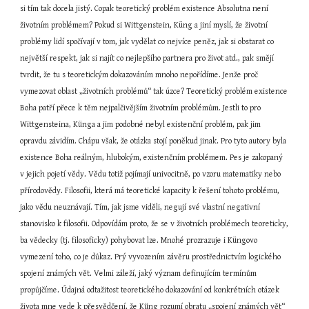
si tím tak docela jistý. Copak teoretický problém existence Absolutna není 
životním problémem? Pokud si Wittgenstein, Küng a jiní myslí, že životní 
problémy lidí spočívají v tom, jak vydělat co nejvíce peněz, jak si obstarat co 
největší respekt, jak si najít co nejlepšího partnera pro život atd., pak smějí 
tvrdit, že tu s teoretickým dokazováním mnoho nepořídíme. Jenže proč 
vymezovat oblast „životních problémů“ tak úzce? Teoretický problém existence 
Boha patří přece k těm nejpalčivějším životním problémům. Jestli to pro 
Wittgensteina, Künga a jim podobné nebyl existenční problém, pak jim 
opravdu závidím. Chápu však, že otázka stojí poněkud jinak. Pro tyto autory byla 
existence Boha reálným, hlubokým, existenčním problémem. Pes je zakopaný 
v jejich pojetí vědy. Vědu totiž pojímají univocitně, po vzoru matematiky nebo 
přírodovědy. Filosofii, která má teoretické kapacity k řešení tohoto problému, 
jako vědu neuznávají. Tím, jak jsme viděli, negují své vlastní negativní 
stanovisko k filosofii. Odpovídám proto, že se v životních problémech teoreticky, 
ba vědecky (tj. filosoficky) pohybovat lze. Mnohé prozrazuje i Küngovo 
vymezení toho, co je důkaz. Prý vyvozením závěru prostřednictvím logického 
spojení známých vět. Velmi záleží, jaký význam definujícím termínům 
propůjčíme. Údajná odtažitost teoretického dokazování od konkrétních otázek 
života mne vede k přesvědčení, že Küng rozumí obratu „spojení známých vět“ 