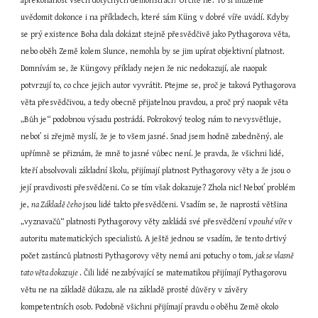
apřekonanost všech dotyčných demonstrací? Určitě ne. To si můžeme 
uvědomit dokonce i na příkladech, které sám Küng v dobré víře uvádí. Kdyby 
se prý existence Boha dala dokázat stejně přesvědčivě jako Pythagorova věta, 
nebo oběh Země kolem Slunce, nemohla by se jim upírat objektivní platnost. 
Domnívám se, že Küngovy příklady nejen že nic nedokazují, ale naopak 
potvrzují to, co chce jejich autor vyvrátit. Ptejme se, proč je taková Pythagorova 
věta přesvědčivou, a tedy obecně přijatelnou pravdou, a proč prý naopak věta 
„Bůh je“ podobnou výsadu postrádá. Pokrokový teolog nám to nevysvětluje, 
neboť si zřejmě myslí, že je to všem jasné. Snad jsem hodně zabedněný, ale 
upřímně se přiznám, že mně to jasné vůbec není. Je pravda, že všichni lidé, 
kteří absolvovali základní školu, přijímají platnost Pythagorovy věty a že jsou o 
její pravdivosti přesvědčeni. Co se tím však dokazuje? Zhola nic! Neboť problém 
je, 
na Základě čeho 
jsou lidé takto přesvědčeni. Vsadím se, že naprostá většina 
„vyznavačů“ platnosti Pythagorovy věty zakládá své přesvědčení 
v pouhé víře 
v 
autoritu matematických specialistů. A ještě jednou se vsadím, že tento drtivý 
počet zastánců platnosti Pythagorovy věty nemá ani potuchy o tom, 
jak se vlasně 
tato věta dokazuje 
. Čili lidé nezabývající se matematikou přijímají Pythagorovu 
větu ne na základě důkazu, ale na základě prosté důvěry v závěry 
kompetentních osob. Podobně všichni přijímají pravdu o oběhu Země okolo 