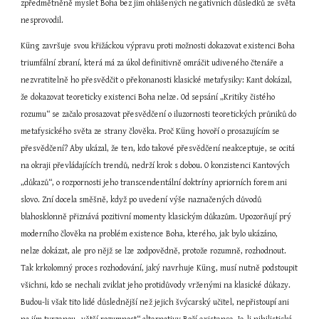
zpředmětněně myslet Boha bez jím ohlášených negativních důsledků ze světa 
nesprovodil.
Küng završuje svou křižáckou výpravu proti možnosti dokazovat existenci Boha 
triumfální zbraní, která má za úkol definitivně omráčit udiveného čtenáře a 
nezvratitelně ho přesvědčit o překonanosti klasické metafysiky: Kant dokázal, 
že dokazovat teoreticky existenci Boha nelze. Od sepsání „Kritiky čistého 
rozumu“ se začalo prosazovat přesvědčení o iluzornosti teoretických průniků do 
metafysického světa ze strany člověka. Proč Küng hovoří o prosazujícím se 
přesvědčení? Aby ukázal, že ten, kdo takové přesvědčení neakceptuje, se ocitá 
na okraji převládajících trendů, nedrží krok s dobou. O konzistenci Kantových 
„důkazů“, o rozpornosti jeho transcendentální doktríny apriorních forem ani 
slovo. Zní docela směšně, když po uvedení výše naznačených důvodů 
blahosklonně přiznává pozitivní momenty klasickým důkazům. Upozorňují prý 
moderního člověka na problém existence Boha, kterého, jak bylo ukázáno, 
nelze dokázat, ale pro nějž se lze zodpovědně, protože rozumně, rozhodnout. 
Tak krkolomný proces rozhodování, jaký navrhuje Küng, musí nutně podstoupit 
všichni, kdo se nechali zviklat jeho protidůvody vrženými na klasické důkazy. 
Budou-li však tito lidé důslednější než jejich švýcarský učitel, nepřistoupí ani 