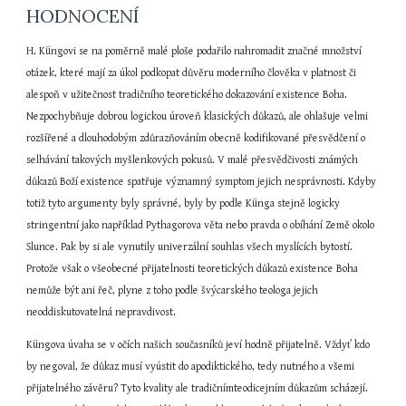
HODNOCENÍ
H. Küngovi se na poměrně malé ploše podařilo nahromadit značné množství 
otázek, které mají za úkol podkopat důvěru moderního člověka v platnost či 
alespoň v užitečnost tradičního teoretického dokazování existence Boha. 
Nezpochybňuje dobrou logickou úroveň klasických důkazů, ale ohlašuje velmi 
rozšířené a dlouhodobým zdůrazňováním obecně kodifikované přesvědčení o 
selhávání takových myšlenkových pokusů. V malé přesvědčivosti známých 
důkazů Boží existence spatřuje významný symptom jejich nesprávnosti. Kdyby 
totiž tyto argumenty byly správné, byly by podle Künga stejně logicky 
stringentní jako například Pythagorova věta nebo pravda o obíhání Země okolo 
Slunce. Pak by si ale vynutily univerzální souhlas všech myslících bytostí. 
Protože však o všeobecné přijatelnosti teoretických důkazů existence Boha 
nemůže být ani řeč, plyne z toho podle švýcarského teologa jejich 
neoddiskutovatelná nepravdivost.
Küngova úvaha se v očích našich současníků jeví hodně přijatelně. Vždyť kdo 
by negoval, že důkaz musí vyústit do apodiktického, tedy nutného a všemi 
přijatelného závěru? Tyto kvality ale tradičnímteodicejním důkazům scházejí. 