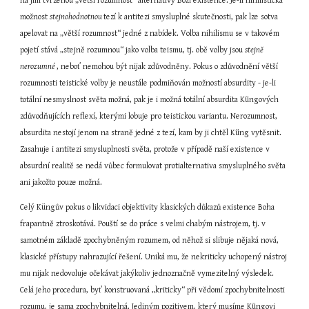
na jím tvrzenou „větší rozumnost“ alternativy Boží existence. Je-li nihilistická 
možnost 
stejnohodnotnou 
tezí k antitezi smysluplné skutečnosti, pak lze sotva 
apelovat na „větší rozumnost“ jedné z nabídek. Volba nihilismu se v takovém 
pojetí stává „stejně rozumnou“ jako volba teismu, tj. obě volby jsou 
stejně 
nerozumné 
, neboť nemohou být nijak zdůvodněny. Pokus o zdůvodnění větší 
rozumnosti teistické volby je neustále podmiňován možností absurdity - je-li 
totální nesmyslnost světa možná, pak je i možná totální absurdita Küngových 
zdůvodňujících reflexí, kterými lobuje pro teistickou variantu. Nerozumnost, 
absurdita nestojí jenom na straně jedné z tezí, kam by ji chtěl Küng vytěsnit. 
Zasahuje i antitezi smysluplnosti světa, protože v případě naší existence v 
absurdní realitě se nedá vůbec formulovat protialternativa smysluplného světa 
ani jakožto pouze možná.
Celý Küngův pokus o likvidaci objektivity klasických důkazů existence Boha 
frapantně ztroskotává. Pouští se do práce s velmi chabým nástrojem, tj. v 
samotném základě zpochybněným rozumem, od něhož si slibuje nějaká nová, 
klasické přístupy nahrazující řešení. Uniká mu, že nekriticky uchopený nástroj 
mu nijak nedovoluje očekávat jakýkoliv jednoznačně vymezitelný výsledek. 
Celá jeho procedura, byť konstruovaná „kriticky“ při vědomí zpochybnitelnosti 
rozumu, je sama zpochybnitelná. Jediným pozitivem, který musíme Küngovi 