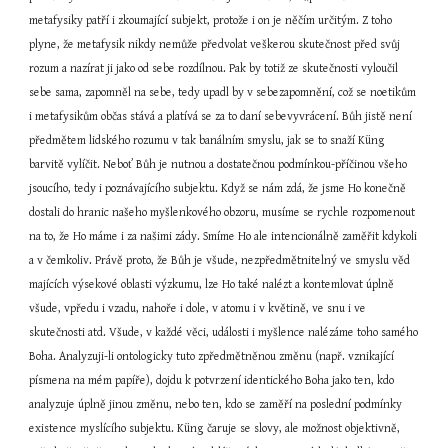
metafysiky patří i zkoumající subjekt, protože i on je něčím určitým. Z toho 
plyne, že metafysik nikdy nemůže předvolat veškerou skutečnost před svůj 
rozum a nazírat ji jako od sebe rozdílnou. Pak by totiž ze skutečnosti vyloučil 
sebe sama, zapomněl na sebe, tedy upadl by v sebezapomnění, což se noetikům 
i metafysikům občas stává a platívá se za to daní sebevyvrácení. Bůh jistě není 
předmětem lidského rozumu v tak banálním smyslu, jak se to snaží Küng 
barvitě vylíčit. Neboť Bůh je nutnou a dostatečnou podmínkou-příčinou všeho 
jsoucího, tedy i poznávajícího subjektu. Když se nám zdá, že jsme Ho konečně 
dostali do hranic našeho myšlenkového obzoru, musíme se rychle rozpomenout 
na to, že Ho máme i za našimi zády. Smíme Ho ale intencionálně zaměřit kdykoli 
a v čemkoliv. Právě proto, že Bůh je všude, nezpředmětnitelný ve smyslu věd 
majících výsekové oblasti výzkumu, lze Ho také nalézt a kontemlovat úplně 
všude, vpředu i vzadu, nahoře i dole, v atomu i v květině, ve snu i ve 
skutečnosti atd. Všude, v každé věci, události i myšlence nalézáme toho samého 
Boha. Analyzuji-li ontologicky tuto zpředmětněnou změnu (např. vznikající 
písmena na mém papíře), dojdu k potvrzení identického Boha jako ten, kdo 
analyzuje úplně jinou změnu, nebo ten, kdo se zaměří na poslední podmínky 
existence myslícího subjektu. Küng čaruje se slovy, ale možnost objektivně, 