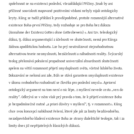
spolehnout se na existenci poslední, všezakládající Příčiny. Jinak by ani 
příčinné souvislosti mapované pozitivními vědami nebyly nijak ontologicky 
kryty. Küng se tudíž přiklání k pravděpodobné, protože rozumnější alternativě 
existence Boha-první Příčiny, tedy rozhoduje se pro Boha bez důkazu 
(Annahme der Existenz Gottes ohne Gottesbeweis) 
. Ani tzv. teleologický 
9
důkaz, tj. důkaz argumentující z účelnosti ve skutečnosti, nemá pro Künga 
žádnou apodiktickou hodnotu. Lze ho prý neutralizovat stejnohodnotnou 
alternativou teorie nesmyslnosti, bezúčelnosti a náhodnosti reality. Švýcarský 
teolog překonává pokušení propadnout univerzální absurdnosti skutečnosti 
apelem na větší rozumnost přijetí smysluplnosti světa, včetně lidského života. 
Dokazování se nekoná ani zde, Bůh se stává garantem smysluplnosti existence 
v úkonu svobodného rozhodnutí se člověka pro poslední smysl
. Apriorní 
10
ontologický argument na tom není o nic lépe, z myšlení nevede cesta „ven do 
reality“. Odkrývá se v něm však prý pravda o tom, že k přijetí existence Boha 
je bezpodmínečně nutné „a priori důvěry v myšlení“, tj. v rozumnost
. Küng 
11
chce svou koncepcí nabídnout řešení, které jde jak za limity bezdůvodného, 
nezodpovědného kladení existence Boha ze strany dialektické teologie, tak i za 
limity dnes již nepřijatelných klasických důkazů.