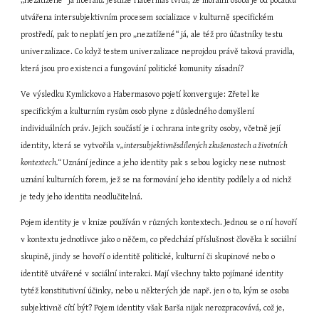
„nezatížené“ já liberálů. Jestliže Habermas tvrdí, že morální osoba je od počátku 
utvářena intersubjektivním procesem socializace v kulturně specifickém 
prostředí, pak to neplatí jen pro „nezatížené“ já, ale též pro účastníky testu 
univerzalizace. Co když testem univerzalizace neprojdou právě taková pravidla, 
která jsou pro existenci a fungování politické komunity zásadní?
Ve výsledku Kymlickovo a Habermasovo pojetí konverguje: Zřetel ke 
specifickým a kulturním rysům osob plyne z důsledného domyšlení 
individuálních práv. Jejich součástí je i ochrana integrity osoby, včetně její 
identity, která se vytvořila v
„intersubjektivněsdílených zkušenostech a životních 
kontextech.“ 
Uznání jedince a jeho identity pak s sebou logicky nese nutnost 
uznání kulturních forem, jež se na formování jeho identity podílely a od nichž 
je tedy jeho identita neodlučitelná.
Pojem identity je v knize používán v různých kontextech. Jednou se o ní hovoří 
v kontextu jednotlivce jako o něčem, co předchází příslušnost člověka k sociální 
skupině, jindy se hovoří o identitě politické, kulturní či skupinové nebo o 
identitě utvářené v sociální interakci. Mají všechny takto pojímané identity 
tytéž konstitutivní účinky, nebo u některých jde např. jen o to, kým se osoba 
subjektivně cítí být? Pojem identity však Barša nijak nerozpracovává, což je, 