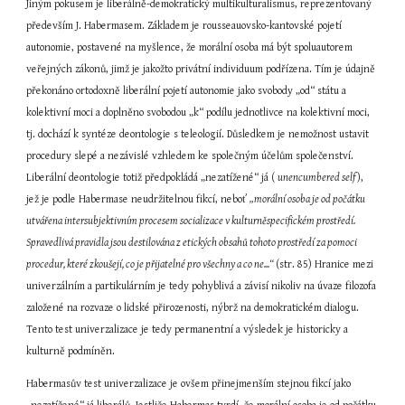
Jiným pokusem je liberálně-demokratický multikulturalismus, reprezentovaný 
především J. Habermasem. Základem je rousseauovsko-kantovské pojetí 
autonomie, postavené na myšlence, že morální osoba má být spoluautorem 
veřejných zákonů, jimž je jakožto privátní individuum podřízena. Tím je údajně 
překonáno ortodoxně liberální pojetí autonomie jako svobody „od“ státu a 
kolektivní moci a doplněno svobodou „k“ podílu jednotlivce na kolektivní moci, 
tj. dochází k syntéze deontologie s teleologií. Důsledkem je nemožnost ustavit 
procedury slepé a nezávislé vzhledem ke společným účelům společenství. 
Liberální deontologie totiž předpokládá „nezatížené“ já ( 
unencumbered self 
), 
jež je podle Habermase neudržitelnou fikcí, neboť 
„morální osoba je od počátku 
utvářena intersubjektivním procesem socializace v kulturněspecifickém prostředí. 
Spravedlivá pravidla jsou destilována z etických obsahů tohoto prostředí za pomoci 
procedur, které zkoušejí, co je přijatelné pro všechny a co ne...“ 
(str. 85) Hranice mezi 
univerzálním a partikulárním je tedy pohyblivá a závisí nikoliv na úvaze filozofa 
založené na rozvaze o lidské přirozenosti, nýbrž na demokratickém dialogu. 
Tento test univerzalizace je tedy permanentní a výsledek je historicky a 
kulturně podmíněn.
Habermasův test univerzalizace je ovšem přinejmenším stejnou fikcí jako 