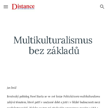
Skip to main content
Skip to navigation
Multikulturalismus 
bez základů
Jan Šmíd
Brněnský politolog Pavel Barša se ve své knize 
Politická teorie multikulturalismu 
zabývá tématem, které patří v současné době a jistě i v blízké budoucnosti mezi 