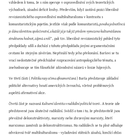
vzhledem k tomu, že s ním operuje v ospravedlnění svých teoretických 
východisek, zásadní deficit knihy. Především, když zastává pozici liberálně 
revizionistického ospravedlnění multikulturalismu v kontrastu s 
komunitaristickým pojetím. Jestliže však podle komunitaristů
„povaha jednotlivců 
je dána identitou společenství, a každé já je tak již předem vymezeno kulturnědanou 
strukturou hodnot, zájmů a rolí“ 
, pak tzv. liberálně revizionistický pohled tyto 
předpoklady sdílí a dochází z tohoto předpokladu jinými argumentačními 
cestami ke stejným závěrům. Nepřináší tedy jeho překonání. Baršovi se tu 
vrací nedostatečné předchůdné rozpracování antropologického tématu, a 
znehodnocuje se tím filosofické zdůvodnění názorů v knize hájených.
Ve třetí části ( 
Politika rasy očima afroameričanů 
) Barša představuje základní 
politické alternativy hnutí amerických černochů, včetně problémových 
aspektů afirmativní akce.
Čtvrtá část je nazvaná 
Kulturní identita v radikální politické teorii 
. A teorie zde 
představené jsou skutečně radikální. Svědčí o tom i to, že představitelé jsou 
převážně dekonstruktivisty, marxisty nebo zhrzenými marxisty, kteří 
marxismus zaměnili za dekonstruktivismus. Na radikálech se tu plně odhaluje 
odvrácená tvář multikulturalismu - vyžadování státních zásahů, končící občas 