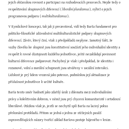
jejich občanskou rovnost a participaci na rozhodovacích procesech. Nejde tedy o 
respektování skupinových diferencí ( 
liberální pluralismus 
), nýbrž o jejich 
programovou podporu ( 
multikulturalismus 
).
V Kymlickově koncepci, tak jak ji prezentoval, vidí tedy Barša fundament pro 
politicko-filosofické zdůvodnění multikulturalistické podpory skupinových 
diferencí. Závěr, který činí, však z předpokladů neplyne. Samotný fakt, že 
vazby člověka ke skupině jsou konstitutivní součástí jeho individuální identity a 
respekt k rovné důstojnosti každého jednotlivce, ještě nezakládají povinnost 
kulturní diference podporovat. Pochybný je však i předpoklad, že identita i 
rozumové, volní a morální schopnosti jsou utvářeny v sociální interakci. 
Lidskost je prý lidem vrozená jako potence, podmínkou její aktualizace je 
příslušnost jednotlivce k určité kultuře.
Barša tento směr hodnotí jako zdařilý únik z dilematu mezi individuálními 
právy a kolektivním dobrem, v němž jsou prý chyceni komunitaristé i ortodoxní 
liberálové. Otázkou však je, jestli se nechytil spíš Barša na laciný pokus 
překonání protikladů. Přitom se jedná o jednu ze stěžejních pasáží 
ospravedlňujících názory tvořící základ Baršova postoje hájeného v knize.