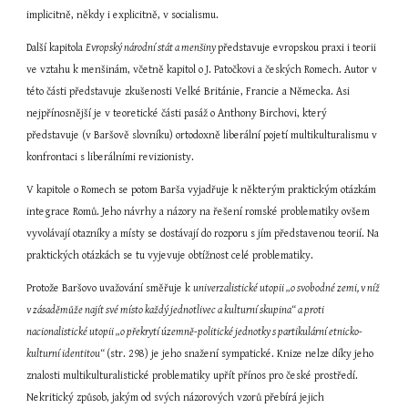
implicitně, někdy i explicitně, v socialismu.
Další kapitola 
Evropský národní stát a menšiny 
představuje evropskou praxi i teorii 
ve vztahu k menšinám, včetně kapitol o J. Patočkovi a českých Romech. Autor v 
této části představuje zkušenosti Velké Británie, Francie a Německa. Asi 
nejpřínosnější je v teoretické části pasáž o Anthony Birchovi, který 
představuje (v Baršově slovníku) ortodoxně liberální pojetí multikulturalismu v 
konfrontaci s liberálními revizionisty.
V kapitole o Romech se potom Barša vyjadřuje k některým praktickým otázkám 
integrace Romů. Jeho návrhy a názory na řešení romské problematiky ovšem 
vyvolávají otazníky a místy se dostávají do rozporu s jím představenou teorií. Na 
praktických otázkách se tu vyjevuje obtížnost celé problematiky.
Protože Baršovo uvažování směřuje k 
univerzalistické utopii „o svobodné zemi, v níž 
v zásaděmůže najít své místo každý jednotlivec a kulturní skupina“ a proti 
nacionalistické utopii „o překrytí územně-politické jednotky s partikulární etnicko-
kulturní identitou“ 
(str. 298) je jeho snažení sympatické. Knize nelze díky jeho 
znalosti multikulturalistické problematiky upřít přínos pro české prostředí. 
Nekritický způsob, jakým od svých názorových vzorů přebírá jejich 