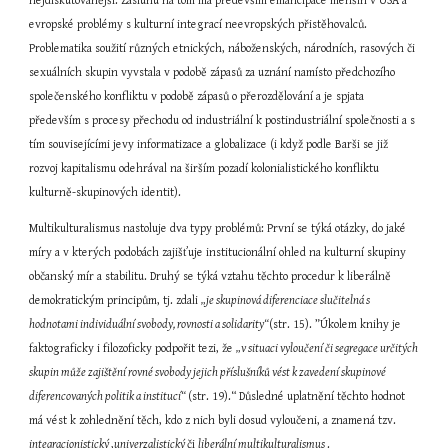
nejdiskutovanější. Zásluhu na tom má především emancipace menšin v USA a 
evropské problémy s kulturní integrací neevropských přistěhovalců. 
Problematika soužití různých etnických, náboženských, národních, rasových či 
sexuálních skupin vyvstala v podobě zápasů za uznání namísto předchozího 
společenského konfliktu v podobě zápasů o přerozdělování a je spjata 
především s procesy přechodu od industriální k postindustriální společnosti a s 
tím souvisejícími jevy informatizace a globalizace (i když podle Barši se již 
rozvoj kapitalismu odehrával na širším pozadí kolonialistického konfliktu 
kulturně-skupinových identit).
Multikulturalismus nastoluje dva typy problémů: První se týká otázky, do jaké 
míry a v kterých podobách zajišťuje institucionální ohled na kulturní skupiny 
občanský mír a stabilitu. Druhý se týká vztahu těchto procedur k liberálně 
demokratickým principům, tj. zdali 
„je skupinová diferenciace slučitelná s 
hodnotami individuální svobody, rovnosti a solidarity“
(str. 15). ”Úkolem knihy je 
faktograficky i filozoficky podpořit tezi, že 
„v situaci vyloučení či segregace určitých 
skupin může zajištění rovné svobody jejich příslušníků vést k zavedení skupinové 
diferencovaných politik a institucí“ 
(str. 19).“ Důsledné uplatnění těchto hodnot 
má vést k zohlednění těch, kdo z nich byli dosud vyloučeni, a znamená tzv. 
integracionistický 
,
univerzalistický 
či 
liberální multikulturalismus 
.