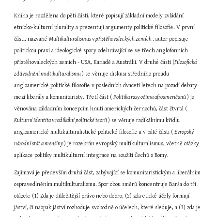
Kniha je rozdělena do pěti částí, které popisují základní modely zvládání 
etnicko-kulturní plurality a prezentují argumenty politické filosofie. V první 
části, nazvané 
Multikulturalismus v přistěhovaleckých zemích 
, autor popisuje 
politickou praxi a ideologické spory odehrávající se ve třech anglofonních 
přistěhovaleckých zemích - USA, Kanadě a Austrálii. V druhé části (
Filosofická 
zdůvodnění multikulturalismu 
) se věnuje diskusi středního proudu 
angloamerické politické filosofie v posledních dvaceti letech na pozadí debaty 
mezi liberály a komunitaristy. Třetí část ( 
Politika rasy očima afroameričanů 
) je 
věnována základním koncepcím hnutí amerických černochů, část čtvrtá ( 
Kulturní identita v radikální politické teorii 
) se věnuje radikálnímu křídlu 
angloamerické multikulturalistické politické filosofie a v páté části ( 
Evropský 
národní stát a menšiny 
) je rozebrán evropský multikulturalismus, včetně otázky 
aplikace politiky multikulturní integrace na soužití Čechů s Romy.
Zajímavá je především druhá část, zabývající se komunitaristickým a liberálním 
ospravedlněním multikulturalismu. Spor obou směrů koncentruje Barša do tří 
otázek: (1) Zda je důležitější právo nebo dobro, (2) zda etické účely formují 
jáství, či naopak jáství rozhoduje svobodně o účelech, které sleduje, a (3) zda je 