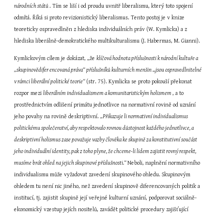
národních států 
. Tím se liší i od proudu uvnitř liberalismu, který toto spojení 
odmítá. Říká si proto revizionistický liberalismus. Tento postoj je v knize 
teoreticky ospravedlněn z hlediska individuálních práv (W. Kymlicka) a z 
hlediska liberálně-demokratického multikulturalismu (J. Habermas, M. Gianni).
Kymlickovým cílem je dokázat, „že 
klíčová hodnota příslušnosti k národní kultuře a 
„skupinovědifer encovaná práva“ příslušníků kulturních menšin ...jsou ospravedlnitelné 
v rámci liberální politické teorie“ 
(str. 75). Kymlicka se proto pokouší překonat 
rozpor mezi 
liberálním individualismem a komunitaristickým holismem 
, a to 
prostřednictvím odlišení primátu jednotlivce na normativní rovině od uznání 
jeho povahy na rovině deskriptivní. 
„Přikazuje li normativní individualismus 
politickému společenství, aby respektovalo rovnou důstojnost každého jednotlivce, a 
deskriptivní holismus zase považuje vazby člověka ke skupině za konstitutivní součást 
jeho individuální identity, pak z toho plyne, že chceme-li lidem zajistit rovný respekt, 
musíme brát ohled na jejich skupinové příslušnosti.“ 
Neboli, naplnění normativního 
individualismu může vyžadovat zavedení skupinového ohledu. Skupinovým 
ohledem tu není nic jiného, než zavedení skupinově diferencovaných politik a 
institucí, tj. zajistit skupině její veřejné kulturní uznání, podporovat sociálně-
ekonomický vzestup jejích nositelů, zavádět politické procedury zajišťující 