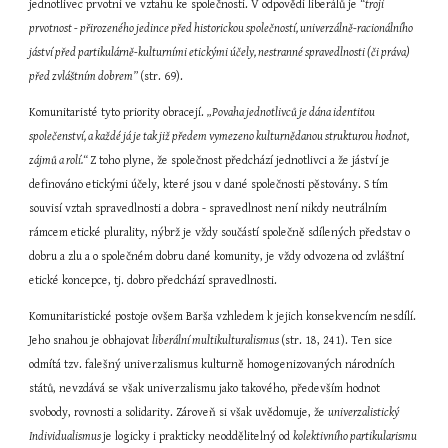
jednotlivec prvotní ve vztahu ke společnosti. V odpovědi liberálů je 
“trojí 
prvotnost - přirozeného jedince před historickou společností, univerzálně-racionálního 
jáství před partikulárně-kulturními etickými účely, nestranné spravedlnosti (či práva) 
před zvláštním dobrem” 
(str. 69).
Komunitaristé tyto priority obracejí. 
„Povaha jednotlivců je dána identitou 
společenství, a každé já je tak již předem vymezeno kulturnědanou strukturou hodnot, 
zájmů a rolí.“ 
Z toho plyne, že společnost předchází jednotlivci a že jáství je 
definováno etickými účely, které jsou v dané společnosti pěstovány. S tím 
souvisí vztah spravedlnosti a dobra - spravedlnost není nikdy neutrálním 
rámcem etické plurality, nýbrž je vždy součástí společně sdílených představ o 
dobru a zlu a o společném dobru dané komunity, je vždy odvozena od zvláštní 
etické koncepce, tj. dobro předchází spravedlnosti.
Komunitaristické postoje ovšem Barša vzhledem k jejich konsekvencím nesdílí. 
Jeho snahou je obhajovat 
liberální multikulturalismus 
(str. 18, 241). Ten sice 
odmítá tzv. falešný univerzalismus kulturně homogenizovaných národních 
států, nevzdává se však univerzalismu jako takového, především hodnot 
svobody, rovnosti a solidarity. Zároveň si však uvědomuje, že 
univerzalistický 
Individualismus 
je logicky i prakticky neoddělitelný od 
kolektivního partikularismu 