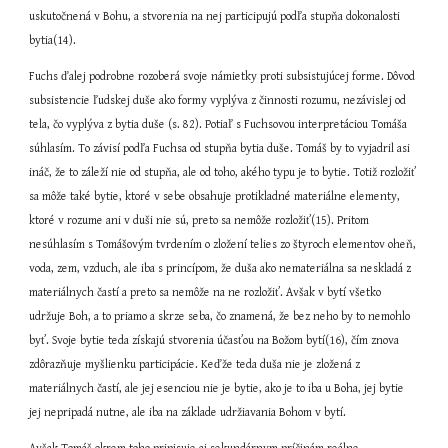
uskutočnená v Bohu, a stvorenia na nej participujú podľa stupňa dokonalosti 
bytia(14).
Fuchs ďalej podrobne rozoberá svoje námietky proti subsistujúcej forme. Dôvod 
subsistencie ľudskej duše ako formy vyplýva z činnosti rozumu, nezávislej od 
tela, čo vyplýva z bytia duše (s. 82). Potiaľ s Fuchsovou interpretáciou Tomáša 
súhlasím. To závisí podľa Fuchsa od stupňa bytia duše. Tomáš by to vyjadril asi 
ináč, že to záleží nie od stupňa, ale od toho, akého typu je to bytie. Totiž rozložiť 
sa môže také bytie, ktoré v sebe obsahuje protikladné materiálne elementy, 
ktoré v rozume ani v duši nie sú, preto sa nemôže rozložiť(15). Pritom 
nesúhlasím s Tomášovým tvrdením o zložení telies zo štyroch elementov oheň, 
voda, zem, vzduch, ale iba s princípom, že duša ako nemateriálna sa neskladá z 
materiálnych častí a preto sa nemôže na ne rozložiť. Avšak v bytí všetko 
udržuje Boh, a to priamo a skrze seba, čo znamená, že bez neho by to nemohlo 
byť. Svoje bytie teda získajú stvorenia účasťou na Božom bytí(16), čím znova 
zdôrazňuje myšlienku participácie. Keďže teda duša nie je zložená z 
materiálnych častí, ale jej esenciou nie je bytie, ako je to iba u Boha, jej bytie 
jej nepripadá nutne, ale iba na základe udržiavania Bohom v bytí.