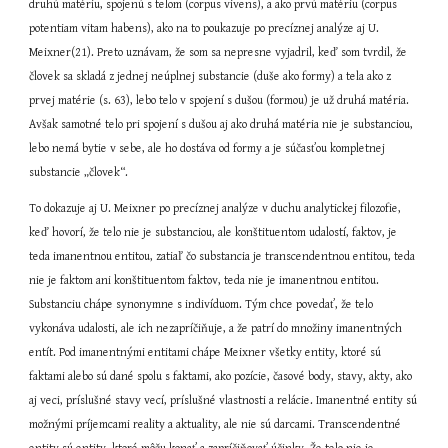
druhú matériu, spojenú s telom (corpus vivens), a ako prvú matériu (corpus 
potentiam vitam habens), ako na to poukazuje po precíznej analýze aj U. 
Meixner(21). Preto uznávam, že som sa nepresne vyjadril, keď som tvrdil, že 
človek sa skladá z jednej neúplnej substancie (duše ako formy) a tela ako z 
prvej matérie (s. 63), lebo telo v spojení s dušou (formou) je už druhá matéria. 
Avšak samotné telo pri spojení s dušou aj ako druhá matéria nie je substanciou, 
lebo nemá bytie v sebe, ale ho dostáva od formy a je súčasťou kompletnej 
substancie „človek“.
To dokazuje aj U. Meixner po precíznej analýze v duchu analytickej filozofie, 
keď hovorí, že telo nie je substanciou, ale konštituentom udalostí, faktov, je 
teda imanentnou entitou, zatiaľ čo substancia je transcendentnou entitou, teda 
nie je faktom ani konštituentom faktov, teda nie je imanentnou entitou. 
Substanciu chápe synonymne s indivíduom. Tým chce povedať, že telo 
vykonáva udalosti, ale ich nezapríčiňuje, a že patrí do množiny imanentných 
entít. Pod imanentnými entitami chápe Meixner všetky entity, ktoré sú 
faktami alebo sú dané spolu s faktami, ako pozície, časové body, stavy, akty, ako 
aj veci, príslušné stavy vecí, príslušné vlastnosti a relácie. Imanentné entity sú 
možnými príjemcami reality a aktuality, ale nie sú darcami. Transcendentné 