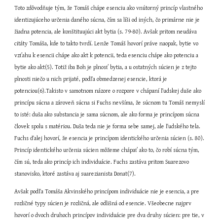
Toto zdôvodňuje tým, že Tomáš chápe esenciu ako vnútorný princíp vlastného 
identizujúceho určenia daného súcna, čím sa líši od iných, čo primárne nie je 
žiadna potencia, ale konštituujúci akt bytia (s. 79-80). Avšak pritom neudáva 
citáty Tomáša, kde to takto tvrdí. Lenže Tomáš hovorí práve naopak, bytie vo 
vzťahu k esencii chápe ako akt k potencii, teda esenciu chápe ako potenciu a 
bytie ako akt(5). Totiž iba Boh je plnosť bytia, a u ostatných súcien je z tejto 
plnosti niečo u nich prijaté, podľa obmedzenej esencie, ktorá je 
potenciou(6).Takisto v samotnom názore o rozpore v chápaní ľudskej duše ako 
princípu súcna a zároveň súcna si Fuchs nevšíma, že súcnom tu Tomáš nemyslí 
to isté: duša ako substancia je sama súcnom, ale ako forma je princípom súcna 
človek spolu s matériou. Duša teda nie je forma sebe samej, ale ľudského tela. 
Fuchs ďalej hovorí, že esencia je princípom identického určenia súcien (s. 80). 
Princíp identického určenia súcien môžeme chápať ako to, čo robí súcna tým, 
čím sú, teda ako princíp ich individuácie. Fuchs zastáva pritom Suarezovo 
stanovisko, ktoré zastáva aj suarezianista Donat(7).
Avšak podľa Tomáša Akvinského princípom individuácie nie je esencia, a pre 
rozličné typy súcien je rozličná, ale odlišná od esencie. Všeobecne najprv 
hovorí o dvoch druhoch princípov individuácie pre dva druhy súcien: pre tie, v 