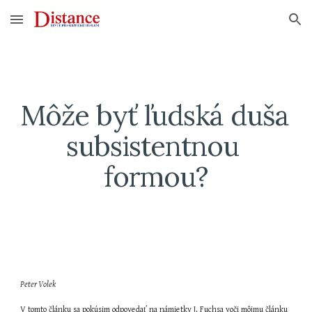
Skip to main content
Skip to navigation
Môže byť ľudská duša 
subsistentnou 
formou?
Peter Volek
V tomto článku sa pokúsim odpovedať na námietky J. Fuchsa voči môjmu článku 