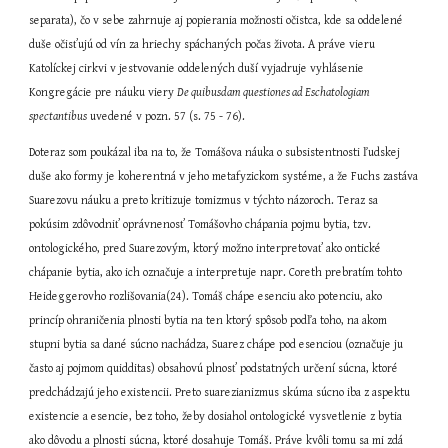
separata), čo v sebe zahrnuje aj popierania možnosti očistca, kde sa oddelené 
duše očisťujú od vín za hriechy spáchaných počas života. A práve vieru 
Katolíckej cirkvi v jestvovanie oddelených duší vyjadruje vyhlásenie 
Kongregácie pre náuku viery 
De quibusdam questiones ad Eschatologiam 
spectantibus
 uvedené v pozn. 57 (s. 75 - 76).
Doteraz som poukázal iba na to, že Tomášova náuka o subsistentnosti ľudskej 
duše ako formy je koherentná v jeho metafyzickom systéme, a že Fuchs zastáva 
Suarezovu náuku a preto kritizuje tomizmus v týchto názoroch. Teraz sa 
pokúsim zdôvodniť oprávnenosť Tomášovho chápania pojmu bytia, tzv. 
ontologického, pred Suarezovým, ktorý možno interpretovať ako ontické 
chápanie bytia, ako ich označuje a interpretuje napr. Coreth prebratím tohto 
Heideggerovho rozlišovania(24). Tomáš chápe esenciu ako potenciu, ako 
princíp ohraničenia plnosti bytia na ten ktorý spôsob podľa toho, na akom 
stupni bytia sa dané súcno nachádza, Suarez chápe pod esenciou (označuje ju 
často aj pojmom quidditas) obsahovú plnosť podstatných určení súcna, ktoré 
predchádzajú jeho existencii. Preto suarezianizmus skúma súcno iba z aspektu 
existencie a esencie, bez toho, žeby dosiahol ontologické vysvetlenie z bytia 
ako dôvodu a plnosti súcna, ktoré dosahuje Tomáš. Práve kvôli tomu sa mi zdá 