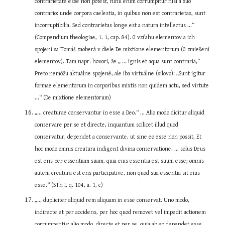
contrarietate esse non potest, nihil enim corrumpitur nisi a suo 
contrario: unde corpora caelestia, in quibus non est contrarietas, sunt 
incorruptibilia. Sed contrarietas longe est a natura intellectus ...“ 
(Compendium theologiae, 1. 1, cap. 84). 0 vzťahu elementov a ich 
spojení sa Tomáš zaoberá v diele De mixtione elementorum (0 zmiešení 
elementov). Tam napr. hovorí, že „ ... ignis et aqua sunt contraria,“ 
Preto nemôžu aktuálne spojené, ale iba virtuálne (silovo): „Sunt igitur 
formae elementorum in corporibus mixtis non quidem actu, sed virtute 
...“ (De mixtione elementorum)
„... creaturae conservantur in esse a Deo.“ ... Alio modo dicitur aliquid 
conservare per se et directe, inquantum scilicet illud quod 
conservatur, dependet a conservante, ut sine eo esse non possit, Et 
hoc modo omnis creatura indigent divina conservatione. ... solus Deus 
est ens per essentiam suam, quia eius essentia est suum esse; omnis 
autem creatura est ens participative, non quod sua essentia sit eius 
esse.“ (STh I, q. 104, a. 1, c)
„... dupliciter aliquid rem aliquam in esse conservat. Uno modo, 
indirecte et per accidens, per hoc quod removet vel impedit actionem 
corrumpentis; alio modo, directe et per se, quia ab eo dependet esse 