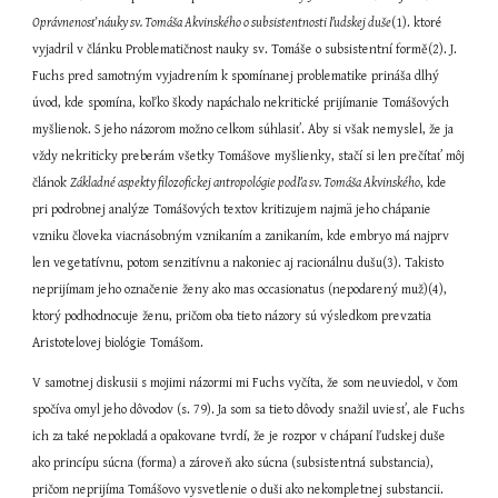
Oprávnenosť náuky sv. Tomáša Akvinského o subsistentnosti ľudskej duše
(1). ktoré 
vyjadril v článku Problematičnost nauky sv. Tomáše o subsistentní formě(2). J. 
Fuchs pred samotným vyjadrením k spomínanej problematike prináša dlhý 
úvod, kde spomína, koľko škody napáchalo nekritické prijímanie Tomášových 
myšlienok. S jeho názorom možno celkom súhlasiť. Aby si však nemyslel, že ja 
vždy nekriticky preberám všetky Tomášove myšlienky, stačí si len prečítať môj 
článok 
Základné aspekty filozofickej antropológie podľa sv. Tomáša Akvinského
, kde 
pri podrobnej analýze Tomášových textov kritizujem najmä jeho chápanie 
vzniku človeka viacnásobným vznikaním a zanikaním, kde embryo má najprv 
len vegetatívnu, potom senzitívnu a nakoniec aj racionálnu dušu(3). Takisto 
neprijímam jeho označenie ženy ako mas occasionatus (nepodarený muž)(4), 
ktorý podhodnocuje ženu, pričom oba tieto názory sú výsledkom prevzatia 
Aristotelovej biológie Tomášom.
V samotnej diskusii s mojimi názormi mi Fuchs vyčíta, že som neuviedol, v čom 
spočíva omyl jeho dôvodov (s. 79). Ja som sa tieto dôvody snažil uviesť, ale Fuchs 
ich za také nepokladá a opakovane tvrdí, že je rozpor v chápaní ľudskej duše 
ako princípu súcna (forma) a zároveň ako súcna (subsistentná substancia), 
pričom neprijíma Tomášovo vysvetlenie o duši ako nekompletnej substancii. 