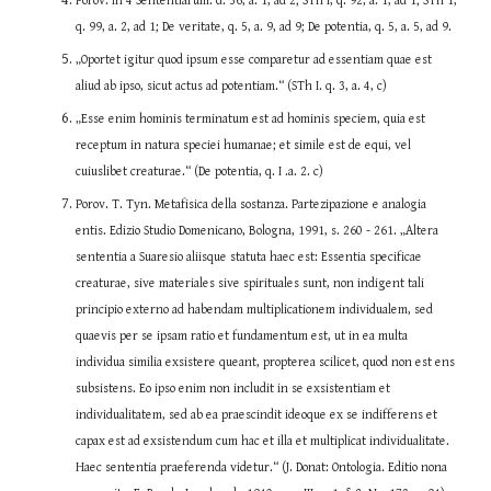
Porov. In 4 Sententiarum. d. 36, a. 1, ad 2; STh I, q. 92, a. 1, ad 1; STh 1, 
q. 99, a. 2, ad 1; De veritate, q. 5, a. 9, ad 9; De potentia, q. 5, a. 5, ad 9.
„Oportet igitur quod ipsum esse comparetur ad essentiam quae est 
aliud ab ipso, sicut actus ad potentiam.“ (STh I. q. 3, a. 4, c)
„Esse enim hominis terminatum est ad hominis speciem, quia est 
receptum in natura speciei humanae; et simile est de equi, vel 
cuiuslibet creaturae.“ (De potentia, q. I .a. 2. c)
Porov. T. Tyn. Metafisica della sostanza. Partezipazione e analogia 
entis. Edizio Studio Domenicano, Bologna, 1991, s. 260 - 261. „Altera 
sententia a Suaresio aliisque statuta haec est: Essentia specificae 
creaturae, sive materiales sive spirituales sunt, non indigent tali 
principio externo ad habendam multiplicationem individualem, sed 
quaevis per se ipsam ratio et fundamentum est, ut in ea multa 
individua similia exsistere queant, propterea scilicet, quod non est ens 
subsistens. Eo ipso enim non includit in se exsistentiam et 
individualitatem, sed ab ea praescindit ideoque ex se indifferens et 
capax est ad exsistendum cum hac et illa et multiplicat individualitate. 
Haec sententia praeferenda videtur.“ (J. Donat: Ontologia. Editio nona 