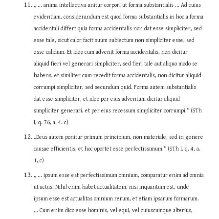
„ ... anima intellectiva unitur corpori ut forma substantialis ... Ad cuius 
evidentiam, considerandum est quod forma substantialis in hoc a forma 
accidentali differt quia forma accidentalis non dat esse simpliciter, sed 
esse tale, sicut calor facit suum subiectum non simpliciter esse, sed 
esse calidum. Et ideo cum advenit forma accidentalis, non dicitur 
aliquid fieri vel generari simpliciter, sed fieri tale aut aliquo modo se 
habens, et similiter cum recedit forma accidentalis, non dicitur aliquid 
corrumpi simpliciter, sed secundum quid. Forma autem substantialis 
dat esse simpliciter, et ideo per eius adventum dicitur aliquid 
simpliciter generari, et per eius recessum simpliciter corrumpi.“ (STh 
I, q. 76, a. 4. c)
„Deus autem ponitur primum principium, non materiale, sed in genere 
causae efficientis, et hoc oportet esse perfectissimum.“ (STh I. q. 4, a. 
1, c)
„ ... ipsum esse est perfectissimum omnium, comparatur enim ad omnia 
ut actus. Nihil enim habet actualitatem, nisi inquantum est, unde 
ipsum esse est actualitas omnium rerum, et etiam ipsarum formarum. 
... Cum enim dico esse hominis, vel equi, vel cuiuscumque alterius, 