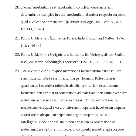
„Forma substantialis est substantia incompleta, quae materiam 
determinat et complet in esse substantiali, ut anima respectu corporis, 
quod vivificando determinat.“ (J. Donat: Ontologia. 1940, cap. VI, a. 3, 
Nr. 441, s. 248)
Porov. U. Meixner: Äquinas on Forms, Individuation and Matter. 1996, 
č. 1, s. 46 - 47.
Porov. U. Meixner: Ereignis und Substanz. Die Metaphysik der Realität 
und Realisation. Schöningh, Paderborn, 1997, s. 137 – 153, 341 - 349.
„Manirestum est enim quod materiae et formae unum est esse: non 
enim materia habet esse in actu nisi per formam. Differt tamen 
quantum ad hoc anima rationalis ab aliis formis. Nam esse aliarum 
formarum non est nisi in concretione ad materiam: non enim excedunt 
materiam neque in esse, neque in operari. Anima vero rationalis, 
manifestum est quod excedit materiam in operari: habet enim aliquam 
operationem absque participatione organi corporalis, scilicet 
intelligere. Unde et esse suum non est solum in concretione ad 
materiam. Esse igitur eius, quod erat compositi, manet in ipsa corpore 