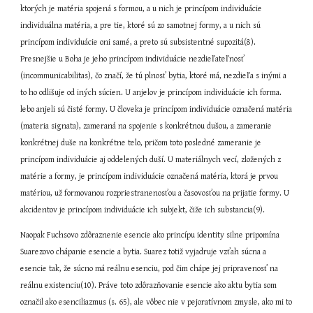
ktorých je matéria spojená s formou, a u nich je princípom individuácie 
individuálna matéria, a pre tie, ktoré sú zo samotnej formy, a u nich sú 
princípom individuácie oni samé, a preto sú subsistentné supozitá(8). 
Presnejšie u Boha je jeho princípom individuácie nezdieľateľnosť 
(incommunicabilitas), čo značí, že tú plnosť bytia, ktoré má, nezdieľa s inými a 
to ho odlišuje od iných súcien. U anjelov je princípom individuácie ich forma. 
lebo anjeli sú čisté formy. U človeka je princípom individuácie označená matéria 
(materia signata), zameraná na spojenie s konkrétnou dušou, a zameranie 
konkrétnej duše na konkrétne telo, pričom toto posledné zameranie je 
princípom individuácie aj oddelených duší. U materiálnych vecí, zložených z 
matérie a formy, je princípom individuácie označená matéria, ktorá je prvou 
matériou, už formovanou rozpriestranenosťou a časovosťou na prijatie formy. U 
akcidentov je princípom individuácie ich subjekt, čiže ich substancia(9).
Naopak Fuchsovo zdôraznenie esencie ako princípu identity silne pripomína 
Suarezovo chápanie esencie a bytia. Suarez totiž vyjadruje vzťah súcna a 
esencie tak, že súcno má reálnu esenciu, pod čim chápe jej pripravenosť na 
reálnu existenciu(10). Práve toto zdôrazňovanie esencie ako aktu bytia som 
označil ako esenciliazmus (s. 65), ale vôbec nie v pejoratívnom zmysle, ako mi to 