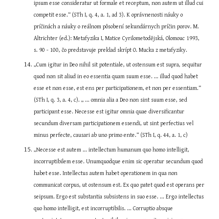
ipsum esse consideratur ut formale et receptum, non autem ut illud cui 
competit esse.“ (STh I, q. 4, a. 1, ad 3). K oprávnenosti náuky o 
príčinách a náuky o reálnom pôsobení sekundárnych príčin porov. M. 
Altrichter (ed.): Metafyzika I, Matice Cyrilometodějská, Olomouc 1993, 
s. 90 - 100, čo predstavuje preklad skrípt O. Mucka z metafyziky.
„Cum igitur in Deo nihil sit potentiale, ut ostensum est supra, sequitur 
quod non sit aliud in eo essentia quam suum esse. ... illud quod habet 
esse et non esse, est ens per participationem, et non per essentiam.“ 
(STh I, q. 3, a. 4, c). „ ... omnia alia a Deo non sint suum esse, sed 
participant esse. Necesse est igitur omnia quae diversificantur 
secundum diversam participationem essendi, ut sint perfectius vel 
minus perfecte, causari ab uno primo ente.“ (STh I, q. 44, a. 1, c)
„Necesse est autem ... intellectum humanum quo homo intelligit, 
incorruptibilem esse. Unumquodque enim sic operatur secundum quod 
habet esse. Intellectus autem habet operationem in qua non 
communicat corpus, ut ostensum est. Ex quo patet quod est operans per 
seipsum. Ergo est substantia subsistens in suo esse. ... Ergo intellectus 
quo homo intelligit, est incorruptibilis. ... Corruptio absque 