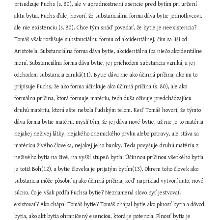
prisudzuje Fuchs (s. 80), ale v uprednostnení esencie pred bytím pri určení 
aktu bytia. Fuchs ďalej hovorí, že substanciálna forma dáva bytie jednotlivcovi, 
ale nie existenciu (s. 80). Chce tým snáď povedať, že bytie je neexistencia? 
Tomáš však rozlišuje substanciálnu formu od akcidentálnej, čím sa líši od 
Aristotela. Substanciálna forma dáva bytie, akcidentálna iba niečo akcidentálne 
mení. Substanciálna forma dáva bytie, jej príchodom substancia vzniká, a jej 
odchodom substancia zaniká(11). Bytie dáva nie ako účinná príčina, ako mi to 
pripisuje Fuchs, že ako forma účinkuje ako účinná príčina (s. 80), ale ako 
formálna príčina, ktorá formuje matériu, teda duša oživuje predchádzajúcu 
druhú matériu, ktorá ešte nebola ľudským telom. Keď Tomáš hovorí, že týmto 
dáva forma bytie matérii, myslí tým, že jej dáva nové bytie, už nie je to matéria 
nejakej neživej látky, nejakého chemického prvku alebo potravy, ale stáva sa 
matériou živého človeka, nejakej jeho bunky. Teda povyšuje druhú matériu z 
neživého bytia na živé, na vyšší stupeň bytia. Účinnou príčinou všetkého bytia 
je totiž Boh(12), a bytie človeka je prijatým bytím(13). Okrem toho človek ako 
substancia môže pôsobiť aj ako účinná príčina, keď napríklad vytvorí auto, nové 
súcno. Čo je však podľa Fuchsa bytie? Neznamená slovo byť jestvovať, 
existovať? Ako chápal Tomáš bytie? Tomáš chápal bytie ako plnosť bytia a dôvod 
bytia, ako akt bytia ohraničený esenciou, ktorá je potencia. Plnosť bytia je 