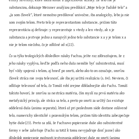
entity sú entity, ktoré môžu konať a zapríčiňovať účinky. Že telo nie je 
substanciou, dokazuje Meixner analýzou predikácií „Moje telo je ľudské telo“ a 
„Ja som človek“, ktoré nemožno predikovať univočne, iba analogicky, lebo ja nie 
som svojím telom. Preto telo je reprezentantom substancie, pričom túto 
reprezentáciu aj definuje: y reprezentuje x vtedy a len vtedy, ak x je 
substancia a jestvuje jedno a nanajvýš jedno telo substancie x a y je telom x a 
nie je telom niečoho, čo je odlišné od x(22).
Čo sa týka teologických dôsledkov náuky Fuchsa, ješte raz zdôrazňujem, že z 
jeho náuky vyplýva, keďže podľa neho duša nemôže byť subsistentná, musí 
byť vždy spojená s telom, aj hneď po smrti, alebo ako to on označuje, smrťou 
človek stráca nie svoju telesnosť, ale iba jej určitú realizáciu (s. 84). Neviem, či 
odlišuje telesnosť od tela, čo Tomáš robí zrejme dôkladnejšie ako Fuchs. Tomáš 
takisto hovorí, že smrťou sa nestráca matéria, čím myslí na prvú matériu ako 
metafyzický princíp, ale stráca sa telo, a preto po smrti za určitý čas existuje 
oddelená duša (anima separata), ktorá až pri poslednom súde dostane oslávené 
telo, numericky identické s pozemským telom, pričom túto identitu zabezpečuje 
bytie duše(23). Preto sa zdá, že Fuchsovo popieranie duše ako subsistentné 
formy v sebe zahrňuje (Fuchs sa totiž k tomu nevyjadruje dosť jasne) ako 
dôsledok popieranie možnosti jestvovania oddelenej duše po smrti (anima 