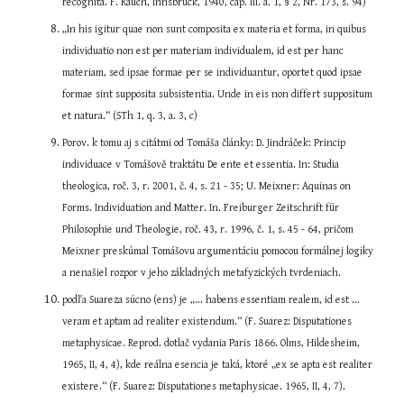
recognita. F. Rauch, Innsbruck, 1940, cap. III. a. 1, § 2, Nr. 173, s. 94)
„In his igitur quae non sunt composita ex materia et forma, in quibus 
individuatio non est per materiam individualem, id est per hanc 
materiam, sed ipsae formae per se individuantur, oportet quod ipsae 
formae sint supposita subsistentia. Unde in eis non differt suppositum 
et natura.“ (STh 1, q. 3, a. 3, c)
Porov. k tomu aj s citátmi od Tomáša články: D. Jindráček: Princip 
individuace v Tomášově traktátu De ente et essentia. In: Studia 
theologica, roč. 3, r. 2001, č. 4, s. 21 - 35; U. Meixner: Aquinas on 
Forms. Individuation and Matter. In. Freiburger Zeitschrift für 
Philosophie und Theologie, roč. 43, r. 1996, č. 1, s. 45 - 64, pričom 
Meixner preskúmal Tomášovu argumentáciu pomocou formálnej logiky 
a nenašiel rozpor v jeho základných metafyzických tvrdeniach.
podľa Suareza súcno (ens) je „... habens essentiam realem, id est ... 
veram et aptam ad realiter existendum.“ (F. Suarez: Disputationes 
metaphysicae. Reprod. dotlač vydania Paris 1866. Olms, Hildesheim, 
1965, II, 4, 4), kde reálna esencia je taká, ktoré „ex se apta est realiter 
existere.“ (F. Suarez: Disputationes metaphysicae. 1965, II, 4, 7).