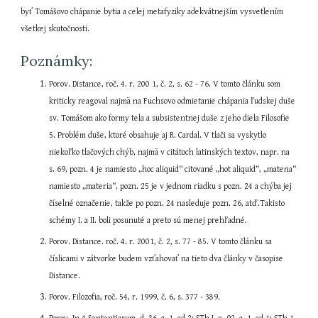
byť Tomášovo chápanie bytia a celej metafyziky adekvátnejším vysvetlením 
všetkej skutočnosti.
Poznámky:
Porov. Distance, roč. 4. r. 200 1, č. 2, s. 62 - 76. V tomto článku som 
kriticky reagoval najmä na Fuchsovo odmietanie chápania ľudskej duše 
sv. Tomášom ako formy tela a subsistentnej duše z jeho diela Filosofie 
5. Problém duše, ktoré obsahuje aj R. Cardal. V tlači sa vyskytlo 
niekoľko tlačových chýb, najmä v citátoch latinských textov, napr. na 
s. 69, pozn. 4 je namiesto „hoc aliquid“ citované „hot aliquid“, „matena“ 
namiesto „materia“, pozn. 25 je v jednom riadku s pozn. 24 a chýba jej 
číselné označenie, takže po pozn. 24 nasleduje pozn. 26, atď.Takisto 
schémy I. a II. boli posunuté a preto sú menej prehľadné.
Porov. Distance. roč. 4. r. 2001, č. 2, s. 77 - 85. V tomto článku sa 
číslicami v zátvorke budem vzťahovať na tieto dva články v časopise 
Distance.
Porov. Filozofia, roč. 54, r. 1999, č. 6, s. 377 - 389.