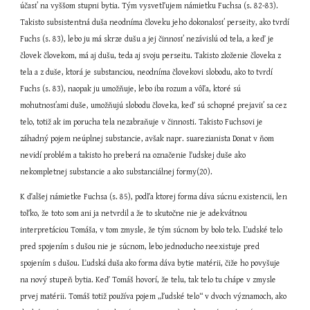
účasť na vyššom stupni bytia. Tým vysvetľujem námietku Fuchsa (s. 82-83). 
Takisto subsistentná duša neodníma človeku jeho dokonalosť perseity, ako tvrdí 
Fuchs (s. 83), lebo ju má skrze dušu a jej činnosť nezávislú od tela, a keď je 
človek človekom, má aj dušu, teda aj svoju perseitu. Takisto zloženie človeka z 
tela a z duše, ktorá je substanciou, neodníma človekovi slobodu, ako to tvrdí 
Fuchs (s. 83), naopak ju umožňuje, lebo iba rozum a vôľa, ktoré sú 
mohutnosťami duše, umožňujú slobodu človeka, keď sú schopné prejaviť sa cez 
telo, totiž ak im porucha tela nezabraňuje v činnosti. Takisto Fuchsovi je 
záhadný pojem neúplnej substancie, avšak napr. suarezianista Donat v ňom 
nevidí problém a takisto ho preberá na označenie ľudskej duše ako 
nekompletnej substancie a ako substanciálnej formy(20).
K ďalšej námietke Fuchsa (s. 85), podľa ktorej forma dáva súcnu existencii, len 
toľko, že toto som ani ja netvrdil a že to skutočne nie je adekvátnou 
interpretáciou Tomáša, v tom zmysle, že tým súcnom by bolo telo. Ľudské telo 
pred spojením s dušou nie je súcnom, lebo jednoducho neexistuje pred 
spojením s dušou. Ľudská duša ako forma dáva bytie matérii, čiže ho povyšuje 
na nový stupeň bytia. Keď Tomáš hovorí, že telu, tak telo tu chápe v zmysle 
prvej matérii. Tomáš totiž používa pojem „ľudské telo“ v dvoch významoch, ako 