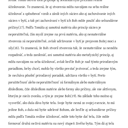
Avšak Tomáš okrem toho pripisuje aj sekundárnym príčinám reálne 
účinkovanie. To znamená, že aj stvorenia môžu navzájom na seba reálne 
účinkovať a spôsobovať vznik a zánik iných súcien ako aj zachovávanie iných 
súcien v bytí, a tak pri zachovávaní v bytí ich Boh môže použiť ako sekundárne 
príčiny(17). Podľa Tomáša aj samotná matéria ako princíp súcien je 
neporušiteľná, čím myslí zrejme na prvú matériu, ako aj nemateriálne 
stvorenia sú neporušiteľné, avšak udržovanie v bytí je prejavom Božej moci a 
sily(18). To znamená, že Boh stvoril stvorenia tak, že nemateriálne sa nemôžu 
rozpadnúť, a teda zaniknúť, ani samotná matéria ako metafyzický princíp, aj 
môžu navzájom na seba účinkovať, avšak keďže Boh je nad týmto prirodzeným 
poriadkom, keby chcel, mohlo by všetko prestať jestvovať, a teda zrejme tým, 
že necháva pôsobiť prirodzený poriadok, udržiava všetko v bytí. Preto 
porušiteľnosť alebo neporušiteľnosť sú formálnym alebo materiálnym 
dôsledkom, čiže dôsledkom matérie alebo formy ako príčiny, ale nie aktívnym, 
ktorým je niečo zvonka, a tým je zrejme Boh(19). Na základe toho možno aj 
vysvetliť, ako duša dáva bytie telu. Svoje bytie nemá zo svojej esencie, to má 
jedine Boh, a duša má bytie udelené Bohom, ale keďže aj sekundárne príčiny 
môžu podľa Tomáša reálne účinkovať, môže toto bytie dať telu, čiže môže 
formovať druhú neživú matériu na nový stupeň živého bytia. Tým dá aj telu 