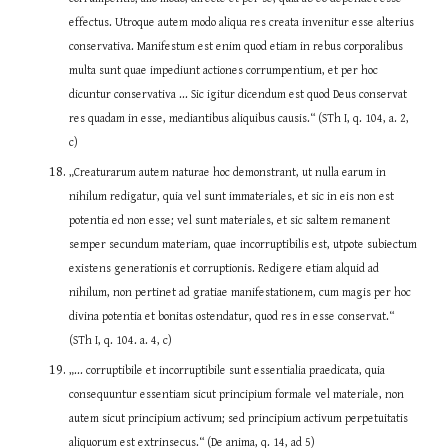
effectus. Utroque autem modo aliqua res creata invenitur esse alterius 
conservativa. Manifestum est enim quod etiam in rebus corporalibus 
multa sunt quae impediunt actiones corrumpentium, et per hoc 
dicuntur conservativa ... Sic igitur dicendum est quod Deus conservat 
res quadam in esse, mediantibus aliquibus causis.“ (STh I, q. 104, a. 2, 
c)
„Creaturarum autem naturae hoc demonstrant, ut nulla earum in 
nihilum redigatur, quia vel sunt immateriales, et sic in eis non est 
potentia ed non esse; vel sunt materiales, et sic saltem remanent 
semper secundum materiam, quae incorruptibilis est, utpote subiectum 
existens generationis et corruptionis. Redigere etiam alquid ad 
nihilum, non pertinet ad gratiae manifestationem, cum magis per hoc 
divina potentia et bonitas ostendatur, quod res in esse conservat.“ 
(STh I, q. 104. a. 4, c)
„... corruptibile et incorruptibile sunt essentialia praedicata, quia 
consequuntur essentiam sicut principium formale vel materiale, non 
autem sicut principium activum; sed principium activum perpetuitatis 
aliquorum est extrinsecus.“ (De anima, q. 14, ad 5)