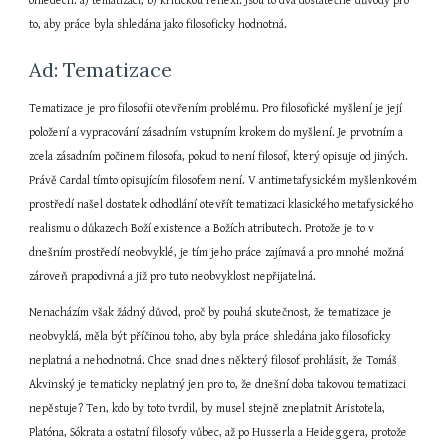
ohledech: a) tematizací, b) kritickou reflexí. Jsou to dva dostatečné důvody pro 
to, aby práce byla shledána jako filosoficky hodnotná.
Ad: Tematizace
Tematizace je pro filosofii otevřením problému. Pro filosofické myšlení je její 
položení a vypracování zásadním vstupním krokem do myšlení. Je prvotním a 
zcela zásadním počinem filosofa, pokud to není filosof, který opisuje od jiných. 
Právě Cardal tímto opisujícím filosofem není. V antimetafysickém myšlenkovém 
prostředí našel dostatek odhodlání otevřít tematizaci klasického metafysického 
realismu o důkazech Boží existence a Božích atributech. Protože je to v 
dnešním prostředí neobvyklé, je tím jeho práce zajímavá a pro mnohé možná 
zároveň prapodivná a již pro tuto neobvyklost nepřijatelná.
Nenacházím však žádný důvod, proč by pouhá skutečnost, že tematizace je 
neobvyklá, měla být příčinou toho, aby byla práce shledána jako filosoficky 
neplatná a nehodnotná. Chce snad dnes některý filosof prohlásit, že Tomáš 
Akvinský je tematicky neplatný jen pro to, že dnešní doba takovou tematizaci 
nepěstuje? Ten, kdo by toto tvrdil, by musel stejně zneplatnit Aristotela, 
Platóna, Sókrata a ostatní filosofy vůbec, až po Husserla a Heideggera, protože 