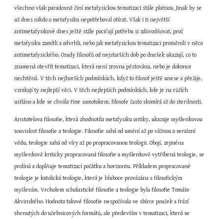
všechno však paradoxně činí metafysickou tematizaci stále platnou. Jinak by se 
už dnes nikdo o metafysiku nepotřeboval otírat. Však i ti největší 
antimetafysikové dnes ještě stále pociťují potřebu si zdůvodňovat, proč 
metafysiku zamítli a odvrhli, nebo jak metafysickou tematizaci proměnili v něco 
antimetafysického. Osudy filosofů od nejstarších dob po dnešek ukazují, co to 
znamená otevřít tematizaci, která není zrovna pěstována, nebo je dokonce 
nechtěná. V těch nejhorších podmínkách, když to filosof ještě unese a přežije, 
vznikají ty nejlepší věci. V těch nejlepších podmínkách, kde je na růžích 
ustláno a kde se chvála řine samotokem, filosofe často skomírá až do sterilnosti.
Aristotelova filosofie, která zhodnotila metafysiku antiky, ukazuje myšlenkovou 
souvislost filosofie a teologie. Filosofie sahá od umění až po vážnou a seriózní 
vědu, teologie sahá od víry až po propracovanou teologii. Obojí, zejména 
myšlenkově kriticky propracovaná filosofie a myšlenkově vytříbená teologie, se 
prolíná a doplňuje tematizací počátku a horizontu. Příkladem propracované 
teologie je katolická teologie, která je hluboce provázána s filosofickým 
myšlením. Vrcholem scholastické filosofie a teologie byla filosofie Tomáše 
Akvinského. Hodnota takové filosofie nespočívala ve sbírce pouček a frází 
shrnutých do učebnicových formátů, ale především v tematizaci, která se 