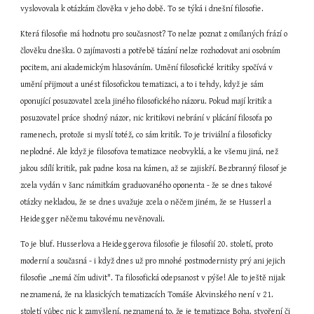
vyslovovala k otázkám člověka v jeho době. To se týká i dnešní filosofie.
Která filosofie má hodnotu pro současnost? To nelze poznat z omílaných frází o 
člověku dneška. O zajímavosti a potřebě tázání nelze rozhodovat ani osobním 
pocitem, ani akademickým hlasováním. Umění filosofické kritiky spočívá v 
umění přijmout a unést filosofickou tematizaci, a to i tehdy, když je sám 
oponující posuzovatel zcela jiného filosofického názoru. Pokud mají kritik a 
posuzovatel práce shodný názor, nic kritikovi nebrání v plácání filosofa po 
ramenech, protože si myslí totéž, co sám kritik. To je triviální a filosoficky 
neplodné. Ale když je filosofova tematizace neobvyklá, a ke všemu jiná, než 
jakou sdílí kritik, pak padne kosa na kámen, až se zajiskří. Bezbranný filosof je 
zcela vydán v šanc námitkám graduovaného oponenta - že se dnes takové 
otázky nekladou, že se dnes uvažuje zcela o něčem jiném, že se Husserl a 
Heidegger něčemu takovému nevěnovali.
To je bluf. Husserlova a Heideggerova filosofie je filosofií 20. století, proto 
moderní a současná - i když dnes už pro mnohé postmodernisty prý ani jejich 
filosofie „nemá čím udivit". Ta filosofická odepsanost v pýše! Ale to ještě nijak 
neznamená, že na klasických tematizacích Tomáše Akvinského není v 21. 
století vůbec nic k zamyšlení, neznamená to, že je tematizace Boha, stvoření či 