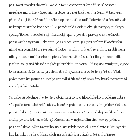
posuzovat povahu důkazů. Pokud k tomu oponent či čtenář není ochoten, 
neřekne mu práce vůbec nic, protože pro něj také není určena. V takovém 
případě ať ji čtenář raději nečte a oponent ať se raději otevřeně a čestně vzdá 
nekompetentního hodnocení. V pozadí celé akademické šlamastyky je skrytě 
spolupřítomen nedořešený filosofický spor o povahu pravdy o skutečnosti, 
poznávacího významu obecnin. Je až s podivem, jak jsou s tímto filosofickým 
námětem okamžitě a suverénně hotovi všichni ti, kteří se s tímto problémem 
nikdy neseznámili anebo ho přes všechna učená studia nikdy nepochopili. 
Jestliže současná filosofie někdejší problém universálií úspěšně zamlčuje, vůbec 
to neznamená, že tento problém ztratil význam anebo že je vyřešen. Však 
právě poznání jsoucna a bytí je centrální filosofický problém, který nepostrádá 
metafysické zřetele.
Cardalovou předností je to, že o obtížnosti tohoto filosofického problému dobře 
ví a podle toho také řeší otázky, které v práci postupně otevírá. Jelikož složitost 
poznání skutečnosti a místa člověka ve světě naplňuje celé dějiny filosofie od 
antiky po dnešek, nemůže být Cardal ani v nejmenším tím, kdo by přinesl 
poslední slovo. Něco takového snad ani nikdo nečeká. Cardal zato může být tím, 
kdo kritickou reflexí klasických metafysických otázek a řešení přinese 