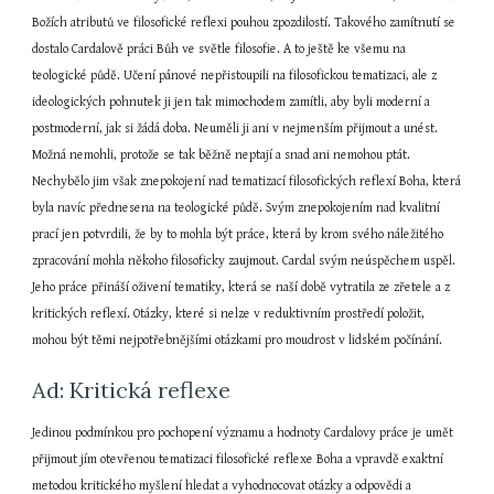
Božích atributů ve filosofické reflexi pouhou zpozdilostí. Takového zamítnutí se 
dostalo Cardalově práci Bůh ve světle filosofie. A to ještě ke všemu na 
teologické půdě. Učení pánové nepřistoupili na filosofickou tematizaci, ale z 
ideologických pohnutek ji jen tak mimochodem zamítli, aby byli moderní a 
postmoderní, jak si žádá doba. Neuměli ji ani v nejmenším přijmout a unést. 
Možná nemohli, protože se tak běžně neptají a snad ani nemohou ptát. 
Nechybělo jim však znepokojení nad tematizací filosofických reflexí Boha, která 
byla navíc přednesena na teologické půdě. Svým znepokojením nad kvalitní 
prací jen potvrdili, že by to mohla být práce, která by krom svého náležitého 
zpracování mohla někoho filosoficky zaujmout. Cardal svým neúspěchem uspěl. 
Jeho práce přináší oživení tematiky, která se naší době vytratila ze zřetele a z 
kritických reflexí. Otázky, které si nelze v reduktivním prostředí položit, 
mohou být těmi nejpotřebnějšími otázkami pro moudrost v lidském počínání.
Ad: Kritická reflexe
Jedinou podmínkou pro pochopení významu a hodnoty Cardalovy práce je umět 
přijmout jím otevřenou tematizaci filosofické reflexe Boha a vpravdě exaktní 
metodou kritického myšlení hledat a vyhodnocovat otázky a odpovědi a 