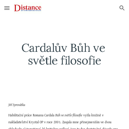
Skip to main content
Skip to navigation
Cardalův Bůh ve 
světle filosofie
Jiří Syrovátka
Habilitační práce Romana Cardala 
Bůh ve světle filosofie
 vyšla knižně v 
nakladatelství Krystal OP v roce 2001. Zaujala mne přinejmenším ve dvou 