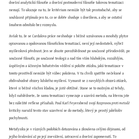
dnešní analytická filosofie a dnešní postmoderní filosofie takovou tematizaci 
nemají. To ukazuje na to, že kritérium nemůže být tak prostoduché, aby se 
souhlasně přijímalo jen to, co se dobře shoduje s dneškem, a aby se ostatní 
šmahem odmítalo bez rozmyslu.
Avšak to, že se Cardalova práce neshoduje s běžně uznávanou a mnohdy plytce 
opisovanou a opakovanou filosofickou tematizací, není její nedostatek, nýbrž 
myšlenková přednost. Jen se zkuste porozhlédnout po současné přírodovědě, po 
současné filosofii, po současné teologii a nad tím vším hlubokým, rozsáhlým, 
úspěšným a účinným bohatstvím vědění si položte otázku, jaká tematizace v 
tomto prostředí nemůže být vůbec položena. V tu chvíli spatříte nečekané a 
obdivuhodné obzory lidského myšlení. Vymanit se z navyklých obzorů otázek, 
které si běžně všichni kladou, je jistě obtížné. Stane se to možným až tehdy, 
když nahlédnete, že samu tematizaci vymezuje a uzavírá metoda, na kterou jste 
bez náležité reflexe přísahali. Paul Karl Feyerabend svojí 
Rozpravou proti metodě
kriticky narušil tento stav uzavření se do metody, který je prostý jakékoliv 
pochybnosti.
Metafysika je v různých podobách dotazována a zkoušena celými dějinami, od 
jejího kralování až po její znevážení, zatracení a dnešní zapomenutí. To 