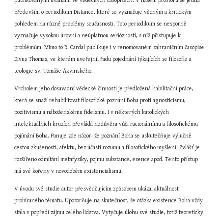
publikovanými úvahami ve vědeckých časopisech. V našem prostoru se jedná 
především o periodikum Distance, které se vyznačuje věcným a kritickým 
pohledem na různé problémy současnosti. Toto periodikum se nesporně 
vyznačuje vysokou úrovní a neúplatnou seriózností, s níž přistupuje k 
problémům. Mimo to R. Cardal publikuje i v renomovaném zahraničním časopise 
Divus Thomas, ve kterém uveřejnil řadu pojednání týkajících se filosofie a 
teologie sv. Tomáše Akvinského.
Vrcholem jeho dosavadní vědecké činnosti je předložená habilitační práce, 
která se snaží rehabilitovat filosofické poznání Boha proti agnosticismu, 
pozitivismu a náboženskému fideismu. I v některých katolických 
intelektuálních kruzích převládá nedůvěra vůči racionálnímu a filosofickému 
pojímání Boha. Panuje zde názor, že poznání Boha se uskutečňuje výlučně 
cestou zkušenosti, afektu, bez účasti rozumu a filosofického myšlení. Zvlášť je 
rozšířeno odmítání metafyziky, pojmu substance, esence apod. Tento přístup 
má své kořeny v novodobém existencialismu.
V úvodu své studie autor přesvědčujícím způsobem ukázal aktuálnost 
probíraného tématu. Upozorňuje na skutečnost, že otázka existence Boha vždy 
stála v popředí zájmu celého lidstva. Vytyčuje úlohu své studie, totiž teoreticky 