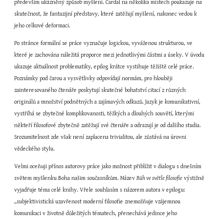
především ukázněný způsob myšlení. Cardal na několika místech poukazuje na 
skutečnost, že fantazijní představy, které zatěžují myšlení, nakonec vedou k 
jeho celkové deformaci.
Po stránce formální se práce vyznačuje logickou, vyváženou strukturou, ve 
které je zachována náležitá proporce mezi jednotlivými částmi a úseky. V úvodu 
ukazuje aktuálnost problematiky, epilog krátce vystihuje těžiště celé práce. 
Poznámky pod čarou a vysvětlivky odpovídají normám, pro hlouběji 
zainteresovaného čtenáře poskytují skutečné bohatství citací z různých 
originálů a množství podnětných a zajímavých odkazů. Jazyk je komunikativní, 
vystříhá se zbytečné komplikovanosti, těžkých a dlouhých souvětí, kterými 
někteří filosofové zbytečně zatěžují své čtenáře a odrazují je od dalšího studia. 
Srozumitelnost zde však není zaplacena trivialitou, ale zůstává na úrovni 
vědeckého stylu.
Velmi oceňuji přínos autorovy práce jako možnost přiblížit v dialogu s dnešním 
světem myšlenku Boha našim současníkům. Název 
Bůh ve světle filosofie
 výstižně 
vyjadřuje téma celé knihy. Vřele souhlasím s názorem autora v epilogu: 
„subjektivistická uzavřenost moderní filosofie znemožňuje vzájemnou 
komunikaci v životně důležitých tématech, přenechává jedince jeho 