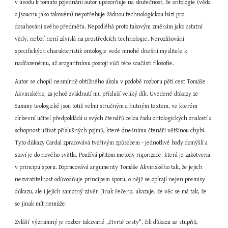
v úvodu k tomuto pojednání autor upozorňuje na skutečnost, že ontologie (věda 
o jsoucnu jako takovém) nepotřebuje žádnou technologickou bázi pro 
dosahování svého předmětu. Nepodléhá proto takovým změnám jako ostatní 
vědy, neboť není závislá na prostředcích technologie. Nerozlišování 
specifických charakteristik ontologie vede mnohé dnešní myslitele k 
nadřazenému, až arogantnímu postoji vůči této součásti filosofie.
Autor se chopil nesmírně obtížného úkolu v podobě rozboru pěti cest Tomáše 
Akvinského, za jehož zvládnutí mu přísluší veliký dík. Uvedené důkazy ze 
Summy teologické jsou totiž velmi stručným a hutným textem, ve kterém 
církevní učitel předpokládá u svých čtenářů celou řadu ontologických znalostí a 
schopnost užívat příslušných pojmů, které dnešnímu čtenáři většinou chybí. 
Tyto důkazy Cardal zpracovává tvořivým způsobem - jednotlivé body domýšlí a 
staví je do nového světla. Používá přitom metody rigorizace, která je zakotvena 
v principu sporu. Dopracovává argumenty Tomáše Akvinského tak, že jejich 
nezvratitelnost odůvodňuje principem sporu, o nějž se opírají nejen premisy 
důkazu, ale i jejich samotný závěr. Jinak řečeno, ukazuje, že věc se má tak, že 
se jinak mít nemůže.
Zvlášť významný je rozbor takzvané „čtvrté cesty", čili důkazu ze stupňů, 