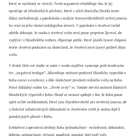
které se nacházejí ve věcech. Tento argument rehabilituje tím, že jej 
oprošťuje od středověkých představ, které v očích dnešního člověka tento 
důkaz znehodnocují, a pojednáním o analýze transcendentálních určení jsoucna 
ho vrací na jeho vlastní ontologickou úroveň. V pojednání o stvoření Cardal 
zdařile dokazuje, že nauka o stvoření světa není pouze propriem Zjevení, ale 
vyplývá i z filosofického rozboru. Objasňuje potíže, které působí časově chápaná 
teorie stvoření poukazem na skutečnost, že stvoření není časový počátek dějin 
světa.
V druhé části své studie se autor v úvodu nejdříve vymezuje proti tendencím 
tzv. „negativní teologie". Zdůvodňuje možnost pozitivně filosoficky vypovídat o 
Bohu esenci a existenci, a dále skutečnost závislosti reálného světa na Bohu. 
Právě důkladný rozbor tzv. „čtvrté cesty" sv. Tomáše otevírá možnost kladných 
filosofických výpovědí o Bohu: filosof se nemusí spokojit s tím, že Bohu pouze 
upírá určité nedokonalosti, které jsou charakteristické pro stvořená jsoucna, ale 
z částečně uskutečněných dokonalostí ve stvořeném světě je možno dojít k 
poznání jejich plnosti v Bohu.
Entitativní a operativní atributy Boha (jednoduchost - nesloženost, dokonalost, 
dobrota, nekonečnost, věčnost, moudrost, poznání, jímž tvoří svět, 