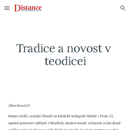
Skip to main content
Skip to navigation
Tradice a novost v 
teodicei
Albert Beneš O.P.
Roman Cardal, vyučující filosofii na Katolické teologické fakultě v Praze (1), 
upoutal pozornost vzdělané a filosoficky zainteresované veřejnosti svými dosud 