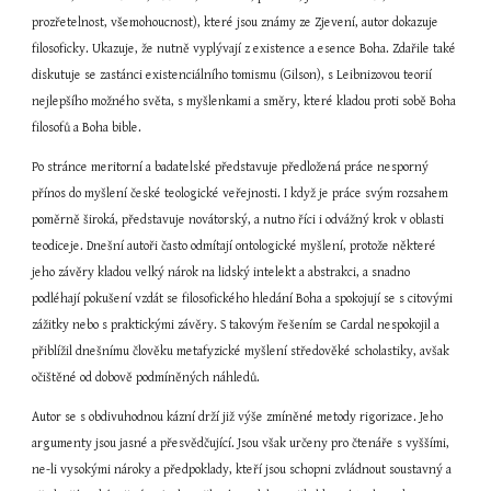
prozřetelnost, všemohoucnost), které jsou známy ze Zjevení, autor dokazuje 
filosoficky. Ukazuje, že nutně vyplývají z existence a esence Boha. Zdařile také 
diskutuje se zastánci existenciálního tomismu (Gilson), s Leibnizovou teorií 
nejlepšího možného světa, s myšlenkami a směry, které kladou proti sobě Boha 
filosofů a Boha bible.
Po stránce meritorní a badatelské představuje předložená práce nesporný 
přínos do myšlení české teologické veřejnosti. I když je práce svým rozsahem 
poměrně široká, představuje novátorský, a nutno říci i odvážný krok v oblasti 
teodiceje. Dnešní autoři často odmítají ontologické myšlení, protože některé 
jeho závěry kladou velký nárok na lidský intelekt a abstrakci, a snadno 
podléhají pokušení vzdát se filosofického hledání Boha a spokojují se s citovými 
zážitky nebo s praktickými závěry. S takovým řešením se Cardal nespokojil a 
přiblížil dnešnímu člověku metafyzické myšlení středověké scholastiky, avšak 
očištěné od dobově podmíněných náhledů.
Autor se s obdivuhodnou kázní drží již výše zmíněné metody rigorizace. Jeho 
argumenty jsou jasné a přesvědčující. Jsou však určeny pro čtenáře s vyššími, 
ne-li vysokými nároky a předpoklady, kteří jsou schopni zvládnout soustavný a 