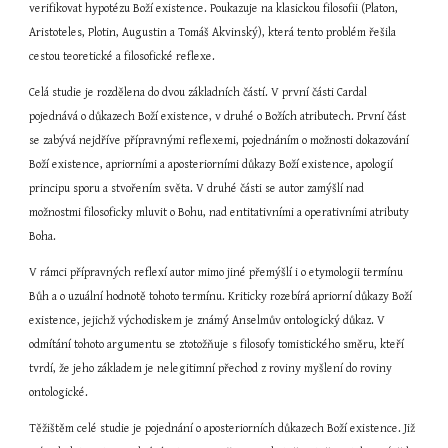
verifikovat hypotézu Boží existence. Poukazuje na klasickou filosofii (Platon, 
Aristoteles, Plotin, Augustin a Tomáš Akvinský), která tento problém řešila 
cestou teoretické a filosofické reflexe.
Celá studie je rozdělena do dvou základních částí. V první části Cardal 
pojednává o důkazech Boží existence, v druhé o Božích atributech. První část 
se zabývá nejdříve přípravnými reflexemi, pojednáním o možnosti dokazování 
Boží existence, apriorními a aposteriorními důkazy Boží existence, apologií 
principu sporu a stvořením světa. V druhé části se autor zamýšlí nad 
možnostmi filosoficky mluvit o Bohu, nad entitativními a operativními atributy 
Boha.
V rámci přípravných reflexí autor mimo jiné přemýšlí i o etymologii termínu 
Bůh a o uzuální hodnotě tohoto termínu. Kriticky rozebírá apriorní důkazy Boží 
existence, jejichž východiskem je známý Anselmův ontologický důkaz. V 
odmítání tohoto argumentu se ztotožňuje s filosofy tomistického směru, kteří 
tvrdí, že jeho základem je nelegitimní přechod z roviny myšlení do roviny 
ontologické.
Těžištěm celé studie je pojednání o aposteriorních důkazech Boží existence. Již 