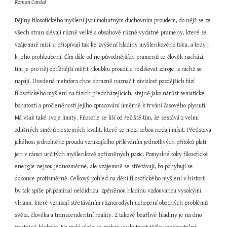
Roman Cardal
Dějiny filosofického myšlení jsou mohutným duchovním proudem, do nějž se ze 
všech stran slévají různě velké a obsahově různě vydatné prameny, které se 
vzájemně mísí, a přispívají tak ke zvýšení hladiny myšlenkového toku, a tedy i 
k jeho prohloubení. Čím dále od nejpůvodnějších pramenů se člověk nachází, 
tím je pro něj obtížnější měřit hloubku proudu a rozlišovat zdroje, z nichž se 
napájí. Uvedená metafora chce obrazně naznačit závislost pozdějších fází 
filosofického myšlení na fázích předcházejících, stejně jako nárůst tematické 
bohatosti a pročleněnosti jejího zpracování úměrně k trvání časového plynutí. 
Má však také svoje limity. Filosofie se liší od řečiště tím, že sestává z velmi 
odlišných směrů nestejných kvalit, které se mezi sebou nedají mísit. Představa 
jakéhosi jednolitého proudu vznikajícího přiléváním jednotlivých přítoků platí 
jen v rámci určitých myšlenkově spřízněných pozic. Pomyslné toky filosofické 
energie nejsou jednosměrné, ale vzájemně se střetávají, ba pohybují se 
dokonce protisměrně. Celkový pohled na dění filosofického myšlení v historii 
by tak spíše připomínal neklidnou, zpěněnou hladinu vzdouvanou vysokými 
vlnami, které vznikají střetáváním různorodých uchopení obecných problémů 
světa, člověka a transcendentní reality. Z takové bouřlivé hladiny je na dno 