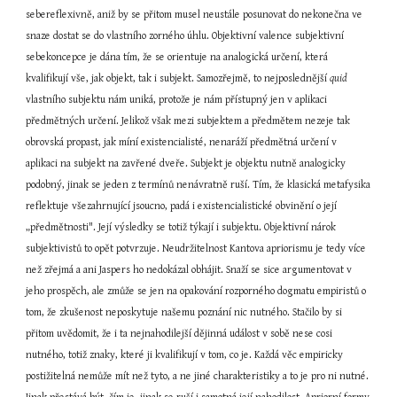
sebereflexivně, aniž by se přitom musel neustále posunovat do nekonečna ve 
snaze dostat se do vlastního zorného úhlu. Objektivní valence subjektivní 
sebekoncepce je dána tím, že se orientuje na analogická určení, která 
kvalifikují vše, jak objekt, tak i subjekt. Samozřejmě, to nejposlednější 
quid
vlastního subjektu nám uniká, protože je nám přístupný jen v aplikaci 
předmětných určení. Jelikož však mezi subjektem a předmětem nezeje tak 
obrovská propast, jak míní existencialisté, nenaráží předmětná určení v 
aplikaci na subjekt na zavřené dveře. Subjekt je objektu nutně analogicky 
podobný, jinak se jeden z termínů nenávratně ruší. Tím, že klasická metafysika 
reflektuje všezahrnující jsoucno, padá i existencialistické obvinění o její 
„předmětnosti". Její výsledky se totiž týkají i subjektu. Objektivní nárok 
subjektivistů to opět potvrzuje. Neudržitelnost Kantova apriorismu je tedy více 
než zřejmá a ani Jaspers ho nedokázal obhájit. Snaží se sice argumentovat v 
jeho prospěch, ale zmůže se jen na opakování rozporného dogmatu empiristů o 
tom, že zkušenost neposkytuje našemu poznání nic nutného. Stačilo by si 
přitom uvědomit, že i ta nejnahodilejší dějinná událost v sobě nese cosi 
nutného, totiž znaky, které ji kvalifikují v tom, co je. Každá věc empiricky 
postižitelná nemůže mít než tyto, a ne jiné charakteristiky a to je pro ni nutné. 