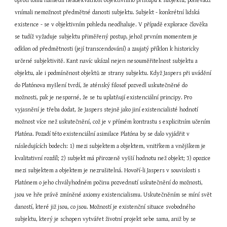
oproti tomu nahlédli neadekvátnost objektivního přístupu k subjektu, poněvadž 
vnímali nemožnost předmětné danosti subjektu. Subjekt - konkrétní lidská 
existence - se v objektivním pohledu neodhaluje. V případě explorace člověka 
se tudíž vyžaduje subjektu přiměřený postup, jehož prvním momentem je 
odklon od předmětnosti (její transcendování) a zaujatý příklon k historicky 
určené subjektivitě. Kant navíc ukázal nejen nesouměřitelnost subjektu a 
objektu, ale i podmíněnost objektů ze strany subjektu. Když Jaspers při uvádění 
do Platónova myšlení tvrdí, že aténský filosof pozvedl uskutečněné do 
možnosti, pak je nesporné, že se tu uplatňují existenciální principy. Pro 
vyjasnění je třeba dodat, že Jaspers stejně jako jiní existencialisté hodnotí 
možnost více než uskutečnění, což je v přímém kontrastu s explicitním učením 
Platóna. Pozadí této existenciální asimilace Platóna by se dalo vyjádřit v 
následujících bodech: 1) mezi subjektem a objektem, vnitřkem a vnějškem je 
kvalitativní rozdíl; 2) subjekt má přirozeně vyšší hodnotu než objekt; 3) opozice 
mezi subjektem a objektem je nezrušitelná. Hovoří-li Jaspers v souvislosti s 
Platónem o jeho chvályhodném počinu pozvednutí uskutečnění do možnosti, 
jsou ve hře právě zmíněné axiomy existencialismu. Uskutečněním se míní svět 
daností, které již jsou, co jsou. Možností je existenční situace svobodného 
subjektu, který je schopen vytvářet životní projekt sebe sama, aniž by se 