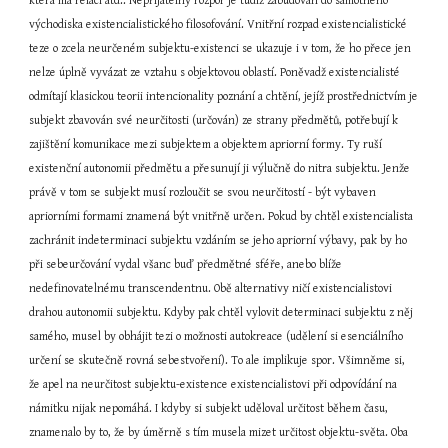
která má relaci atd.. Nepřijatelný rozpor je tudíž zabudován do samotného 
východiska existencialistického filosofování. Vnitřní rozpad existencialistické 
teze o zcela neurčeném subjektu-existenci se ukazuje i v tom, že ho přece jen 
nelze úplně vyvázat ze vztahu s objektovou oblastí. Poněvadž existencialisté 
odmítají klasickou teorii intencionality poznání a chtění, jejíž prostřednictvím je 
subjekt zbavován své neurčitosti (určován) ze strany předmětů, potřebují k 
zajištění komunikace mezi subjektem a objektem apriorní formy. Ty ruší 
existenční autonomii předmětu a přesunují ji výlučně do nitra subjektu. Jenže 
právě v tom se subjekt musí rozloučit se svou neurčitostí - být vybaven 
apriorními formami znamená být vnitřně určen. Pokud by chtěl existencialista 
zachránit indeterminaci subjektu vzdáním se jeho apriorní výbavy, pak by ho 
při sebeurčování vydal všanc buď předmětné sféře, anebo blíže 
nedefinovatelnému transcendentnu. Obě alternativy ničí existencialistovi 
drahou autonomii subjektu. Kdyby pak chtěl vylovit determinaci subjektu z něj 
samého, musel by obhájit tezi o možnosti autokreace (udělení si esenciálního 
určení se skutečně rovná sebestvoření). To ale implikuje spor. Všimněme si, 
že apel na neurčitost subjektu-existence existencialistovi při odpovídání na 
námitku nijak nepomáhá. I kdyby si subjekt uděloval určitost během času, 
znamenalo by to, že by úměrně s tím musela mizet určitost objektu-světa. Oba 