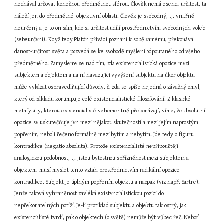
nechával určovat konečnou předmětnou sférou. Člověk nemá esenci-určitost, ta 
náleží jen do předmětné, objektivní oblasti. Člověk je svobodný, tj. vnitřně 
neurčený a je to on sám, kdo si určitost udílí prostřednictvím svobodných voleb 
(sebeurčení). Když tedy Platón přivádí poznání k sobě samému, překonává 
danost-určitost světa a pozvedá se ke svobodě myšlení odpoutaného od všeho 
předmětného. Zamysleme se nad tím, zda existencialistická opozice mezi 
subjektem a objektem a na ní navazující vyvýšení subjektu na úkor objektu 
může vykázat ospravedlňující důvody, či zda se spíše nejedná o závažný omyl, 
který od základu korumpuje celé existencialistické filosofování. Z klasické 
metafysiky, kterou existencialisté vehementně překonávají, víme, že absolutní 
opozice se uskutečňuje jen mezi nějakou skutečností a mezi jejím naprostým 
popřením, neboli řečeno formálně mezi bytím a nebytím. Jde tedy o figuru 
kontradikce (negatio absoluta). Protože existencialisté nepřipouštějí 
analogickou podobnost, tj. jistou bytostnou spřízněnost mezi subjektem a 
objektem, musí myslet tento vztah prostřednictvím radikální opozice-
kontradikce. Subjekt je úplným popřením objektu a naopak (viz např. Sartre). 
Jenže taková vyhraněnost zavléká existencialistickou pozici do 
nepřekonatelných potíží. Je-li protiklad subjektu a objektu tak ostrý, jak 
existencialisté tvrdí, pak o objektech (o světě) nemůže být vůbec řeč. Neboť 