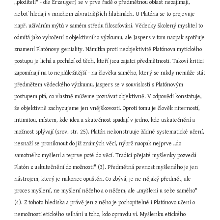
„ploditeli" - die Erzeuger) se v prvé řadě o předmětnou oblast nezajímají, 
neboť hledají v mnohem závratnějších hlubinách. U Platóna se to projevuje 
např. užíváním mýtů v samém středu filosofování. Vědecky školený myslitel to 
odmítá jako vybočení z objektivního výzkumu, ale Jaspers v tom naopak spatřuje 
znamení Platónovy geniality. Námitka proti neobjektivitě Platónova mytického 
postupu je lichá a pochází od těch, kteří jsou zajatci předmětnosti. Takoví kritici 
zapomínají na to nejdůležitější - na člověka samého, který se nikdy nemůže stát 
předmětem vědeckého výzkumu. Jaspers se v souvislosti s Platónovým 
postupem ptá, co vlastně můžeme poznávat objektivně. V odpovědi konstatuje, 
že objektivně zachycujeme jen vnějškovosti. Oproti tomu je člověk niterností, 
intimitou, místem, kde idea a skutečnost spadají v jedno, kde uskutečnění a 
možnost splývají (srov. str. 25). Platón nekonstruuje žádné systematické učení, 
nesnaží se proniknout do již známých věcí, nýbrž naopak nejprve „do 
samotného myšlení a teprve poté do věcí. Tradicí přejaté myšlenky pozvedá 
Platón z uskutečnění do možnosti" (3). Předmětná pevnost myšleného je jen 
nástrojem, který je nakonec opuštěn. Co zbývá, je ne nějaký předmět, ale 
proces myšlení, ne myšlení něčeho a o něčem, ale „myšlení u sebe samého" 
(4). Z tohoto hlediska a právě jen z něho je pochopitelné i Platónovo učení o 
nemožnosti etického selhání u toho, kdo opravdu ví. Myšlenku etického 