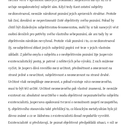
nechce věřit v upřímnost takových proklamací. Subjektivní má být to, co si 
určuje neopakovatelný subjekt sám. Když tedy Kant ostatní subjekty 
nezkonstruoval, nemůže nárokovat poznání jejich apriorních struktur. Protože 
tak činí, dovolává se nepovšimnutě čisté objektivity svého poznání. Pokud by 
chtěl být důsledným subjektivistou-fenomenistou, mohl by si tak nanejvýš vést 
osobní deníček pro potřeby svého vlastního sebepoznání, ale ani tady by se 
objektivním nárokům nevyhnul. Protože však poznává i to, co nezkonstruoval 
(tj. nesubjektivní oblast jiných subjektů) popírá své teze v jejich vlastním 
základě. Z jakého omylu o subjektu a o neobjektivním poznání žije Jaspersův 
existencialistický postoj, je patrné z některých jeho výroků. Z nich můžeme 
vyčíst, že Jaspers dává rovnítko mezi určitost, předmětnost a omezenost na 
straně jedné a neurčitost, subjektivnost a neomezenost na straně druhé. 
Určitost však neimplikuje omezenost, a pokud existuje něco neomezeného, 
musí to být též určité. Určitost neomezeného pak vlastně znamená, že nemůže 
existovat nic absolutně neurčitého v modu objektivně nepoznatelného subjektu 
existencialistů. Jaspersova opakovaná tvrzení o nemožnosti zaujetí nezaujatého, 
tj. objektivního stanoviska také přehlížejí to, co klasickým metafysikům bylo již 
dávno známé a co se žádnému z existencialistů dosud nepodařilo vyvrátit. 
Existencialisté si představují, že poznat objektivně předpokládá situaci, v níž se 