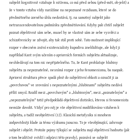
subjekt kognitivně vztahuje k něčemu, co má před sebou (před-mět, ob-jekt) a 
že v tomto vztahu vždy narážíme na nepoznané reziduum, které se do 
předmětného zorného úhlu nedostává, tj. na samotný subjekt jako 
netranscendovatelnou podmínku zpředmětňování. Kdyby pak chtěl subjekt 
poznat objektivně sám sebe, musel by se vlastně sám ze sebe vysvléci a 
schizofrenicky se zdvojit, aby tak stál proti sobě. Tato možnost implikující 
rozpor v obecném znění existencialisty kupodivu zneklidňuje, ale když ji 
například Kant svým učením o apriorních formách subjektu aktualizuje, 
neshledávají na tom nic nepřijatelného. To, že Kant prohlašuje hlubiny 
subjektu za nepoznatelné, nesnímá rozpor z jeho fenomenismu, ba naopak. 
Apriorní struktura přece spadá plně do subjektivní oblasti a označit ji za 
„povrchovou" ve srovnání s nepoznatelnými „hlubinami" subjektu nedává 
příliš smysl. Rozdíl mezi „povrchovým" a „hlubinným", mezi „poznatelným" a 
„nepoznatelným" totiž předpokládá objektivní distinkci, kterou si fenomenista 
nemůže dovolit. Vždyť pro něj je vše objektivní modifikováno vztahem k 
subjektu, a tudíž neobjektivní (12). Klasická metafysika si mnohem 
zodpovědněji klade za téma výzkumu jsoucno. To je všeobjímající, zahrnuje 
subjekt i objekt. Protože pojmy týkající se subjektu mají objektivní hodnotu (jak 
o tom bezděčně svědčí i odpůrci této pravdy), poznává se subjekt 