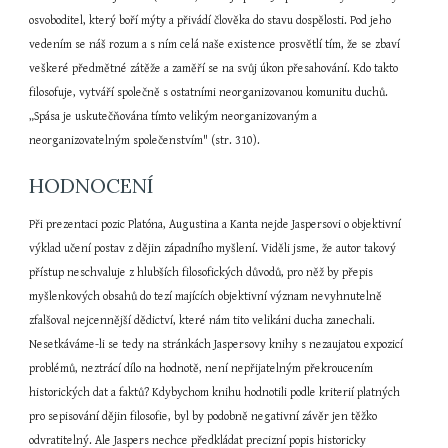
HODNOCENÍ
Při prezentaci pozic Platóna, Augustina a Kanta nejde Jaspersovi o objektivní 
výklad učení postav z dějin západního myšlení. Viděli jsme, že autor takový 
přístup neschvaluje z hlubších filosofických důvodů, pro něž by přepis 
myšlenkových obsahů do tezí majících objektivní význam nevyhnutelně 
zfalšoval nejcennější dědictví, které nám tito velikáni ducha zanechali. 
Nesetkáváme-li se tedy na stránkách Jaspersovy knihy s nezaujatou expozicí 
problémů, neztrácí dílo na hodnotě, není nepřijatelným překroucením 
historických dat a faktů? Kdybychom knihu hodnotili podle kriterií platných 
pro sepisování dějin filosofie, byl by podobně negativní závěr jen těžko 
odvratitelný. Ale Jaspers nechce předkládat precizní popis historicky 