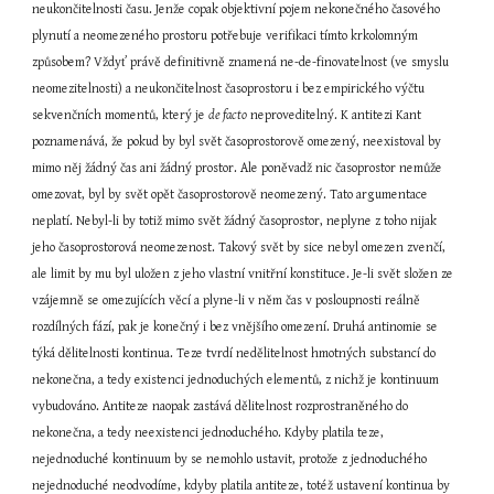
neukončitelnosti času. Jenže copak objektivní pojem nekonečného časového 
plynutí a neomezeného prostoru potřebuje verifikaci tímto krkolomným 
způsobem? Vždyť právě definitivně znamená ne-de-finovatelnost (ve smyslu 
neomezitelnosti) a neukončitelnost časoprostoru i bez empirického výčtu 
sekvenčních momentů, který je 
de facto
 neproveditelný. K antitezi Kant 
poznamenává, že pokud by byl svět časoprostorově omezený, neexistoval by 
mimo něj žádný čas ani žádný prostor. Ale poněvadž nic časoprostor nemůže 
omezovat, byl by svět opět časoprostorově neomezený. Tato argumentace 
neplatí. Nebyl-li by totiž mimo svět žádný časoprostor, neplyne z toho nijak 
jeho časoprostorová neomezenost. Takový svět by sice nebyl omezen zvenčí, 
ale limit by mu byl uložen z jeho vlastní vnitřní konstituce. Je-li svět složen ze 
vzájemně se omezujících věcí a plyne-li v něm čas v posloupnosti reálně 
rozdílných fází, pak je konečný i bez vnějšího omezení. Druhá antinomie se 
týká dělitelnosti kontinua. Teze tvrdí nedělitelnost hmotných substancí do 
nekonečna, a tedy existenci jednoduchých elementů, z nichž je kontinuum 
vybudováno. Antiteze naopak zastává dělitelnost rozprostraněného do 
nekonečna, a tedy neexistenci jednoduchého. Kdyby platila teze, 
nejednoduché kontinuum by se nemohlo ustavit, protože z jednoduchého 
nejednoduché neodvodíme, kdyby platila antiteze, totéž ustavení kontinua by 