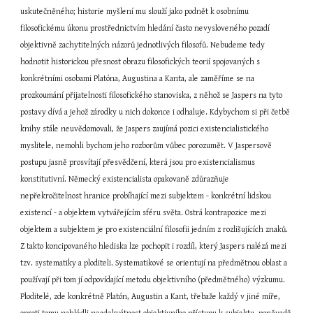
uskutečněného; historie myšlení mu slouží jako podnět k osobnímu 
filosofickému úkonu prostřednictvím hledání často nevysloveného pozadí 
objektivně zachytitelných názorů jednotlivých filosofů. Nebudeme tedy 
hodnotit historickou přesnost obrazu filosofických teorií spojovaných s 
konkrétními osobami Platóna, Augustina a Kanta, ale zaměříme se na 
prozkoumání přijatelnosti filosofického stanoviska, z něhož se Jaspers na tyto 
postavy dívá a jehož zárodky u nich dokonce i odhaluje. Kdybychom si při četbě 
knihy stále neuvědomovali, že Jaspers zaujímá pozici existencialistického 
myslitele, nemohli bychom jeho rozborům vůbec porozumět. V Jaspersově 
postupu jasně prosvítají přesvědčení, která jsou pro existencialismus 
konstitutivní. Německý existencialista opakovaně zdůrazňuje 
nepřekročitelnost hranice probíhající mezi subjektem - konkrétní lidskou 
existencí - a objektem vytvářejícím sféru světa. Ostrá kontrapozice mezi 
objektem a subjektem je pro existenciální filosofii jedním z rozlišujících znaků. 
Z takto koncipovaného hlediska lze pochopit i rozdíl, který Jaspers nalézá mezi 
tzv. systematiky a ploditeli. Systematikové se orientují na předmětnou oblast a 
používají při tom jí odpovídající metodu objektivního (předmětného) výzkumu. 
Ploditelé, zde konkrétně Platón, Augustin a Kant, třebaže každý v jiné míře, 