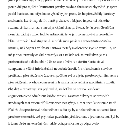
Jinak přestává být, čím je, jinak se ruší i samotná její nahodilost. Apriorní formy 
jsou tudíž pro zajištění nutnostní povahy soudů o zkušenosti zbytečné. Jaspers 
poslal klasickou metafysiku do výslužby jen proto, že ho přesvědčily Kantovy 
antinomie, které mají definitivně prokazovat údajnou impotenci lidského 
rozumu při konfrontaci s metafysickými tématy. Škoda, že Jaspers čtenářům 
nenabízí žádný rozbor těchto antinomií, že je jen pojmenovává a teoreticky 
blíže nerozvádí. Nalistujeme-li si příslušnou pasáž v Kantově
Kritice čistého 
rozumu
, náš dojem z velikosti Kantova metafysikoborectví rychle zmizí. To, co 
má jednou provždy odklidit metafysiku z našich očí, se totiž ukazuje tak 
problematické a diskutabilní, že se zde důvěra v autoritu Kanta stává 
symptomem vážné intelektuální nedostatečnosti. První antinomie staví do 
protikladu přesvědčení o časovém počátku světa a jeho prostorových limitech s 
přesvědčením o jeho neomezeném trvání a nekonečném spaciálním rozpětí. 
Obě dvě alternativy jsou prý mylné, neboť lze se stejnou evidencí 
argumentativně odmítnout každou z nich. Kantovy důkazy v neprospěch 
uvedených tezí ovšem příliš evidence neskýtají. K tezi první antinomie např. 
říká, že časoprostorová nekonečnost světa by byla nekonečnou sekvencí časo-
prostoro-momentů, což prý nelze poznáním přehlédnout v jednom celku. Byl by 
k tomu třeba nekonečný čas, takže uchopení celku by odporovalo 