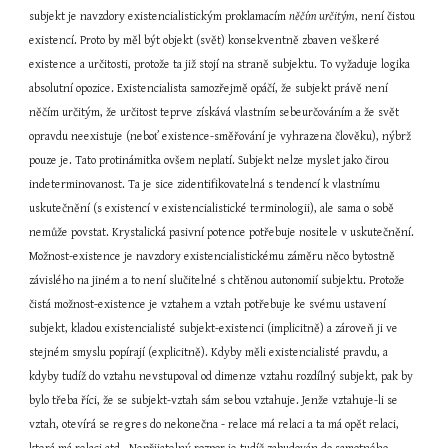
subjekt je navzdory existencialistickým proklamacím 
něčím určitým
, není čistou 
existencí. Proto by měl být objekt (svět) konsekventně zbaven veškeré 
existence a určitosti, protože ta již stojí na straně subjektu. To vyžaduje logika 
absolutní opozice. Existencialista samozřejmě opáčí, že subjekt právě není 
něčím určitým, že určitost teprve získává vlastním sebeurčováním a že svět 
opravdu neexistuje (neboť existence-směřování je vyhrazena člověku), nýbrž 
pouze je. Tato protinámitka ovšem neplatí. Subjekt nelze myslet jako čirou 
indeterminovanost. Ta je sice zidentifikovatelná s tendencí k vlastnímu 
uskutečnění (s existencí v existencialistické terminologii), ale sama o sobě 
nemůže povstat. Krystalická pasivní potence potřebuje nositele v uskutečnění. 
Možnost-existence je navzdory existencialistickému záměru něco bytostně 
závislého na jiném a to není slučitelné s chtěnou autonomií subjektu. Protože 
čistá možnost-existence je vztahem a vztah potřebuje ke svému ustavení 
subjekt, kladou existencialisté subjekt-existenci (implicitně) a zároveň ji ve 
stejném smyslu popírají (explicitně). Kdyby měli existencialisté pravdu, a 
kdyby tudíž do vztahu nevstupoval od dimenze vztahu rozdílný subjekt, pak by 
bylo třeba říci, že se subjekt-vztah sám sebou vztahuje. Jenže vztahuje-li se 
vztah, otevírá se regres do nekonečna - relace má relaci a ta má opět relaci, 