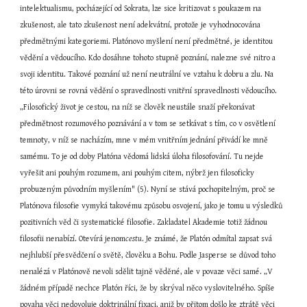
intelektualismu, pocházející od Sokrata, lze sice kritizovat s poukazem na 
zkušenost, ale tato zkušenost není adekvátní, protože je vyhodnocována 
předmětnými kategoriemi. Platónovo myšlení není předmětné, je identitou 
vědění a vědoucího. Kdo dosáhne tohoto stupně poznání, nalezne své nitro a 
svoji identitu. Takové poznání už není neutrální ve vztahu k dobru a zlu. Na 
této úrovni se rovná vědění o spravedlnosti vnitřní spravedlnosti vědoucího. 
„Filosofický život je cestou, na níž se člověk neustále snaží překonávat 
předmětnost rozumového poznávání a v tom se setkávat s tím, co v osvětlení 
temnoty, v níž se nacházím, mne v mém vnitřním jednání přivádí ke mně 
samému. To je od doby Platóna vědomá lidská úloha filosofování. Tu nejde 
vyřešit ani pouhým rozumem, ani pouhým citem, nýbrž jen filosoficky 
probuzeným původním myšlením" (5). Nyní se stává pochopitelným, proč se 
Platónova filosofie vymyká takovému způsobu osvojení, jako je tomu u výsledků 
pozitivních věd či systematické filosofie. Zakladatel Akademie totiž žádnou 
filosofii nenabízí. Otevírá jenom
cestu
. Je známé, že Platón odmítal zapsat svá nejhlubší přesvědčení o světě, člověku a Bohu. Podle Jasperse se důvod toho nenalézá v Platónově nevoli sdělit tajně věděné, ale v povaze věci samé. „V žádném případě nechce Platón říci, že by skrýval něco vyslovitelného. Spíše povaha věci nedovoluje doktrinální fixaci, aniž by přitom došlo ke ztrátě věci samé" (6). Pokusy o referátovou reprodukci Platónova myšlení nutně selhávají v té míře, v jaké ho představují jako uzavřený, již hotový celek (srov. str. 42). Pravda tohoto myšlení je v procesu, nejde o filosofii, ale o filosofování. Důkazem toho je i forma, v níž se uskutečňuje. Tou formou je dialog. V dialogu se mluvčí obrací na posluchače a vzápětí se role obracejí - posluchač se stává mluvčím. Kdyby mluvčí již vlastnil hotovou doktrínu, nepustil by druhého ke slovu, jedině tak ke kladení otázek, v nichž by se zračila nevědomost tázajícího se, ne dotazovaného. Platónský dialog však probíhá jinak - hledání pravdy je společné, nikdo ze zúčastěných ji bez toho druhého nevlastní. Jaspers ve shodě s Platónem připouští, že k pravému dialogu náleží i možnost, ba dokonce nutnost vyvracení mylných názorů oponenta, pokud se během dialogu vyskytnou (srov. str. 45-47). Uzavírání slepých uliček hledání není jediným smyslem apelu k rozpornosti určité pozice. Jaspers věří, že rozpornost může naopak nové možnosti otevírat: „... co nejprve končí v aporiích, to se dialekticky stává prostředkem spekulace tak, že se pomocí protikladů proniká do hloubky" (7). Jaspers nachází u Platóna vhodné prostředky k prosvětlení lidské existence vedoucí přes vědomé zhroucení všech jistot ulpívajících na předmětech: „Osvícení se odehrává v samotném myšlení, v jiném myšlení, než je běžné rozumové rozvažování. Odehrává se v překročení všeho toho, co je ve vědomí uchopeno v jasné určitosti. Každá překračující myšlenka je znovu překračována, dokud se nenaplní v ztroskotání pouhého myšlení, ovšem uskutečněném tímto myšlením" (8). Platón zachraňuje člověka z propadnutí předmětnosti-vědecké objektivitě a ukazuje mu cestu k sobě samému. Jeho stanovisko není jen skeptickým sebestažením do klidu vlastního nitra, nýbrž spočívá v „očekávajícím postoji, v připravenosti" (str. 77). Antický zakladatel Akademie je sice v mnohém kritizovatelný - např. kvůli jeho necitlivosti ke konkrétní mezilidské lásce - ale jeho přínos pro opravdové filosofování je Jaspersem hodnocen velmi vysoko. Německý myslitel upozorňuje na lehkost zfalšování Platónova odkazu, které na sebe může brát různé podoby. Vyskytuje se všude tam, kde se postrádá „smysl pro nepřímé sdělení, když jsou nauky přijímány čistě předmětně a doslovně", kde dochází k „omezení se na vědecké oblasti nebo na náboženství či státnictví", kde se obětuje syntéza protikladů ve prospěch hierarchie a kontinuity, kde „se proměňuje připodobnění se božskému ve skutečnosti tohoto života v unio mystica, ve spojení s božstvem", což všechno znamená ztrátu vnitřně svobodného poměru k myšlení a k utváření vlastního životního projektu (srov. str. 93). Jaspers zařazuje mezi zakladatele autentického filosofování i pozdně antického a raně křesťanského myslitele Augustina. Při výkladu Augustinova díla Jaspers nešetří kritikou, jíž dává jednoznačně najevo, že pokud u tohoto autora narážíme na něco ještě dnes přínosného a zhodnotitelného, pak je to ne díky, ale navzdory jeho křesťanskému přesvědčení. Jaspers vystopovává v Augustinových úvahách četné existenciální motivy, které se vyznačují odklonem od „vědeckých" objektivistických zájmů a hledačským příklonem k subjektu v jeho historické nahodilosti. S uspokojením cituje známý Augustinův výrok, jenž je jakoby základním programem niterného hledání pravdy severoafrického biskupa: „Noli foras ire, in te ipsum redi; in interiore homine habitat veritas; et si tuam naturam mutabilem inveneris, transcende et te ipsum" (nevycházej ven, vrať se k sobě samému; v nitru člověka přebývá pravda; a když poznáš svou měnlivou přirozenost, překroč i sám sebe). Jaspers míní oddělit plevy od zrn, když přikračuje k rozlišování mezi tím, co je u Augustina filosoficky hodnotné, a co nikoli. Křesťanské aspekty jeho myšlení neprocházejí hustým sítem kritiky moderního existencialisty. Přesto se Jaspers alespoň pozastavuje nad tím, že člověk Augustinovy hloubky - a nejde samozřejmě jen o něj - přijímal při svém filosofickém nadání i křesťanskou víru a nedokázal ji svým myšlením překonat. V této souvislosti klade otázku, na níž postupně odpovídá jen nepřímo: „Bloudili lidé vysokého stupně, kteří dokázali myslet přísně a hluboce a kteří vytvářeli skvělá umělecká a básnická díla, celá tisíciletí jen v pouhém omylu?" Z Jaspersova dalšího podání lze vyčíst, kde odpověď na tuto otázku spatřuje. Tito lidé, včetně samotného Augustina, se podle něj nemýlili v tom, že směřovali nad své omezené historické možnosti - naopak v tom se autenticky realizovali jako lidé - nýbrž v tom, že uvěřili zjevení a podsunuli svému transcendentnímu směřování předmětnou podobu. Právě pro tento skluz k objektivaci transcendentna Jaspers Augustina vydatně kritizuje. Augustin se díky své víře v očistec, v kult svatých, v účinnost svátostí, v zázraky, v ďábla atd. stal obětí pověry (srov. str. 125-126 a 163). Největší pověře pak propadl svou vírou v božství Ježíše Krista (srov. str. 127-128 a 132) (9). Jaspers poukazuje na četné nesrovnalosti v Augustinových postojích, ale protože uznává, že šlo o mimořádně nadaného a bystrého ducha, přikládá mnohým těmto neshodám a rozporům pozitivní význam: „Nic není lehčího než nalézat u Augustina rozpory. Rozumíme jim jako rysu jeho velikosti. Žádná filosofie není bez rozporů - a žádný myslitel nemůže rozpor chtít. Ale Augustin patří k myslitelům, kteří se k rozporům odvažují, kteří drží napětí obrovských rozporů při životě. Nepatří k myslitelům, kteří od počátku směřují k bezrozpornosti; spíše nechává své myšlení vyúsťovat do rozporů, když chce poznávat Boha. Augustin rozpory neodstraňuje, ba co více: žene je do extrému. Nechává nás pocítit vzrušující mezní otázku, zda a kde musíme narážet na rozpory: totiž všude tam, kde se chceme vytrženi původem bytí a nepodmíněným chtěním myšlenkově, tj. jazykově vyjádřit. Protože se zde ihned zaplétáme do rozporů, byla by tu bezrozpornost existenční smrtí a zničením samotného myšlení. Jelikož Augustin postihl rozpory, které leží v přirozenosti věcí, vychází od něj až do naší doby vzrušující síla" (str. 167). Nejvíce prostoru - a to opět ne náhodou - věnuje Jaspers filosofii I. Kanta. Detailně seznamuje čtenáře se všemi předkritickými a kritickými spisy königbergského profesora a uvádí je zasvěceně do jejich obsahů. Připomíná známou Kantovu kritiku čtyř Aristotelových sylogistických figur a vyzvedá omezenou použitelnost formální logiky při zpracovávání nejdůležitějších filosofických témat (srov. str. 186-189). Jeden z nejtypičtějších rysů Kantova myšlení spočívá v rozpojení teorie a praxe, v odluce metafysiky od etiky. „Metafysiky není třeba k pojištění morálky a víry. Není nutné dokázat Boha, ale je nutné být o jsoucnosti Boha přesvědčen. Oddělení, které se započalo v protestantské víře, oddělení mezi vyznáním dogmat a životní praxí, se vtěluje do Kantova filosofování" (str. 191). Jaspers ví, že Kantova kritika klasické metafysiky není povrchová, ale že jde do té největší možné hloubky. Zatímco si filosofové před Kantem mysleli, že bytí určuje lidské poznání, po Kantově koperníkánském obratu se tento poměr zásadně změnil - bytí začalo být nahlíženo jako podmíněné a určované lidským poznáním: „Právě postihnout bytí, to se navzdory skvělým a hlubokým myšlenkovým výkonům staré metafysiky ukázalo jako marné, pokud měl být výsledek platný pro všechny. Kant doufal, že nalezne pevný základ, když vyšel od toho, co se každému ukazuje, když chce poznávat. Bytí zůstává nejvlastnějším zájmem. Aby však bylo postiženo čistě, bez iluzí a prosvětleně, musí být pochopeno místo, v němž se ukazuje. Tím místem je naše existence (unser Dasein). Naše existence je vědomí. Prosvětlení vědomí je prosvětlením našeho myšlení. Má existence je bytí, které ví o něčem a o sobě samém. Prosvětlení vědomí jako myšlení se ve svém úmyslu netýká jen mě jakožto tohoto jedince, nýbrž „vědomí vůbec", já, každého já... To, co v existenci nemohu odmyslet, aniž bych existenci zrušil, je myšlenková forma jako předmětná forma všech věcí. Nic není pro nás než za předpokladu myšlenkových forem. Jejich odpadnutím odpadá i vše předmětné. Nemáme pak žádné vědomí, už nemůžeme mluvit" (10). Tento moderní obrat k člověku, který v pozdějším vývoji zcela převládl a který se stal povinnou vstupní branou do veškeré filosofie se odůvodňuje tím - a též Jaspers sahá k tomuto argumentu - že člověk nedokáže reflektovat bytí z jakéhosi nezaujatého stanoviska, není mu umožněno vyjít sám ze sebe a vidět sebe samého a ostatní bytí nezávisle, objektivně, předmětně. Jedním slovem, perspektiva Boha je nám odepřena: „Ohledně stanoviska k celku skutečnosti je třeba vyžadovat jasnost o tom, co se míní „stanoviskem" ve filosofii. Ukazuje se, že zahrnutí filosofie pod nějaký totální pojem ... je proto neadekvátní, neboť filosofické stanovisko není definovatelné, tj. ani není dokonce jednoznačně vyslovitelné. Kdyby ho bylo možné postihnout tímto způsobem, pak by muselo existovat jiné stanovisko, z jehož hlediska by bylo jednoznačně přehlédnutelné, stanovisko, které by se nevyznačovalo racionální, do vět fixovatelnou pozicí a které by ani nebylo racionálním předpokladem, jako je tomu ve vědecky určených výzkumech. Ale to by nebylo definovatelné stanovisko. Neboť filosofická stanoviska, pro něž je toto slovo nepříslušné, jsou takového druhu, že v nich stojíme, ale nemůžeme je přehlédnout a uspořádat zvenčí. Pokud jim chceme porozumět, jsou nekonečnou úlohou" (str. 393). Jaspers tedy uznává smysluplnost Kantovy doktríny apriorních forem. Jedinou kritiku v tomto ohledu si Kant zasluhuje v tom, že stanovil definitivní počet těchto forem. Jelikož se nám kategorie zjevují u příležitosti historické z