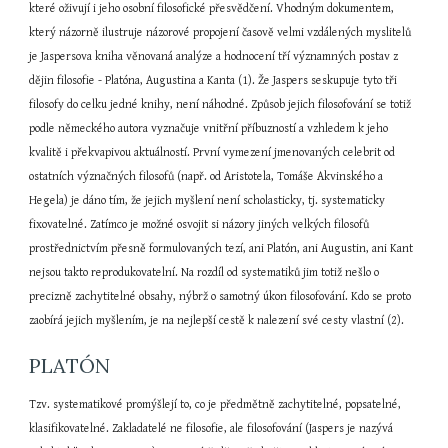
které oživují i jeho osobní filosofické přesvědčení. Vhodným dokumentem, 
který názorně ilustruje názorové propojení časově velmi vzdálených myslitelů 
je Jaspersova kniha věnovaná analýze a hodnocení tří významných postav z 
dějin filosofie - Platóna, Augustina a Kanta (1). Že Jaspers seskupuje tyto tři 
filosofy do celku jedné knihy, není náhodné. Způsob jejich filosofování se totiž 
podle německého autora vyznačuje vnitřní příbuzností a vzhledem k jeho 
kvalitě i překvapivou aktuálností. První vymezení jmenovaných celebrit od 
ostatních význačných filosofů (např. od Aristotela, Tomáše Akvinského a 
Hegela) je dáno tím, že jejich myšlení není scholasticky, tj. systematicky 
fixovatelné. Zatímco je možné osvojit si názory jiných velkých filosofů 
prostřednictvím přesně formulovaných tezí, ani Platón, ani Augustin, ani Kant 
nejsou takto reprodukovatelní. Na rozdíl od systematiků jim totiž nešlo o 
precizně zachytitelné obsahy, nýbrž o samotný úkon filosofování. Kdo se proto 
zaobírá jejich myšlením, je na nejlepší cestě k nalezení své cesty vlastní (2).
PLATÓN
Tzv. systematikové promýšlejí to, co je předmětně zachytitelné, popsatelné, 
klasifikovatelné. Zakladatelé ne filosofie, ale filosofování (Jaspers je nazývá 