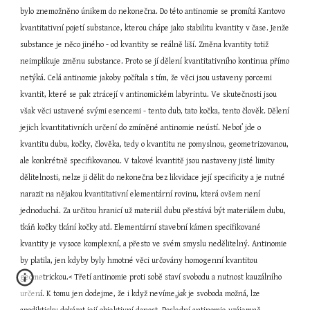
bylo znemožněno únikem do nekonečna. Do této antinomie se promítá Kantovo 
kvantitativní pojetí substance, kterou chápe jako stabilitu kvantity v čase. Jenže 
substance je něco jiného - od kvantity se reálně liší. Změna kvantity totiž 
neimplikuje změnu substance. Proto se jí dělení kvantitativního kontinua přímo 
netýká. Celá antinomie jakoby počítala s tím, že věci jsou ustaveny porcemi 
kvantit, které se pak ztrácejí v antinomickém labyrintu. Ve skutečnosti jsou 
však věci ustavené svými esencemi - tento dub, tato kočka, tento člověk. Dělení 
jejich kvantitativních určení do zmíněné antinomie neústí. Neboť jde o 
kvantitu dubu, kočky, člověka, tedy o kvantitu ne pomyslnou, geometrizovanou, 
ale konkrétně specifikovanou. V takové kvantitě jsou nastaveny jisté limity 
dělitelnosti, nelze ji dělit do nekonečna bez likvidace její specificity a je nutné 
narazit na nějakou kvantitativní elementární rovinu, která ovšem není 
jednoduchá. Za určitou hranicí už materiál dubu přestává být materiálem dubu, 
tkáň kočky tkání kočky atd. Elementární stavební kámen specifikované 
kvantity je vysoce komplexní, a přesto ve svém smyslu nedělitelný. Antinomie 
by platila, jen kdyby byly hmotné věci určovány homogenní kvantitou 
geometrickou.< Třetí antinomie proti sobě staví svobodu a nutnost kauzálního 
určení. K tomu jen dodejme, že i když nevíme,
jak
 je svoboda možná, lze 