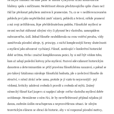
nestejně hluboko. Na malé ploše se mohou vyskytovat těžko sondovatelné 
hlubiny spolu s mělčinami. Neútěšnost obrazu představujícího spíše chaos než 
řád lze překonat pohybem směrem k pramenům. To, co se v nediferencovaném 
pohledu jeví jako nepřehledná změť názorů, pohledů a řešení, někde pramení 
a má svoji zeštíhlenou, lépe přehlédnutelnou podobu. Filosofické myšlení se 
nesmí nechat stáhnout silnými víry či plynout bez vlastního, samospádem 
nahrazeného, úsilí. Dokud filosofie neabdikovala na svou vnitřní povahu, vždy 
zaměřovala původní zdroje, tj. principy, z nichž komplexnější formy skutečnosti 
a myšlení jako odvozené vycházejí. Filosof, zastávající v konkrétní historické 
době určitou, třeba i značně komplikovanou pozici, by si měl být vědom toho, 
kam až sahají poslední kořeny jeho myšlení. Pasivní odevzdanost historickým 
danostem a determinantám se příčí pravému filosofickému nasazení, a pokud se 
pro takový fatalismus nárokuje filosofická hodnota, jde o zavlečení filosofie do 
otroctví, v němž ztrácí sebe samu, protože je jí vzato to nejcennější - její 
vědomá, kriticky založená svoboda k pravdě a svoboda od mýtů. Známý 
německý filosof Karl Jaspers si napájecí zdroje svého vlastního myšlení dobře 
uvědomuje. Nemůžeme o něm říci, že by nereflektovaně přijímal nějakou již 
danou, osobním úsilím neuchopenou a neprosvětlenou situaci. Se silným 
teoretickým elánem se obrací do historie, aby v ní rozpoznal původní motivy, 