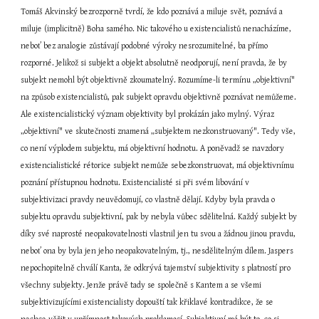
Tomáš Akvinský bezrozporně tvrdí, že kdo poznává a miluje svět, poznává a 
miluje (implicitně) Boha samého. Nic takového u existencialistů nenacházíme, 
neboť bez analogie zůstávají podobné výroky nesrozumitelné, ba přímo 
rozporné. Jelikož si subjekt a objekt absolutně neodporují, není pravda, že by 
subjekt nemohl být objektivně zkoumatelný. Rozumíme-li termínu „objektivní" 
na způsob existencialistů, pak subjekt opravdu objektivně poznávat nemůžeme. 
Ale existencialistický význam objektivity byl prokázán jako mylný. Výraz 
„objektivní" ve skutečnosti znamená „subjektem nezkonstruovaný". Tedy vše, 
co není výplodem subjektu, má objektivní hodnotu. A poněvadž se navzdory 
existencialistické rétorice subjekt nemůže sebezkonstruovat, má objektivnímu 
poznání přístupnou hodnotu. Existencialisté si při svém libování v 
subjektivizaci pravdy neuvědomují, co vlastně dělají. Kdyby byla pravda o 
subjektu opravdu subjektivní, pak by nebyla vůbec sdělitelná. Každý subjekt by 
díky své naprosté neopakovatelnosti vlastnil jen tu svou a žádnou jinou pravdu, 
neboť ona by byla jen jeho neopakovatelným, tj., nesdělitelným dílem. Jaspers 
nepochopitelně chválí Kanta, že odkrývá tajemství subjektivity s platností pro 
všechny subjekty. Jenže právě tady se společně s Kantem a se všemi 
subjektivizujícími existencialisty dopouští tak křiklavé kontradikce, že se 