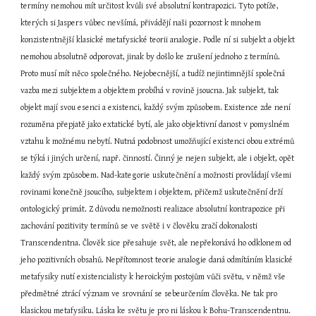
termíny nemohou mít určitost kvůli své absolutní kontrapozici. Tyto potíže, 
kterých si Jaspers vůbec nevšímá, přivádějí naši pozornost k mnohem 
konzistentnější klasické metafysické teorii analogie. Podle ní si subjekt a objekt 
nemohou absolutně odporovat, jinak by došlo ke zrušení jednoho z termínů. 
Proto musí mít něco společného. Nejobecnější, a tudíž nejintimnější společná 
vazba mezi subjektem a objektem probíhá v rovině jsoucna. Jak subjekt, tak 
objekt mají svou esenci a existenci, každý svým způsobem. Existence zde není 
rozuměna přepjatě jako extatické bytí, ale jako objektivní danost v pomyslném 
vztahu k možnému nebytí. Nutná podobnost umožňující existenci obou extrémů 
se týká i jiných určení, např. činností. Činný je nejen subjekt, ale i objekt, opět 
každý svým způsobem. Nad-kategorie uskutečnění a možnosti provládají všemi 
rovinami konečně jsoucího, subjektem i objektem, přičemž uskutečnění drží 
ontologický primát. Z důvodu nemožnosti realizace absolutní kontrapozice při 
zachování pozitivity termínů se ve světě i v člověku zračí dokonalosti 
Transcendentna. Člověk sice přesahuje svět, ale nepřekonává ho odklonem od 
jeho pozitivních obsahů. Nepřítomnost teorie analogie daná odmítáním klasické 
metafysiky nutí existencialisty k heroickým postojům vůči světu, v němž vše 
předmětné ztrácí význam ve srovnání se sebeurčením člověka. Ne tak pro 
klasickou metafysiku. Láska ke světu je pro ni láskou k Bohu-Transcendentnu. 