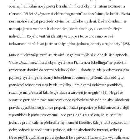
obsahují radikálně nový postoj k tradičním filosofickým tématům totožnosti a 
různosti. Při četbě „Systematického fragmentu“ se dozvídáme, že kvalitu života 
není možné chápat prostřednictvím identického myšlení. Živé individuum se 
ustavuje jenom vztahem k elementům, které obsahuje, a k ostatním živým 
individuím. Do jeho vnitřní identity vstupuje i to, co ono samo ve své 
izolovanosti není. Život je třeba chápat jako „jednotu jednoty a nejednoty“ (25).
Mnohem výraznější profilaci získává Hegelovo myšlení v jeho dalších spisech. 
V díle „Rozdíl mezi filosofickým systémem Fichteho a Schellinga“ se problém 
rozpornosti dostává do centra celého výkladu. Filosofie je zde představena jako 
pojmový systém generovaný intelektem a rozumem, přičemž však obě tyto 
poznávací schopnosti mají každá jiný úkol. Intelekt má indikovat protiklady, 
rozum je má překonat tak, že „je klade a zároveň je neguje“ (26). Hegel se 
ohrazuje proti všem pokusům postavit do východiska filosofie nějakou absolutní 
pravdu vyjádřitelnou jedinou propozicí. Každá propozice je totiž omezená a stojí 
v protikladu k jiným propozicím. To je pro Hegela signálem, že se nemůže 
jednat o první, dále nepřekročitelný moment filosofie. Kde je totiž opozice, tam 
nelze jednoduše spočinout u jednoho, údajně absolutního tvrzení, nýbrž je 
třeba 
přejít
k opačnému pólu a sjednotit ho s původně izolovaným východiskem.