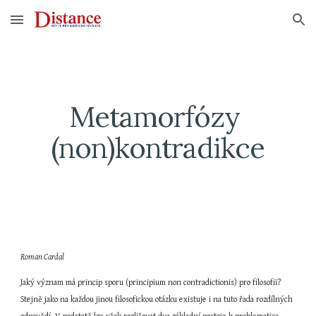
Skip to main content
Skip to navigation
Metamorfózy 
(non)kontradikce
Roman Cardal
Jaký význam má princip sporu (principium non contradictionis) pro filosofii? 
Stejně jako na každou jinou filosofickou otázku existuje i na tuto řada rozdílných 