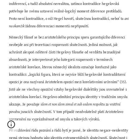
indiferencí, a tudíž absolutní nerealitou, zatímco kontradikce hegelovská 
potřebuje ke svému ustavení reálně-logický moment diference protikladů. 
Proto není kontradikce, o níž Hegel hovoří, skutečnou kontradikcí, neboť ta 
ani 
na okamžik 
žádnou diferenciaci momentů nepřipouští.
Německý filosof se bez aristotelského principu sporu garantujícího diferenci 
neobejde ani při teoretizaci rozpornosti skutečnosti. Jediná možnost, jak 
uchránit alespoň některé části Hegelovy filosofie od verdiktu beznadějné 
absurdnosti, je interpretovat jeho kategorii rozpornosti v termínech 
aristotelské korelace, kterou německý idealista označuje konfuzně jako 
kontradikci: „logická figura, která se nejvíce blíží hegelovské kontradiktorní 
opozici je ona nazývaná Aristotelem opozicí mezi korelativními určeními“ (35). 
Jistě ale ne všechny opoziční vztahy hegelovské dialektiky jsou srovnatelné s 
aristotelskou korelací. Hegelovo odmítání principu identity v tradičním smyslu 
ukazuje, že považuje 
idem et non idem simul et sub eodem respektu 
za vnitřní 
povahu jsoucích skutečností. V tom případě neodvolatelně platí Aristotelovo 
upozornění na vyprázdněnost od smyslu u takových výroků.
Při rozlišování řádu poznání a řádů bytí je jasné, že identita negace-neidentity 
nemá stejnou hodnotu jako identita extramentálních skutečností. Skutečnost i 