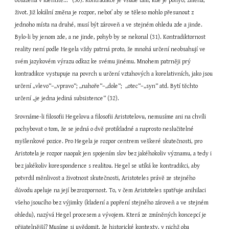
obsažena v identitě...“ (30). Kontradikce je všude tam, kde je pohyb, změna, 
život. Již lokální změna je rozpor, neboť aby se těleso mohlo přesunout z 
jednoho místa na druhé, musí být zároveň a ve stejném ohledu zde a jinde. 
Bylo-li by jenom zde, a ne jinde, pohyb by se nekonal (31). Kontradiktornost 
reality není podle Hegela vždy patrná proto, že mnohá určení neobsahují ve 
svém jazykovém výrazu odkaz ke svému jinému. Mnohem patrněji prý 
kontradikce vystupuje na povrch u určení vztahových a korelativních, jako jsou 
určení „vlevo“–„vpravo“; „nahoře“–„dole“;  „otec“–„syn“ atd. Bytí těchto 
určení „je jedna jediná subsistence“ (32).
Srovnáme-li filosofii Hegelovu a filosofii Aristotelovu, nemusíme ani na chvíli 
pochybovat o tom, že se jedná o dvě protikladné a naprosto neslučitelné 
myšlenkové pozice. Pro Hegela je rozpor centrem veškeré skutečnosti, pro 
Aristotela je rozpor naopak jen spojením slov bez jakéhokoliv významu, a tedy i 
bez jakékoliv korespondence s realitou. Hegel se utíká ke kontradikci, aby 
potvrdil měnlivost a životnost skutečnosti, Aristoteles právě ze stejného 
důvodu apeluje na její bezrozpornost. To, v čem Aristoteles spatřuje anihilaci 
všeho jsoucího bez výjimky (kladení a popření stejného zároveň a ve stejném 
ohledu), nazývá Hegel procesem a vývojem. Která ze zmíněných koncepcí je 
přijatelnější? Musíme si uvědomit, že historické kontexty, v nichž oba 