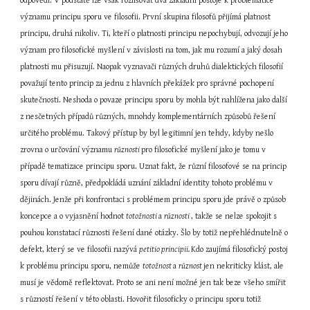
odpovědí. V podstatě lze však rozlišovat dva základní postoje k problematice 
významu principu sporu ve filosofii. První skupina filosofů přijímá platnost 
principu, druhá nikoliv. Ti, kteří o platnosti principu nepochybují, odvozují jeho 
význam pro filosofické myšlení v závislosti na tom, jak mu rozumí a jaký dosah 
platnosti mu přisuzují. Naopak vyznavači různých druhů dialektických filosofií 
považují tento princip za jednu z hlavních překážek pro správné pochopení 
skutečnosti. Neshoda o povaze principu sporu by mohla být nahlížena jako další 
z nesčetných případů různých, mnohdy komplementárních způsobů řešení 
určitého problému. Takový přístup by byl legitimní jen tehdy, kdyby nešlo 
zrovna o určování významu 
různosti 
pro filosofické myšlení jako je tomu v 
případě tematizace principu sporu. Uznat fakt, že různí filosofové se na princip 
sporu dívají různě, předpokládá uznání základní identity tohoto problému v 
dějinách. Jenže při konfrontaci s problémem principu sporu jde právě o způsob 
koncepce a o vyjasnění hodnot 
totožnosti 
a 
různosti 
, takže se nelze spokojit s 
pouhou konstatací různosti řešení dané otázky. Šlo by totiž nepřehlédnutelně o 
defekt, který se ve filosofii nazývá 
petitio principii. 
Kdo zaujímá filosofický postoj 
k problému principu sporu, nemůže 
totožnost 
a 
různost 
jen nekriticky klást, ale 
musí je vědomě reflektovat. Proto se ani není možné jen tak beze všeho smířit 
s růzností řešení v této oblasti. Hovořit filosoficky o principu sporu totiž 