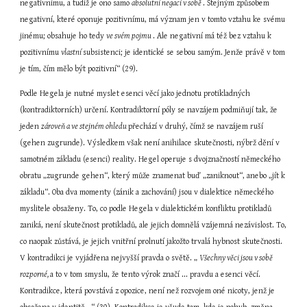
negativnímu, a tudíž je ono samo 
absolutní negací v sobě 
. Stejným způsobem 
negativní, které oponuje pozitivnímu, má význam jen v tomto vztahu ke svému 
jinému; obsahuje ho tedy 
ve svém pojmu 
. Ale negativní má též bez vztahu k 
pozitivnímu 
vlastní 
subsistenci; je identické se sebou samým. Jenže právě v tom 
je tím, čím mělo být pozitivní“ (29).
Podle Hegela je nutné myslet esenci věcí jako jednotu protikladných 
(kontradiktorních) určení. Kontradiktorní póly se navzájem podmiňují tak, že 
jeden 
zároveň a ve stejném ohledu 
přechází v druhý, čímž se navzájem ruší 
(gehen zugrunde). Výsledkem však není anihilace skutečnosti, nýbrž dění v 
samotném základu (esenci) reality. Hegel operuje s dvojznačností německého 
obratu „zugrunde gehen“, který může znamenat buď „zaniknout“, anebo „jít k 
základu“. Oba dva momenty (zánik a zachování) jsou v dialektice německého 
myslitele obsaženy. To, co podle Hegela v dialektickém konfliktu protikladů 
zaniká, není skutečnost protikladů, ale jejich domnělá vzájemná nezávislost. To, 
co naopak zůstává, je jejich vnitřní prolnutí jakožto trvalá hybnost skutečnosti. 
V kontradikci je vyjádřena nejvyšší pravda o světě. „ 
Všechny věci jsou v sobě 
rozporné, 
a to v tom smyslu, že tento výrok značí ... pravdu a esenci věcí. 
Kontradikce, která povstává z opozice, není než rozvojem oné nicoty, jenž je 