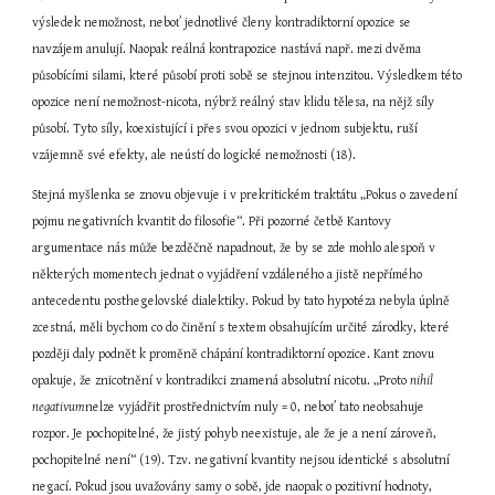
výsledek nemožnost, neboť jednotlivé členy kontradiktorní opozice se 
navzájem anulují. Naopak reálná kontrapozice nastává např. mezi dvěma 
působícími silami, které působí proti sobě se stejnou intenzitou. Výsledkem této 
opozice není nemožnost-nicota, nýbrž reálný stav klidu tělesa, na nějž síly 
působí. Tyto síly, koexistující i přes svou opozici v jednom subjektu, ruší 
vzájemně své efekty, ale neústí do logické nemožnosti (18).
Stejná myšlenka se znovu objevuje i v prekritickém traktátu „Pokus o zavedení 
pojmu negativních kvantit do filosofie“. Při pozorné četbě Kantovy 
argumentace nás může bezděčně napadnout, že by se zde mohlo alespoň v 
některých momentech jednat o vyjádření vzdáleného a jistě nepřímého 
antecedentu posthegelovské dialektiky. Pokud by tato hypotéza nebyla úplně 
zcestná, měli bychom co do činění s textem obsahujícím určité zárodky, které 
později daly podnět k proměně chápání kontradiktorní opozice. Kant znovu 
opakuje, že znicotnění v kontradikci znamená absolutní nicotu. „Proto 
nihil 
negativum
nelze vyjádřit prostřednictvím nuly = 0, neboť tato neobsahuje 
rozpor. Je pochopitelné, že jistý pohyb neexistuje, ale že je a není zároveň, 
pochopitelné není“ (19). Tzv. negativní kvantity nejsou identické s absolutní 
negací. Pokud jsou uvažovány samy o sobě, jde naopak o pozitivní hodnoty, 