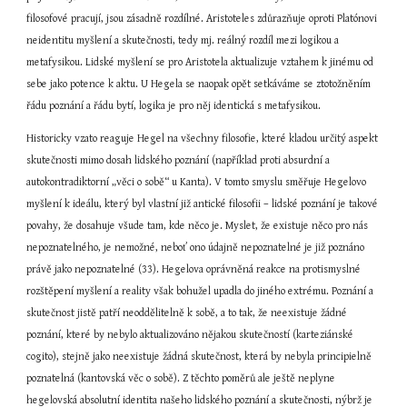
filosofové pracují, jsou zásadně rozdílné. Aristoteles zdůrazňuje oproti Platónovi 
neidentitu myšlení a skutečnosti, tedy mj. reálný rozdíl mezi logikou a 
metafysikou. Lidské myšlení se pro Aristotela aktualizuje vztahem k jinému od 
sebe jako potence k aktu. U Hegela se naopak opět setkáváme se ztotožněním 
řádu poznání a řádu bytí, logika je pro něj identická s metafysikou.
Historicky vzato reaguje Hegel na všechny filosofie, které kladou určitý aspekt 
skutečnosti mimo dosah lidského poznání (například proti absurdní a 
autokontradiktorní „věci o sobě“ u Kanta). V tomto smyslu směřuje Hegelovo 
myšlení k ideálu, který byl vlastní již antické filosofii – lidské poznání je takové 
povahy, že dosahuje všude tam, kde něco je. Myslet, že existuje něco pro nás 
nepoznatelného, je nemožné, neboť ono údajně nepoznatelné je již poznáno 
právě jako nepoznatelné (33). Hegelova oprávněná reakce na protismyslné 
rozštěpení myšlení a reality však bohužel upadla do jiného extrému. Poznání a 
skutečnost jistě patří neoddělitelně k sobě, a to tak, že neexistuje žádné 
poznání, které by nebylo aktualizováno nějakou skutečností (karteziánské 
cogito), stejně jako neexistuje žádná skutečnost, která by nebyla principielně 
poznatelná (kantovská věc o sobě). Z těchto poměrů ale ještě neplyne 
hegelovská absolutní identita našeho lidského poznání a skutečnosti, nýbrž je 