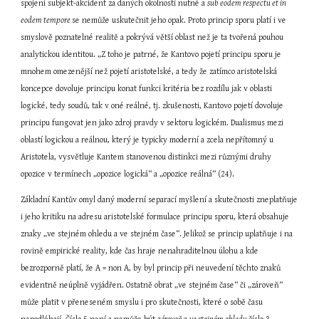
spojení subjekt-akcident za daných okolností nutné a 
sub eodem respectu et in 
eodem tempore 
se nemůže uskutečnit jeho opak. Proto princip sporu platí i ve 
smyslově poznatelné realitě a pokrývá větší oblast než je ta tvořená pouhou 
analytickou identitou. „Z toho je patrné, že Kantovo pojetí principu sporu je 
mnohem omezenější než pojetí aristotelské, a tedy že zatímco aristotelská 
koncepce dovoluje principu konat funkci kritéria bez rozdílu jak v oblasti 
logické, tedy soudů, tak v oné reálné, tj. zkušenosti, Kantovo pojetí dovoluje 
principu fungovat jen jako zdroj pravdy v sektoru logickém. Dualismus mezi 
oblastí logickou a reálnou, který je typicky moderní a zcela nepřítomný u 
Aristotela, vysvětluje Kantem stanovenou distinkci mezi různými druhy 
opozice v termínech „opozice logická“ a „opozice reálná“ (24).
Základní Kantův omyl daný moderní separací myšlení a skutečnosti zneplatňuje 
i jeho kritiku na adresu aristotelské formulace principu sporu, která obsahuje 
znaky „ve stejném ohledu a ve stejném čase“. Jelikož se princip uplatňuje i na 
rovině empirické reality, kde čas hraje nenahraditelnou úlohu a kde 
bezrozporně platí, že A = non A, by byl princip při neuvedení těchto znaků 
evidentně neúplně vyjádřen. Ostatně obrat „ve stejném čase“ či „zároveň“ 
může platit v přeneseném smyslu i pro skutečnosti, které o sobě času 