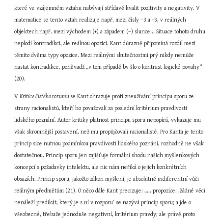
které ve vzájemném vztahu nabývají střídavě kvalit pozitivity a negativity. V 
matematice se tento vztah realizuje např. mezi čísly –3 a +3, v reálných 
objektech např. mezi východem (+) a západem (–) slunce... Situace tohoto druhu 
neplodí kontradikci, ale reálnou opozici. Kant důrazně připomíná rozdíl mezi 
těmito dvěma typy opozice. Mezi reálnými skutečnostmi prý nikdy nemůže 
nastat kontradikce, poněvadž „v tom případě by šlo o kontrast logické povahy“ 
(20).
V 
Kritice čistého rozumu 
se Kant ohrazuje proti zneužívání principu sporu ze 
strany racionalistů, kteří ho považovali za poslední kritérium pravdivosti 
lidského poznání. Autor kritiky platnost principu sporu nepopírá, vykazuje mu 
však skromnější postavení, než mu propůjčovali racionalisté. Pro Kanta je tento 
princip sice nutnou podmínkou pravdivosti lidského poznání, rozhodně ne však 
dostatečnou. Princip sporu jen zajišťuje formální shodu našich myšlenkových 
koncepcí s požadavky intelektu, ale nic nám neříká o jejich konkrétních 
obsazích. Princip sporu, jakožto zákon myšlení, je absolutně indiferentní vůči 
reálným předmětům (21). O něco dále Kant precizuje: „... propozice: ‚žádné věci 
nenáleží predikát, který je s ní v rozporu‘ se nazývá princip sporu; a jde o 
všeobecné, třebaže jednoduše negativní, kritérium pravdy; ale právě proto 