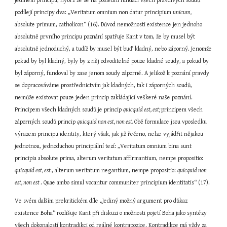
jediném principu, nýbrž že se na poslední fundaci všech pravdivých soudů 
podílejí principy dva: „Veritatum omnium non datur principium 
unicum, 
absolute primum, catholicon“ (16). Důvod nemožnosti existence jen jednoho 
absolutně prvního principu poznání spatřuje Kant v tom, že by musel být 
absolutně jednoduchý, a tudíž by musel být buď kladný, nebo záporný. Jenomže 
pokud by byl kladný, byly by z něj odvoditelné pouze kladné soudy, a pokud by 
byl záporný, fundoval by zase jenom soudy záporné. A jelikož k poznání pravdy 
se dopracováváme prostřednictvím jak kladných, tak i záporných soudů, 
nemůže existovat pouze jeden princip zakládající veškeré naše poznání. 
Principem všech kladných soudů je princip 
quicquid est, est; 
principem všech 
záporných soudů princip 
quicquid non est, non est. 
Obě formulace jsou vposledku 
výrazem principu identity, který však, jak již řečeno, nelze vyjádřit nějakou 
jednotnou, jednoduchou principiální tezí: „Veritatum omnium bina sunt 
principia absolute prima, alterum veritatum affirmantium, nempe propositio: 
quicquid est, est 
, alterum veritatum negantium, nempe propositio: 
quicquid non 
est, non est 
. Quae ambo simul vocantur communiter principium identitatis“ (17).
Ve svém dalším prekritickém díle „Jediný možný argument pro důkaz 
existence Boha“ rozlišuje Kant při diskuzi o možnosti pojetí Boha jako syntézy 
všech dokonalostí kontradikci od reálné kontrapozice. Kontradikce má vždy za 