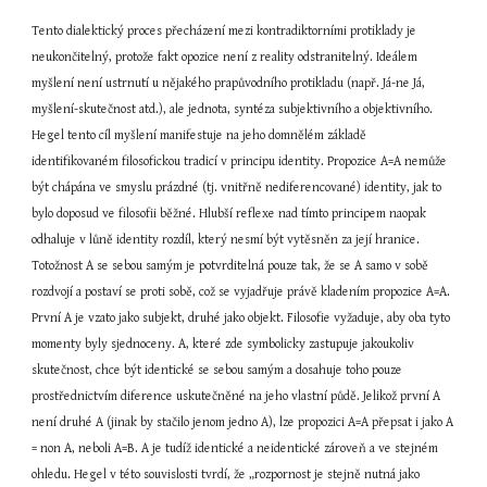
Tento dialektický proces přecházení mezi kontradiktorními protiklady je 
neukončitelný, protože fakt opozice není z reality odstranitelný. Ideálem 
myšlení není ustrnutí u nějakého prapůvodního protikladu (např. Já-ne Já, 
myšlení-skutečnost atd.), ale jednota, syntéza subjektivního a objektivního. 
Hegel tento cíl myšlení manifestuje na jeho domnělém základě 
identifikovaném filosofickou tradicí v principu identity. Propozice A=A nemůže 
být chápána ve smyslu prázdné (tj. vnitřně nediferencované) identity, jak to 
bylo doposud ve filosofii běžné. Hlubší reflexe nad tímto principem naopak 
odhaluje v lůně identity rozdíl, který nesmí být vytěsněn za její hranice. 
Totožnost A se sebou samým je potvrditelná pouze tak, že se A samo v sobě 
rozdvojí a postaví se proti sobě, což se vyjadřuje právě kladením propozice A=A. 
První A je vzato jako subjekt, druhé jako objekt. Filosofie vyžaduje, aby oba tyto 
momenty byly sjednoceny. A, které zde symbolicky zastupuje jakoukoliv 
skutečnost, chce být identické se sebou samým a dosahuje toho pouze 
prostřednictvím diference uskutečněné na jeho vlastní půdě. Jelikož první A 
není druhé A (jinak by stačilo jenom jedno A), lze propozici A=A přepsat i jako A 
= non A, neboli A=B. A je tudíž identické a neidentické zároveň a ve stejném 
ohledu. Hegel v této souvislosti tvrdí, že „rozpornost je stejně nutná jako 