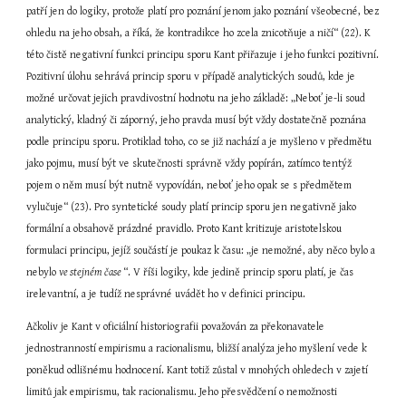
patří jen do logiky, protože platí pro poznání jenom jako poznání všeobecné, bez 
ohledu na jeho obsah, a říká, že kontradikce ho zcela znicotňuje a ničí“ (22). K 
této čistě negativní funkci principu sporu Kant přiřazuje i jeho funkci pozitivní. 
Pozitivní úlohu sehrává princip sporu v případě analytických soudů, kde je 
možné určovat jejich pravdivostní hodnotu na jeho základě: „Neboť je-li soud 
analytický, kladný či záporný, jeho pravda musí být vždy dostatečně poznána 
podle principu sporu. Protiklad toho, co se již nachází a je myšleno v předmětu 
jako pojmu, musí být ve skutečnosti správně vždy popírán, zatímco tentýž 
pojem o něm musí být nutně vypovídán, neboť jeho opak se s předmětem 
vylučuje“ (23). Pro syntetické soudy platí princip sporu jen negativně jako 
formální a obsahově prázdné pravidlo. Proto Kant kritizuje aristotelskou 
formulaci principu, jejíž součástí je poukaz k času: „je nemožné, aby něco bylo a 
nebylo 
ve stejném čase 
“. V říši logiky, kde jedině princip sporu platí, je čas 
irelevantní, a je tudíž nesprávné uvádět ho v definici principu.
Ačkoliv je Kant v oficiální historiografii považován za překonavatele 
jednostranností empirismu a racionalismu, bližší analýza jeho myšlení vede k 
poněkud odlišnému hodnocení. Kant totiž zůstal v mnohých ohledech v zajetí 
limitů jak empirismu, tak racionalismu. Jeho přesvědčení o nemožnosti 