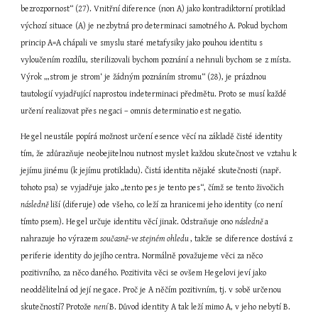
bezrozpornost“ (27). Vnitřní diference (non A) jako kontradiktorní protiklad 
výchozí situace (A) je nezbytná pro determinaci samotného A. Pokud bychom 
princip A=A chápali ve smyslu staré metafysiky jako pouhou identitu s 
vyloučením rozdílu, sterilizovali bychom poznání a nehnuli bychom se z místa. 
Výrok „‚strom je strom‘ je žádným poznáním stromu“ (28), je prázdnou 
tautologií vyjadřující naprostou indeterminaci předmětu. Proto se musí každé 
určení realizovat přes negaci – omnis determinatio est negatio.
Hegel neustále popírá možnost určení esence věcí na základě čisté identity 
tím, že zdůrazňuje neobejitelnou nutnost myslet každou skutečnost ve vztahu k 
jejímu jinému (k jejímu protikladu). Čistá identita nějaké skutečnosti (např. 
tohoto psa) se vyjadřuje jako „tento pes je tento pes“, čímž se tento živočich 
následně 
liší (diferuje) ode všeho, co leží za hranicemi jeho identity (co není 
tímto psem). Hegel určuje identitu věcí jinak. Odstraňuje ono 
následně 
a 
nahrazuje ho výrazem 
současně-ve stejném ohledu 
, takže se diference dostává z 
periferie identity do jejího centra. Normálně považujeme věci za něco 
pozitivního, za něco daného. Pozitivita věci se ovšem Hegelovi jeví jako 
neoddělitelná od její negace. Proč je A něčím pozitivním, tj. v sobě určenou 
skutečností? Protože 
není 
B. Důvod identity A tak leží mimo A, v jeho nebytí B. 