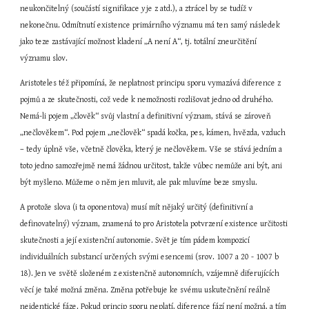
neukončitelný (součástí signifikace 
y 
je z atd.), a ztrácel by se tudíž v 
nekonečnu. Odmítnutí existence primárního významu má ten samý následek 
jako teze zastávající možnost kladení „A není A“, tj. totální zneurčitění 
významu slov.
Aristoteles též připomíná, že neplatnost principu sporu vymazává diference z 
pojmů a ze skutečnosti, což vede k nemožnosti rozlišovat jedno od druhého. 
Nemá-li pojem „člověk“ svůj vlastní a definitivní význam, stává se zároveň 
„nečlověkem“. Pod pojem „nečlověk“ spadá kočka, pes, kámen, hvězda, vzduch 
– tedy úplně vše, včetně člověka, který je nečlověkem. Vše se stává jedním a 
toto jedno samozřejmě nemá žádnou určitost, takže vůbec nemůže ani být, ani 
být myšleno. Můžeme o něm jen mluvit, ale pak mluvíme beze smyslu.
A protože slova (i ta oponentova) musí mít nějaký určitý (definitivní a 
definovatelný) význam, znamená to pro Aristotela potvrzení existence určitosti 
skutečnosti a její existenční autonomie. Svět je tím pádem kompozicí 
individuálních substancí určených svými esencemi (srov. 1007 a 20 - 1007 b 
18). Jen ve světě složeném z existenčně autonomních, vzájemně diferujících 
věcí je také možná změna. Změna potřebuje ke svému uskutečnění reálně 
neidentické fáze. Pokud princip sporu neplatí, diference fází není možná, a tím 