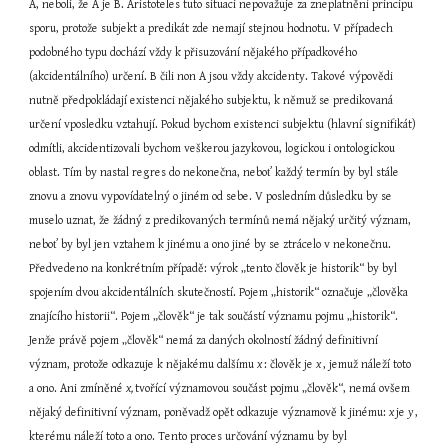
A, neboli, že A je B. Aristoteles tuto situaci nepovažuje za zneplatnění principu 
sporu, protože subjekt a predikát zde nemají stejnou hodnotu. V případech 
podobného typu dochází vždy k přisuzování nějakého případkového 
(akcidentálního) určení. B čili non A jsou vždy akcidenty. Takové výpovědi 
nutně předpokládají existenci nějakého subjektu, k němuž se predikovaná 
určení vposledku vztahují. Pokud bychom existenci subjektu (hlavní signifikát) 
odmítli, akcidentizovali bychom veškerou jazykovou, logickou i ontologickou 
oblast. Tím by nastal regres do nekonečna, neboť každý termín by byl stále 
znovu a znovu vypovídatelný o jiném od sebe. V posledním důsledku by se 
muselo uznat, že žádný z predikovaných termínů nemá nějaký určitý význam, 
neboť by byl jen vztahem k jinému a ono jiné by se ztrácelo v nekonečnu. 
Předvedeno na konkrétním případě: výrok „tento člověk je historik“ by byl 
spojením dvou akcidentálních skutečností. Pojem „historik“ označuje „člověka 
znajícího historii“. Pojem „člověk“ je tak součástí významu pojmu „historik“. 
Jenže právě pojem „člověk“ nemá za daných okolností žádný definitivní 
význam, protože odkazuje k nějakému dalšímu 
x 
: člověk je 
x 
, jemuž náleží toto 
a ono. Ani zmíněné 
x, 
tvořící významovou součást pojmu „člověk“, nemá ovšem 
nějaký definitivní význam, poněvadž opět odkazuje významově k jinému: 
x 
je 
y 
, 
kterému náleží toto a ono. Tento proces určování významu by byl 