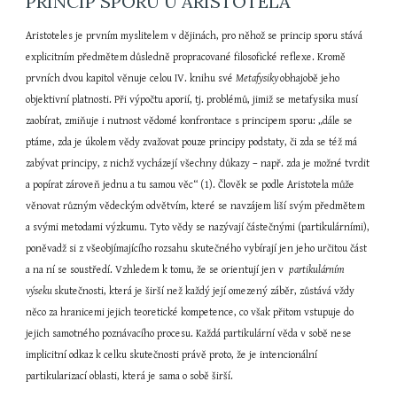
PRINCIP SPORU U ARISTOTELA
Aristoteles je prvním myslitelem v dějinách, pro něhož se princip sporu stává 
explicitním předmětem důsledně propracované filosofické reflexe. Kromě 
prvních dvou kapitol věnuje celou IV. knihu své 
Metafysiky 
obhajobě jeho 
objektivní platnosti. Při výpočtu aporií, tj. problémů, jimiž se metafysika musí 
zaobírat, zmiňuje i nutnost vědomé konfrontace s principem sporu: „dále se 
ptáme, zda je úkolem vědy zvažovat pouze principy podstaty, či zda se též má 
zabývat principy, z nichž vycházejí všechny důkazy – např. zda je možné tvrdit 
a popírat zároveň jednu a tu samou věc“ (1). Člověk se podle Aristotela může 
věnovat různým vědeckým odvětvím, které se navzájem liší svým předmětem 
a svými metodami výzkumu. Tyto vědy se nazývají částečnými (partikulárními), 
poněvadž si z všeobjímajícího rozsahu skutečného vybírají jen jeho určitou část 
a na ní se soustředí. Vzhledem k tomu, že se orientují jen v  
partikulárním 
výseku 
skutečnosti, která je širší než každý její omezený záběr, zůstává vždy 
něco za hranicemi jejich teoretické kompetence, co však přitom vstupuje do 
jejich samotného poznávacího procesu. Každá partikulární věda v sobě nese 
implicitní odkaz k celku skutečnosti právě proto, že je intencionální 
partikularizací oblasti, která je sama o sobě širší.