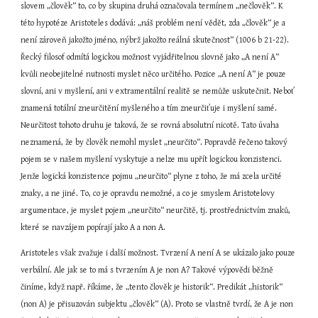
slovem „člověk“ to, co by skupina druhá označovala termínem „nečlověk“. K 
této hypotéze Aristoteles dodává: „náš problém není vědět, zda „člověk“ je a 
není zároveň jakožto jméno, nýbrž jakožto reálná skutečnost“ (1006 b 21-22). 
Řecký filosof odmítá logickou možnost vyjádřitelnou slovně jako „A není A“ 
kvůli neobejitelné nutnosti myslet něco určitého. Pozice „A není A“ je pouze 
slovní, ani v myšlení, ani v extramentální realitě se nemůže uskutečnit. Neboť 
znamená totální zneurčitění myšleného a tím zneurčiťuje i myšlení samé. 
Neurčitost tohoto druhu je taková, že se rovná absolutní nicotě. Tato úvaha 
neznamená, že by člověk nemohl myslet „neurčito“. Popravdě řečeno takový 
pojem se v našem myšlení vyskytuje a nelze mu upřít logickou konzistenci. 
Jenže logická konzistence pojmu „neurčito“ plyne z toho, že má zcela určité 
znaky, a ne jiné. To, co je opravdu nemožné, a co je smyslem Aristotelovy 
argumentace, je myslet pojem „neurčito“ neurčitě, tj. prostřednictvím znaků, 
které se navzájem popírají jako A a non A.
Aristoteles však zvažuje i další možnost. Tvrzení A není A se ukázalo jako pouze 
verbální. Ale jak se to má s tvrzením A je non A? Takové výpovědi běžně 
činíme, když např. říkáme, že „tento člověk je historik“. Predikát „historik“ 
(non A) je přisuzován subjektu „člověk“ (A). Proto se vlastně tvrdí, že A je non 