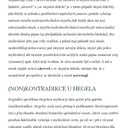
nepodléhají. Číslo 5 není a nemůže být 
zároveň 
a 
ve stejném ohledu 
číslo 3. 
Dodatek „zároveň“ a „ve stejném ohledu“ je v tomto případě stejně důležitý, 
jako kdyby se jednalo o postihování empirických jsoucen, protože vylučuje 
možnost 
různého myšlenkového kladení stejného, 
kde každý úkon má jiný 
intencionální obsah, a 
stejného myšlenkového kladení různého 
při intencionální 
identitě obsahu pojmu (za předpokladu zachování identického hlediska). Dva 
myšlenkové akty jsou vždy rozdílné, a pokud mají pokaždé jiný obsah, 
neidentifikují jednu esenci pod stejným zorným úhlem, stejně jako jeden 
myšlenkový akt nemůže prostřednictvím určitých znaků pojmu znamenat svůj 
významový opak. Když tedy tvrdíme, že něco nemůže být a nebýt, či mít a 
nemít nějaké určení 
zároveň
 a ve stejném ohledu, míníme tím, že z 
nezměněné perspektivy se identické a různé 
nerovnají
.
(NON)KONTRADIKCE U HEGELA
Originální specifikum Hegelova myšlení je dáno právě jeho pojetím 
(non)kontradikce. Hegelův zcela nový přístup k problematice (bez)rozpornosti 
činí z jeho filosofie absolutní historicko-spekulativní 
novum 
, které svou vnitřní 
povahou dalekosáhle vybočuje z myšlenkové cesty, po níž se i přes výrazné 
vzájemné rozdíly ubírali všichni předchozí filosofové. Již první Hegelova díla 