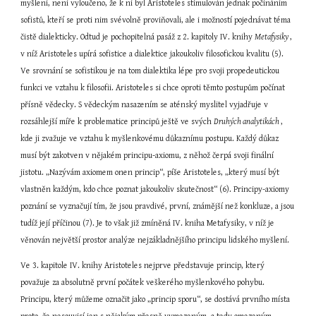
myšlení, není vyloučeno, že k ní byl Aristoteles stimulován jednak počínáním 
sofistů, kteří se proti nim svévolně proviňovali, ale i možností pojednávat téma 
čistě dialekticky. Odtud je pochopitelná pasáž z 2. kapitoly IV. knihy 
Metafysiky 
, 
v níž Aristoteles upírá sofistice a dialektice jakoukoliv filosofickou kvalitu (5). 
Ve srovnání se sofistikou je na tom dialektika lépe pro svoji propedeutickou 
funkci ve vztahu k filosofii. Aristoteles si chce oproti těmto postupům počínat 
přísně vědecky. S vědeckým nasazením se aténský myslitel vyjadřuje v 
rozsáhlejší míře k problematice principů ještě ve svých 
Druhých analytikách 
, 
kde ji zvažuje ve vztahu k myšlenkovému důkaznímu postupu. Každý důkaz 
musí být zakotven v nějakém principu-axiomu, z něhož čerpá svoji finální 
jistotu. „Nazývám axiomem onen princip“, píše Aristoteles, „který musí být 
vlastněn každým, kdo chce poznat jakoukoliv skutečnost“ (6). Principy-axiomy 
poznání se vyznačují tím, že jsou pravdivé, první, známější než konkluze, a jsou 
tudíž její příčinou (7). Je to však již zmíněná IV. kniha Metafysiky, v níž je 
věnován největší prostor analýze nejzákladnějšího principu lidského myšlení.
Ve 3. kapitole IV. knihy Aristoteles nejprve představuje princip, který 
považuje za absolutně první počátek veškerého myšlenkového pohybu. 
Principu, který můžeme označit jako „princip sporu“, se dostává prvního místa 