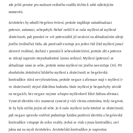
zde ještě prostor pro možnost reálného rozdílu těchto k sobě náležejícím 
momentů.
Aristoteles by odmítl Hegelovo řešení, protože implikuje autoaktualizaci 
potence, automoci, sebepohyb. Neboť neliší-li se naše myšlení od myšlené 
skutečnosti, pak poznání ve své potencialitě již nezávisí na aktualizačním zdroji 
jiného (reálného) řádu, ale poněvadž existuje jen jeden řád (řád myšlení jsoucí 
zároveň realitou), dochází v poznání k sebeuskutečnění, protože akt a potence 
se stávají naprosto stejnohodnotné (unius ordinis). Myšlení (potence) se 
aktualizuje samo ze sebe, protože mimo myšlení nic jiného neexistuje (34). Při 
absolutním ztotožnění lidského myšlení a skutečnosti se hegelovská 
kontradikce stává nevyhnutelnou, protože negace a afirmace mají v myšlení (= 
ve skutečnosti) stejně důležitou hodnotu. Naše myšlení je bezpochyby závislé 
na negacích, bez negace nejsme schopni myšlenkově klást žádnou afirmaci. 
Vymezit identitu věci znamená vymezit ji vůči všemu ostatnímu, tedy negovat, 
že by byla něčím jiným od sebe. Je-li naše myšlení zcela totožné se skutečností, 
pak negace opravdu vnitřně podmiňuje každou pozitivní identitu a hegelovská 
kontradikce vstupuje do srdce reality. Jedná se však o jinou kontradikci, než 
jakou má na mysli Aristoteles. Aristotelská kontradikce je naprostou 