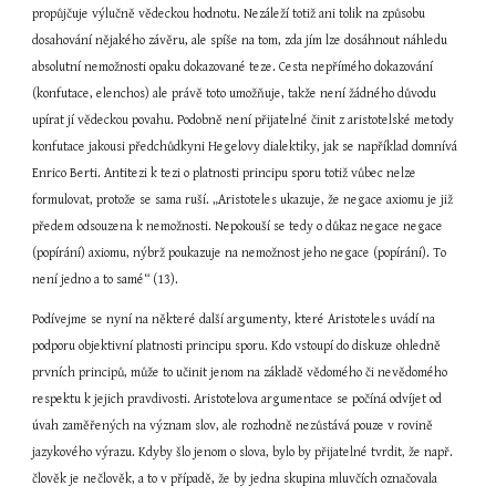
propůjčuje výlučně vědeckou hodnotu. Nezáleží totiž ani tolik na způsobu 
dosahování nějakého závěru, ale spíše na tom, zda jím lze dosáhnout náhledu 
absolutní nemožnosti opaku dokazované teze. Cesta nepřímého dokazování 
(konfutace, elenchos) ale právě toto umožňuje, takže není žádného důvodu 
upírat jí vědeckou povahu. Podobně není přijatelné činit z aristotelské metody 
konfutace jakousi předchůdkyni Hegelovy dialektiky, jak se například domnívá 
Enrico Berti. Antitezi k tezi o platnosti principu sporu totiž vůbec nelze 
formulovat, protože se sama ruší. „Aristoteles ukazuje, že negace axiomu je již 
předem odsouzena k nemožnosti. Nepokouší se tedy o důkaz negace negace 
(popírání) axiomu, nýbrž poukazuje na nemožnost jeho negace (popírání). To 
není jedno a to samé“ (13).
Podívejme se nyní na některé další argumenty, které Aristoteles uvádí na 
podporu objektivní platnosti principu sporu. Kdo vstoupí do diskuze ohledně 
prvních principů, může to učinit jenom na základě vědomého či nevědomého 
respektu k jejich pravdivosti. Aristotelova argumentace se počíná odvíjet od 
úvah zaměřených na význam slov, ale rozhodně nezůstává pouze v rovině 
jazykového výrazu. Kdyby šlo jenom o slova, bylo by přijatelné tvrdit, že např. 
člověk je nečlověk, a to v případě, že by jedna skupina mluvčích označovala 