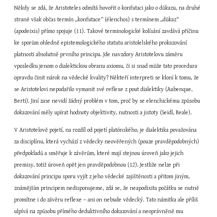
Někdy se zdá, že Aristoteles odmítá hovořit o konfutaci jako o důkazu, na druhé 
straně však občas termín „konfutace“ (élenchos) s termínem „důkaz“ 
(apodeixis) přímo spojuje (11). Takové terminologické kolísání zavdává příčinu 
ke sporům ohledně epistemologického statutu aristolelského prokazování 
platnosti absolutně prvního principu. Jde navzdory Aristotelovu záměru 
vposledku jenom o dialektickou obranu axiomu, či si snad může tato procedura 
opravdu činit nárok na vědecké kvality? Někteří interpreti se kloní k tomu, že 
se Aristotelovi nepodařilo vymanit své reflexe z pout dialektiky (Aubenque, 
Berti). Jiní zase nevidí žádný problém v tom, proč by se elenchickému způsobu 
dokazování měly upírat hodnoty objektivity, nutnosti a jistoty (Seidl, Reale).
V Aristotelově pojetí, na rozdíl od pojetí platónského, je dialektika považována 
za disciplínu, která vychází z vědecky neověřených (pouze pravděpodobných) 
předpokladů a směřuje k závěrům, které mají stejnou úroveň jako jejich 
premisy, totiž úroveň opět jen pravděpodobnou (12). Jestliže nelze při 
dokazování principu sporu vyjít z jeho vědecké zajištěnosti a přitom jiným, 
známějším principem nedisponujeme, zdá se, že neapodixita počátku se nutně 
promítne i do závěru reflexe – ani on nebude vědecký. Tato námitka ale příliš 
ulpívá na způsobu přímého deduktivního dokazování a neoprávněně mu 