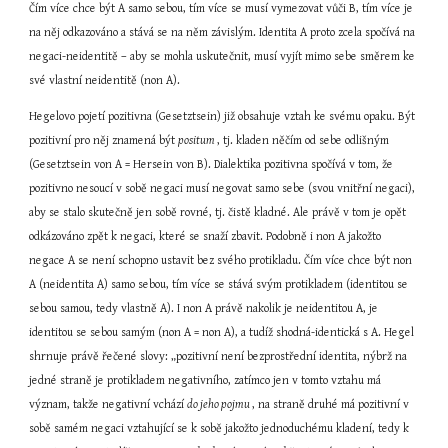
Čím více chce být A samo sebou, tím více se musí vymezovat vůči B, tím více je 
na něj odkazováno a stává se na něm závislým. Identita A proto zcela spočívá na 
negaci-neidentitě – aby se mohla uskutečnit, musí vyjít mimo sebe směrem ke 
své vlastní neidentitě (non A).
Hegelovo pojetí pozitivna (Gesetztsein) již obsahuje vztah ke svému opaku. Být 
pozitivní pro něj znamená být 
positum 
, tj. kladen něčím od sebe odlišným 
(Gesetztsein von A = Hersein von B). Dialektika pozitivna spočívá v tom, že 
pozitivno nesoucí v sobě negaci musí negovat samo sebe (svou vnitřní negaci), 
aby se stalo skutečně jen sobě rovné, tj. čistě kladné. Ale právě v tom je opět 
odkázováno zpět k negaci, které se snaží zbavit. Podobně i non A jakožto 
negace A se není schopno ustavit bez svého protikladu. Čím více chce být non 
A (neidentita A) samo sebou, tím více se stává svým protikladem (identitou se 
sebou samou, tedy vlastně A). I non A právě nakolik je neidentitou A, je 
identitou se sebou samým (non A = non A), a tudíž shodná-identická s A. Hegel 
shrnuje právě řečené slovy: „pozitivní není bezprostřední identita, nýbrž na 
jedné straně je protikladem negativního, zatímco jen v tomto vztahu má 
význam, takže negativní vchází 
do jeho pojmu 
, na straně druhé má pozitivní v 
sobě samém negaci vztahující se k sobě jakožto jednoduchému kladení, tedy k 