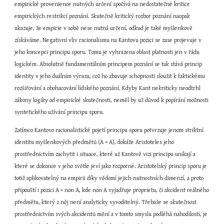
empirické provenience nutných určení spočívá na nedostatečné kritice 
empirických restrikcí poznání. Skutečně kritický rozbor poznání naopak 
ukazuje, že empirie v sobě nese nutná určení, odkud je také myšlenkově 
získáváme. Negativní vliv racionalismu na Kantovu pozici se zase projevuje v 
jeho koncepci principu sporu. Tomu je vyhrazena oblast platnosti jen v řádu 
logickém. Absolutně fundamentálním principem poznání se tak stává princip 
identity v jeho duálním výrazu, což ho zbavuje schopnosti sloužit k faktickému 
rozšiřování a obohacování lidského poznání. Kdyby Kant nekriticky neodtrhl 
zákony logiky od empirické skutečnosti, neměl by už důvod k popírání možnosti 
syntetického užívání principu sporu.
Zatímco Kantovo racionalistické pojetí principu sporu potvrzuje jenom striktní 
identitu myšlenkových předmětů (A = A), dokáže Aristoteles jeho 
prostřednictvím zachytit i situace, které už Kantově vizi principu unikají a 
které se dokonce v jeho světle jeví jako rozporné. Aristotelský princip sporu je 
totiž aplikovatelný na empirii díky vědomí jejich nutnostních dimenzí, a proto 
připouští i pozici A = non A, kde non A vyjadřuje proprietu, či akcident reálného 
předmětu, který z něj není analyticky vyvoditelný. Třebaže se skutečnost 
prostřednictvím svých akcidentů mění a v tomto smyslu podléhá nahodilosti, je 