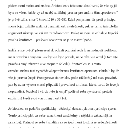
pádem není možná ani změna. Aristoteles v této souvislosti tvrdí, že vše by již 
bylo ve všem, takže by už nezbýval žádný prostor pro změnu (tím „prostorem“ 
je právě „diference“) (srov.1010 a 35-38). Když pomyslíme, že proti principu 
sporu bojují zvláště zastánci dynamičnosti skutečnosti, pak se tento Aristotelův 
argument ukazuje ve vší své paradoxičnosti. Právě na něm se odhaluje typická 
povaha konfutace – překvapí oponenta na jeho vlastní půdě.
Indiference „věcí“ přenesená do oblasti poznání vede k nemožnosti rozlišovat 
mezi pravdou a omylem. Pak by vše bylo pravda, nebo také vše omyl (a toto vše 
pravda a omyl zároveň a ve stejném ohledu). Aristoteles se s touto 
extrémistickou tezí vypořádává opět formou konfutace oponenta. Platilo-li by, že 
vše je pravda (např. Protagorovo stanovisko, podle níž každý má svou pravdu), 
pak by autor výroku musel připustit i pravdivost antiteze, která tvrdí, že teze je 
nepravdivá. Podobně i výrok „vše je omyl“ podléhá sebevyvrácení, protože 
explicitně tvrdí svoji vlastní mylnost (14).
Aristotelovi se podařilo apodikticky (vědecky) dokázat platnost principu sporu. 
Tento princip platí ze sebe sama (není založitelný v nějakém základnějším 
principu). Platnost ze sebe (validitas ex se ipso) není totožná se sebezřejmostí 