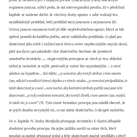
proto, že nesouvisí jen s nějakým přesně vymezeným, a tedy omezeným 
regionem jsoucna, nýbrž proto, že má interregionální povahu. Již v předchozí 
kapitole se můžeme dočíst, že všechny druhy opozice v sobě realizují ten 
nejzákladnější protiklad, totiž protiklad mezi jsoucnem a nejsoucnem (8). 
Určení jsoucno-nejsoucno tvoří již dále nepřekročitelnou opozici, která se tak 
zpětně promítá do každého jiného, méně radikálního protikladu. Co platí pro 
skutečnost jako celek ( 
rozlišení 
mezi 
tímto 
a 
oním
v nejobecnějším smyslu slova), 
platí 
ipso facto 
i pro jakoukoliv část skutečného. Nechme ale promluvit 
samotného Aristotela: „... nejpevnějším principem ze všech je ten, ohledně 
něhož je nemožné se mýlit, poněvadž je nutně tím nejznámějším ... a není 
založen na hypotéze... Zní takto: „ 
je nemožné, aby tentýž atribut, v tom samém 
čase, náležel a nenáležel témuž objektu a v témže vztahu ... je nemožné předpokládat, že 
tatáž skutečnost je a není ... není možné, aby kontrární atributy patřily současně téže 
skutečnosti ... je tedy evidentně nemožné, aby tentýž člověk, v tom samém čase, myslel, 
že tatáž věc je a není
“ (9). Tyto různé formulace principu jsou natolik obecné, že 
se jejich dosahu nevymyká nic, co má statut skutečného, či alespoň možného.
Ve 4. kapitole IV. knihy 
Metafysiky 
přistupuje Aristoteles k vlastní obhajobě 
absolutně prvního principu. Na jejím začátku naráží na názor těch, kteří 
považují za možné připisovat jedné a téže skutečnosti opačné predikáty a kteří 