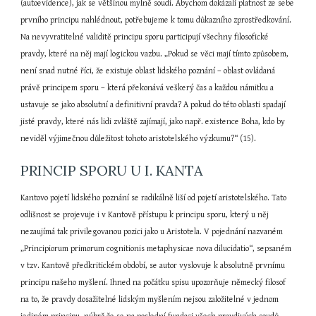
(autoevidence), jak se většinou mylně soudí. Abychom dokázali platnost ze sebe 
prvního principu nahlédnout, potřebujeme k tomu důkazního zprostředkování. 
Na nevyvratitelné validitě principu sporu participují všechny filosofické 
pravdy, které na něj mají logickou vazbu. „Pokud se věci mají tímto způsobem, 
není snad nutné říci, že existuje oblast lidského poznání – oblast ovládaná 
právě principem sporu – která překonává veškerý čas a každou námitku a 
ustavuje se jako absolutní a definitivní pravda? A pokud do této oblasti spadají 
jisté pravdy, které nás lidi zvláště zajímají, jako např. existence Boha, kdo by 
neviděl výjimečnou důležitost tohoto aristotelského výzkumu?“ (15).
PRINCIP SPORU U I. KANTA
Kantovo pojetí lidského poznání se radikálně liší od pojetí aristotelského. Tato 
odlišnost se projevuje i v Kantově přístupu k principu sporu, který u něj 
nezaujímá tak privilegovanou pozici jako u Aristotela. V pojednání nazvaném 
„Principiorum primorum cognitionis metaphysicae nova dilucidatio“, sepsaném 
v tzv. Kantově předkritickém období, se autor vyslovuje k absolutně prvnímu 
principu našeho myšlení. Ihned na počátku spisu upozorňuje německý filosof 
na to, že pravdy dosažitelné lidským myšlením nejsou založitelné v jednom 