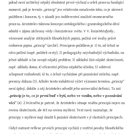
pokud není určitelný nějaký absolutně první-výchozí a celek procesu fundující 
moment, pak je termín „princip“ jen relativním označením toho, co je zároveň 
počátkem i koncem, tj. v zásadě jen indiferentní součástí neomezeného 
procesu. Aristoteles takovou koncepci ontologického i gnozeologického dění 
odmítá v zájmu záchrany vědy i konzistence světa. V V. knize
Metafysiky 
, 
věnované analýze stěžejních filosofických pojmů, počíná své úvahy právě 
rozborem pojmu „princip“ (arché). Principem-počátkem je 1) to, od čehož se 
něco počíná (např. počátek cesty); 2) pedagogicky nejvhodnější východisko, na 
jehož základě si lze osvojit nějaký problém; 3) základní část nějaké skutečnosti, 
např. základy domu; 4) eficientní příčina nějakého účinku; 5) volitivní 
schopnost rozhodnutí; 6) to, z čehož vycházíme při poznávání něčeho, např. 
premisy důkazu (3). Ačkoliv tento induktivní výčet významů termínu „princip“ 
není úplný, dokáže z něj Aristoteles odvodit jeho univerzální definici. Ta zní: 
„
princip je to, co je první buď v bytí, nebo ve vzniku, nebo v poznávání 
věci
“ (4). Z řečeného je patrné, že Aristoteles situuje realitu principů nejen na 
rovinu skutečnosti, ale též na rovinu myšlení. Text navíc naznačuje, že 
principy v myšlení mají sloužit k poznání skutečnosti v jí vlastních principech.
I když nutnost reflexe prvních principů vychází z vnitřní povahy filosofického 