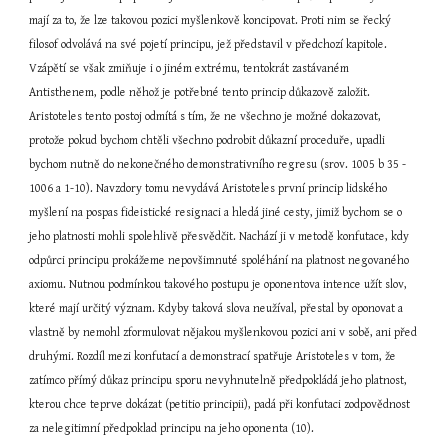
mají za to, že lze takovou pozici myšlenkově koncipovat. Proti nim se řecký 
filosof odvolává na své pojetí principu, jež představil v předchozí kapitole. 
Vzápětí se však zmiňuje i o jiném extrému, tentokrát zastávaném 
Antisthenem, podle něhož je potřebné tento princip důkazově založit. 
Aristoteles tento postoj odmítá s tím, že ne všechno je možné dokazovat, 
protože pokud bychom chtěli všechno podrobit důkazní proceduře, upadli 
bychom nutně do nekonečného demonstrativního regresu (srov. 1005 b 35 - 
1006 a 1-10). Navzdory tomu nevydává Aristoteles první princip lidského 
myšlení na pospas fideistické resignaci a hledá jiné cesty, jimiž bychom se o 
jeho platnosti mohli spolehlivě přesvědčit. Nachází ji v metodě konfutace, kdy 
odpůrci principu prokážeme nepovšimnuté spoléhání na platnost negovaného 
axiomu. Nutnou podmínkou takového postupu je oponentova intence užít slov, 
které mají určitý význam. Kdyby taková slova neužíval, přestal by oponovat a 
vlastně by nemohl zformulovat nějakou myšlenkovou pozici ani v sobě, ani před 
druhými. Rozdíl mezi konfutací a demonstrací spatřuje Aristoteles v tom, že 
zatímco přímý důkaz principu sporu nevyhnutelně předpokládá jeho platnost, 
kterou chce teprve dokázat (petitio principii), padá při konfutaci zodpovědnost 
za nelegitimní předpoklad principu na jeho oponenta (10).