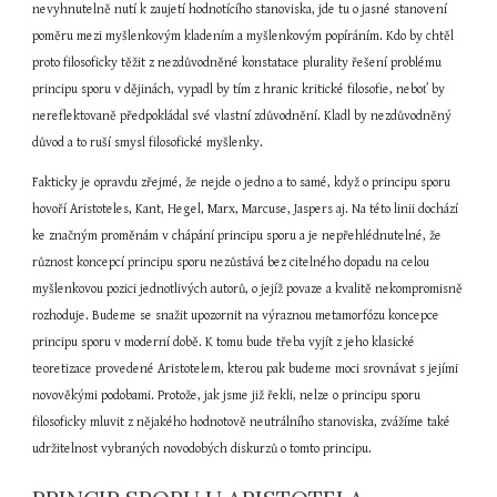
nevyhnutelně nutí k zaujetí hodnotícího stanoviska, jde tu o jasné stanovení 
poměru mezi myšlenkovým kladením a myšlenkovým popíráním. Kdo by chtěl 
proto filosoficky těžit z nezdůvodněné konstatace plurality řešení problému 
principu sporu v dějinách, vypadl by tím z hranic kritické filosofie, neboť by 
nereflektovaně předpokládal své vlastní zdůvodnění. Kladl by nezdůvodněný 
důvod a to ruší smysl filosofické myšlenky.
Fakticky je opravdu zřejmé, že nejde o jedno a to samé, když o principu sporu 
hovoří Aristoteles, Kant, Hegel, Marx, Marcuse, Jaspers aj. Na této linii dochází 
ke značným proměnám v chápání principu sporu a je nepřehlédnutelné, že 
různost koncepcí principu sporu nezůstává bez citelného dopadu na celou 
myšlenkovou pozici jednotlivých autorů, o jejíž povaze a kvalitě nekompromisně 
rozhoduje. Budeme se snažit upozornit na výraznou metamorfózu koncepce 
principu sporu v moderní době. K tomu bude třeba vyjít z jeho klasické 
teoretizace provedené Aristotelem, kterou pak budeme moci srovnávat s jejími 
novověkými podobami. Protože, jak jsme již řekli, nelze o principu sporu 
filosoficky mluvit z nějakého hodnotově neutrálního stanoviska, zvážíme také 
udržitelnost vybraných novodobých diskurzů o tomto principu.  