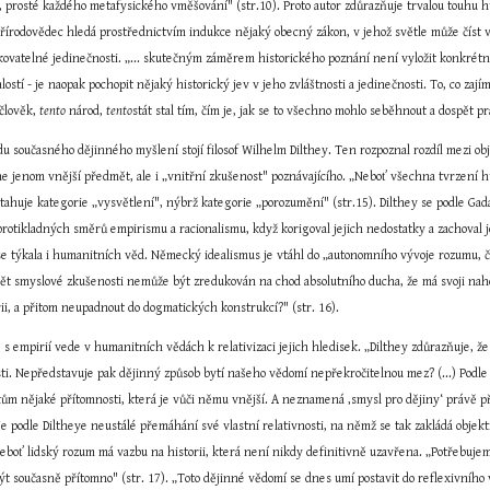
prosté každého metafysického vměšování" (str.10). Proto autor zdůrazňuje trvalou touhu human
 přírodovědec hledá prostřednictvím indukce nějaký obecný zákon, v jehož světle může číst 
kovatelné jedinečnosti. „... skutečným záměrem historického poznání není vyložit konkrétní j
stí - je naopak pochopit nějaký historický jev v jeho zvláštnosti a jedinečnosti. To, co zajím
 člověk, 
tento
 národ, 
tento
stát stal tím, čím je, jak se to všechno mohlo seběhnout a dospět p
u současného dějinného myšlení stojí filosof Wilhelm Dilthey. Ten rozpoznal rozdíl mezi ob
ne jenom vnější předmět, ale i „vnitřní zkušenost" poznávajícího. „Neboť všechna tvrzení h
ztahuje kategorie „vysvětlení", nýbrž kategorie „porozumění" (str.15). Dilthey se podle Gadam
otikladných směrů empirismu a racionalismu, když korigoval jejich nedostatky a zachoval je
e týkala i humanitních věd. Německý idealismus je vtáhl do „autonomního vývoje rozumu, čímž 
vět smyslové zkušenosti nemůže být zredukován na chod absolutního ducha, že má svoji nahodi
ii, a přitom neupadnout do dogmatických konstrukcí?" (str. 16).
sti. Nepředstavuje pak dějinný způsob bytí našeho vědomí nepřekročitelnou mez? (...) Podl
ům nějaké přítomnosti, která je vůči němu vnější. A neznamená ‚smysl pro dějiny‘ právě přesv
 podle Diltheye neustálé přemáhání své vlastní relativnosti, na němž se tak zakládá objekt
eboť lidský rozum má vazbu na historii, která není nikdy definitivně uzavřena. „Potřebujem