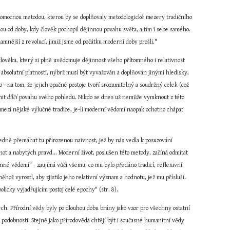
mocnou metodou, kterou by se doplňovaly metodologické mezery tradičního 
u od doby, kdy člověk pochopil dějinnou povahu světa, a tím i sebe samého. 
amnější z revolucí, jimiž jsme od počátku moderní doby prošli."
ověka, který si plně uvědomuje dějinnost všeho přítomného i relativnost 
bsolutní platnosti, nýbrž musí být vyvažován a doplňován jinými hledisky, 
o - na tom, že jejich opačné postoje tvoří srozumitelný a soudržný celek (což 
it 
dílčí
 povahu svého pohledu. Nikdo se dnes už nemůže vymknout z této 
h mezí nějaké výlučné tradice, je-li moderní vědomí naopak ochotno chápat 
ledně přemáhat tu přirozenou naivnost, jež by nás vedla k posuzování 
t a nabytých pravd... Moderní život, poslušen této metody, začíná odmítat 
né vědomí" - zaujímá vůči všemu, co mu bylo předáno tradicí, reflexivní 
ož vyrostl, aby zjistilo jeho relativní význam a hodnotu, jež mu přísluší. 
bolicky vyjadřujícím postoj celé epochy" (str. 8).
h. Přírodní vědy byly po dlouhou dobu brány jako vzor pro všechny ostatní 
té podobnosti. Stejně jako přírodověda chtějí být i současné humanitní vědy 