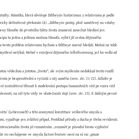
atky. Námitka, která obviňuje Diltheyův historismus z relativismu je podle 
toricky definitivně překonán (4). „Diltheyův postoj, plně zaměřený na vztahy 
řeny filosofie do prvotního faktu života znamená zanechat hledání jen 
nerozporného systému výpovědí a konceptů... Programem této reflexe není konstruovat z jednoty spekulativního principu tu jednu a jedinou možnou filosofii, nýbrž jít cestou dějinného 
a tento problém relativismu bychom u Diltheye marně hledali. Možná ne tolik 
 myšlení netýkal. Neboť v rozvíjení dějinného 
Selbstbesinnung
, jež ho vedlo od 
stotou vědeckou a jistotou „života", ale svým myšlením nedokázal tento rozdíl 
ivota je bezprostřední a vyrůstá z něj samého (srov. str. 21-22). Ačkoliv je 
lení instinktivní tíhnutí k modelování postupu humanitních věd po vzoru věd 
enosti, na níž tyto vědy ve skutečnosti stojí (srov. str. 23). K žádným pevně 
světa‘ (Lebenswelt) a této anonymní konstituce veškerého smyslu a 
, vyjadřuje jen zvláštní případ. Protiklad přírody a ducha je třeba revidovat; 
 intencionalita života již rozuměním: „rozumět je původní forma vyplnění 
 že 
res
 nechápeme ve smyslu 
factum brutum
: není na ní nic ‚pouze 