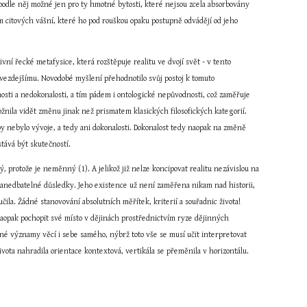
odle něj možné jen pro ty hmotné bytosti, které nejsou zcela absorbovány 
m citových vášní, které ho pod rouškou opaku postupně odvádějí od jeho 
vní řecké metafysice, která rozštěpuje realitu ve dvojí svět - v tento 
vezdejšímu. Novodobé myšlení přehodnotilo svůj postoj k tomuto 
sti a nedokonalosti, a tím pádem i ontologické nepůvodnosti, což zaměřuje 
ila vidět změnu jinak než prismatem klasických filosofických kategorií. 
nebylo vývoje, a tedy ani dokonalosti. Dokonalost tedy naopak na změně 
tává být skutečností.
 protože je neměnný (1). A jelikož již nelze koncipovat realitu nezávislou na 
ezanedbatelné důsledky. Jeho existence už není zaměřena nikam nad historii, 
učila. Žádné stanovování absolutních měřítek, kriterií a souřadnic života! 
aopak pochopit své místo v dějinách prostřednictvím ryze dějinných 
ané významy věcí i sebe samého, nýbrž toto vše se musí učit interpretovat 
ota nahradila orientace kontextová, vertikála se přeměnila v horizontálu. 