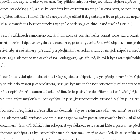
vycvičit tak, aby se druhé vyrovnala. Jiný příklad: míry na víno jsou všude stejné; a přece - 
 kupce pravidelně šidil, ale že ke každému konkrétnímu uplatnění zákona patří, že není nesp
jen jistou kritickou funkci. Nic nás neopravňuje užívat ji dogmaticky a třeba připisovat ne
cké (a v transferu i hermeneutické) vědění je vedeno „aktualitou dané chvíle" (str. 39).
dy stojí v základech samotného poznání. „Historické poznání nelze popsat podle vzoru pozná
umění je třeba chápat ve smyslu aktu existence, je to tedy 
‚vržený roz-vrh‘
. Objektivismus je i
ůstává, aby si své záměry, předtuchy a předjímání nenechal vnutit z různých nápadů a všeo
 (str. 43); Gadamer se zde odvolává na Heideggera). „Je zřejmé, že má-li být zkoumající pohled
43).
poznání se vztahuje ke skutečnosti vždy s jistou anticipací, s jistým předporozuměním. Obj
by se zde dalo označit jako objektivita, nemůže být nic jiného než potvrzení jisté anticipac
ně a nepřiměřeně k danému úkolu, leč tím, že to postavíme do přítomnosti oné věci, jež jed
nad předjatými myšlenkami, jež vyplývají z jeho „hermeneutické situace". Měl by je legitimova
í od všech předjímání a předsudků tak dokonale, aby se v něm zaskvěla „věc sama" ve své či
le Gadamera viděl správně: „Naopak Heidegger ve svém popisu poznávacího kruhu silně zd
ozumění" (str. 47). Schází nám schopnost vysvléknout se z vlastní kůže a postavit se před 
íněnost nechápe: „To byl naivní předsudek historismu, který se domníval, že se na půdu histo