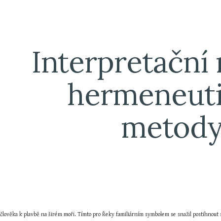
ip to main content
Skip to navigat
Interpretační
hermeneuti
metod
t člověka k plavbě na širém moři. Tímto pro Řeky familiárním symbolem se snažil postihnout