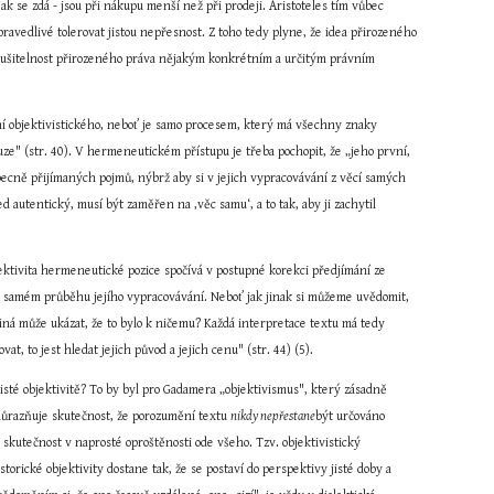
jak se zdá - jsou při nákupu menší než při prodeji. Aristoteles tím vůbec 
ravedlivé tolerovat jistou nepřesnost. Z toho tedy plyne, že idea přirozeného 
porušitelnost přirozeného práva nějakým konkrétním a určitým právním 
ní objektivistického, neboť je samo procesem, který má všechny znaky 
luze" (str. 40). V hermeneutickém přístupu je třeba pochopit, že „jeho první, 
becně přijímaných pojmů, nýbrž aby si v jejich vypracovávání z věcí samých 
 autentický, musí být zaměřen na ‚věc samu‘, a to tak, aby ji zachytil 
ektivita hermeneutické pozice spočívá v postupné korekci předjímání ze 
e v samém průběhu jejího vypracovávání. Neboť jak jinak si můžeme uvědomit, 
iná může ukázat, že to bylo k ničemu? Každá interpretace textu má tedy 
t, to jest hledat jejich původ a jejich cenu" (str. 44) (5).
sté objektivitě? To by byl pro Gadamera „objektivismus", který zásadně 
ůrazňuje skutečnost, že porozumění textu 
nikdy nepřestane
být určováno 
skutečnost v naprosté oproštěnosti ode všeho. Tzv. objektivistický 
rické objektivity dostane tak, že se postaví do perspektivy jisté doby a 