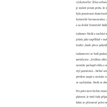
výskytového‘ (
bloss vorha
je možné jenom proto, že m
byla poznávaná skutečnost 
historické hermeneutice, m
a na druhé historické bádá
Gadamer hledá a nachází mo
jistoty jako například v m
tradicí „bude přece pokažd
Gadamerovi se hodí poukaz k
metafysice: „Kritikou sókra
nemůže pochopit etiku a n
styl poznávání... Neboť an
předem zaujat a zavázán svý
se nacházíme. Nedá se obecn
Pro potvrzení těchto názor
platnost. Je totiž řada př
lidmi se přirozené právo mě