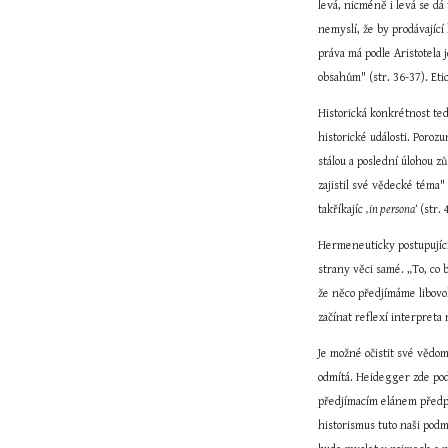
levá, nicméně i levá se dá 
nemyslí, že by prodávající
práva má podle Aristotela 
obsahům" (str. 36-37). Eti
Historická konkrétnost te
historické události. Poroz
stálou a poslední úlohou z
zajistil své vědecké téma"
takříkajíc 
‚in persona‘
 (str. 
Hermeneuticky postupující 
strany věci samé. „To, co 
že něco předjímáme libovol
začínat reflexí interpreta 
Je možné očistit své vědom
odmítá. Heidegger zde pod
předjímacím elánem předpor
historismus tuto naši podm