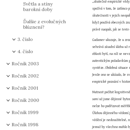
„skutečně empirické vědy, 
Světla a stíny
barokní doby
spočívá v tom, že zatímco
skutečnosti v jejich neopa
Ďalšie z evolučných
když používá obecných znalo
blúznení?
právě naopak, jak se 
tento
3. číslo
Gadamer ukazuje, že u zrod
sehrává zásadní úlohu už 
4. číslo
oblasti bytí, na níž se nev
autentickým požadavkům pr
Ročník 2003
syntéze. Obdobná situace s
Ročník 2002
Jenže ono se ukázalo, že s
empirické poznání v histor
Ročník 2001
Ročník 2000
sami
 už jsme dějinné byto
nelze ho podřizovat měřítk
Ročník 1999
Úlohou dějinného vědomí je
vědění je nedosažitelné, n
Ročník 1998