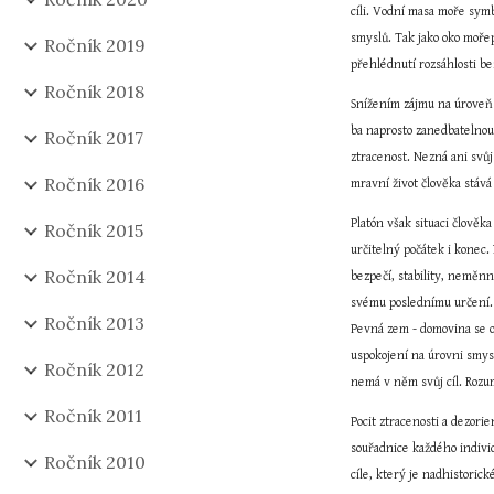
cíli. Vodní masa moře symb
smyslů. Tak jako oko mořep
Ročník 2019
přehlédnutí rozsáhlosti b
Ročník 2018
Snížením zájmu na úroveň 
ba naprosto zanedbatelnou
Ročník 2017
ztracenost. Nezná ani svůj
Ročník 2016
mravní život člověka stává 
Platón však situaci člověka
Ročník 2015
určitelný počátek i konec
Ročník 2014
bezpečí, stability, neměnn
svému poslednímu určení. 
Ročník 2013
Pevná zem - domovina se o
uspokojení na úrovni smysl
Ročník 2012
nemá v něm svůj cíl. Rozum
Ročník 2011
Pocit ztracenosti a dezori
souřadnice každého individ
Ročník 2010
cíle, který je nadhistoric