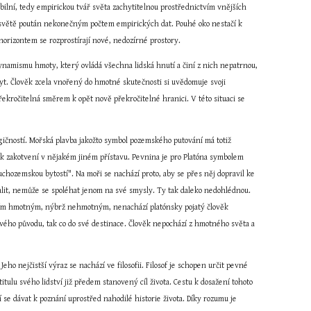
bilní, tedy empirickou tvář světa zachytitelnou prostřednictvím vnějších 
ve světě poután nekonečným počtem empirických dat. Pouhé oko nestačí k 
orizontem se rozprostírají nové, nedozírné prostory.
namismu hmoty, který ovládá všechna lidská hnutí a činí z nich nepatrnou, 
yt. Člověk zcela vnořený do hmotné skutečnosti si uvědomuje svoji 
ekročitelná směrem k opět nově překročitelné hranici. V této situaci se 
ragičností. Mořská plavba jakožto symbol pozemského putování má totiž 
k zakotvení v nějakém jiném přístavu. Pevnina je pro Platóna symbolem 
chozemskou bytostí". Na moři se nachází proto, aby se přes něj dopravil ke 
lit, nemůže se spoléhat jenom na své smysly. Ty tak daleko nedohlédnou. 
ěčím hmotným, nýbrž nehmotným, nenachází platónsky pojatý člověk 
svého původu, tak co do své destinace. Člověk nepochází z hmotného světa a 
o nejčistší výraz se nachází ve filosofii. Filosof je schopen určit pevné 
tulu svého lidství již předem stanovený cíl života. Cestu k dosažení tohoto 
se dávat k poznání uprostřed nahodilé historie života. Díky rozumu je 