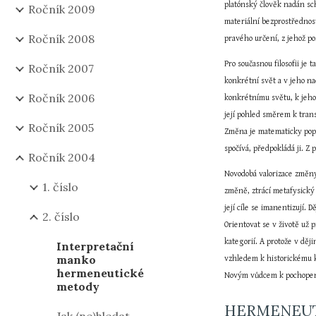
platónský člověk nadán sc
Ročník 2009
materiální bezprostřednost
Ročník 2008
pravého určení, z jehož po
Pro současnou filosofii je 
Ročník 2007
konkrétní svět a v jeho na
Ročník 2006
konkrétnímu světu, k jeho 
její pohled směrem k tran
Ročník 2005
Změna je matematicky pops
spočívá, předpokládá ji. Z
Ročník 2004
Novodobá valorizace změny 
1. číslo
změně, ztrácí metafysický 
její cíle se imanentizují. 
2. číslo
Orientovat se v životě už
kategorií. A protože v děj
Interpretační
manko
vzhledem k historickému ko
hermeneutické
Novým vůdcem k pochopení s
metody
HERMENEUT