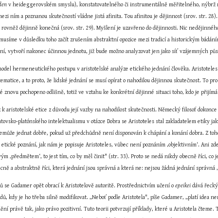
nden
 v heideggerovském smyslu), konstatovatelného či instrumentálně měřitelného, nýbrž nao
ezi ním a poznanou skutečností vládne jistá afinita. Tou afinitou je dějinnost (srov. str. 28)
rovněž dějinně konečná (srov. str. 29). Myšlení je uzavřeno do dějinnosti. Nic nedějinného
usíme v důsledku toho začít zrušením abstraktní opozice mezi tradicí a historickým bádáním
ní, vytvoří nakonec účinnou jednotu, již bude možno analyzovat jen jako síť vzájemných půso
del hermeneutického postupu v aristotelské analýze etického jednání člověka. Aristoteles t
atematice, a to proto, že lidské jednání se musí opírat o nahodilou dějinnou skutečnost. To pr
é znovu pochopeno odlišně, totiž ve vztahu ke konkrétní dějinné situaci toho, kdo je přijímá"
 aristotelské etice z důvodu její vazby na nahodilost skutečnosti. Německý filosof dokonce tv
tovsko-platónského intelektualismu v otázce Dobra se Aristoteles stal zakladatelem etiky jako 
emůže jednat dobře, pokud už předchůdně není disponován k chápání a konání dobra. Z toho 
i etické poznání, jak nám je popisuje Aristoteles, vůbec není poznáním ‚objektivním‘. Ani zde
m ‚předmětem‘, to jest tím, co by měl činit" (str. 33). Proto se nedá nikdy obecně říci, co je 
ě a abstraktně říci, která jednání jsou správná a která ne: nejsou žádná jednání správná ‚o s
ů se Gadamer opět obrací k Aristotelově autoritě. Prostřednictvím učení o 
epeikei
 dává řecký
ípadů, kdy je ho třeba silně modifikovat. „Neboť podle Aristotela", píše Gadamer, „platí ide
ní právě tak, jako právo pozitivní. Tuto teorii potvrzují příklady, které u Aristotela čteme. 