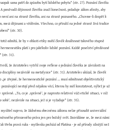
pak sama patří do způsobu bytí lidského pobytu" (str. 27). Poznání člověka 
. A poněvadž dějinnost člověka značí konečnost, požaduje zákon afinity, aby 
 není ani na straně člověka, ani na straně poznaného. „Chceme-li dospět k 
, mezi dějinami a věděním. Všechno, co přináší na jedné straně živá tradice 
bení" (str. 30).
otiž odmítá, že by v oblasti etiky mohl člověk dosáhnout takového stupně 
o hermeneutiku platí i pro jakékoliv lidské poznání. Každé poselství předávané 
 (str. 31).
rdí, že Aristoteles vytrhl svoje reflexe o jednání člověka ze závislosti na 
disciplíny nezávislé na metafysice" (str. 31). Aristoteles ukázal, že člověk 
„je zřejmé, že hermeneutické poznání ... musí odmítnout objektivistický 
 poznávající nestojí před nějakou věcí, kterou by měl konstatovat, nýbrž je už 
správné. „To, co je ‚správné‘, je naprosto relativní vůči etické situaci, v níž 
obě‘, nezávisle na situaci, jež si je vyžaduje" (str. 35).
 myslitel najevo, že žádnému obecnému zákonu nelze přisoudit univerzální 
a neměnného přirozeného práva jen pro božský svět. Dozvídáme se, že mezi námi 
Tak třeba pravá ruka - myšlenka pochází od Platóna - je od přírody silnější než 