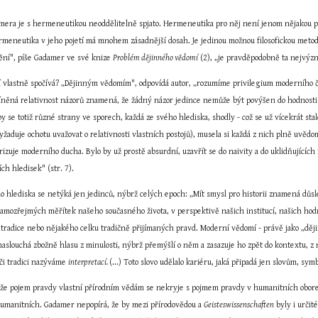
era je s hermeneutikou neoddělitelně spjato. Hermeneutika pro něj není jenom nějakou po
rmeneutika v jeho pojetí má mnohem zásadnější dosah. Je jedinou možnou filosofickou metodo
ní", píše Gadamer ve své knize 
Problém dějinného vědomí
 (2), „je pravděpodobně ta nejvýzn
 vlastně spočívá? „Dějinným vědomím", odpovídá autor, „rozumíme privilegium moderního čl
míněná relativnost názorů znamená, že žádný názor jedince nemůže být povýšen do hodnosti a
y se totiž různé strany ve sporech, každá ze svého hlediska, shodly - což se už vícekrát stal
žaduje ochotu uvažovat o relativnosti vlastních postojů), musela si každá z nich plně uvědom
erizuje moderního ducha. Bylo by už prostě absurdní, uzavřít se do naivity a do uklidňujícíc
ch hledisek" (str. 7).
ho hlediska se netýká jen jedinců, nýbrž celých epoch: „Mít smysl pro historii znamená důs
amozřejmých měřítek našeho současného života, v perspektivě našich institucí, našich hodno
tradice nebo nějakého celku tradičně přijímaných pravd. Moderní vědomí - právě jako „dějin
aslouchá zbožně hlasu z minulosti, nýbrž přemýšlí o něm a zasazuje ho zpět do kontextu, z něh
či tradici nazýváme 
interpretací. 
(...) Toto slovo udělalo kariéru, jaká připadá jen slovům, sym
 že pojem pravdy vlastní přírodním vědám se nekryje s pojmem pravdy v humanitních oborec
humanitních. Gadamer nepopírá, že by mezi přírodovědou a 
Geisteswissenschaften
 byly i urči