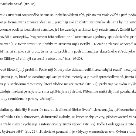
znání sebe sama
" (str. 18).
ek k utváření současného hermeneutického vědomí vítá, přesto mu však vyčítá i jisté nedost
ť je formulována z pozice idealismu, jenž hájí své absolutní stanovisko, ale jenž byl již his
konale odolává idealistické námitce, jež ho označuje za ‚historický relativismus‘. Zasadit ko
mování). V tomto smyslu se jí výtka relativismu nijak netýká... Nicméně platnou odpověď n
ěď nenašel, jako spíš proto, že se tento problém v poslední analýze skutečného středu jeho
se Dilthey už cítil být na cestě k absolutnu" (str. 19-20).
vě filosofii jiný problém. Podle něj Dilthey sice dokázal rozlišit „rozhodující rozdíl" mezi ji
istota je ta, které se dosahuje aplikací patřičné metody, a je tudíž zprostředkovaná. Jistota ž
ota jen naplněním této jistoty, která vládne uvnitř života" (str. 22), prokazuje ve svém myš
 požaduje hledání pevných forem a zajištěných výsledků. Přitom mu uniká dějinná povaha zkuš
 tedy nemůžeme z povahy věci dojít.
tatku byl důležitý Husserlův návrat „k dimenzi žitého života". „Jeho analýzy ‚přirozeného 
ří půdu a tkáň zkušenosti, definitivně ukázaly, že koncept objektivity, představovaný vědami
je třeba chápat vycházeje z intencionality života vůbec" (str. 25). Podle Heideggera je tato
 bytí-na-světě" (str. 25). „Historické poznání ... je vždycky 
mensuratio ad rem
. Ovšem s tím,