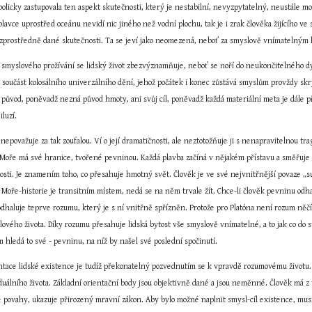
olicky zastupovala ten aspekt skutečnosti, který je nestabilní, nevyzpytatelný, neustále mo
lavce uprostřed oceánu nevidí nic jiného než vodní plochu, tak je i zrak člověka žijícího 
ezprostředně dané skutečnosti. Ta se jeví jako neomezená, neboť za smyslově vnímatelným h
smyslového prožívání se lidský život zbezvýznamňuje, neboť se noří do neukončitelného dy
 součást kolosálního univerzálního dění, jehož počátek i konec zůstává smyslům provždy skr
 původ, poněvadž nezná původ hmoty, ani svůj cíl, poněvadž každá materiální meta je dále př
iluzí.
 nepovažuje za tak zoufalou. Ví o její dramatičnosti, ale neztotožňuje ji s nenapravitelnou t
. Moře má své hranice, tvořené pevninou. Každá plavba začíná v nějakém přístavu a směřuje 
osti. Je znamením toho, co přesahuje hmotný svět. Člověk je ve své nejvnitřnější povaze „su
Moře-historie je transitním místem, nedá se na něm trvale žít. Chce-li člověk pevninu odha
dhaluje teprve rozumu, který je s ní vnitřně spřízněn. Protože pro Platóna není rozum n
ového života. Díky rozumu přesahuje lidská bytost vše smyslově vnímatelné, a to jak co do 
 hledá to své - pevninu, na níž by našel své poslední spočinutí.
entace lidské existence je tudíž překonatelný pozvednutím se k vpravdě rozumovému životu. Jeh
uálního života. Základní orientační body jsou objektivně dané a jsou neměnné. Člověk má z ti
ké povahy, ukazuje přirozený mravní zákon. Aby bylo možné naplnit smysl-cíl existence, musí 