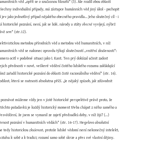
itních věd „opřít se o současnou filosofii" (3). Ale rozdíl obou oblastí 
všechny individuální případy, má zástupce humánních věd jiný úkol - pochopit 
ev jako jednotlivý případ nějakého obecného pravidla... Jeho skutečný cíl - i 
á historické poznání, není, jak se lidé, národy a státy 
obecně
 vyvíjejí, nýbrž 
rávě 
sem
" (str.12)
.
jektivistickou metodou přírodních věd a metodou věd humanitních, v níž 
umanitních věd se nakonec opravdu týkají skutečností „vnitřní zkušenosti": 
era ocitl v podobné situaci jako I. Kant. Ten prý dokázal učinit zadost 
jich přednosti v nové, veškeré vědění čistého lidského rozumu zakládající 
zařadil historické poznání do oblasti čistě racionálního vědění" (str. 16). 
lost, která se nutnosti absolutna příčí. „Je nějaký způsob, jak zdůvodnit 
Nutnost počítat kognitivně s empirií vede v humanitních vědách k relativizaci jejich hledisek. „Dilthey zdůrazňuje, že poznávat můžeme vždy jen v jisté historické perspektivě právě proto, že 
e těchto požadavků je každý historický moment třeba chápat z něho samého a 
ědčení, že jsem se vymanil ze zajetí předsudků doby, v níž žiji? (...) 
ivnost poznání v humanitních vědách" (str. 16-17). Hegelovo absolutní 
e tedy historickou 
zkušenost
, protože lidské vědomí není nekonečný intelekt, 
jemuž by všechno mohlo být současně přítomno" (str. 17). „Toto dějinné vědomí se dnes umí postavit do reflexivního vztahu k sobě a k tradici; rozumí samo sobě skrze a přes své vlastní dějiny. 