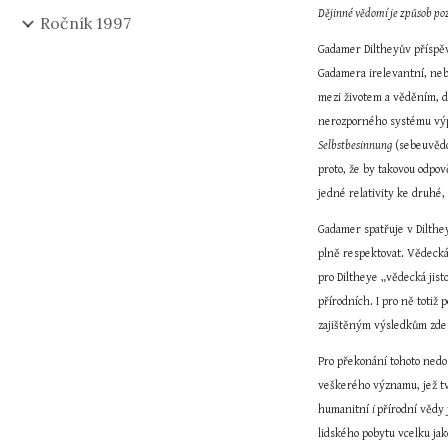
Dějinné vědomí je způsob po
Ročník 1997
Gadamer Diltheyův příspěv
Gadamera irelevantní, nebo
mezi životem a věděním, do
Selbstbesinnung
 (sebeuvědo
proto, že by takovou odpov
jedné relativity ke druhé, 
Gadamer spatřuje v Diltheyo
plně respektovat. Vědecká j
pro Diltheye „vědecká jist
přírodních. I pro ně totiž
zajištěným výsledkům zde
Pro překonání tohoto nedos
veškerého významu, jež tvo
humanitní 
i 
přírodní vědy 
lidského pobytu vcelku jako