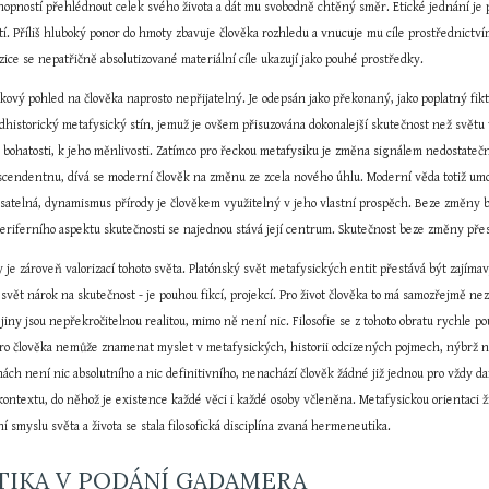
hopností přehlédnout celek svého života a dát mu svobodně chtěný směr. Etické jednání je p
í. Příliš hluboký ponor do hmoty zbavuje člověka rozhledu a vnucuje mu cíle prostřednictví
zice se nepatřičně absolutizované materiální cíle ukazují jako pouhé prostředky.
takový pohled na člověka naprosto nepřijatelný. Je odepsán jako překonaný, jako poplatný fikti
dhistorický metafysický stín, jemuž je ovšem přisuzována dokonalejší skutečnost než světu 
bohatosti, k jeho měnlivosti. Zatímco pro řeckou metafysiku je změna signálem nedostatečno
scendentnu, dívá se moderní člověk na změnu ze zcela nového úhlu. Moderní věda totiž umožn
atelná, dynamismus přírody je člověkem využitelný v jeho vlastní prospěch. Beze změny by 
 periferního aspektu skutečnosti se najednou stává její centrum. Skutečnost beze změny přes
je zároveň valorizací tohoto světa. Platónský svět metafysických entit přestává být zajímavý,
svět nárok na skutečnost - je pouhou fikcí, projekcí. Pro život člověka to má samozřejmě n
Dějiny jsou nepřekročitelnou realitou, mimo ně není nic. Filosofie se z tohoto obratu rychle po
 pro člověka nemůže znamenat myslet v metafysických, historii odcizených pojmech, nýbrž n
inách není nic absolutního a nic definitivního, nenachází člověk žádné již jednou pro vždy d
ntextu, do něhož je existence každé věci i každé osoby včleněna. Metafysickou orientaci živ
myslu světa a života se stala filosofická disciplína zvaná hermeneutika.
IKA V PODÁNÍ GADAMERA