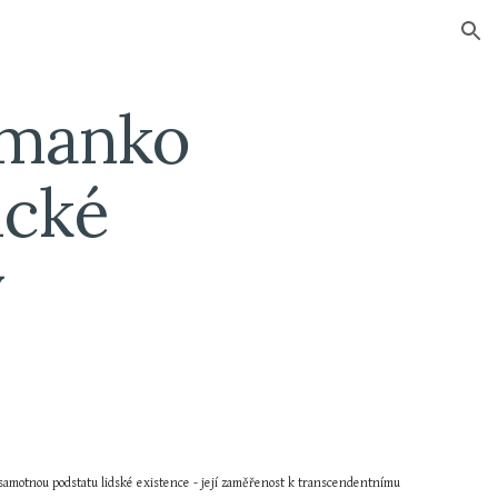
ion
 manko 
cké 
y
 samotnou podstatu lidské existence - její zaměřenost k transcendentnímu 