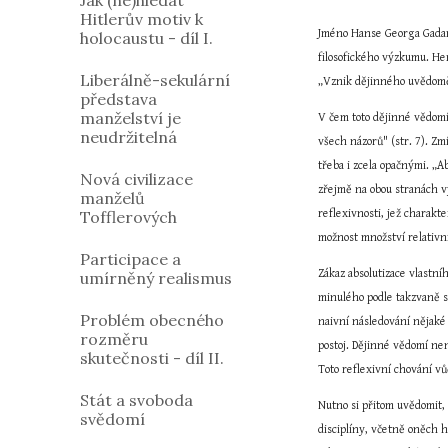
Jak (ne)hledat
Hitlerův motiv k
Jméno Hanse Georga Gadam
holocaustu - díl I.
filosofického výzkumu. He
Liberálně-sekulární
„Vznik dějinného uvědomě
představa
manželství je
V čem toto dějinné vědomí
neudržitelná
všech názorů" (str. 7). Z
třeba i zcela opačnými. „Ab
Nová civilizace
zřejmě na obou stranách vy
manželů
Tofflerových
reflexivnosti, jež charakt
možnost množství relativní
Participace a
Zákaz absolutizace vlastní
umírněný realismus
minulého podle takzvaně s
Problém obecného
naivní následování nějaké 
rozměru
postoj. Dějinné vědomí nen
skutečnosti - díl II.
Toto reflexivní chování vů
Stát a svoboda
Nutno si přitom uvědomit,
svědomí
disciplíny, včetně oněch 