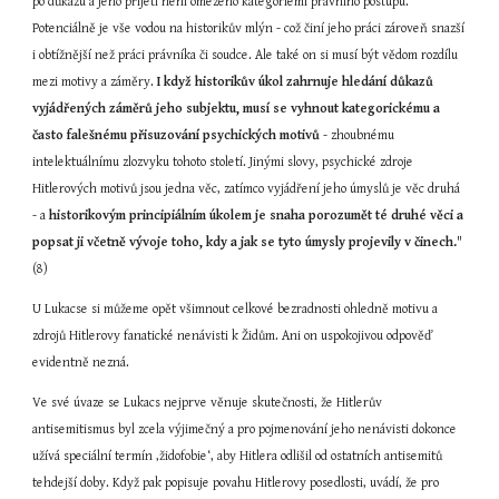
po důkazu a jeho přijetí není omezeno kategoriemi právního postupu. 
Potenciálně je vše vodou na historikův mlýn - což činí jeho práci zároveň snazší 
i obtížnější než práci právníka či soudce. Ale také on si musí být vědom rozdílu 
mezi motivy a záměry. 
I když historikův úkol zahrnuje hledání důkazů 
vyjádřených záměrů jeho subjektu, musí se vyhnout kategorickému a 
často falešnému přisuzování psychických motivů
 - zhoubnému 
intelektuálnímu zlozvyku tohoto století. Jinými slovy, psychické zdroje 
Hitlerových motivů jsou jedna věc, zatímco vyjádření jeho úmyslů je věc druhá 
- a 
historikovým principiálním úkolem je snaha porozumět té druhé věci a 
popsat ji
včetně vývoje toho, kdy a jak se tyto úmysly projevily v činech.
" 
(8)
U Lukacse si můžeme opět všimnout celkové bezradnosti ohledně motivu a 
zdrojů Hitlerovy fanatické nenávisti k Židům. Ani on uspokojivou odpověď 
evidentně nezná.
Ve své úvaze se Lukacs nejprve věnuje skutečnosti, že Hitlerův 
antisemitismus byl zcela výjimečný a pro pojmenování jeho nenávisti dokonce 
užívá speciální termín ‚židofobie‘, aby Hitlera odlišil od ostatních antisemitů 
tehdejší doby. Když pak popisuje povahu Hitlerovy posedlosti, uvádí, že pro 