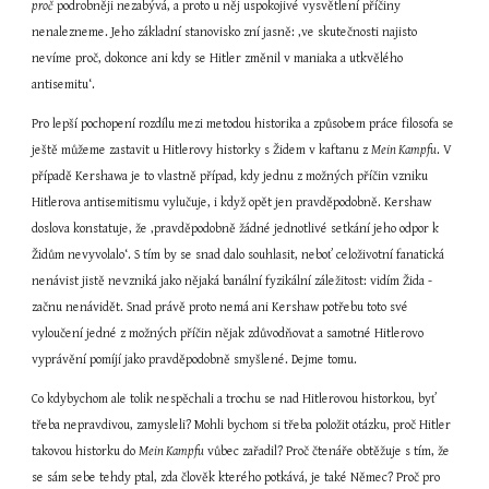
proč
 podrobněji nezabývá, a proto u něj uspokojivé vysvětlení příčiny 
nenalezneme. Jeho základní stanovisko zní jasně: ‚ve skutečnosti najisto 
nevíme proč, dokonce ani kdy se Hitler změnil v maniaka a utkvělého 
antisemitu‘.
Pro lepší pochopení rozdílu mezi metodou historika a způsobem práce filosofa se 
ještě můžeme zastavit u Hitlerovy historky s Židem v kaftanu z 
Mein Kampfu
. V 
případě Kershawa je to vlastně případ, kdy jednu z možných příčin vzniku 
Hitlerova antisemitismu vylučuje, i když opět jen pravděpodobně. Kershaw 
doslova konstatuje, že ‚pravděpodobně žádné jednotlivé setkání jeho odpor k 
Židům nevyvolalo‘. S tím by se snad dalo souhlasit, neboť celoživotní fanatická 
nenávist jistě nevzniká jako nějaká banální fyzikální záležitost: vidím Žida - 
začnu nenávidět. Snad právě proto nemá ani Kershaw potřebu toto své 
vyloučení jedné z možných příčin nějak zdůvodňovat a samotné Hitlerovo 
vyprávění pomíjí jako pravděpodobně smyšlené. Dejme tomu.
Co kdybychom ale tolik nespěchali a trochu se nad Hitlerovou historkou, byť 
třeba nepravdivou, zamysleli? Mohli bychom si třeba položit otázku, proč Hitler 
takovou historku do 
Mein Kampfu
 vůbec zařadil? Proč čtenáře obtěžuje s tím, že 
se sám sebe tehdy ptal, zda člověk kterého potkává, je také Němec? Proč pro 