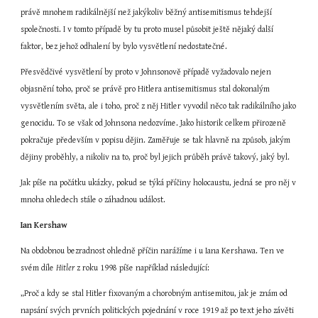
právě mnohem radikálnější než jakýkoliv běžný antisemitismus tehdejší 
společnosti. I v tomto případě by tu proto musel působit ještě nějaký další 
faktor, bez jehož odhalení by bylo vysvětlení nedostatečné.
Přesvědčivé vysvětlení by proto v Johnsonově případě vyžadovalo nejen 
objasnění toho, proč se právě pro Hitlera antisemitismus stal dokonalým 
vysvětlením světa, ale i toho, proč z něj Hitler vyvodil něco tak radikálního jako 
genocidu. To se však od Johnsona nedozvíme. Jako historik celkem přirozeně 
pokračuje především v popisu dějin. Zaměřuje se tak hlavně na způsob, jakým 
dějiny proběhly, a nikoliv na to, proč byl jejich průběh právě takový, jaký byl.
Jak píše na počátku ukázky, pokud se týká příčiny holocaustu, jedná se pro něj v 
mnoha ohledech stále o záhadnou událost.
Ian Kershaw
Na obdobnou bezradnost ohledně příčin narážíme i u Iana Kershawa. Ten ve 
svém díle 
Hitler
 z roku 1998 píše například následující:
„Proč a kdy se stal Hitler fixovaným a chorobným antisemitou, jak je znám od 
napsání svých prvních politických pojednání v roce 1919 až po text jeho závěti 