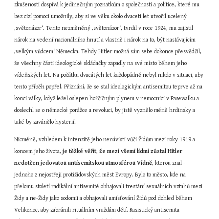
zkušenosti dospívá k jedinečným poznatkům o společnosti a politice, které mu 
bez cizí pomoci umožnily, aby si ve věku okolo dvaceti let utvořil ucelený 
‚světonázor‘. Tento nezměněný ‚světonázor‘, tvrdil v roce 1924, mu zajistil 
nárok na vedení nacionálního hnutí a vlastně i nárok na to, být nastávajícím 
‚velkým vůdcem‘ Německa. Tehdy Hitler možná sám sebe dokonce přesvědčil, 
že všechny části ideologické skládačky zapadly na své místo během jeho 
vídeňských let. Na počátku dvacátých let každopádně nebyl nikdo v situaci, aby 
tento příběh popřel. Přiznání, že se stal ideologickým antisemitou teprve až na 
konci války, když ležel oslepen hořčičným plynem v nemocnici v Pasewalku a 
doslechl se o německé porážce a revoluci, by jistě vyznělo méně hrdinsky a 
také by zavánělo hysterií.
Nicméně, vzhledem k intenzitě jeho nenávisti vůči Židům mezi roky 1919 a 
koncem jeho života, 
je těžké věřit
, 
že mezi všemi lidmi zůstal Hitler 
nedotčen jedovatou antisemitskou atmosférou Vídně
, kterou znal - 
jednoho z nejostřeji protižidovských měst Evropy. Bylo to město, kde na 
přelomu století radikální antisemité obhajovali trestání sexuálních vztahů mezi 
Židy a ne-Židy jako sodomii a obhajovali umísťování Židů pod dohled během 
Velikonoc, aby zabránili rituálním vraždám dětí. Rasistický antisemita 