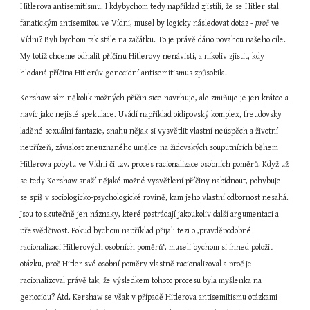
Hitlerova antisemitismu. I kdybychom tedy například zjistili, že se Hitler stal 
fanatickým antisemitou ve Vídni, musel by logicky následovat dotaz - 
proč
 ve 
Vídni? Byli bychom tak stále na začátku. To je právě dáno povahou našeho cíle. 
My totiž chceme odhalit příčinu Hitlerovy nenávisti, a nikoliv zjistit, kdy 
hledaná příčina Hitlerův genocidní antisemitismus způsobila.
Kershaw sám několik možných příčin sice navrhuje, ale zmiňuje je jen krátce a 
navíc jako nejisté spekulace. Uvádí například oidipovský komplex, freudovsky 
laděné sexuální fantazie, snahu nějak si vysvětlit vlastní neúspěch a životní 
nepřízeň, závislost zneuznaného umělce na židovských souputnících během 
Hitlerova pobytu ve Vídni či tzv. proces racionalizace osobních poměrů. Když už 
se tedy Kershaw snaží nějaké možné vysvětlení příčiny nabídnout, pohybuje 
se spíš v sociologicko-psychologické rovině, kam jeho vlastní odbornost nesahá. 
Jsou to skutečně jen náznaky, které postrádají jakoukoliv další argumentaci a 
přesvědčivost. Pokud bychom například přijali tezi o ‚pravděpodobné 
racionalizaci Hitlerových osobních poměrů‘, museli bychom si ihned položit 
otázku, proč Hitler své osobní poměry vlastně racionalizoval a proč je 
racionalizoval právě tak, že výsledkem tohoto procesu byla myšlenka na 
genocidu? Atd. Kershaw se však v případě Hitlerova antisemitismu otázkami 