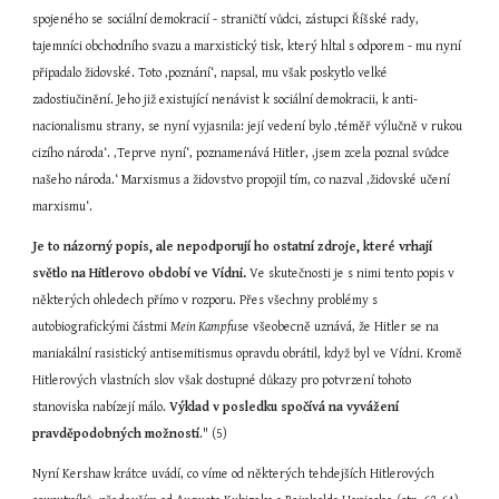
spojeného se sociální demokracií - straničtí vůdci, zástupci Říšské rady, 
tajemníci obchodního svazu a marxistický tisk, který hltal s odporem - mu nyní 
připadalo židovské. Toto ‚poznání‘, napsal, mu však poskytlo velké 
zadostiučinění. Jeho již existující nenávist k sociální demokracii, k anti-
nacionalismu strany, se nyní vyjasnila: její vedení bylo ‚téměř výlučně v rukou 
cizího národa‘. ‚Teprve nyní‘, poznamenává Hitler, ‚jsem zcela poznal svůdce 
našeho národa.‘ Marxismus a židovstvo propojil tím, co nazval ‚židovské učení 
marxismu‘.
Je to názorný popis, ale nepodporují ho ostatní zdroje, které vrhají 
světlo na Hitlerovo období ve Vídni.
 Ve skutečnosti je s nimi tento popis v 
některých ohledech přímo v rozporu. Přes všechny problémy s 
autobiografickými částmi 
Mein Kampfu
se všeobecně uznává, že Hitler se na 
maniakální rasistický antisemitismus opravdu obrátil, když byl ve Vídni. Kromě 
Hitlerových vlastních slov však dostupné důkazy pro potvrzení tohoto 
stanoviska nabízejí málo. 
Výklad v posledku spočívá na vyvážení
pravděpodobných možností
." (5)
Nyní Kershaw krátce uvádí, co víme od některých tehdejších Hitlerových 