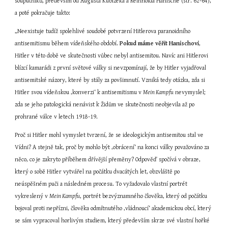
souputníků, především od Augusta Kubizeka a Reinholda Hanische (str. 62-64), 
a poté pokračuje takto:
„Neexistuje tudíž spolehlivé soudobé potvrzení Hitlerova paranoidního 
antisemitismu během vídeňského období. 
Pokud máme věřit Hanischovi
, 
Hitler v této době ve skutečnosti vůbec nebyl antisemitou. Navíc ani Hitlerovi 
blízcí kamarádi z první světové války si nevzpomínají, že by Hitler vyjadřoval 
antisemitské názory, které by stály za povšimnutí. Vzniká tedy otázka, zda si 
Hitler svou vídeňskou ‚konverzi‘ k antisemitismu v 
Mein Kampfu
 nevymyslel; 
zda se jeho patologická nenávist k Židům ve skutečnosti neobjevila až po 
prohrané válce v letech 1918-19.
Proč si Hitler mohl vymyslet tvrzení, že se ideologickým antisemitou stal ve 
Vídni? A stejně tak, proč by mohlo být ‚obrácení‘ na konci války považováno za 
něco, co je zakryto příběhem dřívější přeměny? Odpověď spočívá v obraze, 
který o sobě Hitler vytvářel na počátku dvacátých let, obzvláště po 
neúspěšném puči a následném procesu. To vyžadovalo vlastní portrét 
vykreslený v 
Mein Kampfu
, portrét bezvýznamného člověka, který od počátku 
bojoval proti nepřízni, člověka odmítnutého ‚vládnoucí‘ akademickou obcí, který 
se sám vypracoval horlivým studiem, který především skrze své vlastní hořké 