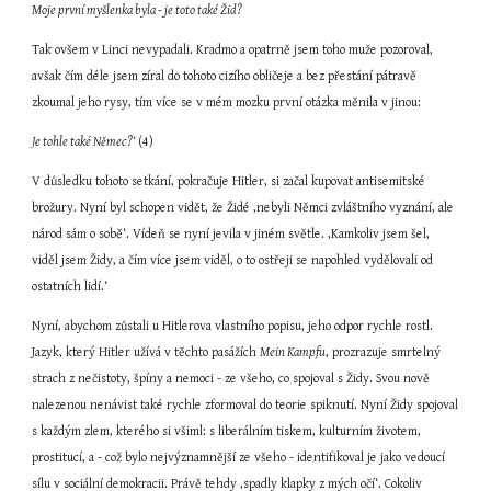
Moje první myšlenka byla - je toto také Žid?
Tak ovšem v Linci nevypadali. Kradmo a opatrně jsem toho muže pozoroval, 
avšak čím déle jsem zíral do tohoto cizího obličeje a bez přestání pátravě 
zkoumal jeho rysy, tím více se v mém mozku první otázka měnila v jinou:
Je tohle také Němec?‘
 (4)
V důsledku tohoto setkání, pokračuje Hitler, si začal kupovat antisemitské 
brožury. Nyní byl schopen vidět, že Židé ‚nebyli Němci zvláštního vyznání, ale 
národ sám o sobě‘. Vídeň se nyní jevila v jiném světle. ‚Kamkoliv jsem šel, 
viděl jsem Židy, a čím více jsem viděl, o to ostřeji se napohled vydělovali od 
ostatních lidí.‘
Nyní, abychom zůstali u Hitlerova vlastního popisu, jeho odpor rychle rostl. 
Jazyk, který Hitler užívá v těchto pasážích 
Mein Kampfu
, prozrazuje smrtelný 
strach z nečistoty, špíny a nemoci - ze všeho, co spojoval s Židy. Svou nově 
nalezenou nenávist také rychle zformoval do teorie spiknutí. Nyní Židy spojoval 
s každým zlem, kterého si všiml: s liberálním tiskem, kulturním životem, 
prostitucí, a - což bylo nejvýznamnější ze všeho - identifikoval je jako vedoucí 
sílu v sociální demokracii. Právě tehdy ‚spadly klapky z mých očí‘. Cokoliv 