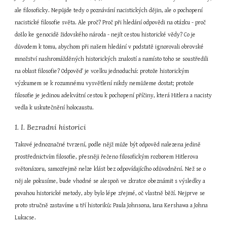
ale filosoficky. Nepůjde tedy o poznávání nacistických dějin, ale o pochopení 
nacistické filosofie světa. Ale proč? Proč při hledání odpovědi na otázku - proč 
došlo ke genocidě židovského národa - nejít cestou historické vědy? Co je 
důvodem k tomu, abychom při našem hledání v podstatě ignorovali obrovské 
množství nashromážděných historických znalostí a namísto toho se soustředili 
na oblast filosofie? Odpověď je vcelku jednoduchá: protože historickým 
výzkumem se k rozumnému vysvětlení nikdy nemůžeme dostat; protože 
filosofie je jedinou adekvátní cestou k pochopení příčiny, která Hitlera a nacisty 
vedla k uskutečnění holocaustu.
1. I. Bezradní historici
Takové jednoznačné tvrzení, podle nějž může být odpověd nalezena jedině 
prostřednictvím filosofie, přesněji řečeno filosofickým rozborem Hitlerova 
světonázoru, samozřejmě nelze klást bez odpovídajícího odůvodnění. Než se o 
něj ale pokusíme, bude vhodné se alespoň ve zkratce obeznámit s výsledky a 
povahou historické metody, aby bylo lépe zřejmé, oč vlastně běží. Nejprve se 
proto stručně zastavíme u tří historiků: Paula Johnsona, Iana Kershawa a Johna 
Lukacse.