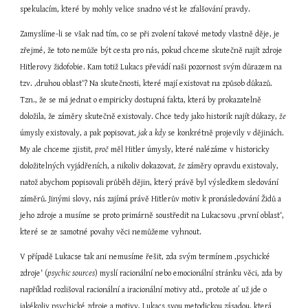
spekulacím, které by mohly velice snadno vést ke zfalšování pravdy.
Zamyslíme-li se však nad tím, co se při zvolení takové metody vlastně děje, je 
zřejmé, že toto nemůže být cesta pro nás, pokud chceme skutečně najít zdroje 
Hitlerovy židofobie. Kam totiž Lukacs převádí naši pozornost svým důrazem na 
tzv. ‚druhou oblast‘? Na skutečnosti, které mají existovat na způsob důkazů. 
Tzn., že se má jednat o empiricky dostupná fakta, která by prokazatelně 
doložila, že záměry skutečně existovaly. Chce tedy jako historik najít důkazy, 
že
úmysly existovaly, a pak popisovat, 
jak
 a 
kdy
 se konkrétně projevily v dějinách. 
My ale chceme zjistit, 
proč
 měl Hitler úmysly, které nalézáme v historicky 
doložitelných vyjádřeních, a nikoliv dokazovat, 
že
 záměry opravdu existovaly, 
natož abychom popisovali průběh dějin, který právě byl výsledkem sledování 
záměrů. Jinými slovy, nás zajímá právě Hitlerův motiv k pronásledování Židů a 
jeho zdroje a musíme se proto primárně soustředit na Lukacsovu ‚první oblast‘, 
které se ze samotné povahy věci nemůžeme vyhnout.
V případě Lukacse tak ani nemusíme řešit, zda svým termínem ‚psychické 
zdroje‘ (
psychic sources
) myslí racionální nebo emocionální stránku věci, zda by 
například rozlišoval racionální a iracionální motivy atd., protože ať už jde o 
jakékoliv psychické zdroje a motivy, Lukacs svou metodickou zásadou, která 