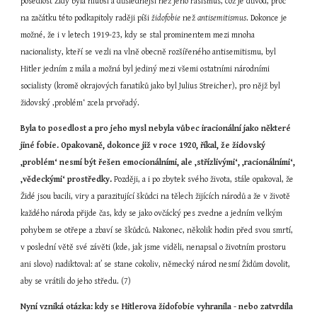
posedlost Židy byla hlubší a důslednější než jeho rasismus, což je důvod, proč 
na začátku této podkapitoly raději píši 
židofobie
 než 
antisemitismus
. Dokonce je 
možné, že i v letech 1919-23, kdy se stal prominentem mezi mnoha 
nacionalisty, kteří se vezli na vlně obecně rozšířeného antisemitismu, byl 
Hitler jedním z mála a možná byl jediný mezi všemi ostatními národními 
socialisty (kromě okrajových fanatiků jako byl Julius Streicher), pro nějž byl 
židovský ‚problém‘ zcela prvořadý.
Byla to posedlost a pro jeho mysl nebyla vůbec iracionální jako některé 
jiné fobie. Opakovaně, dokonce již v roce 1920, říkal, že židovský 
‚problém‘ nesmí být řešen emocionálními, ale ‚střízlivými‘, ‚racionálními‘, 
‚vědeckými‘ prostředky.
 Později, a i po zbytek svého života, stále opakoval, že 
Židé jsou bacili, viry a parazitující škůdci na tělech žijících národů a že v životě 
každého národa přijde čas, kdy se jako ovčácký pes zvedne a jedním velkým 
pohybem se otřepe a zbaví se škůdců. Nakonec, několik hodin před svou smrtí, 
v poslední větě své závěti (kde, jak jsme viděli, nenapsal o životním prostoru 
ani slovo) nadiktoval: ať se stane cokoliv, německý národ nesmí Židům dovolit, 
aby se vrátili do jeho středu. (7)
Nyní vzniká otázka: kdy
se Hitlerova židofobie vyhranila - nebo zatvrdila 