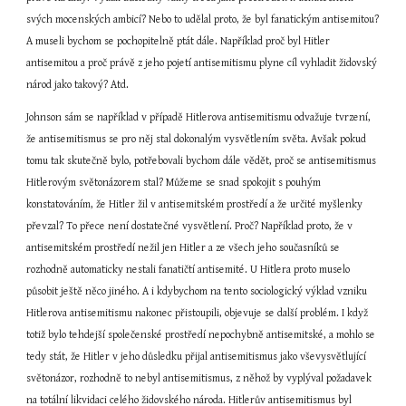
svých mocenských ambicí? Nebo to udělal proto, že byl fanatickým antisemitou? 
A museli bychom se pochopitelně ptát dále. Například proč byl Hitler 
antisemitou a proč právě z jeho pojetí antisemitismu plyne cíl vyhladit židovský 
národ jako takový? Atd.
Johnson sám se například v případě Hitlerova antisemitismu odvažuje tvrzení, 
že antisemitismus se pro něj stal dokonalým vysvětlením světa. Avšak pokud 
tomu tak skutečně bylo, potřebovali bychom dále vědět, proč se antisemitismus 
Hitlerovým světonázorem stal? Můžeme se snad spokojit s pouhým 
konstatováním, že Hitler žil v antisemitském prostředí a že určité myšlenky 
převzal? To přece není dostatečné vysvětlení. Proč? Například proto, že v 
antisemitském prostředí nežil jen Hitler a ze všech jeho současníků se 
rozhodně automaticky nestali fanatičtí antisemité. U Hitlera proto muselo 
působit ještě něco jiného. A i kdybychom na tento sociologický výklad vzniku 
Hitlerova antisemitismu nakonec přistoupili, objevuje se další problém. I když 
totiž bylo tehdejší společenské prostředí nepochybně antisemitské, a mohlo se 
tedy stát, že Hitler v jeho důsledku přijal antisemitismus jako vševysvětlující 
světonázor, rozhodně to nebyl antisemitismus, z něhož by vyplýval požadavek 
na totální likvidaci celého židovského národa. Hitlerův antisemitismus byl 