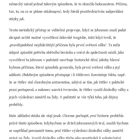
německý národ jednal takovým způsobem, že to skončilo holocaustem. Příčinu, 
tzn. to, na co se ptáme otázkou
proč
, tedy hledá prostřednictvím zodpovídání 
otázky 
jak
.
Tento metodický přístup se viditelně projevuje, když se Johnoson snaží podat 
alespoň určité možné vysvětlení židovské tragédie, totiž když tvrdí, že 
‚pravděpodobně nejdůležitější příčinou byla první světová válka‘. Ta měla 
údajně způsobit potřebu obětního beránka a vnést do společnosti násilí. Jako 
vysvětlení tu Johnson v podstatě navrhuje historické dění. Jakoby hlavní 
hybnou příčinou, která způsobila genocidu, byla první světová válka a její 
události. Obdobným způsobem přistupuje i k Hitlerovi. Konstatuje fakta, např. 
že se Hitler stal chorobným antisemitou, zabývá se tím, jak Hitler v politické 
praxi postupoval, a nakonec uzavírá tvrzením, že
Hitler využil důsledky války a 
jejich výslednici zaměřil na Židy. V podstatě se vše týká toho, jak dějiny 
proběhly.
Naše základní otázka ale stojí jinak. Chceme pochopit, 
proč
 historie proběhla 
právě tímto způsobem. Kdybychom se drželi Johnsonových tezí, snažili bychom 
se například porozumět tomu, proč Hitler výslednici důsledků války zaměřil 
právě na Židy. Využil důsledky války třeba jako prostředek k uskutečnění 