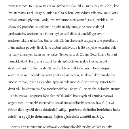
pomezí v roce 1889 jako syn rakouského celníka. Žil v Linci a pak ve Vídni, kde 
byl starostou Karl Lueger. Hitler měl za sebou úctyhodnou válečnou minulost a 
těžkou otravu plynem. Později ve své knize 
Mein Kampf
 (1924) prohlásil, že 
‚židovský problém‘ si uvědomil až jako mladý muž. Jeho otec však byl 
prokazatelný antisemita a Hitler byl po celé dětství a mládí vystaven 
antisemitským názorům. Stal se vůči Židům chorobně zaujatý a tato posedlost v 
něm zůstala po celý život. Jeho osobní vášnivost a ještě víc jeho kolosální vůle 
se staly úhelnými kameny ve válce Německa proti Židům. Bez Hitlera by k ní 
nemohlo dojít. Na druhé straně by ale způsobil jen malou škodu, nebýt 
destruktivních živlů uvnitř Německa, které měl k dispozici. Neobyčejně 
obratně se mu podařilo vytvořit politický náboj tím, že sloučil dohromady dva 
mocné zdroje, jejichž výsledné spojení bylo mocnější než prostý součet těch 
dvou sil. Sloučením malého socialistického uskupení - Německé dělnické strany 
- s násilnickou skupinou bývalých příslušníků branných sil vznikla masová 
organizace, Německá nacionálně socialistická dělnická strana. (NSDAP). (...) 
Hitler dále využil dvou důsledků války - potřebu obětního beránka a kultu 
násilí - a spojil je dohromady. Jejich výslednici zaměřil na Židy
.
Hitlerův antisemitismus obsahoval všechny obvyklé prvky, od křesťanské 