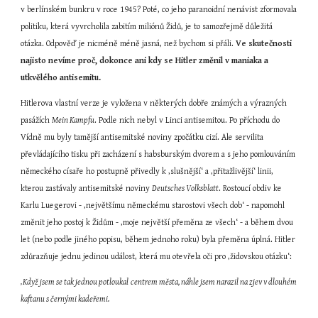
v berlínském bunkru v roce 1945? Poté, co jeho paranoidní nenávist zformovala 
politiku, která vyvrcholila zabitím miliónů Židů, je to samozřejmě důležitá 
otázka. Odpověď je nicméně méně jasná, než bychom si přáli. 
Ve skutečnosti
najisto nevíme proč, dokonce ani kdy
se Hitler změnil v maniaka a 
utkvělého antisemitu.
Hitlerova vlastní verze je vyložena v některých dobře známých a výrazných 
pasážích 
Mein Kampfu
. Podle nich nebyl v Linci antisemitou. Po příchodu do 
Vídně mu byly tamější antisemitské noviny zpočátku cizí. Ale servilita 
převládajícího tisku při zacházení s habsburským dvorem a s jeho pomlouváním 
německého císaře ho postupně přivedly k ‚slušnější‘ a ‚přitažlivější‘ linii, 
kterou zastávaly antisemitské noviny 
Deutsches Volksblatt
. Rostoucí obdiv ke 
Karlu Luegerovi - ‚největšímu německému starostovi všech dob‘ - napomohl 
změnit jeho postoj k Židům - ‚moje největší přeměna ze všech‘ - a během dvou 
let (nebo podle jiného popisu, během jednoho roku) byla přeměna úplná. Hitler 
zdůrazňuje jednu jedinou událost, která mu otevřela oči pro ‚židovskou otázku‘:
‚Když jsem se tak jednou potloukal
centrem města, náhle jsem narazil na zjev v dlouhém 
kaftanu s černými kadeřemi.