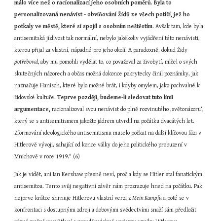
málo více než o racionalizaci jeho osobních poměrů
.
 Byla to 
personalizovaná nenávist - obviňování Židů ze všech potíží, jež ho 
potkaly ve městě, které si spojil s osobním neštěstím
. Avšak tam, kde byla 
antisemitská jízlivost tak normální, nebylo jakékoliv vyjádření této nenávisti, 
kterou přijal za vlastní, nápadné pro jeho okolí. A paradoxně, dokud Židy 
potřeboval,
 aby mu pomohli vydělat to, co považoval za živobytí, mlčel o svých 
skutečných názorech a občas možná dokonce pokrytecky činil poznámky, jak 
naznačuje Hanisch, které bylo možné brát, i kdyby omylem, jako pochvalné k 
židovské kultuře. 
Teprve později, budeme-li sledovat tuto linii 
argumentace, 
racionalizoval svou nenávist do plně rozvinutého ‚světonázoru‘, 
který se s antisemitismem jakožto jádrem utvrdil na počátku dvacátých let. 
Zformování ideologického antisemitismu muselo počkat na další klíčovou fázi v 
Hitlerově vývoji, sahající od konce války do jeho politického probuzení v 
Mnichově v roce 1919." (6)
Jak je vidět, ani Ian Kershaw přesně neví, proč a kdy se Hitler stal fanatickým 
antisemitou. Tento svůj negativní závěr nám prozrazuje hned na počátku. Pak 
nejprve krátce shrnuje Hitlerovu vlastní verzi z 
Mein Kampfu
 a poté se v 
konfrontaci s dostupnými zdroji a dobovými svědectvími snaží sám předložit 