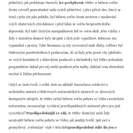
přátelství, jak prohlašuje Hanisch, 
lze pochybovat
. Hitler si během svého 
života vytvořil pozoruhodně málo ryzích přátelství. I přes příval slov, který se 
řinul z jeho úst jako politika, byl během svého života mistrem v maskování 
svých skutečných citů dokonce i před lidmi ze svého bezprostředního 
doprovodu. Byl také chytrým manipulátorem lidí ve svém okolí. Jeho vztahy s 
Židy v mužském domově byly alespoň z části jistě vypočítavé. Robinson mu 
vypomáhal s penězi. Také Neumann za něj vyrovnával malé dluhy. Löffner byl 
Hitlerovým prostředníkem k prodavačům. Ať už byly jeho pravé city jakékoliv, 
ve svých kontaktech s židovskými prodavači a obchodníky byl Hitler jednoduše 
pragmatikem: dokud pro něj mohli prodávat jeho malby, dokázal svou abstraktní 
nechuť k Židům překousnout.
I když se často tvrdí, z velké části na základě Hanischova svědectví a 
nedostatku zmínek o Hitlerových antisemitských názorech ve skrovných 
dostupných zdrojích, že Hitler nebyl během svého pobytu ve Vídni rasistickým 
antisemitou, nenaznačuje vyvážení pravděpodobných možností přeci jen jiné 
vysvětlení? 
Pravděpodobnější
se zdá
, že Hitler skutečně začal Židy 
nenávidět během svého pobytu ve Vídni, jak později tvrdil. Spíš než o 
promyšlený ‚světonázor‘ však v této době
pravděpodobně stále šlo
jen o 