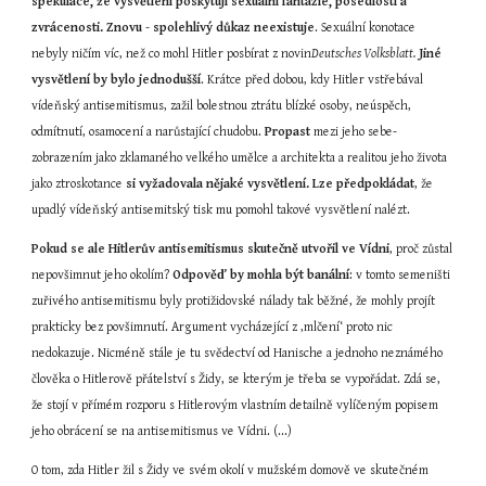
spekulace, že vysvětlení poskytují sexuální fantazie, posedlosti a 
zvrácenosti. Znovu
 - 
spolehlivý důkaz neexistuje
. Sexuální konotace 
nebyly ničím víc, než co mohl Hitler posbírat z novin
Deutsches Volksblatt.
Jiné 
vysvětlení by bylo jednodušší
. Krátce před dobou, kdy Hitler vstřebával 
vídeňský antisemitismus, zažil bolestnou ztrátu blízké osoby, neúspěch, 
odmítnutí, osamocení a narůstající chudobu. 
Propast 
mezi jeho sebe-
zobrazením jako zklamaného velkého umělce a architekta a realitou jeho života 
jako ztroskotance 
si vyžadovala nějaké vysvětlení.
Lze předpokládat
, že 
upadlý vídeňský antisemitský tisk mu pomohl takové vysvětlení nalézt.
Pokud se ale Hitlerův antisemitismus skutečně utvořil ve Vídni
, proč zůstal 
nepovšimnut jeho okolím? 
Odpověď by mohla být
banální
: v tomto semeništi 
zuřivého antisemitismu byly protižidovské nálady tak běžné, že mohly projít 
prakticky bez povšimnutí. Argument vycházející z ‚mlčení‘ proto nic 
nedokazuje. Nicméně stále je tu svědectví od Hanische a jednoho neznámého 
člověka o Hitlerově přátelství s Židy, se kterým je třeba se vypořádat. Zdá se, 
že stojí v přímém rozporu s Hitlerovým vlastním detailně vylíčeným popisem 
jeho obrácení se na antisemitismus ve Vídni. (...)
O tom, zda Hitler žil s Židy ve svém okolí v mužském domově ve skutečném 