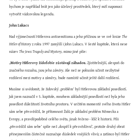
bychom je například brát jen jako účelový prostředek, který měl napomoci 
vytvořit vůdcovskou legendu.
John Lukacs
Nad výjimečností Hitlerova antisemitismu a jeho příčinou se ve své knize 
The 
Hitler of History
 z roku 1997 zamýšlí i John Lukacs. V šesté kapitole, která nese 
název 
The Jews: Tragedy and Mystery
, mimo jiné píše:
„
Motivy Hitlerovy židofobie zůstávají záhadou.
 Zjistitelnější, alespoň do 
značného rozsahu, jsou jeho 
záměry
. Ale než se pokusím učinit nezbytné 
rozlišení mezi motivy a záměry, bude namístě učinit ještě další rozlišení.
Musíme si uvědomit, že židovský ‚problém‘ byl Hitlerovou základní posedlostí. 
Jak jsem naznačil v 5. kapitole, mnohem základnější posedlostí než byla jeho 
posedlost důležitostí životního prostoru. V určitém momentě svého života Hitler 
sám sebe přesvědčil, že přítomnost Židů je základní problém Německa a 
Evropy, a pravděpodobně celého světa, jinak řečeno - klíč k historii. Píši 
‚přesvědčil sám sebe‘ spíše než ‚dospěl k přesvědčení‘, protože druhý obrat 
přinejmenším částečně naznačuje důsledek vnějších vlivů; a zatímco byl Hitler 