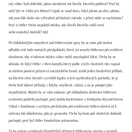
něj vůbec bylo důležité, jakou národnost má člověk, kterého potkává? Proč by 
měli být ve Vídni jen Němci? Copak se snad dnes, když jdeme po ulici, ptáme, 
zda jsou lidé okolo nás výhradně příslušníci národa, v jehož státě se nacházíme? 
Proč si Hitler třeba nepoložil otázku, zda člověk kterého viděl není 
sebevražedný útočník? Atd.
Při důkladnějším zamyšlení nad Hitlerovými spisy by se nám pak možná 
odhalila celá řada nutných předpokladů, které již muselo Hitlerovo přesvědčení 
obsahovat, aby si takovou otázku vůbec mohl smysluplně klást. Třeba by se 
ukázalo, že když Hitler v 
Mein Kampfu, 
který podle svých vlastních slov napsal 
za účelem poučení příznivců nacistického hnutí, uvádí jeden konkrétní příklad, 
na kterém chce čtenáři vysvětlit logiku svých myšlenkových pochodů, že je 
třeba brát takové příhody, i kdyby smyšlené, vážně, a ne je pomíjet jako 
nepodstatné. Možná by se nám nakonec při důkladném sledování Hitlerova 
uvažování podařilo pochopit, proč mohla konfrontace s tehdejším obyvatelstvem 
Vídně v kombinaci s určitým předchozím přesvědčením Hitlera dovést až k 
něčemu tak obludnému, jako je genocida. Třeba bychom pak skutečně dokázali 
pochopit, proč byl Hitler fanatickým antisemitou.
To by ovšem vyžadovalo filosofičtější přístup k Hitlerovým spisům a nesměli 