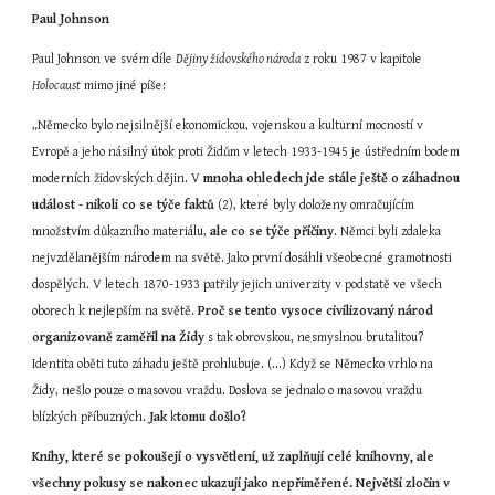
Paul Johnson
Paul Johnson ve svém díle 
Dějiny židovského národa
 z roku 1987 v kapitole 
Holocaust
 mimo jiné píše:
„Německo bylo nejsilnější ekonomickou, vojenskou a kulturní mocností v 
Evropě a jeho násilný útok proti Židům v letech 1933-1945 je ústředním bodem 
moderních židovských dějin. V 
mnoha ohledech jde stále ještě o záhadnou 
událost - nikoli co se týče faktů 
(2), které byly doloženy omračujícím 
množstvím důkazního materiálu, 
ale co se týče příčiny
. Němci byli zdaleka 
nejvzdělanějším národem na světě. Jako první dosáhli všeobecné gramotnosti 
dospělých. V letech 1870-1933 patřily jejich univerzity v podstatě ve všech 
oborech k nejlepším na světě. 
Proč
se tento vysoce civilizovaný národ 
organizovaně zaměřil na Židy
 s tak obrovskou, nesmyslnou brutalitou? 
Identita oběti tuto záhadu ještě prohlubuje. (...) Když se Německo vrhlo na 
Židy, nešlo pouze o masovou vraždu. Doslova se jednalo o masovou vraždu 
blízkých příbuzných. 
Jak
 k
tomu došlo?
Knihy, které se pokoušejí o vysvětlení, už zaplňují celé knihovny, ale 
všechny pokusy se nakonec ukazují jako nepřiměřené. Největší zločin v 