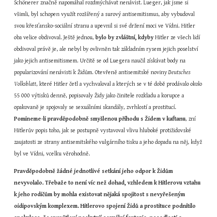
Schönerer značně napomáhal rozdmýchávat nenávist. Lueger, jak jsme si 
všimli, byl schopen využít rozšířený a surový antisemitismus, aby vybudoval 
svou křesťansko-sociální stranu a upevnil si své držení moci ve Vídni. Hitler 
oba velice obdivoval. Ještě jednou, 
bylo by zvláštní, kdyby
 Hitler ze všech lidí 
obdivoval právě je, ale nebyl by ovlivněn tak základním rysem jejich poselství 
jako jejich antisemitismem. Určitě se od Luegera naučil získávat body na 
popularizování nenávisti k Židům. Otevřeně antisemitské noviny
 Deutsches 
Volksblatt
, které Hitler četl a vychvaloval a kterých se v té době prodávalo okolo 
55 000 výtisků denně, popisovaly Židy jako činitele rozkladu a korupce a 
opakovaně je spojovaly se sexuálními skandály, zvrhlostí a prostitucí. 
Pomineme-li pravděpodobně smyšlenou příhodu s Židem v kaftanu
, zní 
Hitlerův popis toho, jak se postupně vystavoval vlivu hluboké protižidovské 
zaujatosti ze strany antisemitského vulgárního tisku a jeho dopadu na něj, když 
byl ve Vídni, vcelku věrohodně.
Pravděpodobně žádné jednotlivé setkání jeho odpor k Židům 
nevyvolalo. Třebaže to není víc než dohad, vzhledem k Hitlerovu vztahu 
k jeho rodičům by mohla existovat nějaká spojitost s nevyřešeným 
oidipovským komplexem. Hitlerovo spojení Židů a prostituce podnítilo 