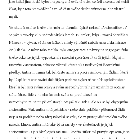
jako každá jiná lidská bytost nepochybně ovlivněn tím, co četl a co ostatní mohli 
říkat, bylo toto přesvědčení z velké části svého druhu výtvorem jeho vlastní 
mysli.
Ve skutečnosti se k němu termín ‚antisemita‘ úplně nehodí. ‚Antisemitismus‘ 
se jako slovo objevil v sedmdesátých letech 19. století, když - možná obzvlášť v 
Německu - bývalá, většinou (ačkoliv nikdy výlučně) náboženská diskriminace 
Židů slábla. Co místo toho zesílilo, byla kategorizace a názory na segregaci Židů 
(nebo dokonce jejich vypovězení z národní společnosti) kvůli jejich údajným 
rasovým vlastnostem, dokonce včetně křesťanů s nedávnými židovskými 
předky. Antisemitismus tak byl často namířen proti asimilovaným Židům, kteří 
byli úspěšní v obsazování důležitých pozic ve svých národních společnostech, 
kteří si byli jisti svými právy a svým nezpochybnitelným uznáním za občany 
státu. Mnozí lidé v mnoha částech světa se proti takovému 
nezpochybnitelnému přijetí stavěli. Stejně tak Hitler. Ale on nebyl obyčejným 
antisemitou. Málo antisemitů pokládalo - nebo stále pokládá - přítomnost Židů 
nejen za problém nebo zdroj národní nevole, ale za 
principiální
 problém svého 
národa. Mnoho antisemitů také bývá rasisty - ve skutečnosti je jejich 
antisemitismus jen částí jejich rasismu - kdežto Hitler byl pravým opakem. Jeho 