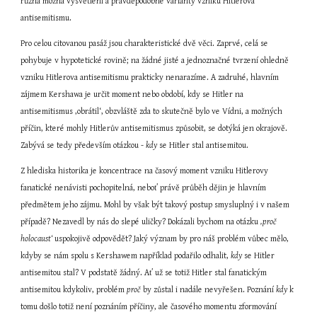
různá možná vysvětlení a pravděpodobné varianty vzniku Hitlerova 
antisemitismu.
Pro celou citovanou pasáž jsou charakteristické dvě věci. Zaprvé, celá se 
pohybuje v hypotetické rovině; na žádné jisté a jednoznačné tvrzení ohledně 
vzniku Hitlerova antisemitismu prakticky nenarazíme. A zadruhé, hlavním 
zájmem Kershawa je určit moment nebo období, kdy se Hitler na 
antisemitismus ‚obrátil‘, obzvláště zda to skutečně bylo ve Vídni, a možných 
příčin, které mohly Hitlerův antisemitismus způsobit, se dotýká jen okrajově. 
Zabývá se tedy především otázkou - 
kdy
 se Hitler stal antisemitou.
Z hlediska historika je koncentrace na časový moment vzniku Hitlerovy 
fanatické nenávisti pochopitelná, neboť právě průběh dějin je hlavním 
předmětem jeho zájmu. Mohl by však být takový postup smysluplný i v našem 
případě? Nezavedl by nás do slepé uličky? Dokázali bychom na otázku 
‚proč 
holocaust‘
 uspokojivě odpovědět? Jaký význam by pro náš problém vůbec mělo, 
kdyby se nám spolu s Kershawem například podařilo odhalit, 
kdy
 se Hitler 
antisemitou stal? V podstatě žádný. Ať už se totiž Hitler stal fanatickým 
antisemitou kdykoliv, problém 
proč
 by zůstal i nadále nevyřešen. Poznání 
kdy
 k 
tomu došlo totiž není poznáním příčiny, ale časového momentu zformování 