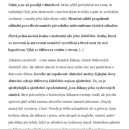
Vídni, a ne až později v Mnichově.
 Nelze příliš pochybovat ani o tom, že 
rozhodující byly jeho zkušenosti s mnichovskými levičáky a poté se sovětským 
‚režimem‘ s mnoha jeho židovskými vůdci. 
Nicméně
náhlé propuknutí 
základní posedlosti namísto původního antisemitismu zůstává záhadou.
Zbývá jedna možná úvaha o motivační síle jeho židofobie
, 
úvaha, která 
se nerovná (a ani rovnat nemůže) vysvětlení a která není víc než 
hypotézou. Týká se Hitlerova vztahu s otcem.
 (...)
‚Poháněn nenávistí‘ - o tom máme dostatek důkazů, včetně Hitlerových 
vlastních slov. Ale takové obecné tvrzení není ničím více než postřehem o 
duševním sklonu. 
Dovolte mi zopakovat: skutečné motivy či jinými slovy 
skutečné zdroje Hitlerovy židofobie nejsou zjistitelné.
To, co je 
zjistitelnější a zjistitelné opodstatněně, jsou důkazy jeho vyslovených 
záměrů.
 Mezi právnickým a historickým důkazem existuje rozdíl, ale pro oba 
správně platí veliká maxima zdravého rozumu Samuela Johnsona: ‚Úmysly 
musejí být vyvozeny z činů.‘ Pravda je těžko uchopitelná věc a právo je často 
hrubým sítem; ale dokonce i právo, nebo alespoň to anglické, uznává ‚motiv‘ 
jako důkaz jen tehdy, když se odvolává na vyslovený úmysl. Historikovo pátrání 