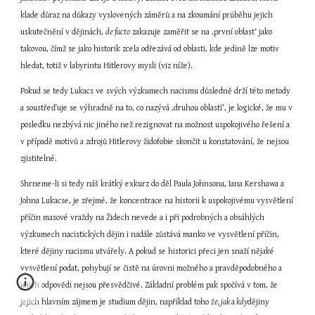
klade důraz na důkazy vyslovených záměrů a na zkoumání průběhu jejich 
uskutečnění v dějinách, 
de facto
 zakazuje zaměřit se na ‚první oblast‘ jako 
takovou, čímž se jako historik zcela odřezává od oblasti, kde jedině lze motiv 
hledat, totiž v labyrintu Hitlerovy mysli (viz níže).
Pokud se tedy Lukacs ve svých výzkumech nacismu důsledně drží této metody 
a soustřeďuje se výhradně na to, co nazývá ‚druhou oblastí‘, je logické, že mu v 
posledku nezbývá nic jiného než rezignovat na možnost uspokojivého řešení a 
v případě motivů a zdrojů Hitlerovy židofobie skončit u konstatování, že nejsou 
zjistitelné.
Shrneme-li si tedy náš krátký exkurz do děl Paula Johnsona, Iana Kershawa a 
Johna Lukacse, je zřejmé, že koncentrace na historii k uspokojivému vysvětlení 
příčin masové vraždy na Židech nevede a i při podrobných a obsáhlých 
výzkumech nacistických dějin i nadále zůstává manko ve vysvětlení příčin, 
které dějiny nacismu utvářely. A pokud se historici přeci jen snaží nějaké 
vysvětlení podat, pohybují se čistě na úrovni možného a pravděpodobného a 
jejich odpovědi nejsou přesvědčivé. Základní problém pak spočívá v tom, že 
jejich hlavním zájmem je studium dějin, například toho 
že, jak 
a
 kdy
dějiny 