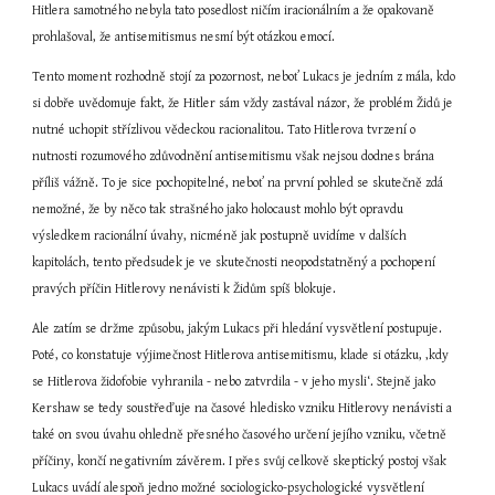
Hitlera samotného nebyla tato posedlost ničím iracionálním a že opakovaně 
prohlašoval, že antisemitismus nesmí být otázkou emocí.
Tento moment rozhodně stojí za pozornost, neboť Lukacs je jedním z mála, kdo 
si dobře uvědomuje fakt, že Hitler sám vždy zastával názor, že problém Židů je 
nutné uchopit střízlivou vědeckou racionalitou. Tato Hitlerova tvrzení o 
nutnosti rozumového zdůvodnění antisemitismu však nejsou dodnes brána 
příliš vážně. To je sice pochopitelné, neboť na první pohled se skutečně zdá 
nemožné, že by něco tak strašného jako holocaust mohlo být opravdu 
výsledkem racionální úvahy, nicméně jak postupně uvidíme v dalších 
kapitolách, tento předsudek je ve skutečnosti neopodstatněný a pochopení 
pravých příčin Hitlerovy nenávisti k Židům spíš blokuje.
Ale zatím se držme způsobu, jakým Lukacs při hledání vysvětlení postupuje. 
Poté, co konstatuje výjimečnost Hitlerova antisemitismu, klade si otázku, ‚kdy 
se Hitlerova židofobie vyhranila - nebo zatvrdila - v jeho mysli‘. Stejně jako 
Kershaw se tedy soustřeďuje na časové hledisko vzniku Hitlerovy nenávisti a 
také on svou úvahu ohledně přesného časového určení jejího vzniku, včetně 
příčiny, končí negativním závěrem. I přes svůj celkově skeptický postoj však 
Lukacs uvádí alespoň jedno možné sociologicko-psychologické vysvětlení 