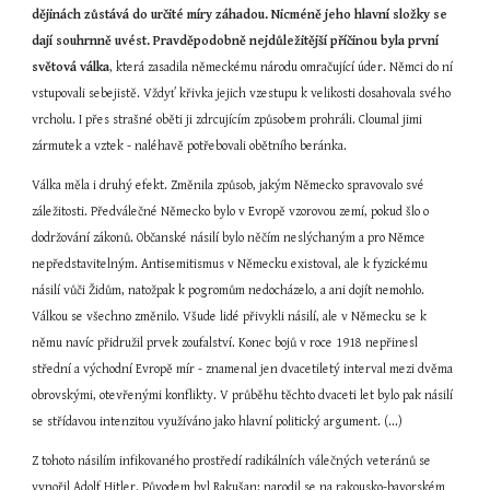
dějinách zůstává do určité míry záhadou. Nicméně jeho hlavní složky se 
dají souhrnně uvést.
Pravděpodobně nejdůležitější příčinou
byla první 
světová válka
, která zasadila německému národu omračující úder. Němci do ní 
vstupovali sebejistě. Vždyť křivka jejich vzestupu k velikosti dosahovala svého 
vrcholu. I přes strašné oběti ji zdrcujícím způsobem prohráli. Cloumal jimi 
zármutek a vztek - naléhavě potřebovali obětního beránka.
Válka měla i druhý efekt. Změnila způsob, jakým Německo spravovalo své 
záležitosti. Předválečné Německo bylo v Evropě vzorovou zemí, pokud šlo o 
dodržování zákonů. Občanské násilí bylo něčím neslýchaným a pro Němce 
nepředstavitelným. Antisemitismus v Německu existoval, ale k fyzickému 
násilí vůči Židům, natožpak k pogromům nedocházelo, a ani dojít nemohlo. 
Válkou se všechno změnilo. Všude lidé přivykli násilí, ale v Německu se k 
němu navíc přidružil prvek zoufalství. Konec bojů v roce 1918 nepřinesl 
střední a východní Evropě mír - znamenal jen dvacetiletý interval mezi dvěma 
obrovskými, otevřenými konflikty. V průběhu těchto dvaceti let bylo pak násilí 
se střídavou intenzitou využíváno jako hlavní politický argument. (...)
Z tohoto násilím infikovaného prostředí radikálních válečných veteránů se 
vynořil Adolf Hitler. Původem byl Rakušan: narodil se na rakousko-bavorském 