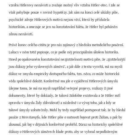
vzniku Hitlerovy nenávisti a zvažuje možný vliv vztahu Hitler-otec. I zde se 
však pohybuje pouze v rovině hypotézy. Jak sám na konci celé ukázky píše, 
psychické zdroje Hitlerových motivů nejsou věcí, která by příslušela 
historikům, a omezuje se jen na konstatování faktu, že Hitler byl poháněn 
silnou nenávistí.
Právě konec celého citátu je pro nás zajímavý z hlediska metodického poučení. 
Lukacs v něm totiž popisuje, co je podle něj principiálním úkolem historika. 
Hned po opakovaném konstatování nezjistitelnosti motivů píše, že ‚zjistitelnější 
jsou důkazy jeho vyslovených záměrů‘, a jak dále z textu vysvítá, má na mysli 
důkaz ve smyslu empiricky dostupného faktu, tzn. něco, co může historická 
věda spolehlivě doložit. Konkrétně mu jde o vyjádření Hitlerových úmyslů 
(dejme tomu, že má na mysli například veřejné projevy, rozkazy či jiné 
dokumenty, které by dokázaly, že taková židofobie existovala a že Hitler měl 
opravdu v úmyslu Židy zlikvidovat) a následně i o vývoj toho, jak a kdy se 
takové úmysly uskutečnily. Mohl by tedy například postupovat tak, že by hledal 
pasáže z 
Mein Kampfu
, kde Hitler píše o nutnosti bojovat proti Židům, a pak by 
zkoumal, jak boj v dějinách konkrétně proběhl. Důraz na historicky spolehlivé 
důkazy o Hitlerových záměrech klade proto, aby se vyhnul nepodloženým 