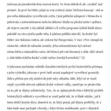
Judensau
 po pseudovědeckou rasovou teorii. Ve dvou ohledech ale ‚vynikal‘ nad 
průměr. Za prvé ho Hitler přijal za svůj světový názor 
(Weltanschauung)
 - stal se 
pro něho dokonalým vysvětlením světa. I jiná politická uskupení v Německu si 
pohrávala s antisemitismem nebo ho dokonce kladla na přední místo v politice, 
ale teprve nacisté z něj udělali základ a cíl svého programu (ačkoli kladli důraz 
pokaždé na něco jiného podle toho, k jakému publiku mluvili). Za druhé byl 
Hitler sice Rakušan rodem, ale srdcem byl Pangermán. V roce 1914 vstoupil do 
německé, nikoli do rakouské armády. Jeho antisemitismus byl směsicí 
německého a rakouského vzoru. Od Němců převzal ohromný a stále sílící strach 
z ‚žido-bolševického Ruska‘ a také mýtus 
Sionských protokolů
." (3)
U Johnsona nacházíme několik charakteristických prvků historického přístupu 
a jeho výsledků. Johnson v prvé řadě nezná uspokojivé vysvětlení genocidy 
Židů a příčina pro něj zůstává do jisté míry záhadou. Dále, když už se snaží 
nějak vysvětlit otřesné události druhé světové války, zaměřuje se především 
na to, jak se dějiny uskutečnily. Tzn., že se zajímá především o faktický průběh 
historických událostí a vysvětlení se snaží podat tak, že si klade otázku - 
jak
 k 
tomu došlo? Jinými slovy, domnívá se, že když pozná, jak dějiny proběhly, že z 
toho bude moci pochopit i důvody, i když třebas nedokonale, proč v dějinách 