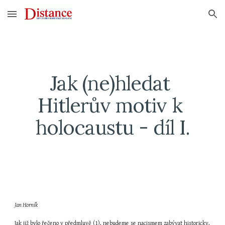
Skip to main content
Skip to navigation
Jak (ne)hledat 
Hitlerův motiv k 
holocaustu - díl I.
Jan Horník
Jak již bylo řečeno v předmluvě (1), nebudeme se nacismem zabývat historicky, 