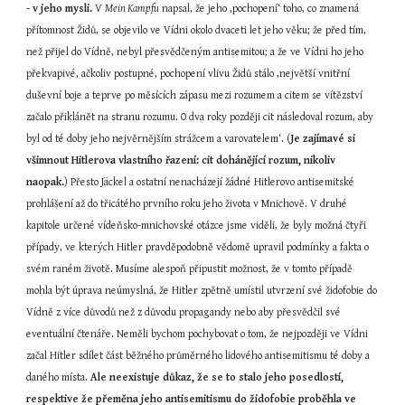
- v jeho mysli.
 V 
Mein Kampfu
 napsal, že jeho ‚pochopení‘ toho, co znamená 
přítomnost Židů, se objevilo ve Vídni okolo dvaceti let jeho věku; že před tím, 
než přijel do Vídně, nebyl přesvědčeným antisemitou; a že ve Vídni ho jeho 
překvapivé, ačkoliv postupné, pochopení vlivu Židů stálo ‚největší vnitřní 
duševní boje a teprve po měsících zápasu mezi rozumem a citem se vítězství 
začalo přiklánět na stranu rozumu. O dva roky později cit následoval rozum, aby 
byl od té doby jeho nejvěrnějším strážcem a varovatelem‘. (
Je zajímavé si 
všimnout Hitlerova vlastního řazení: cit dohánějící rozum, nikoliv 
naopak.
) Přesto Jäckel a ostatní nenacházejí žádné Hitlerovo antisemitské 
prohlášení až do třicátého prvního roku jeho života v Mnichově. V druhé 
kapitole určené vídeňsko-mnichovské otázce jsme viděli, že byly možná čtyři 
případy, ve kterých Hitler pravděpodobně vědomě upravil podmínky a fakta o 
svém raném životě. Musíme alespoň připustit možnost, že v tomto případě 
mohla být úprava neúmyslná, že Hitler zpětně umístil utvrzení své židofobie do 
Vídně z více důvodů než z důvodu propagandy nebo aby přesvědčil své 
eventuální čtenáře. Neměli bychom pochybovat o tom, že nejpozději ve Vídni 
začal Hitler sdílet část běžného průměrného lidového antisemitismu té doby a 
daného místa. 
Ale neexistuje důkaz, že se to stalo jeho posedlostí, 
respektive že přeměna jeho antisemitismu do židofobie proběhla ve 