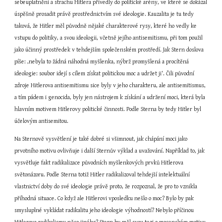
sebeuplatnění a strachu Hitlera přivedly do politické arény, ve které se dokázal 
úspěšně prosadit právě prostřednictvím své ideologie. Kauzalita je tu tedy 
taková, že Hitler měl původně nějaké charakterové rysy, které ho vedly ke 
vstupu do politiky, a svou ideologii, včetně jejího antisemitismu, při tom použil 
jako účinný prostředek v tehdejším společenském prostředí. Jak Stern doslova 
píše: ‚nebyla to žádná náhodná myšlenka, nýbrž promyšlená a procítěná 
ideologie: soubor idejí s cílem získat politickou moc a udržet ji‘. Čili původní 
zdroje Hitlerova antisemitismu sice byly v jeho charakteru, ale antisemitismus, 
a tím pádem i genocida, byly jen nástrojem k získání a udržení moci, která byla 
hlavním motivem Hitlerovy politické činnosti. Podle Sterna by tedy Hitler byl 
účelovým antisemitou.
Na Sternově vysvětlení je také dobré si všimnout, jak chápání moci jako 
prvotního motivu ovlivňuje i další Sternův výklad a uvažování. Například to, jak 
vysvětluje fakt radikalizace původních myšlenkových prvků Hitlerova 
světonázoru. Podle Sterna totiž Hitler radikalizoval tehdejší intelektuální 
vlastnictví doby do své ideologie právě proto, že rozpoznal, že pro to vznikla 
příhodná situace. Co když ale Hitlerovi vposledku nešlo o moc? Bylo by pak 
smysluplné vykládat radikalitu jeho ideologie výhodností? Nebylo příčinou 