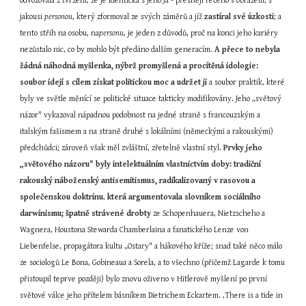
odvozovala z tvrzení, že je identická s jeho Já - přesněji řečeno s obrazem, s 
jakousi 
personou
, který zformoval ze svých záměrů a jíž 
zastíral své úzkosti
; a 
tento střih na osobu, na
personu
, je jeden z důvodů, proč na konci jeho kariéry 
nezůstalo nic, co by mohlo být předáno dalším generacím. 
A přece to nebyla 
žádná náhodná myšlenka, nýbrž promyšlená a procítěná idologie: 
soubor idejí s cílem získat politickou moc a udržet ji
 a soubor praktik, které 
byly ve světle měnící se politické situace takticky modifikovány. Jeho „světový 
názor" vykazoval nápadnou podobnost na jedné straně s francouzským a 
italským fašismem a na straně druhé s lokálními (německými a rakouskými) 
předchůdci; zároveň však měl zvláštní, zřetelně vlastní styl. 
Prvky jeho 
„světového názoru" byly intelektuálním vlastnictvím doby:
tradiční 
rakouský náboženský antisemitismus, radikalizovaný v rasovou a 
společenskou doktrínu
, 
která argumentovala slovníkem sociálního 
darwinismu; špatně strávené drobty
 ze Schopenhauera, Nietzscheho a 
Wagnera, Houstona Stewarda Chamberlaina a fanatického Lenze von 
Liebenfelse, propagátora kultu „Ostary" a hákového kříže; snad také něco málo 
ze sociologů Le Bona, Gobineaua a Sorela, a to všechno (přičemž Lagarde k tomu 
přistoupil teprve později) bylo znovu oživeno v Hitlerově myšlení po první 
světové válce jeho přítelem básníkem Dietrichem Eckartem. ‚There is a tide in 