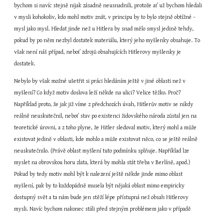
bychom si navíc stejně nijak zásadně neusnadnili, protože ať už bychom hledali 
v mysli kohokoliv, kdo mohl motiv znát, v principu by to bylo stejně obtížné - 
mysl jako mysl. Hledat jinde než u Hitlera by snad mělo smysl jedině tehdy, 
pokud by po něm nezbyl dostatek materiálu, který jeho myšlenky obsahuje. To 
však není náš případ, neboť zdrojů obsahujících Hitlerovy myšlenky je 
dostatek.
Nebylo by však možné ušetřit si práci hledáním ještě v jiné oblasti než v 
myšlení? Co když motiv doslova leží někde na ulici? Velice těžko. Proč? 
Například proto, že jak již víme z předchozích úvah, Hitlerův motiv se nikdy 
reálně neuskutečnil, neboť stav po existenci židovského národa zůstal jen na 
teoretické úrovni, a z toho plyne, že Hitler sledoval motiv, který mohl a může 
existovat jedině v oblasti, kde mohlo a může existovat něco, co se ještě reálně 
neuskutečnilo. (Právě oblast myšlení tuto podmínku splňuje. Například lze 
myslet na obrovskou horu zlata, která by mohla stát třeba v Berlíně, apod.) 
Pokud by tedy motiv mohl být k nalezení ještě někde jinde mimo oblast 
myšlení, pak by to každopádně musela být nějaká oblast mimo empiricky 
dostupný svět a ta nám bude jen stěží lépe přístupná než obsah Hitlerovy 
mysli. Navíc bychom nakonec stáli před stejným problémem jako v případě 