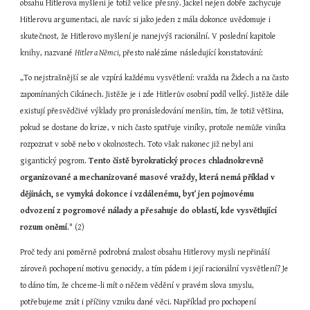
obsahu Hitlerova myšlení je totiž velice přesný. Jäckel nejen dobře zachycuje 
Hitlerovu argumentaci, ale navíc si jako jeden z mála dokonce uvědomuje i 
skutečnost, že Hitlerovo myšlení je nanejvýš racionální. V poslední kapitole 
knihy, nazvané 
Hitler a Němci,
 přesto nalézáme následující konstatování:
„To nejstrašnější se ale vzpírá každému vysvětlení: vražda na Židech a na často 
zapomínaných Cikánech. Jistěže je i zde Hitlerův osobní podíl velký. Jistěže dále 
existují přesvědčivé výklady pro pronásledování menšin, tím, že totiž většina, 
pokud se dostane do krize, v nich často spatřuje viníky, protože nemůže viníka 
rozpoznat v sobě nebo v okolnostech. Toto však nakonec již nebyl ani 
gigantický pogrom. 
Tento čistě byrokratický proces chladnokrevně 
organizované a mechanizované masové vraždy, která nemá příklad v 
dějinách, se vymyká dokonce i vzdálenému, byť jen pojmovému 
odvození z pogromové nálady a přesahuje do oblastí, kde vysvětlující 
rozum oněmí
." (2)
Proč tedy ani poměrně podrobná znalost obsahu Hitlerovy mysli nepřináší 
zároveň pochopení motivu genocidy, a tím pádem i její racionální vysvětlení? Je 
to dáno tím, že chceme-li mít o něčem vědění v pravém slova smyslu, 
potřebujeme znát i příčiny vzniku dané věci. Například pro pochopení 