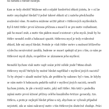
na náhodu a hledat naslepo.
Kam se tedy obrátit? Můžeme mít o nějaké konkrétní oblasti jistotu, že v ní lze 
motiv smysluplně hledat? O jedné takové oblasti už z našeho předchozího 
uvažování víme. Po motivu můžeme určitě pátrat v Hitlerových myšlenkách. 
Byl-li totiž Hitler první účinnou příčinou a musel-li se pro motiv rozhodnout, 
pak ho musel znát, a motiv tím pádem musel existovat v jeho mysli. Jinak by ho 
Hitler nemohl zvolit a holocaust spustit. Hitlerova mysl je tedy evidentně 
oblastí, kde má smysl hledat. Protože je však Hitler mrtev a možnost křížového 
výslechu nenávratně zanikla, budeme se muset spokojit už jen s tím, co nám po 
Hitlerově mysli zbylo, respektive se záznamem jeho myšlení.
Nemohli bychom však motiv najít snáze ještě někde jinde? Mimo obsah 
Hitlerovy mysli? Nebylo by možné hledat například v myšlení jiných nacistů? 
To by zřejmě v zásadě možné bylo, ale problém by nakonec byl v tom, že kdyby 
se nám motiv k holocaustu podařilo nalézt v myšlení jiných nacistů, neměli 
bychom jistotu, že jde o tentýž motiv, jaký měl Hitler. Nás totiž v posledku 
zajímá motiv první účinné příčiny celého kauzálního řetězce genocidy, tzn. 
Hitlera, a proto je nejlepší hledat přímo u něj, abychom se vyhnuli případné 
nejistotě, zda se námi nalezený motiv s tím Hitlerovým skutečně shoduje. Práci 