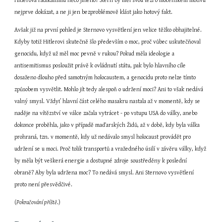
Hitlerova radikalismu něco jiného? Stern by měl svou tezi o mocenském motivu 
nejprve dokázat, a ne ji jen bezproblémově klást jako hotový fakt.
Avšak již na první pohled je Sternovo vysvětlení jen velice těžko obhajitelné. 
Kdyby totiž Hitlerovi skutečně šlo především o moc, proč vůbec uskutečňoval 
genocidu, když už měl moc pevně v rukou? Pokud měla ideologie a 
antisemitismus posloužit právě k ovládnutí státu, pak bylo hlavního cíle 
dosaženo dlouho před samotným holocaustem, a genocidu proto nelze tímto 
způsobem vysvětlit. Mohlo jít tedy alespoň o udržení moci? Ani to však nedává 
valný smysl. Vždyť hlavní část celého masakru nastala až v momentě, kdy se 
naděje na vítězství ve válce začala vytrácet - po vstupu USA do války, anebo 
dokonce proběhla, jako v případě maďarských Židů, až v době, kdy byla válka 
prohraná, tzn. v momentě, kdy už nedávalo smysl holocaust provádět pro 
udržení se u moci. Proč tolik transportů a vražedného úsilí v závěru války, když 
by měla být veškerá energie a dostupné zdroje soustředěny k poslední 
obraně? Aby byla udržena moc? To nedává smysl. Ani Sternovo vysvětlení 
proto není přesvědčivé.
(
Pokračování příště
.)