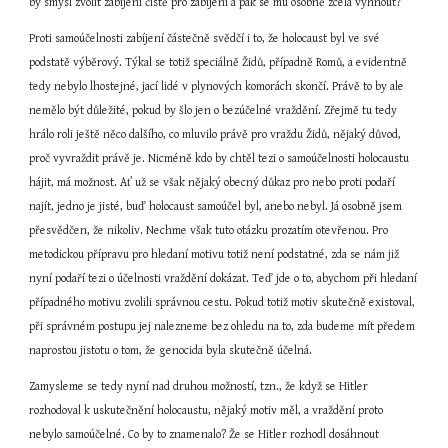
by smysl zvolit zabíjení čistě pro zabíjení a pak se mu osobně zcela vyhnout?
Proti samoúčelnosti zabíjení částečně svědčí i to, že holocaust byl ve své 
podstatě výběrový. Týkal se totiž speciálně Židů, případně Romů, a evidentně 
tedy nebylo lhostejné, jací lidé v plynových komorách skončí. Právě to by ale 
nemělo být důležité, pokud by šlo jen o bezúčelné vraždění. Zřejmě tu tedy 
hrálo roli ještě něco dalšího, co mluvilo právě pro vraždu Židů, nějaký důvod, 
proč vyvraždit právě je. Nicméně kdo by chtěl tezi o samoúčelnosti holocaustu 
hájit, má možnost. Ať už se však nějaký obecný důkaz pro nebo proti podaří 
najít, jedno je jisté, buď holocaust samoúčel byl, anebo nebyl. Já osobně jsem 
přesvědčen, že nikoliv. Nechme však tuto otázku prozatím otevřenou. Pro 
metodickou přípravu pro hledaní motivu totiž není podstatné, zda se nám již 
nyní podaří tezi o účelnosti vraždění dokázat. Teď jde o to, abychom při hledaní 
případného motivu zvolili správnou cestu. Pokud totiž motiv skutečně existoval, 
při správném postupu jej nalezneme bez ohledu na to, zda budeme mít předem 
naprostou jistotu o tom, že genocida byla skutečně účelná.
Zamysleme se tedy nyní nad druhou možností, tzn., že když se Hitler 
rozhodoval k uskutečnění holocaustu, nějaký motiv měl, a vraždění proto 
nebylo samoúčelné. Co by to znamenalo? Že se Hitler rozhodl dosáhnout 