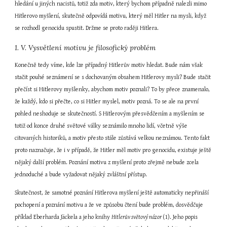
hledání u jiných nacistů, totiž zda motiv, který bychom případně nalezli mimo 
Hitlerovo myšlení, skutečně odpovídá motivu, který měl Hitler na mysli, když 
se rozhodl genocidu spustit. Držme se proto raději Hitlera.
1. V. Vysvětlení motivu je filosofický problém
Konečně tedy víme, kde lze případný Hitlerův motiv hledat. Bude nám však 
stačit pouhé seznámení se s dochovaným obsahem Hitlerovy mysli? Bude stačit 
přečíst si Hitlerovy myšlenky, abychom motiv poznali? To by přece znamenalo, 
že každý, kdo si přečte, co si Hitler myslel, motiv pozná. To se ale na první 
pohled neshoduje se skutečností. S Hitlerovým přesvědčením a myšlením se 
totiž od konce druhé světové války seznámilo mnoho lidí, včetně výše 
citovaných historiků, a motiv přesto stále zůstává velkou neznámou. Tento fakt 
proto naznačuje, že i v případě, že Hitler měl motiv pro genocidu, existuje ještě 
nějaký další problém. Poznání motivu z myšlení proto zřejmě nebude zcela 
jednoduché a bude vyžadovat nějaký zvláštní přístup.
Skutečnost, že samotné poznání Hitlerova myšlení ještě automaticky nepřináší 
pochopení a poznání motivu a že ve způsobu čtení bude problém, dosvědčuje 
příklad Eberharda Jäckela a jeho knihy 
Hitlerův světový názor 
(1). Jeho popis 