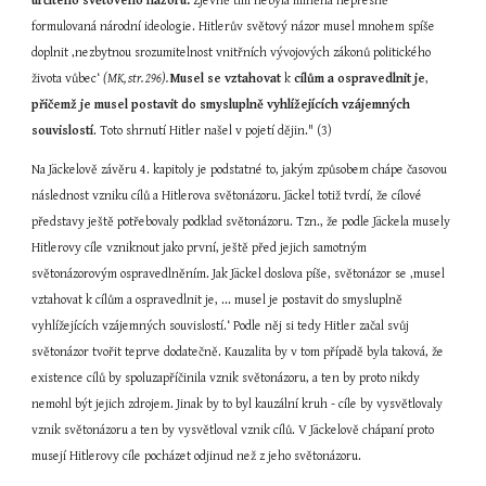
určitého světového názoru.
 Zjevně tím nebyla míněna nepřesně 
formulovaná národní ideologie. Hitlerův světový názor musel mnohem spíše 
doplnit ‚nezbytnou srozumitelnost vnitřních vývojových zákonů politického 
života vůbec‘ 
(MK, str. 296). 
Musel se vztahovat
 k 
cílům a ospravedlnit je
, 
přičemž je
musel postavit do smysluplně vyhlížejících vzájemných 
souvislostí
. Toto shrnutí Hitler našel v pojetí dějin." (3)
Na Jäckelově závěru 4. kapitoly je podstatné to, jakým způsobem chápe časovou 
následnost vzniku cílů a Hitlerova světonázoru. Jäckel totiž tvrdí, že cílové 
představy ještě potřebovaly podklad světonázoru. Tzn., že podle Jäckela musely 
Hitlerovy cíle vzniknout jako první, ještě před jejich samotným 
světonázorovým ospravedlněním. Jak Jäckel doslova píše, světonázor se ‚musel 
vztahovat k cílům a ospravedlnit je, ... musel je postavit do smysluplně 
vyhlížejících vzájemných souvislostí.‘ Podle něj si tedy Hitler začal svůj 
světonázor tvořit teprve dodatečně. Kauzalita by v tom případě byla taková, že 
existence cílů by spoluzapříčinila vznik světonázoru, a ten by proto nikdy 
nemohl být jejich zdrojem. Jinak by to byl kauzální kruh - cíle by vysvětlovaly 
vznik světonázoru a ten by vysvětloval vznik cílů. V Jäckelově chápaní proto 
musejí Hitlerovy cíle pocházet odjinud než z jeho světonázoru.