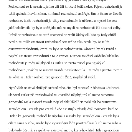
Rozhodnout se k neexistujícímu cíli čili k nicotě totiž nelze. Pojem rozhodnutí je 
totiž spoludefinován cílem, k němuž rozhodnutí směřuje, tím, k čemu se člověk 
rozhodne, takže rozhodnutí je vždy rozhodnutím k něčemu a myslet ho bez 
jakéhokoliv cíle by bylo totéž jako mít na mysli nerozhodnutí čili absenci volby. 
Právě nerozhodnout se totiž znamená nezvolit žádný cíl. Kdo by tedy chtěl 
tvrdit, že může existovat rozhodnutí bez svého cíle, tvrdil by, že může 
existovat rozhodnutí, které by bylo nerozhodnutím. Zároveň by tak tvrdil a 
popíral existenci rozhodnutí a to je rozpor. Nutnou součástí každého lidského 
rozhodnutí je tedy nějaký cíl a i Hitler se proto musel pro nějaký cíl 
rozhodnout. Jinak by se masová vražda neuskutečnila. Lze tedy s jistotou tvrdit, 
že když se Hitler rozhodl pro genocidu Židů, nějaký cíl zvolil.
Nyní však nastává obtíž při určení toho, čím byl tento cíl z hlediska účelnosti. 
Sledoval Hitler při rozhodování se k vraždě nějaký jiný cíl mimo samotnou 
genocidu? Měla masová vražda nějaký další účel? Nemohl být holocaust tzv. 
samoúčelem - vražda pro vraždu? Zde existují v zásadě dvě možnosti: buď se 
Hitler ke genocidě rozhodl bezúčelně a masakr byl samoúčelem - vražda byla 
cílem sama o sobě, anebo bylo vyvraždění Židů prostředkem k cíli mimo sebe a 
bylo tedy účelné, respektive existoval motiv, kterého chtěl Hitler genocidou 