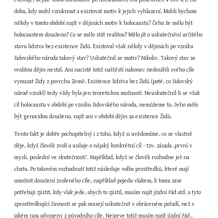
dobu, kdy mohl vzniknout a existovat motiv k jejich vyhlazení. Mohli bychom 
někdy v tomto období najít v dějinách motiv k holocaustu? Čeho že mělo být 
holocaustem dosaženo? Co se mělo stát realitou? Mělo jít o uskutečnění určitého 
stavu lidstva bez existence Židů. Existoval však někdy v dějinách po vzniku 
židovského národa takový stav? Uskutečnil se motiv? Nikoliv. Takový stav se 
realitou dějin nestal. Ani nacisté totiž naštěstí nakonec nedosáhli svého cíle 
vymazat Židy z povrchu Země. Existence lidstva bez Židů (poté, co židovský 
národ vznikl) tedy vždy byla jen teoretickou možností. Neuskutečnil-li se však 
cíl holocaustu v období po vzniku židovského národa, nemůžeme to, čeho mělo 
být genocidou dosaženo, najít ani v období dějin za existence Židů.
Tento fakt je dobře pochopitelný i z toho, když si uvědomíme, co se vlastně 
děje, když člověk zvolí a usiluje o nějaký konkrétní cíl - tzv. zásada ‚první v 
mysli, poslední ve skutečnosti‘. Například, když se člověk rozhodne jet na 
chatu. Po takovém rozhodnutí totiž následuje volba prostředků, které mají 
umožnit dosažení zvoleného cíle, například pojedu vlakem, k tomu zase 
potřebuji zjistit, kdy vlak jede, abych to zjistil, musím najít jízdní řád atd. a tyto 
zprostředkující činnosti se pak musejí uskutečnit v obráceném pořadí, než v 
jakém jsou odvozeny z původního cíle. Nejprve totiž musím najít jízdní řád , 