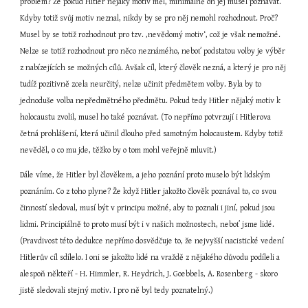
problém? Že pokud Hitler nějaký motiv měl, minimálně on jej musel poznávat. 
Kdyby totiž svůj motiv neznal, nikdy by se pro něj nemohl rozhodnout. Proč? 
Musel by se totiž rozhodnout pro tzv. ‚nevědomý motiv‘, což je však nemožné. 
Nelze se totiž rozhodnout pro něco neznámého, neboť podstatou volby je výběr 
z nabízejících se možných cílů. Avšak cíl, který člověk nezná, a který je pro něj 
tudíž pozitivně zcela neurčitý, nelze učinit předmětem volby. Byla by to 
jednoduše volba nepředmětného předmětu. Pokud tedy Hitler nějaký motiv k 
holocaustu zvolil, musel ho také poznávat. (To nepřímo potvrzují i Hitlerova 
četná prohlášení, která učinil dlouho před samotným holocaustem. Kdyby totiž 
nevěděl, o co mu jde, těžko by o tom mohl veřejně mluvit.)
Dále víme, že Hitler byl člověkem, a jeho poznání proto muselo být lidským 
poznáním. Co z toho plyne? Že když Hitler jakožto člověk poznával to, co svou 
činností sledoval, musí být v principu možné, aby to poznali i jiní, pokud jsou 
lidmi. Principiálně to proto musí být i v našich možnostech, neboť jsme lidé. 
(Pravdivost této dedukce nepřímo dosvědčuje to, že nejvyšší nacistické vedení 
Hitlerův cíl sdílelo. I oni se jakožto lidé na vraždě z nějakého důvodu podíleli a 
alespoň někteří - H. Himmler, R. Heydrich, J. Goebbels, A. Rosenberg - skoro 
jistě sledovali stejný motiv. I pro ně byl tedy poznatelný.)