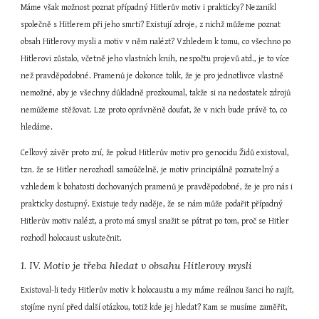
Máme však možnost poznat případný Hitlerův motiv i prakticky? Nezanikl 
společně s Hitlerem při jeho smrti? Existují zdroje, z nichž můžeme poznat 
obsah Hitlerovy mysli a motiv v něm nalézt? Vzhledem k tomu, co všechno po 
Hitlerovi zůstalo, včetně jeho vlastních knih, nespočtu projevů atd., je to více 
než pravděpodobné. Pramenů je dokonce tolik, že je pro jednotlivce vlastně 
nemožné, aby je všechny důkladně prozkoumal, takže si na nedostatek zdrojů 
nemůžeme stěžovat. Lze proto oprávněně doufat, že v nich bude právě to, co 
hledáme.
Celkový závěr proto zní, že pokud Hitlerův motiv pro genocidu Židů existoval, 
tzn. že se Hitler nerozhodl samoúčelně, je motiv principiálně poznatelný a 
vzhledem k bohatosti dochovaných pramenů je pravděpodobné, že je pro nás i 
prakticky dostupný. Existuje tedy naděje, že se nám může podařit případný 
Hitlerův motiv nalézt, a proto má smysl snažit se pátrat po tom, proč se Hitler 
rozhodl holocaust uskutečnit.
1. IV. Motiv je třeba hledat v obsahu Hitlerovy mysli
Existoval-li tedy Hitlerův motiv k holocaustu a my máme reálnou šanci ho najít, 
stojíme nyní před další otázkou, totiž kde jej hledat? Kam se musíme zaměřit, 