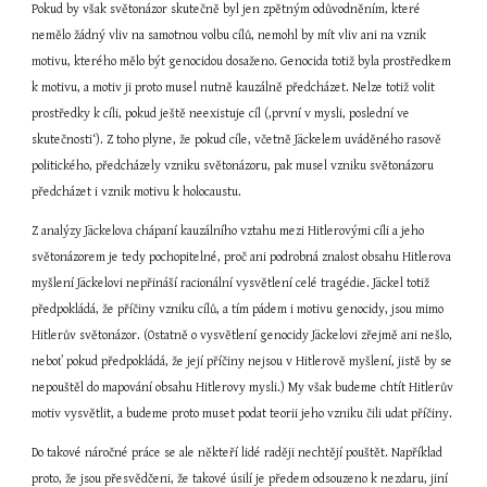
Pokud by však světonázor skutečně byl jen zpětným odůvodněním, které 
nemělo žádný vliv na samotnou volbu cílů, nemohl by mít vliv ani na vznik 
motivu, kterého mělo být genocidou dosaženo. Genocida totiž byla prostředkem 
k motivu, a motiv ji proto musel nutně kauzálně předcházet. Nelze totiž volit 
prostředky k cíli, pokud ještě neexistuje cíl (‚první v mysli, poslední ve 
skutečnosti‘). Z toho plyne, že pokud cíle, včetně Jäckelem uváděného rasově 
politického, předcházely vzniku světonázoru, pak musel vzniku světonázoru 
předcházet i vznik motivu k holocaustu.
Z analýzy Jäckelova chápaní kauzálního vztahu mezi Hitlerovými cíli a jeho 
světonázorem je tedy pochopitelné, proč ani podrobná znalost obsahu Hitlerova 
myšlení Jäckelovi nepřináší racionální vysvětlení celé tragédie. Jäckel totiž 
předpokládá, že příčiny vzniku cílů, a tím pádem i motivu genocidy, jsou mimo 
Hitlerův světonázor. (Ostatně o vysvětlení genocidy Jäckelovi zřejmě ani nešlo, 
neboť pokud předpokládá, že její příčiny nejsou v Hitlerově myšlení, jistě by se 
nepouštěl do mapování obsahu Hitlerovy mysli.) My však budeme chtít Hitlerův 
motiv vysvětlit, a budeme proto muset podat teorii jeho vzniku čili udat příčiny.
Do takové náročné práce se ale někteří lidé raději nechtějí pouštět. Například 
proto, že jsou přesvědčeni, že takové úsilí je předem odsouzeno k nezdaru, jiní 