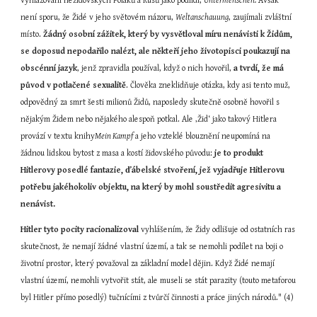
vyhlazování nežidovských Poláků a Rusů jako podlidí, 
Untermenschen.
 Avšak 
není sporu, že Židé v jeho světovém názoru, 
Weltanschauung
, zaujímali zvláštní 
místo. 
Žádný osobní zážitek, který by vysvětloval míru nenávisti k Židům, 
se doposud nepodařilo nalézt, ale někteří jeho životopisci
poukazují na 
obscénní jazyk
, jenž zpravidla používal, když o nich hovořil, 
a tvrdí, že má
původ v potlačené sexualitě
. Člověka zneklidňuje otázka, kdy asi tento muž, 
odpovědný za smrt šesti milionů Židů, naposledy skutečně osobně hovořil s 
nějakým Židem nebo nějakého alespoň potkal. Ale ‚Žid‘ jako takový Hitlera 
provází v textu knihy
Mein Kampf
 a jeho vzteklé blouznění neupomíná na 
žádnou lidskou bytost z masa a kostí židovského původu: 
je to produkt 
Hitlerovy posedlé fantazie, ďábelské stvoření, jež vyjadřuje Hitlerovu 
potřebu jakéhokoliv objektu, na který by mohl soustředit agresivitu a 
nenávist.
Hitler tyto pocity racionalizoval
 vyhlášením, že Židy odlišuje od ostatních ras 
skutečnost, že nemají žádné vlastní území, a tak se nemohli podílet na boji o 
životní prostor, který považoval za základní model dějin. Když Židé nemají 
vlastní území, nemohli vytvořit stát, ale museli se stát parazity (touto metaforou 
byl Hitler přímo posedlý) tučnícími z tvůrčí činnosti a práce jiných národů." (4)