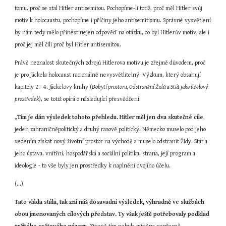
tomu, proč se stal Hitler antisemitou. Pochopíme-li totiž, proč měl Hitler svůj 
motiv k holocaustu, pochopíme i příčiny jeho antisemitismu. Správné vysvětlení 
by nám tedy mělo přinést nejen odpověď na otázku, co byl Hitlerův motiv, ale i 
proč jej měl čili proč byl Hitler antisemitou.
Právě neznalost skutečných zdrojů Hitlerova motivu je zřejmě důvodem, proč 
je pro Jäckela holocaust racionálně nevysvětlitelný. Výzkum, který obsahují 
kapitoly 2.- 4. Jäckelovy knihy (
Dobytí prostoru, Odstranění Židů 
a
 Stát jako účelový 
prostředek
), se totiž opírá o následující přesvědčení:
„
Tím je dán výsledek tohoto přehledu. Hitler měl jen dva skutečné cíle
, 
jeden zahraničněpolitický a druhý rasově politický. Německo muselo pod jeho 
vedením získat nový životní prostor na východě a muselo odstranit Židy. Stát a 
jeho ústava, vnitřní, hospodářská a sociální politika, strana, její program a 
ideologie - to vše byly jen prostředky k naplnění dvojího účelu.
(...)
Tato vláda stála, tak zní náš dosavadní výsledek, výhradně ve službách 
obou jmenovaných cílových představ.
Ty však ještě potřebovaly podklad