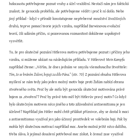
holocaustu potřebujeme poznat vrahy a účel vraždění. Nestačí nám jen faktická 
znalost, že genocida proběhla, ale potřebujeme vědět i proč k ní došlo. Nebo 
jiný příklad - když v přírodě konstatujeme nepřeberné množství živočišných 
druhů, teprve pomocí teorie jejich vzniku, například Darwinovou evoluční 
teorií, čili udáním příčin, si pozorovanou rozmanitost dokážeme uspokojivě 
vysvětlit.
To, že pro skutečné poznání Hitlerova motivu potřebujeme poznat i příčiny jeho 
vzniku, si můžeme ukázat na následujícím příkladu. V Hitlerově 
Mein Kampfu
například čteme: „Věřím, že dnes jednám ve smyslu všemohoucího Stvořitele: 
Tím, že se bráním Židovi, bojuji za dílo Pána." 
(str. 70) Z poznání obsahu Hitlerova 
myšlení se nám tedy jako jeden možný motiv boje proti Židům nabízí obrana 
stvořeného světa. Proč by ale měla být genocida skutečně motivována právě 
bojem za ‚stvoření‘? Proč by právě toto měl být Hitlerův pravý motiv? Co když 
bylo skutečným motivem něco jiného a toto zdůvodnění antisemitismu je jen 
účelové? Například jím Hitler mohl chtít přilákat příznivce, aby se dostal k moci 
a antisemitismus využíval jen jako účinný prostředek ve volebním boji. Pak by 
mohla být skutečnou motivací například moc. Anebo možná ještě něco dalšího, 
třeba sláva, k jejímuž dosažení potřeboval moc získat, k čemuž zase využíval 