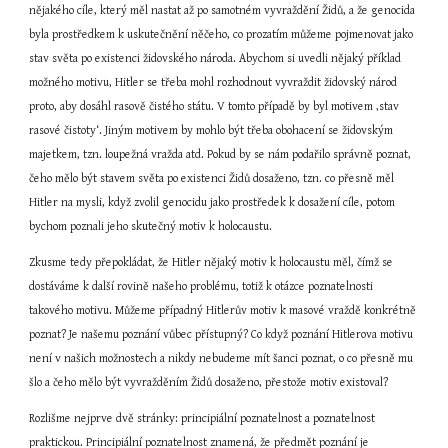
nějakého cíle, který měl nastat až po samotném vyvraždění Židů, a že genocida 
byla prostředkem k uskutečnění něčeho, co prozatím můžeme pojmenovat jako 
stav světa po existenci židovského národa. Abychom si uvedli nějaký příklad 
možného motivu, Hitler se třeba mohl rozhodnout vyvraždit židovský národ 
proto, aby dosáhl rasově čistého státu. V tomto případě by byl motivem ‚stav 
rasové čistoty‘. Jiným motivem by mohlo být třeba obohacení se židovským 
majetkem, tzn. loupežná vražda atd. Pokud by se nám podařilo správně poznat, 
čeho mělo být stavem světa po existenci Židů dosaženo, tzn. co přesně měl 
Hitler na mysli, když zvolil genocidu jako prostředek k dosažení cíle, potom 
bychom poznali jeho skutečný motiv k holocaustu.
Zkusme tedy přepokládat, že Hitler nějaký motiv k holocaustu měl, čímž se 
dostáváme k další rovině našeho problému, totiž k otázce poznatelnosti 
takového motivu. Můžeme případný Hitlerův motiv k masové vraždě konkrétně 
poznat? Je našemu poznání vůbec přístupný? Co když poznání Hitlerova motivu 
není v našich možnostech a nikdy nebudeme mít šanci poznat, o co přesně mu 
šlo a čeho mělo být vyvražděním Židů dosaženo, přestože motiv existoval?
Rozlišme nejprve dvě stránky: principiální poznatelnost a poznatelnost 
praktickou. Principiální poznatelnost znamená, že předmět poznání je 