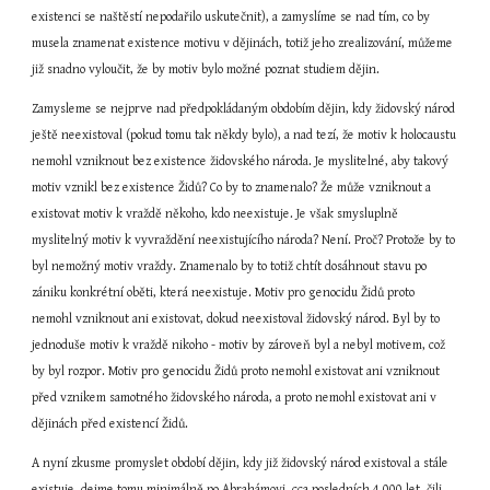
existenci se naštěstí nepodařilo uskutečnit), a zamyslíme se nad tím, co by 
musela znamenat existence motivu v dějinách, totiž jeho zrealizování, můžeme 
již snadno vyloučit, že by motiv bylo možné poznat studiem dějin.
Zamysleme se nejprve nad předpokládaným obdobím dějin, kdy židovský národ 
ještě neexistoval (pokud tomu tak někdy bylo), a nad tezí, že motiv k holocaustu 
nemohl vzniknout bez existence židovského národa. Je myslitelné, aby takový 
motiv vznikl bez existence Židů? Co by to znamenalo? Že může vzniknout a 
existovat motiv k vraždě někoho, kdo neexistuje. Je však smysluplně 
myslitelný motiv k vyvraždění neexistujícího národa? Není. Proč? Protože by to 
byl nemožný motiv vraždy. Znamenalo by to totiž chtít dosáhnout stavu po 
zániku konkrétní oběti, která neexistuje. Motiv pro genocidu Židů proto 
nemohl vzniknout ani existovat, dokud neexistoval židovský národ. Byl by to 
jednoduše motiv k vraždě nikoho - motiv by zároveň byl a nebyl motivem, což 
by byl rozpor. Motiv pro genocidu Židů proto nemohl existovat ani vzniknout 
před vznikem samotného židovského národa, a proto nemohl existovat ani v 
dějinách před existencí Židů.
A nyní zkusme promyslet období dějin, kdy již židovský národ existoval a stále 
existuje, dejme tomu minimálně po Abrahámovi, cca posledních 4 000 let, čili 