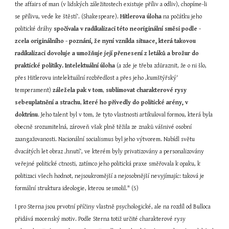
the affairs of man (v lidských záležitostech existuje příliv a odliv), chopíme-li 
se přílivu, vede ke štěstí‘. (Shakespeare). 
Hitlerova úloha 
na počátku jeho 
politické dráhy 
spočívala v radikalizaci této neoriginální směsi podle - 
zcela originálního - poznání, že nyní vznikla situace, která takovou 
radikalizaci dovoluje a umožňuje její přenesení z letáků a brožur do 
praktické politiky.
Intelektuální úloha
 (a zde je třeba zdůraznit, že o ni šlo, 
přes Hitlerovu intelektuální rozbředlost a přes jeho ‚kumštýřský‘ 
temperament) 
záležela pak v tom
, 
sublimovat charakterové rysy 
sebeuplatnění a strachu
, 
které ho přivedly do politické arény, v
doktrínu
. Jeho talent byl v tom, že tyto vlastnosti artikuloval formou, která byla 
obecně srozumitelná, zároveň však plně těžila ze znaků vášnivé osobní 
zaangažovanosti. Nacionální socialismus byl jeho výtvorem. Nabídl světu 
dvacátých let obraz ‚hnutí‘, ve kterém byly privatizovány a personalizovány 
veřejné politické ctnosti, zatímco jeho politická praxe směřovala k opaku, k 
politizaci všech hodnot, nejsoukromější a nejosobnější nevyjímajíc: taková je 
formální struktura ideologie, kterou sesmolil." (5)
I pro Sterna jsou prvotní příčiny vlastně psychologické, ale na rozdíl od Bulloca 
přidává mocenský motiv. Podle Sterna totiž určité charakterové rysy 