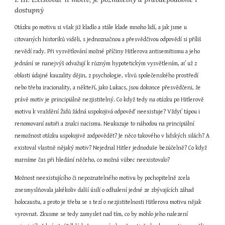
dostupný
Otázku po motivu si však již kladlo a stále klade mnoho lidí, a jak jsme u 
citovaných historiků viděli, s jednoznačnou a přesvědčivou odpovědí si příliš 
nevědí rady. Při vysvětlování možné příčiny Hitlerova antisemitismu a jeho 
jednání se nanejvýš odvažují k různým hypotetickým vysvětlením, ať už z 
oblasti údajné kauzality dějin, z psychologie, vlivů společenského prostředí 
nebo třeba iracionality, a někteří, jako Lukacs, jsou dokonce přesvědčeni, že 
právě motiv je principiálně nezjistitelný. Co když tedy na otázku po Hitlerově 
motivu k vraždění Židů žádná uspokojivá odpověď neexistuje? Vždyť tápou i 
renomovaní autoři a znalci nacismu. Neukazuje to náhodou na principiální 
nemožnost otázku uspokojivě zodpovědět? Je něco takového v lidských silách? A 
existoval vlastně nějaký motiv? Nejednal Hitler jednoduše bezúčelně? Co když 
marníme čas při hledání něčeho, co možná vůbec neexistovalo?
Možnost neexistujícího či nepoznatelného motivu by pochopitelně zcela 
znesmyslňovala jakékoliv další úsilí o odhalení jedné ze zbývajících záhad 
holocaustu, a proto je třeba se s tezí o nezjistitelnosti Hitlerova motivu nějak 
vyrovnat. Zkusme se tedy zamyslet nad tím, co by mohlo jeho nalezení 