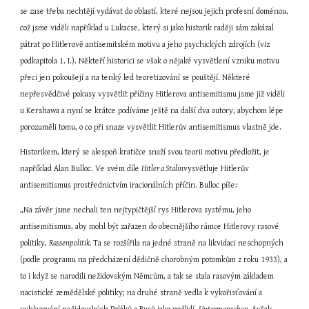
se zase třeba nechtějí vydávat do oblastí, které nejsou jejich profesní doménou, 
což jsme viděli například u Lukacse, který si jako historik raději sám zakázal 
pátrat po Hitlerově antisemitském motivu a jeho psychických zdrojích (viz 
podkapitola 1. I.). Někteří historici se však o nějaké vysvětlení vzniku motivu 
přeci jen pokoušejí a na tenký led teoretizování se pouštějí. Některé 
nepřesvědčivé pokusy vysvětlit příčiny Hitlerova antisemitismu jsme již viděli 
u Kershawa a nyní se krátce podíváme ještě na další dva autory, abychom lépe 
porozuměli tomu, o co při snaze vysvětlit Hitlerův antisemitismus vlastně jde.
Historikem, který se alespoň kratičce snaží svou teorii motivu předložit, je 
například Alan Bulloc. Ve svém díle 
Hitler a Stalin
vysvětluje Hitlerův 
antisemitismus prostřednictvím iracionálních příčin. Bulloc píše:
„Na závěr jsme nechali ten nejtypičtější rys Hitlerova systému, jeho 
antisemitismus, aby mohl být zařazen do obecnějšího rámce Hitlerovy rasové 
politiky, 
Rassenpolitik.
 Ta se rozšířila na jedné straně na likvidaci neschopných 
(podle programu na předcházení dědičně chorobným potomkům z roku 1933), a 
to i když se narodili nežidovským Němcům, a tak se stala rasovým základem 
nacistické zemědělské politiky; na druhé straně vedla k vykořisťování a 