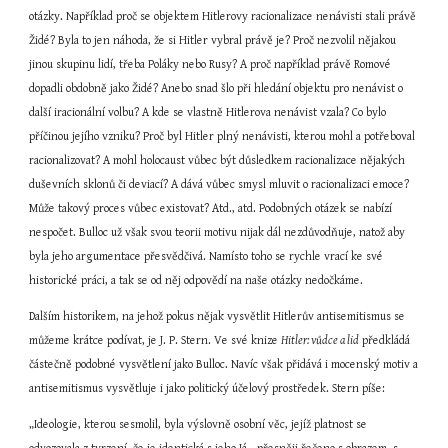
otázky. Například proč se objektem Hitlerovy racionalizace nenávisti stali právě 
Židé? Byla to jen náhoda, že si Hitler vybral právě je? Proč nezvolil nějakou 
jinou skupinu lidí, třeba Poláky nebo Rusy? A proč například právě Romové 
dopadli obdobně jako Židé? Anebo snad šlo při hledání objektu pro nenávist o 
další iracionální volbu? A kde se vlastně Hitlerova nenávist vzala? Co bylo 
příčinou jejího vzniku? Proč byl Hitler plný nenávisti, kterou mohl a potřeboval 
racionalizovat? A mohl holocaust vůbec být důsledkem racionalizace nějakých 
duševních sklonů či deviací? A dává vůbec smysl mluvit o racionalizaci emoce? 
Může takový proces vůbec existovat? Atd., atd. Podobných otázek se nabízí 
nespočet. Bulloc už však svou teorii motivu nijak dál nezdůvodňuje, natož aby 
byla jeho argumentace přesvědčivá. Namísto toho se rychle vrací ke své 
historické práci, a tak se od něj odpovědí na naše otázky nedočkáme.
Dalším historikem, na jehož pokus nějak vysvětlit Hitlerův antisemitismus se 
můžeme krátce podívat, je J. P. Stern. Ve své knize 
Hitler: vůdce a lid
 předkládá 
částečně podobné vysvětlení jako Bulloc. Navíc však přidává i mocenský motiv a 
antisemitismus vysvětluje i jako politický účelový prostředek. Stern píše:
„Ideologie, kterou sesmolil, byla výslovně osobní věc, jejíž platnost se 