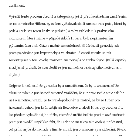
dosáhnout.
Vyřešit tento problém obecně a kategoricky ještě před konkrétním zaměřením 
se na samotného Hitlera, by ovšem vyžadovalo další samostatnou práci, která by 
podala ucelenou teorii lidského jednání, a to by vzhledem k praktickým 
možnostem, které máme v případě Adolfa Hitlera, bylo nepřiměřeným 
plýtváním času a sil. Otázku možné samoúčelnosti či účelnosti genocidy zde 
proto pojednáme jen hypoteticky a ve zkratce. Alespoň zhruba se tak 
zorientujeme v tom, co obě možnosti znamenají a co z toho plyne. (Další kapitoly 
snad jasně prokáží, že soustředit se jen na možnost existujícího motivu není 
chyba.)
Nejprve k možnosti, že genocida byla samoúčelem. Co by to znamenalo? Že 
cílem nebylo nic jiného než samotné vraždění, že Hitlerovi nešlo o nic dalšího 
než o samotnou vraždu. Je to pravděpodobné? Je možné, že by se Hitler pro 
holocaust rozhodl jen kvůli zabíjení? Bez dobré znalosti Hitlerovy osobnosti to 
lze předem vyloučit asi jen těžko, nicméně určité indicie proti takové možnosti 
přeci jen svědčí. Například fakt, že Hitler se masakrů sám osobně neúčastnil, 
což příliš nejde dohromady s tím, že mu šlo jen o samotné vyvražďování. Dávalo 