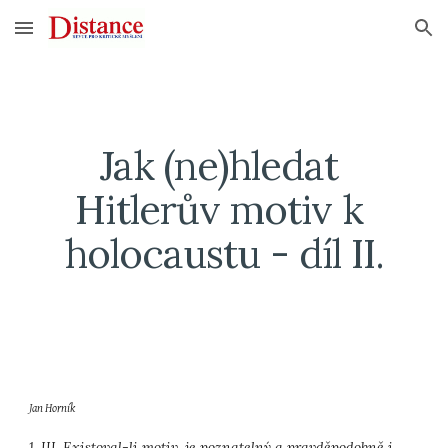
Skip to main content
Skip to navigation
Jak (ne)hledat 
Hitlerův motiv k 
holocaustu - díl II.
Jan Horník
1. III. Existoval-li motiv, je poznatelný a pravděpodobně i 