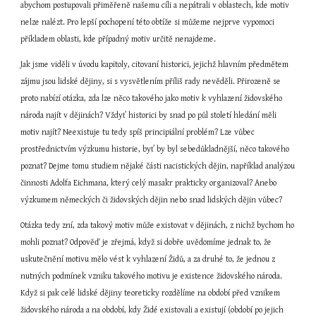
abychom postupovali přiměřeně našemu cíli a nepátrali v oblastech, kde motiv 
nelze nalézt. Pro lepší pochopení této obtíže si můžeme nejprve vypomoci 
příkladem oblasti, kde případný motiv určitě nenajdeme.
Jak jsme viděli v úvodu kapitoly, citovaní historici, jejichž hlavním předmětem 
zájmu jsou lidské dějiny, si s vysvětlením příliš rady nevěděli. Přirozeně se 
proto nabízí otázka, zda lze něco takového jako motiv k vyhlazení židovského 
národa najít v dějinách? Vždyť historici by snad po půl století hledání měli 
motiv najít? Neexistuje tu tedy spíš principiální problém? Lze vůbec 
prostřednictvím výzkumu historie, byť by byl sebedůkladnější, něco takového 
poznat? Dejme tomu studiem nějaké části nacistických dějin, například analýzou 
činnosti Adolfa Eichmana, který celý masakr prakticky organizoval? Anebo 
výzkumem německých či židovských dějin nebo snad lidských dějin vůbec?
Otázka tedy zní, zda takový motiv může existovat v dějinách, z nichž bychom ho 
mohli poznat? Odpověď je zřejmá, když si dobře uvědomíme jednak to, že 
uskutečnění motivu mělo vést k vyhlazení Židů, a za druhé to, že jednou z 
nutných podmínek vzniku takového motivu je existence židovského národa. 
Když si pak celé lidské dějiny teoreticky rozdělíme na období před vznikem 
židovského národa a na období, kdy Židé existovali a existují (období po jejich 