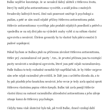
Bulloc nejdříve konstatuje, že se nenalezl žádný zážitek z Hitlerova života, 
který by mohl jeho antisemitismus vysvětlit, a uvádí jednu z možných 
freudovsky laděných teorií, čímž naši pozornost směřuje k psychologii a 
pudům, a poté se sám snaží nějaké příčiny Hitlerova antisemitismu podat. 
Hitlerův antisemitismus vysvětluje jako produkt nějakých posedlostí a potřeb a 
vposledku se na něj dívá jako na výsledek snahy vybít si na někom vlastní 
agresivitu a nenávist. Účelem genocidy by tu vlastně bylo jakési emoční či 
pudové uspokojení.
Pokud bychom se Bulloca ptali na příčinnou závislost Hitlerova antisemitismu, 
Hitler prý ‚racionalizoval své pocity ‘, tzn., že prvotní příčinou jsou tu existující 
pocity nenávisti a neukojená agresivita, které jsou poté nějak racionalizovány. 
Podle Bulloca to tedy rozhodně nemohlo být například tak, že by Hitler nejprve 
sám sebe nějak racionálně přesvědčil, že Židé jsou z určitého důvodu zlo, a to 
by pak působilo jeho fanatickou nenávist. Jeho verze je tedy zcela opačná oproti 
Hitlerovu vlastnímu popisu v
Mein Kampfu
. Bulloc tak zcela pomíjí Hitlerův 
vlastní důraz na nutnost racionálního zdůvodnění antisemitismu a jeho zdroje 
situuje kamsi do Hitlerovy psychologie.
I kdyby tomu však skutečně bylo tak, jak tvrdí Bulloc, ihned vznikají další 