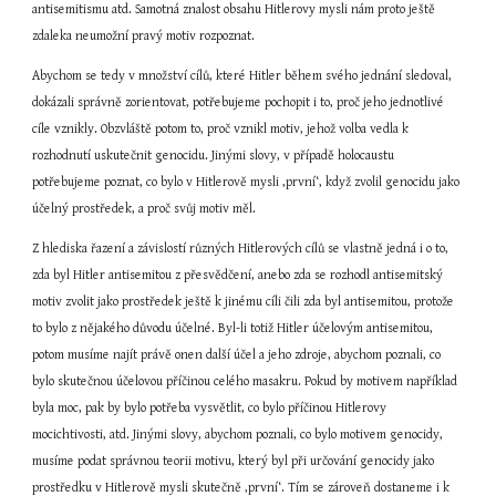
antisemitismu atd. Samotná znalost obsahu Hitlerovy mysli nám proto ještě 
zdaleka neumožní pravý motiv rozpoznat.
Abychom se tedy v množství cílů, které Hitler během svého jednání sledoval, 
dokázali správně zorientovat, potřebujeme pochopit i to, proč jeho jednotlivé 
cíle vznikly. Obzvláště potom to, proč vznikl motiv, jehož volba vedla k 
rozhodnutí uskutečnit genocidu. Jinými slovy, v případě holocaustu 
potřebujeme poznat, co bylo v Hitlerově mysli ‚první‘, když zvolil genocidu jako 
účelný prostředek, a proč svůj motiv měl.
Z hlediska řazení a závislostí různých Hitlerových cílů se vlastně jedná i o to, 
zda byl Hitler antisemitou z přesvědčení, anebo zda se rozhodl antisemitský 
motiv zvolit jako prostředek ještě k jinému cíli čili zda byl antisemitou, protože 
to bylo z nějakého důvodu účelné. Byl-li totiž Hitler účelovým antisemitou, 
potom musíme najít právě onen další účel a jeho zdroje, abychom poznali, co 
bylo skutečnou účelovou příčinou celého masakru. Pokud by motivem například 
byla moc, pak by bylo potřeba vysvětlit, co bylo příčinou Hitlerovy 
mocichtivosti, atd. Jinými slovy, abychom poznali, co bylo motivem genocidy, 
musíme podat správnou teorii motivu, který byl při určování genocidy jako 
prostředku v Hitlerově mysli skutečně ‚první‘. Tím se zároveň dostaneme i k 