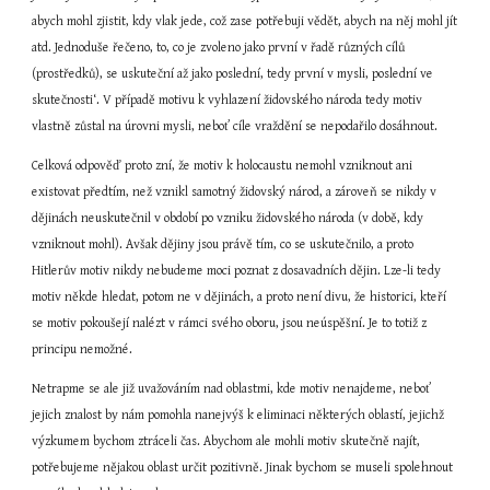
abych mohl zjistit, kdy vlak jede, což zase potřebuji vědět, abych na něj mohl jít 
atd. Jednoduše řečeno, to, co je zvoleno jako první v řadě různých cílů 
(prostředků), se uskuteční až jako poslední, tedy první v mysli, poslední ve 
skutečnosti‘. V případě motivu k vyhlazení židovského národa tedy motiv 
vlastně zůstal na úrovni mysli, neboť cíle vraždění se nepodařilo dosáhnout.
Celková odpověď proto zní, že motiv k holocaustu nemohl vzniknout ani 
existovat předtím, než vznikl samotný židovský národ, a zároveň se nikdy v 
dějinách neuskutečnil v období po vzniku židovského národa (v době, kdy 
vzniknout mohl). Avšak dějiny jsou právě tím, co se uskutečnilo, a proto 
Hitlerův motiv nikdy nebudeme moci poznat z dosavadních dějin. Lze-li tedy 
motiv někde hledat, potom ne v dějinách, a proto není divu, že historici, kteří 
se motiv pokoušejí nalézt v rámci svého oboru, jsou neúspěšní. Je to totiž z 
principu nemožné.
Netrapme se ale již uvažováním nad oblastmi, kde motiv nenajdeme, neboť 
jejich znalost by nám pomohla nanejvýš k eliminaci některých oblastí, jejichž 
výzkumem bychom ztráceli čas. Abychom ale mohli motiv skutečně najít, 
potřebujeme nějakou oblast určit pozitivně. Jinak bychom se museli spolehnout 