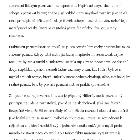
adekvátní lidským poznávacím schopnostem. Například smysl sluchu není 
schopen poznávat barvy; anebo jiný příklad - pro smyslové poznání jako celek 
není principiálně přístupné, zda je člověk schopen poznat pravdu, neboť to je 
metafyzická otázka, která je řešitelná pouze filosofickou úvahou, a tedy 
rozumem.
Praktickou poznatelností se myslí, že je pro poznání prakticky dosažitelné to, co 
chceme poznat. Kdyby totiž motiv již žádným způsobem neexistoval, dejme 
tomu, že by zcela zanikl s Hitlerovou smrtí a nijak by se nedochoval do dnešní 
doby, například bychom neměli žádné záznamy o tom, kdo Hitler byl, co si 
myslel atd. čili zdroje, které Hitlerův motiv dodnes obsahují, něco, z čeho jej lze 
reálně poznat, bylo by pro nás poznání motivu prakticky nemožné.
Zamysleme se nejprve nad tím, zda je případný Hitlerův motiv poznatelný 
principiálně. Zda je poznatelný, pokud se nějak dochoval. Jaká jsou fakta? 
Bezpečně víme, že Hitler se někdy během života rozhodl holocaust uskutečnit. 
Jako lidský činitel se nemohl rozhodnout k ničemu, musel se rozhodnout k 
nějakému cíli, kterého chtěl svým jednáním dosáhnout.V jeho mysli proto 
muselo existovat něco, co zvolil. Co z tohoto faktu můžeme vytěžit pro náš 