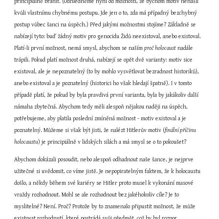
principiálně bránit. (Odhlédněme nyní od možnosti, že bychom motiv nenašli 
kvůli vlastnímu chybnému postupu. Jde jen o to, zda má případný bezchybný 
postup vůbec šanci na úspěch.) Před jakými možnostmi stojíme? Základně se 
nabízejí tyto: buď žádný motiv pro genocidu Židů neexistoval, anebo existoval. 
Platí-li první možnost, nemá smysl, abychom se naším 
proč holocaust
 nadále 
trápili. Pokud platí možnost druhá, nabízejí se opět dvě varianty: motiv sice 
existoval, ale je nepoznatelný (to by mohlo vysvětlovat bezradnost historiků), 
anebo existoval a je poznatelný (historici ho však hledají špatně). I v tomto 
případě platí, že pokud by byla pravdivá první varianta, byla by jakákoliv další 
námaha zbytečná. Abychom tedy měli alespoň nějakou naději na úspěch, 
potřebujeme, aby platila poslední zmíněná možnost - motiv existoval a je 
poznatelný. Můžeme si však být jisti, že nalézt Hitlerův motiv (
finální příčinu 
holocaustu
) je principiálně v lidských silách a má smysl se o to pokoušet?
Abychom dokázali posoudit, nebo alespoň odhadnout naše šance, je nejprve 
užitečné si uvědomit, co víme jistě. Je nepopiratelným faktem, že k holocaustu 
došlo, a někdy během své kariéry se Hitler proto musel k vykonání masové 
vraždy rozhodnout. Mohl se ale rozhodnout bez jakéhokoliv cíle? Je to 
myslitelné? Není. Proč? Protože by to znamenalo připustit možnost, že může 
existovat rozhodnutí, které postrádá svůj předmět, což by byl rozpor. 