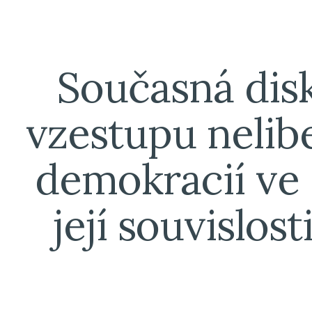
ip to main content
Skip to navigat
Současná disk
vzestupu nelibe
demokracií ve s
její souvislosti 