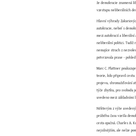
že demokracie znamená libe
vzestupu neliberálních dem
Hlavní výhrady Zakariových
autokracie, neboť s demokr
mezi autokracií a liberální 
neliberální politici. Tudí
nemajíce strach z nezvolen
potvrzovala praxe - pohle
Marc C. Plattner poukazuje
teorie, kdo připravil cestu
projevu, shromažďování atd
týče zbytku, pro svobodu j
uvedeno mezi základními li
Některým z výše uvedených 
průběhu času vzešla demokr
cesta opačná. Charles A. 
nejsilnějším, ale nelze po