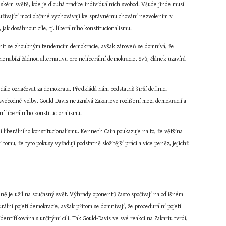
kém světě, kde je dlouhá tradice individuálních svobod. Všude jinde musí 
neužívající moci občané vychovávají ke správnému chování nezvolením v 
ak dosáhnout cíle, tj. liberálního konstitucionalismu.
bránit se zhoubným tendencím demokracie, avšak zároveň se domnívá, že 
 nenabízí žádnou alternativu pro neliberální demokracie. Svůj článek uzavírá 
dále označovat za demokrata. Předkládá nám podstatně širší definici 
 svobodné volby. Gould-Davis neuznává Zakariovo rozlišení mezi demokracií a 
í liberálního konstitucionalismu.
liberálního konstitucionalismu. Kenneth Cain poukazuje na to, že většina 
tomu, že tyto pokusy vyžadují podstatně složitější práci a více peněz, jejichž 
odně je užil na současný svět. Výhrady oponentů často spočívají na odlišném 
rální pojetí demokracie, avšak přitom se domnívají, že procedurální pojetí 
tifikována s určitými cíli. Tak Gould-Davis ve své reakci na Zakariu tvrdí, 