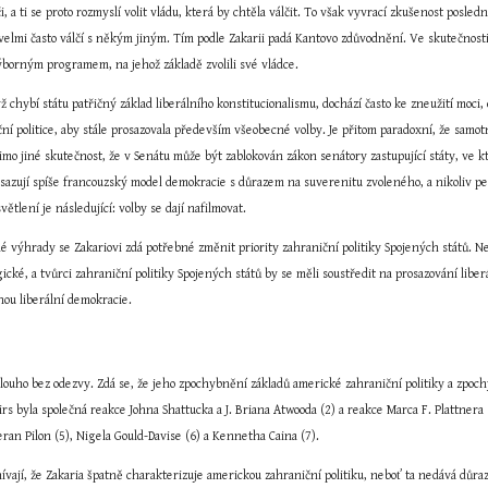
či, a ti se proto rozmyslí volit vládu, která by chtěla válčit. To však vyvrací zkušenost posled
velmi často válčí s někým jiným. Tím podle Zakarii padá Kantovo zdůvodnění. Ve skutečnosti 
borným programem, na jehož základě zvolili své vládce.
ž chybí státu patřičný základ liberálního konstitucionalismu, dochází často ke zneužití moci,
ní politice, aby stále prosazovala především všeobecné volby. Je přitom paradoxní, že samo
imo jiné skutečnost, že v Senátu může být zablokován zákon senátory zastupující státy, ve kt
osazují spíše francouzský model demokracie s důrazem na suverenitu zvoleného, a nikoliv pe
ětlení je následující: volby se dají nafilmovat.
výhrady se Zakariovi zdá potřebné změnit priority zahraniční politiky Spojených států. Nec
cké, a tvůrci zahraniční politiky Spojených států by se měli soustředit na prosazování liber
inou liberální demokracie.
louho bez odezvy. Zdá se, že jeho zpochybnění základů americké zahraniční politiky a zpoch
rs byla společná reakce Johna Shattucka a J. Briana Atwooda (2) a reakce Marca F. Plattnera (
eran Pilon (5), Nigela Gould-Davise (6) a Kennetha Caina (7).
vají, že Zakaria špatně charakterizuje americkou zahraniční politiku, neboť ta nedává důraz p