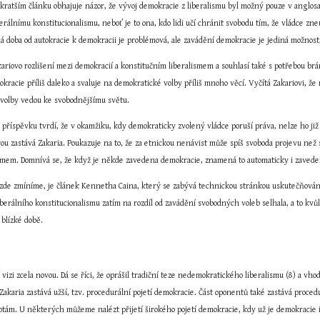
ratším článku obhajuje názor, že vývoj demokracie z liberalismu byl možný pouze v anglosas
rálnímu konstitucionalismu, neboť je to ona, kdo lidi učí chránit svobodu tím, že vládce z
á doba od autokracie k demokracii je problémová, ale zavádění demokracie je jediná možnost, j
akariovo rozlišení mezi demokracií a konstitučním liberalismem a souhlasí také s potřebou 
mokracie příliš daleko a svaluje na demokratické volby příliš mnoho věcí. Vyčítá Zakariovi, že
 volby vedou ke svobodnějšímu světu.
příspěvku tvrdí, že v okamžiku, kdy demokraticky zvolený vládce poruší práva, nelze ho již 
rou zastává Zakaria. Poukazuje na to, že za etnickou nenávist může spíš svoboda projevu než
ismem. Domnívá se, že když je někde zavedena demokracie, znamená to automaticky i zaveden
 zde zmíníme, je článek Kennetha Caina, který se zabývá technickou stránkou uskutečňování 
berálního konstitucionalismu zatím na rozdíl od zavádění svobodných voleb selhala, a to kvůli 
 blízké době.
 vizi zcela novou. Dá se říci, že oprášil tradiční teze nedemokratického liberalismu (8) a vh
Zakaria zastává užší, tzv. procedurální pojetí demokracie. Část oponentů také zastává procedu
ám. U některých můžeme nalézt přijetí širokého pojetí demokracie, kdy už je demokracie iden