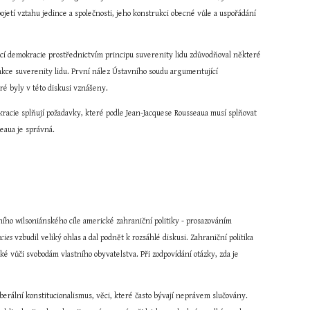
jetí vztahu jedince a společnosti, jeho konstrukci obecné vůle a uspořádání 
nkcí demokracie prostřednictvím principu suverenity lidu zdůvodňoval některé 
nkce suverenity lidu. První nález Ústavního soudu argumentující 
eré byly v této diskusi vznášeny.
acie splňují požadavky, které podle Jean-Jacquese Rousseaua musí splňovat 
eaua je správná.
čního wilsoniánského cíle americké zahraniční politiky - prosazováním 
acies
 vzbudil veliký ohlas a dal podnět k rozsáhlé diskusi. Zahraniční politika 
é vůči svobodám vlastního obyvatelstva. Při zodpovídání otázky, zda je 
iberální konstitucionalismus, věci, které často bývají neprávem slučovány. 