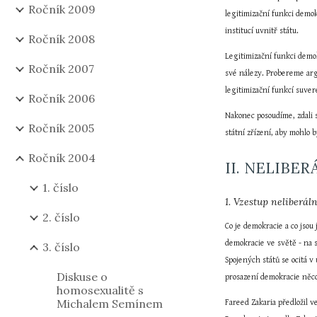
Ročník 2009
legitimizační funkci demok
institucí uvnitř státu.
Ročník 2008
Legitimizační funkci demok
Ročník 2007
své nálezy. Probereme arg
legitimizační funkcí suver
Ročník 2006
Nakonec posoudíme, zdali 
Ročník 2005
státní zřízení, aby mohlo 
Ročník 2004
II. NELIBE
1. číslo
1. Vzestup neliberá
2. číslo
Co je demokracie a co jsou
demokracie ve světě - na 
3. číslo
Spojených států se ocitá v
Diskuse o
prosazení demokracie něco,
homosexualitě s
Michalem Semínem
Fareed Zakaria předložil v