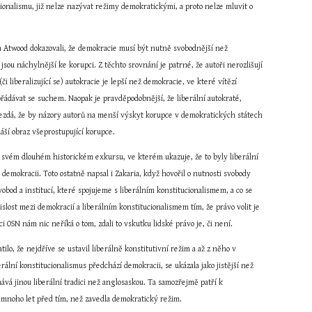
ionalismu, již nelze nazývat režimy demokratickými, a proto nelze mluvit o 
 a Atwood dokazovali, že demokracie musí být nutně svobodnější než 
sou náchylnější ke korupci. Z těchto srovnání je patrné, že autoři nerozlišují 
či liberalizující se) autokracie je lepší než demokracie, ve které vítězí 
ořádávat se suchem. Naopak je pravděpodobnější, že liberální autokraté, 
nezdá, že by názory autorů na menší výskyt korupce v demokratických státech 
ší obraz všeprostupující korupce.
e svém dlouhém historickém exkursu, ve kterém ukazuje, že to byly liberální 
o demokracii. Toto ostatně napsal i Zakaria, když hovořil o nutnosti svobody 
bod a institucí, které spojujeme s liberálním konstitucionalismem, a co se 
lost mezi demokracií a liberálním konstitucionalismem tím, že právo volit je 
 OSN nám nic neříká o tom, zdali to vskutku lidské právo je, či není.
, že nejdříve se ustavil liberálně konstitutivní režim a až z něho v 
ální konstitucionalismus předchází demokracii, se ukázala jako jistější než 
á jinou liberální tradici než anglosaskou. Ta samozřejmě patří k 
sto mnoho let před tím, než zavedla demokratický režim.