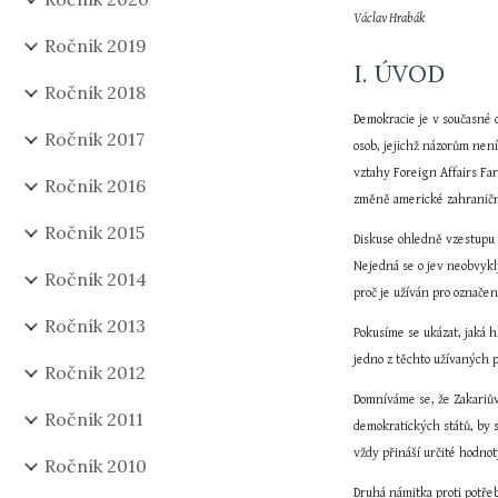
Václav Hrabák
Ročník 2019
I. ÚVOD
Ročník 2018
Demokracie je v současné d
Ročník 2017
osob, jejichž názorům nen
vztahy Foreign Affairs Fa
Ročník 2016
změně americké zahraniční
Ročník 2015
Diskuse ohledně vzestupu 
Nejedná se o jev neobvykl
Ročník 2014
proč je užíván pro označe
Ročník 2013
Pokusíme se ukázat, jaká h
jedno z těchto užívaných p
Ročník 2012
Domníváme se, že Zakariův
Ročník 2011
demokratických států, by 
vždy přináší určité hodnot
Ročník 2010
Druhá námitka proti potřeb