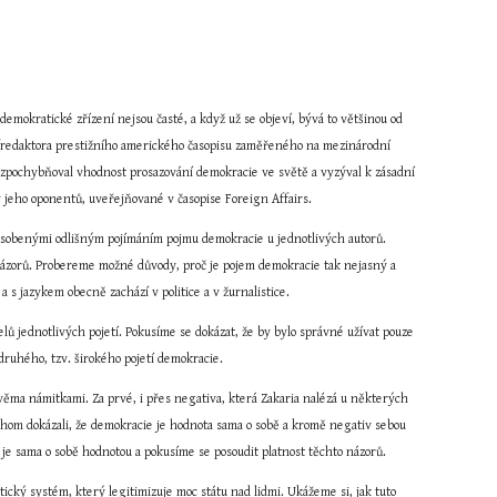
mokratické zřízení nejsou časté, a když už se objeví, bývá to většinou od 
šéfredaktora prestižního amerického časopisu zaměřeného na mezinárodní 
 zpochybňoval vhodnost prosazování demokracie ve světě a vyzýval k zásadní 
y jeho oponentů, uveřejňované v časopise Foreign Affairs.
sobenými odlišným pojímáním pojmu demokracie u jednotlivých autorů. 
názorů. Probereme možné důvody, proč je pojem demokracie tak nejasný a 
s jazykem obecně zachází v politice a v žurnalistice.
lů jednotlivých pojetí. Pokusíme se dokázat, že by bylo správné užívat pouze 
 druhého, tzv. širokého pojetí demokracie.
ma námitkami. Za prvé, i přes negativa, která Zakaria nalézá u některých 
chom dokázali, že demokracie je hodnota sama o sobě a kromě negativ sebou 
je sama o sobě hodnotou a pokusíme se posoudit platnost těchto názorů.
ický systém, který legitimizuje moc státu nad lidmi. Ukážeme si, jak tuto 