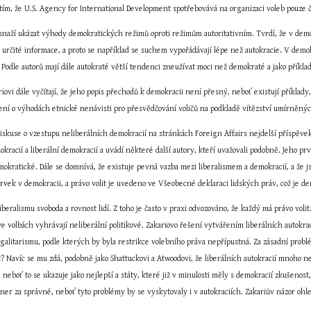
o tím, že U.S. Agency for International Development spotřebovává na organizaci voleb pouze 
snaží ukázat výhody demokratických režimů oproti režimům autoritativním. Tvrdí, že v demokr
 určité informace, a proto se například se suchem vypořádávají lépe než autokracie. V demo
. Podle autorů mají dále autokraté větší tendenci zneužívat moci než demokraté a jako přík
ovi dále vyčítají, že jeho popis přechodů k demokracii není přesný, neboť existují příklad
ení o výhodách etnické nenávisti pro přesvědčování voličů na podkladě vítězství umírněný
 diskuse o vzestupu neliberálních demokracií na stránkách Foreign Affairs nejdelší příspěvek.
okracií a liberální demokracií a uvádí některé další autory, kteří uvažovali podobně. Jeho prv
mokratické. Dále se domnívá, že existuje pevná vazba mezi liberalismem a demokracií, a že 
prvek v demokracii, a právo volit je uvedeno ve Všeobecné deklaraci lidských práv, což je d
liberalismu svoboda a rovnost lidí. Z toho je často v praxi odvozováno, že každý má právo vo
e volbách vyhrávají neliberální politikové. Zakariovo řešení vytvářením liberálních autokrac
alitarismu, podle kterých by byla restrikce volebního práva nepřípustná. Za zásadní problé
? Navíc se mu zdá, podobně jako Shattuckovi a Atwoodovi, že liberálních autokracií mnoho ne
 neboť to se ukazuje jako nejlepší a státy, které již v minulosti měly s demokracií zkušenost
tner za správné, neboť tyto problémy by se vyskytovaly i v autokraciích. Zakariův názor oh