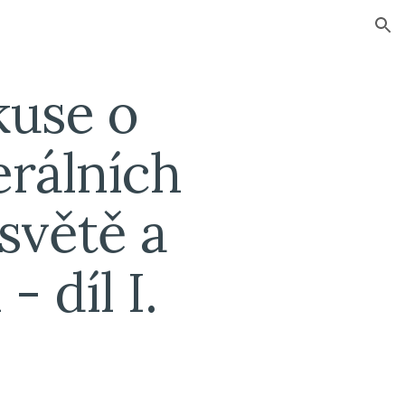
ion
use o 
rálních 
větě a 
- díl I.