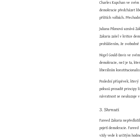
Charles Kupchan ve svém k
demokracie předcházet libe
příštích volbách. Přechodn
Juliana Pilonová uznává Z
Zakaria zašel v kritice de
prohlášením, že svobodné
Nigel Gould-Davis ve svém 
demokracie, než je ta, kte
liberálním konstitucional
Poslední příspěvek, který
pokusů prosadit principy li
návratnost se neukazuje v
3. Shrnutí
Fareed Zakaria nepředložil
pojetí demokracie. Fareed 
vždy vede k určitým hodnot