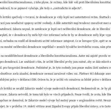
rální konstitucionalismus, z toho plyne, že režimy, kde lidé volí proti liberálnímu konstituc
okracií, to se pojmově vylučuje, jde tedy o „contradictio in adjecto".
 kritiků spočívaly v tvrzení, že demokracie je vždy lepší než autoritativní režim. Shattuck
acií jsou neodlučně spojeny určité svobody. A dále autoritáři mají tendenci zneužívat moci a j
autokracií. Zakaria nepsal, že autokracie je lepší než neliberální demokracie, ale že liberální (
ž neplatí, že v demokracii by mělo být více informací nebo že by se demokracie měly lépe vyp
í, nebudou na rozdíl od demokratů určité informace zatajovat. Co se korupce týče, opět se 
d na mnohé neliberální demokracie například v zemích bývalého Sovětského svazu, nám přiná
 na neoddělitelnost demokracie a liberálního konstitucionalismu. Autor má zajisté pravdu v
 pro demokracii. Lze souhlasit s tím, že určité liberální prvky jsou nutné, aby se dalo mluvit 
. pro fungování demokracie. Podstatné je, že tyto svobody jsou pouze malou částí souboru svo
ednotlivce zcela zásadní, demokracie nemusí zaručovat vůbec nic. Plattner též dokazuje souvis
dskými právy v deklaraci OSN. Ovšem to, že je určitá věc označena za lidské právo v deklaraci
kritiků se nezdál Zakariův model vývoje moderních demokracií. Nedomnívali se, že by platilo
acie. Zakaria netvrdil, že tomu tak bylo ve všech případech. Pouze tvrdil, že cesta, kde liber
Kupchan se domníval, že Zakariův model vývoje byl možný pouze v anglosaském světě. Neuznáv
míjet, že v průběhu 19. století většina zemí Západní Evropy přijala liberální ústavy, a to ča