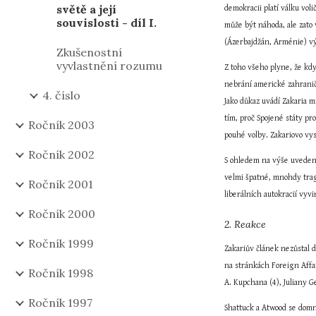
světě a její
demokracii platí válku voli
souvislosti - díl I.
může být náhoda, ale zato 
(Ázerbajdžán, Arménie) vý
Zkušenostní
vyvlastnění rozumu
Z toho všeho plyne, že kdy
nebrání americké zahranič
4. číslo
Jako důkaz uvádí Zakaria m
tím, proč Spojené státy pr
Ročník 2003
pouhé volby. Zakariovo vysv
Ročník 2002
S ohledem na výše uvedené 
velmi špatné, mnohdy tragi
Ročník 2001
liberálních autokracií vyv
Ročník 2000
2. Reakce
Ročník 1999
Zakariův článek nezůstal d
na stránkách Foreign Affai
Ročník 1998
A. Kupchana (4), Juliany G
Ročník 1997
Shattuck a Atwood se domní