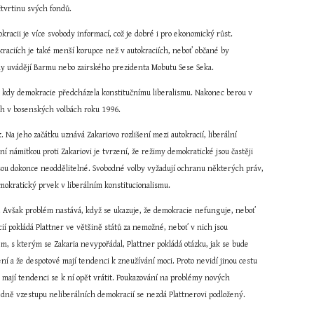
čtvrtinu svých fondů.
acii je více svobody informací, což je dobré i pro ekonomický růst. 
kraciích je také menší korupce než v autokraciích, neboť občané by 
lady uvádějí Barmu nebo zairského prezidenta Mobutu Sese Seka.
y, kdy demokracie předcházela konstitučnímu liberalismu. Nakonec berou v 
ch v bosenských volbách roku 1996.
 Na jeho začátku uznává Zakariovo rozlišení mezi autokracií, liberální 
ní námitkou proti Zakariovi je tvrzení, že režimy demokratické jsou častěji 
jsou dokonce neoddělitelné. Svobodné volby vyžadují ochranu některých práv, 
emokratický prvek v liberálním konstitucionalismu.
lit. Avšak problém nastává, když se ukazuje, že demokracie nefunguje, neboť 
ií pokládá Plattner ve většině států za nemožné, neboť v nich jsou 
m, s kterým se Zakaria nevypořádal, Plattner pokládá otázku, jak se bude 
ní a že despotové mají tendenci k zneužívání moci. Proto nevidí jinou cestu 
, mají tendenci se k ní opět vrátit. Poukazování na problémy nových 
ledně vzestupu neliberálních demokracií se nezdá Plattnerovi podložený.