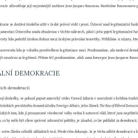
racie zdůvodňuje její nejznámější zastánce Jean-Jacques Rousseau. Nastíníme Rousseauovo po
racie se dostává širokého užití v české právní vědě i praxi. Ústavní soud legitimizační fu
umentaci Ústavního soudu obsaženou v těchto nálezech, jakož i jeho pojetí legitimizační fu
enity lidu podnítil širokou diskusi mezi českými právními teoretiky. Přiblížíme si názory, kt
suverenita lidu je vskutku prostředkem legitimizace moci. Prozkoumáme, zda moderní demokr
být označeno za legitimní. Přitom též prozkoumáme, zdali sama koncepce Jean-Jacquese Rouss
RÁLNÍ DEMOKRACIE
lních demokracií
 její důsledky, se pokusil popsat americký vědec Fareed Zakaria v souvislosti s kritikou tradi
stránkách prestižního dvouměsíčníku Foreign Affairs. Jeho článek 
The Rise of Illiberal Democr
 úzkých tam, kde jí prosazované všeobecné volby vedou k ustavení vlád, které jsou nepřátelsk
 co by mělo být cílem správné zahraniční politiky, je zásadní, co lze pokládat za demokracii.
e svém článku několik základních tezí. Především dokazuje, že je třeba odlišit demokracii a l