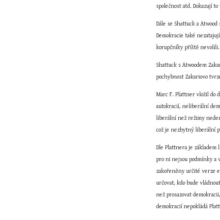
společnost atd. Dokazují t
Dále se Shattuck a Atwood 
Demokracie také nezatajují
korupčníky příště nevolili
Shattuck s Atwoodem Zakari
pochybnost Zakariovo tvrz
Marc F. Plattner vložil do
autokracií, neliberální dem
liberální než režimy nede
což je nezbytný liberální 
Dle Plattnera je základem 
pro ni nejsou podmínky a v
zakořeněny určité verze eg
určovat, kdo bude vládnout
než prosazovat demokracii,
demokracií nepokládá Plat