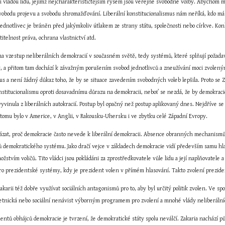
ii vládou lidu, jejímž nejcharakterističtějším rysem jsou veřejné svobodné volby. Abychom 
svobodu projevu a svobodu shromažďování. Liberální konstitucionalismus nám neříká, kdo má vlá
Jednotlivec je bráněn před jakýmkoliv útlakem ze strany státu, společnosti nebo církve. Kon
itelnost práva, ochrana vlastnictví atd.
a vzestup neliberálních demokracií v současném světě, tedy systémů, které splňují požadavk
, a přitom tam dochází k závažným porušením svobod jednotlivců a zneužívání moci zvolenými
mus a není žádný důkaz toho, že by se situace zavedením svobodných voleb lepšila. Proto se Z
nstitucionalismu oproti dosavadnímu důrazu na demokracii, neboť se nezdá, že by demokracie
yvinula z liberálních autokracií. Postup byl opačný než postup aplikovaný dnes. Nejdříve se us
 tomu bylo v Americe, v Anglii, v Rakousku-Uhersku i ve zbytku celé Západní Evropy.
ázat, proč demokracie často nevede k liberální demokracii. Absence obranných mechanismů, j
 demokratického systému. Jako dračí vejce v základech demokracie vidí především samu hlavn
žstvím voličů. Tito vládci jsou pokládáni za zprostředkovatele vůle lidu a její naplňovatele 
ro prezidentské systémy, kdy je prezident volen v přímém hlasování. Takto zvolení prezident
akarii též dobře využívat sociálních antagonismů pro to, aby byl určitý politik zvolen. Ve sp
 etnická nebo sociální nenávist výborným programem pro zvolení a mnohé vlády neliberální
ntů obhájců demokracie je tvrzení, že demokratické státy spolu neválčí. Zakaria nachází pův