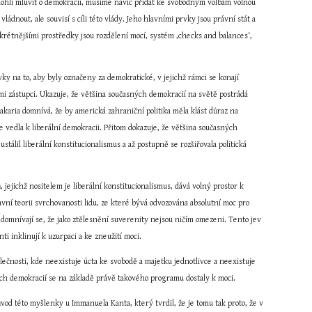
mohli mluvit o demokracii, musíme navíc přidat ke svobodným volbám volnou 
dnout, ale souvisí s cíli této vlády. Jeho hlavními prvky jsou právní stát a 
krétnějšími prostředky jsou rozdělení mocí, systém ‚checks and balances‘, 
y na to, aby byly označeny za demokratické, v jejichž rámci se konají 
 zástupci. Ukazuje, že většina současných demokracií na světě postrádá 
akaria domnívá, že by americká zahraniční politika měla klást důraz na 
 vedla k liberální demokracii. Přitom dokazuje, že většina současných 
tálil liberální konstitucionalismus a až postupně se rozšiřovala politická 
ejichž nositelem je liberální konstitucionalismus, dává volný prostor k 
í teorii svrchovanosti lidu, ze které bývá odvozována absolutní moc pro 
a domnívají se, že jako ztělesnění suverenity nejsou ničím omezeni. Tento jev 
i inklinují k uzurpaci a ke zneužití moci.
olečnosti, kde neexistuje úcta ke svobodě a majetku jednotlivce a neexistuje 
ch demokracií se na základě právě takového programu dostaly k moci.
od této myšlenky u Immanuela Kanta, který tvrdil, že je tomu tak proto, že v 