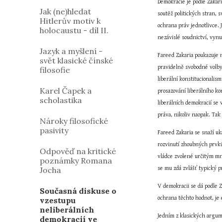
Demokracie je podle Zakar
Jak (ne)hledat
soutěž politických stran, 
Hitlerův motiv k
ochrana práv jednotlivce. 
holocaustu - díl II.
nezávislé soudnictví, vynut
Jazyk a myšlení -
Fareed Zakaria poukazuje n
svět klasické čínské
pravidelně svobodné volby
filosofie
liberální konstitucionalis
Karel Čapek a
prosazování liberálního ko
scholastika
liberálních demokracií se v
práva, nikoliv naopak. Tak
Nároky filosofické
pasivity
Fareed Zakaria se snaží uk
rozvinutí zhoubných prvků
Odpověď na kritické
vládce zvolené určitým mno
poznámky Romana
Jocha
se mu zdá zvlášť typický p
V demokracii se dá podle Z
Současná diskuse o
ochrana těchto hodnot, je
vzestupu
neliberálních
Jedním z klasických argume
demokracií ve