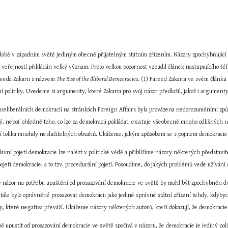
obě v západním světě jediným obecně přijatelným státním zřízením. Názory zpochybňující de
í veřejností přikládán velký význam. Proto velkou pozornost vzbudil článek nastupujícího 
reeda Zakarii s názvem 
The Rise of the Illiberal Democracies
. (1) Fareed Zakaria ve svém článku
 politiky. Uvedeme si argumenty, které Zakaria pro svůj názor předložil, jakož i argument
neliberálních demokracií na stránkách Foreign Affairs byla provázena nedorozuměními způ
ý, neboť ohledně toho, co lze za demokracii pokládat, existuje všeobecně mnoho odlišných 
ní tolika mnohdy neslučitelných obsahů. Ukážeme, jakým způsobem se s pojmem demokracie a 
lavní pojetí demokracie lze nalézt v politické vědě a přiblížíme názory některých představite
ojetí demokracie, a to tzv. procedurální pojetí. Posoudíme, do jakých problémů vede užívání
 názor na potřebu upuštění od prosazování demokracie ve světě by mohl být zpochybněn dvě
stále bylo oprávněné prosazovat demokracii jako jediné správné státní zřízení tehdy, kdyby
y, které negativa převáží. Ukážeme názory některých autorů, kteří dokazují, že demokracie 
ě upustit od prosazování demokracie ve světě spočívá v názoru, že demokracie je jediný polit