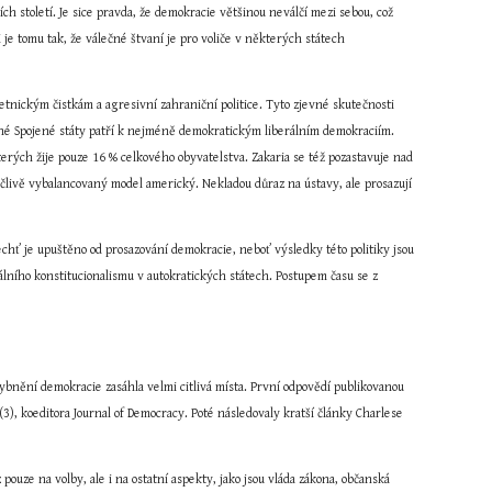
ních století. Je sice pravda, že demokracie většinou neválčí mezi sebou, což 
je tomu tak, že válečné štvaní je pro voliče v některých státech 
 etnickým čistkám a agresivní zahraniční politice. Tyto zjevné skutečnosti 
tné Spojené státy patří k nejméně demokratickým liberálním demokraciím. 
erých žije pouze 16 % celkového obyvatelstva. Zakaria se též pozastavuje nad 
člivě vybalancovaný model americký. Nekladou důraz na ústavy, ale prosazují 
hť je upuštěno od prosazování demokracie, neboť výsledky této politiky jsou 
álního konstitucionalismu v autokratických státech. Postupem času se z 
ybnění demokracie zasáhla velmi citlivá místa. První odpovědí publikovanou 
3), koeditora Journal of Democracy. Poté následovaly kratší články Charlese 
ouze na volby, ale i na ostatní aspekty, jako jsou vláda zákona, občanská 