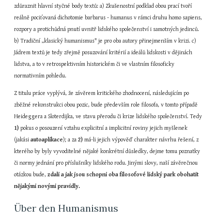
zdůraznit hlavní styčné body textů: a) Zkušenostní podklad obou prací tvoří 
reálně pociťovaná dichotomie barbarus - humanus v rámci druhu homo sapiens, 
rozpory a protichůdná pnutí uvnitř lidského společenství i samotných jedinců. 
b) Tradiční „klasický humanismus" je pro oba autory přinejmenším v krizi. c) 
Jádrem textů je tedy zřejmě posuzování kritérií a ideálů lidskosti v dějinách 
lidstva, a to v retrospektivním historickém či ve vlastním filosoficky 
normativním pohledu.
Z titulu práce vyplývá, že závěrem kritického zhodnocení, následujícím po 
zběžné rekonstrukci obou pozic, bude především role filosofa, v tomto případě 
Heideggera a Sloterdijka, ve stavu přerodu či krize lidského společenství. Tedy 
1) 
pokus o posouzení vztahu explicitní a implicitní roviny jejich myšlenek 
(jakási 
autoaplikace
); a za 
2) 
má-li jejich výpověď charakter návrhu řešení, z 
kterého by byly vyvoditelné nějaké konkrétní důsledky, dejme tomu poznatky 
či normy jednání pro příslušníky lidského rodu. Jinými slovy, naší závěrečnou 
otázkou bude, 
zdali a jak jsou schopni oba filosofové lidský park obohatit 
nějakými novými pravidly.
Über den Humanismus