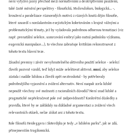
není vytyčen jasný přechod mezi normativními a deskriptivními pasážemi, 
také časté měnění perspektivy - filosofická, 
Mediendiskurs
, biologická... -, 
kroužení a paralelizace různorodých motivů z různých koutů dějin filosofie, 
které sousedí s nonšalantním esejistickým koketováním s krajně vážnými a 
problematickými tématy, jež by vyžadovala podrobnou odbornou tematizaci (viz 
např. prenatální selekce, usmrcování embryí jako nutná podmínka výzkumu, 
eugenická manipulace...), to všechno zabraňuje kritikům rekonstruovat z 
tohoto textu hlavní teze.
Zásadní premisy i závěr nevyhnutelného aktivního použití selekce - selekcí 
člověk pasivně vznikl, teď když může selektovat aktivně, 
musí
, aby selekce 
zůstala i nadále lidskou a člověk opět neztroskotal - by potřebovaly 
podrobnějšího vyjasnění a zvážení alternativ. Není naopak zcela lidské 
nepoužít všechny své možnosti z racionálních důvodů? Není snad lidské a 
pragmatické nepřekračovat pole své zodpovědnosti? Konkrétní důsledky a 
pravidla, které by se zakládaly na důkladné argumentaci a zvážení všech 
relevantních otázek, nelze získat ani z tohoto textu.
Role filosofů Heideggera i Sloterdijka je tedy „v lidském parku", jak se zdá, 
přinejmenším tragikomická.