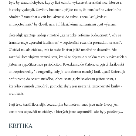
Bylo by zásadní chybou, kdyby lidé odmítli vykonávat selekční moc, kterou si 
fakticky vydobyli. Člověk v budoucnu přijde na to, že musí svého „sterilního 
odmítání" zanechat a vzít hru aktivně do rukou. Formulací „kodexu 
antropotechnik" by člověk navrátil klasickému humanismu opět význam.
Sloterdijk spatřuje naději v možné „genetické reformě budoucnosti", kdy se 
transformuje „porodní fatalismus" v „opcionální rození a prenatální selekci". 
Zůstává mu ale otázkou, zda to bude lidstvu ještě umožněno dokončit. Zde 
zaznívá Sloterdijkova temná nota, která se objevuje v celém textu v náznacích s 
jistou nevypočitatelnou periodicitou. Po exkursu do Platónova pojetí „královské 
antropotechniky" a eugeniky, kdy je selektorem moudrý král, upadá Sloterdijk 
definitivně do pesimistického, lehce nostalgického obrazu přítomnosti, z 
kterého vymizeli „moudří", po nichž zbyly jen nečtené, zapomenuté knihy - 
archiválie.
Svůj text končí Sloterdijk bezradným bonmotem: snad jsou naše životy jen 
zmatenou odpovědí na otázky, o kterých jsme zapomněli, kde byly položeny...
KRITIKA