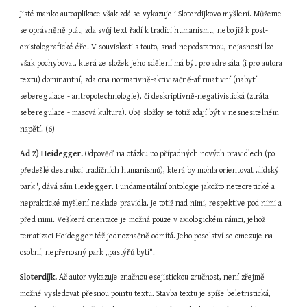
Jisté manko autoaplikace však zdá se vykazuje i Sloterdijkovo myšlení. Můžeme 
se oprávněně ptát, zda svůj text řadí k tradici humanismu, nebo již k post-
epistolografické éře. V souvislosti s touto, snad nepodstatnou, nejasností lze 
však pochybovat, která ze složek jeho sdělení má být pro adresáta (i pro autora 
textu) dominantní, zda ona normativně-aktivizačně-afirmativní (nabytí 
seberegulace - antropotechnologie), či deskriptivně-negativistická (ztráta 
seberegulace - masová kultura). Obě složky se totiž zdají být v nesnesitelném 
napětí. (6)
Ad 2)
Heidegger.
 Odpověď na otázku po případných nových pravidlech (po 
předešlé destrukci tradičních humanismů), která by mohla orientovat „lidský 
park", dává sám Heidegger. Fundamentální ontologie jakožto neteoretické a 
nepraktické myšlení neklade pravidla, je totiž nad nimi, respektive pod nimi a 
před nimi. Veškerá orientace je možná pouze v axiologickém rámci, jehož 
tematizaci Heidegger též jednoznačně odmítá. Jeho poselství se omezuje na 
osobní, nepřenosný park „pastýřů bytí".
Sloterdijk.
 Ač autor vykazuje značnou esejistickou zručnost, není zřejmě 
možné vysledovat přesnou pointu textu. Stavba textu je spíše beletristická, 