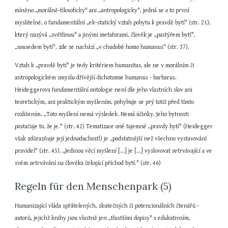
míněno „morálně-filosoficky" ani „antropologicky", jedná se o to první 
myslitelné, o fundamentální „ek-statický vztah pobytu k pravdě bytí" (str. 21), 
který nazývá „světlinou" a jinými metaforami, člověk je „pastýřem bytí", 
„sousedem bytí", zde se nachází „v chudobě homo humanus" (str. 37).
Vztah k „pravdě bytí" je tedy kritériem humanitas, ale ne v morálním či 
antropologickém smyslu dřívější dichotomie humanus - barbarus. 
Heideggerova fundamentální ontologie není dle jeho vlastních slov ani 
teoretickým, ani praktickým myšlením, pohybuje se prý totiž před tímto 
rozlišením. „Toto myšlení nemá výsledek. Nemá účinky. Jeho bytnosti 
postačuje to, že je." (str. 42) Tematizace oné tajemné „pravdy bytí" (Heidegger 
však zdůrazňuje její jednoduchost!) je „podstatnější než všechno vystavování 
pravidel" (str. 45). „Jedinou věcí myšlení [...] je [...] vyslovovat setrvávající a ve 
svém setrvávání na člověka čekající příchod bytí." (str. 46)
Regeln für den Menschenpark (5)
Humanizující vláda spřátelených, skutečných či potencionálních čtenářů - 
autorů, jejichž knihy jsou vlastně jen „tlustšími dopisy" s edukativním, 