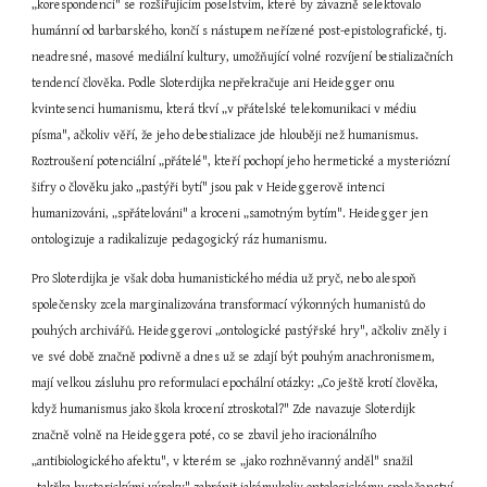
„korespondencí" se rozšiřujícím poselstvím, které by závazně selektovalo 
humánní od barbarského, končí s nástupem neřízené post-epistolografické, tj. 
neadresné, masové mediální kultury, umožňující volné rozvíjení bestializačních 
tendencí člověka. Podle Sloterdijka nepřekračuje ani Heidegger onu 
kvintesenci humanismu, která tkví „v přátelské telekomunikaci v médiu 
písma", ačkoliv věří, že jeho debestializace jde hlouběji než humanismus. 
Roztroušení potenciální „přátelé", kteří pochopí jeho hermetické a mysteriózní 
šifry o člověku jako „pastýři bytí" jsou pak v Heideggerově intenci 
humanizováni, „spřátelováni" a kroceni „samotným bytím". Heidegger jen 
ontologizuje a radikalizuje pedagogický ráz humanismu.
Pro Sloterdijka je však doba humanistického média už pryč, nebo alespoň 
společensky zcela marginalizována transformací výkonných humanistů do 
pouhých archivářů. Heideggerovi „ontologické pastýřské hry", ačkoliv zněly i 
ve své době značně podivně a dnes už se zdají být pouhým anachronismem, 
mají velkou zásluhu pro reformulaci epochální otázky: „Co ještě krotí člověka, 
když humanismus jako škola krocení ztroskotal?" Zde navazuje Sloterdijk 
značně volně na Heideggera poté, co se zbavil jeho iracionálního 
„antibiologického afektu", v kterém se „jako rozhněvanný anděl" snažil 