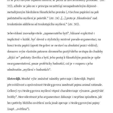
co se příčí navyklé ospalosti mínění, se počítá za zavrženíhodný protiklad." (str. 
33)), ačkoliv se jako on v principu nezaštiťují nenapadnutelným dějinně-
metadějinným hlediskem filosofického proroka („Všechno popírání na poli 
podstatného myšlení je pošetilé." (str. 24) „[...] proto je ‚filosofování‘ nad 
troskotáním odděleno od troskotajícího myšlení." (str. 30)).
Sebevědomí znovuobjevitele „zapomenutého bytí", hlásané explicitně i 
implicitně v každé, byť slovně a stylisticky mistrné pseudo-argumentaci, na 
konci textu popírá (oproti Hegelovi se nestaví na absolutní pozici vědění), 
donucen svým vlastním patosem skromného pastýřského sestupu do chudoby 
„dějící se" podstaty člověka a bytí. Jeho postoj k filosofickým pozicím je spíše 
neargumentativní, pouze proféticky hodnotící, což je v rozporu s jeho 
odmítnutím „myšlení v hodnotách".
Sloterdijk.
 Mnohé výše zmíněné námitky potvrzuje i Sloterdijk. Popírá 
přesvědčivost a oprávněnost Heideggerova zamítnutí pojmu animal rationale. 
Celkový rys Heideggerova myšlení vtipně charakterizuje výrazem „pastýřské 
hrátky". Neevidentnost jeho argumentace dokazuje i nepřímo způsobem, jak 
bez potřeby bližšího osvětlení zcela jinak operuje s Heideggerovými pojmy 
(např. „světlina").