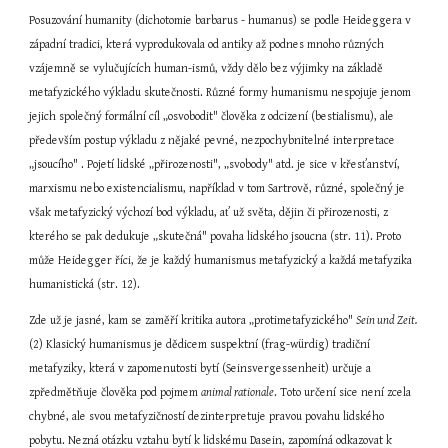
Posuzování humanity (dichotomie barbarus - humanus) se podle Heideggera v 
západní tradici, která vyprodukovala od antiky až podnes mnoho různých 
vzájemně se vylučujících human-ismů, vždy dělo bez výjimky na základě 
metafyzického výkladu skutečnosti. Různé formy humanismu nespojuje jenom 
jejich společný formální cíl „osvobodit" člověka z odcizení (bestialismu), ale 
především postup výkladu z nějaké pevné, nezpochybnitelné interpretace 
„jsoucího" . Pojetí lidské „přirozenosti", „svobody" atd. je sice v křesťanství, 
marxismu nebo existencialismu, například v tom Sartrově, různé, společný je 
však metafyzický výchozí bod výkladu, ať už světa, dějin či přirozenosti, z 
kterého se pak dedukuje „skutečná" povaha lidského jsoucna (str. 11). Proto 
může Heidegger říci, že je každý humanismus metafyzický a každá metafyzika 
humanistická (str. 12).
Zde už je jasné, kam se zaměří kritika autora „protimetafyzického" 
Sein und Zeit. 
(2) Klasický humanismus je dědicem suspektní (frag-würdig) tradiční 
metafyziky, která v zapomenutosti bytí (Seinsvergessenheit) určuje a 
zpředmětňuje člověka pod pojmem 
animal rationale
. Toto určení sice není zcela 
chybné, ale svou metafyzičností dezinterpretuje pravou povahu lidského 
pobytu. Nezná otázku vztahu bytí k lidskému Dasein, zapomíná odkazovat k 