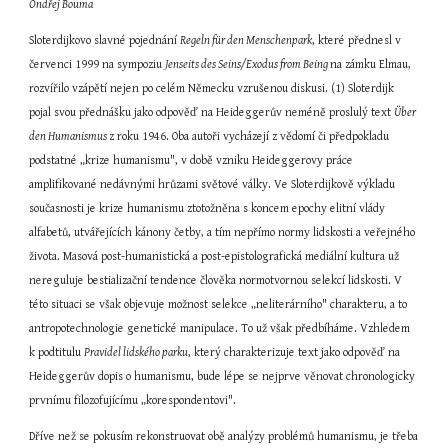
Ondřej Bouma
Sloterdijkovo slavné pojednání 
Regeln für den Menschenpark
, které přednesl v 
červenci 1999 na sympoziu 
Jenseits des Seins/Exodus from Being 
na zámku Elmau, 
rozvířilo vzápětí nejen po celém Německu vzrušenou diskusi. (1) Sloterdijk 
pojal svou přednášku jako odpověď na Heideggerův neméně proslulý text 
Über 
den Humanismus 
z roku 1946. Oba autoři vycházejí z vědomí či předpokladu 
podstatné „krize humanismu", v době vzniku Heideggerovy práce 
amplifikované nedávnými hrůzami světové války. Ve Sloterdijkově výkladu 
současnosti je krize humanismu ztotožněna s koncem epochy elitní vlády 
alfabetů, utvářejících kánony četby, a tím nepřímo normy lidskosti a veřejného 
života. Masová post-humanistická a post-epistolografická mediální kultura už 
nereguluje bestializační tendence člověka normotvornou selekcí lidskosti. V 
této situaci se však objevuje možnost selekce „neliterárního" charakteru, a to 
antropotechnologie genetické manipulace. To už však předbíháme. Vzhledem 
k podtitulu 
Pravidel lidského parku
, který charakterizuje text jako odpověď na 
Heideggerův dopis o humanismu, bude lépe se nejprve věnovat chronologicky 
prvnímu filozofujícímu „korespondentovi".
Dříve než se pokusím rekonstruovat obě analýzy problémů humanismu, je třeba 