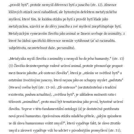
„pravdě bytí", protože nemyslí diferenci bytí a jsoucího (str. 12). Absence 
klíčových otázek není nahodilostí, ale bytostným defektem metafyzického 
myšlení, které tím, že každou otázku po bytí a pravdě bytí klade jako 
metafyzickou, uzavírá se do sféry jsoucího a své myšlení znepřístupňuje bytí. 
Metafyzickým vymezením člověka jako animal se Dasein uvrhuje do animality, z 
které ho žádná specifická diference nemůže vytáhnout (ať už racionalita, 
subjektivita, nesmrtelnost duše, personalita).
„Metafyzika myslí člověka z animality a nemyslí ho do jeho humanity." (str. 13) 
(3) Člověka dezinterpretuje rodové určení animal, protože přemosťuje propast 
mezi Dasein jakožto „ek-sistenci člověka", která je „stáním ve světlině bytí" a 
ostatními živočišnými jsoucny, která nejsou jako on schopny myslet „podstatu" 
(Wesen) svého bytí (str. 13-14). „Ek-sistence" (neztotožnitelná s tradiční 
existentia, pouhou actualitas), „světlina bytí", je základem možnosti ratio i 
tělovosti „animalitas", proto musí být tematizována jako první, bytostné určení 
člověka. Teprve v této fundamentální ontologii (4) je dostatečně postihnuta 
nová pravá humanitas. Oprávněnou otázku mladého přítele, „jakým způsobem 
se dá slovu humanismus vrátit smysl?", která vyjadřuje fakt, že slovo ztratilo 
smysl a zároveň vyjadřuje vůli ho udržet v původnějším promyšlení (str. 31), 