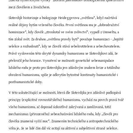
„takřka hysterickými výroky" zabránit jakémukoliv ontologickému společenství 
mezi člověkem a živočichem.
Sloterdijk historizuje a biologizuje Heideggerovu „světlinu", když načrtává 
reálné dějiny bytím vrženého člověka. První světlinou mu je „dobrodružství 
hominizace", kdy člověk „ztroskotal ve svém zvířectví", vypadl z Umweltu, a 
tím získal svět. Za druhou „světlinu pravdy bytí" považuje humanizaci - „bojiště 
selekce a rozhodnutí", kdy se člověk stává sebekrotitelem a sebechovatelem. 
Právě vyslovením této skryté dynamiky humanismu se Sloterdijkovi zdá, že 
překročil jeho hranice. Vynoření se možnosti genetické sebemanipulace 
lidského rodu je proto pro Sloterdijka jen zdánlivým znakem krize a totálního 
ohrožení humanismu, spíše je odkrytím bytostné kontinuity humanistické i 
posthumanistické doby.
V této uskutečňující se možnosti, která dle Sloterdijka jen zdánlivě podkopává 
principy (explicitně rovnostářského) humanismu, vychází na povrch pravá tvář 
všeho humanismu, ač doposud úzkostlivě zakrývaná a zamlčovaná, totiž 
mechanismus (přirozeného) sebeochočování lidského rodu, kdy „člověk pro 
člověka znamená vyšší moc". Znamením technického a antropotechnického 
věku je, že se lidé čím dál víc ocitají na aktivní a subjektivní straně selekce. 