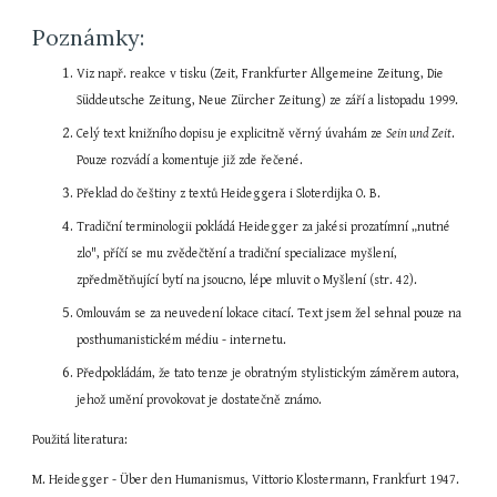
Poznámky:
Viz např. reakce v tisku (Zeit, Frankfurter Allgemeine Zeitung, Die 
Süddeutsche Zeitung, Neue Zürcher Zeitung) ze září a listopadu 1999.
Celý text knižního dopisu je explicitně věrný úvahám ze 
Sein und Zeit
. 
Pouze rozvádí a komentuje již zde řečené.
Překlad do češtiny z textů Heideggera i Sloterdijka O. B.
Tradiční terminologii pokládá Heidegger za jakési prozatímní „nutné 
zlo", příčí se mu zvědečtění a tradiční specializace myšlení, 
zpředmětňující bytí na jsoucno, lépe mluvit o Myšlení (str. 42).
Omlouvám se za neuvedení lokace citací. Text jsem žel sehnal pouze na 
posthumanistickém médiu - internetu.
Předpokládám, že tato tenze je obratným stylistickým záměrem autora, 
jehož umění provokovat je dostatečně známo.
Použitá literatura:
M. Heidegger - Über den Humanismus, Vittorio Klostermann, Frankfurt 1947.