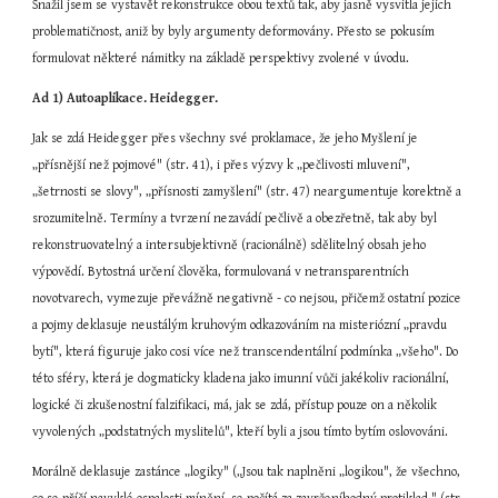
Snažil jsem se vystavět rekonstrukce obou textů tak, aby jasně vysvitla jejich 
problematičnost, aniž by byly argumenty deformovány. Přesto se pokusím 
formulovat některé námitky na základě perspektivy zvolené v úvodu.
Ad 1)
Autoaplikace.
Heidegger.
Jak se zdá Heidegger přes všechny své proklamace, že jeho Myšlení je 
„přísnější než pojmové" (str. 41), i přes výzvy k „pečlivosti mluvení", 
„šetrnosti se slovy", „přísnosti zamyšlení" (str. 47) neargumentuje korektně a 
srozumitelně. Termíny a tvrzení nezavádí pečlivě a obezřetně, tak aby byl 
rekonstruovatelný a intersubjektivně (racionálně) sdělitelný obsah jeho 
výpovědí. Bytostná určení člověka, formulovaná v netransparentních 
novotvarech, vymezuje převážně negativně - co nejsou, přičemž ostatní pozice 
a pojmy deklasuje neustálým kruhovým odkazováním na misteriózní „pravdu 
bytí", která figuruje jako cosi více než transcendentální podmínka „všeho". Do 
této sféry, která je dogmaticky kladena jako imunní vůči jakékoliv racionální, 
logické či zkušenostní falzifikaci, má, jak se zdá, přístup pouze on a několik 
vyvolených „podstatných myslitelů", kteří byli a jsou tímto bytím oslovováni.
Morálně deklasuje zastánce „logiky" („Jsou tak naplněni „logikou", že všechno, 