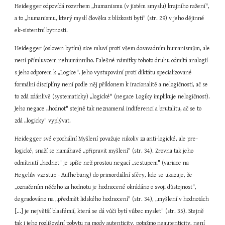
Heidegger odpovídá rozvrhem „humanismu (v jistém smyslu) krajního ražení", 
a to „humanismu, který myslí člověka z blízkosti bytí" (str. 29) v jeho dějinné 
ek-sistentní bytnosti.
Heidegger (osloven bytím) sice mluví proti všem dosavadním humanismům, ale 
není přímluvcem nehumánního. Falešné námitky tohoto druhu odmítá analogií 
s jeho odporem k „Logice". Jeho vystupování proti diktátu specializované 
formální disciplíny není podle něj příklonem k iracionalitě a nelogičnosti, ač se 
to zdá zdánlivě (systematicky) „logické" (negace Logiky implikuje nelogičnost). 
Jeho negace „hodnot" stejně tak neznamená indiferenci a brutalitu, ač se to 
zdá „logicky" vyplývat.
Heidegger své epochální Myšlení považuje nikoliv za anti-logické, ale pre-
logické, snaží se namáhavě „připravit myšlení" (str. 34). Zrovna tak jeho 
odmítnutí „hodnot" je spíše než prostou negací „sestupem" (variace na 
Hegelův vzestup - Aufhebung) do primordiální sféry, kde se ukazuje, že 
„označením něčeho za hodnotu je hodnocené okrádáno o svoji důstojnost", 
degradováno na „předmět lidského hodnocení" (str. 34), „myšlení v hodnotách 
[...] je největší blasfémií, která se dá vůči bytí vůbec myslet" (str. 35). Stejně 
tak i jeho rozlišování pobytu na mody autenticity, potažmo neautenticity, není 