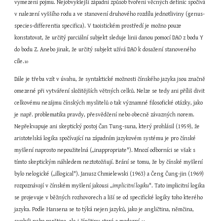
vymezení pojmu. Nejobvyklejší západní způsob tvoření věcných definic spočívá 
v nalezení vyššího rodu a ve stanovení druhového rozdílu jednotliviny (genus-
species-differentia specifica). V taoistickém prostředí je možno pouze 
konstatovat, že určitý parciální subjekt sleduje linii danou pomocí DAO z bodu Y 
do bodu Z. Anebo jinak, že určitý subjekt užívá DAO k dosažení stanoveného 
cíle.
10
Dále je třeba vzít v úvahu, že syntaktické možnosti čínského jazyka jsou značně 
omezené při vytváření složitějších větných celků. Nelze se tedy ani příliš divit 
celkovému nezájmu čínských myslitelů o tak významné filosofické otázky, jako 
je např. problematika pravdy, přesvědčení nebo obecně závazných norem. 
Nepřekvapuje ani skeptický postoj Čan Tung-suna, který prohlásil (1959), že 
aristotelská logika spočívající na západním jazykovém systému je pro čínské 
myšlení naprosto nepoužitelná („inappropriate"). Mnozí odborníci se však s 
tímto skeptickým náhledem neztotožňují. Brání se tomu, že by čínské myšlení 
bylo nelogické („illogical"). Janusz Chmielewski (1963) a Čeng Čung-jin (1969) 
rozpoznávají v čínském myšlení jakousi „
implicitní logiku
". Tato implicitní logika 
se projevuje v běžných rozhovorech a liší se od specifické logiky toho kterého 
jazyka. Podle Hansena se to týká nejen jazyků, jako je angličtina, němčina, 