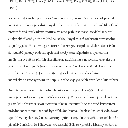
(1952), Kaji (1983), Luan (1982), Lucas (1993), Pang (1990), Xiao (1984), Xu 
(1986).
Na podkladě uvedených rozborů se domnívám, že nepřekročitelnost propasti 
mezi západním a východním myšlením je pouze zdánlivá, že i čínské filosofické 
prostředí zná myšlenkové postupy značně příbuzné např. soudobé západní 
analytické filosofii, a že i v Číně se nalézají myslitelské osobnosti srovnatelné 
se jmény jako třebas Wittgenstein nebo Frege. Naopak se však nedomnívám, 
že soudobé pokusy budovat spojovací mosty mezi západním a východním 
myšlením právě na pilířích filosofického pozitivismu a novokantovské skepse 
jsou příliš šťastným řešením. Takovýmto mostům chybí totiž zakotvení na 
jedné i druhé straně. Jsou to spíše myšlenková torza vedoucí vinou 
metodického zpochybnění principů a z toho vyplývajících aporií odnikud nikam.
Bohužel je asi pravda, že postmoderní Západ i Východ je vůči budování 
takových mostů z mlhy mimořádně vstřícný. Ze stavební praxe je však známo, 
jak velké nebezpečí hrozí mostním pilířům, připustí-li se v nosné konstrukci 
prázdná mezera tam, kde má být příslušná hmota. Obdobně lze stěží vybudovat 
spolehlivý myšlenkový most tvořený bytím i nebytím zároveň. Dnes oblíbené a 
přitažlivé mínění, že i židovsko-křesťanský Bůh se vynořil z hlubiny mlčení a 