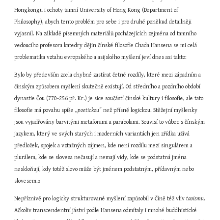
Hongkongu i ochoty tamní University of Hong Kong (Department of 
Philosophy), abych tento problém pro sebe i pro druhé poněkud detailněji 
vyjasnil. Na základě písemných materiálů pocházejících zejména od tamního 
vedoucího profesora katedry dějin čínské filosofie Chada Hansena se mi celá 
problematika vztahu evropského a asijského myšlení jeví dnes asi takto:
Bylo by především zcela chybné zastírat četné rozdíly, které mezi západním a 
čínským způsobem myšlení skutečně existují. Od středního a pozdního období 
dynastie Čou (770-256 př. Kr.) je sice součástí čínské kultury i filosofie, ale tato 
filosofie má povahu spíše 
„poetickou"
 než přísně logickou. Stěžejní myšlenky 
jsou vyjadřovány barvitými metaforami a parabolami. Souvisí to vůbec s čínským 
jazykem, který ve svých starých i moderních variantách jen zřídka užívá 
předložek, spojek a vztažných zájmen, kde není rozdílu mezi singulárem a 
plurálem, kde se slovesa nečasují a nemají vidy, kde se podstatná jména 
neskloňují, kdy totéž slovo může být jménem podstatným, přídavným nebo 
slovesem.
2
Nepříznivě pro logicky strukturované myšlení zapůsobil v Číně též vliv 
taoismu
. 
Ačkoliv transcendentní jáství podle Hansena odmítaly i mnohé buddhistické 