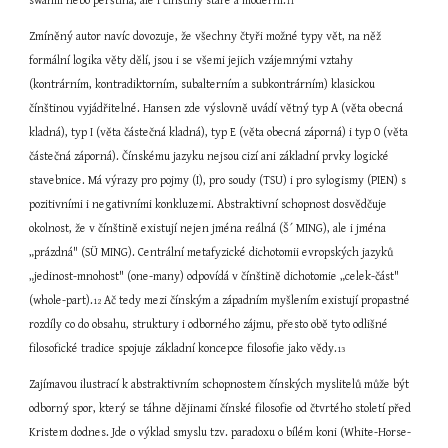
swahili nebo perština, ale i čínštiny staré a moderní.
11
Zmíněný autor navíc dovozuje, že všechny čtyři možné typy vět, na něž 
formální logika věty dělí, jsou i se všemi jejich vzájemnými vztahy 
(kontrárním, kontradiktorním, subalterním a subkontrárním) klasickou 
čínštinou vyjádřitelné. Hansen zde výslovně uvádí větný typ A (věta obecná 
kladná), typ I (věta částečná kladná), typ E (věta obecná záporná) i typ O (věta 
částečná záporná). Čínskému jazyku nejsou cizí ani základní prvky logické 
stavebnice. Má výrazy pro pojmy (I), pro soudy (TSU) i pro sylogismy (PIEN) s 
pozitivními i negativními konkluzemi. Abstraktivní schopnost dosvědčuje 
okolnost, že v čínštině existují nejen jména reálná (Š´ MING), ale i jména 
„prázdná" (SÜ MING). Centrální metafyzické dichotomii evropských jazyků 
„jedinost-mnohost" (one-many) odpovídá v čínštině dichotomie „celek-část" 
(whole-part).
 Ač tedy mezi čínským a západním myšlením existují propastné 
12
rozdíly co do obsahu, struktury i odborného zájmu, přesto obě tyto odlišné 
filosofické tradice spojuje základní koncepce filosofie jako vědy.
13
Zajímavou ilustrací k abstraktivním schopnostem čínských myslitelů může být 
odborný spor, který se táhne dějinami čínské filosofie od čtvrtého století před 
Kristem dodnes. Jde o výklad smyslu tzv. paradoxu o bílém koni (White-Horse-