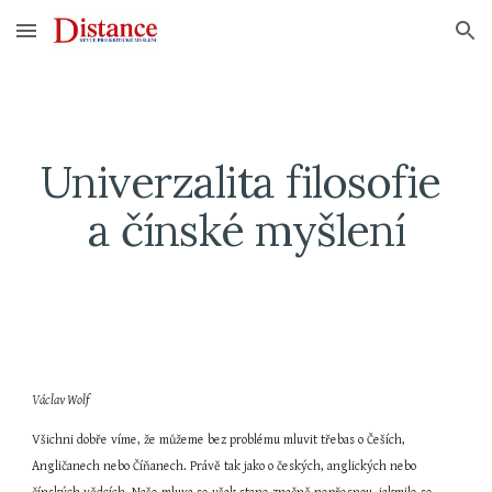
Skip to main content
Skip to navigation
Univerzalita filosofie 
a čínské myšlení
Václav Wolf
Všichni dobře víme, že můžeme bez problému mluvit třebas o Češích, 
Angličanech nebo Číňanech. Právě tak jako o českých, anglických nebo 