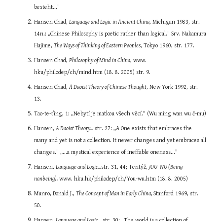
besteht..."
Hansen Chad, 
Language and Logic in Ancient China
, Michigan 1983, str. 
14n.: „Chinese Philosophy is poetic rather than logical." Srv. Nakamura 
Hajime, 
The Ways of Thinking of Eastern Peoples
, Tokyo 1960, str. 177.
Hansen Chad, 
Philosophy of Mind in China
, www. 
hku/philodep/ch/mind.htm (18. 8. 2005) str. 9.
Hansen Chad, 
A Daoist Theory of Chinese Thought
, New York 1992, str. 
13.
Tao-te-ťing, 1: „Nebytí je matkou všech věcí." (Wu ming wan wu č-mu)
Hansen, 
A Daoist Theory...
 str. 27: „A One exists that embraces the 
many and yet is not a collection. It never changes and yet embraces all 
changes." „...a mystical experience of ineffable oneness..."
Hansen, 
Language and Logic...
str. 31, 44; Tentýž, 
JOU-WU (Being-
nonbeing).
 www. hku.hk/philodep/ch/You-wu.htm (18. 8. 2005)
Munro, Donald J., 
The Concept of Man in Early China
,
Stanford 1969, str. 
50.
Hansen, 
Language and Logic...
 str. 30: „The world is a collection of 