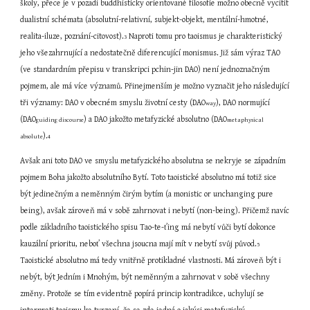
školy, přece je v pozadí buddhisticky orientované filosofie možno obecně vycítit 
dualistní schémata (absolutní-relativní, subjekt-objekt, mentální-hmotné, 
realita-iluze, poznání-citovost).
 Naproti tomu pro taoismus je charakteristický 
3
jeho všezahrnující a nedostatečně diferencující monismus. Již sám výraz TAO 
(ve standardním přepisu v transkripci pchin-jin DAO) není jednoznačným 
pojmem, ale má více významů. Přinejmenším je možno vyznačit jeho následující 
tři významy: DAO v obecném smyslu životní cesty (DAO
), DAO normující 
way
(DAO
) a DAO jakožto metafyzické absolutno (DAO
guiding discourse
metaphysical 
).
absolute
4
Avšak ani toto DAO ve smyslu metafyzického absolutna se nekryje se západním 
pojmem Boha jakožto absolutního Bytí. Toto taoistické absolutno má totiž sice 
být jedinečným a neměnným čirým bytím (a monistic or unchanging pure 
being), avšak zároveň má v sobě zahrnovat i nebytí (non-being). Přičemž navíc 
podle základního taoistického spisu Tao-te-ťing má nebytí vůči bytí dokonce 
kauzální prioritu, neboť všechna jsoucna mají mít v nebytí svůj původ.
5
Taoistické absolutno má tedy vnitřně protikladné vlastnosti. Má zároveň být i 
nebýt, být Jedním i Mnohým, být neměnným a zahrnovat v sobě všechny 
změny. Protože se tím evidentně popírá princip kontradikce, uchylují se 