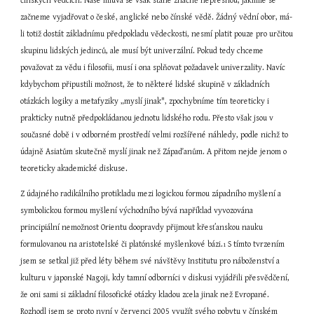
čínských vědcích. Naše mluva se však stane značně nepřesnou, jakmile se 
začneme vyjadřovat o české, anglické nebo čínské vědě. Žádný vědní obor, má-
li totiž dostát základnímu předpokladu vědeckosti, nesmí platit pouze pro určitou 
skupinu lidských jedinců, ale musí být univerzální. Pokud tedy chceme 
považovat za vědu i filosofii, musí i ona splňovat požadavek univerzality. Navíc 
kdybychom připustili možnost, že to některé lidské skupině v základních 
otázkách logiky a metafyziky „myslí jinak", zpochybníme tím teoreticky i 
prakticky nutně předpokládanou jednotu lidského rodu. Přesto však jsou v 
současné době i v odborném prostředí velmi rozšířené náhledy, podle nichž to 
údajně Asiatům skutečně myslí jinak než Zápaďanům. A přitom nejde jenom o 
teoreticky akademické diskuse.
Z údajného radikálního protikladu mezi logickou formou západního myšlení a 
symbolickou formou myšlení východního bývá například vyvozována 
principiální nemožnost Orientu doopravdy přijmout křesťanskou nauku 
formulovanou na aristotelské či platónské myšlenkové bázi.
 S tímto tvrzením 
1
jsem se setkal již před léty během své návštěvy Institutu pro náboženství a 
kulturu v japonské Nagoji, kdy tamní odborníci v diskusi vyjádřili přesvědčení, 
že oni sami si základní filosofické otázky kladou zcela jinak než Evropané. 
Rozhodl jsem se proto nyní v červenci 2005 využít svého pobytu v čínském 