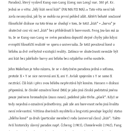
Paradox), který vyslovil Kung-sun-Lung (Gong sun Long) nar. 380 př. Kr. 
Jedná se o větu: „bílý kůň není kůň" (PAI MA FEI MA).
 Tato věta není tak 
14
zcela nesmyslná, jak by se mohlo na první pohled zdát. Aktéři bohaté současné 
filosofické diskuse na toto téma se shodují v tom, že totiž „kůň" + „barva" je 
skutečně cosi víc než „kůň" bez přihlédnutí k barevnosti. Feng Jou-lan má za 
to, že se Kung-sun-Lung ve svém paradoxu dopustil stejné chyby jako kdysi 
evropští filosofičtí realisté ve sporu o universalia. Že totiž považoval koně a 
bělobu za dvě svébytně existující reality. Zatímco ve skutečnosti nemůže být 
ani kůň bez jakékoliv barvy ani běloba bez nějakého svého nositele.
John Makehan je toho názoru, že se v dotyčném paradoxu jedná o sofisma, 
protože X + Y se sice nerovná ani X, ani Y. Avšak spojením s Y se samo X 
neztrácí. Čili kůň i přes svou bělobu nepřestává být koněm. Hansen v diskusi 
připomíná, že čínské označení koně (MA) je jako jiná čínská podstatná jména 
pouze jménem hromadným (mass noun), podobně jako třeba „písek". Když se 
tedy nejedná o označení jednotliviny, pak zde ani barevnost nebo jiná kvalita 
není relevantní. Většina dnešních myslitelů a lingvistů považuje logický status 
„bílého koně" za druh (particular member) rodu (universal class) „kůň". Takto 
řeší historicky slavný paradox např. Čcheng (1983), Chmielewski (1962), Fung 