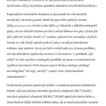
interpreti taoismu ke tvrzení, že se zde jedná o jakýsi metafyzický 
mysticismus, kdy je mystickým způsobem zakoušena nevyslovitelná Jedinost.
6
Rozporuplnost taoistického absolutna se pak promítá do celé taoistické 
metafyziky i do teorie poznání. Neboli do pojetí DAO, pokud je normou 
(DAO
) a životní cestou (DAO
). Pokud jde o základní ontologické 
guiding discourse
way
pojmy, má sice klasická čínština pro bytí a nebytí dokonce dva páry výrazů: JOU 
(být, mít)-WU (nebýt, nemít) a Š´ (souhlas, správně)-FEI (nesouhlas, chybně). 
Protože se však čínský způsob myšlení a mluvy nezabývá abstraktními 
entitami, mají zmíněné výrazy pro bytí a nebytí spíše jen význam predikátu, 
než aby abstraktně vyjadřovaly existenci či neexistenci. V protikladu „být-
nebýt" se tedy nejedná o ontologický protiklad, ale pouze o nezaměnitelnost 
vyjádření (mentions). Proto Hansen nazývá čínskou ontologii „ontologií 
mereologickou" (od angl. „merely" = pouze) nebo „behaviourálním 
nominalismem".
7
Čínská teorie poznání samozřejmě počítá i s rozumovou poznávací mohutností. 
Protože však jsou duchově-mentální poznávací schopnosti (SIN-Č'-KUAN) i 
smyslové poznávací schopnosti (ER-MU Č'-KUAN) společným darem Nebes 
, 
8
nemá duchový lidský intelekt zvláštní status, ale je označován jedním výrazem 