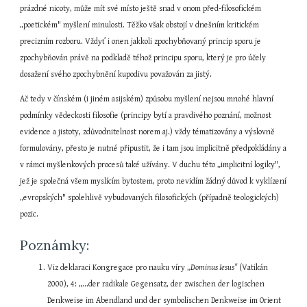
prázdné nicoty, může mít své místo ještě snad v onom před-filosofickém 
„poetickém" myšlení minulosti. Těžko však obstojí v dnešním kritickém 
precizním rozboru. Vždyť i onen jakkoli zpochybňovaný princip sporu je 
zpochybňován právě na podkladě téhož principu sporu, který je pro účely 
dosažení svého zpochybnění kupodivu považován za jistý.
Ač tedy v čínském (i jiném asijském) způsobu myšlení nejsou mnohé hlavní 
podmínky vědeckosti filosofie (principy bytí a pravdivého poznání, možnost 
evidence a jistoty, zdůvodnitelnost norem aj.) vždy tématizovány a výslovně 
formulovány, přesto je nutné připustit, že i tam jsou implicitně předpokládány a 
v rámci myšlenkových procesů také užívány. V duchu této „implicitní logiky", 
jež je společná všem myslícím bytostem, proto nevidím žádný důvod k vyklízení 
„evropských" spolehlivě vybudovaných filosofických (případně teologických) 
pozic.
Poznámky:
Viz deklaraci Kongregace pro nauku víry „
Dominus Iesus" 
(Vatikán 
2000), 4: „...der radikale Gegensatz, der zwischen der logischen 
Denkweise im Abendland und der symbolischen Denkweise im Orient 