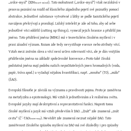
„srdce-mysl" (XIN
). Tato mohutnost („srdce-mysl") však nezískává v 
heart-mind
procesu poznání na rozdíl od klasického západního pojetí své poznatky pomocí 
abstrakce. Jednotlivé substance vytvořené z látky se podle taoistického pojetí 
navzájem překrývají a pronikají. Lidský intelekt je zde od toho, aby od sebe 
jednotlivé věci oddělil (cutting up things), vymezil jejich hranice a přidělil jim 
jméno. Toto přidělení jména (MING) má v teoretickém čínském myšlení i v 
praxi zásadní význam. Rozum zde tedy nevystihuje esence nebo atributy věcí. 
Vztah mezi zněním slova a věcí není určen niterností věci, ale je dán vnějším 
přidělením jména na základě společenské konvence.
 Proto také čínská 
9
podstatná jména mají podobu našich nepočitatelných jmen hromadných (voda, 
papír, tráva apod.) a vyžadují nějakou kvantifikaci, např. „mnoho" (TO), „málo" 
(ŠAO).
Evropská filosofie je závislá na významu a pravdivosti pojmu. Proto je zaměřena 
na metafyziku a epistemologii. Má vztah k jednotlivinám a k reálnému světu. 
Evropské jazyky mají deskriptivní a reprezentativní funkci. Naproti tomu 
čínské myšlení a jazyk má vztah především k DAO. „Znát" zde znamená „znát 
cestu" (Č´-TAO
). Nevědět zde znamená neznat nějaké DAO. Tato 
know way
zaměřenost čínského způsobu myšlení na DAO má své důsledky i pro způsoby 