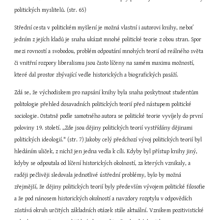
politických myslitelů. (str. 65)
Střední cesta v politickém myšlení je možná vlastní i autorovi knihy, neboť 
jedním z jejích kladů je snaha ukázat mnohé politické teorie z obou stran. Spor 
mezi rovností a svobodou, problém odpoutání mnohých teorií od reálného světa 
či vnitřní rozpory liberalismu jsou často líčeny na samém maximu možností, 
které dal prostor zbývající vedle historických a biografických pasáží.
Zdá se, že východiskem pro napsání knihy byla snaha poskytnout studentům 
politologie přehled dosavadních politických teorií před nástupem politické 
sociologie. Ostatně podle samotného autora se politické teorie vyvíjely do první 
poloviny 19. století. „Zde jsou dějiny politických teorií vystřídány dějinami 
politických ideologií." (str. 7) Jakoby celý předchozí vývoj politických teorií byl 
hledáním uliček, z nichž jen jedna vedla k cíli. Kdyby byl přístup knihy jiný, 
kdyby se odpoutala od líčení historických okolností, za kterých vznikaly, a 
raději pečlivěji sledovala jednotlivé ústřední problémy, bylo by možná 
zřejmější, že dějiny politických teorií byly především vývojem politické filosofie 
a že pod nánosem historických okolností a navzdory rozptylu v odpovědích 
zůstává okruh určitých základních otázek stále aktuální. Vznikem pozitivistické 