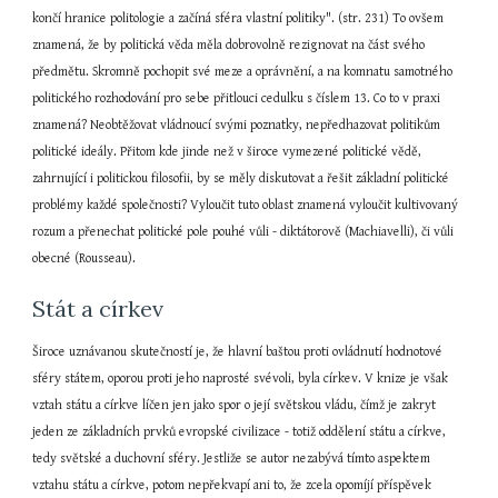
končí hranice politologie a začíná sféra vlastní politiky". (str. 231) To ovšem 
znamená, že by politická věda měla dobrovolně rezignovat na část svého 
předmětu. Skromně pochopit své meze a oprávnění, a na komnatu samotného 
politického rozhodování pro sebe přitlouci cedulku s číslem 13. Co to v praxi 
znamená? Neobtěžovat vládnoucí svými poznatky, nepředhazovat politikům 
politické ideály. Přitom kde jinde než v široce vymezené politické vědě, 
zahrnující i politickou filosofii, by se měly diskutovat a řešit základní politické 
problémy každé společnosti? Vyloučit tuto oblast znamená vyloučit kultivovaný 
rozum a přenechat politické pole pouhé vůli - diktátorově (Machiavelli), či vůli 
obecné (Rousseau).
Stát a církev
Široce uznávanou skutečností je, že hlavní baštou proti ovládnutí hodnotové 
sféry státem, oporou proti jeho naprosté svévoli, byla církev. V knize je však 
vztah státu a církve líčen jen jako spor o její světskou vládu, čímž je zakryt 
jeden ze základních prvků evropské civilizace - totiž oddělení státu a církve, 
tedy světské a duchovní sféry. Jestliže se autor nezabývá tímto aspektem 
vztahu státu a církve, potom nepřekvapí ani to, že zcela opomíjí příspěvek 