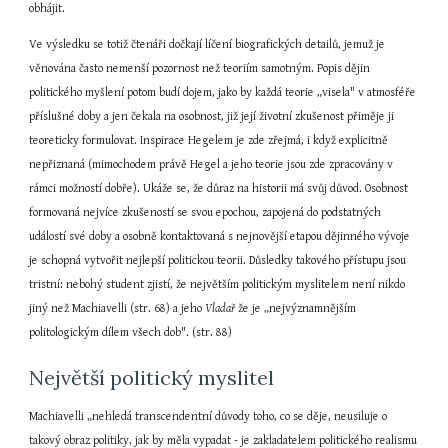
obhájit.
Ve výsledku se totiž čtenáři dočkají líčení biografických detailů, jemuž je 
věnována často nemenší pozornost než teoriím samotným. Popis dějin 
politického myšlení potom budí dojem, jako by každá teorie „visela" v atmosféře 
příslušné doby a jen čekala na osobnost, již její životní zkušenost přiměje ji 
teoreticky formulovat. Inspirace Hegelem je zde zřejmá, i když explicitně 
nepřiznaná (mimochodem právě Hegel a jeho teorie jsou zde zpracovány v 
rámci možností dobře). Ukáže se, že důraz na historii má svůj důvod. Osobnost 
formovaná nejvíce zkušeností se svou epochou, zapojená do podstatných 
událostí své doby a osobně kontaktovaná s nejnovější etapou dějinného vývoje 
je schopná vytvořit nejlepší politickou teorii. Důsledky takového přístupu jsou 
tristní: nebohý student zjistí, že největším politickým myslitelem není nikdo 
jiný než Machiavelli (str. 68) a jeho 
Vladař
 že je „nejvýznamnějším 
politologickým dílem všech dob". (str. 88)
Největší politický myslitel
Machiavelli „nehledá transcendentní důvody toho, co se děje, neusiluje o 
takový obraz politiky, jak by měla vypadat - je zakladatelem politického realismu 