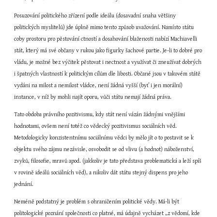
Posuzování politického zřízení podle ideálu (dosavadní snaha většiny 
politických myslitelů) jde úplně mimo tento způsob uvažování. Namísto státu 
coby prostoru pro pěstování ctností a dosahování blaženosti nabízí Machiavelli 
stát, který má své občany v rukou jako figurky šachové partie. Je-li to dobré pro 
vládu, je možné bez výčitek pěstovat i nectnost a využívat či zneužívat dobrých 
i špatných vlastností k politickým cílům dle libosti. Občané jsou v takovém státě 
vydáni na milost a nemilost vládce, není žádná vyšší (byť i jen morální) 
instance, v níž by mohli najít oporu, vůči státu nemají žádná práva.
Tato obdoba právního pozitivismu, kdy stát není vázán žádnými vnějšími 
hodnotami, ovšem není totéž co vědecký pozitivismus sociálních věd. 
Metodologicky konzistentnímu sociálnímu vědci by mělo jít o to postavit se k 
objektu svého zájmu nezávisle, osvobodit se od vlivu (a hodnot) náboženství, 
zvyků, filosofie, mravů apod. (jakkoliv je tato představa problematická a leží spíš 
v rovině ideálů sociálních věd), a nikoliv dát státu stejný dispens pro jeho 
jednání.
Neméně podstatný je problém s ohraničením politické vědy. Má-li být 
politologické poznání společnosti co platné, má údajně vycházet „z vědomí, kde 