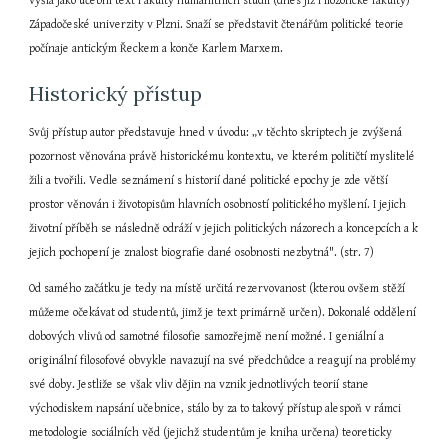
vyšla jako učební text Fakulty humanitních studií (dnes již Filozofické fakulty) 
Západočeské univerzity v Plzni. Snaží se představit čtenářům politické teorie 
počínaje antickým Řeckem a konče Karlem Marxem.
Historický přístup
Svůj přístup autor představuje hned v úvodu: „v těchto skriptech je zvýšená 
pozornost věnována právě historickému kontextu, ve kterém političtí myslitelé 
žili a tvořili. Vedle seznámení s historií dané politické epochy je zde větší 
prostor věnován i životopisům hlavních osobností politického myšlení. I jejich 
životní příběh se následně odráží v jejich politických názorech a koncepcích a k 
jejich pochopení je znalost biografie dané osobnosti nezbytná". (str. 7)
Od samého začátku je tedy na místě určitá rezervovanost (kterou ovšem stěží 
můžeme očekávat od studentů, jimž je text primárně určen). Dokonalé oddělení 
dobových vlivů od samotné filosofie samozřejmě není možné. I geniální a 
originální filosofové obvykle navazují na své předchůdce a reagují na problémy 
své doby. Jestliže se však vliv dějin na vznik jednotlivých teorií stane 
východiskem napsání učebnice, stálo by za to takový přístup alespoň v rámci 
metodologie sociálních věd (jejichž studentům je kniha určena) teoreticky 