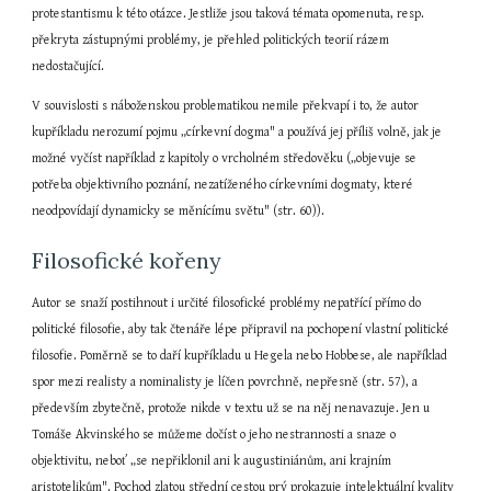
protestantismu k této otázce. Jestliže jsou taková témata opomenuta, resp. 
překryta zástupnými problémy, je přehled politických teorií rázem 
nedostačující.
V souvislosti s náboženskou problematikou nemile překvapí i to, že autor 
kupříkladu nerozumí pojmu „církevní dogma" a používá jej příliš volně, jak je 
možné vyčíst například z kapitoly o vrcholném středověku („objevuje se 
potřeba objektivního poznání, nezatíženého církevními dogmaty, které 
neodpovídají dynamicky se měnícímu světu" (str. 60)).
Filosofické kořeny
Autor se snaží postihnout i určité filosofické problémy nepatřící přímo do 
politické filosofie, aby tak čtenáře lépe připravil na pochopení vlastní politické 
filosofie. Poměrně se to daří kupříkladu u Hegela nebo Hobbese, ale například 
spor mezi realisty a nominalisty je líčen povrchně, nepřesně (str. 57), a 
především zbytečně, protože nikde v textu už se na něj nenavazuje. Jen u 
Tomáše Akvinského se můžeme dočíst o jeho nestrannosti a snaze o 
objektivitu, neboť „se nepřiklonil ani k augustiniánům, ani krajním 
aristotelikům". Pochod zlatou střední cestou prý prokazuje intelektuální kvality 