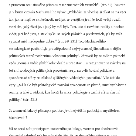
a praotcem realistického přístupu v mezinárodních vztazích". (str. 89) Dvakrát 
je v knize citován Machiavelliho výrok: „Pokládám za vhodnější dívat se na věci 
tak, jak se mají ve skutečnosti, než jak se zvnějšku jeví. Je totiž velký rozdíl 
mezi tím, jaký život je, a jaký by měl být. Ten, kdo si nevšímá reality a nechce 
vidět, jací lidé jsou, a staví spíše na svých přáních a představách, jak by svět 
vypadat měl, nedopadne dobře." (str. 89, 231) Toto Machiavelliho 
metodologické poučení „je pravděpodobně nejvýznamnějším odkazem dějin 
politických teorií modernímu výzkumu politiky". Zároveň by se ovšem politická 
věda „neměla vzdát jakýchkoliv ideálů a představ ... a rezignovat na návrhy na 
řešení soudobých politických problémů, resp. na ovlivňování politické a 
společenské sféry na základě zjištěných vědeckých poznatků." Vše ústí do 
věty: „Má-li ale být politologické poznání společnosti co platné, musí vycházet z 
reality, a také z vědomí, kde končí hranice politologie a začíná sféra vlastní 
politiky." (str. 231)
Co znamená takový přístup k politice, je-li největším politickým myslitelem 
Machiavelli?
Má se snad stát prototypem moderního politologa, vzorem pro ahodnotové 