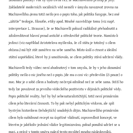
zkoumání politiky? Pak by bylo třeba říci, že Machiavelliho přístup je jiný. 
Zakladatelé moderních sociálních věd neměli v úmyslu navazovat zrovna na 
Machiavelliho.
Jemu totiž nešlo jen o popis toho, jak politika funguje, bez oné 
1
„zátěže" teologie, filosofie, etiky apod. Mnohé nasvědčuje tomu (viz např. 
interpretace L. Strausse), že se Machiavelli pokusil radikálně přehodnotit a 
zdiskreditovat hlavní proud antické a středověké politické teorie. Namísto k 
jedinci (viz například Aristotelova myšlenka, že cíl státu je totožný s cílem 
občana
)
má být stát zaměřen na sebe samého. Místo úsilí o ctnost a ideální 
2
státní uspořádání, které by ji umožňovalo, se cílem politiky stává udržení vlády.
Machiavelli tedy vůbec není ahodnotový v tom smyslu, že by v jeho zkoumání 
politiky nešlo o nic jiného než o popis. Jde mu o cosi víc: především (či pouze) o 
moc. Moc je o sobě cílem a hodnoty nečerpá odnikud než ze sebe sama. Stěží ho 
tedy lze považovat za prvního vědeckého pozitivistu v dějinách politické vědy. 
Popis politické reality, byť by byl sebenaturalističtější, totiž není primárním 
cílem jeho literární činnosti. To by pak nebyl politickým vědcem, ale spíš 
bystrým historikem (tehdejších) soudobých dějin. Machiavelliho primárním 
cílem bylo nabídnout recept na úspěšné vládnutí, ospravedlnit koncept, ve 
kterém je jakékoliv jednání vládce legitimizováno, pokud pomáhá udržet se u 
moci, a právě v tomto směru nalezl tento myslitel mnoho následovníků.