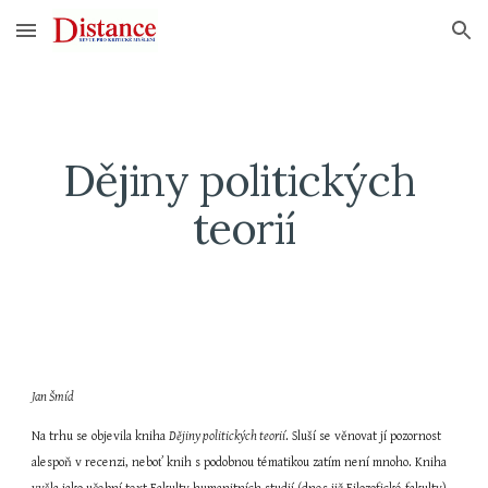
Skip to main content
Skip to navigation
Dějiny politických 
teorií
Jan Šmíd
Na trhu se objevila kniha 
Dějiny politických teorií
. Sluší se věnovat jí pozornost 
alespoň v recenzi, neboť knih s podobnou tématikou zatím není mnoho. Kniha 