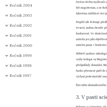
Ozvěnu těchto myšlenek o 
Ročník 2004
být magisterium, a ne Boží
takovému nahlížení věcí p
Ročník 2003
Pospíšil zde kritizuje pře
Ročník 2002
tvrzení, mohou čtenáře pře
konkurovat. Ve skutečnosti
Ročník 2001
autoritu jen jako objektiv
Ročník 2000
autoritu pouze v kontextu 
Někteří zastánci zideologi
Ročník 1999
vazby teologie na Magister
Ročník 1998
předpoklady zkoumání. Mag
funkci přirozeně patří do
Ročník 1997
výchozí protestantské nou
Étos takto akomodovaného „
3. V pasti sc
Nakonec si všimněme, jak K