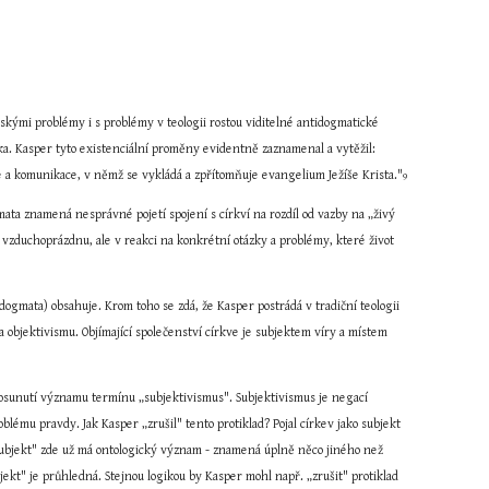
kými problémy i s problémy v teologii rostou viditelné antidogmatické 
a. Kasper tyto existenciální proměny evidentně zaznamenal a vytěžil: 
ce a komunikace, v němž se vykládá a zpřítomňuje evangelium Ježíše Krista."
9
ta znamená nesprávné pojetí spojení s církví na rozdíl od vazby na „živý 
zduchoprázdnu, ale v reakci na konkrétní otázky a problémy, které život 
ogmata) obsahuje. Krom toho se zdá, že Kasper postrádá v tradiční teologii 
 objektivismu. Objímající společenství církve je subjektem víry a místem 
posunutí významu termínu „subjektivismus". Subjektivismus je negací 
mu pravdy. Jak Kasper „zrušil" tento protiklad? Pojal církev jako subjekt 
 „subjekt" zde už má ontologický význam - znamená úplně něco jiného než 
t" je průhledná. Stejnou logikou by Kasper mohl např. „zrušit" protiklad 