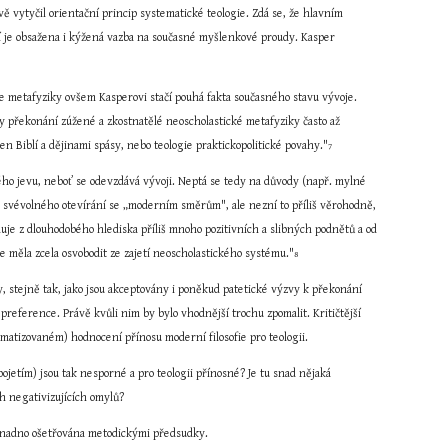
ě vytyčil orientační princip systematické teologie. Zdá se, že hlavním 
ní je obsažena i kýžená vazba na současné myšlenkové proudy. Kasper 
e metafyziky ovšem Kasperovi stačí pouhá fakta současného stavu vývoje. 
íky překonání zúžené a zkostnatělé neoscholastické metafyziky často až 
jen Biblí a dějinami spásy, nebo teologie praktickopolitické povahy."
7
ého jevu, neboť se odevzdává vývoji. Neptá se tedy na důvody (např. mylné 
d svévolného otevírání se „moderním směrům", ale nezní to příliš věrohodně, 
huje z dlouhodobého hlediska příliš mnoho pozitivních a slibných podnětů a od 
se měla zcela osvobodit ze zajetí neoscholastického systému."
8
, stejně tak, jako jsou akceptovány i poněkud patetické výzvy k překonání 
 preference. Právě kvůli nim by bylo vhodnější trochu zpomalit. Kritičtější 
matizovaném) hodnocení přínosu moderní filosofie pro teologii.
etím) jsou tak nesporné a pro teologii přínosné? Je tu snad nějaká 
ch negativizujících omylů?
 snadno ošetřována metodickými předsudky.