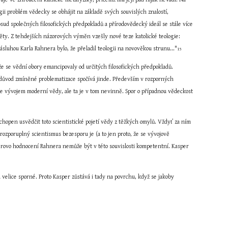
ii problém vědecky se obhájit na základě svých souvislých znalostí, 
osud společných filosofických předpokladů a přírodovědecký ideál se stále více 
něty. Z tehdejších názorových výměn vzešly nové teze katolické teologie: 
sluhou Karla Rahnera bylo, že přeladil teologii na novověkou strunu..."
15
že se vědní obory emancipovaly od určitých filosofických předpokladů. 
ý důvod zmíněné problematizace spočívá jinde. Především v rozporných 
je vývojem moderní vědy, ale ta je v tom nevinně. Spor o případnou vědeckost 
chopen usvědčit toto scientistické pojetí vědy z těžkých omylů. Vždyť za ním 
 rozporuplný scientismus bezesporu je (a to jen proto, že se vývojově 
erovo hodnocení Rahnera nemůže být v této souvislosti kompetentní. Kasper 
elice sporné. Proto Kasper zůstává i tady na povrchu, když se jakoby 