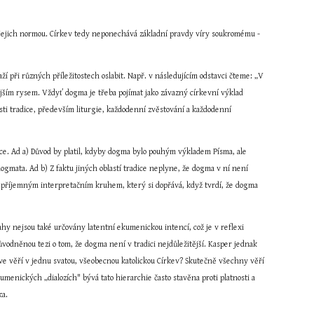
ou jejich normou. Církev tedy neponechává základní pravdy víry soukromému - 
ží při různých příležitostech oslabit. Např. v následujícím odstavci čteme: „V 
jším rysem. Vždyť dogma je třeba pojímat jako závazný církevní výklad 
ti tradice, především liturgie, každodenní zvěstování a každodenní 
dice. Ad a) Důvod by platil, kdyby dogma bylo pouhým výkladem Písma, ale 
dogmata. Ad b) Z faktu jiných oblastí tradice neplyne, že dogma v ní není 
 nepříjemným interpretačním kruhem, který si dopřává, když tvrdí, že dogma 
y nejsou také určovány latentní ekumenickou intencí, což je v reflexi 
ůvodněnou tezi o tom, že dogma není v tradici nejdůležitější. Kasper jednak 
e věří v jednu svatou, všeobecnou katolickou Církev? Skutečně všechny věří 
umenických „dialozích" bývá tato hierarchie často stavěna proti platnosti a 
ka.