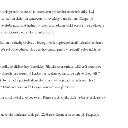
teologii našeho století je bezesporu překonání neoscholastiky. [...] 
ním se, konstruktivním způsobem, s novodobým myšlením."
Kasper je 
1
je třeba pozitivně hodnotit), jako jsou: „ekumenické otevření se a dialog s 
si odcizení mezi církví a kulturou..."
2
ním, rozhodující obrat v teologii) ovšem předpokládají i zásadní změnu v 
 a přesvědčivé zdůvodnění „změny paradigmatu v teologii" sotva můžeme 
dku kvalifikovány filosoficky. Filosofická orientace totiž určí rozumnou 
filosofie pro rozumný kontakt se současnou kulturou daleko vhodnější? 
i tom snad v popředí akomodační motivy na pozadí jistých komplexů 
u? Těmto otázkám mohl Kasper věnovat více pozornosti.
ním místě uvést znovuobjevení Písma svatého jako duše veškeré teologie a v 
to nové cíle současné teologie. „Zpět nemůžeme a nesmíme jít. Naopak je 