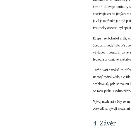
straně 13 svoje kontakty s
spočívajících na jistých z
jevil jako téměř jedině pl
Prakticky obecně byl opušt
Kasper se bohužel mýlí, kd
Speciální vědy tyto předp
výkladech poznání, jak je 
teologie a klasické metafy
Totéž platí o zdání, že př
nestojí žádná věda, ale fil
etablovala), pak nemohou 
se totiž příliš snadno přen
Vývoj moderní vědy se nek
odevzdává vývoji moderní 
4. Závěr