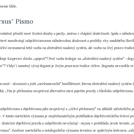
mneme blíže.
rsus" Písmo
odatně přináší nové životní obsahy a pocity, změnu v chápání skutečnosti. Spolu s nábožens
které manifestují subjektivizovanou náboženskou zkušenost a prožitky víry soudobého člověk
 církví neznamená totiž vazbu na abstraktní naukový systém, ale vazbu na živý proces tradi
uje Kasperovi slůvko „spojení"? Proč vazba teologie na „abstraktní naukový systém" - dogma
ce"? Vždyť i samotný vývoj dogmat je živým procesem tradice církve. Dogmata nevznikla ve v
becnost - závaznost a jistá „neekumenická" konfliktnost, kterou abstraktní naukový systém (d
íká; „Tím je překonána nesprávná alternativa mezi pojetím pravdy z hlediska subjektivismu a
 subjektivismu a objektivismu jako nesprávný a „církví překonaný" na základě sofistického 
. V tomto noetickém významu je nepřekonatelným protikladem objektivistického řešení problé
e skutečně objektivní pravda a subjektivita nevylučují - nejsou v protikladu. Jenže termín
vismus". Konfuse noetického a ontologického významu termínu se společným kořenem „subjek