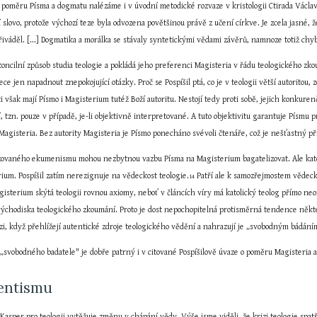
poměru Písma a dogmatu nalézáme i v úvodní metodické rozvaze v kristologii Ctirada Václava
 slovo, protože výchozí teze byla odvozena povětšinou právě z učení církve. Je zcela jasné,
řiváděl. [...] Dogmatika a morálka se stávaly syntetickými vědami závěrů, namnoze totiž ch
dkoncilní způsob studia teologie a pokládá jeho preferenci Magisteria v řádu teologického zk
ce jen napadnout znepokojující otázky. Proč se Pospíšil ptá, co je v teologii větší autoritou,
 však mají Písmo i Magisterium tutéž Boží autoritu. Nestojí tedy proti sobě, jejich konkuren
ní, tzn. pouze v případě, je-li objektivně interpretované. A tuto objektivitu garantuje Pís
Magisteria. Bez autority Magisteria je Písmo ponecháno svévoli čtenáře, což je nešťastný p
zovaného ekumenismu mohou nezbytnou vazbu Písma na Magisterium bagatelizovat. Ale katolick
ium. Pospíšil zatím nerezignuje na vědeckost teologie.
 Patří ale k samozřejmostem vědec
14
isterium skýtá teologii rovnou axiomy, neboť v článcích víry má katolický teolog přímo ne
 východiska teologického zkoumání. Proto je dost nepochopitelná protisměrná tendence něk
zi, když přehlížejí autentické zdroje teologického vědění a nahrazují je „svobodným bádán
svobodného badatele" je dobře patrný i v citované Pospíšilově úvaze o poměru Magisteria a 
ientismu
asper pro teologii vytěžuje změnu v chápání vědy. Výše jsme viděli, že krizi teologie spatř