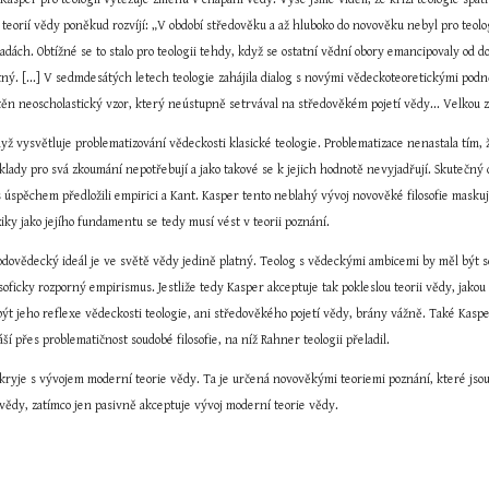
 teorií vědy poněkud rozvíjí: „V období středověku a až hluboko do novověku nebyl pro teolog
ásadách. Obtížné se to stalo pro teologii tehdy, když se ostatní vědní obory emancipovaly od d
atný. [...] V sedmdesátých letech teologie zahájila dialog s novými vědeckoteoretickými pod
ěn neoscholastický vzor, který neústupně setrvával na středověkém pojetí vědy... Velkou zá
yž vysvětluje problematizování vědeckosti klasické teologie. Problematizace nenastala tím, 
oklady pro svá zkoumání nepotřebují a jako takové se k jejich hodnotě nevyjadřují. Skutečn
s úspěchem předložili empirici a Kant. Kasper tento neblahý vývoj novověké filosofie masku
ziky jako jejího fundamentu se tedy musí vést v teorii poznání.
írodovědecký ideál je ve světě vědy jedině platný. Teolog s vědeckými ambicemi by měl být s
osoficky rozporný empirismus. Jestliže tedy Kasper akceptuje tak pokleslou teorii vědy, jakou
být jeho reflexe vědeckosti teologie, ani středověkého pojetí vědy, brány vážně. Také Kasp
áší přes problematičnost soudobé filosofie, na níž Rahner teologii přeladil.
ryje s vývojem moderní teorie vědy. Ta je určená novověkými teoriemi poznání, které jsou v
vědy, zatímco jen pasivně akceptuje vývoj moderní teorie vědy.