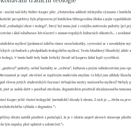
ekonávání tradiční teologie
ie - součást naší doby
 Walter Kasper píše: „Historickou událostí stěžejního významu v katolické 
astické perspektivy bylo připraveno již katolickou tübingenskou školou a jejím vypořádá
rál „rozhodující obrat v teologii", který byl mimo jiné z vnějšku motivován podněty (jež prý 
tvími i úkol inkulturace křesťanství v mimoevropských kulturních oblastech... i uvědomění 
 katolickém myšlení (prolomení úzkého rámce neoscholastiky, vyrovnání se s novodobým myšle
ofických východisek a předpokladů teologického myšlení. Tento hloubkový filosofický záběr
 teologů. V tomto bodě tedy bude kritický čtenář od Kaspera žádat lepší vysvětlení.
„pozitivní" podněty, neboť kontakty se „světem", kulturou a jinými náboženstvími jsou vposle
 Nerozumné je např. otevírání se úspěšným moderním omylům. Co když jsou základy klasické 
od vlivem jistých studentských fascinací strhujícími mistry současného myšlení? Nebyly př
i, jimž se mohlo dařit v poněkud sterilním, dogmatickém prostředí oficializovaného tomism
ví Kasper ještě vlastní teologické (metodické) důvody k obratu. Z nich je „...třeba na prv
storickokritického výkladu v dogmatice."
3
říčiny obratu natolik působivé a postačující, že je v silném zaujetí zároveň stanovuje jakož
la tyto impulsy plně uplatnit a uskutečnit."
4