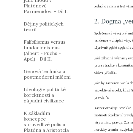
jeho modů v
Platónově
Jednoho z nich si teď vši
Parmenidovi - Díl I.
2. Dogma „ve
Dějiny politických
teorií
Společenský vývoj prý směr
tendence v chápání víry, 
Falibilismus versus
fundacionismus
„Správně pojaté spojení s
(Albert - Fuchs -
Apel) - Díl II.
Jaké záhadné významy evok
proces tradice a komunika
Genová technika a
církve přinášel.
postmoderní mlčení
Jako by Kasperovi vadila o
Ideologie politické
subjektivní aspekt, když ř
korektnosti a
pravdy."
10
západní civilizace
Kasper označuje protiklad
K základům
možnosti objektivní pravdy
koncepce
víry a místo pravdy. Zde s
spravedlivé polis u
Platóna a Aristotela
noetický termín „subjekti