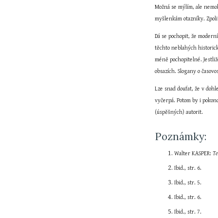
Možná se mýlím, ale nemohu
myšlenkám otazníky. Zpolit
Dá se pochopit, že moderní
těchto neblahých historick
méně pochopitelné. Jestliž
obsazích. Slogany o časovo
Lze snad doufat, že v dohl
vyčerpá. Potom by i pokonc
(úspěšných) autorit.
Poznámky:
Walter KASPER: 
Te
Ibid., str. 6.
Ibid., str. 5.
Ibid., str. 6.
Ibid., str. 7.