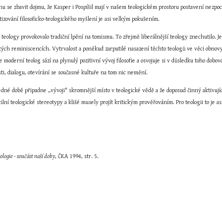
 se zbavit dojmu, že Kasper i Pospíšil mají v našem teologickém prostoru postavení nezpochy
izování filosoficko-teologického myšlení je asi velkým pokušením.
 teology provokovalo tradiční lpění na tomismu. To zřejmě liberálnější teology znechutilo. Je
ých reminiscencích. Vytrvalost a poněkud zarputilé nasazení těchto teologů ve věci obnovy 
e moderní teolog sází na plynulý pozitivní vývoj filosofie a osvojuje si v důsledku toho dobo
sti, dialogu, otevírání se současné kultuře na tom nic nemění.
edné době připadne „vývoji" skromnější místo v teologické vědě a že doposud činný aktivující 
ilní teologické stereotypy a klišé musely projít kritickým prověřováním. Pro teologii to je 
ologie - součást naší doby
, ČKA 1994, str. 5.