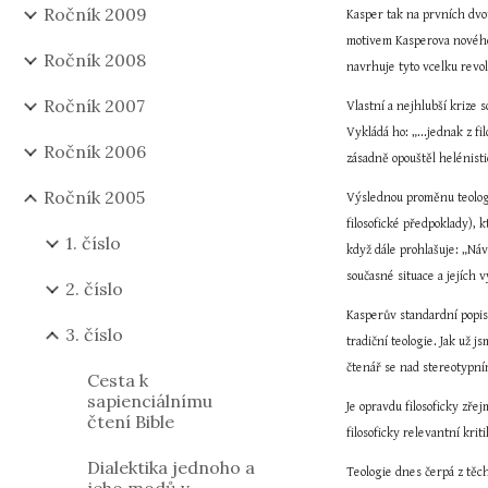
Ročník 2009
Kasper tak na prvních dvo
motivem Kasperova nového z
Ročník 2008
navrhuje tyto vcelku revol
Ročník 2007
Vlastní a nejhlubší krize 
Vykládá ho: „...jednak z f
Ročník 2006
zásadně opouštěl helénist
Ročník 2005
Výslednou proměnu teologie
filosofické předpoklady), 
1. číslo
když dále prohlašuje: „Náv
současné situace a jejích 
2. číslo
Kasperův standardní popis 
3. číslo
tradiční teologie. Jak už 
čtenář se nad stereotypní
Cesta k
sapienciálnímu
Je opravdu filosoficky zře
čtení Bible
filosoficky relevantní kri
Dialektika jednoho a
Teologie dnes čerpá z tě