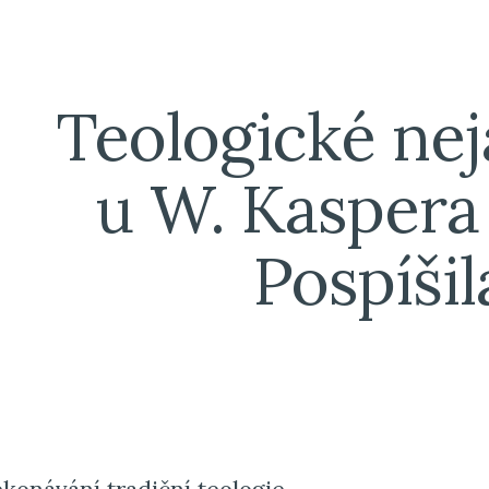
ip to main content
Skip to navigat
Teologické neja
u W. Kaspera a
Pospíšil