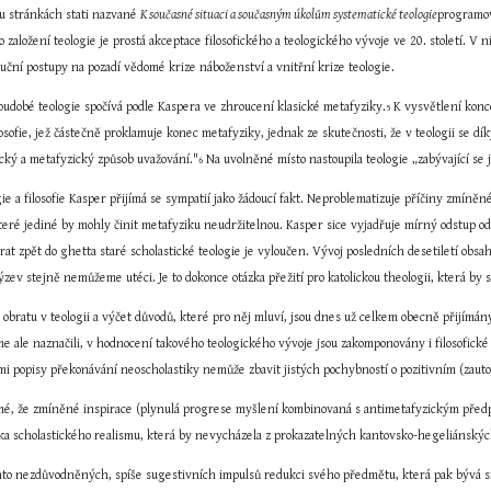
u stránkách stati nazvané 
K současné situaci a současným úkolům systematické teologie
programov
aložení teologie je prostá akceptace filosofického a teologického vývoje ve 20. století. V 
uční postupy na pozadí vědomé krize náboženství a vnitřní krize teologie.
soudobé teologie spočívá podle Kaspera ve zhroucení klasické metafyziky.
 K vysvětlení konc
5
ilosofie, jež částečně proklamuje konec metafyziky, jednak ze skutečnosti, že v teologii se d
ický a metafyzický způsob uvažování."
 Na uvolněné místo nastoupila teologie „zabývající se 
6
 a filosofie Kasper přijímá se sympatií jako žádoucí fakt. Neproblematizuje příčiny zmíněn
které jediné by mohly činit metafyziku neudržitelnou. Kasper sice vyjadřuje mírný odstup o
rat zpět do ghetta staré scholastické teologie je vyloučen. Vývoj posledních desetiletí obsa
výzev stejně nemůžeme utéci. Je to dokonce otázka přežití pro katolickou theologii, která by 
obratu v teologii a výčet důvodů, které pro něj mluví, jsou dnes už celkem obecně přijímány
jsme ale naznačili, v hodnocení takového teologického vývoje jsou zakomponovány i filosofické
mi popisy překonávání neoscholastiky nemůže zbavit jistých pochybností o pozitivním (zauto
jmé, že zmíněné inspirace (plynulá progrese myšlení kombinovaná s antimetafyzickým předpoj
tika scholastického realismu, která by nevycházela z prokazatelných kantovsko-hegeliánský
chto nezdůvodněných, spíše sugestivních impulsů redukci svého předmětu, která pak bývá