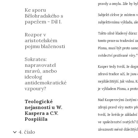
pravdy a omylu. Zde by by
Ke sporu
Bělohradského s
Subjekt církve je místem v
papežem - Díl I.
subjektivnímu výkladu, ale
Rozpor v
Takto silně kladený důraz 
aristotelském
tomto procesu tradování za
pojmu blaženosti
Písma, musí být proto samo
svědectví prožívané víry."
Sokrates:
napravovatel
Kasper tedy tvrdí, že dogm
mravů, anebo
zdravá tradice učí, že jso
ideolog
antidemokratické
nejdůležitější. Jak vidno,
vzpoury?
je výkladem Písma, a prot
Nad Kasperovými častými ú
Teologické
nejasnosti u W.
zdrojů pravd víry motiv př
Kaspera a C.V.
tvrdí, že krédo je základn
Pospíšila
ve společenství svatých? D
závaznosti méně důležitýc
4. číslo