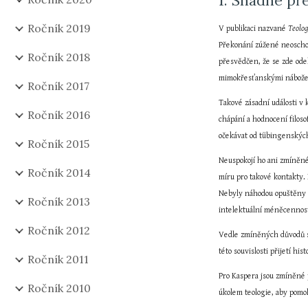
1. Snadné př
Ročník 2019
V publikaci nazvané 
Teolog
Překonání zúžené neoschol
Ročník 2018
přesvědčen, že se zde odeh
mimokřesťanskými nábožens
Ročník 2017
Takové zásadní události v
Ročník 2016
chápání a hodnocení filos
očekávat od tübingenských
Ročník 2015
Neuspokojí ho ani zmíněné 
Ročník 2014
míru pro takové kontakty.
Nebyly náhodou opuštěny p
Ročník 2013
intelektuální méněcennost
Ročník 2012
Vedle zmíněných důvodů sta
této souvislosti přijetí hi
Ročník 2011
Pro Kaspera jsou zmíněné p
Ročník 2010
úkolem teologie, aby pomoh