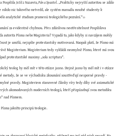
 Pospíšila 
Ježíš z Nazareta, Pán a Spasitel
. „Prakticky nejvyšší autoritou se zdálo 
 že nikdo nic takového netvrdil, ale systém manuálu mnohé studenty k 
ybělo analytické studium pramenů teologického poznání."
13
oumání za evidentně chybnou. Přes zdánlivou neotřesitelnost Pospíšilova 
 zda autorita Písma nebo Magisteria? Vypadá to, jako kdyby si navzájem mohly 
čnost je umělá, nejspíše protestantsky motivovaná. Naopak platí, že Písmo má 
mu právě Magisterium. Magisterium tedy vykládá neomylně Písmo, které má svou 
řípad protestantské maximy „sola scriptura".
ý teolog by měl mít v této otázce jasno. Stejně jasno by měl mít i v otázce 
ké metody, že se ve východisku zkoumání soustřeďují nesporné pravdy - 
omylné pravdy. Magisteriem stanovené články víry tedy díky své axiomatické 
terých akomodovaných moderních teologů, kteří přizpůsobují svou metodiku 
ím" nad Písmem.
Písma jakožto principů teologie.
uje ve zhroucení klasické metafyziky, přičemž mu její pád nijak nevadí. Na 