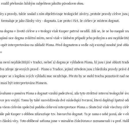
l rozdíl překonán lidským subjektem jakožto původcem obou.
íry a pravdy, takže soulad s ním objektivizuje teologické závěry, protože pravdy církve js
 formuluje je jako články víry - dogmata. Lze proto i říct, že církev je místem dogmat.
na dogma v životě církve a v teologii však Kasper patrně nesdílí. Zdá se, že se ho naopak sna
ujímá sice dogma zvláštní místo, není však v žádném případě jeho jediným a ani nejdůležitě
 opět interpretováno na základě Písma. Před dogmatem a vedle něj existují mnohé jiné oblas
11
a není nejdůležitější v tradici, neboť a) dogma je výkladem Písma, b) jsou i jiné oblasti tra
u dva zdroje zjevených pravd - Písmo a Tradice, jejímž středem jsou z hlediska pravdy právě 
 Kasper se s logikou svých výkladů moc nezdržuje. Přesto by se mohl trochu pozastavit nad
o musí být interpretováno Písmem.
vahami o poměru Písma a dogmat vzniká podezření, zda tyto striktně interní teologické úvah
ece jen vnější. Tomu by také nasvědčovala dvě následující tvrzení, která doplňují špatně od
í a všem církvím společná podoba církevní interpretace Písma.
 Skutečně však všechny církv
12
ále pak Kasper s oblibou zdůrazňuje tzv. hierarchii dogmat. Ta je sama o sobě jasná, ale v ek
h článků víry. Toto oblíbené sofisma jsme v minulém čísle
Distance
 zaznamenali i u prof. Halí