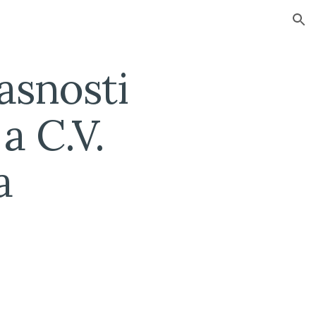
ion
snosti 
 C.V. 
a