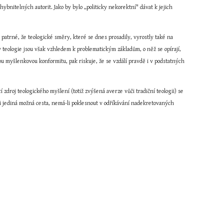
bnitelných autorit. Jako by bylo „politicky nekorektní" dávat k jejich 
 patrné, že teologické směry, které se dnes prosadily, vyrostly také na 
teologie jsou však vzhledem k problematickým základům, o něž se opírají, 
vou myšlenkovou konformitu, pak riskuje, že se vzdálí pravdě i v podstatných 
zdroj teologického myšlení (totiž zvýšená averze vůči tradiční teologii) se 
asi jediná možná cesta, nemá-li poklesnout v odříkávání nadekretovaných 