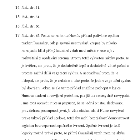
Ibid.,
 str. 51.
Ibid.,
 str. 54.
Ibid.,
 str. 60.
Ibid.,
 str. 62. Pokud se na tento Humův příklad podíváme optikou 
tradiční kauzality, pak je zjevně nesmyslný. Zřejmě by nikoho 
nenapadlo klást přímý kauzální vztah mezi měsíc v roce a jev 
rozkvétání či opadávání stromů. Stromy totiž vykvetou nikoliv proto, že 
je květen, ale proto, že je dostatečně teplé a dostatečně vlhké počasí a 
protože začíná další vegetační cyklus. A neopadávají proto, že je 
listopad, ale proto, že je chladno a také proto, že jeden vegetační cyklus 
byl dovršen. Pokud se ale tento příklad snažíme pochopit v logice 
Humova kladení a rozvíjení problému, pak již tak nesmyslně nevypadá. 
Jsme totiž opravdu nuceni připustit, že se jedná o jistou sledovanou 
pravidelnou posloupnost jevů. Je však otázka, zda si Hume nevybral 
právě takový příklad účelově, totiž aby mohl bez těžkostí demonstrovat 
logickou bezrozpornost opačného tvrzení. Opačné tvrzení je totiž 
logicky možné právě proto, že přímý (kauzální) vztah mezi nějakým 