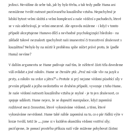
jedinci. Nevidíme do sebe tak, jak by bylo třeba, a tak tedy podle Huma ani 
nemůžeme tvrdit nutnost pociťovaného kauzálního vztahu. Nepochybně je 
lidská bytost velmi složitá a velmi komplexní a naše vědění o pochodech, které 
se v nás odehrávají, je velmi omezené. Ale opravdu můžeme - i když v tomto 
případě akceptujeme Humovo dílčí a nevhodné psychologizující hledisko - na 
základě takové neznalosti zpochybnit naši imanentní či transitivní zkušenost s 
kauzalitou? Nebylo by na místě k problému spíše mlčet právě proto, že (podle 
Huma) nevíme?
V dalším argumentu se Hume podivuje nad tím, že některé části těla dovedeme 
vůlí ovládat a jiné nikoliv. Hume se čtenáře ptá: „Proč má vůle vliv na jazyk a 
prsty, a nikoliv na srdce a játra?"
 Protože si prý nejsme vědomi působící síly v 
32
prvním případě a jejího nedostatku ve druhém případě, vyvozuje z toho Hume, 
že naše vědomí nutnosti kauzálního vztahu je mylné - je to jen zkušenost, co 
spojuje události. Hume nejen, že se dopouští manipulace, když zapomíná 
rozlišovat mezi činnostmi, které vykonáváme vědomě, a těmi, které 
vykonáváme nevědomě. Hume také náhle zapomíná na to, co o pár řádků výše v 
knize tvrdil, totiž že „...jsme si v každém okamžiku vědomi vnitřní síly; 
pociťujeme, že pomocí prostého příkazu naší vůle můžeme pohybovat částmi 