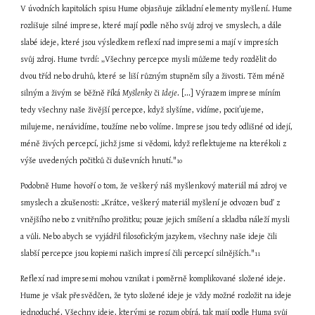
V úvodních kapitolách spisu Hume objasňuje základní elementy myšlení. Hume 
rozlišuje silné imprese, které mají podle něho svůj zdroj ve smyslech, a dále 
slabé ideje, které jsou výsledkem reflexí nad impresemi a mají v impresích 
svůj zdroj. Hume tvrdí: „Všechny percepce mysli můžeme tedy rozdělit do 
dvou tříd nebo druhů, které se liší různým stupněm síly a živosti. Těm méně 
silným a živým se běžně říká 
Myšlenky
 či 
Ideje
. [...] Výrazem imprese míním 
tedy všechny naše živější percepce, když slyšíme, vidíme, pociťujeme, 
milujeme, nenávidíme, toužíme nebo volíme. Imprese jsou tedy odlišné od idejí, 
méně živých percepcí, jichž jsme si vědomi, když reflektujeme na kterékoli z 
výše uvedených počitků či duševních hnutí."
10
Podobně Hume hovoří o tom, že veškerý náš myšlenkový materiál má zdroj ve 
smyslech a zkušenosti: „Krátce, veškerý materiál myšlení je odvozen buď z 
vnějšího nebo z vnitřního prožitku; pouze jejich smíšení a skladba náleží mysli 
a vůli. Nebo abych se vyjádřil filosofickým jazykem, všechny naše ideje čili 
slabší percepce jsou kopiemi našich impresí čili percepcí silnějších."
11
Reflexí nad impresemi mohou vznikat i poměrně komplikované složené ideje. 
Hume je však přesvědčen, že tyto složené ideje je vždy možné rozložit na ideje 
jednoduché. Všechny ideje, kterými se rozum obírá, tak mají podle Huma svůj 