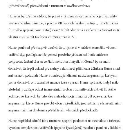
(předvědecké) přesvědčení o nutnosti takového vztahu.
29
Hume si byl zřejmě vědom, že právě v této souvislosti je jeho pojetí kauzality 
vystaveno silné námitce, a proto v VII. kapitole knihy uvažuje „...zda tato idea 
(nutného spojení, pozn. autor) nemůže být odvozena z reflexe na činnost naší 
vlastní mysli a být tak kopií vnitřní imprese."
30
Hume poněkud překvapivě uznává, že „...jsme si v každém okamžiku vědomi 
vnitřní síly; pociťujeme, že pomocí prostého příkazu naší vůle můžeme 
pohybovat částmi těla nebo řídit mohutnosti mysli."
 Čtenář by se mohl 
31
domnívat, že lepší doklad pro nutný vztah mezi příčinou a účinkem Hume snad 
ani nemohl podat, ale Hume v následující diskusi nabízí argumenty, kterými, 
jak se domnívá, onu zdánlivě nutnou ideu vyvrací. Hume správně, i když málo 
zřetelně, rozlišuje oblast imanentních a oblast transitivních aktivit lidského 
jedince, ve kterých by tato idea nutného spojení mohla být objevena. Ale 
argumenty, které Hume pro obě oblasti předkládá, jsou zatíženy elementárními 
argumentačními chybami a přehlížením vlastních předpokladů.
Hume například odmítá ideu nutného spojení poukazem na neznalost a tušenou 
vysokou komplexnost vnitřních (psycho-fyzických?) vztahů a poměrů v lidském 