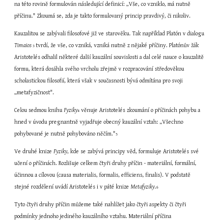
na této rovině formulován následující definicí: „Vše, co vzniklo, má nutně 
příčinu." Zkoumá se, zda je takto formulovaný princip pravdivý, či nikoliv.
Kauzalitou se zabývali filosofové již ve starověku. Tak například Platón v dialogu 
Timaios
 tvrdí, že vše, co vzniká, vzniká nutně z nějaké příčiny. Platónův žák 
 3
Aristotelés odhalil některé další kauzální souvislosti a dal celé nauce o kauzalitě 
formu, která dosáhla svého vrcholu zřejmě v rozpracování středověkou 
scholastickou filosofií, která však v současnosti bývá odmítána pro svoji 
„metafyzičnost".
Celou sedmou knihu 
Fyziky
 věnuje Aristotelés zkoumání o příčinách pohybu a 
4
hned v úvodu pregnantně vyjadřuje obecný kauzální vztah: „Všechno 
pohybované je nutně pohybováno něčím."
5
Ve druhé knize 
Fyziky
, kde se zabývá principy věd, formuluje Aristotelés své 
učení o příčinách. Rozlišuje celkem čtyři druhy příčin - materiální, formální, 
účinnou a cílovou (causa materialis, formalis, efficiens, finalis). V podstatě 
stejné rozdělení uvádí Aristotelés i v páté knize 
Metafyziky
.
6
Tyto čtyři druhy příčin můžeme také nahlížet jako čtyři aspekty či čtyři 
podmínky jednoho jediného kauzálního vztahu. Materiální příčina 