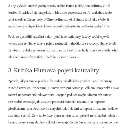
A aby vyloučil možné pochybnosti, nabízí Hume ještě jinou definici, v níž 
tentokrát zohledňuje subjektivní hledisko pozorovatele: „V souladu s touto 
zkušeností můžeme tedy příčiny definovat ještě jinak, totiž jako 
předmět 
následovaný druhým, když objevení prvního vždy přináší myšlenku na druhý
."
20
Poté, co vysvětlil kauzální vztah (jen) jako vzájemný časový souběh jevů, 
vyrovnává se Hume také s pojmy nutnosti, nahodilosti a svobody. Hume tvrdí, 
že všechny diskuse kolem nutnosti, nahodilosti a svobody jsou - ve světle jeho 
vlastní nauky o kauzalitě - pouhými spory o slova.
21
3. Kritika Humova pojetí kauzality
Způsob, jakým Hume problém kauzality předkládá a posléze i řeší, vzbuzuje 
značné rozpaky. Především, Humova vstupní pozice je výlučně empirická a jako 
taková nedostatečně odůvodněná. Zřejmě pod Lockovým vlivem tak Hume 
nevhodně omezuje jak vstupní pracovní materiál rozumu (na imprese 
předkládané prostřednictvím smyslů), tak i vlastní schopnosti rozumu (reflexe 
nad impresemi). Že v takto úzce vymezeném rámci prostě není možné udržet 
bezrozporný a smysluplný výklad, dokazuje čtenářům samotný autor mimo jiné 