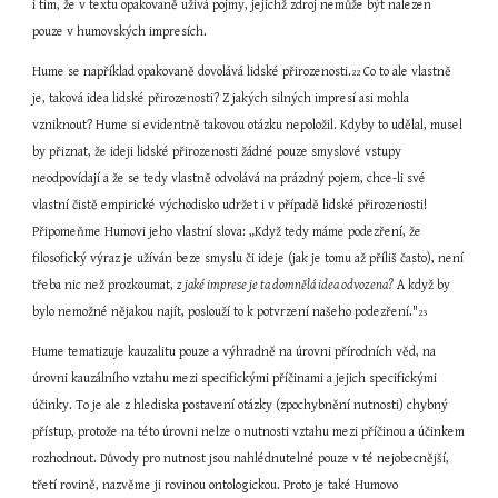
i tím, že v textu opakovaně užívá pojmy, jejichž zdroj nemůže být nalezen 
pouze v humovských impresích.
Hume se například opakovaně dovolává
lidské přirozenosti.
 Co to ale vlastně 
22
je, taková idea lidské přirozenosti? Z jakých silných impresí asi mohla 
vzniknout? Hume si evidentně takovou otázku nepoložil. Kdyby to udělal, musel 
by přiznat, že ideji lidské přirozenosti žádné pouze smyslové vstupy 
neodpovídají a že se tedy vlastně odvolává na prázdný pojem, chce-li své 
vlastní čistě empirické východisko udržet i v případě lidské přirozenosti! 
Připomeňme Humovi jeho vlastní slova: „Když tedy máme podezření, že 
filosofický výraz je užíván beze smyslu či ideje (jak je tomu až příliš často), není 
třeba nic než prozkoumat, 
z jaké imprese je ta domnělá idea odvozena?
 A když by 
bylo nemožné nějakou najít, poslouží to k potvrzení našeho podezření."
23
Hume tematizuje kauzalitu pouze a výhradně na úrovni přírodních věd, na 
úrovni kauzálního vztahu mezi specifickými příčinami a jejich specifickými 
účinky. To je ale z hlediska postavení otázky (zpochybnění nutnosti) chybný 
přístup, protože na této úrovni nelze o nutnosti vztahu mezi příčinou a účinkem 
rozhodnout. Důvody pro nutnost jsou nahlédnutelné pouze v té nejobecnější, 
třetí rovině, nazvěme ji rovinou ontologickou. Proto je také Humovo 