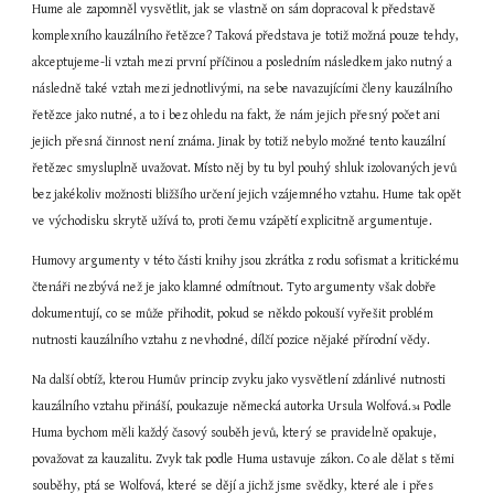
Hume ale zapomněl vysvětlit, jak se vlastně on sám dopracoval k představě 
komplexního kauzálního řetězce? Taková představa je totiž možná pouze tehdy, 
akceptujeme-li vztah mezi první příčinou a posledním následkem jako nutný a 
následně také vztah mezi jednotlivými, na sebe navazujícími členy kauzálního 
řetězce jako nutné, a to i bez ohledu na fakt, že nám jejich přesný počet ani 
jejich přesná činnost není známa. Jinak by totiž nebylo možné tento kauzální 
řetězec smysluplně uvažovat. Místo něj by tu byl pouhý shluk izolovaných jevů 
bez jakékoliv možnosti bližšího určení jejich vzájemného vztahu. Hume tak opět 
ve východisku skrytě užívá to, proti čemu vzápětí explicitně argumentuje.
Humovy argumenty v této části knihy jsou zkrátka z rodu sofismat a kritickému 
čtenáři nezbývá než je jako klamné odmítnout. Tyto argumenty však dobře 
dokumentují, co se může přihodit, pokud se někdo pokouší vyřešit problém 
nutnosti kauzálního vztahu z nevhodné, dílčí pozice nějaké přírodní vědy.
Na další obtíž, kterou Humův princip zvyku jako vysvětlení zdánlivé nutnosti 
kauzálního vztahu přináší, poukazuje německá autorka Ursula Wolfová.
 Podle 
34
Huma bychom měli každý časový souběh jevů, který se pravidelně opakuje, 
považovat za kauzalitu. Zvyk tak podle Huma ustavuje zákon. Co ale dělat s těmi 
souběhy, ptá se Wolfová, které se dějí a jichž jsme svědky, které ale i přes 