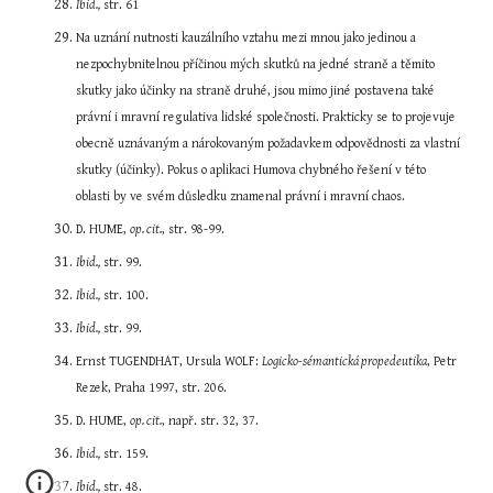
Ibid.,
 str. 61
Na uznání nutnosti kauzálního vztahu mezi mnou jako jedinou a 
nezpochybnitelnou příčinou mých skutků na jedné straně a těmito 
skutky jako účinky na straně druhé, jsou mimo jiné postavena také 
právní i mravní regulativa lidské společnosti. Prakticky se to projevuje 
obecně uznávaným a nárokovaným požadavkem odpovědnosti za vlastní 
skutky (účinky). Pokus o aplikaci Humova chybného řešení v této 
oblasti by ve svém důsledku znamenal právní i mravní chaos.
D. HUME, 
op. cit.
, str. 98-99.
Ibid.,
 str. 99.
Ibid.,
 str. 100.
Ibid.,
 str. 99.
Ernst TUGENDHAT, Ursula WOLF: 
Logicko-sémantická propedeutika
, Petr 
Rezek, Praha 1997, str. 206.
D. HUME, 
op. cit.
, např. str. 32, 37.
Ibid.,
 str. 159.
Ibid.,
 str. 48.