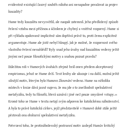
evidentně existující časový souběh nikoho ani nenapadne považovat za projev 
kauzality?
Hume tedy kauzalitu nevysvětlil, ale naopak zatemnil. Jeho předložený způsob 
řešení vztahu mezi příčinou a účinkem je chybný a vnitřně rozporný. Hume si 
při výkladu opakovaně implicitně sám dopřává právě to, proti čemu explicitně 
argumentuje. Hume ale jistě nebyl hloupý. Jak je možné, že rozpornost svého 
vlastního řešení nenahlédl? Byly snad jeho úvahy nad kauzalitou vedeny ještě 
jinými než pouze filosofickými motivy a snahou poznat pravdu?
Důležitou roli v Humových úvahách zřejmě hrál onen předem akceptovaný 
empirismus, jehož se Hume drží. Text knihy ale ukazuje i na další, možná ještě 
silnější motiv, kterým bylo Humovo 
Zkoumání
 vedeno. Hume na několika 
místech v knize dává jasně najevo, že mu jde o to zneškodnit spekulativní 
metafyziku, tedy tu filosofii, která uznává i jiné než pouze smyslové vstupy.
35
Kromě toho se Hume v textu netají svým odporem ke katolickému náboženství. 
A byla to právě katolická církev, jejíž představitelé v Humově době stále ještě 
pěstovali onu obskurní spekulativní metafyziku.
Potvrzení toho, že protináboženský postranní motiv zaslepil Humův kritický 