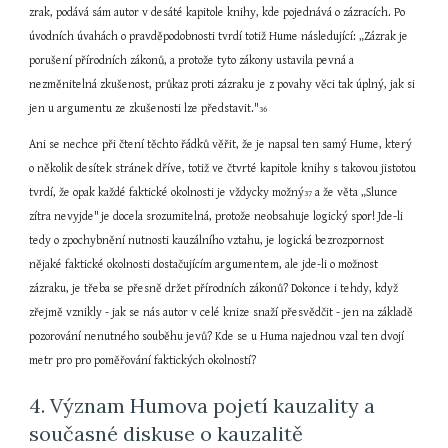
zrak, podává sám autor v desáté kapitole knihy, kde pojednává o zázracích. Po 
úvodních úvahách o pravděpodobnosti tvrdí totiž Hume následující: „Zázrak je 
porušení přírodních zákonů, a protože tyto zákony ustavila pevná a 
nezměnitelná zkušenost, průkaz proti zázraku je z povahy věci tak úplný, jak si 
jen u argumentu ze zkušenosti lze představit."
36
Ani se nechce při čtení těchto řádků věřit, že je napsal ten samý Hume, který 
o několik desítek stránek dříve, totiž ve čtvrté kapitole knihy s takovou jistotou 
tvrdí, že opak každé faktické okolnosti je vždycky možný
 a že věta „Slunce 
37
zítra nevyjde"
je docela srozumitelná, protože neobsahuje logický spor! Jde-li 
tedy o zpochybnění nutnosti kauzálního vztahu, je logická bezrozpornost 
nějaké faktické okolnosti dostačujícím argumentem, ale jde-li o možnost 
zázraku, je třeba se přesně držet přírodních zákonů? Dokonce i tehdy, když 
zřejmě vznikly - jak se nás autor v celé knize snaží přesvědčit - jen na základě 
pozorování nenutného souběhu jevů? Kde se u Huma najednou vzal ten dvojí 
metr pro pro poměřování faktických okolností?
4. Význam Humova pojetí kauzality a 
současné diskuse o kauzalitě