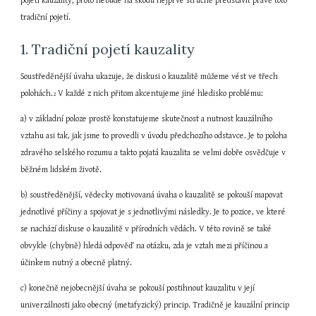
pojetí kauzality; proto nebude na škodu nejprve stručně představit právě toto 
tradiční pojetí.
1. Tradiční pojetí kauzality
Soustředěnější úvaha ukazuje, že diskusi o kauzalitě můžeme vést ve třech 
polohách.
 V každé z nich přitom akcentujeme jiné hledisko problému:
2
a) v základní poloze prostě konstatujeme skutečnost a nutnost kauzálního 
vztahu asi tak, jak jsme to provedli v úvodu předchozího odstavce. Je to poloha 
zdravého selského rozumu a takto pojatá kauzalita se velmi dobře osvědčuje v 
běžném lidském životě.
b) soustředěnější, vědecky motivovaná úvaha o kauzalitě se pokouší mapovat 
jednotlivé příčiny a spojovat je s jednotlivými následky. Je to pozice, ve které 
se nachází diskuse o kauzalitě v přírodních vědách. V této rovině se také 
obvykle (chybně) hledá odpověď na otázku, zda je vztah mezi příčinou a 
účinkem nutný a obecně platný.
c) konečně nejobecnější úvaha se pokouší postihnout kauzalitu v její 
univerzálnosti jako obecný (metafyzický) princip. Tradičně je kauzální princip 