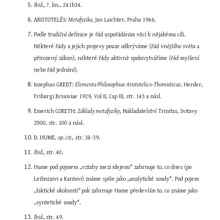
Ibid.,
 7. kn., 241b34.
ARISTOTELÉS: 
Metafyzika
, Jan Laichter, Praha 1946.
Podle tradiční definice je řád uspořádáním věcí k nějakému cíli. 
Některé řády a jejich projevy pouze odkrýváme (řád vnějšího světa a 
přirozený zákon), některé řády aktivně spoluvytváříme (řád myšlení 
nebo řád jednání).
Iosephus GREDT: 
Elementa Philosophiae Aristotelico-Thomisticae
, Herder, 
Friburgi Brisoviae 1929, Vol II, Cap III, str. 143 a násl.
Emerich CORETH: 
Základy metafyziky
, Nakladatelství Trinitas, Svitavy 
2000, str. 100 a násl.
D. HUME, 
op. cit.
, str. 38-39.
Ibid.,
 str. 40.
Hume pod pojmem „vztahy mezi idejemi" zahrnuje to, co dnes (po 
Leibnizovi a Kantovi) známe spíše jako „analytické soudy". Pod pojem 
„faktické okolnosti"
pak zahrnuje Hume především to, co známe jako 
„syntetické soudy".
Ibid.,
 str. 49.