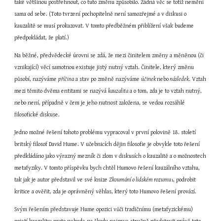
také většinou postřehnout, co tuto změnu způsobilo. Žádná věc se totiž nemění 
sama od sebe. (Toto tvrzení pochopitelně není samozřejmé a v diskusi o 
kauzalitě se musí prokazovat. V tomto předběžném přiblížení však budeme 
předpokládat, že platí.)
Na běžné, předvědecké úrovni se zdá, že mezi činitelem změny a měněnou (či 
vznikající) věcí samotnou existuje jistý nutný vztah. Činitele, který změnu 
působí, nazýváme 
příčina
 a stav po změně nazýváme 
účinek 
nebo
 následek
. Vztah 
mezi těmito dvěma entitami se nazývá 
kauzalita
 a o tom, zda je to vztah nutný, 
nebo není, případně v čem je jeho nutnost založena, se vedou rozsáhlé 
filosofické diskuse.
Jedno možné řešení tohoto problému vypracoval v první polovině 18. století 
britský filosof David Hume. V učebnicích dějin filosofie je obvykle toto řešení 
předkládáno jako výrazný mezník či zlom v diskusích o kauzalitě a o možnostech 
metafyziky. V tomto příspěvku bych chtěl Humovo řešení kauzálního vztahu, 
tak jak je autor představil ve své knize 
Zkoumání o lidském rozumu
, podrobit 
1
kritice a ověřit, zda je oprávněný věhlas, který toto Humovo řešení provází.
Svým řešením představuje Hume opozici vůči tradičnímu (metafyzickému) 