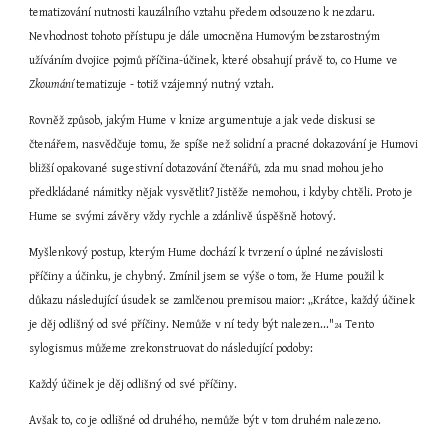
tematizování nutnosti kauzálního vztahu předem odsouzeno k nezdaru. 
Nevhodnost tohoto přístupu je dále umocněna Humovým bezstarostným 
užíváním dvojice pojmů příčina-účinek, které obsahují právě to, co Hume ve 
Zkoumání 
tematizuje - totiž vzájemný nutný vztah.
Rovněž způsob, jakým Hume v knize argumentuje a jak vede diskusi se 
čtenářem, nasvědčuje tomu, že spíše než solidní a pracné dokazování je Humovi 
bližší opakované sugestivní dotazování čtenářů, zda mu snad mohou jeho 
předkládané námitky nějak vysvětlit? Jistěže nemohou, i kdyby chtěli. Proto je 
Hume se svými závěry vždy rychle a zdánlivě úspěšně hotový.
Myšlenkový postup, kterým Hume dochází k tvrzení o úplné nezávislosti 
příčiny a účinku, je chybný. Zmínil jsem se výše o tom, že Hume použil k 
důkazu následující úsudek se zamlčenou premisou maior: „Krátce, každý účinek 
je děj odlišný od své příčiny. Nemůže v ní tedy být nalezen..."
 Tento 
24
sylogismus můžeme zrekonstruovat do následující podoby:
Každý účinek je děj odlišný od své příčiny.
Avšak to, co je odlišné od druhého, nemůže být v tom druhém nalezeno.