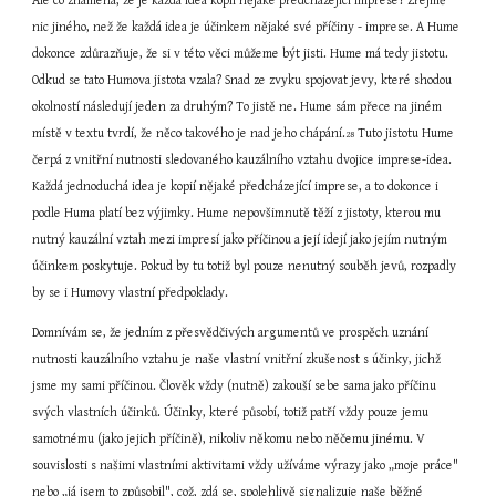
Ale co znamená, že je každá idea kopií nějaké předcházející imprese? Zřejmě 
nic jiného, než že každá idea je účinkem nějaké své příčiny - imprese. A Hume 
dokonce zdůrazňuje, že si v této věci můžeme být jisti. Hume má tedy jistotu. 
Odkud se tato Humova jistota vzala? Snad ze zvyku spojovat jevy, které shodou 
okolností následují jeden za druhým? To jistě ne. Hume sám přece na jiném 
místě v textu tvrdí, že něco takového je nad jeho chápání.
 Tuto jistotu Hume 
28
čerpá z vnitřní nutnosti sledovaného kauzálního vztahu dvojice imprese-idea. 
Každá jednoduchá idea je kopií nějaké předcházející imprese, a to dokonce i 
podle Huma platí bez výjimky. Hume nepovšimnutě těží z jistoty, kterou mu 
nutný kauzální vztah mezi impresí jako příčinou a její idejí jako jejím nutným 
účinkem poskytuje. Pokud by tu totiž byl pouze nenutný souběh jevů, rozpadly 
by se i Humovy vlastní předpoklady.
Domnívám se, že jedním z přesvědčivých argumentů ve prospěch uznání 
nutnosti kauzálního vztahu je naše vlastní vnitřní zkušenost s účinky, jichž 
jsme my sami příčinou. Člověk vždy (nutně) zakouší sebe sama jako příčinu 
svých vlastních účinků. Účinky, které působí, totiž patří vždy pouze jemu 
samotnému (jako jejich příčině), nikoliv někomu nebo něčemu jinému. V 
souvislosti s našimi vlastními aktivitami vždy užíváme výrazy jako „moje práce" 
nebo „já jsem to způsobil", což, zdá se, spolehlivě signalizuje naše běžné 