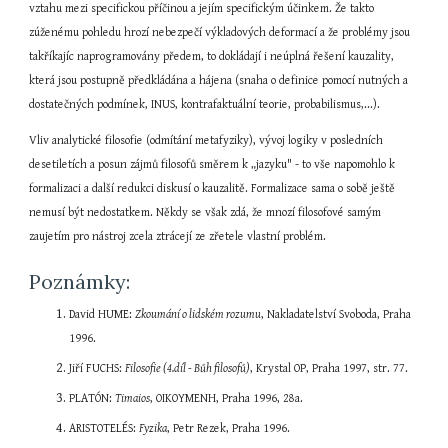
vztahu mezi specifickou příčinou a jejím specifickým účinkem. Že takto 
zúženému pohledu hrozí nebezpečí výkladových deformací a že problémy jsou 
takříkajíc naprogramovány předem, to dokládají i neúplná řešení kauzality, 
která jsou postupně předkládána a hájena (snaha o definice pomocí nutných a 
dostatečných podmínek, INUS, kontrafaktuální teorie, probabilismus,...).
Vliv analytické filosofie (odmítání metafyziky), vývoj logiky v posledních 
desetiletích a posun zájmů filosofů směrem k „jazyku" - to vše napomohlo k 
formalizaci a další redukci diskusí o kauzalitě. Formalizace sama o sobě ještě 
nemusí být nedostatkem. Někdy se však zdá, že mnozí filosofové samým 
zaujetím pro nástroj zcela ztrácejí ze zřetele vlastní problém.
Poznámky:
David HUME: 
Zkoumání o lidském rozumu
, Nakladatelství Svoboda, Praha 
1996.
Jiří FUCHS: 
Filosofie (4.díl - Bůh filosofů)
, Krystal OP, Praha 1997, str. 77.
PLATÓN: 
Timaios
, OIKOYMENH, Praha 1996, 28a.
ARISTOTELÉS: 
Fyzika
, Petr Rezek, Praha 1996.