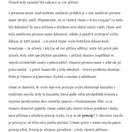
Účinek tedy nemůže být nalezen ve své příčině.
S premisou minor snad můžeme souhlasit, problém je v oné zamlčené premise 
maior (druhý soud). Připomeňme, na co vlastně Hume v textu reaguje? Co mělo 
být dokázáno? Že mezi příčinou a účinkem není žádný nutný vztah. Hume měl 
tedy zamlčenou premisu maior dokazovat, nikoliv ji použít k sestrojení svého 
důkazu. Je totiž možné - a to právě Hume svým kritickým dotazováním 
tematizuje -, že účinek, i když je od své příčiny odlišný, může být právě jako 
účinek, tedy sobě specifickým způsobem, v příčině obsažen (například ve 
smyslu aristotelské nauky o potencialitě). Humova premisa maior v sobě ale již 
jedno možné - a právě humovské a tedy odmítavé - řešení problému obsahuje. 
Proto je Humova argumentace chybná a musíme ji odmítnout.
Hume se domnívá, že svým objevem principu zvyku odstraňuje kauzalitu v 
tradičním smyslu, tedy tu kauzalitu, která podle něho předpokládá temnou a 
nejistou metafyzickou ideu nutného spojení.
 Prozkoumejme blíže, co se 
25
Humovi skutečně podařilo. Hume nabízí jako vlastní řešení problému vztahu 
mezi příčinou a účinkem princip zvyku. Co je to ale 
princip
? V obecném smyslu 
je princip to, od čeho něco jiného pochází. I Hume právě v tomto smyslu pojem 
princip užívá. Princip je zdrojem, původcem - a tedy vlastně příčinou - 