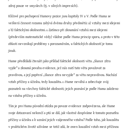
zdroj pouze ve smyslech (tj. v silných impresích).
Klíčové pro pochopení Humovy pozice jsou kapitoly IV a V. Podle Huma se 
veškerá činnost rozumu zabývá dvěma druhy předmětů: a) vztahy mezi idejemi 
a b) faktickými okolnostmi.
Zatímco při zkoumání vztahů mezi idejemi 
12 
(především matematické vědy) vládne podle Huma princip sporu, a proto v této 
oblasti nevznikají problémy s porozuměním, u faktických okolností je tomu 
jinak.
Hume předkládá čtenáři jako příklad faktické okolnosti větu „Slunce zítra 
vyjde"
a zkoumá povahu evidence, jež nás nutí tuto větu považovat za 
pravdivou, a její popření „Slunce zítra nevyjde" za větu nepravdivou. Nachází 
vztah příčiny a účinku, tedy kauzalitu.
 Hume neváhá a zobecňuje svůj 
13
poznatek na všechny faktické okolnosti; jejich poznání je podle Huma založeno 
na vztahu příčiny a účinku.
Tím je pro Huma původní otázka po povaze evidence zodpovězena, ale Hume 
svoje dotazovaní nekončí a ptá se dál, jak vlastně dospíváme k tomuto poznatku 
příčiny a účinku a k uznání jejich vzájemného vztahu? Podle toho, jak kauzalitu 
v praktickém životě užíváme se totiž zdá, že onen kauzální vztah mezi příčinou 