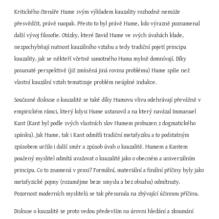
Kritického čtenáře Hume svým výkladem kauzality rozhodně nemůže 
přesvědčit, právě naopak. Přesto to byl právě Hume, kdo výrazně poznamenal 
další vývoj filosofie. Otázky, které David Hume ve svých úvahách klade, 
nezpochybňují nutnost kauzálního vztahu a tedy tradiční pojetí principu 
kauzality, jak se někteří včetně samotného Huma mylně domnívají. Díky 
posunuté perspektivě (již zmíněná jiná rovina problému) Hume spíše než 
vlastní kauzální vztah tematizuje problém neúplné indukce.
Současné diskuse o kauzalitě se také díky Humovu vlivu odehrávají převážně v 
empirickém rámci, který kdysi Hume ustanovil a na který navázal Immanuel 
Kant (Kant byl podle svých vlastních slov Humem probuzen z dogmatického 
spánku). Jak Hume, tak i Kant odmítli tradiční metafyziku a to podstatným 
způsobem určilo i další směr a způsob úvah o kauzalitě. Humem a Kantem 
poučený myslitel odmítá uvažovat o kauzalitě jako o obecném a univerzálním 
principu. Co to znamená v praxi? Formální, materiální a finální příčiny byly jako 
metafyzické pojmy (rozumějme beze smyslu a bez obsahu) odmítnuty. 
Pozornost moderních myslitelů se tak přesunula na zbývající účinnou příčinu.
Diskuse o kauzalitě se proto vedou především na úrovni hledání a zkoumání 