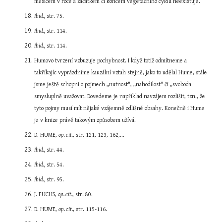
měsícem v roce a začátkem či koncem vegetačního cyklu neexistuje.
Ibid.,
 str. 75.
Ibid.,
 str. 114.
Ibid.,
 str. 114.
Humovo tvrzení vzbuzuje pochybnost. I když totiž odmítneme a 
takříkajíc vyprázdníme kauzální vztah stejně, jako to udělal Hume, stále 
jsme ještě schopni o pojmech „nutnost", „nahodilost" či „svoboda" 
smysluplně uvažovat. Dovedeme je například navzájem rozlišit, tzn., že 
tyto pojmy musí mít nějaké vzájemně odlišné obsahy. Konečně i Hume 
je v knize právě takovým způsobem užívá.
D. HUME, 
op. cit.
, str. 121, 123, 162,...
Ibid.,
 str. 44.
Ibid.,
 str. 54.
Ibid.,
 str. 95.
J. FUCHS, 
op. cit.
, str. 80.
D. HUME, 
op. cit.
, str. 115-116.