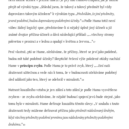
není možné účinek v příčině nalézt? Je prý nad Humovo chápání, jak je možné 
přejít od výroků typu: „Shledal jsem, že takový a takový předmět byl vždy 
doprovázen takovým účinkem" k výrokům typu „
Předvídám, že jiné předměty, 
jevově podobné, budou doprovázeny podobnými účinky
."
Podle Huma totiž není 
16 
vůbec žádný logický spor, představíme-li si nějaký úplně jiný účinek u již 
známé dvojice příčina-účinek a dává následující příklad: „...všechny stromy 
pokvetou v prosinci a v lednu a opadají v květnu a červnu..."
17
Proč vlastně, ptá se Hume, očekáváme, že příčiny, které se jeví jako podobné, 
budou mít také podobné účinky? Skeptické řešení výše položené otázky nachází 
Hume v 
principu zvyku
. Podle Huma je to právě zvyk, který „...činí naši 
zkušenost užitečnou a vede nás k tomu, že v budoucnosti očekáváme podobný 
sled událostí jako ten, který se odehrál v minulosti."
18
Nutnost kauzálního vztahu je jen zdání a toto zdání je podle Huma vysvětleno 
zvykem - ze zvyku očekáváme, že nějaké budoucí spojení jevů bude stejné, jako 
tomu bylo v minulosti. Hume definuje kauzalitu těmito slovy: „V souladu s touto 
zkušenosti tedy můžeme definovat příčinu jako 
předmět následovaný druhým, 
když všechny předměty podobné prvnímu jsou následovány předměty podobnými 
druhému
."
19