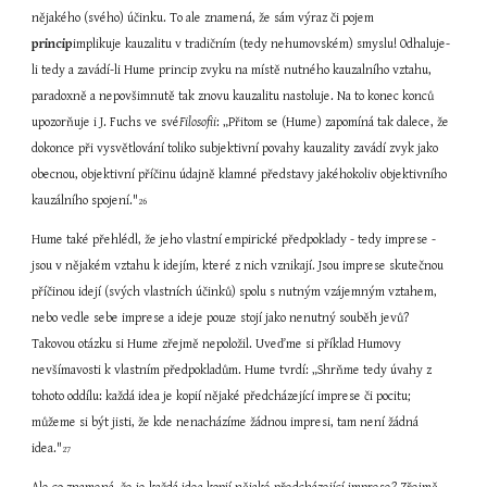
nějakého (svého) účinku. To ale znamená, že sám výraz či pojem 
princip
implikuje kauzalitu v tradičním (tedy nehumovském) smyslu! Odhaluje-
li tedy a zavádí-li Hume princip zvyku na místě nutného kauzalního vztahu, 
paradoxně a nepovšimnutě tak znovu kauzalitu nastoluje. Na to konec konců 
upozorňuje i J. Fuchs ve své
Filosofii
: „Přitom se (Hume) zapomíná tak dalece, že 
dokonce při vysvětlování toliko subjektivní povahy kauzality zavádí zvyk jako 
obecnou, objektivní příčinu údajně klamné představy jakéhokoliv objektivního 
kauzálního spojení."
26
Hume také přehlédl, že jeho vlastní empirické předpoklady - tedy imprese - 
jsou v nějakém vztahu k idejím, které z nich vznikají. Jsou imprese skutečnou 
příčinou idejí (svých vlastních účinků) spolu s nutným vzájemným vztahem, 
nebo vedle sebe imprese a ideje pouze stojí jako nenutný souběh jevů? 
Takovou otázku si Hume zřejmě nepoložil.
Uveďme si příklad Humovy 
nevšímavosti k vlastním předpokladům. Hume tvrdí: „Shrňme tedy úvahy z 
tohoto oddílu: každá idea je kopií nějaké předcházející imprese či pocitu; 
můžeme si být jisti, že kde nenacházíme žádnou impresi, tam není žádná 
idea."
27