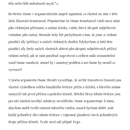
těla nebo řídit mohutnosti mysli."
33
Do třetice Hume v argumentačním zaujetí zapomíná, co vlastně on sám v této 
části 
Zkoumání
 tematizoval. Připomeňme to: Hume tematizoval vztah mezi námi 
jako vědomými příčinami, a našimi účinky, vztah, který alespoň subjektivně 
vnímáme jako nutný. Nemůže tedy být pochybnosti o tom, že jsme si vědomi 
působící síly (příčiny) u našich vědomých skutků. Kdybychom si totiž této 
působící síly (tedy našich vlastních aktivit jako alespoň subjektivních příčin) 
vědomi nebyli, jak se nám poněkud sugestivně a celkem málo srozumitelně 
snaží Hume namluvit, zmizel by i samotný problém a ani Hume by neměl co 
vyvracet!
V jiném argumentu Hume čtenáři vysvětluje, že určité transitivní činnosti jsou 
vlastně výsledkem celého kauzálního řetězce příčin a účinků, u kterého známe 
nanejvýš tak první příčinu a poslední účinek. Střední členy tohoto řetězce jsou 
pro nás (možná navždy) zahaleny nevěděním. Hume argumentuje: k tomu, 
abychom mohli tvrdit nutnost takového vztahu, museli bychom dobře znát 
každý jednotlivý člen tohoto řetězce i vzájemné působení všech jednotlivých 
dvojic příčina-účinek. To ale není náš případ. Ergo.