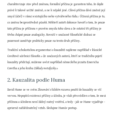
charakterizuje stav před změnou, formální příčina je garantem toho, že dojde 
právě k takové určité změně, a ne k nějaké jiné. Cílová příčina dává změně její 
smysl (účel) v rámci existujícího nebo vytvářeného řádu.
 Účinná příčina je to, 
7
co změnu bezprostředně působí. Někteří autoři dokonce hovoří o tom, že pouze 
tato příčina je příčinou v pravém smyslu toho slova a že ostatní tři příčiny je 
třeba chápat pouze analogicky. Rovněž v současné filosofické diskusi se 
pozornost zaměřuje prakticky pouze na tento druh příčiny.
Tradiční scholastickou argumentaci o kauzalitě najdeme například v klasické 
Gredtově učebnici filosofie.
 Ze současných autorů, kteří se tradičního pojetí 
8
kauzality přidržují, můžeme uvést například německého jezuitu Emericha 
Coretha a jeho knihu 
Základy metafyziky
.
9
2. Kauzalita podle Huma
David Hume se ve svém 
Zkoumání
o lidském rozumu
 pouští do kauzality se vší 
vervou. Nepopírá existenci příčiny a účinku, je však přesvědčen o tom, že mezi 
příčinou a účinkem není žádný nutný vnitřní, a tedy - jak se Hume vyjadřuje - 
apriorně nahlédnutelný vztah. Sledujme Humův postup.