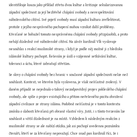
identifikuje kauzu jako příklad střetu dvou kultur a kritizuje sekularizovanou 
západní společnost za její bezbřehé chápání svobody a nerespektování 
náboženského cítění. Své pojetí svobody musí západní kultura zreflektovat, 
protože z jejího nesprávného pochopení mohou vznikat další problémy. 
Křesťané se bohužel tomuto nesprávnému chápání svobody přizpůsobili, a proto 
nehájí důsledně své náboženské cítění. Na závěr kardinál Vlk vyslovuje 
nesouhlas s reakcí muslimské strany, i když je podle něj možné ji z hlediska 
islámské kultury pochopit. Řešením je úsilí o vzájemné setkávání kultur, 
toleranci a úctu, které zabraňují střetům.
Se slovy o chápání svobody bez hranic v současné západní společnosti nelze než 
souhlasit. Kontext, ve kterém byla vyslovena, je však nešťastně zvolený. V 
daném případě se nejednalo o takový nezodpovědný projev pokleslého chápání 
svobody, ale spíše o projev existujícího a přitom neřešeného pocitu ohrožení 
západní civilizace ze strany islámu. Podobně nešťastná je v tomto kontextu 
zmínka o slabosti křesťanů při obraně vlastní víry. Jistě, i s tímto tvrzením lze 
souhlasit a větší důslednost je na místě. Vzhledem k následným reakcím z 
muslimské strany se ale nabízí otázka, jak asi pochopí uvedenou poznámku 
čtenáři, kteří se za křesťany nepovažují. Chce snad pan kardinál říci, že i 