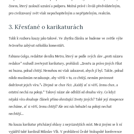
činem, který zaslouží uznání a podporu. Možná právě i kvůli předvídatelným, 
pro civilizovaný svět však nepochopitelným a nepřijatelným, reakcím.
3. Křesťané o karikaturách
Tolik k rozboru kauzy jako takové. Ve zbytku článku se budeme ve světle výše 
řečeného zabývat několika komentáři.
Fabiano Golgo, redaktor deníku Metro, který se podle svých slov „proti názoru 
redakce" rozhodl zveřejnit karikatury, prohlásil: „Zemřu za právo jiných říkat 
mi buzna, pokud chtějí. Nemohou mi však zakazovat, abych jí byl. Takže, pokud 
nikdo muslimům nezakazuje, aby věřili v to, co chtějí, nemám povinnost 
dodržovat jejich víru."
 Zřejmě se chce říci: „Každý ať si věří, čemu chce, a 
4
ostatní nechá na pokoji." Takový názor ale odhlíží od obsahu víry. Co když 
nějaká víra obsahuje článek přímo ohrožující životy jiných? Také její stoupence 
necháme, ať si věří, čemu chtějí? Ale oni nás bohužel na pokoji nechat 
nechtějí...
Na kauzu karikatur přicházejí ohlasy z nejrůznějších míst. Mezi jinými se k ní 
vyjádřil také kardinál Miloslav Vlk. V prohlášení České biskupské konference 