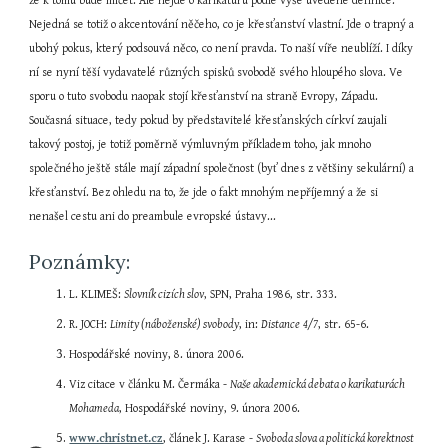
že k tomu bude mlčet. Ale nejde o karikaturu podle výše uvedené definice. 
Nejedná se totiž o akcentování něčeho, co je křesťanství vlastní. Jde o trapný a 
ubohý pokus, který podsouvá něco, co není pravda. To naší víře neublíží. I díky 
ní se nyní těší vydavatelé různých spisků svobodě svého hloupého slova. Ve 
sporu o tuto svobodu naopak stojí křesťanství na straně Evropy, Západu. 
Současná situace, tedy pokud by představitelé křesťanských církví zaujali 
takový postoj, je totiž poměrně výmluvným příkladem toho, jak mnoho 
společného ještě stále mají západní společnost (byť dnes z většiny sekulární) a 
křesťanství. Bez ohledu na to, že jde o fakt mnohým nepříjemný a že si 
nenašel cestu ani do preambule evropské ústavy...
Poznámky:
L. KLIMEŠ: 
Slovník cizích slov
, SPN, Praha 1986, str. 333.
R. JOCH: 
Limity (náboženské) svobody
, in: 
Distance
4/7
, str. 65-6.
Hospodářské noviny, 8. února 2006.
Viz citace v článku M. Čermáka - 
Naše akademická debata o karikaturách 
Mohameda
, Hospodářské noviny, 9. února 2006.
www.christnet.cz
, článek J. Karase - 
Svoboda slova a politická korektnost