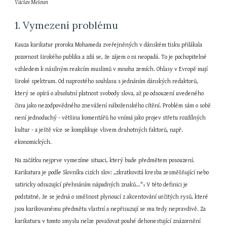
Václav Meloun
1. Vymezení problému
Kauza karikatur proroka Mohameda zveřejněných v dánském tisku přilákala 
pozornost širokého publika a zdá se, že zájem o ni neopadá. To je pochopitelné 
vzhledem k násilným reakcím muslimů v mnoha zemích. Ohlasy v Evropě mají 
široké spektrum. Od naprostého souhlasu s jednáním dánských redaktorů, 
který se opírá o absolutní platnost svobody slova, až po odsouzení uvedeného 
činu jako nezodpovědného znevážení náboženského cítění. Problém sám o sobě 
není jednoduchý - většina komentářů ho vnímá jako projev střetu rozdílných 
kultur - a ještě více se komplikuje vlivem druhotných faktorů, např. 
ekonomických.
Na začátku nejprve vymezíme situaci, který bude předmětem posouzení. 
Karikatura je podle Slovníku cizích slov: „zkratkovitá kresba zesměšňující nebo 
satiricky odsuzující přehnáním nápadných znaků..."
 V této definici je 
1
podstatné, že se jedná o směšnost plynoucí z akcentování určitých rysů, které 
jsou karikovanému předmětu vlastní a nepřisuzují se mu tedy nepravdivě. Za 
karikaturu v tomto smyslu nelze považovat pouhé dehonestující znázornění 