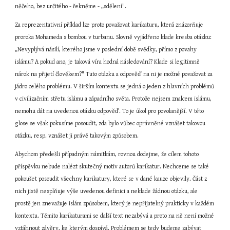
něčeho, bez určitého - řekněme - „sdělení".
Za reprezentativní příklad lze proto považovat karikaturu, která znázorňuje 
proroka Mohameda s bombou v turbanu. Slovně vyjádřeno klade kresba otázku: 
„Nevyplývá násilí, kterého jsme v poslední době svědky, přímo z povahy 
islámu? A pokud ano, je taková víra hodná následování? Klade si legitimně 
nárok na přijetí člověkem?" Tuto otázku a odpověď na ni je možné považovat za 
jádro celého problému. V širším kontextu se jedná o jeden z hlavních problémů 
v civilizačním střetu islámu a západního světa. Protože nejsem znalcem islámu, 
nemohu dát na uvedenou otázku odpověď. To je úkol pro povolanější. V této 
glose se však pokusíme posoudit, zda bylo vůbec oprávněné vznášet takovou 
otázku, resp. vznášet ji právě takovým způsobem.
Abychom předešli případným námitkám, rovnou dodejme, že cílem tohoto 
příspěvku nebude nalézt skutečný motiv autorů karikatur. Nechceme se také 
pokoušet posoudit všechny karikatury, které se v dané kauze objevily. Část z 
nich jistě nesplňuje výše uvedenou definici a neklade žádnou otázku, ale 
prostě jen znevažuje islám způsobem, který je nepřijatelný prakticky v každém 
kontextu. Těmito karikaturami se další text nezabývá a proto na ně není možné 
vztáhnout závěry, ke kterým dospívá. Problémem se tedy budeme zabývat 