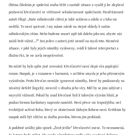
Oběma článkům je společná snaha těžit z nastalé situace a využít ji ke zlepšení 
postavení křesťanství ve většinové sekularizované společnosti. Parafrázovaně 
autoři říkají: „Naše náboženské cítění je také uráženo a nikdo si z toho nic 
nedělá. To není správné. I my máme nárok na stejné ohledy k našim 
náboženským citům. Nebo budeme muset zajít tak daleko jako oni, abyste nás 
začali brát vážně...?" Ani jeden z autorů jistě neměl na mysli toto. Nicméně 
situace, v jaké byly jejich námitky vysloveny, svádí k takové interpretaci a 
dlužno říci, že ne zcela neoprávněně.
Na místě by bylo spíše jiné srovnání: Křesťanství není slepá víra popírající 
rozum. Naopak, je s rozumem v harmonii, v určitém smyslu je jeho přirozeným 
vyústěním. Proto křesťan nemůže ignorovat námitky, které by poukazovaly na 
závažný defekt (logický, mravní) v obsahu jeho víry. Měl by se jimi zabývat s 
nejvyšší vážností. Pokud by snad křesťané byli k takovým výzvám hluší, je 
poukaz formou karikatury naprosto namístě. Není přece nic trapnějšího, než 
tvrdošíjně uctívat Boha, který ve skutečnosti žádným Bohem není. Kritikům by 
naopak měli být vděčni za službu pravdou, kterou jim prokázali.
A podobné urážky jako spisek „Život Ježíše" křesťanství snese. To neznamená, 