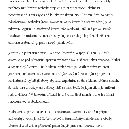
náboženství. Mnoho hlasů tvrdí, že každé znevážení náboženství je vždy 
překročením hranic svobody projevu a je tudíž za všech okolností 
neoprávněné. Povinný ohled k náboženskému cítění přitom úzce souvisí s 
náboženskou svobodou (resp. svobodou volby životního přesvědčení) jako 
takovou. Legitimně zastávané životní přesvědčení jistě „má právo" nebýt 
bezdůvodně uráženo. V určitém smyslu jde o analogii k právu člověka na 
ochranu osobnosti, tj. právu nebýt pomlouván.
Jestliže ale připustíme výše uvedenou hypotézu o spojení islámu a násilí, 
objevuje se pod původním sporem svobody slova s náboženskou svobodou hlubší 
a podstatnější vrstva. Tím hlubším problémem je konflikt práva na život 
jedněch s náboženskou svobodou druhých. Svým (svobodným) projevem 
karikaturisté vyjadřují obavy obyvatel západního světa z islámu: „Máme strach, 
že vaše víra ohrožuje naše životy. Zdá se nám totiž, že jejím cílem je zničení 
naší civilizace." V takovém případě je právo na život primární a je legitimní 
náboženskou svobodu omezit.
Nadřazenost práva na život nad náboženskou svobodou v daném případě 
zdůvodňuje velmi jasně R. Joch ve svém článku
Limity (náboženské) svobody
: 
„Máme-li totiž určitá přirozená práva (např. právo na svobodu slova, 