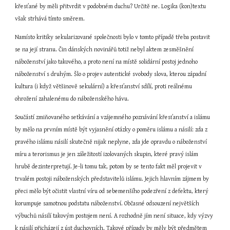
křesťané by měli přitvrdit v podobném duchu? Určitě ne. Logika (kon)textu 
však strhává tímto směrem.
Namísto kritiky sekularizované společnosti bylo v tomto případě třeba postavit 
se na její stranu. Čin dánských novinářů totiž nebyl aktem zesměšnění 
náboženství jako takového, a proto není na místě solidární postoj jednoho 
náboženství s druhým. Šlo o projev autentické svobody slova, kterou západní 
kultura (i když většinově sekulární) a křesťanství sdílí, proti reálnému 
ohrožení zahalenému do náboženského hávu.
Součástí zmiňovaného setkávání a vzájemného poznávání křesťanství a islámu 
by mělo na prvním místě být vyjasnění otázky o poměru islámu a násilí: zda z 
pravého islámu násilí skutečně nijak neplyne, zda jde opravdu o náboženství 
míru a terorismus je jen záležitostí izolovaných skupin, které pravý islám 
hrubě dezinterpretují. Je-li tomu tak, potom by se tento fakt měl projevit v 
trvalém postoji náboženských představitelů islámu. Jejich hlavním zájmem by 
přeci mělo být očistit vlastní víru od sebemenšího podezření z defektu, který 
korumpuje samotnou podstatu náboženství. Občasné odsouzení největších 
výbuchů násilí takovým postojem není. A rozhodně jím není situace, kdy výzvy 
k násilí přicházejí z úst duchovních. Takové případy by měly být předmětem 