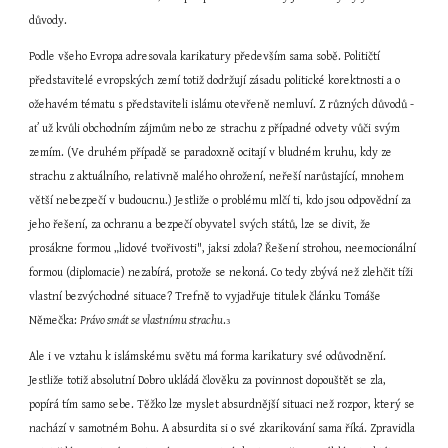
důvody.
Podle všeho Evropa adresovala karikatury především sama sobě. Političtí 
představitelé evropských zemí totiž dodržují zásadu politické korektnosti a o 
ožehavém tématu s představiteli islámu otevřeně nemluví. Z různých důvodů - 
ať už kvůli obchodním zájmům nebo ze strachu z případné odvety vůči svým 
zemím. (Ve druhém případě se paradoxně ocitají v bludném kruhu, kdy ze 
strachu z aktuálního, relativně malého ohrožení, neřeší narůstající, mnohem 
větší nebezpečí v budoucnu.) Jestliže o problému mlčí ti, kdo jsou odpovědní za 
jeho řešení, za ochranu a bezpečí obyvatel svých států, lze se divit, že 
prosákne formou „lidové tvořivosti", jaksi zdola? Řešení strohou, neemocionální 
formou (diplomacie) nezabírá, protože se nekoná. Co tedy zbývá než zlehčit tíži 
vlastní bezvýchodné situace? Trefně to vyjadřuje titulek článku Tomáše 
Němečka: 
Právo smát se vlastnímu strachu
.
3
Ale i ve vztahu k islámskému světu má forma karikatury své odůvodnění. 
Jestliže totiž absolutní Dobro ukládá člověku za povinnost dopouštět se zla, 
popírá tím samo sebe. Těžko lze myslet absurdnější situaci než rozpor, který se 
nachází v samotném Bohu. A absurdita si o své zkarikování sama říká. Zpravidla 