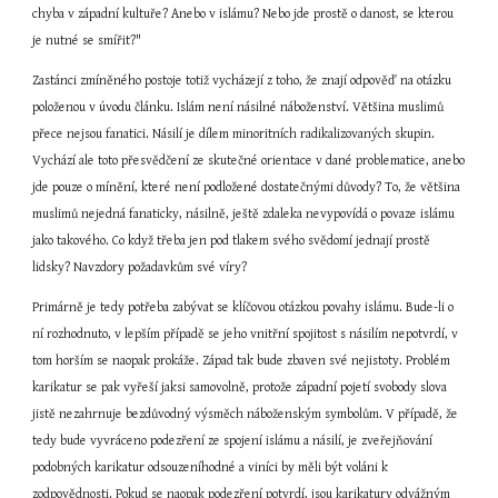
chyba v západní kultuře? Anebo v islámu? Nebo jde prostě o danost, se kterou 
je nutné se smířit?"
Zastánci zmíněného postoje totiž vycházejí z toho, že znají odpověď na otázku 
položenou v úvodu článku. Islám není násilné náboženství. Většina muslimů 
přece nejsou fanatici. Násilí je dílem minoritních radikalizovaných skupin. 
Vychází ale toto přesvědčení ze skutečné orientace v dané problematice, anebo 
jde pouze o mínění, které není podložené dostatečnými důvody? To, že většina 
muslimů nejedná fanaticky, násilně, ještě zdaleka nevypovídá o povaze islámu 
jako takového. Co když třeba jen pod tlakem svého svědomí jednají prostě 
lidsky? Navzdory požadavkům své víry?
Primárně je tedy potřeba zabývat se klíčovou otázkou povahy islámu. Bude-li o 
ní rozhodnuto, v lepším případě se jeho vnitřní spojitost s násilím nepotvrdí, v 
tom horším se naopak prokáže. Západ tak bude zbaven své nejistoty. Problém 
karikatur se pak vyřeší jaksi samovolně, protože západní pojetí svobody slova 
jistě nezahrnuje bezdůvodný výsměch náboženským symbolům. V případě, že 
tedy bude vyvráceno podezření ze spojení islámu a násilí, je zveřejňování 
podobných karikatur odsouzeníhodné a viníci by měli být voláni k 
zodpovědnosti. Pokud se naopak podezření potvrdí, jsou karikatury odvážným 