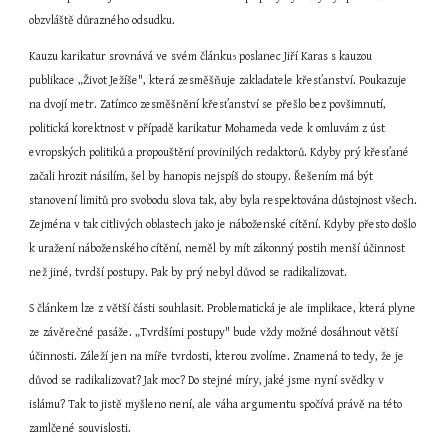
obzvláště důrazného odsudku.
Kauzu karikatur srovnává ve svém článku
 poslanec Jiří Karas s kauzou 
5
publikace „Život Ježíše", která zesměšňuje zakladatele křesťanství. Poukazuje 
na dvojí metr. Zatímco zesměšnění křesťanství se přešlo bez povšimnutí, 
politická korektnost v případě karikatur Mohameda vede k omluvám z úst 
evropských politiků a propouštění provinilých redaktorů. Kdyby prý křesťané 
začali hrozit násilím, šel by hanopis nejspíš do stoupy. Řešením má být 
stanovení limitů pro svobodu slova tak, aby byla respektována důstojnost všech. 
Zejména v tak citlivých oblastech jako je náboženské cítění. Kdyby přesto došlo 
k uražení náboženského cítění, neměl by mít zákonný postih menší účinnost 
než jiné, tvrdší postupy. Pak by prý nebyl důvod se radikalizovat.
S článkem lze z větší části souhlasit. Problematická je ale implikace, která plyne 
ze závěrečné pasáže. „Tvrdšími postupy" bude vždy možné dosáhnout větší 
účinnosti. Záleží jen na míře tvrdosti, kterou zvolíme. Znamená to tedy, že je 
důvod se radikalizovat? Jak moc? Do stejné míry, jaké jsme nyní svědky v 
islámu? Tak to jistě myšleno není, ale váha argumentu spočívá právě na této 
zamlčené souvislosti.