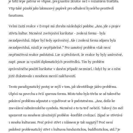
je totiž lépe patrná ve vtipné, pregnantní zkratce než v rozsáhlém traktátu. 
Vtip také působí jako lakmusový papírek pro odhalení kyselého prostředí 
fanatismu.
Velmi častá reakce v Evropě má zhruba následující podobu: „Ano, jde o projev 
střetu kultur. Nicméně zveřejnění karikatur - zvolená forma - byla 
nezodpovědná. Odpor byl tedy oprávněný. Ale i zvolená forma odporu byla 
nezodpovědná, násilí je nepřijatelné." Pro samotný problém však není 
nepřiměřená reakce podstatná. Lze si představit, že reakce by byly umírněné, 
např. pouze za využití diplomatických prostředků. Tím by problém 
oprávněného použití karikatur v daném případě nezmizel, i když by se o něm 
jistě diskutovalo s mnohem menší naléhavostí.
Tento paradigmatický postoj se mýlí v tom, jak identifikuje jádro problému. 
Ulpívá na povrchu a řeší spornou formu. Místo toho bylo třeba se od takového 
položení problému odpoutat a vyjadřovat se k podstatnému. „Ano, došlo ke 
znevážení náboženského symbolu. Nicméně o to tu teď neběží. Takový čin měl 
upozornit na mnohem závažnější problém -konflikt civilizací. Západ se střetává 
s mnoha kulturami. Proč právě střet s islámem je tak napjatý? Proč není 
podobně problematický střet s kulturou hinduistickou, buddhistickou, atd.? Je 