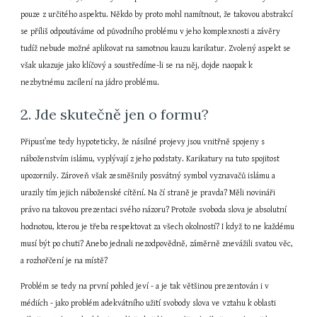
pouze z určitého aspektu. Někdo by proto mohl namítnout, že takovou abstrakcí 
se příliš odpoutáváme od původního problému v jeho komplexnosti a závěry 
tudíž nebude možné aplikovat na samotnou kauzu karikatur. Zvolený aspekt se 
však ukazuje jako klíčový a soustředíme-li se na něj, dojde naopak k 
nezbytnému zacílení na jádro problému.
2. Jde skutečně jen o formu?
Připusťme tedy hypoteticky, že násilné projevy jsou vnitřně spojeny s 
náboženstvím islámu, vyplývají z jeho podstaty. Karikatury na tuto spojitost 
upozornily. Zároveň však zesměšnily posvátný symbol vyznavačů islámu a 
urazily tím jejich náboženské cítění. Na čí straně je pravda? Měli novináři 
právo na takovou prezentaci svého názoru? Protože svoboda slova je absolutní 
hodnotou, kterou je třeba respektovat za všech okolností? I když to ne každému 
musí být po chuti? Anebo jednali nezodpovědně, záměrně znevážili svatou věc, 
a rozhořčení je na místě?
Problém se tedy na první pohled jeví - a je tak většinou prezentován i v 
médiích - jako problém adekvátního užití svobody slova ve vztahu k oblasti 