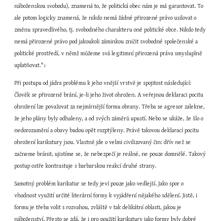
náboženskou svobodu), znamená to, že politická obec nám je má garantovat. To 
ale potom logicky znamená, že nikdo nemá žádné přirozené právo usilovat o 
změnu spravedlivého, tj. svobodného charakteru oné politické obce. Nikdo tedy 
nemá přirozené právo pod jakoukoli záminkou zničit svobodné společenské a 
politické prostředí, v němž můžeme svá legitimní přirozená práva smysluplně 
uplatňovat."
2
Při postupu od jádra problému k jeho vnější vrstvě je spojitost následující: 
Člověk se přirozeně brání, je-li jeho život ohrožen. A veřejnou deklaraci pocitu 
ohrožení lze považovat za nejmírnější formu obrany. Třeba se agresor zalekne, 
že jeho plány byly odhaleny, a od svých záměrů upustí. Nebo se ukáže, že šlo o 
nedorozumění a obavy budou opět rozptýleny. Právě takovou deklarací pocitu 
ohrožení karikatury jsou. Vlastně jde o velmi civilizovaný čin: dřív než se 
začneme bránit, ujistíme se, že nebezpečí je reálné, ne pouze domnělé. Takový 
postup ostře kontrastuje s barbarskou reakcí druhé strany.
Samotný problém karikatur se tedy jeví pouze jako vedlejší. Jako spor o 
vhodnost využití určité literární formy k vyjádření nějakého sdělení. Jistě, i 
formu je třeba volit s rozvahou, zvláště v tak delikátní oblasti, jakou je 
náboženství. Přesto se zdá, že i pro použití karikatury jako formy byly dobré 