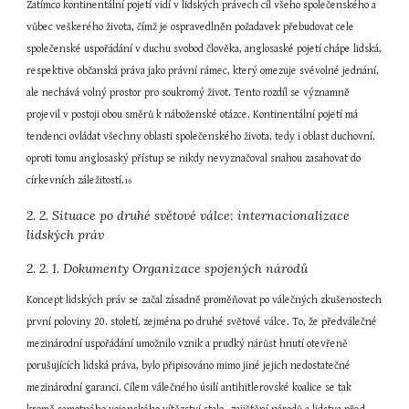
Zatímco kontinentální pojetí vidí v lidských právech cíl všeho společenského a 
vůbec veškerého života, čímž je ospravedlněn požadavek přebudovat cele 
společenské uspořádání v duchu svobod člověka, anglosaské pojetí chápe lidská, 
respektive občanská práva jako právní rámec, který omezuje svévolné jednání, 
ale nechává volný prostor pro soukromý život. Tento rozdíl se významně 
projevil v postoji obou směrů k náboženské otázce. Kontinentální pojetí má 
tendenci ovládat všechny oblasti společenského života, tedy i oblast duchovní, 
oproti tomu anglosaský přístup se nikdy nevyznačoval snahou zasahovat do 
církevních záležitostí.
16
2. 2. Situace po druhé světové válce: internacionalizace 
lidských práv
2. 2. 1. Dokumenty Organizace spojených národů
Koncept lidských práv se začal zásadně proměňovat po válečných zkušenostech 
první poloviny 20. století, zejména po druhé světové válce. To, že předválečné 
mezinárodní uspořádání umožnilo vznik a prudký nárůst hnutí otevřeně 
porušujících lidská práva, bylo připisováno mimo jiné jejich nedostatečné 
mezinárodní garanci. Cílem válečného úsilí antihitlerovské koalice se tak 