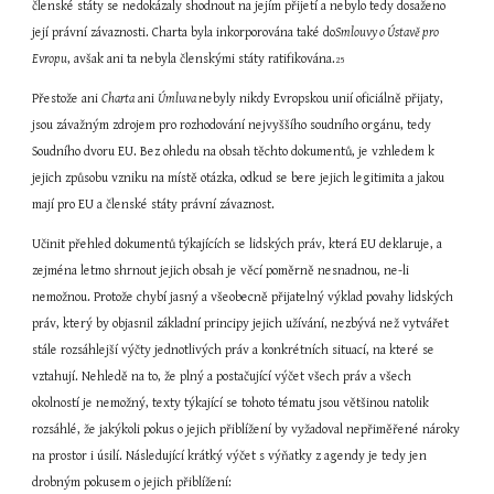
členské státy se nedokázaly shodnout na jejím přijetí a nebylo tedy dosaženo 
její právní závaznosti. Charta byla inkorporována také do
Smlouvy o Ústavě pro 
Evropu
, avšak ani ta nebyla členskými státy ratifikována.
25
Přestože ani 
Charta
 ani 
Úmluva 
nebyly nikdy Evropskou unií oficiálně přijaty, 
jsou závažným zdrojem pro rozhodování nejvyššího soudního orgánu, tedy 
Soudního dvoru EU. Bez ohledu na obsah těchto dokumentů, je vzhledem k 
jejich způsobu vzniku na místě otázka, odkud se bere jejich legitimita a jakou 
mají pro EU a členské státy právní závaznost.
Učinit přehled dokumentů týkajících se lidských práv, která EU deklaruje, a 
zejména letmo shrnout jejich obsah je věcí poměrně nesnadnou, ne-li 
nemožnou. Protože chybí jasný a všeobecně přijatelný výklad povahy lidských 
práv, který by objasnil základní principy jejich užívání, nezbývá než vytvářet 
stále rozsáhlejší výčty jednotlivých práv a konkrétních situací, na které se 
vztahují. Nehledě na to, že plný a postačující výčet všech práv a všech 
okolností je nemožný, texty týkající se tohoto tématu jsou většinou natolik 
rozsáhlé, že jakýkoli pokus o jejich přiblížení by vyžadoval nepřiměřené nároky 
na prostor i úsilí. Následující krátký výčet s výňatky z agendy je tedy jen 
drobným pokusem o jejich přiblížení: