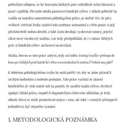
politickým nábojem, se ke konceptu lidských práv několikrát velmi důrazně a 
jasně vyjádřila. Přestože otázka postavení katolické církve v oblasti politické by 
vydala na nejednu samostatnou politologickou práci
, je možné říci, že přes 
3
veškeré vstřícné kroky zůstává tato instituce autonomní a z této pozice si její 
představitelé mohou dovolit, a také často dovolují, vyslovovat názory, jejichž 
cílem není všeobecný souhlas. Lze tedy předpokládat, že i v otázce lidských 
práv si katolická církev zachovává nezávislost.
Otázka, kterou se tato práce zabývá, tedy zní takto: 
Existují rozdíly v přístupu ke 
koncepci lidských práv katolické církve a mezinárodních institucí? Pokud ano, jaké?
K dobrému politologickému zvyku by mělo patřit i to, aby se autor přiznal k 
určitým hodnotám a osobním postojům. Tato práce vychází ze zázemí 
katolického. Je však nutné mít na paměti, že sociální nauka církve, do které 
spadají i lidská práva, nepatří k dogmatickým církevním základům, je tedy 
oblastí, která se může proměňovat nejen v čase, ale také v různých přístupech 
jednotlivců, byť stejného vyznání.
1. METODOLOGICKÁ POZNÁMKA