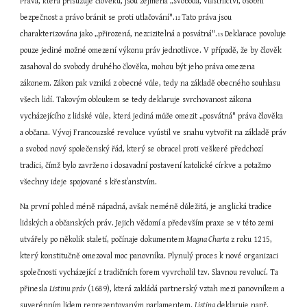
Práva, která přisuzuje člověku, jsou zejména „svoboda, vlastnictví, osobní 
bezpečnost a právo bránit se proti utlačování".
Tato práva jsou 
12 
charakterizována jako „přirozená, nezcizitelná a posvátná".
 Deklarace povoluje 
13
pouze jediné možné omezení výkonu práv jednotlivce. V případě, že by člověk 
zasahoval do svobody druhého člověka, mohou být jeho práva omezena 
zákonem. Zákon pak vzniká z obecné vůle, tedy na základě obecného souhlasu 
všech lidí. Takovým obloukem se tedy deklaruje svrchovanost zákona 
vycházejícího z lidské vůle, která jediná může omezit „posvátná" práva člověka 
a občana. Vývoj Francouzské revoluce vyústil ve snahu vytvořit na základě práv 
a svobod nový společenský řád, který se obracel proti veškeré předchozí 
tradici, čímž bylo zavrženo i dosavadní postavení katolické církve a potažmo 
všechny ideje spojované s křesťanstvím.
Na první pohled méně nápadná, avšak neméně důležitá, je anglická tradice 
lidských a občanských práv. Jejich vědomí a především praxe se v této zemi 
utvářely po několik staletí, počínaje dokumentem 
Magna Charta
 z roku 1215, 
který konstitučně omezoval moc panovníka. Plynulý proces k nové organizaci 
společnosti vycházející z tradičních forem vyvrcholil tzv. Slavnou revolucí. Ta 
přinesla 
Listinu práv
 (1689), která zakládá partnerský vztah mezi panovníkem a 
suverénním lidem reprezentovaným parlamentem. 
Listina
 deklaruje např. 