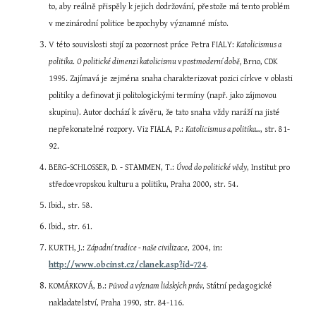
to, aby reálně přispěly k jejich dodržování, přestože má tento problém 
v mezinárodní politice bezpochyby významné místo.
V této souvislosti stojí za pozornost práce Petra FIALY: 
Katolicismus a 
politika
. 
O politické dimenzi katolicismu v postmoderní době,
 Brno, CDK 
1995. Zajímavá je zejména snaha charakterizovat pozici církve v oblasti 
politiky a definovat ji politologickými termíny (např. jako zájmovou 
skupinu). Autor dochází k závěru, že tato snaha vždy naráží na jisté 
nepřekonatelné rozpory. Viz FIALA, P.: 
Katolicismus a politika...
, str. 81-
92.
BERG-SCHLOSSER, D. - STAMMEN, T.: 
Úvod do politické vědy
, Institut pro 
středoevropskou kulturu a politiku, Praha 2000, str. 54.
Ibid., str. 58.
Ibid., str. 61.
KURTH, J.: 
Západní tradice - naše civilizace
, 2004, in: 
http://www.obcinst.cz/clanek.asp?id=724
.
KOMÁRKOVÁ, B.: 
Původ a význam lidských práv
, Státní pedagogické 
nakladatelství, Praha 1990, str. 84-116.