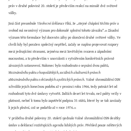
práv v druhé polovině 20. století je především reakcí na minulé dvě světové 
války.
Jiná část preambule 
Všeobecné deklarace
 říká, že „stejné chápání těchto práv a 
svobod má nesmírný význam pro dokonalé splnění tohoto závazku".
 Zásadní 
20
význam této formulace byl doceněn záhy po skončení druhé světové války. Ve 
chvíli kdy byl poražen společný nepřítel, začaly se naplno projevovat rozpory 
mezi jednajícími stranami, zejména mezi Sovětským svazem a západními 
mocnostmi, a to především v souvislosti s vytvářením konkrétních právně 
závazných ustanovení. Nakonec bylo rozhodnuto o sepsání dvou paktů, 
Mezinárodního paktu o hospodářských, sociálních a kulturních právech
a
Mezinárodního paktu o občanských a politických právech
. Valné shromáždění OSN 
schválilo jejich konečnou podobu až v prosinci roku 1966, tedy patnáct let od 
rozhodnutí tyto dvě úmluvy vytvořit. Dalších deset let trvalo, než pakty vešly v 
platnost, neboť k tomu bylo zapotřebí podpisu 35 států, které by se tak zavázaly 
k jejich plnění, což se podařilo až v roce 1976.
21
V průběhu druhé poloviny 20. století sjednalo Valné shromáždění OSN desítky 
úmluv a deklarací rozšiřujících agendu lidských práv. Přehled pouze některých 