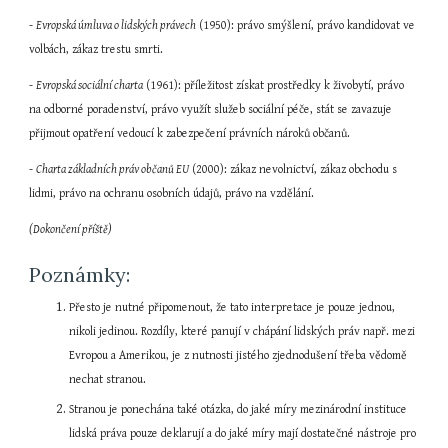
- 
Evropská úmluva o lidských právech
 (1950): právo smýšlení, právo kandidovat ve 
volbách, zákaz trestu smrti.
- 
Evropská sociální charta
 (1961): příležitost získat prostředky k živobytí, právo 
na odborné poradenství, právo využít služeb sociální péče, stát se zavazuje 
přijmout opatření vedoucí k zabezpečení právních nároků občanů.
- 
Charta základních práv občanů EU
 (2000): zákaz nevolnictví, zákaz obchodu s 
lidmi, právo na ochranu osobních údajů, právo na vzdělání.
(Dokončení příště)
Poznámky:
Přesto je nutné připomenout, že tato interpretace je pouze jednou, 
nikoli jedinou. Rozdíly, které panují v chápání lidských práv např. mezi 
Evropou a Amerikou, je z nutnosti jistého zjednodušení třeba vědomě 
nechat stranou.
Stranou je ponechána také otázka, do jaké míry mezinárodní instituce 
lidská práva pouze deklarují a do jaké míry mají dostatečné nástroje pro 