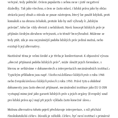
veřejné, tedy politické. Ovšem popularita s sebou nese i jisté negativní 
důsledky. Tak jako všechno, o čem se často mluví, i lidská práva jako by občas 
ztrácela jasný obsah a stávala se pouze nástrojem, který lze použít kdykoli, proti 
komukoli a na obranu čehokoli, protože kdo by měl výhrady k „lidským 
právům", toho lze vždy obvinit z nelidskosti. Navíc koncept lidských práv je 
přijímán širokým okruhem veřejnosti, a to téměř bezvýhradně. Můžeme se 
tedy ptát, zda je ona nejznámější podoba lidských práv jediná možná, nebo 
existují-li její alternativy.
Nastíněné téma je velmi široké a je třeba je konkretizovat. K objasnění výrazu 
„obecně přijímaná podoba lidských práv", může sloužit jejich formulace, s 
kterou se setkáváme v dokumentech a interpretacích mezinárodních institucí.
1 
Typickým příkladem jsou např. 
Všeobecná deklarace lidských práv
 z roku 1948 
nebo 
Evropská úmluva o lidských právech 
z roku 1950. Právě tyto a obdobné 
dokumenty jsou často obecně přijímané, mezinárodní instituce jako EU či OSN 
vystupují mimo jiné jako garanti lidských práv a jejich orgány (Evropský soud 
pro lidská práva ap.) mají při jejich výkladu často konečné slovo.
2
Možnou alternativu tohoto pojetí představuje interpretace, s níž přichází 
římskokatolická církev. Důvodů je několik. Církev, byť není institucí s primárně 