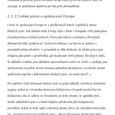
svobodného pohybu, právo na osobní bezpečnost, právo na bydlení, státy se 
zavazují, že podniknou opatření pro boj proti předsudkům.
2. 2. 2. Lidská práva a sjednocená Evropa
I nově se sjednocující Evropa se v poválečných letech vyjádřila k otázce 
lidských práv. Pod záštitou Rady Evropy byla v Římě v listopadu 1950 podepsána 
Evropská úmluva o lidských právech
. Práva jako taková vycházela z dřívějších 
dokumentů OSN, zejména ze 
Všeobecné deklarace
, na kterou se úmluva v 
preambuli přímo odvolává. V preambuli se dále dočteme, že lidská práva jsou 
chápána jako jeden z prostředků, jak dosáhnout větší jednoty členských států, 
že základní svobody jsou základem spravedlnosti a míru ve světě a „nejlépe jsou 
zachovávána na jedné straně účinnou politickou demokracií a na druhé straně 
společným pojetím a dodržováním lidských práv, na němž závisí".
22
Pro zajištění větší účinnosti úmluvy byly na jejím základě vytvořeny kontrolní 
orgány, jedná se o 
Evropskou komisi pro lidská práva
 a 
Evropský soudní dvůr pro 
lidská práva
, oba se sídlem ve Štrasburku. Je tedy zřejmé, že zpočátku byla 
otázka základních práv a svobod chápána především jako kompetence 
jurisdikce. Jedná se tedy spíše o obranný postoj, který lze charakterizovat jako 
tzv. negativní integraci lidských práv
, která zdůrazňuje především zákaz 
23