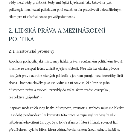
vědy mezi vědy praktické, tedy směřující k jednání. Jako taková se pak 
politologie musí vzdát požadavku plné exaktnosti a pravdivosti a dosažitelným 
cílem pro ni zůstává pouze pravděpodobnost.
6
2. LIDSKÁ PRÁVA A MEZINÁRODNÍ 
POLTIKA
2. 1. Historické proměny
Abychom pochopili, jaké místo mají lidská práva v současném politickém životě, 
musíme se alespoň letmo zmínit o jejich historii. Přestože lze otázku původu 
lidských práv nazírat z různých pohledů, v jednom panuje mezi teoretiky širší 
shoda - hodnota člověka jako individua a s ní související důraz na jeho 
důstojnost, práva a svobodu pronikly do světa skrze tradici evropskou, 
respektive „západní".
7
Inspiraci moderních idejí lidské důstojnosti, rovnosti a svobody můžeme hledat 
již v době předmoderní; v kontextu této práce je zajímavý především vliv 
náboženského cítění Evropy. Bylo to křesťanství, které hlásalo rovnost lidí 
před Bohem, byla to Bible, která zdůrazňovala nekonečnou hodnotu každého 