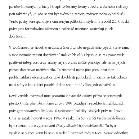
porušování daných principů (např. „všechny formy otroctví a obchodu s otroky 
jsou zakázány", „nikdo nesmí být svévolně zatčen, zadržen nebo vyhoštěn"). 
Tento postoj koresponduje s omezeným politickým stylem (viz oddíl 2.1.), lidská 
práva jsou formulována zákonem a politické instituce kontrolují jejich 
dodržování.
V současnosti se hovoří o nedostatečnosti tohoto negativního pojetí, které samo 
o sobě nemůže zajistit dodržování smluvních cílů. Objevuje se tak požadavek 
pozitivní integrace, tedy snahy nejen bránit určité principy, ale navíc jejich 
pomocí dosahovat určitých cílů. To znamená mimo jiné přesunout tuto 
problematiku z oblasti justice také do oblasti politických iniciativ, avšak dohoda 
mezi státy o konkrétní podobě těchto snah není vůbec jednoznačná.
24
Nově vzniklá Evropská unie prozatím k 
Evropské úmluvě
 přímo nepřistoupila, 
přesto 
Amsterodamská smlouva
 z roku 1997 požaduje respektování základních 
práv garantovaných 
Úmluvou
. O sjednocení politiky lidských práv na úrovni 
Unie se začalo hovořit v roce 1998. V reakci na 50. výročí 
Všeobecné deklarace
bylo rozhodnuto o vypracování 
Charty základních práv občanů EU
. Ta byla 
vyhlášena v roce 2000 během zasedání Evropské rady v Nice. Avšak jednotlivé 