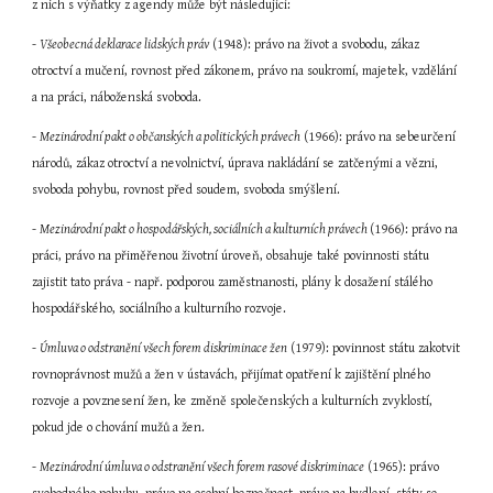
z nich s výňatky z agendy může být následující:
- 
Všeobecná deklarace lidských práv
 (1948): právo na život a svobodu, zákaz 
otroctví a mučení, rovnost před zákonem, právo na soukromí, majetek, vzdělání 
a na práci, náboženská svoboda.
- 
Mezinárodní pakt o občanských a politických právech
 (1966): právo na sebeurčení 
národů, zákaz otroctví a nevolnictví, úprava nakládání se zatčenými a vězni, 
svoboda pohybu, rovnost před soudem, svoboda smýšlení.
- 
Mezinárodní pakt o hospodářských, sociálních a kulturních právech 
(1966): právo na 
práci, právo na přiměřenou životní úroveň, obsahuje také povinnosti státu 
zajistit tato práva - např. podporou zaměstnanosti, plány k dosažení stálého 
hospodářského, sociálního a kulturního rozvoje.
- 
Úmluva o odstranění všech forem diskriminace žen
 (1979): povinnost státu zakotvit 
rovnoprávnost mužů a žen v ústavách, přijímat opatření k zajištění plného 
rozvoje a povznesení žen, ke změně společenských a kulturních zvyklostí, 
pokud jde o chování mužů a žen.
- 
Mezinárodní úmluva o odstranění všech forem rasové diskriminace
 (1965): právo 