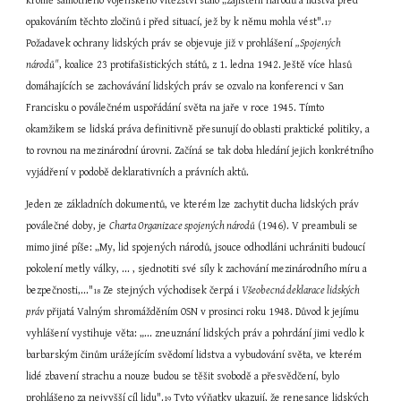
kromě samotného vojenského vítězství stalo „zajištění národů a lidstva před 
opakováním těchto zločinů i před situací, jež by k němu mohla vést".
17
Požadavek ochrany lidských práv se objevuje již v prohlášení 
„Spojených 
národů"
, koalice 23 protifašistických států, z 1. ledna 1942. Ještě více hlasů 
domáhajících se zachovávání lidských práv se ozvalo na konferenci v San 
Francisku o poválečném uspořádání světa na jaře v roce 1945. Tímto 
okamžikem se lidská práva definitivně přesunují do oblasti praktické politiky, a 
to rovnou na mezinárodní úrovni. Začíná se tak doba hledání jejich konkrétního 
vyjádření v podobě deklarativních a právních aktů.
Jeden ze základních dokumentů, ve kterém lze zachytit ducha lidských práv 
poválečné doby, je 
Charta Organizace spojených národů
 (1946). V preambuli se 
mimo jiné píše: „My, lid spojených národů, jsouce odhodláni uchrániti budoucí 
pokolení metly války, ... , sjednotiti své síly k zachování mezinárodního míru a 
bezpečnosti,..."
 Ze stejných východisek čerpá i 
Všeobecná deklarace lidských 
18
práv
 přijatá Valným shromážděním OSN v prosinci roku 1948. Důvod k jejímu 
vyhlášení vystihuje věta: „... zneuznání lidských práv a pohrdání jimi vedlo k 
barbarským činům urážejícím svědomí lidstva a vybudování světa, ve kterém 
lidé zbavení strachu a nouze budou se těšit svobodě a přesvědčení, bylo 
prohlášeno za nejvyšší cíl lidu".
 Tyto výňatky ukazují, že renesance lidských 
19