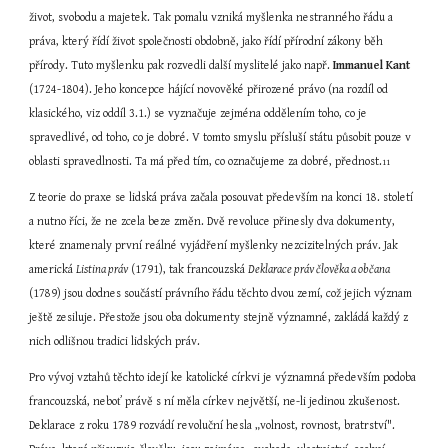
život, svobodu a majetek. Tak pomalu vzniká myšlenka nestranného řádu a 
práva, který řídí život společnosti obdobně, jako řídí přírodní zákony běh 
přírody. Tuto myšlenku pak rozvedli další myslitelé jako např. 
Immanuel Kant
(1724-1804). Jeho koncepce hájící novověké přirozené právo (na rozdíl od 
klasického, viz oddíl 3.1.) se vyznačuje zejména oddělením toho, co je 
spravedlivé, od toho, co je dobré. V tomto smyslu přísluší státu působit pouze v 
oblasti spravedlnosti. Ta má před tím, co označujeme za dobré, přednost.
11
Z teorie do praxe se lidská práva začala posouvat především na konci 18. století 
a nutno říci, že ne zcela beze změn. Dvě revoluce přinesly dva dokumenty, 
které znamenaly první reálné vyjádření myšlenky nezcizitelných práv. Jak 
americká 
Listina práv
 (1791), tak francouzská 
Deklarace práv člověka a občana
(1789) jsou dodnes součástí právního řádu těchto dvou zemí, což jejich význam 
ještě zesiluje. Přestože jsou oba dokumenty stejně významné, zakládá každý z 
nich odlišnou tradici lidských práv.
Pro vývoj vztahů těchto idejí ke katolické církvi je významná především podoba 
francouzská, neboť právě s ní měla církev největší, ne-li jedinou zkušenost. 
Deklarace z roku 1789 rozvádí revoluční hesla „volnost, rovnost, bratrství". 