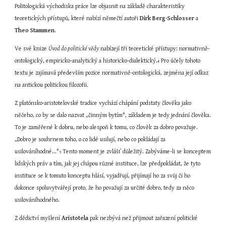
Politologická východiska práce lze objasnit na základě charakteristiky 
teoretických přístupů, které nabízí němečtí autoři 
Dirk Berg-Schlosser
 a 
Theo Stammen
.
Ve své knize 
Úvod do politické vědy
 nabízejí tři teoretické přístupy: normativně-
ontologický, empiricko-analytický a historicko-dialektický.
 Pro účely tohoto 
4
textu je zajímavá především pozice normativně-ontologická, zejména její odkaz 
na antickou politickou filozofii.
Z platónsko-aristotelovské tradice vychází chápání podstaty člověka jako 
něčeho, co by se dalo nazvat „činným bytím", základem je tedy jednání člověka. 
To je zaměřené k dobru, nebo alespoň k tomu, co člověk za dobro považuje. 
„Dobro je souhrnem toho, o co lidé usilují, nebo co pokládají za 
usilováníhodné..."
 Tento moment je zvlášť důležitý. Zabýváme-li se konceptem 
5
lidských práv a tím, jak jej chápou různé instituce, lze předpokládat, že tyto 
instituce se k tomuto konceptu hlásí, vyjadřují, přijímají ho za svůj či ho 
dokonce spoluvytvářejí proto, že ho považují za určité dobro, tedy za něco 
usilováníhodného.
Z dědictví myšlení 
Aristotela
 pak nezbývá než přijmout zařazení politické 