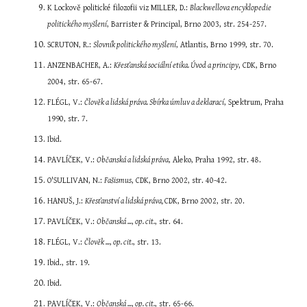
K Lockově politické filozofii viz MILLER, D.: 
Blackwellova encyklopedie 
politického myšlení
, Barrister & Principal, Brno 2003, str. 254-257.
SCRUTON, R.: 
Slovník politického myšlení
, Atlantis, Brno 1999, str. 70.
ANZENBACHER, A.: 
Křesťanská sociální etika. Úvod a principy
, CDK, Brno 
2004, str. 65-67.
FLÉGL, V.: 
Člověk a lidská práva. Sbírka úmluv a deklarací
, Spektrum, Praha 
1990, str. 7.
Ibid.
PAVLÍČEK, V.: 
Občanská a lidská práva
, Aleko, Praha 1992, str. 48.
O'SULLIVAN, N.: 
Fašismus
, CDK, Brno 2002, str. 40-42.
HANUŠ, J.: 
Křesťanství a lidská práva, 
CDK, Brno 2002, str. 20.
PAVLÍČEK, V.: 
Občanská ...
,
 op. cit.
, str. 64.
FLÉGL, V.: 
Člověk ...
,
 op. cit.
, str. 13.
Ibid., str. 19.
Ibid.
PAVLÍČEK, V.: 
Občanská ...
,
 op. cit.
, str. 65-66.