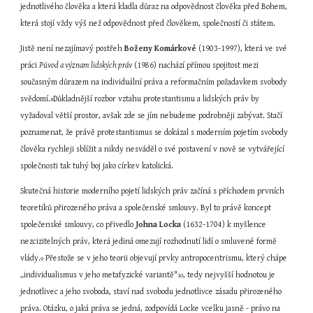
jednotlivého člověka a která kladla důraz na odpovědnost člověka před Bohem, 
která stojí vždy výš než odpovědnost před člověkem, společností či státem.
Jistě není nezajímavý postřeh 
Boženy Komárkové
 (1903-1997), která ve své 
práci 
Původ a význam lidských práv
 (1986) nachází přímou spojitost mezi 
současným důrazem na individuální práva a reformačním požadavkem svobody 
svědomí.
Důkladnější rozbor vztahu protestantismu a lidských práv by 
8
vyžadoval větší prostor, avšak zde se jím nebudeme podrobněji zabývat. Stačí 
poznamenat, že právě protestantismus se dokázal s moderním pojetím svobody 
člověka rychleji sblížit a nikdy nesváděl o své postavení v nově se vytvářející 
společnosti tak tuhý boj jako církev katolická.
Skutečná historie moderního pojetí lidských práv začíná s příchodem prvních 
teoretiků přirozeného práva a společenské smlouvy. Byl to právě koncept 
společenské smlouvy, co přivedlo 
Johna Locka
 (1632-1704) k myšlence 
nezcizitelných práv, která jediná omezují rozhodnutí lidí o smluvené formě 
vlády.
 Přestože se v jeho teorii objevují prvky antropocentrismu, který chápe 
9
„individualismus v jeho metafyzické variantě"
, tedy nejvyšší hodnotou je 
10
jednotlivec a jeho svoboda, staví nad svobodu jednotlivce zásadu přirozeného 
práva. Otázku, o jaká práva se jedná, zodpovídá Locke vcelku jasně - právo na 