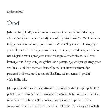
Lenka Budková
Úvod
Jeden z předpokladů, které s sebou nese psaní textu jakéhokoli druhu, je 
vědomí, že výslednou práci (snad) bude někdy někdo také číst. Tento úvod se 
tedy primárně obrací na případného čtenáře a měl by mu sloužit jako jakýsi 
„návod k použití". Předně je jeho cílem upřesnit, co je středem zájmu celého 
následujícího textu a proč je na místě bádat právě v této oblasti. Další věc, 
kterou je nutné objasnit, jsou východiska a postoje, z jejichž perspektivy práce 
vznikala. Na základě těchto informací by měl mít čtenář možnost lépe 
porozumět sdělení, které je mu předkládáno, což mu usnadní „použití" 
výsledného díla.
Jak napovídá sám název práce, středem pozornosti je idea lidských práv. Proč 
právě lidská práva? Jedním z důvodů je skutečnost, že tento koncept pravidel, 
na základě kterých by měla být organizována moderní společnost, je v 
současnosti velmi populární - ne-li v oblasti politologické, pak zajisté v oblasti 