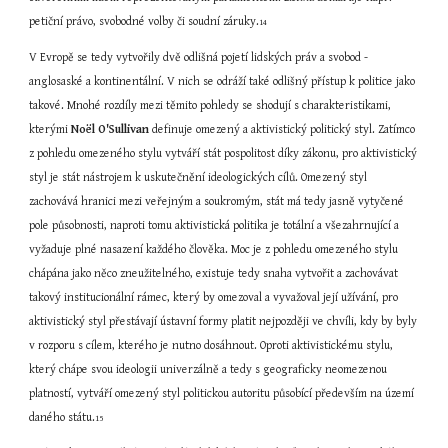
petiční právo, svobodné volby či soudní záruky.
14
V Evropě se tedy vytvořily dvě odlišná pojetí lidských práv a svobod - 
anglosaské a kontinentální. V nich se odráží také odlišný přístup k politice jako 
takové. Mnohé rozdíly mezi těmito pohledy se shodují s charakteristikami, 
kterými 
Noël O'Sullivan
 definuje omezený a aktivistický politický styl. Zatímco 
z pohledu omezeného stylu vytváří stát pospolitost díky zákonu, pro aktivistický 
styl je stát nástrojem k uskutečnění ideologických cílů. Omezený styl 
zachovává hranici mezi veřejným a soukromým, stát má tedy jasně vytyčené 
pole působnosti, naproti tomu aktivistická politika je totální a všezahrnující a 
vyžaduje plné nasazení každého člověka. Moc je z pohledu omezeného stylu 
chápána jako něco zneužitelného, existuje tedy snaha vytvořit a zachovávat 
takový institucionální rámec, který by omezoval a vyvažoval její užívání, pro 
aktivistický styl přestávají ústavní formy platit nejpozději ve chvíli, kdy by byly 
v rozporu s cílem, kterého je nutno dosáhnout. Oproti aktivistickému stylu, 
který chápe svou ideologii univerzálně a tedy s geograficky neomezenou 
platností, vytváří omezený styl politickou autoritu působící především na území 
daného státu.
15