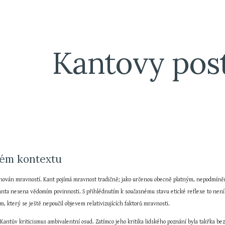
ip to main content
Skip to navigat
Kantovy pos
kém kontextu
finován mravností. Kant pojímá mravnost tradičně; jako určenou obecně platným, nepodmíněn
anta nesena vědomím povinnosti. S přihlédnutím k současnému stavu etické reflexe to není 
ém, který se ještě nepoučil objevem relativizujících faktorů mravnosti.
Kantův kriticismus ambivalentní osud. Zatímco jeho kritika lidského poznání byla takřka bez