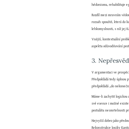
hédonismu, rehabilituje eg
Rozdíl mezi mravním vědomí
rozsah spouště, která do l
lehkomyslnosti, s níž jej 
Vnější, kontextuální probl
aspektu odůvodňování post
3. Nepřesvěd
V argumentaci ve prospěch
Předpokládá tedy úplnou p
předpokládá „do nekonečna
Máme-li zachytit logickou
své esence i možné existe
postulátu nesmrtelnosti pr
Nejvyšší dobro jako předmě
Rekonstrukce logiky Kanto