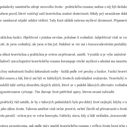
í požadavky samotného zdroje mravního života - praktického rozumu; mohou z něj být deduko
sahem pravd, které rozšiřují naší teoretickou znalost skutečnosti. Nikdy prý nemůžeme dokáza
me namlouvat nějaké solidní vědění. Tady Kant ukládá našemu myšlení skromnost. Připomeň
praktickou funkci. Objektivně s jistotou nevíme, jednáme-li svobodně. Subjektivně však se sv
isté, že jsem svobodný, ale jsem si tím jist. Podobně se věc má s transcendentními postulát
a oblast teoretickou a praktickou je ovšem nepřirozené, umělé. Vynutilo si je výše zmíněné 
ladové) zneschopnění teoretického rozumu korumpuje etické myšlení a odnímá mu imunitu vůč
echny mohutnosti finální dokonalosti osoby - každá podle své povahy a funkce. Funkcí teore
ální osnova a řád, který má být ve faktických životech individuálně realizován. Teoretický r
 nahlíží také ostřeji absurditu slepých uliček, které se v podobě lákavých alternativ svobod
 agnosticismem vyřazuje. Tím zbavuje život potřebné opory, kterou neumí nahradit.
 praktický řád natolik, že by v takových podmínkách bylo pro dobrý život nejlepší, kdyby o n
jako zákon života. Takovou umělost však nelze provést, neboť člověk od přirozenosti o životě 
vota porušil - ovšem jen ve svém konceptu. Fakticky stavu, kdy si lidé nekladou „transcenden
Kantovu agnosticismu, pak podle míry použití teoretického rozumu v reflexi života hrozí je