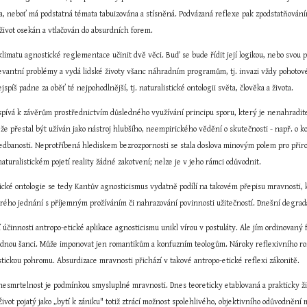
a, neboť má podstatná témata tabuizována a stísněná. Podvázaná reflexe pak zpodstatňováním 
 život osekán a vtlačován do absurdních forem.
imatu agnostické reglementace učinit dvě věci. Buď se bude řídit její logikou, nebo svou p
evantní problémy a vydá lidské životy všanc náhradním programům, tj. invazi vždy pohotové
spíš padne za oběť té nejpohodlnější, tj. naturalistické ontologii světa, člověka a života.
ospívá k závěrům prostřednictvím důsledného využívání principu sporu, který je nenahradite
 že přestal být užíván jako nástroj hlubšího, neempirického vědění o skutečnosti - např. o ko
nedbanosti. Neprotříbená hlediskem bezrozpornosti se stala doslova minovým polem pro přiro
turalistickém pojetí reality žádné zakotvení; nelze je v jeho rámci odůvodnit.
ické ontologie se tedy Kantův agnosticismus vydatně podílí na takovém přepisu mravnosti, kt
dobrého jednání s příjemným prožíváním či nahrazování povinnosti užitečností. Dnešní degr
 účinnosti antropo-etické aplikace agnosticismu unikl vírou v postuláty. Ale jím ordinovan
ádnou šanci. Může imponovat jen romantikům a konfuzním teologům. Nároky reflexivního rozum
stickou pohromu. Absurdizace mravnosti přichází v takové antropo-etické reflexi zákonitě.
 nesmrtelnost je podmínkou smysluplné mravnosti. Dnes teoreticky etablovaná a prakticky žit
Život pojatý jako „bytí k zániku" totiž ztrácí možnost spolehlivého, objektivního odůvodnění