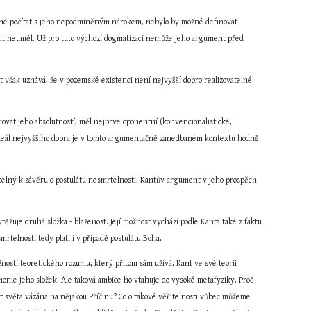
ožné počítat s jeho nepodmíněným nárokem, nebylo by možné definovat 
čit neuměl. Už pro tuto výchozí dogmatizaci nemůže jeho argument před 
nt však uznává, že v pozemské existenci není nejvyšší dobro realizovatelné. 
ovat jeho absolutností, měl nejprve oponentní (konvencionalistické, 
. Ideál nejvyššího dobra je v tomto argumentačně zanedbaném kontextu hodně 
žitelný k závěru o postulátu nesmrtelnosti. Kantův argument v jeho prospěch 
ěžuje druhá složka - blaženost. Její možnost vychází podle Kanta také z faktu 
rtelnosti tedy platí i v případě postulátu Boha.
ostí teoretického rozumu, který přitom sám užívá. Kant ve své teorii 
monie jeho složek. Ale taková ambice ho vtahuje do vysoké metafyziky. Proč 
st světa vázána na nějakou Příčinu? Co o takové věřitelnosti vůbec můžeme 