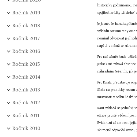
historicky podmíněnou, ne
Ročník 2019
spojitost kritiky „čistého"
Je jasné, že handicap Kant
Ročník 2018
výkladu rozumu tedy omezo
Ročník 2017
nemínil odvozovat její hod
napětí, v němž se náramně
Ročník 2016
Pro náš záměr bude užiteč
Ročník 2015
Jednak má taková absence 
náhradním řešením, jak je
Ročník 2014
Pro Kanta představuje orgá
Ročník 2013
Sázka na praktický rozum 
mravnosti v celku lidského
Ročník 2012
Kant zakládá nepodmíněnou
Ročník 2011
otázce prosté vědomí povinn
Evidentní už ale není jeji
Ročník 2010
skutečně odpovídá životu,