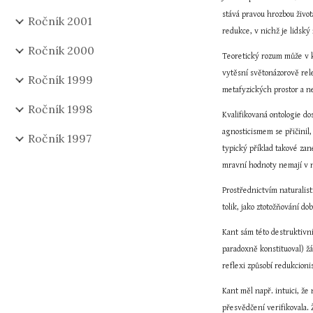
stává pravou hrozbou život
Ročník 2001
redukce, v nichž je lidský
Ročník 2000
Teoretický rozum může v kl
vytěsní světonázorově rel
Ročník 1999
metafyzických prostor a nej
Ročník 1998
Kvalifikovaná ontologie d
agnosticismem se přičinil,
Ročník 1997
typický příklad takové za
mravní hodnoty nemají v na
Prostřednictvím naturalist
tolik, jako ztotožňování 
Kant sám této destruktivní
paradoxně konstituoval) ž
reflexi způsobí redukcioni
Kant měl např. intuici, že
přesvědčení verifikovala. 