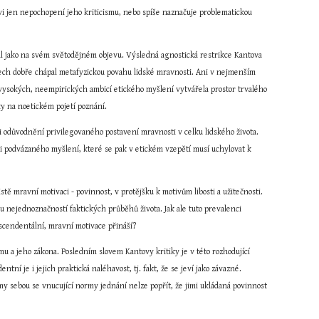
 jen nepochopení jeho kriticismu, nebo spíše naznačuje problematickou 
val jako na svém světodějném objevu. Výsledná agnostická restrikce Kantova 
tech dobře chápal metafyzickou povahu lidské mravnosti. Ani v nejmenším 
 vysokých, neempirických ambicí etického myšlení vytvářela prostor trvalého 
y na noetickém pojetí poznání.
 odůvodnění privilegovaného postavení mravnosti v celku lidského života. 
i podvázaného myšlení, které se pak v etickém vzepětí musí uchylovat k 
ě mravní motivaci - povinnost, v protějšku k motivům libosti a užitečnosti. 
nejednoznačností faktických průběhů života. Jak ale tuto prevalenci 
nscendentální, mravní motivace přináší?
a jeho zákona. Posledním slovem Kantovy kritiky je v této rozhodující 
ní je i jejich praktická naléhavost, tj. fakt, že se jeví jako závazné. 
my sebou se vnucující normy jednání nelze popřít, že jimi ukládaná povinnost 