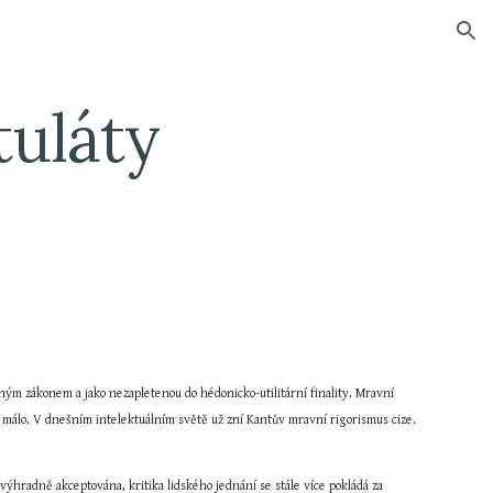
ion
tuláty
ým zákonem a jako nezapletenou do hédonicko-utilitární finality. Mravní 
málo. V dnešním intelektuálním světě už zní Kantův mravní rigorismus cize. 
výhradně akceptována, kritika lidského jednání se stále více pokládá za 