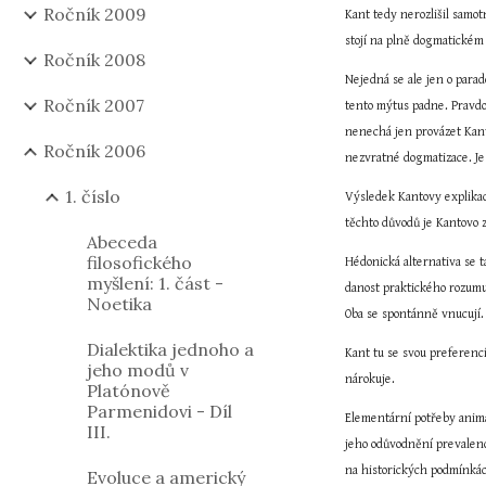
Ročník 2009
Kant tedy nerozlišil samotn
stojí na plně dogmatickém
Ročník 2008
Nejedná se ale jen o parado
Ročník 2007
tento mýtus padne. Pravdou
nenechá jen provázet Kant
Ročník 2006
nezvratné dogmatizace. Je
1. číslo
Výsledek Kantovy explikac
těchto důvodů je Kantovo 
Abeceda
filosofického
Hédonická alternativa se t
myšlení: 1. část -
danost praktického rozumu 
Noetika
Oba se spontánně vnucují.
Dialektika jednoho a
Kant tu se svou preferencí
jeho modů v
nárokuje.
Platónově
Parmenidovi - Díl
Elementární potřeby animál
III.
jeho odůvodnění prevalenc
na historických podmínkác
Evoluce a americký