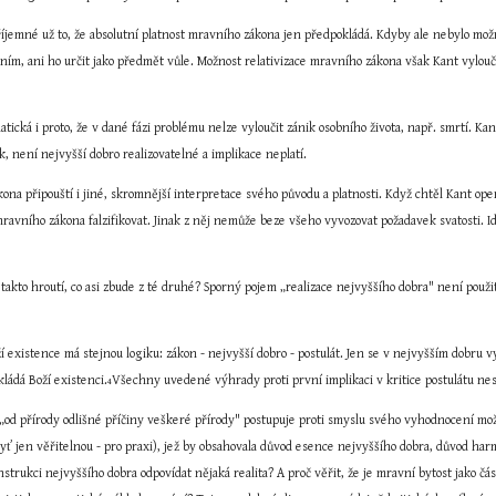
příjemné už to, že absolutní platnost mravního zákona jen předpokládá. Kdyby ale nebylo m
 ním, ani ho určit jako předmět vůle. Možnost relativizace mravního zákona však Kant vylou
atická i proto, že v dané fázi problému nelze vyloučit zánik osobního života, např. smrtí. Ka
, není nejvyšší dobro realizovatelné a implikace neplatí.
na připouští i jiné, skromnější interpretace svého původu a platnosti. Když chtěl Kant oper
y mravního zákona falzifikovat. Jinak z něj nemůže beze všeho vyvozovat požadavek svatosti
e takto hroutí, co asi zbude z té druhé? Sporný pojem „realizace nejvyššího dobra" není pou
 existence má stejnou logiku: zákon - nejvyšší dobro - postulát. Jen se v nejvyšším dobru vyt
ládá Boží existenci.
Všechny uvedené výhrady proti první implikaci v kritice postulátu nesm
4
„od přírody odlišné příčiny veškeré přírody" postupuje proti smyslu svého vyhodnocení možn
yť jen věřitelnou - pro praxi), jež by obsahovala důvod esence nejvyššího dobra, důvod har
trukci nejvyššího dobra odpovídat nějaká realita? A proč věřit, že je mravní bytost jako čá