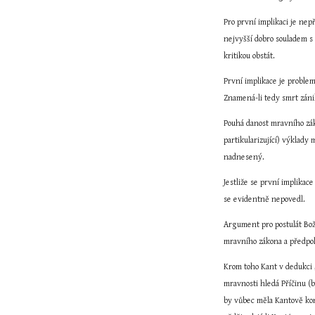
Pro první implikaci je ne
nejvyšší dobro souladem s
kritikou obstát.
První implikace je problem
Znamená-li tedy smrt zánik
Pouhá danost mravního záko
partikularizující) výklad
nadnesený.
Jestliže se první implikac
se evidentně nepovedl.
Argument pro postulát Boží
mravního zákona a předpok
Krom toho Kant v dedukci 
mravnosti hledá Příčinu (b
by vůbec měla Kantově kons