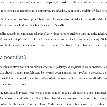
akovou relativizaci, v níž je mravnost chápána jako produkt kultury, socializace či evoluce
 agnosticismu se nespokojí ani s nepokrytou metafyzikou, již si Kant v etickém výkladu nek
ložení mravnosti na úrovni přímých evidencí. Máme evidentně vědomí povinnosti, svědomí v
o nároku klamat, už si velmistr kriticismu nepřipouští.
ého odůvodnění mravnosti pak působí, že v rámci Kantova etického systému nelze falzifikova
ný pojem lidské přirozenosti. Takový pojem je ale v kantovském kontextu nedostupný. Eticko
st Kantova myšlení fatálně ochromila i reflexi lidského života. To je patrné i v teorii postul
ea postulátů
 postihla Kantovo myšlení při pokusu o vystižení podstaty a důstojnosti lidské mravnosti. N
ého chování v rámci různých socio-kontextů či determinismů, musí počítat se svobodou, s ži
se důležitě vmanévroval, znemožnila zdůvodněné, nedogmatické založení mravnosti a důvod
, nesmrtelnosti a Boha.
mu Kant zavedl, protože (řečeno s dnešními politiky) si bez jejich obsahů neuměl mravnost 
 Bez ní nemá smysl reflektovat lidský život z hlediska a v termínech mravnosti. Na tom se v
něná i bez Boha a lidské nesmrtelnosti. Vedle imanentního postulátu svobody tedy klade i 