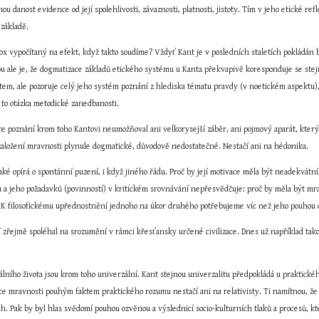
ou danost evidence od její spolehlivosti, závaznosti, platnosti, jistoty. Tím v jeho etické re
 základě.
x vypočítaný na efekt, když takto soudíme? Vždyť Kant je v posledních staletích pokládán bezm
 ale je, že dogmatizace základů etického systému u Kanta překvapivě koresponduje se stejnou
em, ale pozoruje celý jeho systém poznání z hlediska tématu pravdy (v noetickém aspektu)
 to otázka metodické zanedbanosti.
e poznání krom toho Kantovi neumožňoval ani velkorysejší záběr, ani pojmový aparát, který 
založení mravnosti plynule dogmatické, důvodově nedostatečné. Nestačí ani na hédonika.
aké opírá o spontánní puzení, i když jiného řádu. Proč by její motivace měla být neadekvátn
a jeho požadavků (povinností) v kritickém srovnávání nepřesvědčuje: proč by měla být mravní
 K filosofickému upřednostnění jednoho na úkor druhého potřebujeme víc než jeho pouhou 
 zřejmě spoléhal na srozumění v rámci křesťansky určené civilizace. Dnes už například tako
ního života jsou krom toho univerzální. Kant stejnou univerzalitu předpokládá u praktickéh
e mravnosti pouhým faktem praktického rozumu nestačí ani na relativisty. Ti namítnou, že 
h. Pak by byl hlas svědomí pouhou ozvěnou a výslednicí socio-kulturních tlaků a procesů, k