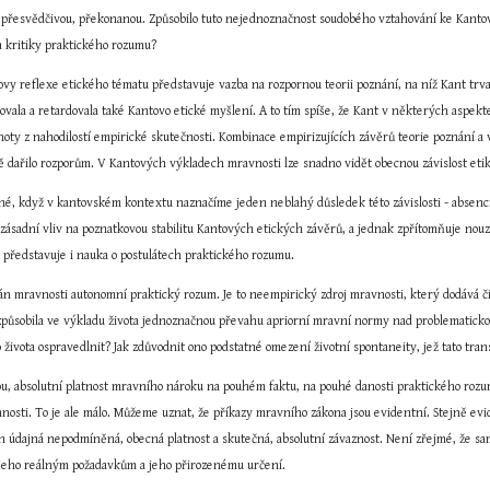
přesvědčivou, překonanou. Způsobilo tuto nejednoznačnost soudobého vztahování ke Kantovi
 a kritiky praktického rozumu?
ovy reflexe etického tématu představuje vazba na rozpornou teorii poznání, na níž Kant tr
vala a retardovala také Kantovo etické myšlení. A to tím spíše, že Kant v některých aspek
noty z nahodilostí empirické skutečnosti. Kombinace empirizujících závěrů teorie poznání a
 dařilo rozporům. V Kantových výkladech mravnosti lze snadno vidět obecnou závislost etik
né, když v kantovském kontextu naznačíme jeden neblahý důsledek této závislosti - absenci
zásadní vliv na poznatkovou stabilitu Kantových etických závěrů, a jednak zpřítomňuje nouz
 představuje i nauka o postulátech praktického rozumu.
n mravnosti autonomní praktický rozum. Je to neempirický zdroj mravnosti, který dodává čist
způsobila ve výkladu života jednoznačnou převahu apriorní mravní normy nad problematickou 
 života ospravedlnit? Jak zdůvodnit ono podstatné omezení životní spontaneity, jež tato tra
, absolutní platnost mravního nároku na pouhém faktu, na pouhé danosti praktického rozumu 
osti. To je ale málo. Můžeme uznat, že příkazy mravního zákona jsou evidentní. Stejně evident
ch údajná nepodmíněná, obecná platnost a skutečná, absolutní závaznost. Není zřejmé, že sa
 jeho reálným požadavkům a jeho přirozenému určení.