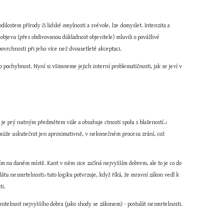
ostem přírody či lidské omylnosti a svévole, lze domyslet. Intenzita a 
objevu (přes obdivovanou důkladnost objevitele) mluvili o povážlivé 
povrchnosti při jeho více než dvousetleté akceptaci.
pochybnost. Nyní si všimneme jejich interní problematičnosti, jak se jeví v 
a je prý nutným předmětem vůle a obsahuje ctnosti spolu s blažeností.
2
může uskutečnit jen aproximativně, v nekonečném procesu zrání, což 
m na daném místě. Kant v něm sice začíná nejvyšším dobrem, ale to je co do 
látu nesmrtelnosti
 tuto logiku potvrzuje, když říká, že mravní zákon vedl k 
3
ti.
nitelnost nejvyššího dobra (jako shody se zákonem) - postulát nesmrtelnosti. 