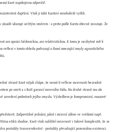
, nemá Kant uspokojivou odpověď.
onzistentně dopřává. Však ji také Kantovi mnohokrát vytkli.
 zásadě ukazuje určitým směrem - a proto podle Kanta obecně zavazuje. Že 
t ani opozici hédonickou, ani relativistickou. K tomu je nezbytné mít k 
u reflexi v tomto ohledu podvazují a tlumí omezující omyly agnostického 
átů.
a jedné straně Kant nějak chápe, že nemá-li reflexe mravnosti bezradně 
votem po smrti a s Boží garancí mravního řádu. Na druhé straně mu ale 
ové zavedení podmínek jejího smyslu. Výsledkem je kompromisní, nouzové 
představit. Zodpovědné jednání, jakož i mravní zákon ve svědomí např. 
ětšina etiků shodne. Kant však nahlížel mravnost v takové komplexitě, že se 
dva postuláty transcendentní - postuláty přesahující pozemskou existenci.