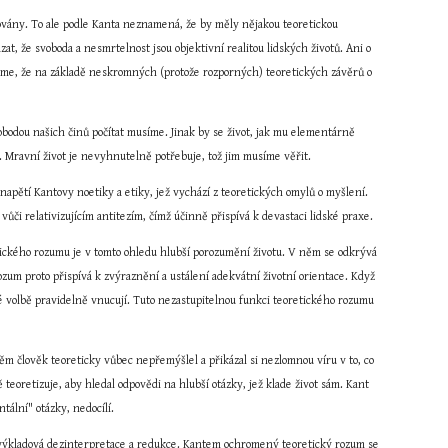
vány. To ale podle Kanta neznamená, že by měly nějakou teoretickou 
t, že svoboda a nesmrtelnost jsou objektivní realitou lidských životů. Ani o 
me, že na základě neskromných (protože rozporných) teoretických závěrů o 
obodou našich činů počítat musíme. Jinak by se život, jak mu elementárně 
y. Mravní život je nevyhnutelně potřebuje, tož jim musíme věřit.
napětí Kantovy noetiky a etiky, jež vychází z teoretických omylů o myšlení. 
i relativizujícím antitezím, čímž účinně přispívá k devastaci lidské praxe.
tického rozumu je v tomto ohledu hlubší porozumění životu. V něm se odkrývá 
ozum proto přispívá k zvýraznění a ustálení adekvátní životní orientace. Když 
né volbě pravidelně vnucují. Tuto nezastupitelnou funkci teoretického rozumu 
ěm člověk teoreticky vůbec nepřemýšlel a přikázal si nezlomnou víru v to, co 
teoretizuje, aby hledal odpovědi na hlubší otázky, jež klade život sám. Kant 
tální" otázky, nedocílí.
ho výkladová dezinterpretace a redukce. Kantem ochromený teoretický rozum se 