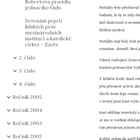
Robertova pravidla
jednacího řádu
Postuláty tedy představuj
hodnotu, že by se staly ob
Srovnání pojetí
boží skutečnosti si nesmí
lidských práv
lidském myšlení.
mezinárodních
institucí a katolické
Postuláty mají tedy čistě 
církve - Závěr
rozumíme, zhroutil. Není j
2. číslo
Takové rozdvojení života n
Kantovo protismyslné (výk
3. číslo
V lidském životě slouží vš
4. číslo
jeho přirozené určení, ide
člověk životu lépe rozumí,
Ročník 2005
v životní praxi Kant svým
Ročník 2004
Kant odděluje teoretický a
se mu ve svědomí ohlašuje 
Ročník 2003
tuto přirozenou jednotu ži
Ročník 2002
Jestliže přitom ale uvěří 