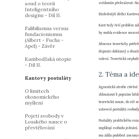
soud o teorii
svědomím překračovat. Na t
Inteligentního
designu - Díl II.
Důslednější dědici Kantova
Kant tedy řeší problém za
Falibilismus versus
by mohla evidence mravníh
fundacionismus
(Albert - Fuchs -
Absence teoreticky potřebn
Apel) - Závěr
dispozici dokázaný a obsaž
Kambodžská utopie
ražení. Teoretická neplodno
- Díl II.
2. Téma a id
Kantovy postuláty
Agnostická atrofie citelně
O limitech
sklouznout k popisům lidsk
ekonomického
myšlení
teoretická nouze, do níž 
ustavení postulátů svobody
Pojetí svobody v
Losského nauce o
Postuláty praktického rozu
převtělování
implikují svobodu jednání.
mu zdála podobně znesmysl