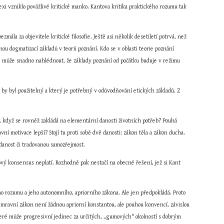
flexi vzniklo povážlivé kritické manko. Kantova kritika praktického rozumu tak 
ála za objevitele kritické filosofie. Ještě asi několik desetiletí potrvá, než 
 dogmatizací základů v teorii poznání. Kdo se v oblasti teorie poznání 
, může snadno nahlédnout, že základy poznání od počátku buduje v režimu 
by byl použitelný a který je potřebný v odůvodňování etických základů. Z 
í, když se rovněž zakládá na elementární danosti životních potřeb? Pouhá 
 motivace lepší? Stojí tu proti sobě dvě danosti: zákon těla a zákon ducha. 
danost či tradovanou samozřejmost.
vý konsensus neplatí. Rozhodně pak nestačí na obecné řešení, jež si Kant 
o rozumu a jeho autonomního, apriorního zákona. Ale jen předpokládá. Proto 
mravní zákon není žádnou apriorní konstantou, ale pouhou konvencí, závislou 
teré může progresivní jedinec za určitých, „gumových" okolností s dobrým 