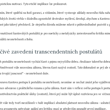
oistickou motivaci. Tyto etické implikace lze prokazovat.
m, které spoléhá na Boží garanci, a vědomím, které vystavuje základy mravního řádu nahodil
idských životů vtrhla v důsledku agnostické destrukce myšlení, dovolují, abychom u Kantova 
Kant jako takový představil. Ze stejného důvodu můžeme mluvit o politováníhodné pasivitě a 
ematičnost kantovských postulátů je pro noeticky a metafyzicky zorientovaného kritika mimo 
ulátů nesmrtelnosti a Boha.
čivé zavedení transcendentních postulátů
 postulátu nesmrtelnosti vychází Kant z pojmu nejvyššího dobra.
 Realizace takového dobr
1
řiměřenost vůle mravnímu zákonu, kterou Kant nazývá svatostí. Tato dokonalost se prý ale 
 trvající jsoucnost" - nesmrtelnost duše.
 osnovu Kantova postupu k postulátu nesmrtelnosti, nesmíme se nechat zmást jeho vyjádření
nce odvozeno z praktického rozumu a jeho zákona. Kant sám v reflexi svého postupu k postu
ostřednictvím praktické úlohy (svatosti), která prý může být úplně rozřešena jen ve věčnos
t vůle tedy tvoří mezičlánek v řadě implikací: absolutní platnost mravního zákona - uskuteč
va argumentu zpřesňuje zadání pro kritiku: musí se především posoudit první implikace.