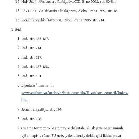
HANUŠ, J.: 
Křesťanství a lidská práva, 
CDK, Brno 2002, str. 50-51.
PAVLÍČEK, V.: 
Občanská a lidská práva
, Aleko, Praha 1992, str. 18.
Sociální encykliky (1891-1991),
 Zvon, Praha 1996, str. 214.
Ibid.
Ibid.
, str. 183-187.
Ibid.
, str. 214.
Ibid.
, str. 187.
Ibid.
, str. 187-188.
Ibid.
, str. 191.
Dignitatis humanae
, in 
www.vatican.va/archive/hist_councils/ii_vatican_council/index.
htm
.
Sociální encykliky...
, str. 199.
Ibid.
, str. 198.
Ovšem i tento zdroj legitimity je diskutabilní. Jak jsme se již zmínili 
výše, např. v rámci EU nebyly dokumenty deklarující lidská práva 