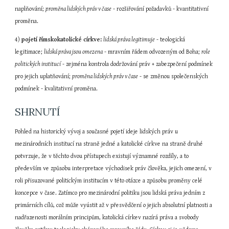
naplňování; 
proměna lidských práv v čase
 - rozšiřování požadavků - kvantitativní 
proměna.
4) 
pojetí římskokatolické církve:
lidská práva legitimuje
 - teologická 
legitimace; 
lidská práva jsou omezena
 - mravním řádem odvozeným od Boha; 
role 
politických institucí
 - zejména kontrola dodržování práv + zabezpečení podmínek 
pro jejich uplatňování; 
proměna lidských práv v čase
 - se změnou společenských 
podmínek - kvalitativní proměna.
SHRNUTÍ
Pohled na historický vývoj a současné pojetí ideje lidských práv u 
mezinárodních institucí na straně jedné a katolické církve na straně druhé 
potvrzuje, že v těchto dvou přístupech existují významné rozdíly, a to 
především ve způsobu interpretace východisek práv člověka, jejich omezení, v 
roli přisuzované politickým institucím v této otázce a způsobu proměny celé 
koncepce v čase. Zatímco pro mezinárodní politiku jsou lidská práva jedním z 
primárních cílů, což může vyústit až v přesvědčení o jejich absolutní platnosti a 
nadřazenosti morálním principům, katolická církev nazírá práva a svobody 