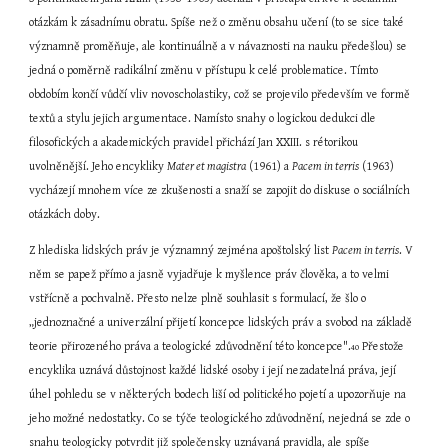
otázkám k zásadnímu obratu. Spíše než o změnu obsahu učení (to se sice také 
významně proměňuje, ale kontinuálně a v návaznosti na nauku předešlou) se 
jedná o poměrně radikální změnu v přístupu k celé problematice. Tímto 
obdobím končí vůdčí vliv novoscholastiky, což se projevilo především ve formě 
textů a stylu jejich argumentace. Namísto snahy o logickou dedukci dle 
filosofických a akademických pravidel přichází Jan XXIII. s rétorikou 
uvolněnější. Jeho encykliky 
Mater et magistra
 (1961) a 
Pacem in terris
 (1963) 
vycházejí mnohem více ze zkušenosti a snaží se zapojit do diskuse o sociálních 
otázkách doby.
Z hlediska lidských práv je významný zejména apoštolský list 
Pacem in terris
. V 
něm se papež přímo a jasně vyjadřuje k myšlence práv člověka, a to velmi 
vstřícně a pochvalně. Přesto nelze plně souhlasit s formulací, že šlo o 
„jednoznačné a univerzální přijetí koncepce lidských práv a svobod na základě 
teorie přirozeného práva a teologické zdůvodnění této koncepce".
 Přestože 
40
encyklika uznává důstojnost každé lidské osoby i její nezadatelná práva, její 
úhel pohledu se v některých bodech liší od politického pojetí a upozorňuje na 
jeho možné nedostatky. Co se týče teologického zdůvodnění, nejedná se zde o 
snahu teologicky potvrdit již společensky uznávaná pravidla, ale spíše 