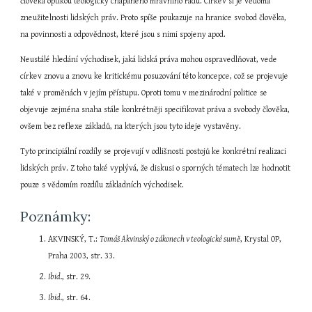
člověka optikou teologicky chápaného mravního řádu. Církev si je vědoma 
zneužitelnosti lidských práv. Proto spíše poukazuje na hranice svobod člověka, 
na povinnosti a odpovědnost, které jsou s nimi spojeny apod.
Neustálé hledání východisek, jaká lidská práva mohou ospravedlňovat, vede 
církev znovu a znovu ke kritickému posuzování této koncepce, což se projevuje 
také v proměnách v jejím přístupu. Oproti tomu v mezinárodní politice se 
objevuje zejména snaha stále konkrétněji specifikovat práva a svobody člověka, 
ovšem bez reflexe základů, na kterých jsou tyto ideje vystavěny.
Tyto principiální rozdíly se projevují v odlišnosti postojů ke konkrétní realizaci 
lidských práv. Z toho také vyplývá, že diskusi o sporných tématech lze hodnotit 
pouze s vědomím rozdílu základních východisek.
Poznámky:
AKVINSKÝ, T.: 
Tomáš Akvinský o zákonech v teologické sumě
, Krystal OP, 
Praha 2003, str. 33.
Ibid.
, str. 29.
Ibid.
, str. 64.