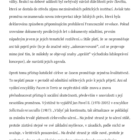
války. Reakcí na dobové události byl nebývalý nárůst důležitosti práv člověka, 
která se dostala do středu zájmu mezinárodních politických institucí. Avšak tato 
proměna neznamenala novou interpretaci ideje lidských práv, která byla 
deklarována způsobem připomínajícím prohlášení Francouzské revoluce. Pokud 
srovnáme dokumenty poválečných let s dokumenty mladšími, prvním 
nápadným jevem je jejich tematické rozšíření.
 Stále platí, že se neproměňuje 
52
ani tak pojetí práv (to je do značné míry „zakonzervované", což se projevuje 
mimo jiné tím, že málokdy se objevují snahy „oprášit" východiska lidskoprávní 
koncepce), ale narůstá jejich agenda.
Oproti tomu přístup katolické církve se časem proměňuje zejména kvalitativně. 
To neplatí pouze v periodě od odmítání některých práv k jejich přijetí. Ani od 
vydání encykliky 
Pacem in Terris
 se nepřestává stále znovu a znovu 
přehodnocovat přístup k sociální skutečnosti, především v souvislosti s její 
neustálou proměnou. Výstižně to vyjádřil Jan Pavel II. (1978-2005) v encyklice 
Sollicitudo rei sociallis
 (1987): „Vždyť jak kontinuita, tak aktualizace se pokládají 
za známku trvalé platnosti církevního učení... Na jedné straně je to učení stálé, 
protože zůstává stejné ve své základní myšlence, v zásadách, podle nichž se 
uvažuje, v kritériích posuzování... Na druhé straně je stále nové, protože je 