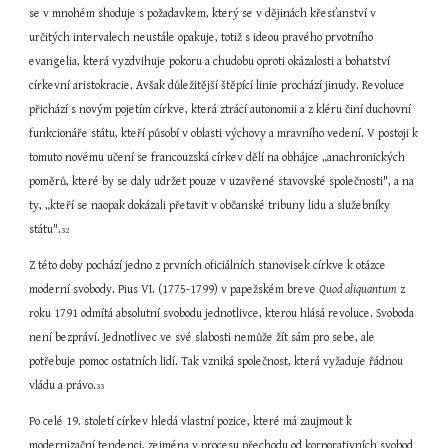
se v mnohém shoduje s požadavkem, který se v dějinách křesťanství v 
určitých intervalech neustále opakuje, totiž s ideou pravého prvotního 
evangelia, která vyzdvihuje pokoru a chudobu oproti okázalosti a bohatství 
církevní aristokracie. Avšak důležitější štěpící linie prochází jinudy. Revoluce 
přichází s novým pojetím církve, která ztrácí autonomii a z kléru činí duchovní 
funkcionáře státu, kteří působí v oblasti výchovy a mravního vedení. V postoji k 
tomuto novému učení se francouzská církev dělí na obhájce „anachronických 
poměrů, které by se daly udržet pouze v uzavřené stavovské společnosti", a na 
ty, „kteří se naopak dokázali přetavit v občanské tribuny lidu a služebníky 
státu".
32
Z této doby pochází jedno z prvních oficiálních stanovisek církve k otázce 
moderní svobody. Pius VI. (1775-1799) v papežském breve 
Quod aliquantum
 z 
roku 1791 odmítá absolutní svobodu jednotlivce, kterou hlásá revoluce. Svoboda 
není bezpráví. Jednotlivec ve své slabosti nemůže žít sám pro sebe, ale 
potřebuje pomoc ostatních lidí. Tak vzniká společnost, která vyžaduje řádnou 
vládu a právo.
33
Po celé 19. století církev hledá vlastní pozice, které má zaujmout k 
modernizační tendenci, zejména v procesu přechodu od korporativních svobod 