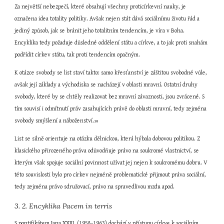
Za největší nebezpečí, které obsahují všechny proticírkevní nauky, je 
označena idea totality politiky. Avšak nejen stát dává sociálnímu životu řád a 
jediný způsob, jak se bránit jeho totalitním tendencím, je víra v Boha. 
Encyklika tedy požaduje důsledné oddělení státu a církve, a to jak proti snahám 
podřídit církev státu, tak proti tendencím opačným.
K otázce svobody se list staví takto: samo křesťanství je záštitou svobodné vůle, 
avšak její základy a východiska se nacházejí v oblasti mravní. Ostatní druhy 
svobody, které by se chtěly realizovat bez mravní závaznosti, jsou zvrácené. S 
tím souvisí i odmítnutí práv zasahujících právě do oblasti mravní, tedy zejména 
svobody smýšlení a náboženství.
39
List se silně orientuje na otázku dělnickou, která hýbala dobovou politikou. Z 
klasického přirozeného práva odůvodňuje právo na soukromé vlastnictví, se 
kterým však spojuje sociální povinnost užívat jej nejen k soukromému dobru. V 
této souvislosti bylo pro církev nejméně problematické přijmout práva sociální, 
tedy zejména právo sdružovací, právo na spravedlivou mzdu apod.
3. 2. Encyklika Pacem in terris
S pontifikátem Jana XXIII. (1958-1963) dochází v přístupu církve k sociálním 