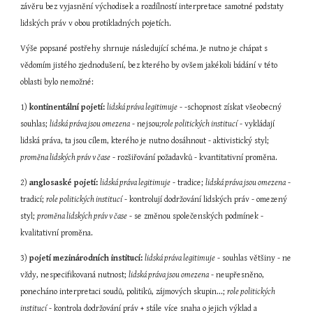
závěru bez vyjasnění východisek a rozdílností interpretace samotné podstaty 
lidských práv v obou protikladných pojetích.
Výše popsané postřehy shrnuje následující schéma. Je nutno je chápat s 
vědomím jistého zjednodušení, bez kterého by ovšem jakékoli bádání v této 
oblasti bylo nemožné:
1) 
kontinentální pojetí:
lidská práva legitimuje
 - -schopnost získat všeobecný 
souhlas; 
lidská práva jsou omezena
 - nejsou;
role politických institucí
 - vykládají 
lidská práva, ta jsou cílem, kterého je nutno dosáhnout - aktivistický styl; 
proměna lidských práv v čase
 - rozšiřování požadavků - kvantitativní proměna.
2) 
anglosaské pojetí:
lidská práva legitimuje
 - tradice; 
lidská práva jsou omezena
 - 
tradicí; 
role politických institucí
 - kontrolují dodržování lidských práv - omezený 
styl; 
proměna lidských práv v čase
 - se změnou společenských podmínek - 
kvalitativní proměna.
3) 
pojetí mezinárodních institucí:
lidská práva legitimuje
 - souhlas většiny - ne 
vždy, nespecifikovaná nutnost; 
lidská práva jsou omezena
 - neupřesněno, 
ponecháno interpretaci soudů, politiků, zájmových skupin...; 
role politických 
institucí
 - kontrola dodržování práv + stále více snaha o jejich výklad a 