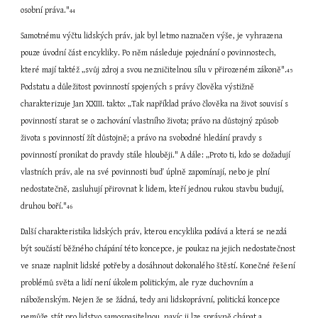
osobní práva."
44
Samotnému výčtu lidských práv, jak byl letmo naznačen výše, je vyhrazena 
pouze úvodní část encykliky. Po něm následuje pojednání o povinnostech, 
které mají taktéž „svůj zdroj a svou nezničitelnou sílu v přirozeném zákoně".
45
Podstatu a důležitost povinností spojených s právy člověka výstižně 
charakterizuje Jan XXIII. takto: „Tak například právo člověka na život souvisí s 
povinností starat se o zachování vlastního života; právo na důstojný způsob 
života s povinností žít důstojně; a právo na svobodné hledání pravdy s 
povinností pronikat do pravdy stále hlouběji." A dále: „Proto ti, kdo se dožadují 
vlastních práv, ale na své povinnosti buď úplně zapomínají, nebo je plní 
nedostatečně, zasluhují přirovnat k lidem, kteří jednou rukou stavbu budují, 
druhou boří."
46
Další charakteristika lidských práv, kterou encyklika podává a která se nezdá 
být součástí běžného chápání této koncepce, je poukaz na jejich nedostatečnost 
ve snaze naplnit lidské potřeby a dosáhnout dokonalého štěstí. Konečné řešení 
problémů světa a lidí není úkolem politickým, ale ryze duchovním a 
náboženským. Nejen že se žádná, tedy ani lidskoprávní, politická koncepce 
nemůže stát pro lidstvo samospasitelnou, navíc ji lze správně chápat a 