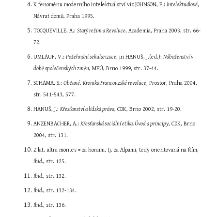
K fenoménu moderního intelektuálství viz JOHNSON, P.: 
Intelektuálové
, 
Návrat domů, Praha 1995.
TOCQUEVILLE, A.: 
Starý režim a Revoluce
, Academia, Praha 2003, str. 66-
72.
UMLAUF, V.: 
Požehnání sekularizace
, in HANUŠ, J.(ed.): 
Náboženství v 
době společenských změn
, MPÚ, Brno 1999, str. 37-44.
SCHAMA, S.: 
Občané
. 
Kronika Francouzské revoluce
, Prostor, Praha 2004, 
str. 541-543, 577.
HANUŠ, J.: 
Křesťanství a lidská práva
, CDK, Brno 2002, str. 19-20.
ANZENBACHER, A.: 
Křesťanská sociální etika. Úvod a principy
, CDK, Brno 
2004, str. 131.
Z lat. ultra montes = za horami, tj. za Alpami, tedy orientovaná na Řím, 
ibid.
, str. 125.
Ibid.
, str. 132.
Ibid.
, str. 132-134.
Ibid.
, str. 136.