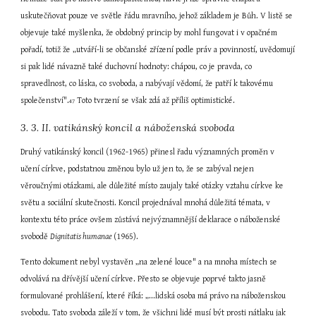
uskutečňovat pouze ve světle řádu mravního, jehož základem je Bůh. V listě se 
objevuje také myšlenka, že obdobný princip by mohl fungovat i v opačném 
pořadí, totiž že „utváří-li se občanské zřízení podle práv a povinností, uvědomují 
si pak lidé návazně také duchovní hodnoty: chápou, co je pravda, co 
spravedlnost, co láska, co svoboda, a nabývají vědomí, že patří k takovému 
společenství".
 Toto tvrzení se však zdá až příliš optimistické.
47
3. 3. II. vatikánský koncil a náboženská svoboda
Druhý vatikánský koncil (1962-1965) přinesl řadu významných proměn v 
učení církve, podstatnou změnou bylo už jen to, že se zabýval nejen 
věroučnými otázkami, ale důležité místo zaujaly také otázky vztahu církve ke 
světu a sociální skutečnosti. Koncil projednával mnohá důležitá témata, v 
kontextu této práce ovšem zůstává nejvýznamnější deklarace o náboženské 
svobodě 
Dignitatis humanae 
(1965).
Tento dokument nebyl vystavěn „na zelené louce" a na mnoha místech se 
odvolává na dřívější učení církve. Přesto se objevuje poprvé takto jasně 
formulované prohlášení, které říká: „...lidská osoba má právo na náboženskou 
svobodu. Tato svoboda záleží v tom, že všichni lidé musí být prosti nátlaku jak 