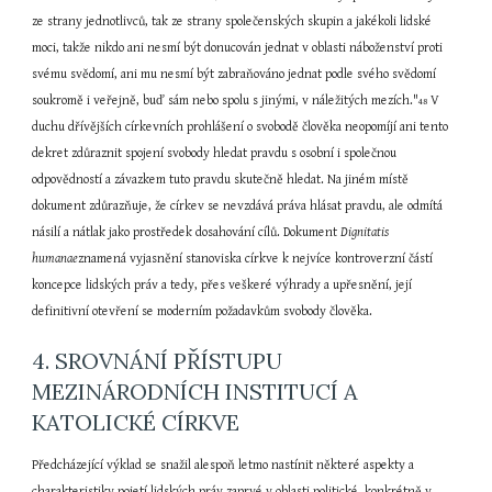
ze strany jednotlivců, tak ze strany společenských skupin a jakékoli lidské 
moci, takže nikdo ani nesmí být donucován jednat v oblasti náboženství proti 
svému svědomí, ani mu nesmí být zabraňováno jednat podle svého svědomí 
soukromě i veřejně, buď sám nebo spolu s jinými, v náležitých mezích."
 V 
48
duchu dřívějších církevních prohlášení o svobodě člověka neopomíjí ani tento 
dekret zdůraznit spojení svobody hledat pravdu s osobní i společnou 
odpovědností a závazkem tuto pravdu skutečně hledat. Na jiném místě 
dokument zdůrazňuje, že církev se nevzdává práva hlásat pravdu, ale odmítá 
násilí a nátlak jako prostředek dosahování cílů. Dokument 
Dignitatis 
humanae
znamená vyjasnění stanoviska církve k nejvíce kontroverzní částí 
koncepce lidských práv a tedy, přes veškeré výhrady a upřesnění, její 
definitivní otevření se moderním požadavkům svobody člověka.
4. SROVNÁNÍ PŘÍSTUPU 
MEZINÁRODNÍCH INSTITUCÍ A 
KATOLICKÉ CÍRKVE
Předcházející výklad se snažil alespoň letmo nastínit některé aspekty a 
charakteristiky pojetí lidských práv zaprvé v oblasti politické, konkrétně v 