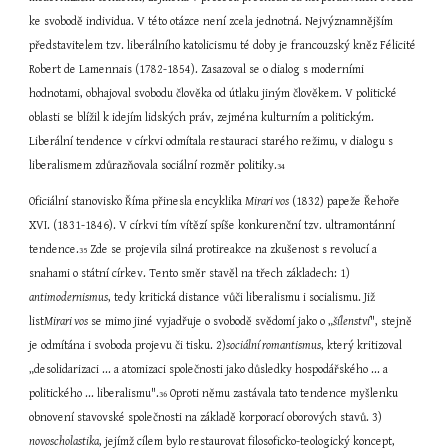
ke svobodě individua. V této otázce není zcela jednotná. Nejvýznamnějším 
představitelem tzv. liberálního katolicismu té doby je francouzský kněz Félicité 
Robert de Lamennais (1782-1854). Zasazoval se o dialog s moderními 
hodnotami, obhajoval svobodu člověka od útlaku jiným člověkem. V politické 
oblasti se blížil k idejím lidských práv, zejména kulturním a politickým. 
Liberální tendence v církvi odmítala restauraci starého režimu, v dialogu s 
liberalismem zdůrazňovala sociální rozměr politiky.
34
Oficiální stanovisko Říma přinesla encyklika 
Mirari vos
 (1832) papeže Řehoře 
XVI. (1831-1846). V církvi tím vítězí spíše konkurenční tzv. ultramontánní 
tendence.
 Zde se projevila silná protireakce na zkušenost s revolucí a 
35
snahami o státní církev. Tento směr stavěl na třech základech: 1) 
antimodernismus
, tedy kritická distance vůči liberalismu i socialismu. Již 
list
Mirari vos
 se mimo jiné vyjadřuje o svobodě svědomí jako o „
šílenství
", stejně 
je odmítána i svoboda projevu či tisku. 2)
sociální romantismus
, který kritizoval 
„desolidarizaci ... a atomizaci společnosti jako důsledky hospodářského ... a 
politického ... liberalismu".
 Oproti němu zastávala tato tendence myšlenku 
36
obnovení stavovské společnosti na základě korporací oborových stavů. 3) 
novoscholastika
, jejímž cílem bylo restaurovat filosoficko-teologický koncept, 