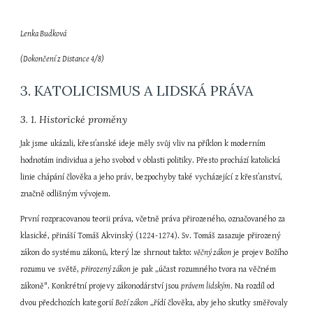
Lenka Budková
(Dokončení z Distance 4/8)
3. KATOLICISMUS A LIDSKÁ PRÁVA
3. 1. Historické proměny
Jak jsme ukázali, křesťanské ideje měly svůj vliv na příklon k moderním 
hodnotám individua a jeho svobod v oblasti politiky. Přesto prochází katolická 
linie chápání člověka a jeho práv, bezpochyby také vycházející z křesťanství, 
značně odlišným vývojem.
První rozpracovanou teorii práva, včetně práva přirozeného, označovaného za 
klasické, přináší Tomáš Akvinský (1224-1274). Sv. Tomáš zasazuje přirozený 
zákon do systému zákonů, který lze shrnout takto: 
věčný zákon
 je projev Božího 
rozumu ve světě, 
přirozený zákon
 je pak „účast rozumného tvora na věčném 
zákoně". Konkrétní projevy zákonodárství jsou 
právem lidským
. Na rozdíl od 
dvou předchozích kategorií 
Boží zákon
 „řídí člověka, aby jeho skutky směřovaly 