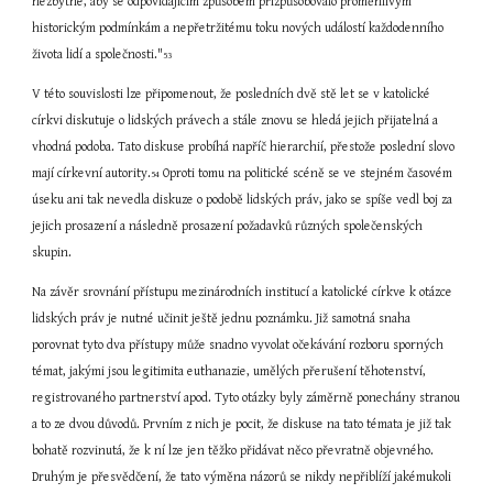
nezbytné, aby se odpovídajícím způsobem přizpůsobovalo proměnlivým 
historickým podmínkám a nepřetržitému toku nových událostí každodenního 
života lidí a společnosti."
53
V této souvislosti lze připomenout, že posledních dvě stě let se v katolické 
církvi diskutuje o lidských právech a stále znovu se hledá jejich přijatelná a 
vhodná podoba. Tato diskuse probíhá napříč hierarchií, přestože poslední slovo 
mají církevní autority.
 Oproti tomu na politické scéně se ve stejném časovém 
54
úseku ani tak nevedla diskuze o podobě lidských práv, jako se spíše vedl boj za 
jejich prosazení a následně prosazení požadavků různých společenských 
skupin.
Na závěr srovnání přístupu mezinárodních institucí a katolické církve k otázce 
lidských práv je nutné učinit ještě jednu poznámku. Již samotná snaha 
porovnat tyto dva přístupy může snadno vyvolat očekávání rozboru sporných 
témat, jakými jsou legitimita euthanazie, umělých přerušení těhotenství, 
registrovaného partnerství apod. Tyto otázky byly záměrně ponechány stranou 
a to ze dvou důvodů. Prvním z nich je pocit, že diskuse na tato témata je již tak 
bohatě rozvinutá, že k ní lze jen těžko přidávat něco převratně objevného. 
Druhým je přesvědčení, že tato výměna názorů se nikdy nepřiblíží jakémukoli 