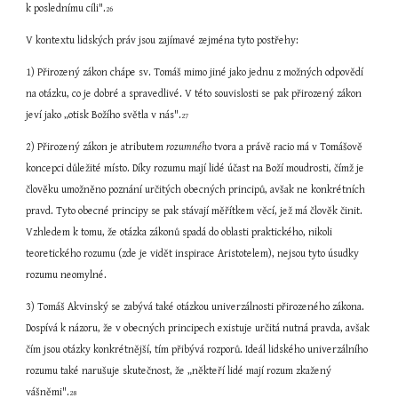
k poslednímu cíli".
26
V kontextu lidských práv jsou zajímavé zejména tyto postřehy:
1) Přirozený zákon chápe sv. Tomáš mimo jiné jako jednu z možných odpovědí 
na otázku, co je dobré a spravedlivé. V této souvislosti se pak přirozený zákon 
jeví jako „otisk Božího světla v nás".
27
2) Přirozený zákon je atributem 
rozumného
 tvora a právě racio má v Tomášově 
koncepci důležité místo. Díky rozumu mají lidé účast na Boží moudrosti, čímž je 
člověku umožněno poznání určitých obecných principů, avšak ne konkrétních 
pravd. Tyto obecné principy se pak stávají měřítkem věcí, jež má člověk činit. 
Vzhledem k tomu, že otázka zákonů spadá do oblasti praktického, nikoli 
teoretického rozumu (zde je vidět inspirace Aristotelem), nejsou tyto úsudky 
rozumu neomylné.
3) Tomáš Akvinský se zabývá také otázkou univerzálnosti přirozeného zákona. 
Dospívá k názoru, že v obecných principech existuje určitá nutná pravda, avšak 
čím jsou otázky konkrétnější, tím přibývá rozporů. Ideál lidského univerzálního 
rozumu také narušuje skutečnost, že „někteří lidé mají rozum zkažený 
vášněmi".
28