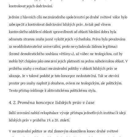
kontrolovat jejich dodržování.
Jedním z hlavních cílů mezinárodního společenství po druhé světové válce bylo 
zabezpečit a kontrolovat dodržování lidských práv. Avšak pod vlivem 
kantovského oddělení oblasti spravedlnosti od oblasti hledání dobra byla 
odsunuta stranou snaha jasně vyložit jejich východiska. Práva byla považována 
za neoddiskutovatelně univerzální, proto nevyžadovala žádnou legitimaci 
(kromě demokratického souhlasu většiny
), už vůbec ne teologickou, což by 
51
mohlo být chápáno jako omezení jejich platnosti na jednu náboženskou oblast. V 
průběhu snahy o realizaci mezinárodní politiky v oblasti lidských práv se 
ukazuje, že v takové podobě je tato koncepce nedostatečná. Tak se otevírá 
prostor pro snahy naplnit ji obsahem, ovšem ne teologickým, ale politickým. 
Tento přístup inklinuje k aktivistickému politickému stylu.
4. 2. Proměna koncepce lidských práv v čase
Další srovnání nabízí rekapitulace vývoje přístupu jednotlivých institucí k ideji 
lidských práv v průběhu 19. a 20. století.
V mezinárodní politice se stal zlomovým okamžikem konec druhé světové 