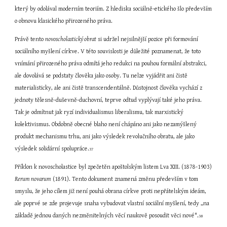
který by odolával moderním teoriím. Z hlediska sociálně-etického šlo především 
o obnovu klasického přirozeného práva.
Právě tento 
novoscholastický obrat
 si udržel nejsilnější pozice při formování 
sociálního myšlení církve. V této souvislosti je důležité poznamenat, že toto 
vnímání přirozeného práva odmítá jeho redukci na pouhou formální abstrakci, 
ale dovolává se podstaty člověka jako osoby. Tu nelze vyjádřit ani čistě 
materialisticky, ale ani čistě transcendentálně. Důstojnost člověka vychází z 
jednoty tělesně-duševně-duchovní, teprve odtud vyplývají také jeho práva. 
Tak je odmítnut jak ryzí individualismus liberalismu, tak marxistický 
kolektivismus. Obdobně obecné blaho není chápáno ani jako nezamýšlený 
produkt mechanismu trhu, ani jako výsledek revolučního obratu, ale jako 
výsledek solidární spolupráce.
37
Příklon k novoscholastice byl zpečetěn apoštolským listem Lva XIII. (1878-1903) 
Rerum novarum
 (1891). Tento dokument znamená změnu především v tom 
smyslu, že jeho cílem již není pouhá obrana církve proti nepřátelským ideám, 
ale poprvé se zde projevuje snaha vybudovat vlastní sociální myšlení, tedy „na 
základě jednou daných nezměnitelných věcí naukově posoudit věci nové".
38