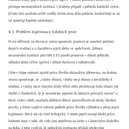
přístupu mezinárodních institucí, v druhém případě z pohledu katolické církve. 
Již tato část nastínila určité rozdíly těchto dvou úhlů pohledu, konkrétněji se na 
ně zaměřují kapitoly následující.
4. 1. Problém legitimace lidských práv
První odlišnost, na kterou je nutno upozornit, pramení ze samotné podstaty 
daných institucí a z charakteru jejich úlohy ve společnosti. Zatímco 
mezinárodní instituce jako OSN či EU působí primárně v oblasti politické, 
základní úloha církve spočívá v oblasti duchovní a náboženské.
Církev chápe nutnost zajistit práva člověka občanským zákonem
, na druhou 
49
stranu upozorňuje, že „vztahy občanů, vztahy mezi občany a mezičlánky k 
úřadům, a vztahy mezi různými úřady téhož státu představují často situace tak 
složité a choulostivé, že je nemůžeme pojmout do žádných právních norem".
50
Navíc církev nikdy nepřijala oddělení oblasti spravedlnosti od otázky hledání 
pravdy, z čehož vyplývá nutnost podložit práva člověka výkladem o zdroji jejich 
legitimace, který má ráz čistě teologický. V tomto pojetí nemají lidská práva 
hodnotu sama v sobě, ale vždy jsou zaměřena na osoby a v konečném důsledku 
na Boha. Z toho vyplývá, že politickým institucím přísluší především 