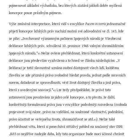
pojmenovat základní východiska, bez kterých zůstává jakkoli dobře myšlená 
koncepce pouze prázdným pojmem.
Výše zmíněná interpretace, která vidí v encyklice 
Pacem in terris
 jednoznačné 
přijetí koncepce lidských práv nachází možná své odůvodnění ve čl. 143, kde 
se píše: „Svrchovaně významným počinem Spojených národů je Všeobecná 
deklarace lidských práv, schválená 10. prosince 1948 valným shromážděním 
Spojených národů."
 Nelze ovšem přehlédnout, která konkrétní ustanovení 
41
deklarace jsou především vyzdvižena a to hned ve článku následujícím: „V 
Deklaraci je totiž slavnostně uznána osobní důstojnost všech lidí, každému 
člověku se zde přiznává právo svobodně hledat pravdu, jednat podle mravních 
norem, dožadovat se spravedlnosti, vést život důstojný člověka a jiná práva, 
která s uvedenými souvisejí."
 Lze tedy předpokládat, že právě tato 
42
ustanovení jsou považována za jádro celé koncepce, a to přesto, že další, 
konkrétněji formulovaná práva jsou v encyklice podrobněji rozvedena (svoboda 
projevovat svůj názor, právo na vzdělání, na soukromé vlastnictví, podnikání, 
právo účastnit se veřejného života, shromažďovat se atd.
). Nelze také 
43
přehlédnout větu, která si ponechává střízlivý pohled na současný stav OSN: 
„Kéž co nejdříve nadejde doba, kdy tato organizace bude moci účinně chránit 