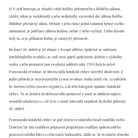
4) V celé koncepci je zásadní vztah Božího, přirozeného a lidského zákona. 
Lidský zákon je nedokonalý a jeho nedostatky vyrovnává dar zákona Božího. 
Obdobně přirozený zákon, třebaže v jeho rámci jedná rozumná bytost vcelku 
autonomně, je podřízen zákonu Božímu, neboť z něho vychází. Z toho důvodu 
tedy to, co je příkazem Božím, je nanejvýš přirozené.
Na konci 18. století je již situace v Evropě odlišná. Společně se změnami 
intelektuálního ovzduší
 se rodí nové pojetí společnosti. Jedním z výsledků 
29
snahy o jeho prosazení jsou revoluční události roku 1789. Byla to právě 
Francouzská revoluce, se kterou měla katolická církev největší zkušenost. Z 
jejího pohledu je nejvýraznějším rysem revoluce snaha zničit vše, co náleželo 
ke 
starému režimu
 (ancien régime)
 a do této kategorie spadala i katolická 
30,
církev. Ta se dostává do defenzivního postavení a snaží se odolávat náporu 
novodobé sekularizace
, což trvá v různé intenzitě nejméně do druhé poloviny 
31
20. století.
Francouzská katolická církev se pod vlivem revolučního hnutí rozdělila vedví. 
Částečně lze toto rozdělení připisovat propastným rozdílům společenského 
postavení nižšího kléru a církevních hodnostářů. Zdálo se, že revoluční rétorika 