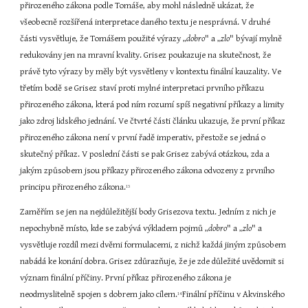
přirozeného zákona podle Tomáše, aby mohl následně ukázat, že 
všeobecně rozšířená interpretace daného textu je nesprávná. V druhé 
části vysvětluje, že Tomášem použité výrazy „
dobro
" a
„
zlo
"
bývají mylně 
redukovány jen na mravní kvality. Grisez poukazuje na skutečnost, že 
právě tyto výrazy by měly být vysvětleny v kontextu finální kauzality. Ve 
třetím bodě se Grisez staví proti mylné interpretaci prvního příkazu 
přirozeného zákona, která pod ním rozumí spíš negativní příkazy a limity 
jako zdroj lidského jednání. Ve čtvrté části článku ukazuje, že první příkaz 
přirozeného zákona není v první řadě imperativ, přestože se jedná o 
skutečný příkaz. V poslední části se pak Grisez zabývá otázkou, zda a 
jakým způsobem jsou příkazy přirozeného zákona odvozeny z prvního 
principu přirozeného zákona.
13
Zaměřím se jen na nejdůležitější body Grisezova textu. Jedním z nich je 
nepochybně místo, kde se zabývá výkladem pojmů „
dobro
" a „
zlo
" a 
vysvětluje rozdíl mezi dvěmi formulacemi, z nichž každá jiným způsobem 
nabádá ke konání dobra. Grisez zdůrazňuje, že je zde důležité uvědomit si 
význam finální příčiny. První příkaz přirozeného zákona je 
neodmyslitelně spojen s dobrem jako cílem.
Finální příčinu v Akvinského 
14 