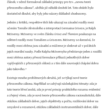
článek, v němž formuloval základní principy pro tzv. „novou teorii 
přirozeného zákona", uběhlo již několik desítek let. Toto období bylo 
dostatečně dlouhé, aby byly jeho názory důkladně zhodnoceny.
Jedním z kritiků, respektive těch kdo ukazují na zásadní rozdíly mezi 
učením Tomáše Akvinského a interpretací Germaina Griseze, je Ralph 
McInerny. McInerny ve svém článku 
Grisez and Thomism
 poukazuje na 
některé rozdíly mezi Tomášem a Grisezem. McInerny se domnívá, že 
rozdíly mezi oběma jsou zásadní a můžeme je sledovat už v počátcích 
jejich morální nauky. Podle Ralpha McInernyho představuje jeden z rozdílů 
mezi oběma autory přesná formulace příkazů jednotlivých dober 
vyplývajících z přirozených sklonů a s tím dále související chápání dobra 
jako takového.
19
Existuje mnoho problémových okruhů, jež se týkají nové teorie 
přirozeného zákona. Například se zabývají následujícími tématy: zda je 
tato teorie křesťanská, zda je první princip praktického rozumu evidentní 
a zřejmý všem, zda je nová teorie přirozeného zákona racionalistická, dále 
otázkou základních dober, jejich objektivity a počtu, rozlišování dober na 
smyslové a rozumové, otázkou základních instrumentálních dober, dále 