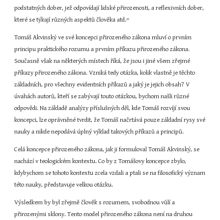
podstatných dober, jež odpovídají lidské přirozenosti, a reflexivních dober, 
které se týkají různých aspektů člověka atd.
20
Tomáš Akvinský ve své koncepci přirozeného zákona mluví o prvním 
principu praktického rozumu a prvním příkazu přirozeného zákona. 
Současně však na některých místech říká, že jsou i jiné všem zřejmé 
příkazy přirozeného zákona. Vzniká tedy otázka, kolik vlastně je těchto 
základních, pro všechny evidentních příkazů a jaký je jejich obsah? V 
úvahách autorů, kteří se zabývají touto otázkou, bychom našli různé 
odpovědi. Na základě analýzy příslušných děl, kde Tomáš rozvíjí svou 
koncepci, lze oprávněné tvrdit, že Tomáš načrtává pouze základní rysy své 
nauky a nikde nepodává úplný výklad takových příkazů a principů.
Celá koncepce přirozeného zákona, jak ji formuloval Tomáš Akvinský, se 
nachází v teologickém kontextu. Co by z Tomášovy koncepce zbylo, 
kdybychom se tohoto kontextu zcela vzdali a ptali se na filosofický význam 
této nauky, představuje velkou otázku.
Výsledkem by byl zřejmě člověk s rozumem, svobodnou vůlí a 
přirozenými sklony. Tento model přirozeného zákona není na druhou 