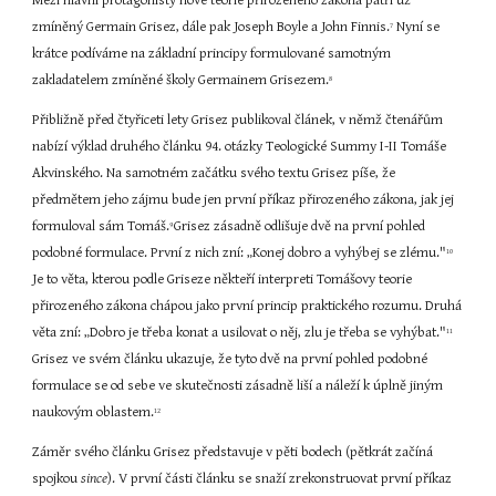
Mezi hlavní protagonisty nové teorie přirozeného zákona patří už 
zmíněný Germain Grisez, dále pak Joseph Boyle a John Finnis.
 Nyní se 
7
krátce podíváme na základní principy formulované samotným 
zakladatelem zmíněné školy Germainem Grisezem.
8
Přibližně před čtyřiceti lety Grisez publikoval článek, v němž čtenářům 
nabízí výklad druhého článku 94. otázky Teologické Summy I-II Tomáše 
Akvinského. Na samotném začátku svého textu Grisez píše, že 
předmětem jeho zájmu bude jen první příkaz přirozeného zákona, jak jej 
formuloval sám Tomáš.
Grisez zásadně odlišuje dvě na první pohled 
9 
podobné formulace. První z nich zní: „Konej dobro a vyhýbej se zlému."
10 
Je to věta, kterou podle Griseze někteří interpreti Tomášovy teorie 
přirozeného zákona chápou jako první princip praktického rozumu. Druhá 
věta zní: „Dobro je třeba konat a usilovat o něj, zlu je třeba se vyhýbat."
11 
Grisez ve svém článku ukazuje, že tyto dvě na první pohled podobné 
formulace se od sebe ve skutečnosti zásadně liší a náleží k úplně jiným 
naukovým oblastem.
12
Záměr svého článku Grisez představuje v pěti bodech (pětkrát začíná 
spojkou
 since
). V první části článku se snaží zrekonstruovat první příkaz 