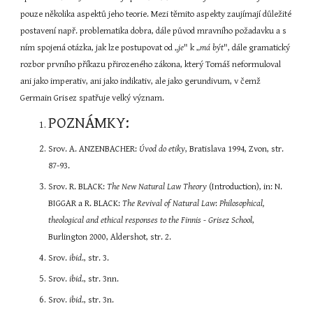
pouze několika aspektů jeho teorie. Mezi těmito aspekty zaujímají důležité 
postavení např. problematika dobra, dále původ mravního požadavku a s 
ním spojená otázka, jak lze postupovat od „
je
" k „
má být
", dále gramatický 
rozbor prvního příkazu přirozeného zákona, který Tomáš neformuloval 
ani jako imperativ, ani jako indikativ, ale jako gerundivum, v čemž 
Germain Grisez spatřuje velký význam.
POZNÁMKY:
Srov. A. ANZENBACHER: 
Úvod do etiky
, Bratislava 1994, Zvon, str. 
87-93.
Srov. R. BLACK: 
The New Natural Law Theory 
(Introduction), in: N. 
BIGGAR a R. BLACK: 
The Revival of Natural Law
: 
Philosophical, 
theological and ethical responses to the Finnis - Grisez School
, 
Burlington 2000, Aldershot, str. 2.
Srov.
 ibid
., str. 3.
Srov.
 ibid
., str. 3nn.
Srov.
 ibid
., str. 3n.