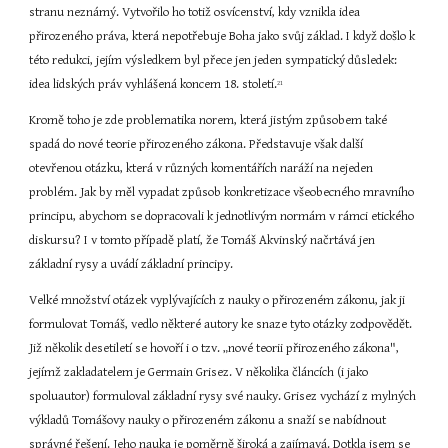
stranu neznámý. Vytvořilo ho totiž osvícenství, kdy vznikla idea 
přirozeného práva, která nepotřebuje Boha jako svůj základ. I když došlo k 
této redukci, jejím výsledkem byl přece jen jeden sympatický důsledek: 
idea lidských práv vyhlášená koncem 18. století.
21
Kromě toho je zde problematika norem, která jistým způsobem také 
spadá do nové teorie přirozeného zákona. Představuje však další 
otevřenou otázku, která v různých komentářích naráží na nejeden 
problém. Jak by měl vypadat způsob konkretizace všeobecného mravního 
principu, abychom se dopracovali k jednotlivým normám v rámci etického 
diskursu? I v tomto případě platí, že Tomáš Akvinský načrtává jen 
základní rysy a uvádí základní principy.
Velké množství otázek vyplývajících z nauky o přirozeném zákonu, jak ji 
formulovat Tomáš, vedlo některé autory ke snaze tyto otázky zodpovědět. 
Již několik desetiletí se hovoří i o tzv. „nové teorii přirozeného zákona", 
jejímž zakladatelem je Germain Grisez. V několika článcích (i jako 
spoluautor) formuloval základní rysy své nauky. Grisez vychází z mylných 
výkladů Tomášovy nauky o přirozeném zákonu a snaží se nabídnout 
správné řešení. Jeho nauka je poměrně široká a zajímavá. Dotkla jsem se 