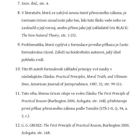
Srov. 
ibid
., str. 4.
V literatuře, která se zabývá novou teorií přirozeného zákona, je 
Germain Grisez označován jako ten, kdo tuto školu vede nebo se 
zasloužil o její rozvoj, anebo přímo jako její zakladatel (viz BLACK: 
The New Natural Theory
, str. 1-25).
Problematika, která vyplývá z formulace prvního příkazu je často 
formulována různě. Záleží na konkrétním autorovi, jaký úhel 
pohledu zvolí.
Tito tři autoři formulovali základní principy své nauky v 
následujícím článku: 
Practical Principles, Moral Truth, and Ultimate 
Dnes
,
American Journal of Jurisprudence, 1987, 32, str. 99-151.
Tato věta, kterou Grisez cituje ve svém článku 
The First Principle of 
Practical Reason 
(Burlington 2000, Ashgate, str. 168), představuje 
první příkaz přirozeného zákona podle Tomáše (STh I-II, Q. 94, a. 
2, c.).
G. G. GRISEZ: 
The First Principle of Practical Reason
, Burlington 2000, 
Ashgate, str. 168.