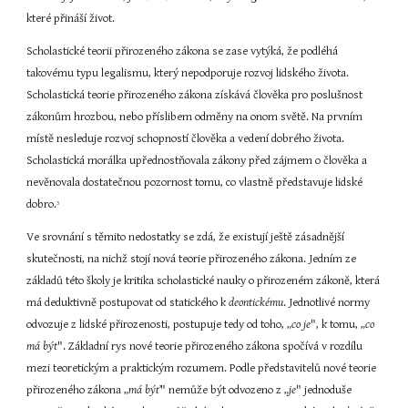
které přináší život.
Scholastické teorii přirozeného zákona se zase vytýká, že podléhá 
takovému typu legalismu, který nepodporuje rozvoj lidského života. 
Scholastická teorie přirozeného zákona získává člověka pro poslušnost 
zákonům hrozbou, nebo příslibem odměny na onom světě. Na prvním 
místě nesleduje rozvoj schopností člověka a vedení dobrého života. 
Scholastická morálka upřednostňovala zákony před zájmem o člověka a 
nevěnovala dostatečnou pozornost tomu, co vlastně představuje lidské 
dobro.
3
Ve srovnání s těmito nedostatky se zdá, že existují ještě zásadnější 
skutečnosti, na nichž stojí nová teorie přirozeného zákona. Jedním ze 
základů této školy je kritika scholastické nauky o přirozeném zákoně, která 
má deduktivně postupovat od statického k 
deontickému
. Jednotlivé normy 
odvozuje z lidské přirozenosti, postupuje tedy od toho, „
co je
", k tomu, „
co 
má být
". Základní rys nové teorie přirozeného zákona spočívá v rozdílu 
mezi teoretickým a praktickým rozumem. Podle představitelů nové teorie 
přirozeného zákona „
má býť
"
nemůže být odvozeno z „
je
" jednoduše 