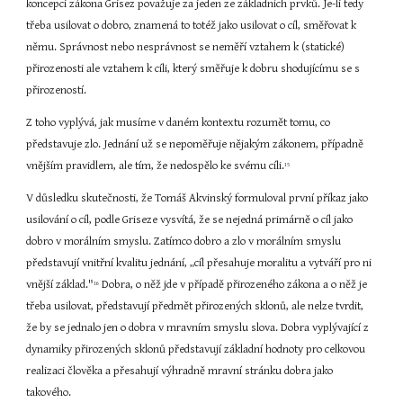
koncepci zákona Grisez považuje za jeden ze základních prvků. Je-li tedy 
třeba usilovat o dobro, znamená to totéž jako usilovat o cíl, směřovat k 
němu. Správnost nebo nesprávnost se neměří vztahem k (statické) 
přirozenosti ale vztahem k cíli, který směřuje k dobru shodujícímu se s 
přirozeností.
Z toho vyplývá, jak musíme v daném kontextu rozumět tomu, co 
představuje zlo. Jednání už se nepoměřuje nějakým zákonem, případně 
vnějším pravidlem, ale tím, že nedospělo ke svému cíli.
15
V důsledku skutečnosti, že Tomáš Akvinský formuloval první příkaz jako 
usilování o cíl, podle Griseze vysvítá, že se nejedná primárně o cíl jako 
dobro v morálním smyslu. Zatímco dobro a zlo v morálním smyslu 
představují vnitřní kvalitu jednání, „cíl přesahuje moralitu a vytváří pro ni 
vnější základ."
 Dobra, o něž jde v případě přirozeného zákona a o něž je 
16
třeba usilovat, představují předmět přirozených sklonů, ale nelze tvrdit, 
že by se jednalo jen o dobra v mravním smyslu slova. Dobra vyplývající z 
dynamiky přirozených sklonů představují základní hodnoty pro celkovou 
realizaci člověka a přesahují výhradně mravní stránku dobra jako 
takového.