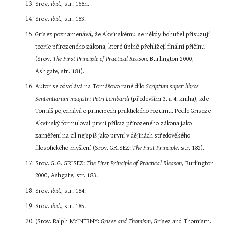
Srov. 
ibid
., str. 168n.
Srov. 
ibid
., str. 183.
Grisez poznamenává, že Akvinskému se někdy bohužel přisuzují 
teorie přirozeného zákona, které úplně přehlížejí finální příčinu 
(Srov. 
The First Principle of Practical Reason
, Burlington 2000, 
Ashgate, str. 181).
Autor se odvolává na Tomášovo rané dílo 
Scriptum super libros 
Sententiarum magistri Petri Lombardi
 (především 3. a 4. kniha), kde 
Tomáš pojednává o principech praktického rozumu. Podle Griseze 
Akvinský formuloval první příkaz přirozeného zákona jako 
zaměření na cíl nejspíš jako první v dějinách středověkého 
filosofického myšlení (Srov. GRISEZ: 
The First Principle
, str. 182).
Srov. G. G. GRISEZ: 
The First Principle of Practical Rleason
, Burlington 
2000, Ashgate, str. 183.
Srov. 
ibid
., str. 184.
Srov. 
ibid
., str. 185.
(Srov. Ralph McINERNY: 
Grisez and Thomism
, Grisez and Thomism. 