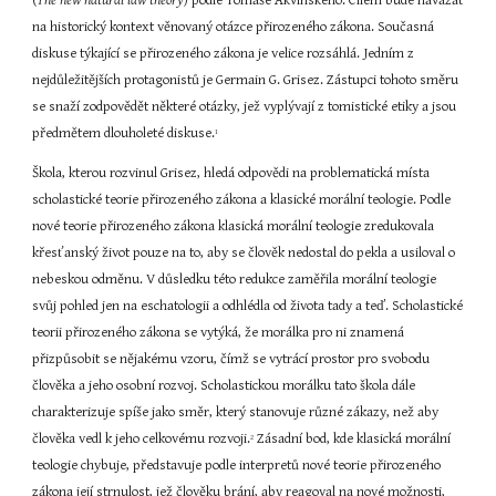
(
The new natural law theory
) podle Tomáše Akvinského. Cílem bude navázat 
na historický kontext věnovaný otázce přirozeného zákona. Současná 
diskuse týkající se přirozeného zákona je velice rozsáhlá. Jedním z 
nejdůležitějších protagonistů je Germain G. Grisez. Zástupci tohoto směru 
se snaží zodpovědět některé otázky, jež vyplývají z tomistické etiky a jsou 
předmětem dlouholeté diskuse.
1
Škola, kterou rozvinul Grisez, hledá odpovědi na problematická místa 
scholastické teorie přirozeného zákona a klasické morální teologie. Podle 
nové teorie přirozeného zákona klasická morální teologie zredukovala 
křesťanský život pouze na to, aby se člověk nedostal do pekla a usiloval o 
nebeskou odměnu. V důsledku této redukce zaměřila morální teologie 
svůj pohled jen na eschatologii a odhlédla od života tady a teď. Scholastické 
teorii přirozeného zákona se vytýká, že morálka pro ni znamená 
přizpůsobit se nějakému vzoru, čímž se vytrácí prostor pro svobodu 
člověka a jeho osobní rozvoj. Scholastickou morálku tato škola dále 
charakterizuje spíše jako směr, který stanovuje různé zákazy, než aby 
člověka vedl k jeho celkovému rozvoji.
 Zásadní bod, kde klasická morální 
2
teologie chybuje, představuje podle interpretů nové teorie přirozeného 
zákona její strnulost, jež člověku brání, aby reagoval na nové možnosti, 