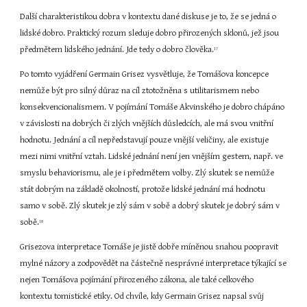
Další charakteristikou dobra v kontextu dané diskuse je to, že se jedná o 
lidské dobro. Praktický rozum sleduje dobro přirozených sklonů, jež jsou 
předmětem lidského jednání. Jde tedy o dobro člověka.
17
Po tomto vyjádření Germain Grisez vysvětluje, že Tomášova koncepce 
nemůže být pro silný důraz na cíl ztotožněna s utilitarismem nebo 
konsekvencionalismem. V pojímání Tomáše Akvinského je dobro chápáno 
v závislosti na dobrých či zlých vnějších důsledcích, ale má svou vnitřní 
hodnotu. Jednání a cíl nepředstavují pouze vnější veličiny, ale existuje 
mezi nimi vnitřní vztah. Lidské jednání není jen vnějším gestem, např. ve 
smyslu behaviorismu, ale je i předmětem volby. Zlý skutek se nemůže 
stát dobrým na základě okolností, protože lidské jednání má hodnotu 
samo v sobě. Zlý skutek je zlý sám v sobě a dobrý skutek je dobrý sám v 
sobě.
18
Grisezova interpretace Tomáše je jistě dobře míněnou snahou poopravit 
mylné názory a zodpovědět na částečně nesprávné interpretace týkající se 
nejen Tomášova pojímání přirozeného zákona, ale také celkového 
kontextu tomistické etiky. Od chvíle, kdy Germain Grisez napsal svůj 