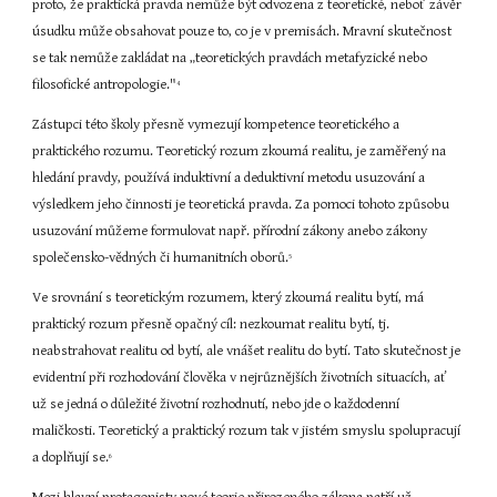
proto, že praktická pravda nemůže být odvozena z teoretické, neboť závěr 
úsudku může obsahovat pouze to, co je v premisách. Mravní skutečnost 
se tak nemůže zakládat na „teoretických pravdách metafyzické nebo 
filosofické antropologie."
4
Zástupci této školy přesně vymezují kompetence teoretického a 
praktického rozumu. Teoretický rozum zkoumá realitu, je zaměřený na 
hledání pravdy, používá induktivní a deduktivní metodu usuzování a 
výsledkem jeho činnosti je teoretická pravda. Za pomoci tohoto způsobu 
usuzování můžeme formulovat např. přírodní zákony anebo zákony 
společensko-vědných či humanitních oborů.
5
Ve srovnání s teoretickým rozumem, který zkoumá realitu bytí, má 
praktický rozum přesně opačný cíl: nezkoumat realitu bytí, tj. 
neabstrahovat realitu od bytí, ale vnášet realitu do bytí. Tato skutečnost je 
evidentní při rozhodování člověka v nejrůznějších životních situacích, ať 
už se jedná o důležité životní rozhodnutí, nebo jde o každodenní 
maličkosti. Teoretický a praktický rozum tak v jistém smyslu spolupracují 
a doplňují se.
6