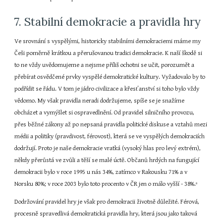
7. Stabilní demokracie a pravidla hry
Ve srovnání s vyspělými, historicky stabilními demokraciemi máme my 
Češi poměrně krátkou a přerušovanou tradici demokracie. K naší škodě si 
to ne vždy uvědomujeme a nejsme příliš ochotni se učit, porozumět a 
přebírat osvědčené prvky vyspělé demokratické kultury. Vyžadovalo by to 
podřídit se řádu. V tom je jádro civilizace a křesťanství si toho bylo vždy 
vědomo. My však pravidla neradi dodržujeme, spíše se je snažíme 
obcházet a vymýšlet si ospravedlnění. Od pravidel silničního provozu, 
přes běžné zákony až po nepsaná pravidla politické diskuse a vztahů mezi 
médii a politiky (pravdivost, férovost), která se ve vyspělých demokraciích 
dodržují. Proto je naše demokracie vratká (vysoký hlas pro levý extrém), 
někdy přerůstá ve zvůli a těší se malé úctě. Občanů hrdých na fungující 
demokracii bylo v roce 1995 u nás 34%, zatímco v Rakousku 71% a v 
Norsku 80%; v roce 2003 bylo toto procento v ČR jen o málo vyšší - 38%.
8
Dodržování pravidel hry je však pro demokracii životně důležité. Férová, 
procesně spravedlivá demokratická pravidla hry, která jsou jako taková 