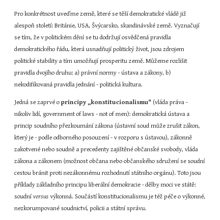
Pro konkrétnost uveďme země, které se těší demokratické vládě již 
alespoň století: Británie, USA, Švýcarsko, skandinávské země. Vyznačují 
se tím, že v politickém dění se tu dodržují osvědčená pravidla 
demokratického řádu, která usnadňují politický život, jsou zdrojem 
politické stability a tím umožňují prosperitu země. Můžeme rozlišit 
pravidla dvojího druhu: a) právní normy - ústava a zákony, b) 
nekodifikovaná pravidla jednání - politická kultura.
Jedná se zaprvé o 
principy „konstitucionalismu"
 (vláda práva - 
nikoliv lidí, government of laws - not of men): demokratická ústava a 
princip soudního přezkoumání zákona (ústavní soud může zrušit zákon, 
který je - podle odborného posouzení - v rozporu s ústavou), zákonně 
zakotvené nebo soudně a precedenty zajištěné občanské svobody, vláda 
zákona a zákonem (možnost občana nebo občanského sdružení se soudní 
cestou bránit proti nezákonnému rozhodnutí státního orgánu). Toto jsou 
příklady základního principu liberální demokracie - dělby moci ve státě: 
soudní 
versus
 výkonná. Součástí konstitucionalismu je též péče o výkonné, 
nezkorumpované soudnictví, policii a státní správu.