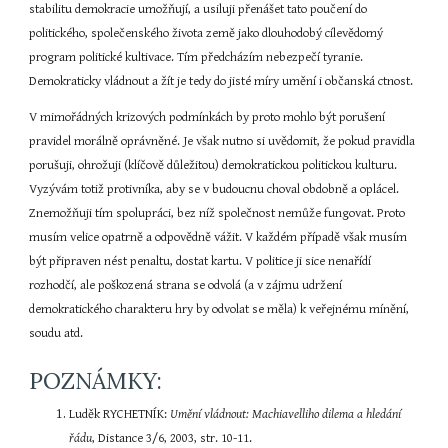
stabilitu demokracie umožňují, a usiluji přenášet tato poučení do 
politického, společenského života země jako dlouhodobý cílevědomý 
program politické kultivace. Tím předcházím nebezpečí tyranie. 
Demokraticky vládnout a žít je tedy do jisté míry umění i občanská ctnost.
V mimořádných krizových podmínkách by proto mohlo být porušení 
pravidel morálně oprávněné. Je však nutno si uvědomit, že pokud pravidla 
porušuji, ohrožuji (klíčově důležitou) demokratickou politickou kulturu. 
Vyzývám totiž protivníka, aby se v budoucnu choval obdobně a oplácel. 
Znemožňuji tím spolupráci, bez níž společnost nemůže fungovat. Proto 
musím velice opatrně a odpovědně vážit. V každém případě však musím 
být připraven nést penaltu, dostat kartu. V politice ji sice nenařídí 
rozhodčí, ale poškozená strana se odvolá (a v zájmu udržení 
demokratického charakteru hry by odvolat se měla) k veřejnému mínění, 
soudu atd.
POZNÁMKY:
Luděk RYCHETNÍK: 
Umění vládnout: Machiavelliho dilema a hledání 
řádu
, Distance 3/6, 2003, str. 10-11.