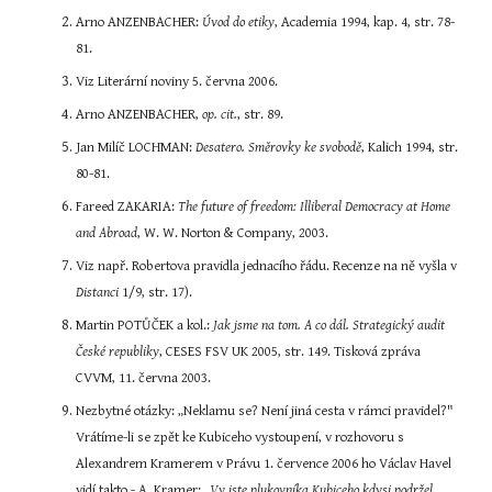
Arno ANZENBACHER: 
Úvod do etiky
, Academia 1994, kap. 4, str. 78-
81.
Viz Literární noviny 5. června 2006.
Arno ANZENBACHER, 
op. cit.
, str. 89.
Jan Milíč LOCHMAN: 
Desatero. Směrovky ke svobodě
, Kalich 1994, str. 
80-81.
Fareed ZAKARIA: 
The future of freedom: Illiberal Democracy at Home 
and Abroad
, W. W. Norton & Company, 2003.
Viz např. Robertova pravidla jednacího řádu. Recenze na ně vyšla v 
Distanci
 1/9,
str. 17).
Martin POTŮČEK a kol.:
 Jak jsme na tom. A co dál. Strategický audit 
České republiky
, CESES FSV UK 2005, str. 149. Tisková zpráva 
CVVM, 11. června 2003.
Nezbytné otázky: „Neklamu se? Není jiná cesta v rámci pravidel?" 
Vrátíme-li se zpět ke Kubiceho vystoupení, v rozhovoru s 
Alexandrem Kramerem v Právu 1. července 2006 ho Václav Havel 
vidí takto - A. Kramer:
„
Vy jste plukovníka Kubiceho kdysi podržel 