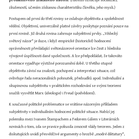
proměnlivého získaného habitu
. (Habitus označuje socializací, 
zkušeností, učením získanou charakteristiku člověka, jeho mysli.)
Postupem od první do třetí roviny se oslabuje objektivita a spolehlivost 
vědění. Objektivní, univerzálně platné závěry poskytuje poznání pouze na 
první rovině. Již druhá rovina zahrnuje subjektivní prvky. „Vědecký 
světový názor" je iluze, i když empirické (historické) hodnocení 
oprávněnosti převládající světonázorové orientace lze činit z hlediska 
vývojové úspěšnosti dané společnosti. A lze předpokládat, že takováto 
orientace vyjadřuje výstižné porozumění době. U třetího stupně 
objektivita závisí na znalosti, pochopení a interpretaci situace, což 
ovlivňuje řada neracionálních pohnutek, předsudků apod. Individuální a 
skupinovou subjektivitu v praktickém rozhodování se svými teoriemi 
snažili vysvětlit Marx (ideologie) i Freud (podvědomí).
K současné politické problematice se vrátíme názorným příkladem 
subjektivity v individuálním hodnocení politické situace. Nabízí jej 
polemika mezi Ivanem Štampachem a Fedorem Gálem v Literárních 
novinách o tom, zda se pravice pokusila zmocnit vlády terorem. Jeden z 
diskutujících uvádí přesvědčivé argumenty o hrozbě „modré diktatury", 