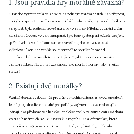
1. Jsou pravidla hry morálně závazná?
Kubiceho vystoupení a to, že se tajná policejní zpráva dostala na veřejnost, 
porušilo nepsaná pravidla demokratických voleb a zřejmě i volební zákon - 
veřejnosti byla sdělena neověřená a do voleb neověřitelná obvinění a tím 
narušena férovost volební kampaně. Bylo jeho vystoupení etické? Lze jeho 
„příspěvek" k volební kampani ospravedlnit jeho obavou o osud 
vyšetřování korupce ve vládnoucí straně? Je porušení pravidel 
demokratické hry morálním prohřeškem? Jaká je závaznost pravidel 
demokratického řádu: mají závaznost jako morální normy, jaký je jejich 
status?
2. Existují dvě morálky?
Vzniklá debata se dotkla též problému machiavellismu a „dvou morálek". 
Jedné pro jednotlivce a druhé pro politiky, zejména pokud rozhodují a 
jednají jako představitelé lidských společenství. V té souvislosti se debata 
vrátila i k mému článku v 
Distanci
 č. 3 ročník 2003 a k formulaci, která 
opatrně naznačuje existenci dvou morálek, když uvádí: „...příklady 
politicky a mocensky motivovaných přestoupení přirozených pravidel 