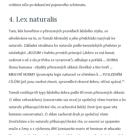
vrátíme níže po dokončení pojmového schématu.
4. Lex naturalis
Tam, kde hovoříme o přirozených pravidlech lidského styku, se 
odvoláváme na to, co Tomáš Akvinský a jeho předchůdci nazývali 
lex 
naturalis
. Základní struktura 
lex naturalis
 podle tomistických představ je 
následující: „ROZUM v habitu prvních principů (‚dobro se má konat, 
usilovat o ně a zla je třeba se vyvarovat‘), odhaluje a pořádá ... DOBRA 
(bona humana - objekty přirozených sklonů člověka) a tím tvoří ... 
MRAVNÍ NORMY (praecepta legis naturae) se zřetelem k ... POSLEDNÍM 
CÍLŮM (jež jsou: osobní ctnost, spravedlivé obecné dobro, věčná spása)."
4
Tomáš rozlišuje tři typy lidského dobra podle tří rovin přirozených sklonů: 
1) sklon sebezáchovy (conservatio sui esse) je společný všem tvorům a 
lex 
naturalis
 přikazuje/chrání vše, co uchovává lidský život (per quae vita 
hominis conservatur), 2) sklon zachovat druh je společný všem 
živočichům a 
lex naturalis
 přikazuje/chrání vše, co souvisí se spojením 
muže a ženy a s výchovou dětí (coniunctio maris et feminae et educatio 