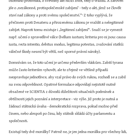
osobního protivníka, o svévolný akt ničící život, tedy o vraždu. A zároveň 
jde o ‚nezákonné, protispolečenské zabíjení‘ - tedy o akt, jímž se člověk 
staví nad zákony a proti svému společenství."
 Z toho vyplývá, že 
5
přečinem proti Desateru a přirozenému zákonu je vraždit a nelegitimně 
zabíjet. Naproti tomu existuje i „legitimní zabíjení". Snaží se je vymezit 
např. učení o spravedlivé válce (bellum iustum; kriteria pro ni jsou: causa 
iusta, recta intentio, debitus modus, legitima potestas, zvažování statků: 
válečné škody nesmí být větší, než sporné právní nároky).
Domnívám se, že toto učení je určeno především vládcům. Zabití tyrana 
může často kriteriím vyhovět, ale to zřejmě ve většině případů 
neopravňuje jednotlivce, aby vzal právo do svých rukou, rozhodl se a zabil 
na svou odpovědnost. Opatrné formulace odpovídají nejistotě nutně 
obsažené ve SCIENTIA z důvodů důležitosti situačních podmínek a 
obtížnosti jejich poznání a interpretace - viz výše. Již proto je nutná a 
žádoucí státnická úvaha - demokratická rozprava, pokud možno před 
činem, nebo alespoň po činu, kdy státník skládá účty parlamentu a 
společnosti.
Existují tedy dvě morálky? Patrně ne, je jen jedna morálka pro všechny lidi, 