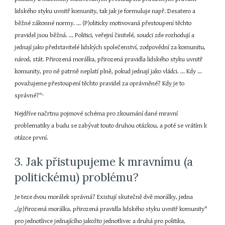
lidského styku uvnitř komunity, tak jak je formuluje např. Desatero a 
běžné zákonné normy. ... (P)oliticky motivovaná přestoupení těchto 
pravidel jsou běžná. ... Politici, veřejní činitelé, soudci zde rozhodují a 
jednají jako představitelé lidských společenství, zodpovědní za komunitu, 
národ, stát. Přirozená morálka, přirozená pravidla lidského styku uvnitř 
komunity, pro ně patrně neplatí plně, pokud jednají jako vládci. ... Kdy ... 
považujeme přestoupení těchto pravidel za oprávněné? Kdy je to 
správné?"
1
Nejdříve načrtnu pojmové schéma pro zkoumání dané mravní 
problematiky a budu se zabývat touto druhou otázkou, a poté se vrátím k 
otázce první.
3. Jak přistupujeme k mravnímu (a 
politickému) problému?
Je teze dvou morálek správná? Existují skutečně dvě morálky, jedna 
„(p)řirozená morálka, přirozená pravidla lidského styku uvnitř komunity" 
pro jednotlivce jednajícího jakožto jednotlivec a druhá pro politika, 