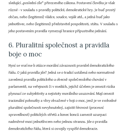
sledující „poslední cíle" přirozeného zákona. Postavení člověka je však 
různé - v souladu s pravidly politické, demokratické hry. Je buď prostý 
občan, nebo (legitimní) vládce, soudce, voják atd., a jedná buď jako 
jednotlivec, nebo (legitimní) představitel pospolitosti, státu. V souladu s 
jeho postavením pravidla vymezují hranice přípustného jednání.
6. Pluralitní společnost a pravidla 
boje o moc
Nyní se vraťme k otázce morální závaznosti pravidel demokratického 
řádu. O jaká pravidla jde? Jedná se o tradicí ustálená nebo normativně 
zavedená pravidla politického a obecně společenského chování v 
parlamentě, na veřejnosti či v mediích, jejichž účelem je omezit rizika 
plynoucí ze subjektivity a nejistoty morálního usuzování. Mají omezit 
iracionální pohnutky a vlivy obsažené v boji o moc, jenž je ve svobodné 
pluralitní společnosti nevyhnutelný, zajistit férovost (procesní 
spravedlnost) politických střetů a konec konců zamezit uzurpaci 
nadměrné moci jednotlivcem nebo jednou stranou. Jde o pravidla 
demokratického řádu, která si osvojily vyspělé demokracie.