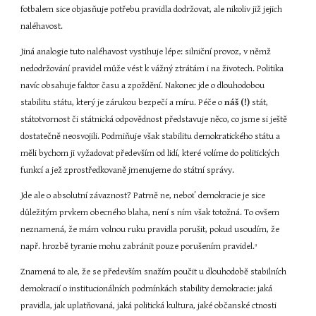
fotbalem sice objasňuje potřebu pravidla dodržovat, ale nikoliv již jejich 
naléhavost.
Jiná analogie tuto naléhavost vystihuje lépe: silniční provoz, v němž 
nedodržování pravidel může vést k vážný ztrátám i na životech. Politika 
navíc obsahuje faktor času a zpoždění. Nakonec jde o dlouhodobou 
stabilitu státu, který je zárukou bezpečí a míru. Péče o 
náš (!)
 stát, 
státotvornost či státnická odpovědnost představuje něco, co jsme si ještě 
dostatečně neosvojili. Podmiňuje však stabilitu demokratického státu a 
měli bychom ji vyžadovat především od lidí, které volíme do politických 
funkcí a jež zprostředkovaně jmenujeme do státní správy.
Jde ale o absolutní závaznost? Patrně ne, neboť demokracie je sice 
důležitým prvkem obecného blaha, není s ním však totožná. To ovšem 
neznamená, že mám volnou ruku pravidla porušit, pokud usoudím, že 
např. hrozbě tyranie mohu zabránit pouze porušením pravidel.
9
Znamená to ale, že se především snažím poučit u dlouhodobě stabilních 
demokracií o institucionálních podmínkách stability demokracie: jaká 
pravidla, jak uplatňovaná, jaká politická kultura, jaké občanské ctnosti 