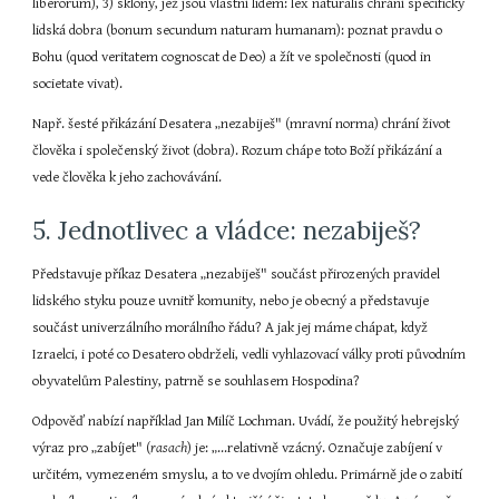
liberorum), 3) sklony, jež jsou vlastní lidem: lex naturalis chrání specificky 
lidská dobra (bonum secundum naturam humanam): poznat pravdu o 
Bohu (quod veritatem cognoscat de Deo) a žít ve společnosti (quod in 
societate vivat).
Např. šesté přikázání Desatera „nezabiješ" (mravní norma) chrání život 
člověka i společenský život (dobra). Rozum chápe toto Boží přikázání a 
vede člověka k jeho zachovávání.
5. Jednotlivec a vládce: nezabiješ?
Představuje příkaz Desatera „nezabiješ" součást přirozených pravidel 
lidského styku pouze uvnitř komunity, nebo je obecný a představuje 
součást univerzálního morálního řádu? A jak jej máme chápat, když 
Izraelci, i poté co Desatero obdrželi, vedli vyhlazovací války proti původním 
obyvatelům Palestiny, patrně se souhlasem Hospodina?
Odpověď nabízí například Jan Milíč Lochman. Uvádí, že použitý hebrejský 
výraz pro „zabíjet" (
rasach
) je: „...relativně vzácný. Označuje zabíjení v 
určitém, vymezeném smyslu, a to ve dvojím ohledu. Primárně jde o zabití 