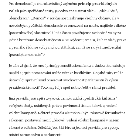
Pro demokracii je charakteristický zejména 
princip pravidelných 
voleb
 jako spořádané cesty, jak odvolat a ustavit vládu - „vládu lidu", 
„demokracii". „Demos" v současnosti zahrnuje všechny občany, ale v 
novodobých počátcích demokracie se omezoval na muže, majitele velkého 
(pozemkového) vlastnictví. U nás často považujeme svobodné volby za 
jediné kritérium demokratičnosti a neuvědomujeme si, že bez vlády práva 
a pevného řádu se volby mohou stát iluzí, za níž se skrývá „neliberální 
(pseudo)demokracie".
6
Je dále zřejmé, že mezi principy konstitucionalismu a vládou lidu existuje 
napětí a jejich prosazování může vést ke konfliktům. Do jaké míry může 
ústavní či správní soud omezovat svrchovanost parlamentu či výkon 
prezidentské moci? Toto napětí je opět nutno řešit v rámci pravidel.
Jiná pravidla jsou spíše zvyková: demokratická „
politická kultura
" 
veřejné debaty, ustálených práv a povinností tisku a televize, vedení 
volební kampaně. Některá pravidla ale mohou být i rámcově formulována 
zákonem: postavení medií, „férové" vedení volební kampaně v našem 
zákoně o volbách. Důležitá jsou též férová jednací pravidla pro spolky, 
místní samosprávu a parlament.
7