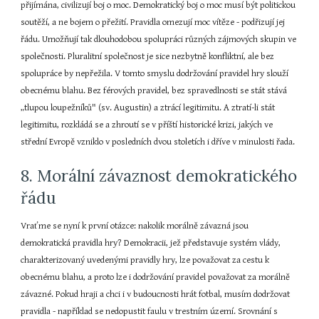
přijímána, civilizují boj o moc. Demokratický boj o moc musí být politickou 
soutěží, a ne bojem o přežití. Pravidla omezují moc vítěze - podřizují jej 
řádu. Umožňují tak dlouhodobou spolupráci různých zájmových skupin ve 
společnosti. Pluralitní společnost je sice nezbytně konfliktní, ale bez 
spolupráce by nepřežila. V tomto smyslu dodržování pravidel hry slouží 
obecnému blahu. Bez férových pravidel, bez spravedlnosti se stát stává 
„tlupou loupežníků" (sv. Augustin) a ztrácí legitimitu. A ztratí-li stát 
legitimitu, rozkládá se a zhroutí se v příští historické krizi, jakých ve 
střední Evropě vzniklo v posledních dvou stoletích i dříve v minulosti řada.
8. Morální závaznost demokratického 
řádu
Vraťme se nyní k první otázce: nakolik morálně závazná jsou 
demokratická pravidla hry? Demokracii, jež představuje systém vlády, 
charakterizovaný uvedenými pravidly hry, lze považovat za cestu k 
obecnému blahu, a proto lze i dodržování pravidel považovat za morálně 
závazné. Pokud hraji a chci i v budoucnosti hrát fotbal, musím dodržovat 
pravidla - například se nedopustit faulu v trestním území. Srovnání s 