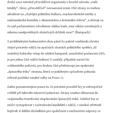
druhý zase neméně přesvědčivé argumenty o hrozbě návratu „rudé 
totality". Slovo „přesvědčivé" neznamená ironii. Obě strany se mohou 
odvolávat na „chybějící politickou kulturu, machiavelistické intriky a 
nadstandardní kontakty s ekonomickou a kriminální sférou", a obávají se, 
že nad parlamentem schválenou vládou bude „moc nikým nevolených a 
nikomu neodpovědných skutečných držitelů moci" (Štampach).
3
S protikladnými hodnoceními obou pánů by patrně souhlasilo zhruba 
stejné procento voličů na opačných stranách politického spektra. Již 
zmíněný Kubiceho vstup do volební kampaně, umožněný poslancem ODS, 
je pro jednu část voličů hrdinný či zoufalý, případně naivní čin 
svědomitého policisty, pro druhou část představuje jen opakování 
„špinavého triku" stranou, která se podobným způsobem pokusila 
ovlivnit poslední senátní volby na Praze 11.
Zatím poznamenejme pouze to, že porušení pravidel hry je nebezpečné 
zvláště při takovéto názorové polarizaci. Strany snadno sklouznou do 
vzájemného trumfování stupňováním špinavých triků. Volební boj se 
může vystupňovat v zastrašování kandidátů i voličů, v násilná střetnutí 
bojůvek. K dalším důsledkům pro společnost a možnostem nápravy se 