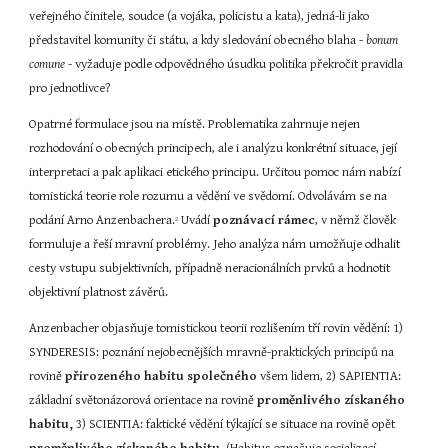
veřejného činitele, soudce (a vojáka, policistu a kata), jedná-li jako 
představitel komunity či státu, a kdy sledování obecného blaha - 
bonum 
comune
 - vyžaduje podle odpovědného úsudku politika překročit pravidla 
pro jednotlivce?
Opatrné formulace jsou na místě. Problematika zahrnuje nejen 
rozhodování o obecných principech, ale i analýzu konkrétní situace, její 
interpretaci a pak aplikaci etického principu. Určitou pomoc nám nabízí 
tomistická teorie role rozumu a vědění ve svědomí. Odvolávám se na 
podání Arno Anzenbachera.
 Uvádí
 poznávací rámec
, v němž člověk 
2
formuluje a řeší mravní problémy. Jeho analýza nám umožňuje odhalit 
cesty vstupu subjektivních, případně neracionálních prvků a hodnotit 
objektivní platnost závěrů.
Anzenbacher objasňuje tomistickou teorii rozlišením tří rovin vědění: 1) 
SYNDERESIS: poznání nejobecnějších mravně-praktických principů na 
rovině 
přirozeného habitu společného
 všem lidem, 2) SAPIENTIA: 
základní světonázorová orientace na rovině 
proměnlivého získaného 
habitu,
 3) SCIENTIA: faktické vědění týkající se situace na rovině opět 