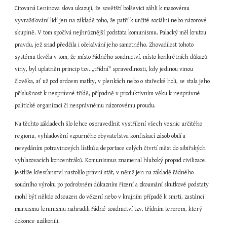
Citovaná Leninova slova ukazují, že sovětští bolševici sáhli k masovému 
vyvražďování lidí jen na základě toho, že patří k určité sociální nebo názorové 
skupině. V tom spočívá nejhrůznější podstata komunismu. Palacký měl krutou 
pravdu, jež snad předčila i očekávání jeho samotného. Zhovadilost tohoto 
systému tkvěla v tom, že místo řádného soudnictví, místo konkrétních důkazů 
viny, byl uplatněn princip tzv. „třídní" spravedlnosti, kdy jedinou vinou 
člověka, ať už pod srdcem matky, v plenkách nebo o stařecké holi, se stala jeho 
příslušnost k nesprávné třídě, případně v produktivním věku k nesprávné 
politické organizaci či nesprávnému názorovému proudu.
Na těchto základech šlo lehce ospravedlnit vystřílení všech vesnic určitého 
regionu, vyhladovění vzpurného obyvatelstva konfiskací zásob obilí a 
nevydáním potravinových lístků a deportace celých čtvrtí měst do sibiřských 
vyhlazovacích koncentráků. Komunismus znamenal hluboký propad civilizace. 
Jestliže křesťanství nastolilo právní stát, v němž jen na základě řádného 
soudního výroku po podrobném důkazním řízení a zkoumání skutkové podstaty 
mohl být někdo odsouzen do vězení nebo v krajním případě k smrti, zastánci 
marxismu-leninismu nahradili řádné soudnictví tzv. třídním terorem, který 
dokonce uzákonili.