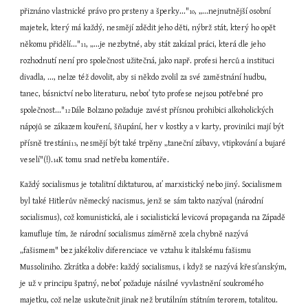
přiznáno vlastnické právo pro prsteny a šperky..."
, „...nejnutnější osobní 
10
majetek, který má každý, nesmějí zdědit jeho děti, nýbrž stát, který ho opět 
někomu přidělí..."
, „...je nezbytné, aby stát zakázal práci, která dle jeho 
11
rozhodnutí není pro společnost užitečná, jako např. profesi herců a instituci 
divadla, ..., nelze též dovolit, aby si někdo zvolil za své zaměstnání hudbu, 
tanec, básnictví nebo literaturu, neboť tyto profese nejsou potřebné pro 
společnost..."
Dále Bolzano požaduje zavést přísnou prohibici alkoholických 
12 
nápojů se zákazem kouření, šňupání, her v kostky a v karty, provinilci mají být 
přísně trestáni
, nesmějí být také trpěny „taneční zábavy, vtipkování a bujaré 
13
veselí"(!).
K tomu snad netřeba komentáře.
14
Každý socialismus je totalitní diktaturou, ať marxistický nebo jiný. Socialismem 
byl také Hitlerův německý nacismus, jenž se sám takto nazýval (národní 
socialismus), což komunistická, ale i socialistická levicová propaganda na Západě 
kamufluje tím, že národní socialismus záměrně zcela chybně nazývá 
„fašismem" bez jakékoliv diferenciace ve vztahu k italskému fašismu 
Mussoliniho. Zkrátka a dobře: každý socialismus, i když se nazývá křesťanským, 
je už v principu špatný, neboť požaduje násilné vyvlastnění soukromého 
majetku, což nelze uskutečnit jinak než brutálním státním terorem, totalitou.