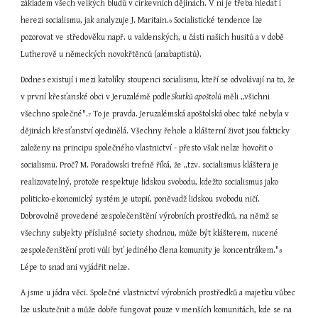
základem všech velkých bludů v církevních dějinách. V ní je třeba hledat i 
herezi socialismu, jak analyzuje J. Maritain.
 Socialistické tendence lze 
6
pozorovat ve středověku např. u valdenských, u části našich husitů a v době 
Lutherově u německých novokřtěnců (anabaptistů).
Dodnes existují i mezi katolíky stoupenci socialismu, kteří se odvolávají na to, že 
v první křesťanské obci v Jeruzalémě podle
Skutků apoštolů
 měli „všichni 
všechno společné".
 To je pravda. Jeruzalémská apoštolská obec také nebyla v 
7
dějinách křesťanství ojedinělá. Všechny řehole a klášterní život jsou fakticky 
založeny na principu společného vlastnictví - přesto však nelze hovořit o 
socialismu. Proč? M. Poradowski trefně říká, že „tzv. socialismus kláštera je 
realizovatelný, protože respektuje lidskou svobodu, kdežto socialismus jako 
politicko-ekonomický systém je utopií, poněvadž lidskou svobodu ničí. 
Dobrovolně provedené zespolečenštění výrobních prostředků, na němž se 
všechny subjekty příslušné society shodnou, může být klášterem, nucené 
zespolečenštění proti vůli byť jediného člena komunity je koncentrákem."
8
Lépe to snad ani vyjádřit nelze.
A jsme u jádra věci. Společné vlastnictví výrobních prostředků a majetku vůbec 
lze uskutečnit a může dobře fungovat pouze v menších komunitách, kde se na 