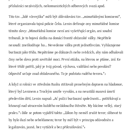
příslušníci nezávislých, nekomunistických odborových svazů apod.
Tito tzv. „lidé včerejška" měli být zlikvidováni tzv. „mimořádnými komisemi", 
které organizovala tajná policie Čeka. Lenin definuje ony mimořádné komise 
těmito slovy: „Mimořádná komise není ani vyšetřující orgán, ani soudní 
tribunál. Je to bojová složka na domácí frontě občanské války. Nepřítele 
nesoudí: zneškodňuje ho... Nevedeme válku proti jednotlivcům. Vyhlazujeme 
buržoazii jako třídu. Nepátráme po důkazech nebo svědcích, aby nám odhalovali 
činy nebo slova proti sovětské moci. První otázka, na kterou se ptáme, zní: Ke 
které třídě patříš, jaký je tvůj původ, výchova, vzdělání nebo povolání? 
Odpověď určuje osud obžalovaného. To je podstata rudého teroru."
2
A když si rolníci ve středním Rusku stěžovali prosebným dopisem na hladomor, 
který byl Leninem a Trockým uměle vyvolán, a na neustálá masová úmrtí 
především dětí, Lenin napsal: „Ať psíčci buržoazní společnosti... poštěkávají a 
kňourají nad utracením každého nežádoucího štěněte. My kácíme velký, starý 
prales."
 Dále se potom vyjádřil takto: „Zákon by neměl zrušit teror; slibovat to 
3
by bylo iluzí nebo sebeklamem; teror by měl být v principu odůvodněn a 
legalizován, jasně, bez vytáček a bez přikrašlování."
4