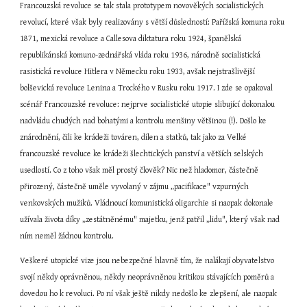
Francouzská revoluce se tak stala prototypem novověkých socialistických 
revolucí, které však byly realizovány s větší důsledností: Pařížská komuna roku 
1871, mexická revoluce a Callesova diktatura roku 1924, španělská 
republikánská komuno-zednářská vláda roku 1936, národně socialistická 
rasistická revoluce Hitlera v Německu roku 1933, avšak nejstrašlivější 
bolševická revoluce Lenina a Trockého v Rusku roku 1917. I zde se opakoval 
scénář Francouzské revoluce: nejprve socialistické utopie slibující dokonalou 
nadvládu chudých nad bohatými a kontrolu menšiny většinou (!). Došlo ke 
znárodnění, čili ke krádeži továren, dílen a statků, tak jako za Velké 
francouzské revoluce ke krádeži šlechtických panství a větších selských 
usedlostí. Co z toho však měl prostý člověk? Nic než hladomor, částečně 
přirozený, částečně uměle vyvolaný v zájmu „pacifikace" vzpurných 
venkovských mužiků. Vládnoucí komunistická oligarchie si naopak dokonale 
užívala života díky „zestátněnému" majetku, jenž patřil „lidu", který však nad 
ním neměl žádnou kontrolu.
Veškeré utopické vize jsou nebezpečné hlavně tím, že nalákají obyvatelstvo 
svojí někdy oprávněnou, někdy neoprávněnou kritikou stávajících poměrů a 
dovedou ho k revoluci. Po ní však ještě nikdy nedošlo ke zlepšení, ale naopak 