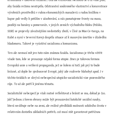
kriminalita v takovém rozsahu... Ona ale existovala. Nesmělo se o ní však psát, 
aby fasáda režimu neutrpěla. Odstranění soukromého vlastnictví a koncentrace 
výrobních prostředků v rukou ekonomických manažerů s rudou knížkou v 
kapse pak vedly k potížím v zásobování, u nás pamatujeme fronty na maso, 
později na banány a pomeranče, v jiných zemích východního bloku (Polsko, 
SSSR) se projevily závažnějšími nedostatky zboží, v Číně za Mao Ce-tunga, na 
Kubě a nyní v Severní Koreji dospěla situace až k masovým úmrtím v důsledku 
hladomoru. Takové je vyústění socialismu a komunismu.
Ten ale nemusí mít jen tuto nám známou fasádu. Socialismus je třeba větřit 
všude tam, kde se prosazuje nějaká forma utopie. Dnes je takovou formou 
Evropská unie a veškerá propaganda, jež se kolem ní točí: jak prý to bude 
krásné, až dojde ke sjednocené Evropě, jaký zde rozkvete blahobyt apod. I v 
těchto tirádách se skrývá nebezpečná utopicko-socialistická vize pozemského 
ráje. To už ale patří k jinému tématu.
Socialistické nebezpečí je však nutné reflektovat a bránit se mu, dokud je čas. 
Jak? Jednou z forem obrany může být prosazování katolické sociální nauky, 
která neslibuje nebe na zemi, ale reálně předkládá možnosti solidního života v 
relativním dostatku základních potřeb, což musí stát garantovat patřičnou 