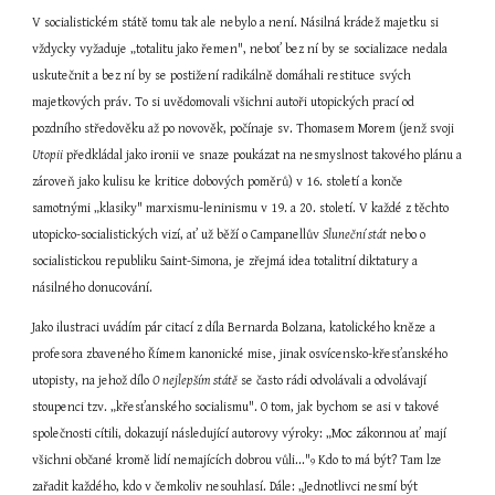
V socialistickém státě tomu tak ale nebylo a není. Násilná krádež majetku si 
vždycky vyžaduje „totalitu jako řemen", neboť bez ní by se socializace nedala 
uskutečnit a bez ní by se postižení radikálně domáhali restituce svých 
majetkových práv. To si uvědomovali všichni autoři utopických prací od 
pozdního středověku až po novověk, počínaje sv. Thomasem Morem (jenž svoji 
Utopii
 předkládal jako ironii ve snaze poukázat na nesmyslnost takového plánu a 
zároveň jako kulisu ke kritice dobových poměrů) v 16. století a konče 
samotnými „klasiky" marxismu-leninismu v 19. a 20. století. V každé z těchto 
utopicko-socialistických vizí, ať už běží o Campanellův 
Sluneční stát
 nebo o 
socialistickou republiku Saint-Simona, je zřejmá idea totalitní diktatury a 
násilného donucování.
Jako ilustraci uvádím pár citací z díla Bernarda Bolzana, katolického kněze a 
profesora zbaveného Římem kanonické mise, jinak osvícensko-křesťanského 
utopisty, na jehož dílo 
O nejlepším státě
 se často rádi odvolávali a odvolávají 
stoupenci tzv. „křesťanského socialismu". O tom, jak bychom se asi v takové 
společnosti cítili, dokazují následující autorovy výroky: „Moc zákonnou ať mají 
všichni občané kromě lidí nemajících dobrou vůli..."
 Kdo to má být? Tam lze 
9
zařadit každého, kdo v čemkoliv nesouhlasí. Dále: „Jednotlivci nesmí být 