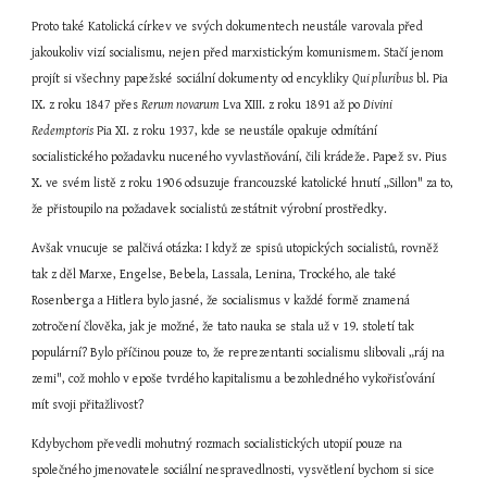
Proto také Katolická církev ve svých dokumentech neustále varovala před 
jakoukoliv vizí socialismu, nejen před marxistickým komunismem. Stačí jenom 
projít si všechny papežské sociální dokumenty od encykliky 
Qui pluribus
 bl. Pia 
IX. z roku 1847 přes 
Rerum novarum
 Lva XIII. z roku 1891 až po 
Divini 
Redemptoris
 Pia XI. z roku 1937, kde se neustále opakuje odmítání 
socialistického požadavku nuceného vyvlastňování, čili krádeže. Papež sv. Pius 
X. ve svém listě z roku 1906 odsuzuje francouzské katolické hnutí „Sillon" za to, 
že přistoupilo na požadavek socialistů zestátnit výrobní prostředky.
Avšak vnucuje se palčivá otázka: I když ze spisů utopických socialistů, rovněž 
tak z děl Marxe, Engelse, Bebela, Lassala, Lenina, Trockého, ale také 
Rosenberga a Hitlera bylo jasné, že socialismus v každé formě znamená 
zotročení člověka, jak je možné, že tato nauka se stala už v 19. století tak 
populární? Bylo příčinou pouze to, že reprezentanti socialismu slibovali „ráj na 
zemi", což mohlo v epoše tvrdého kapitalismu a bezohledného vykořisťování 
mít svoji přitažlivost?
Kdybychom převedli mohutný rozmach socialistických utopií pouze na 
společného jmenovatele sociální nespravedlnosti, vysvětlení bychom si sice 