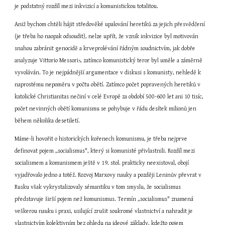
je podstatný rozdíl mezi inkvizicí a komunistickou totalitou.
Aniž bychom chtěli hájit středověké upalování heretiků za jejich přesvědčení 
(je třeba ho naopak odsoudit), nelze upřít, že vznik inkvizice byl motivován 
snahou zabránit genocidě a krveprolévání řádným soudnictvím, jak dobře 
analyzuje Vittorio Messori
, zatímco komunistický teror byl uměle a záměrně 
5
vyvoláván. To je nejpádnější argumentace v diskusi s komunisty, nehledě k 
naprostému nepoměru v počtu obětí. Zatímco počet popravených heretiků v 
katolické Christianitas nečiní v celé Evropě za období 500-600 let ani 10 tisíc, 
počet nevinných obětí komunismu se pohybuje v řádu desítek milionů jen 
během několika desetiletí.
Máme-li hovořit o historických kořenech komunismu, je třeba nejprve 
definovat pojem „socialismus", který si komunisté přivlastnili. Rozdíl mezi 
socialismem a komunismem ještě v 19. stol. prakticky neexistoval, obojí 
vyjadřovalo jedno a totéž. Rozvoj Marxovy nauky a později Leninův převrat v 
Rusku však vykrystalizovaly sémantiku v tom smyslu, že socialismus 
představuje širší pojem než komunismus. Termín „socialismus" znamená 
veškerou nauku i praxi, usilující zrušit soukromé vlastnictví a nahradit je 
vlastnictvím kolektivním bez ohledu na ideové základy, kdežto pojem 