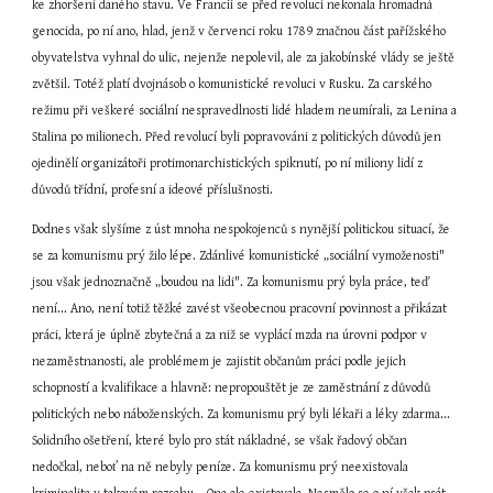
ke zhoršení daného stavu. Ve Francii se před revolucí nekonala hromadná 
genocida, po ní ano, hlad, jenž v červenci roku 1789 značnou část pařížského 
obyvatelstva vyhnal do ulic, nejenže nepolevil, ale za jakobínské vlády se ještě 
zvětšil. Totéž platí dvojnásob o komunistické revoluci v Rusku. Za carského 
režimu při veškeré sociální nespravedlnosti lidé hladem neumírali, za Lenina a 
Stalina po milionech. Před revolucí byli popravováni z politických důvodů jen 
ojedinělí organizátoři protimonarchistických spiknutí, po ní miliony lidí z 
důvodů třídní, profesní a ideové příslušnosti.
Dodnes však slyšíme z úst mnoha nespokojenců s nynější politickou situací, že 
se za komunismu prý žilo lépe. Zdánlivé komunistické „sociální vymoženosti" 
jsou však jednoznačně „boudou na lidi". Za komunismu prý byla práce, teď 
není... Ano, není totiž těžké zavést všeobecnou pracovní povinnost a přikázat 
práci, která je úplně zbytečná a za niž se vyplácí mzda na úrovni podpor v 
nezaměstnanosti, ale problémem je zajistit občanům práci podle jejich 
schopností a kvalifikace a hlavně: nepropouštět je ze zaměstnání z důvodů 
politických nebo náboženských. Za komunismu prý byli lékaři a léky zdarma... 
Solidního ošetření, které bylo pro stát nákladné, se však řadový občan 
nedočkal, neboť na ně nebyly peníze. Za komunismu prý neexistovala 