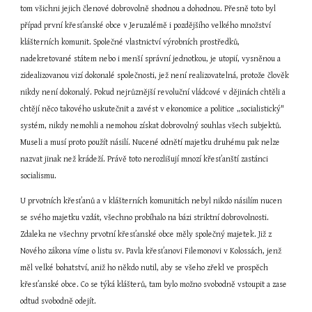
tom všichni jejich členové dobrovolně shodnou a dohodnou. Přesně toto byl 
případ první křesťanské obce v Jeruzalémě i pozdějšího velkého množství 
klášterních komunit. Společné vlastnictví výrobních prostředků, 
nadekretované státem nebo i menší správní jednotkou, je utopií, vysněnou a 
zidealizovanou vizí dokonalé společnosti, jež není realizovatelná, protože člověk 
nikdy není dokonalý. Pokud nejrůznější revoluční vládcové v dějinách chtěli a 
chtějí něco takového uskutečnit a zavést v ekonomice a politice „socialistický" 
systém, nikdy nemohli a nemohou získat dobrovolný souhlas všech subjektů. 
Museli a musí proto použít násilí. Nucené odnětí majetku druhému pak nelze 
nazvat jinak než krádeží. Právě toto nerozlišují mnozí křesťanští zastánci 
socialismu.
U prvotních křesťanů a v klášterních komunitách nebyl nikdo násilím nucen 
se svého majetku vzdát, všechno probíhalo na bázi striktní dobrovolnosti. 
Zdaleka ne všechny prvotní křesťanské obce měly společný majetek. Již z 
Nového zákona víme o listu sv. Pavla křesťanovi Filemonovi v Kolossách, jenž 
měl velké bohatství, aniž ho někdo nutil, aby se všeho zřekl ve prospěch 
křesťanské obce. Co se týká klášterů, tam bylo možno svobodně vstoupit a zase 
odtud svobodně odejít.