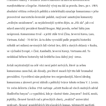
František Palacký v brožurce 
Doslov k Radhostu
 na adresu 
Komunistického 
manifestu
Marxe a Engelse. Historický vývoj mu dal za pravdu. Dnes, po r. 1989, 
absolutní většina světových politiků a intelektuálů označuje komunismus v jeho 
pravověrné marxisticko-leninské podobě, nazývané samotnými komunisty 
„reálným socialismem", za nejzločinnější systém dějin, za „říši zla", jak o ní 
mluvil americký prezident Ronald Reagan. Mají pravdu, neboť fakta jsou 
neúprosná. Komunismus trval - a ještě stále trvá (Čína, Severní Korea, Laos, 
Vietnam, Kuba) - 70-80 let. Za tu dobu vyvraždil podle propočtů historiků 
několik set milionů nevinných lidí včetně žen, dětí a starých občanů: v Rusku, 
ve východní Evropě, v Číně, Kambodži, Severní Koreji, Vietnamu atd. To 
nedokázal během historicky tak krátkého času žádný jiný 
-ismus
.
Avšak nejstrašnější na celé věci není počet mrtvých, které za sebou 
komunismus zanechal, ale důvody, pro které museli být tito lidé hromadně 
povražděni. Vysvětlení nám poskytne ten nejpovolanější, hlavní ideolog 
komunismu a zároveň první státník a politický tvůrce tohoto režimu V. I. Lenin. 
Ve svém dekretu z ledna 1918 nařizuje „očistit Rusko od všech možných odrůd 
škodlivého hmyzu"
 a vypočítává, kdo je vlastně tímto „hmyzem": kněží, mniši, 
1
jeptišky, členové farních rad a pěveckých sborů, „reakční" univerzitní 
profesoři, členové zemědělských křesťanských komun, tolstojovští pacifisté, 