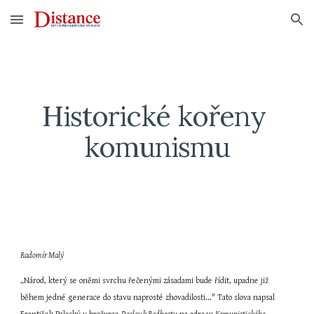
Skip to main content
Skip to navigation
Historické kořeny 
komunismu
Radomír Malý
„Národ, který se oněmi svrchu řečenými zásadami bude řídit, upadne již 
během jedné generace do stavu naprosté zhovadilosti..." Tato slova napsal 