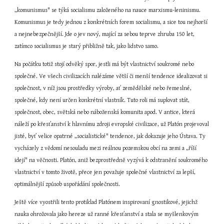
„komunismus" se týká socialismu založeného na nauce marxismu-leninismu. 
Komunismus je tedy jednou z konkrétních forem socialismu, a sice tou nejhorší 
a nejnebezpečnější. Jde o jev nový, mající za sebou teprve zhruba 150 let, 
zatímco socialismus je starý přibližně tak, jako lidstvo samo.
Na počátku totiž stojí odvěký spor, jestli má být vlastnictví soukromé nebo 
společné. Ve všech civilizacích nalézáme větší či menší tendence idealizovat si 
společnost, v níž jsou prostředky výroby, ať zemědělské nebo řemeslné, 
společné, kdy není určen konkrétní vlastník. Tuto roli má suplovat stát, 
společnost, obec, světská nebo náboženská komunita apod. V antice, která 
náleží po křesťanství k hlavnímu zdroji evropské civilizace, už Platón projevoval 
jisté, byť velice opatrné „socialistické" tendence, jak dokazuje jeho Ústava. Ty 
vycházely z vědomí nesouladu mezi reálnou pozemskou obcí na zemi a „říší 
idejí" na věčnosti. Platón, aniž bezprostředně vyzývá k odstranění soukromého 
vlastnictví v tomto životě, přece jen považuje společné vlastnictví za lepší, 
optimálnější způsob uspořádání společnosti.
Ještě více vyostřili tento protiklad Platónem inspirovaní gnostikové, jejichž 
nauka ohrožovala jako hereze už ranné křesťanství a stala se myšlenkovým 