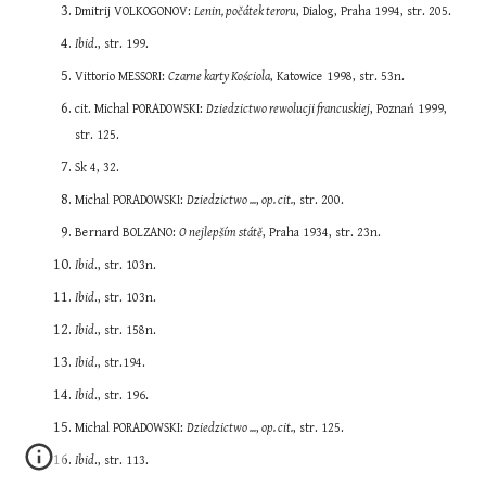
Dmitrij VOLKOGONOV: 
Lenin, počátek teroru
, Dialog, Praha 1994, str. 205.
Ibid
., str. 199.
Vittorio MESSORI: 
Czarne karty Kościola
, Katowice 1998, str. 53n.
cit. Michal PORADOWSKI: 
Dziedzictwo rewolucji francuskiej
, Poznań 1999, 
str. 125.
Sk 4, 32.
Michal PORADOWSKI: 
Dziedzictwo ...
,
 op. cit.
, str. 200.
Bernard BOLZANO: 
O nejlepším státě
, Praha 1934, str. 23n.
Ibid
., str. 103n.
Ibid
., str. 103n.
Ibid
., str. 158n.
Ibid
., str.194.
Ibid
., str. 196.
Michal PORADOWSKI: 
Dziedzictwo ...
,
 op. cit.
, str. 125.
Ibid
., str. 113.