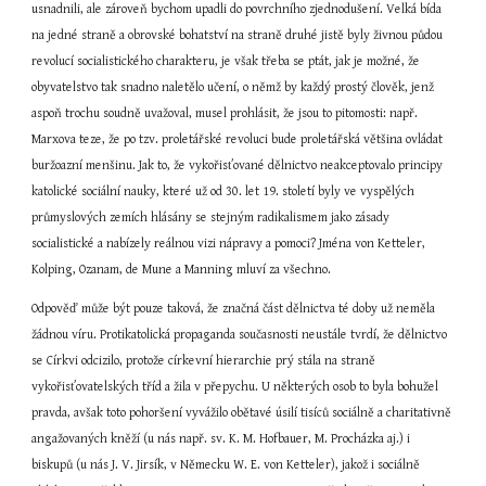
usnadnili, ale zároveň bychom upadli do povrchního zjednodušení. Velká bída 
na jedné straně a obrovské bohatství na straně druhé jistě byly živnou půdou 
revolucí socialistického charakteru, je však třeba se ptát, jak je možné, že 
obyvatelstvo tak snadno naletělo učení, o němž by každý prostý člověk, jenž 
aspoň trochu soudně uvažoval, musel prohlásit, že jsou to pitomosti: např. 
Marxova teze, že po tzv. proletářské revoluci bude proletářská většina ovládat 
buržoazní menšinu. Jak to, že vykořisťované dělnictvo neakceptovalo principy 
katolické sociální nauky, které už od 30. let 19. století byly ve vyspělých 
průmyslových zemích hlásány se stejným radikalismem jako zásady 
socialistické a nabízely reálnou vizi nápravy a pomoci? Jména von Ketteler, 
Kolping, Ozanam, de Mune a Manning mluví za všechno.
Odpověď může být pouze taková, že značná část dělnictva té doby už neměla 
žádnou víru. Protikatolická propaganda současnosti neustále tvrdí, že dělnictvo 
se Církvi odcizilo, protože církevní hierarchie prý stála na straně 
vykořisťovatelských tříd a žila v přepychu. U některých osob to byla bohužel 
pravda, avšak toto pohoršení vyvážilo obětavé úsilí tisíců sociálně a charitativně 
angažovaných kněží (u nás např. sv. K. M. Hofbauer, M. Procházka aj.) i 
biskupů (u nás J. V. Jirsík, v Německu W. E. von Ketteler), jakož i sociálně 