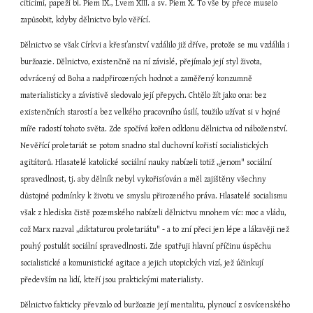
cítícími, papeži bl. Piem IX., Lvem XIII. a sv. Piem X. To vše by přece muselo 
zapůsobit, kdyby dělnictvo bylo věřící.
Dělnictvo se však Církvi a křesťanství vzdálilo již dříve, protože se mu vzdálila i 
buržoazie. Dělnictvo, existenčně na ní závislé, přejímalo její styl života, 
odvrácený od Boha a nadpřirozených hodnot a zaměřený konzumně 
materialisticky a závistivě sledovalo její přepych. Chtělo žít jako ona: bez 
existenčních starostí a bez velkého pracovního úsilí, toužilo užívat si v hojné 
míře radostí tohoto světa. Zde spočívá kořen odklonu dělnictva od náboženství. 
Nevěřící proletariát se potom snadno stal duchovní kořistí socialistických 
agitátorů. Hlasatelé katolické sociální nauky nabízeli totiž „jenom" sociální 
spravedlnost, tj. aby dělník nebyl vykořisťován a měl zajištěny všechny 
důstojné podmínky k životu ve smyslu přirozeného práva. Hlasatelé socialismu 
však z hlediska čistě pozemského nabízeli dělnictvu mnohem víc: moc a vládu, 
což Marx nazval „diktaturou proletariátu" - a to zní přeci jen lépe a lákavěji než 
pouhý postulát sociální spravedlnosti. Zde spatřuji hlavní příčinu úspěchu 
socialistické a komunistické agitace a jejich utopických vizí, jež účinkují 
především na lidí, kteří jsou praktickými materialisty.
Dělnictvo fakticky převzalo od buržoazie její mentalitu, plynoucí z osvícenského 