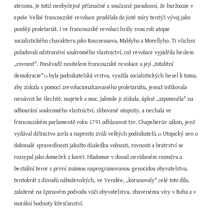
ateismu. Je totiž neobyčejně příznačné a současně paradoxní, že buržoazie v 
epoše Velké francouzské revoluce prodělala do jisté míry tentýž vývoj jako 
později proletariát. I ve francouzské revoluci hrály svou roli utopie 
socialistického charakteru jako Rousseauova, Mablyho a Morellyho. Ti všichni 
požadovali odstranění soukromého vlastnictví, což revoluce vyjádřila heslem 
„rovnost". Poněvadž nositelem francouzské revoluce a její „totalitní 
demokracie"
 byla podnikatelská vrstva, využila socialistických hesel k tomu, 
15
aby získala s pomocí zrevolucionalizovaného proletariátu, jemuž infikovala 
nenávist ke šlechtě, majetek a moc. Jakmile ji získala, úplně „zapomněla" na 
odbourání soukromého vlastnictví, slibované utopisty, a nechala ve 
francouzském parlamentě roku 1791 odhlasovat tzv. Chapelierův zákon, jenž 
vydával dělnictvo zcela a naprosto zvůli velkých podnikatelů.
 Utopický sen o 
16
dokonalé spravedlnosti jakožto důsledku volnosti, rovnosti a bratrství se 
rozsypal jako domeček z karet. Hladomor v dosud nevídaném rozměru a 
bestiální teror s první známou naprogramovanou genocidou obyvatelstva, 
tentokrát z důvodů náboženských, ve Vendée, „korunovaly" celé toto dílo, 
založené na špinavém podvodu vůči obyvatelstvu, zbavenému víry v Boha a v 
morální hodnoty křesťanství.