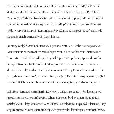
To, co platilo v Rusku za Lenina a Stalina, se stalo realitou později v Číně za 
diktatury Mao Ce-tunga, za vlády Kim Ir-sena v Severní Koreji a Pol Pota v 
Kambodži. Všude se objevuje tentýž motiv: masové popravy lidí ne na základě 
skutečné nebo domnělé viny, ale na základě příslušnosti k tzv. nepřátelské 
třídě, vrstvě či skupině. Komunistický systém nese na sobě pečeť pachatele 
nestrašnějších genocid v dějinách lidstva.
Již starý řecký filosof Epikuros však pronesl větu: „Z ničeho nic nepovstává." 
Komunismus se nezrodil ve vzduchoprázdnu, ale v konkrétním historickém 
kontextu, do něhož zapadá i jeho cynické pohrdání právem, spravedlností a 
lidským životem. Na tento kontext zapomíná - asi nikoli náhodou - většina 
dnešních kritiků a odsuzovatelů komunismu. Takový fenomén nespadl z nebe 
jako „deus ex machina", má své kořeny a vývoj. Není izolovaným jevem, nýbrž 
součástí širšího sociálního a historického procesu, jímž je třeba se zabývat.
Začněme poněkud netradičně. Kdykoliv v diskusi se současným komunistou 
upozorníte na genocidní zločiny tohoto systému, buďte si jisti, že je to jen 
otázka vteřin, kdy vám opáčí: A co Církev? Co inkvizice a upalování kacířů? Tady 
argumentace značné části diskutujících protivníků komunismu většinou končí, 