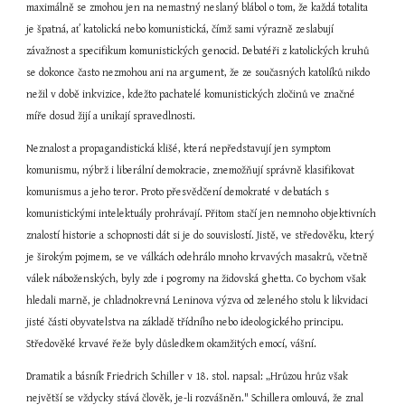
maximálně se zmohou jen na nemastný neslaný blábol o tom, že každá totalita 
je špatná, ať katolická nebo komunistická, čímž sami výrazně zeslabují 
závažnost a specifikum komunistických genocid. Debatéři z katolických kruhů 
se dokonce často nezmohou ani na argument, že ze současných katolíků nikdo 
nežil v době inkvizice, kdežto pachatelé komunistických zločinů ve značné 
míře dosud žijí a unikají spravedlnosti.
Neznalost a propagandistická klišé, která nepředstavují jen symptom 
komunismu, nýbrž i liberální demokracie, znemožňují správně klasifikovat 
komunismus a jeho teror. Proto přesvědčení demokraté v debatách s 
komunistickými intelektuály prohrávají. Přitom stačí jen nemnoho objektivních 
znalostí historie a schopnosti dát si je do souvislostí. Jistě, ve středověku, který 
je širokým pojmem, se ve válkách odehrálo mnoho krvavých masakrů, včetně 
válek náboženských, byly zde i pogromy na židovská ghetta. Co bychom však 
hledali marně, je chladnokrevná Leninova výzva od zeleného stolu k likvidaci 
jisté části obyvatelstva na základě třídního nebo ideologického principu. 
Středověké krvavé řeže byly důsledkem okamžitých emocí, vášní.
Dramatik a básník Friedrich Schiller v 18. stol. napsal: „Hrůzou hrůz však 
největší se vždycky stává člověk, je-li rozvášněn." Schillera omlouvá, že znal 