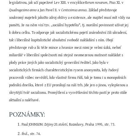
legislativou, jak učí papežové Lev XIII. v encyklice
Rerum novarum
, Pius XI. v 
Quadragesimo anno
 a Jan Pavel II. v 
Centesimus annus
. Základ představuje 
soukromý majetek jakožto zdroj obživy a existence, ale majitel musí mít vždy na 
paměti, že na něm visí tzv. „sociální hypotéka", tj. morální povinnost užívat jej 
k dobru celku. To odporuje jak socialistickému pojetí znárodnění čili ukradení, 
tak i liberálně kapitalistické absolutní svobodě nakládání s ním. Obojí 
představuje rub a líc téže mince a hranice mezi nimi je velmi úzká, neboť 
miliardář v liberální společnosti má stejně neomezenou možnost nakládat s 
plody práce jiných jako socialistický generální ředitel. Jako byla v 
socialistických firmách charakteristickým rysem anonymita, kdy řadový 
pracovník vůbec nevěděl, kdo vlastně firmu řídí, tak je tomu i u monopolních 
podniků dneška, které z EU pronikají na náš trh. Jde jen o jinou, vylepšenou a 
skrytější tvář socialismu. Promýšlení a vysvětlování těchto pastí je proto stále 
aktuální a naléhavé.
POZNÁMKY:
Paul JOHNSON: 
Dějiny 20. století
, Rozmluvy, Praha 1995, str. 73.
Ibid
., str. 74.