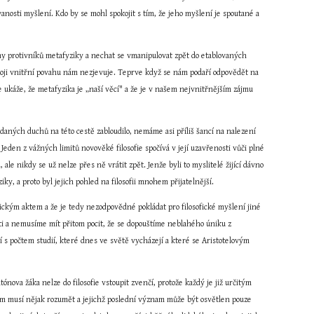
osti myšlení. Kdo by se mohl spokojit s tím, že jeho myšlení je spoutané a 
 protivníků metafyziky a nechat se vmanipulovat zpět do etablovaných 
svoji vnitřní povahu nám nezjevuje. Teprve když se nám podaří odpovědět na 
 ukáže, že metafyzika je „naší věcí" a že je v našem nejvnitřnějším zájmu 
aných duchů na této cestě zabloudilo, nemáme asi příliš šancí na nalezení 
den z vážných limitů novověké filosofie spočívá v její uzavřenosti vůči plné 
e nikdy se už nelze přes ně vrátit zpět. Jenže byli to myslitelé žijící dávno 
y, a proto byl jejich pohled na filosofii mnohem přijatelnější.
ickým aktem a že je tedy nezodpovědné pokládat pro filosofické myšlení jiné 
i a nemusíme mít přitom pocit, že se dopouštíme neblahého úniku z 
í s počtem studií, které dnes ve světě vycházejí a které se Aristotelovým 
atónova žáka nelze do filosofie vstoupit zvenčí, protože každý je již určitým 
m musí nějak rozumět a jejichž poslední význam může být osvětlen pouze 