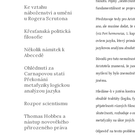
filosofií. Pojmy „skutečnos
Ke vztahu
fundamentálnost se projev
náboženství a umění
u Rogera Scrutona
Představuje tedy pro Arist
ano, ale musíme dodat, že
Křesťanská politická
(viz 
Peri
hermeneias
, 1. ka
filosofie
ovšem jazyka, který primá
jazykovou analýzou absolut
Několik námitek k
Abecedě
Důvodů pro tuto nemožnost 
Aristotela znamená, že js
Ohlédnutí za
Carnapovou statí
myšlení by bylo znemožněn
Překonání
jinému.
metafyziky logickou
analýzou jazyka
Hledáme-li v jistém kontra
obsáhlé traktáty (logika, 
Rozpor scientismu
přijatelnosti různých filo
skutečnosti, rozhoduje o 
Thomas Hobbes a
metafyziky na úkor jiných
nástup novověkého
přirozeného práva
Odpověď na tento problém je