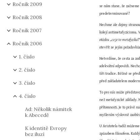
Ročník 2009
se nám stane, že začneme 
predeterminované?
Ročník 2008
Nechme ale dojmy stranou.
Ročník 2007
kolejí antimetafyzicismu.
otázku „
co je to
metafyzika
?
Ročník 2006
otevřít se jejím požadavků
1. číslo
Netvrdíme, že cesta za zod
adekvátní odpovědi. Nechce
2. číslo
šíři tradice. Běžně se pře
před zakladatelem moderní 
3. číslo
To pro nás může představov
4. číslo
než metafyzické základy. 
přítomnosti. Je to právě n
Ad: Několik námitek
k Abecedě
myšlením výslovně zaobíra
U Aristotela tudíž můžeme
K identitě Evropy
bez iluzí
způsobem filosofem. Každý