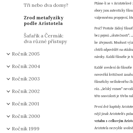
Ptáme-li se v Aristotelově
Tři nebo dva domy?
obory jsou autenticky filos
Zrod metafyziky
vzájemnému propojení, kte
podle Aristotela
Proč? Protože žádný filos
Šafařík a Čermák:
bez pojmů „skutečnosti", 
dva různé přístupy
ke zřejmosti. Mnohost význ
chtěli odpovědět na otázku
Ročník 2005
nároky. Každá filosofie je 
Ročník 2004
Každé uvedení do filosofie
novověká kritičnost zasahu
Ročník 2003
filosoficky neškoleného čl
ráz. „Selský rozum" nevzdě
Ročník 2002
této souvislosti je třeba n
Ročník 2001
První dvě kapitoly Aristot
nějž jinak Aristotelés pož
Ročník 2000
vztahu s celkovým Arist
Ročník 1999
Aristotela nezvykle uvoln