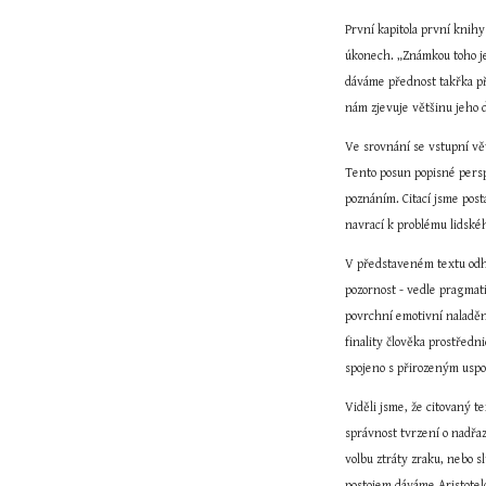
První kapitola první knih
úkonech. „Známkou toho jes
dáváme přednost takřka pře
nám zjevuje většinu jeho 
Ve srovnání se vstupní vět
Tento posun popisné persp
poznáním. Citací jsme pos
navrací k problému lidské
V představeném textu odhal
pozornost - vedle pragmati
povrchní emotivní naladěn
finality člověka prostřed
spojeno s přirozeným uspo
Viděli jsme, že citovaný t
správnost tvrzení o nadřaz
volbu ztráty zraku, nebo s
postojem dáváme Aristotel