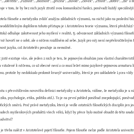
t", „identita", „různost", „možnost", „příčina", „důvod", „člověk", „ctnost", „dobro", „zlo" a
uje v tom, že by bez nich jazyk ztratil svou komunikační funkci, poněvadž každý speciálně
otela filosofie a metafyzika zvlášť analýzu základních významů, na nichž jako na poslední báz
 neoddělitelným doplňkem tohoto přístupu je i Aristotelova teorie významu, která předchází
pitola) odhaluje zakotvenost jeho myšlení v realitě, tj. odvozenost základních významů filosof
rně hovoří ne o sobě, ale o něčem rozdílném od sebe. Jazyk pro něj není nepřekročitelným f
nost jazyka, což Aristotelés považuje za nemožné.
jistě existuje více, ale jeden z nich je ten, že pojmovým obsahům jsou vlastní charakteristik
ou vztažené k něčemu, co už obecné není a co musí ležet mimo jazykově-pojmovou armaturu l
o, protože by nedokázalo prolomit krunýř univerzality, která je pro zakladatele Lycea vždy
stu s přesvědčením novověku definici metafyziky u Aristotela, vidíme, že metafyzika je u ně
fyzika, psychologie, etika, politika atd.). To je na první pohled poněkud znepokojující, pon
sofických směrů. Proč právě metafyzika, která je vedle ostatních filosofických disciplín je
osudech myšlenkových produktů všech věků, když by přece bylo možné obsadit do této soud
 odvětví?
 třeba nalézt v Aristotelově pojetí filosofie. Pojem filosofie nelze podle Aristotela univoci