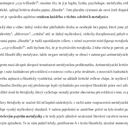
 zastoupení „
co je to filosofie?
", musíme říci, že jí je logika, fyzika, psychologie, metafyzika, e
ofické, splňují kritéria obsahu pojmu „filosofie". Tato pluralita významů ale není čistě dispar
ré je vposledku zajištěno 
vztahem každého z těchto odvětví k metafyzice
.
ofický obor a vůbec žádný vědní obor jakéhokoliv druhu se neobejde bez pojmů, které jsme j
„identity", „diference", „vztahu" atd. se žádný myšlenkový, vědecky disciplinovaný pohyb 
amů pojmu „filosofie" je tudíž 
uspořádaným celkem
, v němž 
na prvním místě figuruje metafyzik
, „
co je to filosofie?
", měli bychom říci, že je to 
především metafyzika
. Z toho všeho je patrné, p
totiž filosofií díky metafyzice, takže negace metafyziky se obrací v autonegaci antimetafyzick
 proto musí alespoň okrajově tematizovat metafyzickou problematiku. Antimetafyzická kritično
je i naše každodenní přesvědčení o existenci světa a jeho struktuře, o mravních hodnotách 
ověka zajímavá a filosoficky využitelná, neboť na základě kritické reflexe chápe, že myšlení 
laného člověka pro něj představuje lepší východisko pro rozvíjení filosofické práce než sofi
ahlížet úvod do 
Metafyziky
, který vyčleňuje nemalý prostor obecnému přesvědčení o tom, co j
elovy 
Metafyziky
 se značně liší od kapitol následných, v nichž autor rozpracovává metafyzická
aduje vysoký myšlenkový standard. V našem pojednání se zaměříme právě na tyto úvodní pasáž
otelovým pojetím metafyziky
 a že tedy jejich zdánlivě nezávazné literární vzezření neneut
ěným způsobem. To se nám podaří tehdy, postihneme-li v textu filosoficky závažné momenty, 