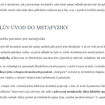
sty k metafyzice, jak ji prezentuje Aristotelés, nám může pomoci odhalit povahu oné discipl
 druhé straně nám bude dána příležitost rozlišovat mezi tím, co je z myšlení řeckého metafy
ELŮV ÚVOD DO METAFYZIKY
slového poznání pro metafyziku
kých děl Aristotela nemá tak známý počátek jako právě jeho 
Metafyzika
. V první větě první k
 zasloužil podrobný rozbor, na jehož základě by byla ve světle Aristotelových metafyzických
tafyziky
.
 Jelikož jsme se filosofickým smyslem této výpovědi již zabývali, nebudeme zde tu
, že rozhodující je porozumět 
filosofickému rozměru pojmů
, z nichž tvrzení sestává. Centrál
alizaci jeho schopnosti-možnosti poznávat
. „Kategorie" 
možnosti
 je Aristotelem chápána 
nosti vztažen a vlastně i doslova tažen-přitahován k poznávání.
 vstupní věty s metafyzickou doktrínou Aristotela projevuje v tom, že tento dynamismus l
cifikován" 
skutečností v její celistvosti
. Jde tudíž o 
přirozený metafyzický sklon lidského my
afyziky nebude žádný prostor pro fatalistické pojmy typu „násilné predeterminace" či „spou