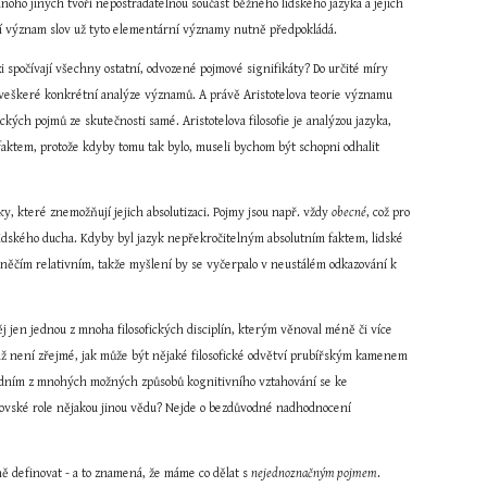
 mnoho jiných tvoří nepostradatelnou součást běžného lidského jazyka a jejich 
jší význam slov už tyto elementární významy nutně předpokládá.
i spočívají všechny ostatní, odvozené pojmové signifikáty? Do určité míry 
 veškeré konkrétní analýze významů. A právě Aristotelova teorie významu 
ických pojmů ze skutečnosti samé. Aristotelova filosofie je analýzou jazyka, 
aktem, protože kdyby tomu tak bylo, museli bychom být schopni odhalit 
y, které znemožňují jejich absolutizaci. Pojmy jsou např. vždy 
obecné
, což pro 
idského ducha. Kdyby byl jazyk nepřekročitelným absolutním faktem, lidské 
 něčím relativním, takže myšlení by se vyčerpalo v neustálém odkazování k 
j jen jednou z mnoha filosofických disciplín, kterým věnoval méně či více 
ěvadž není zřejmé, jak může být nějaké filosofické odvětví prubířským kamenem 
n jedním z mnohých možných způsobů kognitivního vztahování se ke 
covské role nějakou jinou vědu? Nejde o bezdůvodné nadhodnocení 
tně definovat - a to znamená, že máme co dělat s 
nejednoznačným pojmem
. 