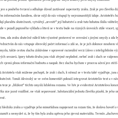
 jen u pouhého tvrzení a odhaluje důvod zastávané superiority zraku. Zrak je pro člověka důl
ým informačním kanálem, skrze nějž do nás vstupují ty nejrozmanitější údaje. Aristotelés ho
ají pluralitu skutečnosti, vytvářejí „zevnitř" její bohatství a zrak tuto bohatou škálu viditel
zde v pozadí popisného výkladu a která se v textu bude na různých úrovních stále vracet, s
o tom, zda zraku skutečně náleží toto výsostné postavení ve srovnání s jinými smysly a zda b
třednictvím do nás vstupuje obrovský počet informací a zdá se, že je jich dokonce mnohem v
myslu, takže cestou sluchu získáváme v upravené racionální verzi (slovo s inteligibilním v
ivých senzorů. Spory tohoto druhu jsou však zřejmě neplodné, neboť zrak i sluch se vzájem
ých vjemů plnou informační hodnotu a naopak. Bez sluchu bychom v procesu učení jen stěží 
Aristotela však můžeme pochopit, že zrak i sluch, k němuž se v textu také vyjadřuje, jsou dv
utečnit. Tomáš Akvinský se ve svém komentáři pokouší integrovat Aristotelův text a v návaz
m teze je „blízkost" těchto smyslů lidskému rozumu. Ve hře je evidentně Aristotelova konce
ěka sice jasně rozdílné, ne však separované. Substanciální jednota člověka působí, že jeho
trné.
z hlediska zraku a vyjadřuje jeho mimořádnou napojenost na rozum tím, že doslova hovoří o 
umět a nemyslet si, že by tím byla zraku upřena jeho zjevná materialita. Termín „duchovnos