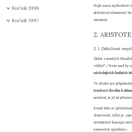
Projít znovu myšlenkové ce
Ročník 1998
definitivně eliminovat. Na
Ročník 1997
minulosti.
2. ARISTOT
2. 1. Důležitost smy
Žádné z mnohých filosofic
vědění".
 Tento soud by si
3
následujících knihách 
Me
Ve zkratce jen připomeňme
tendenci člověka k aktu
poznávat, je již od přiroze
Kromě toho se spřízněnost
skutečnosti, nýbrž je „spe
Aristotelově koncepci met
eminentně spontánní.
5