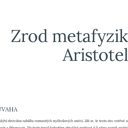
ip to main content
Skip to navigat
Zrod metafyzik
Aristote
 ÚVAHA
a skýtá obrovskou nabídku rozmanitých myšlenkových směrů. Zdá se, že tento stav vnitřně s
ětvuje a diferencuje. Zda tento trend hodnotíme převážně pozitivně či k němu naopak zaujím