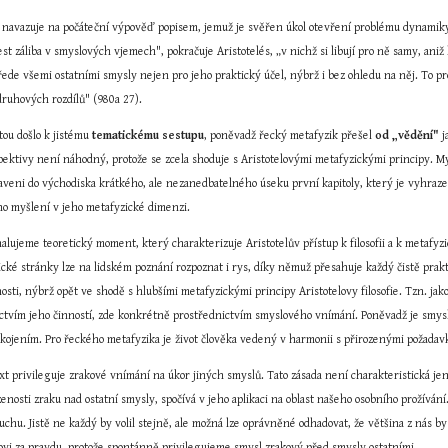
y navazuje na počáteční výpověď popisem, jemuž je svěřen úkol otevření problému dynamiky l
t záliba v smyslových vjemech", pokračuje Aristotelés, „v nichž si libují pro ně samy, aniž h
de všemi ostatními smysly nejen pro jeho praktický účel, nýbrž i bez ohledu na něj. To pro
druhových rozdílů" (980a 27).
ou došlo k jistému 
tematickému sestupu
, poněvadž řecký metafyzik přešel 
od „vědění" 
j
ektivy není náhodný, protože se zcela shoduje s Aristotelovými metafyzickými principy. M
taveni do východiska krátkého, ale nezanedbatelného úseku první kapitoly, který je vyhraz
ho myšlení v jeho metafyzické dimenzi.
ujeme teoretický moment, který charakterizuje Aristotelův přístup k filosofii a k metafyzi
cké stránky lze na lidském poznání rozpoznat i rys, díky němuž přesahuje každý čistě prakti
osti, nýbrž opět ve shodě s hlubšími metafyzickými principy Aristotelovy filosofie. Tzn. j
nictvím jeho činností, zde konkrétně prostřednictvím smyslového vnímání. Poněvadž je smys
kojením. Pro řeckého metafyzika je život člověka vedený v harmonii s přirozenými požadav
ext privileguje zrakové vnímání na úkor jiných smyslů. Tato zásada není charakteristická jen 
enosti zraku nad ostatní smysly, spočívá v jeho aplikaci na oblast našeho osobního prožívání
luchu. Jistě ne každý by volil stejně, ale možná lze oprávněné odhadovat, že většina z nás b
ovi za pravdu, protože spontánně privilegujeme smysl zrakový před smysly ostatními.