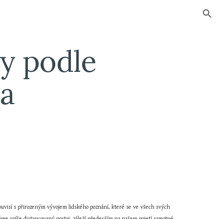
ion
y podle 
la
ouvisí s přirozeným vývojem lidského poznání, které se ve všech svých 
áme spíše distancovaný postoj, záleží především na našem pojetí samotné 