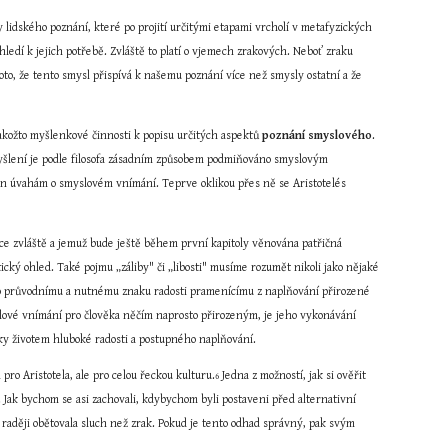
idského poznání, které po projití určitými etapami vrcholí v metafyzických 
ledí k jejich potřebě. Zvláště to platí o vjemech zrakových. Neboť zraku 
to, že tento smysl přispívá k našemu poznání více než smysly ostatní a že 
akožto myšlenkové činnosti k popisu určitých aspektů 
poznání smyslového
. 
yšlení je podle filosofa zásadním způsobem podmiňováno smyslovým 
en úvahám o smyslovém vnímání. Teprve oklikou přes ně se Aristotelés 
ce zvláště a jemuž bude ještě během první kapitoly věnována patřičná 
cký ohled. Také pojmu „záliby" či „libosti" musíme rozumět nikoli jako nějaké 
ako průvodnímu a nutnému znaku radosti pramenícímu z naplňování přirozené 
lové vnímání pro člověka něčím naprosto přirozeným, je jeho vykonávání 
ky životem hluboké radosti a postupného naplňování.
pro Aristotela, ale pro celou řeckou kulturu.
 Jedna z možností, jak si ověřit 
6
. Jak bychom se asi zachovali, kdybychom byli postaveni před alternativní 
y raději obětovala sluch než zrak. Pokud je tento odhad správný, pak svým 