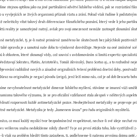
ledíme stejnou optikou jako na jiné partikulární odvětví lidského vědění, pak se rozrůstání fil
o u vyvíjejících se živých organismů příznak růstu a zrání. Pokud však řadíme k podstatným 
ě nekriticky vítat takový druh diferenciace filosofického poznání, který vede k jeho partikul
ktů reality je samozřejmě nutný, avšak pro svoji omezenost nemůže zastoupit zkoumání skut
zeně metafyzické, tj. je-li nutně primárně zaměřeno ke skutečnosti bez jakýchkoli pozitivní
 také opravdu je a samotná naše doba to výmluvně dosvědčuje. Nejenže na oné zmíněné scé
ů k oblastem, které zkoumají vědy, což souvisí s uvědomováním si limitů expertiz specialis
představují Sokrates, Platón, Aristotelés, Tomáš Akvinský, Duns Scotus aj., a to rozhodně nej
objevování radikálně nových a zásadně originálních řešení problémů dnešní doby, poněvadž
ůraz na originalitu je negací původu (origo), jenž leží mimo nás, což je od dob Descarta bo
me nevyhnutelnost metafyzické dimenze lidského myšlení, stáváme se imunní vůči umělé a
ynamismu takového významu, že se pro oficiální vzdělanost stala alespoň v některých aspe
dnutí rozpornosti každé antimetafyzické pozice. Neobejitelnost metafyziky se projevuje práv
tně metafyzické. Metafyzika je tedy „kamenem úrazu" pro řadu originálních myslitelů.
e něco, co musí každý myslící tvor bezpodmínečně respektovat, nechce-li své ideje nechat ro
řes veškerou snahu nedokážeme nikdy zbavit? To je asi první otázka toho, kdo vystřízlivěl z e
-li však na problém hledět tímto způsobem, tj. podlehneme-li našemu prvnímu dojmu poté, co