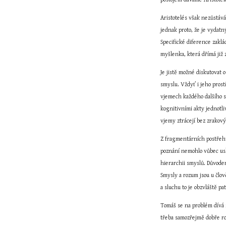
Aristotelés však nezůstává
jednak proto, že je vydatn
Specifické diference zaklád
myšlenka, která dřímá již 
Je jistě možné diskutovat 
smyslu. Vždyť i jeho pros
vjemech každého dalšího s
kognitivními akty jednotl
vjemy ztrácejí bez zrakov
Z fragmentárních postřehů 
poznání nemohlo vůbec usk
hierarchii smyslů. Důvode
Smysly a rozum jsou u člov
a sluchu to je obzvláště pa
Tomáš se na problém dívá 
třeba samozřejmě dobře roz