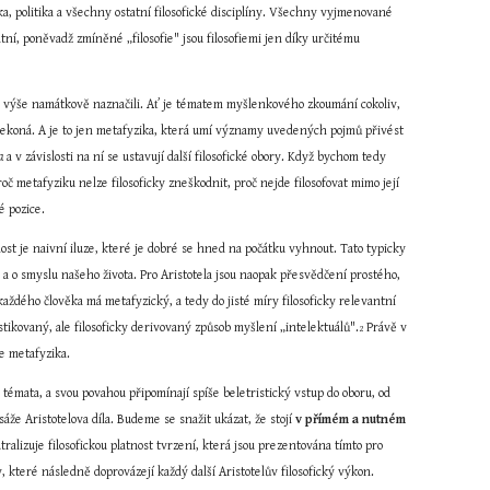
tika, politika a všechny ostatní filosofické disciplíny. Všechny vyjmenované 
átní, poněvadž zmíněné „filosofie" jsou filosofiemi jen díky určitému 
iž výše namátkově naznačili. Ať je tématem myšlenkového zkoumání cokoliv, 
nekoná. A je to jen metafyzika, která umí významy uvedených pojmů přivést 
a
 a v závislosti na ní se ustavují další filosofické obory. Když bychom tedy 
roč metafyziku nelze filosoficky zneškodnit, proč nejde filosofovat mimo její 
é pozice.
st je naivní iluze, které je dobré se hned na počátku vyhnout. Tato typicky 
a o smyslu našeho života. Pro Aristotela jsou naopak přesvědčení prostého, 
každého člověka má metafyzický, a tedy do jisté míry filosoficky relevantní 
stikovaný, ale filosoficky derivovaný způsob myšlení „intelektuálů".
 Právě v 
2
e metafyzika.
 témata, a svou povahou připomínají spíše beletristický vstup do oboru, od 
e Aristotelova díla. Budeme se snažit ukázat, že stojí 
v přímém a nutném 
ralizuje filosofickou platnost tvrzení, která jsou prezentována tímto pro 
které následně doprovázejí každý další Aristotelův filosofický výkon.