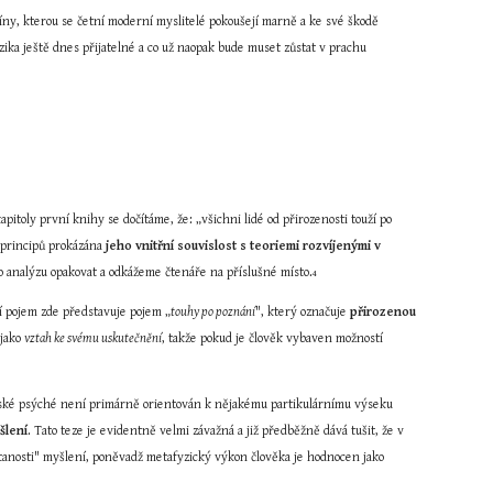
íny, kterou se četní moderní myslitelé pokoušejí marně a ke své škodě 
zika ještě dnes přijatelné a co už naopak bude muset zůstat v prachu 
apitoly první knihy se dočítáme, že: „všichni lidé od přirozenosti touží po 
 principů prokázána 
jeho vnitřní souvislost s teoriemi rozvíjenými v 
to analýzu opakovat a odkážeme čtenáře na příslušné místo.
4
ní pojem zde představuje pojem „
touhy po poznání
", který označuje 
přirozenou 
jako 
vztah ke svému uskutečnění
, takže pokud je člověk vybaven možností 
idské psýché není primárně orientován k nějakému partikulárnímu výseku 
šlení
. Tato teze je evidentně velmi závažná a již předběžně dává tušit, že v 
tanosti" myšlení, poněvadž metafyzický výkon člověka je hodnocen jako 