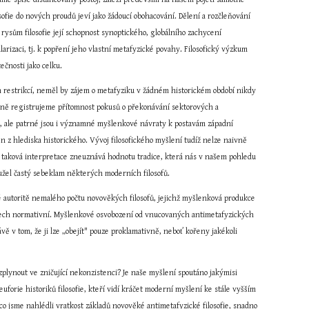
osofie do nových proudů jeví jako žádoucí obohacování. Dělení a rozčleňování 
rysům filosofie její schopnost synoptického, globálního zachycení 
arizaci, tj. k popření jeho vlastní metafyzické povahy. Filosofický výzkum 
ečnosti jako celku.
ch restrikcí, neměl by zájem o metafyziku v žádném historickém období nikdy 
ně registrujeme přítomnost pokusů o překonávání sektorových a 
tů, ale patrné jsou i významné myšlenkové návraty k postavám západní 
en z hlediska historického. Vývoj filosofického myšlení tudíž nelze naivně 
 taková interpretace zneuznává hodnotu tradice, která nás v našem pohledu 
hužel častý sebeklam některých moderních filosofů.
utoritě nemalého počtu novověkých filosofů, jejichž myšlenková produkce 
ktech normativní. Myšlenkové osvobození od vnucovaných antimetafyzických 
ě v tom, že ji lze „obejít" pouze proklamativně, neboť kořeny jakékoli 
zplynout ve zničující nekonzistenci? Je naše myšlení spoutáno jakýmisi 
uforie historiků filosofie, kteří vidí kráčet moderní myšlení ke stále vyšším 
 jsme nahlédli vratkost základů novověké antimetafyzické filosofie, snadno 