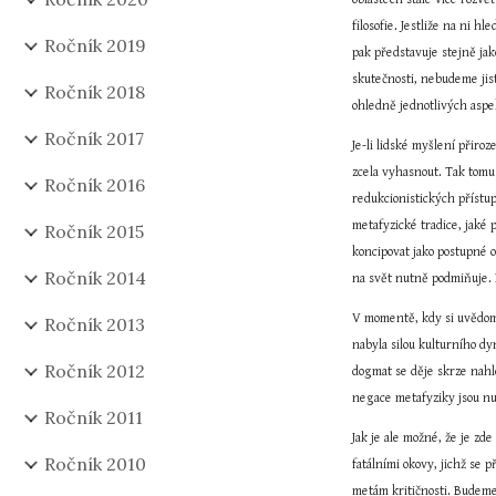
filosofie. Jestliže na ni h
Ročník 2019
pak představuje stejně jak
skutečnosti, nebudeme jist
Ročník 2018
ohledně jednotlivých aspe
Ročník 2017
Je-li lidské myšlení přiro
zcela vyhasnout. Tak tomu
Ročník 2016
redukcionistických přístup
metafyzické tradice, jaké 
Ročník 2015
koncipovat jako postupné 
Ročník 2014
na svět nutně podmiňuje. D
V momentě, kdy si uvědomí
Ročník 2013
nabyla silou kulturního d
Ročník 2012
dogmat se děje skrze nahlé
negace metafyziky jsou nu
Ročník 2011
Jak je ale možné, že je zd
Ročník 2010
fatálními okovy, jichž se p
metám kritičnosti. Budeme