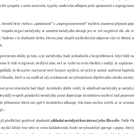
cítit sympatie s oním masivním, typicky moderním odbojem proti spoutanosti a naprogramovan
 Hovořit beze všeho o „spoutanosti" a „naprogramovanosti" myšlení znamená přijmout pojmy
 V rozpadu negací metafyziky se samotná metafyzika ukazuje jen ve své negativní síle, ale 
", budeme s to zhodnotit ztrátu, kterou jsme utrpěli myšlenkovým odporem vůči ní. Možná se
m.
povězením otázky po tom, co je metafyzika, bude jednoduchá a bezproblémová. Když tolik nad
me-li však rezignovat, nezbývá nám, než se vydat na cestu hledání s nadějí, že uspějeme. Je
dpokládá, že Descartes narýsoval nové hranice myšlení, od nichž je možné směřovat kupředu, al
filosofie, kteří si na rozdíl od něj uvědomovali nevyhnutelnost objektivního nároku metafyzik
at první orientační bod. Např. Aristotelés dobře věděl, že odmítnutí metafyziky je metafyz
Neustálý respekt požadavků metafyziky jasně doporučuje Aristotelovo myšlení naší pozornost
aše přítomnost, která nás zpět k Aristotelovi odkazuje. Kdo tomu nechce uvěřit, ať se seznám
jí.
1
 již předběžně pozitivně ohodnotit 
základní metafyzickou intenci jeho filosofie
. Podle Pl
 myslící lidský tvor totiž ve svém každodenním životě nevyhnutelně operuje s pojmy, který