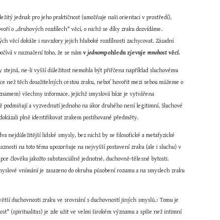
ežitý jednak pro jeho praktičnost (umožňuje naši orientaci v prostředí), 
voří o „druhových rozdílech" věcí, o nichž se díky zraku dozvídáme. 
ných věcí dokáže i navzdory jejich hluboké rozdílnosti zachycovat. Zásadní 
počívá v naznačení toho, že se nám 
v 
jednom
pohledu zjevuje 
mnohost 
věcí
.
y stejná, ne-li vyšší důležitost nemohla být přiřčena například sluchovému 
íce než těch dosažitelných cestou zraku, neboť hovořit mezi sebou můžeme o 
ýznamem) všechny informace, jejichž smyslová báze je vytvářena 
ně podmiňují a vyzvednutí jednoho na úkor druhého není legitimní. Sluchové 
dokázali plně identifikovat zrakem postihované předměty.
a nejdůležitější lidské smysly, bez nichž by se filosofické a metafyzické 
nosti na toto téma upozorňuje na nejvyšší postavení zraku (ale i sluchu) v 
pce člověka jakožto substanciálně jednotné, duchovně-tělesné bytosti. 
 smyslové vnímání je zasazeno do okruhu působení rozumu a na smyslech zraku 
větší duchovnosti zraku ve srovnání s duchovností jiných smyslů.
 Tomu je 
7
t" (spiritualitas) je zde užit ve velmi širokém významu a spíše než intimní 