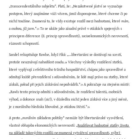
„transcendentálního subjektu". Platí, že: „Nezakotvené jáství se vyznačuje 
postojem, který zaujímáme vůči věcem, jimiž disponujeme, které chceme či po 
nichž toužíme. Znamená to, že vždy existuje rozdíl mezi hodnotami, které 
mám
, 
a osobou, jíž 
jsem
."
 To se ukáže jako zásadní právě v otázkách spojených s 
23
principem diference (II. princip spravedlnosti), socioekonomických nerovností, 
různosti schopností.
Sandel rekapituluje Rawlse, když říká: „...libertariáni se dostávají na scestí, 
protože neuznávají nahodilost osudu.
 Všechny výsledky rozdělení statků, 
24
které vyplývají z efektivního tržního hospodářství, chápou jako spravedlivé a 
odmítají každé přerozdělení s odůvodněním, že lidé mají právo na statky, které 
získali, pokud při jejich získávání nepodváděli."
 A pokračuje na stejném místě: 
25
„Rawls tento princip odmítá s odůvodněním, že rozdělení talentů, osobních 
výhod, a dokonce snah (sic!), v důsledku nichž jeden získává více a jiný méně, 
je z morálního hlediska libovolné, je otázkou štěstí."
26
A proto „
morálním
 základem politiky" nemůže být libertariánské vysvětlení, 
vlastně obhajoba ekonomických nerovností: „
Rozdělovat hodnotné statky života 
na základě takovýchto rozdílů neznamená vytváření spravedlnosti, nýbrž 