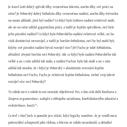
Je Karel Gott dobrý zpěvák díky vrozenému talentu, anebo díky své práci na 
něm? Je Poborský dobrý fotbalista díky vrozenému nadání, anebo díky tréninku 
na onom základě, jímž byl nadán? Co když bylo Gottovo nadání relativně malé, 
ale on na něm udělal gigantickou práci, a tudíž je lepším zpěvákem, než bylo 
jeho původní nadání? Co když bylo Poborského nadání relativně velké, on ho 
však dostatečně nerozvíjel, a tudíž je horším fotbalistou, než by byl mohl být, 
kdyby své původní nadání býval rozvíjel více? Jiří Fuchs je také fotbalistou, 
aktuálně zřejmě horším než Poborský. Ale co když bylo nadání Poborského tak 
velké a on s ním udělal tak málo, a nadání Fuchse bylo tak malé a on s ním 
udělal tak mnoho, že i když je Poborský v absolutním srovnání lepším 
fotbalistou než Fuchs, Fuchs je relativně lepším fotbalistou, neboť svůj talent 
rozvíjel více než Poborský?
To nikdo neví a nikdo to ani nemůže objektivně říci, a tím celá další Rawlsova a 
Znojova argumentace, usilující o obhajobu socialismu, konfiskatorního zdanění a 
redistribuce, končí."
7
Co teď s tím? Joch si pomůže jen zčásti, když logicky namítne, že je rozdíl mezi 
potenciální schopností jako vlohou, o kterou se nikdo nezasloužil, a aktuální 