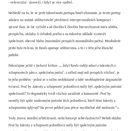
- referenční - úroveň), i když se více nadřel.
Nehledě na to, že se proti takovémuto postupu bouří ekonomie, je tento postup 
založen na známé utilitaristické představě interpersonálních komparací - 
zjevné iluzi, že lze vyčíslit a od člověka k člověku hierarchizovat míru užitku, 
prospěchu, zásluhy či čehokoli jiného a na takovém základě vystavět 
společnost, obecné blaho (maximální prospěch maximálního počtu). Mnohokrát 
proto bylo řečeno, že Rawls oponuje utilitarismu, a to i v této jeho klasické 
podobě.
Pokračujme ještě v Jochově kritice: „...když Rawls raději mluví o talentech a 
schopnostech jako o ‚společném jmění‘, z něhož mají mít prospěch všichni‘, je 
to jeho problém - jedná se o ničím nedokázané a také neobhajitelné dogmatické 
tvrzení. Proč by ‚talenty a schopnosti‘ jednotlivců měly být ‚společným jměním‘ 
společnosti? To dogmaticky tvrdí všichni socialisté a komunisté. Proč by 
neměly být spíše soukromým jměním těch jednotlivců, kteří těmi talenty a 
schopnostmi oplývají? Na první pohled jsou přece myslitelné obě možnosti."
13
Tedy znovu: morální arbitrárnost, nebo koncept sebevlastnictví? Neboli otázka: 
Proč by talenty a schopnosti jednotlivců měly být společným jměním 