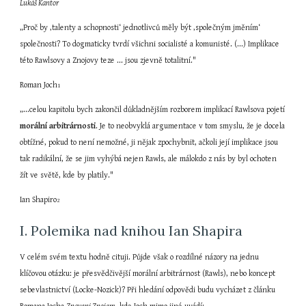
Lukáš Kantor
„Proč by ‚talenty a schopnosti‘ jednotlivců měly být ‚společným jměním‘ 
společnosti? To dogmaticky tvrdí všichni socialisté a komunisté. (...) Implikace 
této Rawlsovy a Znojovy teze ... jsou zjevně totalitní."
Roman Joch
1
„...celou kapitolu bych zakončil důkladnějším rozborem implikací Rawlsova pojetí 
morální arbitrárnosti
. Je to neobvyklá argumentace v tom smyslu, že je docela 
obtížné, pokud to není nemožné, ji nějak zpochybnit, ačkoli její implikace jsou 
tak radikální, že se jim vyhýbá nejen Rawls, ale málokdo z nás by byl ochoten 
žít ve světě, kde by platily."
Ian Shapiro
2
I. Polemika nad knihou Ian Shapira
V celém svém textu hodně cituji. Půjde však o rozdílné názory na jednu 
klíčovou otázku: je přesvědčivější morální arbitrárnost (Rawls), nebo koncept 
sebevlastnictví (Locke-Nozick)? Při hledání odpovědi budu vycházet z článku 