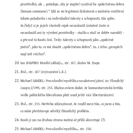
prostředků, ale .. požaduje, aby je majitel využíval ke společnému dobru 
(bonum commune)." Zdá se mi legitimní diskutovat o možném rozšíření 
tohoto požadavku i na individuální talenty a schopnosti, tím spíše, 
že/když si je jejich vlastník nijak nezasloužil (ostatně často si 
nezasloužil ani ty výrobní prostředky - stačilo a stačí se dobře narodit) - 
a přesně to Rawls činí. Tedy: talenty a schopnosti jako „společné 
jmění", jako to, co má sloužit „společnému dobru", to, z čeho „prospěch 
mají mít všichni".
Ian SHAPIRO: 
Morální základy...
, str. 187, doslov M. Znoje.
Ibid
., str. 187 (zvýraznění L.K.).
Michael SANDEL: 
Procedurální republika a nezakotvené jáství
, in: 
Filosofický 
časopis 2/1995
, str. 255. Dlužno ovšem dodat, že komunitaristická kritika 
vedle politického liberalismu platí snad ještě více libertariánství.
Ibid
., str. 255. Netřeba zdůrazňovat, že rozdíl mezi tím, co jsem a tím, 
co mám představuje odvěký filosofický problém.
Rawls ji zas na druhou stranu možná až příliš akcentuje (?).
Michael SANDEL: 
Procedurální republika...
, str. 258.