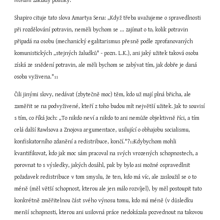
morální
 základy politiky.
Shapiro cituje tato slova Amartya Sena: „Když třeba uvažujeme o spravedlnosti 
při rozdělování potravin, neměli bychom se ... zajímat o to, kolik potravin 
připadá na osobu (mechanický egalitarismus přesně podle zprofanovaných 
komunistických „stejných žaludků" - pozn. L.K.), ani jaký užitek taková osoba 
získá ze snědení potravin, ale měli bychom se zabývat tím, jak dobře je daná 
osoba vyživena."
11
Čili jinými slovy, nedávat (zbytečně moc) těm, kdo už mají plná břicha, ale 
zaměřit se na podvyživené, kteří z toho budou mít největší užitek. Jak to souvisí 
s tím, co říká Joch: „To nikdo neví a nikdo to ani nemůže objektivně říci, a tím 
celá další Rawlsova a Znojova argumentace, usilující o obhajobu socialismu, 
konfiskatorního zdanění a redistribuce, končí."?
Kdybychom mohli 
12
kvantifikovat, kdo jak moc sám pracoval na svých vrozených schopnostech, a 
porovnat to s výsledky, jakých dosáhl, pak by bylo asi možné ospravedlnit 
požadavek redistribuce v tom smyslu, že ten, kdo má víc, ale zasloužil se o to 
méně (měl větší schopnost, kterou ale jen málo rozvíjel), by měl postoupit tuto 
konkrétně změřitelnou část svého výnosu tomu, kdo má méně (v důsledku 
menší schopnosti, kterou ani usilovná práce nedokázala pozvednout na takovou 