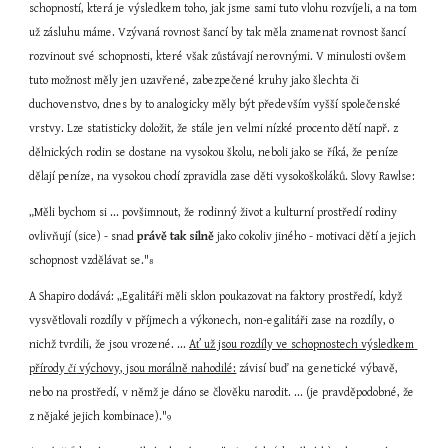
schopností, která je výsledkem toho, jak jsme sami tuto vlohu rozvíjeli, a na tom 
už zásluhu máme. Vzývaná rovnost šancí by tak měla znamenat rovnost šancí 
rozvinout své schopnosti, které však zůstávají nerovnými. V minulosti ovšem 
tuto možnost měly jen uzavřené, zabezpečené kruhy jako šlechta či 
duchovenstvo, dnes by to analogicky měly být především vyšší společenské 
vrstvy. Lze statisticky doložit, že stále jen velmi nízké procento dětí např. z 
dělnických rodin se dostane na vysokou školu, neboli jako se říká, že peníze 
dělají peníze, na vysokou chodí zpravidla zase děti vysokoškoláků. Slovy Rawlse:
„Měli bychom si ... povšimnout, že rodinný život a kulturní prostředí rodiny 
ovlivňují (sice) - snad 
právě tak silně
 jako cokoliv jiného - motivaci dětí a jejich 
schopnost vzdělávat se."
8
A Shapiro dodává: „Egalitáři měli sklon poukazovat na faktory prostředí, když 
vysvětlovali rozdíly v příjmech a výkonech, non-egalitáři zase na rozdíly, o 
nichž tvrdili, že jsou vrozené. ... 
Ať už jsou rozdíly ve schopnostech výsledkem 
přírody 
či
 výchovy, jsou morálně nahodilé:
závisí buď na genetické výbavě, 
nebo na prostředí, v němž je dáno se člověku narodit. ... (je pravděpodobné, že 
z nějaké jejich kombinace)."
9