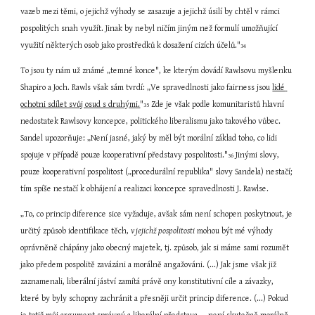
vazeb mezi těmi, o jejichž výhody se zasazuje a jejichž úsilí by chtěl v rámci 
pospolitých snah využít. Jinak by nebyl ničím jiným než formulí umožňující 
využití některých osob jako prostředků k dosažení cizích účelů."
34
To jsou ty nám už známé „temné konce", ke kterým dovádí Rawlsovu myšlenku 
Shapiro a Joch. Rawls však sám tvrdí: „Ve spravedlnosti jako fairness jsou 
lidé 
ochotni sdílet svůj osud s druhými.
"
 Zde je však podle komunitaristů hlavní 
35
nedostatek Rawlsovy koncepce, politického liberalismu jako takového vůbec. 
Sandel upozorňuje: „Není jasné, jaký by měl být morální základ toho, co lidi 
spojuje v případě pouze kooperativní představy pospolitosti."
 Jinými slovy, 
36
pouze kooperativní pospolitost („procedurální republika" slovy Sandela) nestačí; 
tím spíše nestačí k obhájení a realizaci koncepce spravedlnosti J. Rawlse.
„To, co princip diference sice vyžaduje, avšak sám není schopen poskytnout, je 
určitý způsob identifikace těch, 
v jejichž pospolitosti
 mohou být mé výhody 
oprávněně chápány jako obecný majetek, tj. způsob, jak si máme sami rozumět 
jako předem pospolitě zavázáni a morálně angažováni. (...) Jak jsme však již 
zaznamenali, liberální jáství zamítá právě ony konstitutivní cíle a závazky, 
které by byly schopny zachránit a přesněji určit princip diference. (...) Pokud 