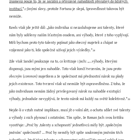
znamená pouze to, že se sociální a přirozené nahodilosti přenášejí do lidských 
institucí.
"
Jinými slovy, protože Fortuna je slepá, Spravedlnost takovou být 
27 
nemůže.
Rawls však jde ještě dál: „Jako individua si nezasluhujeme ani talenty, které 
nám byly uděleny naším šťastným osudem, ani výhody, které z toho vyplývají. 
Měli bychom proto tyto talenty pojímat jako obecný majetek a chápat se 
vzájemně jako ti, kdo společně užívají jejich výsledky."
28
Zde však Sandel poukazuje na to, co kritizuje i Joch: „...výhody, kterými 
disponuji, jsou mými jen nahodile. Toto však končí tvrzením, že jsou proto 
obecným
 (
common
) majetkem a že společnost má přednostní nárok na plody 
jejich existence. Toto tvrzení však už nemůže být ospravedlněno. Z toho, že 
jako individuum nemám žádný privilegovaný nárok na nahodile existující 
výhody, jednoduše nevyplývá, že tento nárok má každý na světě kolektivně."
29
Nejde-li o vztah nutné implikace, musí jít o volní akt, o ochotu sdílet své talenty 
a výhody z nich plynoucí s ostatními. Tím spíše, že Roman Joch svou kritiku 
vyostřuje: „Proč by ‚talenty a schopnosti‘ jednotlivců měly být ‚společným 
jměním‘ společnosti? ... Proč by neměly být spíše soukromým jměním těch 