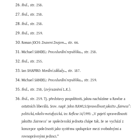
Ibid
., str. 258.
Ibid
., str. 258.
Ibid
., str. 258.
Ibid
., str. 259.
Roman JOCH: 
Znaveni Znojem...
, str. 66.
Michael SANDEL: 
Procedurální republika...
, str. 258.
Ibid
., str. 255.
Ian SHAPIRO: 
Morální základy...
, str. 187.
Michael SANDEL: 
Procedurální republika...
, str. 259.
Ibid
., str. 258, (zvýraznění L.K.).
Ibid
., str. 259. Tj. představy pospolitosti, jakou nacházíme u Rawlse a 
ostatních liberálů. Srov. např. John RAWLS:
Spravedlnost jakožto „fairness": 
politická, nikoliv metafyzická
, in: 
Reflexe 14/1995
: „V pojetí spravedlnosti 
jakožto ‚fairness‘ se společenská jednota chápe tak, že se vychází z 
koncepce společnosti jako systému spolupráce mezi svobodnými a 
rovnoprávnými jedinci."