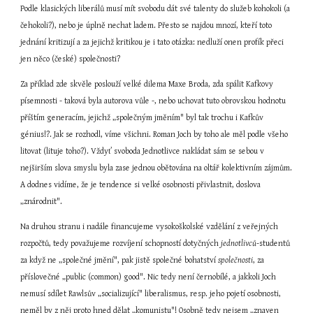
Podle klasických liberálů musí mít svobodu dát své talenty do služeb kohokoli (a 
čehokoli?), nebo je úplně nechat ladem. Přesto se najdou mnozí, kteří toto 
jednání kritizují a za jejichž kritikou je i tato otázka: nedluží onen profík přeci 
jen něco (české) společnosti?
Za příklad zde skvěle poslouží velké dilema Maxe Broda, zda spálit Kafkovy 
písemnosti - taková byla autorova vůle -, nebo uchovat tuto obrovskou hodnotu 
příštím generacím, jejichž „společným jměním" byl tak trochu i Kafkův 
génius!?. Jak se rozhodl, víme všichni. Roman Joch by toho ale měl podle všeho 
litovat (lituje toho?). Vždyť svoboda Jednotlivce nakládat sám se sebou v 
nejširším slova smyslu byla zase jednou obětována na oltář kolektivním zájmům. 
A dodnes vidíme, že je tendence si velké osobnosti přivlastnit, doslova 
„znárodnit".
Na druhou stranu i nadále financujeme vysokoškolské vzdělání z veřejných 
rozpočtů, tedy považujeme rozvíjení schopností dotyčných 
jednotlivců
-studentů 
za když ne „společné jmění", pak jistě společné bohatství 
společnosti
, za 
příslovečné „public (common) good". Nic tedy není černobílé, a jakkoli Joch 
nemusí sdílet Rawlsův „socializující" liberalismus, resp. jeho pojetí osobnosti, 
neměl by z něj proto hned dělat „komunistu"! Osobně tedy nejsem „znaven 