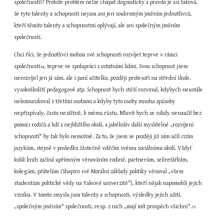
společnosti!? Protože problém nelze chápat dogmaticky a pravda je asi taková, 
že tyto talenty a schopnosti nejsou ani jen soukromým jměním jednotlivců, 
kteří těmito talenty a schopnostmi oplývají, ale ani společným jměním 
společnosti.
Chci říci, že jednotlivci mohou své schopnosti rozvíjet teprve v rámci 
společnosti
, teprve ve spolupráci s ostatními lidmi. Svou schopnost jsem 
14
nerozvíjel jen já sám, ale i paní učitelka, později profesoři na střední škole, 
vysokoškolští pedagogové atp. Schopnost bych stěží rozvinul, kdybych neustále 
nekomunikoval s třetími osobami a kdyby tyto osoby mnoha způsoby 
nepřispívaly, často nezištně, k mému růstu. Mluvit bych se nikdy nenaučil bez 
pomoci rodičů a lidí z nejbližšího okolí, a jakékoliv další myslitelné „rozvíjení 
schopností" by tak bylo nemožné. Za to, že jsem se později již sám učil cizím 
jazykům, stejně v posledku částečně vděčím svému sociálnímu okolí. Vždyť 
kolik knih začíná upřímným věnováním rodině, partnerům, sekretářkám, 
kolegům, přátelům (Shapiro své Morální základy politiky věnoval „všem 
studentům politické vědy na Yaleově univerzitě"), kteří nějak napomohli jejich 
vzniku. V tomto smyslu jsou talenty a schopnosti, výsledky jejich užití, 
„společným jměním" společnosti, resp. z nich „mají mít prospěch všichni".
15