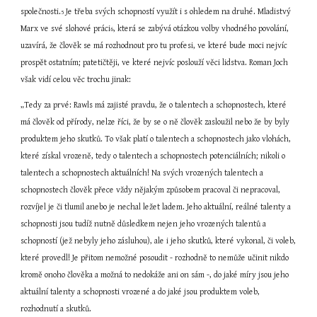
společnosti.
 Je třeba svých schopností využít i s ohledem na druhé. Mladistvý 
5
Marx ve své slohové práci
, která se zabývá otázkou volby vhodného povolání, 
6
uzavírá, že člověk se má rozhodnout pro tu profesi, ve které bude moci nejvíc 
prospět ostatním; patetičtěji, ve které nejvíc poslouží věci lidstva. Roman Joch 
však vidí celou věc trochu jinak:
„Tedy za prvé: Rawls má zajisté pravdu, že o talentech a schopnostech, které 
má člověk od přírody, nelze říci, že by se o ně člověk zasloužil nebo že by byly 
produktem jeho skutků. To však platí o talentech a schopnostech jako vlohách, 
které získal vrozeně, tedy o talentech a schopnostech potenciálních; nikoli o 
talentech a schopnostech aktuálních! Na svých vrozených talentech a 
schopnostech člověk přece vždy nějakým způsobem pracoval či nepracoval, 
rozvíjel je či tlumil anebo je nechal ležet ladem. Jeho aktuální, reálné talenty a 
schopnosti jsou tudíž nutně důsledkem nejen jeho vrozených talentů a 
schopností (jež nebyly jeho zásluhou), ale i jeho skutků, které vykonal, či voleb, 
které provedl! Je přitom nemožné posoudit - rozhodně to nemůže učinit nikdo 
kromě onoho člověka a možná to nedokáže ani on sám -, do jaké míry jsou jeho 
aktuální talenty a schopnosti vrozené a do jaké jsou produktem voleb, 
rozhodnutí a skutků.