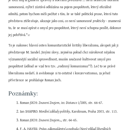
je totiž můj argument správný a liberální představa ... není skutečně morálně 
samonosná, nýbrž zůstává odkázána na pojem pospolitosti, který oficiálně 
odmítá, potom bychom měli počítat s tím, že se také politická praxe, která tuto 
představu ztělesňuje, ukazuje jako cosi, co není samonosné 
prakticky
 - znamená 
to, že se musí opírat o smysl pro pospolitost, který není schopna posílit, dokonce 
jej pohřbívá."
37
To je nakonec hlavní osten komunitaristické kritiky liberalismu, alespoň jak ji 
představuje M. Sandel. Jinými slovy, zejména pokud chci nárokovat nějakou 
významnější sociální spravedlnost, musím současně kultivovat smysl pro 
pospolitost (odkud se vzal ten tzv. „rodinný komunismus"?). Leč to se právě 
liberalismu nedaří. A uvědomuje si to ostatně i konzervatismus, za jehož 
přívržence se prohlašuje Roman Joch.
Poznámky:
Roman JOCH: 
Znaveni Znojem
, in: 
Distance 1/2005
, str. 66-67.
Ian SHAPIRO: 
Morální základy politiky
, Karolinum, Praha 2003, str. 113.
Roman JOCH: 
Znaveni Znojem...,
 str. 64-65.
F. A. HAYEK: 
Právo, zákonodárství a svoboda
(Nový výklad liberálních 