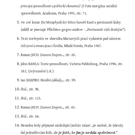
principů spravedlnosti a politické ekonomie)
 2) Fata morgána sociální 
spravedlnosti. Academia, Praha 1991, str. 71.
Ve své knize 
Die Metaphysik der Sitten
 hovoří Kant o povinnosti lásky 
(oddíl se jmenuje Pflichten gegen andere - „Povinnosti vůči druhým").
Text zveřejněn ve sborníku Marxových prací vydaném pod názvem 
Odcizení a emancipace člověka
, Mladá fronta, Praha 1967.
Roman JOCH: 
Znaveni Znojem...
, str. 65.
John RAWLS: 
Teorie spravedlnosti
, Victoria Publishing, Praha 1994, str. 
182, (zvýraznění L.K.).
Ian SHAPIRO: 
Morální základy...
, str. 99.
Ibid
., str. 98.
Ibid
., str. 115.
Roman JOCH: 
Znaveni Znojem...,
 str. 65.
Ibid
., str. 66.
Nemohu tedy přijmout následující Jochův názor: „Je možné, že talenty 
dal jednotlivcům Bůh, ale 
je jisté, že jim je nedala společnost
." 