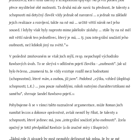
jednotlivců, kteří těmi talenty a schopnostmi oplývají? Na první pohled jsou 
přece myslitelné obě možnosti. Ta druhá má ale navíc tu přednost, že talenty a 
schopnosti má dotyčný člověk vždy jednak od narození ... a jednak na základě 
jejich realizace a rozvíjení, takže na ně má ... určitě větší nárok než jeho 
soused. I kdyby však byly naprosto mimo jakékoliv zásluhy ... stále by na ně měl 
mít větší nárok ten jednotlivec, který je má, ... tj. jsou integrální součástí jeho 
osobnosti, než kdokoli jiný na světě."
30
V posledně zmiňovaném se však Joch mýlí, resp. nepochopil východisko 
Rawlsových úvah. To se skrývá v odlišném pojetí člověka - „osobnosti". Jak už 
bylo řečeno, „znamená to, že vždy existuje rozdíl mezi hodnotami 
(schopnostmi), které 
mám,
 a osobou, jíž 
jsem
". Podobně „výška, vzhled (doplňuji 
schopnosti; L.K.) ... jsou pouze nahodilými, nikoli nutnými charakteristikami mě 
samého", shrnuje Sandel Rawlsovo pojetí.
31
Pohybujeme-li se v rámci takto naznačené argumentace, může Roman Joch 
namítat leccos a dokonce oprávněně, avšak neměl by říkat, že talenty a 
schopnosti, které jedinec má, jsou „integrální součástí jeho osobnosti". Zcela 
opačný je totiž předpoklad Rawlsův (a do značné míry i Shapirův):
„Žádná role či závazek by mně nemohly definovat tak zplna, že by se mé 