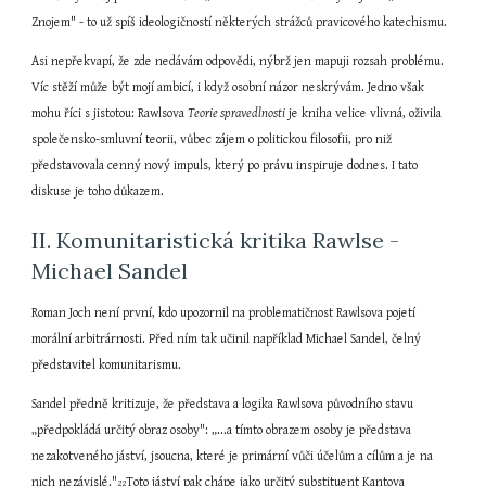
Znojem" - to už spíš ideologičností některých strážců pravicového katechismu.
Asi nepřekvapí, že zde nedávám odpovědi, nýbrž jen mapuji rozsah problému. 
Víc stěží může být mojí ambicí, i když osobní názor neskrývám. Jedno však 
mohu říci s jistotou: Rawlsova 
Teorie spravedlnosti
 je kniha velice vlivná, oživila 
společensko-smluvní teorii, vůbec zájem o politickou filosofii, pro niž 
představovala cenný nový impuls, který po právu inspiruje dodnes. I tato 
diskuse je toho důkazem.
II. Komunitaristická kritika Rawlse - 
Michael Sandel
Roman Joch není první, kdo upozornil na problematičnost Rawlsova pojetí 
morální arbitrárnosti. Před ním tak učinil například Michael Sandel, čelný 
představitel komunitarismu.
Sandel předně kritizuje, že představa a logika Rawlsova původního stavu 
„předpokládá určitý obraz osoby": „...a tímto obrazem osoby je představa 
nezakotveného jáství, jsoucna, které je primární vůči účelům a cílům a je na 
nich nezávislé."
Toto jáství pak chápe jako určitý substituent Kantova 
22