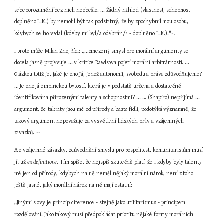
sebeporozumění bez nich neobešlo. ... Žádný náhled (vlastnost, schopnost - 
doplněno L.K.) by nemohl být tak podstatný, že by zpochybnil mou osobu, 
kdybych se ho vzdal (kdyby mi byl/a odebrán/a - doplněno L.K.)."
32
I proto může Milan Znoj říci: „...omezený smysl pro morální argumenty se 
docela jasně projevuje ... v kritice Rawlsova pojetí morální arbitrárnosti. ... 
Otázkou totiž je, jaké je ono Já, jehož autonomii, svobodu a práva zdůvodňujeme? 
... Je ono Já empirickou bytostí, která je v podstatě určena a dostatečně 
identifikována přirozenými talenty a schopnostmi? ... ... (Shapiro) nepřijímá ... 
argument, že talenty jsou mé od přírody a basta fidli, podotýká významně, že 
takový argument nepovažuje za vysvětlení lidských práv a vzájemných 
závazků."
33
A o vzájemné závazky, zdůvodnění smyslu pro pospolitost, komunitaristům musí 
jít už 
ex definitione
. Tím spíše, že nejspíš skutečně platí, že i kdyby byly talenty 
mé jen od přírody, kdybych na ně neměl nějaký morální nárok, není z toho 
ještě jasné, jaký morální nárok na ně mají ostatní:
„Jinými slovy je princip diference - stejně jako utilitarismus - principem 
rozdělování. Jako takový musí předpokládat prioritu nějaké formy morálních 