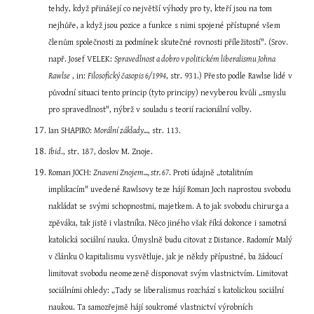
tehdy, když přinášejí co největší výhody pro ty, kteří jsou na tom 
nejhůře, a když jsou pozice a funkce s nimi spojené přístupné všem 
členům společnosti za podmínek skutečné rovnosti příležitostí". (Srov. 
např. Josef VELEK: 
Spravedlnost a dobro v politickém liberalismu Johna 
Rawlse
 , in: 
Filosofický časopis 6/1994
, str. 931.) Přesto podle Rawlse lidé v 
původní situaci tento princip (tyto principy) nevyberou kvůli „smyslu 
pro spravedlnost", nýbrž v souladu s teorií racionální volby.
Ian SHAPIRO: 
Morální základy...
, str. 113.
Ibid
., str. 187, doslov M. Znoje.
Roman JOCH: 
Znaveni Znojem..., str. 67
. Proti údajně „totalitním 
implikacím" uvedené Rawlsovy teze hájí Roman Joch naprostou svobodu 
nakládat se svými schopnostmi, majetkem. A to jak svobodu chirurga a 
zpěváka, tak jistě i vlastníka. Něco jiného však říká dokonce i samotná 
katolická sociální nauka. Úmyslně budu citovat z Distance. Radomír Malý 
v článku O kapitalismu vysvětluje, jak je někdy přípustné, ba žádoucí 
limitovat svobodu neomezeně disponovat svým vlastnictvím. Limitovat 
sociálními ohledy: „Tady se liberalismus rozchází s katolickou sociální 
naukou. Ta samozřejmě hájí soukromé vlastnictví výrobních 