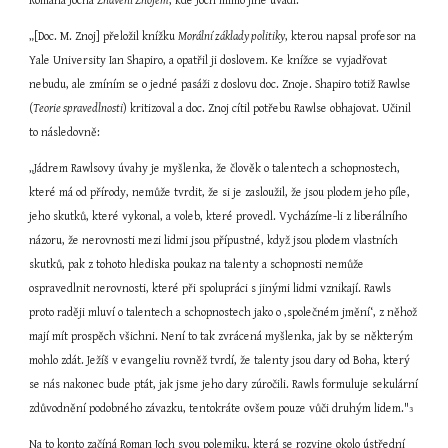
Romana Jocha 
Znaveni Znojem
, kde Joch mimo jiné uvádí:
„[Doc. M. Znoj] přeložil knížku 
Morální základy politiky
, kterou napsal profesor na 
Yale University Ian Shapiro, a opatřil ji doslovem. Ke knížce se vyjadřovat 
nebudu, ale zmíním se o jedné pasáži z doslovu doc. Znoje. Shapiro totiž Rawlse 
(
Teorie spravedlnosti
) kritizoval a doc. Znoj cítil potřebu Rawlse obhajovat. Učinil 
to následovně:
„Jádrem Rawlsovy úvahy je myšlenka, že člověk o talentech a schopnostech, 
které má od přírody, nemůže tvrdit, že si je zasloužil, že jsou plodem jeho píle, 
jeho skutků, které vykonal, a voleb, které provedl. Vycházíme-li z liberálního 
názoru, že nerovnosti mezi lidmi jsou přípustné, když jsou plodem vlastních 
skutků, pak z tohoto hlediska poukaz na talenty a schopnosti nemůže 
ospravedlnit nerovnosti, které při spolupráci s jinými lidmi vznikají. Rawls 
proto raději mluví o talentech a schopnostech jako o ‚společném jmění‘, z něhož 
mají mít prospěch všichni. Není to tak zvrácená myšlenka, jak by se některým 
mohlo zdát. Ježíš v evangeliu rovněž tvrdí, že talenty jsou dary od Boha, který 
se nás nakonec bude ptát, jak jsme jeho dary zúročili. Rawls formuluje sekulární 
zdůvodnění podobného závazku, tentokráte ovšem pouze vůči druhým lidem."
3
Na to konto začíná Roman Joch svou polemiku, která se rozvine okolo ústřední 