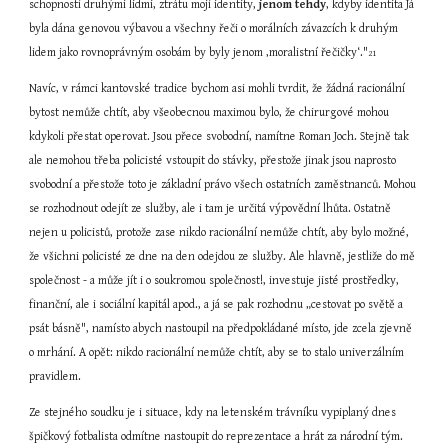
schopností druhými lidmi, ztrátu mojí identity, 
jenom tehdy
, kdyby identita Já 
byla dána genovou výbavou a všechny řeči o morálních závazcích k druhým 
lidem jako rovnoprávným osobám by byly jenom ‚moralistní řečičky‘."
21
Navíc, v rámci kantovské tradice bychom asi mohli tvrdit, že žádná racionální 
bytost nemůže chtít, aby všeobecnou maximou bylo, že chirurgové mohou 
kdykoli přestat operovat. Jsou přece svobodní, namítne Roman Joch. Stejně tak 
ale nemohou třeba policisté vstoupit do stávky, přestože jinak jsou naprosto 
svobodní a přestože toto je základní právo všech ostatních zaměstnanců. Mohou 
se rozhodnout odejít ze služby, ale i tam je určitá výpovědní lhůta. Ostatně 
nejen u policistů, protože zase nikdo racionální nemůže chtít, aby bylo možné, 
že všichni policisté ze dne na den odejdou ze služby. Ale hlavně, jestliže do mě 
společnost - a může jít i o soukromou společnost!, investuje jisté prostředky, 
finanční, ale i sociální kapitál apod., a já se pak rozhodnu „cestovat po světě a 
psát básně", namísto abych nastoupil na předpokládané místo, jde zcela zjevně 
o mrhání. A opět: nikdo racionální nemůže chtít, aby se to stalo univerzálním 
pravidlem.
Ze stejného soudku je i situace, kdy na letenském trávníku vypiplaný dnes 
špičkový fotbalista odmítne nastoupit do reprezentace a hrát za národní tým. 