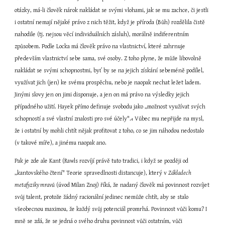
otázky, má-li člověk nárok nakládat se svými vlohami, jak se mu zachce, či jestli 
i ostatní nemají nějaké právo z nich těžit, když je příroda (Bůh) rozdělila čistě 
nahodile (tj. nejsou věcí individuálních zásluh), morálně indiferentním 
způsobem. Podle Locka má člověk právo na vlastnictví, které zahrnuje 
především vlastnictví sebe sama, své osoby. Z toho plyne, že může libovolně 
nakládat se svými schopnostmi, byť by se na jejich získání sebeméně podílel, 
využívat jich (jen) ke svému prospěchu, nebo je naopak nechat ležet ladem. 
Jinými slovy jen on jimi disponuje, a jen on má právo na výsledky jejich 
případného užití. Hayek přímo definuje svobodu jako „možnost využívat svých 
schopností a své vlastní znalosti pro své účely".
 Vůbec mu nepřijde na mysl, 
4
že i ostatní by mohli chtít nějak profitovat z toho, co se jim náhodou nedostalo 
(v takové míře), a jinému naopak ano.
Pak je zde ale Kant (Rawls rozvíjí právě tuto tradici, i když se později od 
„kantovského čtení" Teorie spravedlnosti distancuje), který v 
Základech 
metafyziky mravů
 (úvod Milan Znoj) říká, že nadaný člověk má povinnost rozvíjet 
svůj talent, protože žádný racionální jedinec nemůže chtít, aby se stalo 
všeobecnou maximou, že každý svůj potenciál promrhá. Povinnost vůči komu? I 
mně se zdá, že se jedná o svého druhu povinnost vůči ostatním, vůči 