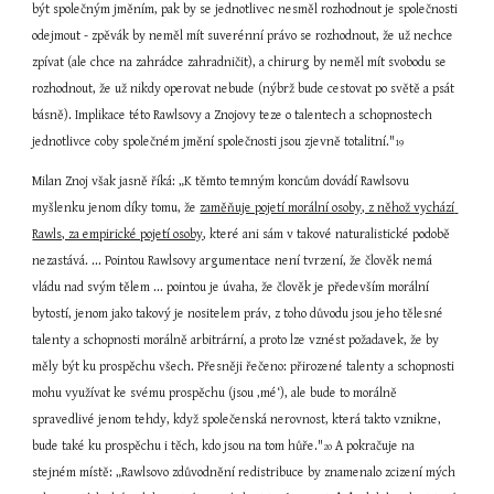
být společným jměním, pak by se jednotlivec nesměl rozhodnout je společnosti 
odejmout - zpěvák by neměl mít suverénní právo se rozhodnout, že už nechce 
zpívat (ale chce na zahrádce zahradničit), a chirurg by neměl mít svobodu se 
rozhodnout, že už nikdy operovat nebude (nýbrž bude cestovat po světě a psát 
básně). Implikace této Rawlsovy a Znojovy teze o talentech a schopnostech 
jednotlivce coby společném jmění společnosti jsou zjevně totalitní."
19
Milan Znoj však jasně říká: „K těmto temným koncům dovádí Rawlsovu 
myšlenku jenom díky tomu, že 
zaměňuje pojetí morální osoby, z něhož vychází 
Rawls, za empirické pojetí osoby
, které ani sám v takové naturalistické podobě 
nezastává. ... Pointou Rawlsovy argumentace není tvrzení, že člověk nemá 
vládu nad svým tělem ... pointou je úvaha, že člověk je především morální 
bytostí, jenom jako takový je nositelem práv, z toho důvodu jsou jeho tělesné 
talenty a schopnosti morálně arbitrární, a proto lze vznést požadavek, že by 
měly být ku prospěchu všech. Přesněji řečeno: přirozené talenty a schopnosti 
mohu využívat ke svému prospěchu (jsou ‚mé‘), ale bude to morálně 
spravedlivé jenom tehdy, když společenská nerovnost, která takto vznikne, 
bude také ku prospěchu i těch, kdo jsou na tom hůře."
 A pokračuje na 
20
stejném místě: „Rawlsovo zdůvodnění redistribuce by znamenalo zcizení mých 