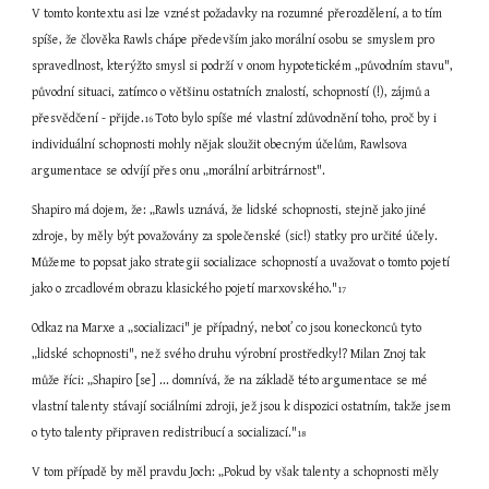
V tomto kontextu asi lze vznést požadavky na rozumné přerozdělení, a to tím 
spíše, že člověka Rawls chápe především jako morální osobu se smyslem pro 
spravedlnost, kterýžto smysl si podrží v onom hypotetickém „původním stavu", 
původní situaci, zatímco o většinu ostatních znalostí, schopností (!), zájmů a 
přesvědčení - přijde.
Toto bylo spíše mé vlastní zdůvodnění toho, proč by i 
16 
individuální schopnosti mohly nějak sloužit obecným účelům, Rawlsova 
argumentace se odvíjí přes onu „morální arbitrárnost".
Shapiro má dojem, že: „Rawls uznává, že lidské schopnosti, stejně jako jiné 
zdroje, by měly být považovány za společenské (sic!) statky pro určité účely. 
Můžeme to popsat jako strategii socializace schopností a uvažovat o tomto pojetí 
jako o zrcadlovém obrazu klasického pojetí marxovského."
17
Odkaz na Marxe a „socializaci" je případný, neboť co jsou koneckonců tyto 
„lidské schopnosti", než svého druhu výrobní prostředky!? Milan Znoj tak 
může říci: „Shapiro [se] ... domnívá, že na základě této argumentace se mé 
vlastní talenty stávají sociálními zdroji, jež jsou k dispozici ostatním, takže jsem 
o tyto talenty připraven redistribucí a socializací."
18
V tom případě by měl pravdu Joch: „Pokud by však talenty a schopnosti měly 