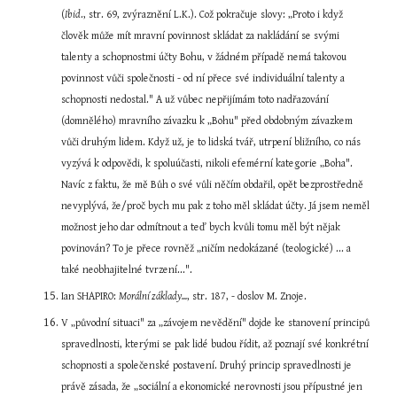
(
Ibid
., str. 69, zvýraznění L.K.). Což pokračuje slovy: „Proto i když 
člověk může mít mravní povinnost skládat za nakládání se svými 
talenty a schopnostmi účty Bohu, v žádném případě nemá takovou 
povinnost vůči společnosti - od ní přece své individuální talenty a 
schopnosti nedostal." A už vůbec nepřijímám toto nadřazování 
(domnělého) mravního závazku k „Bohu" před obdobným závazkem 
vůči druhým lidem. Když už, je to lidská tvář, utrpení bližního, co nás 
vyzývá k odpovědi, k spoluúčasti, nikoli efemérní kategorie „Boha". 
Navíc z faktu, že mě Bůh o své vůli něčím obdařil, opět bezprostředně 
nevyplývá, že/proč bych mu pak z toho měl skládat účty. Já jsem neměl 
možnost jeho dar odmítnout a teď bych kvůli tomu měl být nějak 
povinován? To je přece rovněž „ničím nedokázané (teologické) ... a 
také neobhajitelné tvrzení...".
Ian SHAPIRO: 
Morální základy...
, str. 187, - doslov M. Znoje.
V „původní situaci" za „závojem nevědění" dojde ke stanovení principů 
spravedlnosti, kterými se pak lidé budou řídit, až poznají své konkrétní 
schopnosti a společenské postavení. Druhý princip spravedlnosti je 
právě zásada, že „sociální a ekonomické nerovnosti jsou přípustné jen 