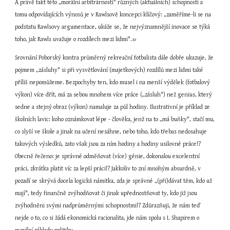
A právě fakt této „morální arbitrárnosti" různých (aktuálních) schopností a 
tomu odpovídajících výnosů je v Rawlsově koncepci klíčový: „zaměříme-li se na 
podstatu Rawlsovy argumentace, ukáže se, že nejvýznamnější inovace se týká 
toho, jak Rawls uvažuje o rozdílech mezi lidmi".
10
Srovnání Poborský kontra průměrný rekreační fotbalista dále dobře ukazuje, že 
pojmem „zásluhy" si při vysvětlování (majetkových) rozdílů mezi lidmi také 
příliš nepomůžeme. Bezpochyby ten, kdo musel i na menší výdělek (fotbalový 
výkon) více dřít, má za sebou mnohem více práce („zásluh") než genius, který 
sedne a stejný obraz (výkon) namaluje za půl hodiny. Ilustrativní je příklad ze 
školních lavic: koho oznámkovat lépe - člověka, jenž na to „má buňky", stačí mu, 
co slyší ve škole a jinak na učení nesáhne, nebo toho, kdo třebas nedosahuje 
takových výsledků, zato však jsou za ním hodiny a hodiny usilovné práce!? 
Obecně řečeno: je správné odměňovat (více) génie, dokonalou excelentní 
práci, zkrátka platit víc za lepší práci!? Jakkoliv to zní mnohým absurdně, v 
pozadí se skrývá docela logická námitka, zda je správné „(při)dávat těm, kdo už 
mají", tedy finančně zvýhodňovat či jinak upřednostňovat ty, kdo již jsou 
zvýhodněni svými nadprůměrnými schopnostmi!? Zdůrazňuji, že nám teď 
nejde o to, co si žádá ekonomická racionalita, jde nám spolu s I. Shapirem o 