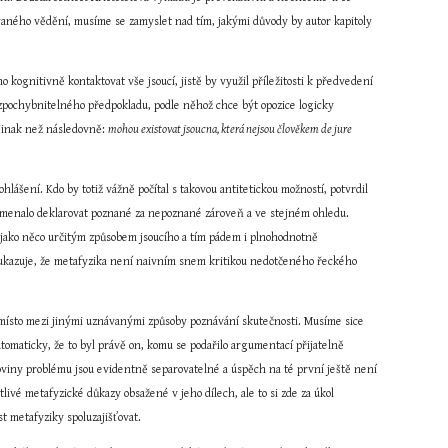
vaného vědění, musíme se zamyslet nad tím, jakými důvody by autor kapitoly 
kognitivně kontaktovat vše jsoucí, jistě by využil příležitosti k předvedení 
nezpochybnitelného předpokladu, podle něhož chce být opozice logicky 
 jinak než následovně: 
mohou existovat jsoucna, která nejsou člověkem de jure 
šení. Kdo by totiž vážně počítal s takovou antitetickou možností, potvrdil 
namenalo deklarovat poznané za nepoznané zároveň a ve stejném ohledu. 
 jako něco určitým způsobem jsoucího a tím pádem i plnohodnotně 
ukazuje, že metafyzika není naivním snem kritikou nedotčeného řeckého 
 místo mezi jinými uznávanými způsoby poznávání skutečnosti. Musíme sice 
tomaticky, že to byl právě on, komu se podařilo argumentací přijatelně 
oviny problému jsou evidentně separovatelné a úspěch na té první ještě není 
ivé metafyzické důkazy obsažené v jeho dílech, ale to si zde za úkol 
t metafyziky spoluzajišťovat.