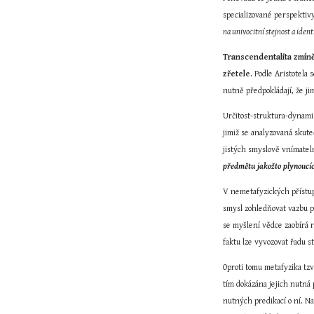
specializované perspektiv
na univocitní stejnost a iden
Transcendentalita zmíně
zřetele
. Podle Aristotela
nutně předpokládají, že ji
Určitost-struktura-dynami
jimiž se analyzovaná skute
jistých smyslově vnímatel
předmětu jakožto plynoucíc
V nemetafyzických přístupe
smysl zohledňovat vazbu pa
se myšlení vědce zaobírá r
faktu lze vyvozovat řadu 
Oproti tomu metafyzika tzv
tím dokázána jejich nutná 
nutných predikací o ní. N