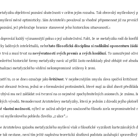
metafyziku objektivní poznání skutečnosti v celém jejím rozsahu. Tak obrovský myšlenkový p
 myšlení méně optimisticky. Sám Aristotelés považoval za vhodné připomenout již na prvníc
 poznání, jež překračuje hranice stanovené jeho historickou situovaností.
1
 doprovází každý významnější pokus o její uskutečnění. Fakt, že se metafyzika rodí do konf
cky laděných intelektuálů, neboť
tato filosofická disciplína si radikální oponenturu žá
e trvá a musí trvat na 
nevývratnosti svých premis a svých konkluzí
. To samozřejmě očivi
nkrétní historické formy metafyziky navíc až příliš často nedokázaly plně obhájit své absolut
ktualizaci metafyzického vědění nekompromisně sráženy k zemi.
atří to, co se dnes označuje jako 
kritičnost
. V nejobecnějším smyslu slova spočívá kritičnost
ně obrazně řečeno, jedná se o formulování protinámitek, které mají za úkol zbavit předkládan
zbývá mu než zakládat svá tvrzení na co nejméně zpochybnitelných axiomech. Je známo, že p
 vlastní možnosti
, nýbrž se začíná odvíjet pro současného filosofa zcela neprominutelně 
ení myšlenkového pohledu člověka „z ulice".
2
e Aristotelova způsobu metafyzického myšlení však o filosofické vyzrálosti karteziánských dě
 se tak nestane, není tím ještě naplněna teoretická skutková podstata zasluhující spravedlivý