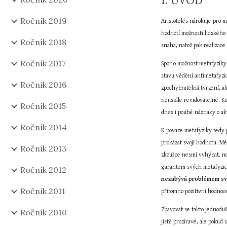
1. ÚVOD
Ročník 2019
Aristotelés nárokuje pro 
hodnotí možnosti lidského
Ročník 2018
snaha, natož pak realizace
Ročník 2017
Spor o možnost metafyziky
stavu vědění antimetafyzi
Ročník 2016
zpochybnitelná tvrzení, al
neustále revidovatelné. Ko
Ročník 2015
dnes i pouhé náznaky o a
Ročník 2014
K povaze metafyziky tedy p
prokázat svoji hodnotu. Mé
Ročník 2013
zkoušce nesmí vyhýbat, ne
Ročník 2012
nezabývá problémem své
Ročník 2011
přítomno pozitivní hodnoc
Zbavovat se takto jednoduš
Ročník 2010
jistě prozíravé, ale pokud