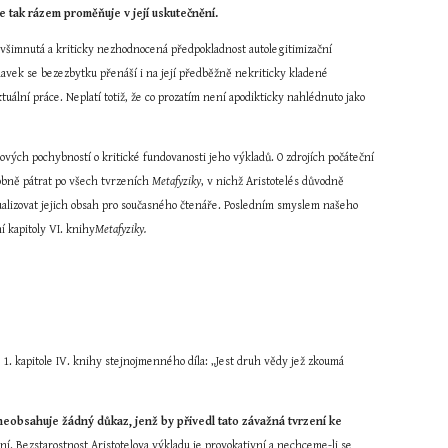
 tak rázem proměňuje v její uskutečnění.
ovšimnutá a kriticky nezhodnocená předpokladnost autolegitimizační 
avek se bezezbytku přenáší i na její předběžně nekriticky kladené 
lní práce. Neplatí totiž, že co prozatím není apodikticky nahlédnuto jako 
ých pochybností o kritické fundovanosti jeho výkladů. O zdrojích počáteční 
obně pátrat po všech tvrzeních 
Metafyziky
, v nichž Aristotelés důvodně 
alizovat jejich obsah pro současného čtenáře. Posledním smyslem našeho 
í kapitoly VI. knihy
Metafyziky.
1. kapitole IV. knihy stejnojmenného díla: „Jest druh vědy jež zkoumá 
neobsahuje žádný důkaz, jenž by přivedl tato závažná tvrzení ke 
ní. Bezstarostnost Aristotelova výkladu je provokativní a nechceme-li se 