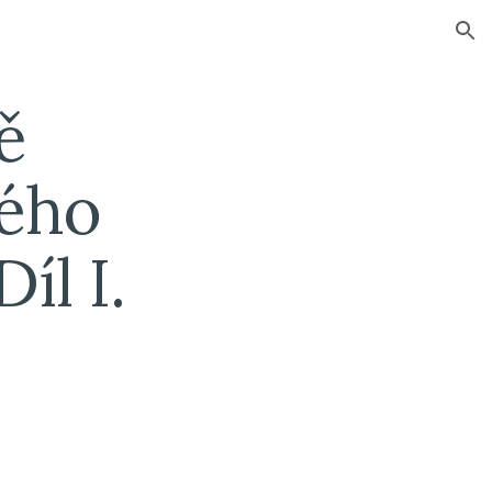
ion
 
ého 
íl I.