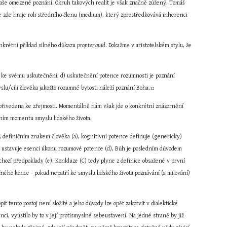
 naše omezené poznání. Okruh takových realit je však značně zúžený. Tomáš 
ce zde hraje roli středního členu (medium), který zprostředkovává inherenci 
nkrétní příklad silného důkazu 
propter quid
. Dokažme v aristotelském stylu, že 
m ke svému uskutečnění; d) uskutečnění potence rozumnosti je poznání 
yslu/cíli člověka jakožto rozumné bytosti náleží poznání Boha.
12
K jednotlivým předpokladům konkluze by měly být samozřejmě připojeny další důkazy, jimiž by byla jejich pravdivost přivedena ke zřejmosti. Momentálně nám však jde o konkrétní znázornění 
lním momentu smyslu lidského života.
, definičním znakem člověka (a), kognitivní potence definuje (genericky) 
é) ustavuje esenci úkonu rozumové potence (d), Bůh je posledním důvodem 
dchozí předpoklady (e). Konkluze (C) tedy plyne z definice obsažené v první 
čného konce - pokud nepatří ke smyslu lidského života poznávání (a milování) 
t tento postoj není složité a jeho důvody lze opět zakotvit v dialektické 
, vyústilo by to v její protismyslné sebeustavení. Na jedné straně by již 