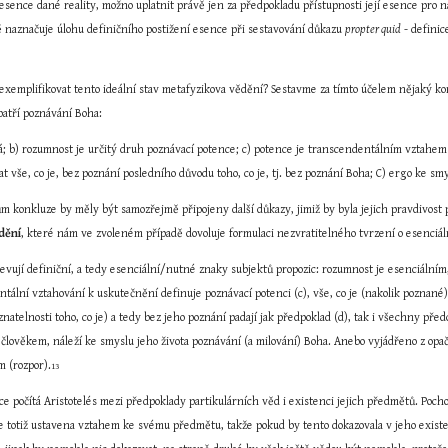
 esence dané reality, možno uplatnit právě jen za předpokladu přístupnosti její esence pro
naznačuje úlohu definičního postižení esence při sestavování důkazu 
propter quid
 - defini
exemplifikovat tento ideální stav metafyzikova vědění? Sestavme za tímto účelem nějaký ko
patří poznávání Boha:
ná; b) rozumnost je určitý druh poznávací potence; c) potence je transcendentálním vztahe
nat vše, co je, bez poznání posledního důvodu toho, co je, tj. bez poznání Boha; C) ergo ke sm
dění
, které nám ve zvoleném případě dovoluje formulaci nezvratitelného tvrzení o esenciá
evují definiční, a tedy esenciální/nutné znaky subjektů propozic: rozumnost je esenciálním
ntální vztahování k uskutečnění definuje poznávací potenci (c), vše, co je (nakolik poznan
znatelnosti toho, co je) a tedy bez jeho poznání padají jak předpoklad (d), tak i všechny pře
 člověkem, náleží ke smyslu jeho života poznávání (a milování) Boha. Anebo vyjádřeno z opa
m (rozpor).
13
e počítá Aristotelés mezi předpoklady partikulárních věd i existenci jejich předmětů. Pochopi
 totiž ustavena vztahem ke svému předmětu, takže pokud by tento dokazovala v jeho existenci