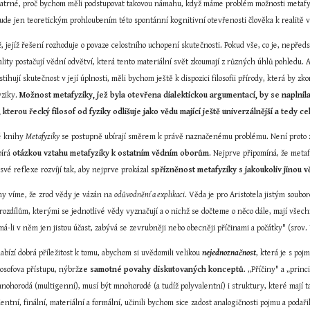
patrné, proč bychom měli podstupovat takovou námahu, když máme problém možnosti metafyz
bude jen teoretickým prohloubením této spontánní kognitivní otevřenosti člověka k realitě 
tíž, jejíž řešení rozhoduje o povaze celostního uchopení skutečnosti. Pokud vše, co je, nepře
lity postačují vědní odvětví, která tento materiální svět zkoumají z různých úhlů pohledu. 
hují skutečnost v její úplnosti, měli bychom ještě k dispozici filosofii přírody, která by zko
ziky. 
Možnost metafyziky, jež byla otevřena dialektickou argumentací, by se naplnila v
 kterou řecký filosof od fyziky odlišuje jako vědu mající ještě univerzálnější a tedy ce
é knihy 
Metafyziky
 se postupně ubírají směrem k právě naznačenému problému. Není proto zb
írá 
otázkou vztahu metafyziky k ostatním vědním oborům
. Nejprve připomíná, že metaf
 své reflexe rozvíjí tak, aby nejprve prokázal 
spřízněnost metafyziky s jakoukoliv jinou 
hy víme, že zrod vědy je vázán na 
odůvodnění a explikaci
. Věda je pro Aristotela jistým sou
ozdílům, kterými se jednotlivé vědy vyznačují a o nichž se dočteme o něco dále, mají všech
-li v něm jen jistou účast, zabývá se zevrubněji nebo obecněji příčinami a počátky" (srov. 
abízí dobrá příležitost k tomu, abychom si uvědomili velikou 
nejednoznačnost
, která je s poj
osofova přístupu, nýbrž
ze samotné povahy diskutovaných konceptů
. „Příčiny" a „princ
 mnohorodá (multigenní), musí být mnohorodé (a tudíž polyvalentní) i struktury, které mají 
cientní, finální, materiální a formální, učinili bychom sice zadost analogičnosti pojmu a po