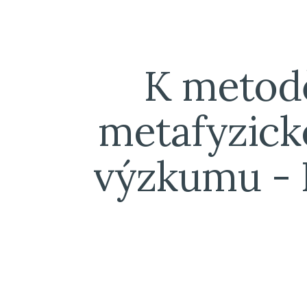
ip to main content
Skip to navigat
K metodě
metafyzick
výzkumu - D