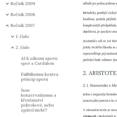
Ročník 2009
odhalit jen jednu jedinou 
Metodicky pozdější výskyt 
Ročník 2008
konkluze, protože jakýkol
Ročník 2007
komplexnější předpoklady. 
objektivní, je 
ipso facto
 neo
1. číslo
Aristotelés volí ve své 
Met
2. číslo
jistoty řeckého filosofa s
ospravedlňuje její možnos
Až k zákonu sporu:
počínání bude valutace zás
spor s Cardalem
2. ARISTOT
Falibilismus kontra
princip sporu
2. 1. Stanovisko v Met
Jsou
konzervatismus a
Jedno z nejjasněji formulo
křesťanství
jsoucno jako jsoucno a to, 
pokrokové, nebo
zpátečnické?
V citovaném textu se nena
zřejmosti
.
 Nedostatek je
3