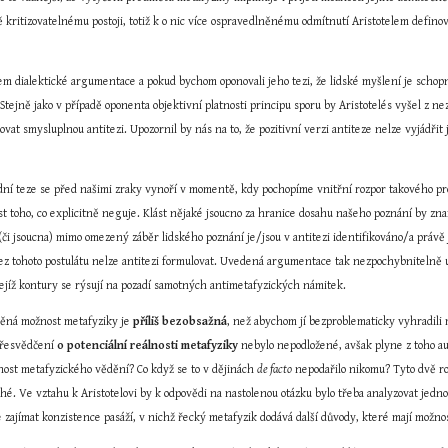
 kritizovatelnému postoji, totiž k o nic více ospravedlněnému odmítnutí Aristotelem defino
em dialektické argumentace a pokud bychom oponovali jeho tezi, že lidské myšlení je schopno 
. Stejně jako v případě oponenta objektivní platnosti principu sporu by Aristotelés vyšel z 
ovat smysluplnou antitezi. Upozornil by nás na to, že pozitivní verzi antiteze nelze vyjádřit
í teze se před našimi zraky vynoří v momentě, kdy pochopíme vnitřní rozpor takového prohlá
ost toho, co explicitně neguje. Klást nějaké jsoucno za hranice dosahu našeho poznání by z
(či jsoucna) mimo omezený záběr lidského poznání je/jsou v antitezi identifikováno/a právě
z tohoto postulátu nelze antitezi formulovat. Uvedená argumentace tak nezpochybnitelně 
 jejíž kontury se rýsují na pozadí samotných antimetafyzických námitek.
ěná možnost metafyziky je 
příliš bezobsažná
, než abychom jí bezproblematicky vyhradili
přesvědčení 
o potenciální reálnosti metafyziky
 nebylo nepodložené, avšak plyne z toho au
ost metafyzického vědění? Co když se to v dějinách 
de facto
 nepodařilo nikomu? Tyto dvě r
é. Ve vztahu k Aristotelovi by k odpovědi na nastolenou otázku bylo třeba analyzovat jednotl
zajímat konzistence pasáží, v nichž řecký metafyzik dodává další důvody, které mají možnos