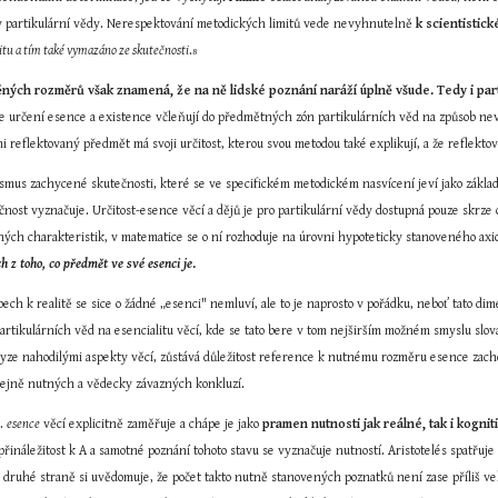
y partikulární vědy. Nerespektování metodických limitů vede nevyhnutelně 
k scientistick
titu a tím také vymazáno ze skutečnosti
.
8
ných rozměrů však znamená, že na ně lidské poznání naráží úplně všude. Tedy i parti
 se určení esence a existence včleňují do předmětných zón partikulárních věd na způsob ne
mi reflektovaný předmět má svoji určitost, kterou svou metodou také explikují, a že reflekt
smus zachycené skutečnosti, které se ve specifickém metodickém nasvícení jeví jako základn
čnost vyznačuje. Určitost-esence věcí a dějů je pro partikulární vědy dostupná pouze skrze 
ných charakteristik, v matematice se o ní rozhoduje na úrovni hypoteticky stanoveného ax
h z toho, co předmět ve své esenci je
.
ch k realitě se sice o žádné „esenci" nemluví, ale to je naprosto v pořádku, neboť tato di
rtikulárních věd na esencialitu věcí, kde se tato bere v tom nejširším možném smyslu slova
yze nahodilými aspekty věcí, zůstává důležitost reference k nutnému rozměru esence zachová
stejně nutných a vědecky závazných konkluzí.
. 
esence
 věcí explicitně zaměřuje a chápe je jako 
pramen nutnosti jak reálné, tak i kognit
přináležitost k A a samotné poznání tohoto stavu se vyznačuje nutností. Aristotelés spatřuje
a druhé straně si uvědomuje, že počet takto nutně stanovených poznatků není zase příliš ve