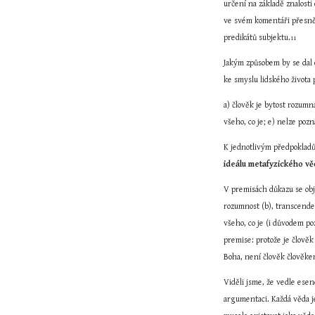
určení na základě znalosti
ve svém komentáři přesně 
predikátů subjektu.
11
Jakým způsobem by se dal 
ke smyslu lidského života 
a) člověk je bytost rozum
všeho, co je; e) nelze poz
ideálu metafyzického vě
V premisách důkazu se obj
rozumnost (b), transcende
všeho, co je (i důvodem po
premise: protože je člověk
Boha, není člověk člověke
Viděli jsme, že vedle esenc
argumentaci. Každá věda je