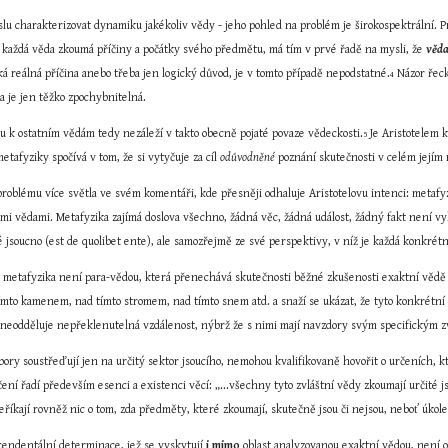
lu charakterizovat dynamiku jakékoliv vědy - jeho pohled na problém je širokospektrální. Pr
že každá věda zkoumá příčiny a počátky svého předmětu, má tím v prvé řadě na mysli, že 
věda
á reálná příčina anebo třeba jen logický důvod, je v tomto případě nepodstatné.
 Názor řeck
4
ta je jen těžko zpochybnitelná.
u k ostatním vědám tedy nezáleží v takto obecně pojaté povaze vědeckosti.
 Je Aristotelem 
5
etafyziky spočívá v tom, že si vytyčuje za cíl 
odůvodněné
 poznání skutečnosti v celém jejím
oblému více světla ve svém komentáři, kde přesněji odhaluje Aristotelovu intenci: metafyzik
mi vědami. Metafyzika zajímá doslova všechno, žádná věc, žádná událost, žádný fakt není vy
 jsoucno (est de quolibet ente), ale samozřejmě ze své perspektivy, v níž je každá konkrétně
 metafyzika není para-vědou, která přenechává skutečnosti běžné zkušenosti exaktní vědě a o
mto kamenem, nad tímto stromem, nad tímto snem atd. a snaží se ukázat, že tyto konkrétní sk
 neodděluje nepřeklenutelná vzdálenost, nýbrž že s nimi mají navzdory svým specifickým 
obory soustřeďují jen na určitý sektor jsoucího, nemohou kvalifikovaně hovořit o určeních,
ení řadí především esenci a existenci věcí: „...všechny tyto zvláštní vědy zkoumají určité jsou
eříkají rovněž nic o tom, zda předměty, které zkoumají, skutečně jsou či nejsou, neboť úkolem
cendentální determinace, jež se vyskytují 
i mimo
 oblast analyzovanou exaktní vědou, není 