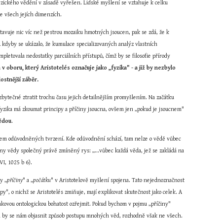
ického vědění v zásadě vyřešen. Lidské myšlení se vztahuje k celku 
ve všech jejích dimenzích.
dstavuje nic víc než pestrou mozaiku hmotných jsoucen, pak se zdá, že k 
A kdyby se ukázalo, že kumulace specializovaných analýz vlastních 
mpletovala nedostatky parciálních přístupů, čímž by se filosofie přírody 
 oboru, který Aristotelés označuje jako „fyzika" - a již by nezbylo 
lostnější záběr.
ytečné ztratit trochu času jejich detailnějším promyšlením. Na začátku 
yzika má zkoumat principy a příčiny jsoucna, ovšem jen „pokud je jsoucnem" 
vědou
.
borem odůvodněných tvrzení. Kde odůvodnění schází, tam nelze o vědě vůbec 
ny vědy společný právě zmíněný rys: „...vůbec každá věda, jež se zakládá na 
VI, 1025 b 6).
my „
příčiny
" a „
počátku
" v Aristotelově myšlení spojena. Tato nejednoznačnost 
ipy", o nichž se Aristotelés zmiňuje, mají explikovat skutečnost jako celek. A 
takovou ontologickou bohatost ozřejmit. Pokud bychom v pojmu „příčiny" 
dařil by se nám objasnit způsob postupu mnohých věd, rozhodně však ne všech.