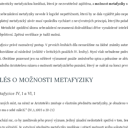
autenticky metafyzickou konkluzi, která je nezvratitelně zajištěna, a 
možnost metafyziky se
sebezaložení metafyziky nevede k logické nepatřičnosti, která by se dala vyjádřit jako nep
i platný metafyzický závěr musí vposledku vycházet z nevývratných principů, kterýžto požad
Metodické zpoždění úkonu sebezaložení neznamená diskvalifikaci dříve vynaložené intelektuá
bjektivní. Zpětná verifikace je tudíž možná.
afyzice
 právě naznačený postup. V prvních knihách díla nenarážíme na žádné známky autorov
e dozvídáme až následně (zvláště v kritických pasážích IV. knihy). Nyní však nebudeme podr
ti. Obrátíme pozornost jen na některé významné pasáže zmíněného spisu a pokusíme se aktu
adního Aristotelova názoru o možnosti metafyzického poznání, který se nalézá na konci prvn
ELÉS O MOŽNOSTI METAFYZIKY
afyzice IV, 1 a VI, 1
vaných míst, na němž se Aristotelés zmiňuje o vlastním předmětu metafyziky, je obsaženo v 
co mu o sobě náleží." (IV,1,1003 a 20-21)
chází nic, co by zamlžovalo jeho pravý význam. Jediný zásadní nedostatek spočívá v tom, že
 o to vážnější, že vytyčení předmětu metafyziky implikuje i přijetí možnosti jejího uskutečně