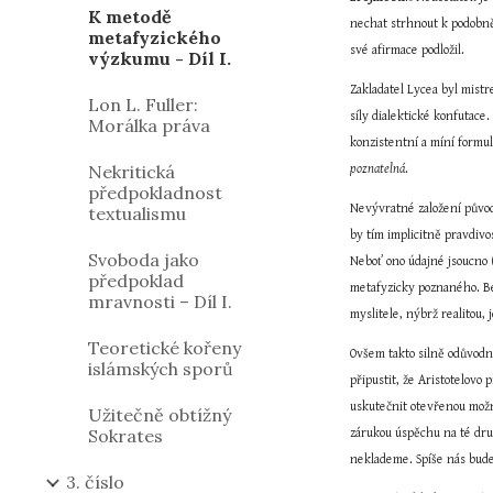
K metodě
nechat strhnout k podobně
metafyzického
své afirmace podložil.
výzkumu - Díl I.
Zakladatel Lycea byl mistr
Lon L. Fuller:
síly dialektické konfutace
Morálka práva
konzistentní a míní formul
Nekritická
poznatelná
.
předpokladnost
Nevývratné založení původn
textualismu
by tím implicitně pravdiv
Svoboda jako
Neboť ono údajné jsoucno 
předpoklad
metafyzicky poznaného. Be
mravnosti – Díl I.
myslitele, nýbrž realitou,
Teoretické kořeny
Ovšem takto silně odůvodn
islámských sporů
připustit, že Aristotelovo 
uskutečnit otevřenou možn
Užitečně obtížný
Sokrates
zárukou úspěchu na té druh
neklademe. Spíše nás bude 
3. číslo