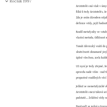
Ročník 1997
Aristotelés má však v úmys
Říká-li tedy Aristotelés, 
Zda je oním důvodem nějak
definice vědy, jejíž hodno
Rozdíl metafyziky ve vztah
vlastní metodu. Odlišnost m
Tomáš Akvinský vnáší do pr
skutečnosti zkoumané jiný
úplně všechno, zcela každé
Už nyní je tedy zřejmé, že
opravdu nade vším - nad tí
propastně rozdílných věcí
Jelikož se nemetafyzické 
Aristotelés mezi taková urč
podstatě... Zvláštní vědy n
Poněvadž se jedná o trans