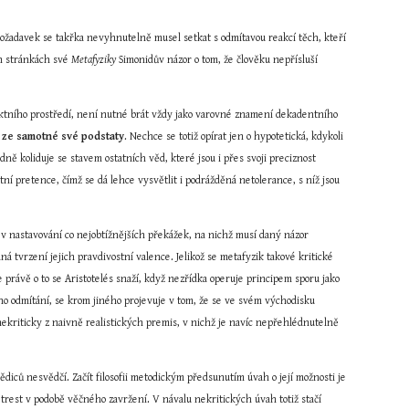
ožadavek se takřka nevyhnutelně musel setkat s odmítavou reakcí těch, kteří 
h stránkách své 
Metafyziky
 Simonidův názor o tom, že člověku nepřísluší 
liktního prostředí, není nutné brát vždy jako varovné znamení dekadentního 
dá ze samotné své podstaty
. Nechce se totiž opírat jen o hypotetická, kdykoli 
dně koliduje se stavem ostatních věd, které jsou i přes svoji preciznost 
ní pretence, čímž se dá lehce vysvětlit i podrážděná netolerance, s níž jsou 
 v nastavování co nejobtížnějších překážek, na nichž musí daný názor 
á tvrzení jejich pravdivostní valence. Jelikož se metafyzik takové kritické 
rávě o to se Aristotelés snaží, když nezřídka operuje principem sporu jako 
garantem svých metafyzických vývodů. Nemodernost Aristotelovy metafyziky, která je jedním z důvodů jejího plošného odmítání, se krom jiného projevuje v tom, že se ve svém východisku 
nekriticky z naivně realistických premis, v nichž je navíc nepřehlédnutelně 
diců nesvědčí. Začít filosofii metodickým předsunutím úvah o její možnosti je 
 trest v podobě věčného zavržení. V návalu nekritických úvah totiž stačí 