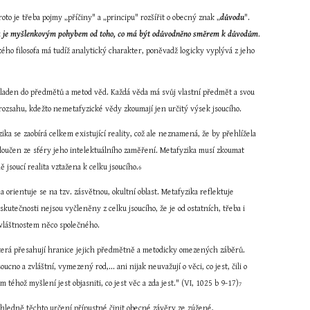
oto je třeba pojmy „příčiny" a „principu" rozšířit o obecný znak „
důvodu
". 
 je myšlenkovým pohybem od toho, co má být odůvodněno směrem k důvodům
. 
ého filosofa má tudíž analytický charakter, poněvadž logicky vyplývá z jeho 
kladen do předmětů a metod věd. Každá věda má svůj vlastní předmět a svou 
 rozsahu, kdežto nemetafyzické vědy zkoumají jen určitý výsek jsoucího.
a se zaobírá celkem existující reality, což ale neznamená, že by přehlížela 
loučen ze sféry jeho intelektuálního zaměření. Metafyzika musí zkoumat 
 jsoucí realita vztažena k celku jsoucího.
6
rientuje se na tzv. zásvětnou, okultní oblast. Metafyzika reflektuje 
utečnosti nejsou vyčleněny z celku jsoucího, že je od ostatních, třeba i 
zvláštnostem něco společného.
 která přesahují hranice jejich předmětně a metodicky omezených záběrů. 
cno a zvláštní, vymezený rod,... ani nijak neuvažují o věci, co jest, čili o 
 téhož myšlení jest objasniti, co jest věc a zda jest." (VI, 1025 b 9-17)
7
ohledně těchto určení přípustné činit obecné závěry ze zúžené, 