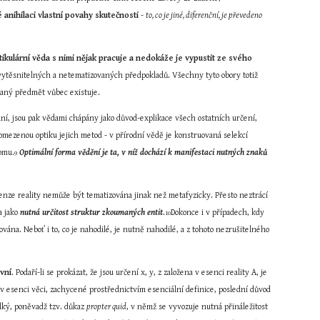
é anihilaci vlastní povahy skutečnosti
 - 
to, co je jiné, diferenční, je převedeno 
kulární věda s nimi nějak pracuje a nedokáže je vypustit ze svého 
vytěsnitelných a netematizovaných předpokladů. Všechny tyto obory totiž 
ovaný předmět vůbec existuje.
í, jsou pak vědami chápány jako důvod-explikace všech ostatních určení, 
omezenou optiku jejich metod - v přírodní vědě je konstruovaná selekcí 
iomu.
Optimální forma vědění je ta, v níž dochází k manifestaci nutných znaků 
9
menze reality nemůže být tematizována jinak než metafyzicky. Přesto neztrácí 
 jako 
nutná určitost struktur zkoumaných entit
.
Dokonce i v případech, kdy 
10
na. Neboť i to, co je nahodilé, je nutně nahodilé, a z tohoto nezrušitelného 
ivní
. Podaří-li se prokázat, že jsou určení x, y, z založena v esenci reality A, je 
 v esenci věci, zachycené prostřednictvím esenciální definice, poslední důvod 
lký, poněvadž tzv. důkaz 
propter quid
, v němž se vyvozuje nutná přináležitost 