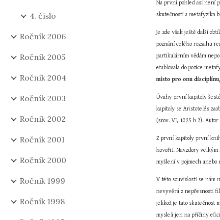
Na první pohled asi není 
4. číslo
skutečnosti a metafyzika 
Je zde však ještě další ob
Ročník 2006
poznání celého rozsahu rea
Ročník 2005
partikulárním vědám neposti
etablovala do pozice metafy
Ročník 2004
místo pro onu disciplínu,
Ročník 2003
Úvahy první kapitoly šest
kapitoly se Aristotelés zaob
Ročník 2002
(srov. VI, 1025 b 2). Autor
Ročník 2001
Z první kapitoly první kni
hovořit. Navzdory velkým r
Ročník 2000
myšlení v pojmech anebo má
Ročník 1999
V této souvislosti se nám n
nevyvěrá z nepřesnosti fil
Ročník 1998
jelikož je tato skutečnost
mysleli jen na příčiny efi