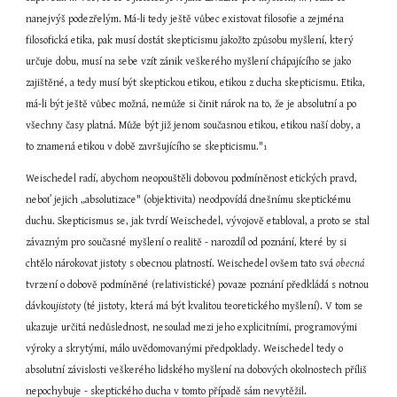
nanejvýš podezřelým. Má-li tedy ještě vůbec existovat filosofie a zejména 
filosofická etika, pak musí dostát skepticismu jakožto způsobu myšlení, který 
určuje dobu, musí na sebe vzít zánik veškerého myšlení chápajícího se jako 
zajištěné, a tedy musí být skeptickou etikou, etikou z ducha skepticismu. Etika, 
má-li být ještě vůbec možná, nemůže si činit nárok na to, že je absolutní a po 
všechny časy platná. Může být již jenom současnou etikou, etikou naší doby, a 
to znamená etikou v době završujícího se skepticismu."
1
Weischedel radí, abychom neopouštěli dobovou podmíněnost etických pravd, 
neboť jejich „absolutizace" (objektivita) neodpovídá dnešnímu skeptickému 
duchu. Skepticismus se, jak tvrdí Weischedel, vývojově etabloval, a proto se stal 
závazným pro současné myšlení o realitě - narozdíl od poznání, které by si 
chtělo nárokovat jistoty s obecnou platností. Weischedel ovšem tato svá 
obecná
tvrzení o dobově podmíněné (relativistické) povaze poznání předkládá s notnou 
dávkou
jistoty
 (té jistoty, která má být kvalitou teoretického myšlení). V tom se 
ukazuje určitá nedůslednost, nesoulad mezi jeho explicitními, programovými 
výroky a skrytými, málo uvědomovanými předpoklady. Weischedel tedy o 
absolutní závislosti veškerého lidského myšlení na dobových okolnostech příliš 
nepochybuje - skeptického ducha v tomto případě sám nevytěžil.