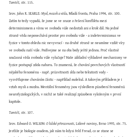
Tamtéž
, str. 115.
Srov. John R. SEARLE: 
Mysl, mozek a věda
, Mladá fronta, Praha 1994, str. 100. 
Zatím to tedy vypadá, že jsme se ve snaze o řešení konfliktu mezi 
determinismem a vírou ve svobodu vůle nedostali ani o krok dál. Na jedné 
straně věda neponechává prostor pro svobodu vůle - a indeterminismus ve 
fyzice v tomto ohledu nic nevyvrací - na druhé straně se neumíme vzdát víry 
ve svobodu naší vůle. Podívejme se na oba body ještě jednou. Proč vlastně 
současná věda svobodu vůle vylučuje? Naše základní výkladové mechanismy ve 
fyzice postupují zdola nahoru. To znamená, že chování povrchových vlastností 
nějakého fenoménu - např. průsvitnosti skla nebo tekutosti vody - 
vysvětlujeme chováním částic - například molekul. A takovým příkladem je i 
vztah mysli a mozku. Mentální fenomény jsou výsledkem působení fenoménů 
neurofyziologických, v nichž se také realizují způsobem vyloženým v první 
kapitole.
Tamtéž
, str. 107.
Srov. Edward O. WILSON: 
O lidské přirozenosti
, Lidové noviny, Brno 1993, str. 75. 
Jestliže je biologie osudem, jak nám to kdysi řekl Freud, co se stane se 