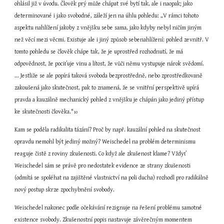
ohlásil již v úvodu. Člověk prý může chápat své bytí tak, ale i naopak; jako 
determinované i jako svobodné, záleží jen na úhlu pohledu: „V rámci tohoto 
aspektu nahlížení jakoby z vnějšku sebe sama, jako kdyby nebyl ničím jiným 
než věcí mezi věcmi. Existuje ale i jiný způsob sebenahlížení: pohled zevnitř. V 
tomto pohledu se člověk chápe tak, že je uprostřed rozhodnutí, že má 
odpovědnost, že pociťuje vinu a lítost, že vůči němu vystupuje nárok svědomí. 
... Jestliže se ale popírá taková svoboda bezprostředně, nebo zprostředkovaně 
zakoušená jako skutečnost, pak to znamená, že se vnitřní perspektivě upírá 
pravda a kauzálně mechanický pohled z vnějšku je chápán jako jediný přístup 
ke skutečnosti člověka."
10
Kam se poděla radikalita tázání? Proč by např. kauzální pohled na skutečnost 
opravdu nemohl být jediný možný? Weischedel na problém determinismu 
reaguje čistě z roviny zkušenosti. Co když ale zkušenost klame? Vždyť 
Weischedel sám se právě pro nedostatek evidence ze strany zkušenosti 
(odmítá se spoléhat na zajištěné vlastnictví na poli ducha) rozhodl pro radikálně 
nový postup skrze zpochybnění svobody.
Weischedel nakonec podle očekávání rezignuje na řešení problému samotné 
existence svobody. Zkušenostní popis nastavuje závěrečným momentem 