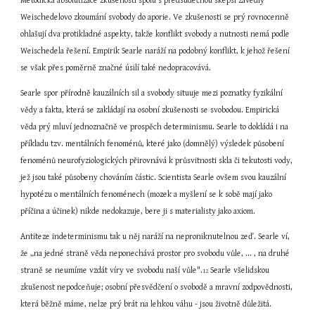
Metodická absolutizace zkušenosti spolu s předsudečnou skepsí zavedly 
Weischedelovo zkoumání svobody do aporie. Ve zkušenosti se prý rovnocenně 
ohlašují dva protikladné aspekty, takže konflikt svobody a nutnosti nemá podle 
Weischedela řešení. Empirik Searle naráží na podobný konflikt, k jehož řešení 
se však přes poměrně značné úsilí také nedopracovává.
Searle spor přírodně kauzálních sil a svobody situuje mezi poznatky fyzikální 
vědy a fakta, která se zakládají na osobní zkušenosti se svobodou. Empirická 
věda prý mluví jednoznačně ve prospěch determinismu. Searle to dokládá i na 
příkladu tzv. mentálních fenoménů, které jako (domnělý) výsledek působení 
fenoménů neurofyziologických přirovnává k průsvitnosti skla či tekutosti vody, 
jež jsou také působeny chováním částic. Scientista Searle ovšem svou kauzální 
hypotézu o mentálních fenoménech (mozek a myšlení se k sobě mají jako 
příčina a účinek) nikde nedokazuje, bere ji s materialisty jako axiom.
Antiteze indeterminismu tak u něj naráží na neproniknutelnou zeď. Searle ví, 
že „na jedné straně věda neponechává prostor pro svobodu vůle, ... , na druhé 
straně se neumíme vzdát víry ve svobodu naší vůle".
 Searle všelidskou 
12
zkušenost nepodceňuje; osobní přesvědčení o svobodě a mravní zodpovědnosti, 
která běžně máme, nelze prý brát na lehkou váhu - jsou životně důležitá. 