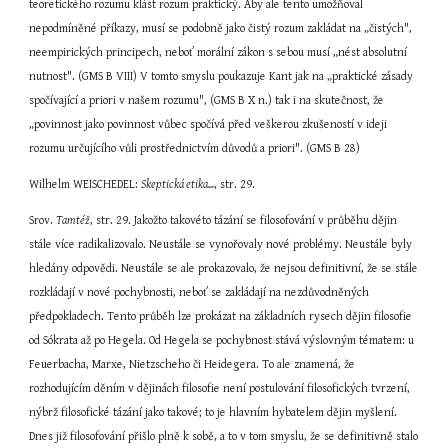
teoretického rozumu klást rozum praktický. Aby ale tento umožňoval 
nepodmíněné příkazy, musí se podobně jako čistý rozum zakládat na „čistých", 
neempirických principech, neboť morální zákon s sebou musí „nést absolutní 
nutnost". (GMS B VIII) V tomto smyslu poukazuje Kant jak na „praktické zásady 
spočívající a priori v našem rozumu", (GMS B X n.) tak i na skutečnost, že 
„povinnost jako povinnost vůbec spočívá před veškerou zkušeností v ideji 
rozumu určujícího vůli prostřednictvím důvodů a priori". (GMS B 28)
Wilhelm WEISCHEDEL: 
Skeptická etika...
, str. 29.
Srov. 
Tamtéž
, str. 29. Jakožto takovéto tázání se filosofování v průběhu dějin 
stále více radikalizovalo. Neustále se vynořovaly nové problémy. Neustále byly 
hledány odpovědi. Neustále se ale prokazovalo, že nejsou definitivní, že se stále 
rozkládají v nové pochybnosti, neboť se zakládají na nezdůvodněných 
předpokladech. Tento průběh lze prokázat na základních rysech dějin filosofie 
od Sókrata až po Hegela. Od Hegela se pochybnost stává výslovným tématem: u 
Feuerbacha, Marxe, Nietzscheho či Heidegera. To ale znamená, že 
rozhodujícím děním v dějinách filosofie není postulování filosofických tvrzení, 
nýbrž filosofické tázání jako takové; to je hlavním hybatelem dějin myšlení. 
Dnes již filosofování přišlo plně k sobě, a to v tom smyslu, že se definitivně stalo 