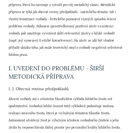
příprava, která ho navozuje a vytváří pro něj metodický rámec. Metodická 
příprava se týká jak obecné roviny předpokladů - noetického tématu- tak i 
vlastní tematizace svobody - kritického posouzení různých způsobů řešení 
problému svobody. Důkazem zprostředkovaný pozitivní závěr o existenci 
svobody pak umožňuje vyvozovat další relevantní závěry o lidské svobodě 
(např. její vymezení či etické konsekvence). Na závěr se zdá být vhodné 
přiřadit ukázku toho, jak může teoretický omyl o svobodě negativně ovlivňovat 
lidskou praxi.
I. UVEDENÍ DO PROBLÉMU - ŠIRŠÍ 
METODICKÁ PŘÍPRAVA
I. 1. Obecná rovina předpokladů
Akcent svobody má v celostním filosofickém výkladu lidského života své 
opodstatnění. Svobodná lidská činnost totiž výkladově podmiňuje možnou 
realizaci mravního života, která je vrcholným tématem filosofie života. 
Autonomně utvářený život je výlučným účinkem svobodného činitele a jeho 
ztráta by neponechávala žádný prostor pro personální kvality lidského života. 