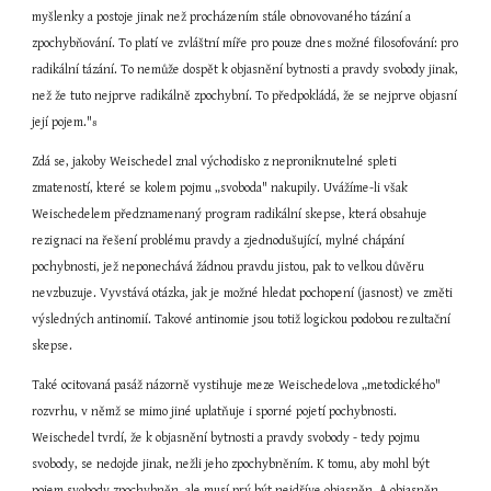
myšlenky a postoje jinak než procházením stále obnovovaného tázání a 
zpochybňování. To platí ve zvláštní míře pro pouze dnes možné filosofování: pro 
radikální tázání. To nemůže dospět k objasnění bytnosti a pravdy svobody jinak, 
než že tuto nejprve radikálně zpochybní. To předpokládá, že se nejprve objasní 
její pojem."
8
Zdá se, jakoby Weischedel znal východisko z neproniknutelné spleti 
zmateností, které se kolem pojmu „svoboda" nakupily. Uvážíme-li však 
Weischedelem předznamenaný program radikální skepse, která obsahuje 
rezignaci na řešení problému pravdy a zjednodušující, mylné chápání 
pochybnosti, jež neponechává žádnou pravdu jistou, pak to velkou důvěru 
nevzbuzuje. Vyvstává otázka, jak je možné hledat pochopení (jasnost) ve změti 
výsledných antinomií. Takové antinomie jsou totiž logickou podobou rezultační 
skepse.
Také ocitovaná pasáž názorně vystihuje meze Weischedelova „metodického" 
rozvrhu, v němž se mimo jiné uplatňuje i sporné pojetí pochybnosti. 
Weischedel tvrdí, že k objasnění bytnosti a pravdy svobody - tedy pojmu 
svobody, se nedojde jinak, nežli jeho zpochybněním. K tomu, aby mohl být 
pojem svobody zpochybněn, ale musí prý být nejdříve objasněn. A objasněn 