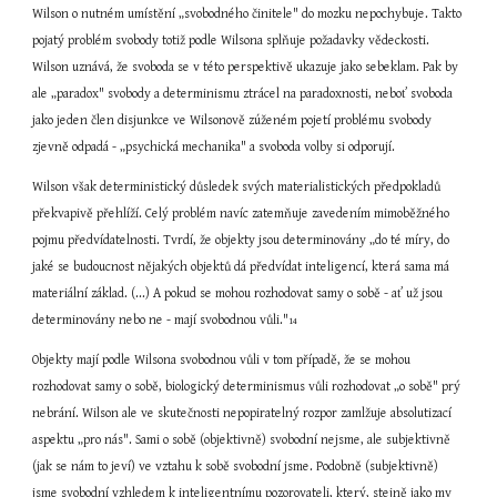
Wilson o nutném umístění „svobodného činitele" do mozku nepochybuje. Takto 
pojatý problém svobody totiž podle Wilsona splňuje požadavky vědeckosti. 
Wilson uznává, že svoboda se v této perspektivě ukazuje jako sebeklam. Pak by 
ale „paradox" svobody a determinismu ztrácel na paradoxnosti, neboť svoboda 
jako jeden člen disjunkce ve Wilsonově zúženém pojetí problému svobody 
zjevně odpadá - „psychická mechanika" a svoboda volby si odporují.
Wilson však deterministický důsledek svých materialistických předpokladů 
překvapivě přehlíží. Celý problém navíc zatemňuje zavedením mimoběžného 
pojmu předvídatelnosti. Tvrdí, že objekty jsou determinovány „do té míry, do 
jaké se budoucnost nějakých objektů dá předvídat inteligencí, která sama má 
materiální základ. (...) A pokud se mohou rozhodovat samy o sobě - ať už jsou 
determinovány nebo ne - mají svobodnou vůli."
14
Objekty mají podle Wilsona svobodnou vůli v tom případě, že se mohou 
rozhodovat samy o sobě, biologický determinismus vůli rozhodovat „o sobě" prý 
nebrání. Wilson ale ve skutečnosti nepopiratelný rozpor zamlžuje absolutizací 
aspektu „pro nás". Sami o sobě (objektivně) svobodní nejsme, ale subjektivně 
(jak se nám to jeví) ve vztahu k sobě svobodní jsme. Podobně (subjektivně) 
jsme svobodní vzhledem k inteligentnímu pozorovateli, který, stejně jako my 