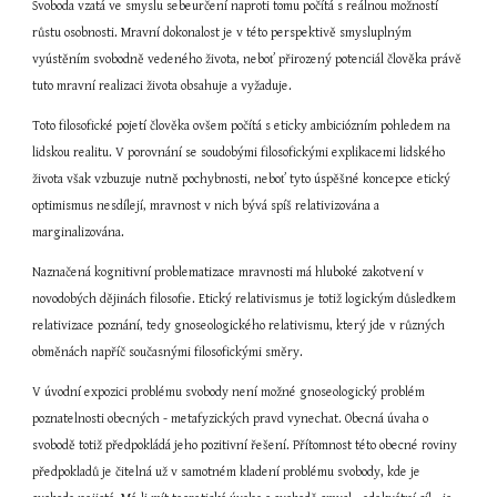
Svoboda vzatá ve smyslu sebeurčení naproti tomu počítá s reálnou možností 
růstu osobnosti. Mravní dokonalost je v této perspektivě smysluplným 
vyústěním svobodně vedeného života, neboť přirozený potenciál člověka právě 
tuto mravní realizaci života obsahuje a vyžaduje.
Toto filosofické pojetí člověka ovšem počítá s eticky ambiciózním pohledem na 
lidskou realitu. V porovnání se soudobými filosofickými explikacemi lidského 
života však vzbuzuje nutně pochybnosti, neboť tyto úspěšné koncepce etický 
optimismus nesdílejí, mravnost v nich bývá spíš relativizována a 
marginalizována.
Naznačená kognitivní problematizace mravnosti má hluboké zakotvení v 
novodobých dějinách filosofie. Etický relativismus je totiž logickým důsledkem 
relativizace poznání, tedy gnoseologického relativismu, který jde v různých 
obměnách napříč současnými filosofickými směry.
V úvodní expozici problému svobody není možné gnoseologický problém 
poznatelnosti obecných - metafyzických pravd vynechat. Obecná úvaha o 
svobodě totiž předpokládá jeho pozitivní řešení. Přítomnost této obecné roviny 
předpokladů je čitelná už v samotném kladení problému svobody, kde je 