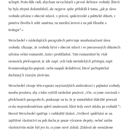
uchopit. Proto dále radí, abychom nevycházeli z pevné definice svobody (která 
by byla zřejmě diskutabilní), ale nejprve spíše přihlédli k tomu, „jak je slovo 
svoboda užíváno v obecné mluvě, v právní, společenské a politické oblasti, v 
poměru člověka k sobě samému, na morální úrovni a na poli filosofie a 
teologie".
6
Weischedel v následujících paragrafech potvrzuje mnohoznačnost slova 
svoboda. Ukazuje, že svoboda bývá v obecné mluvě i ve jmenovaných oblastech 
užívána velmi rozmanitě, často i protikladně. Tato rozmanitost by však 
nemusela překvapovat. Je zde např. celá řada metodických přístupů, např. 
fenomenologicko-popisné, nebo naopak deduktivní, které pochopitelně 
docházejí k různým závěrům.
Weischedel věnuje této expozici nejrůznějších ambivalencí v pojímání svobody 
mnoho prostoru, aby z toho vytěžil následné poučení: „Vše, co jsme rozvinuli v 
předchozích paragrafech, poukazuje na to, že je mimořádně důležité prorazit 
cestu neproniknutelnou spletí zmateností, klást tedy nově otázku po svobodě."
7
Novost Weischedel spatřuje v radikalitě tázání: „Veškeré spoléhání se na 
zajištěné vlastnictví na poli ducha je pouze výrazem slepoty, neboť naším 
vlastnictvím může být jen to, co jsme nově získali. Získávat ale nemůžeme 