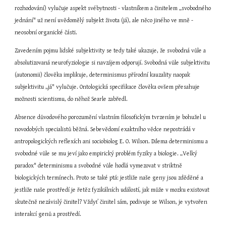
rozhodování) vylučuje aspekt svébytnosti - vlastníkem a činitelem „svobodného 
jednání" už není uvědomělý subjekt života (já), ale něco jiného ve mně - 
neosobní organické části.
Zavedením pojmu lidské subjektivity se tedy také ukazuje, že svobodná vůle a 
absolutizovaná neurofyziologie si navzájem odporují. Svobodná vůle subjektivitu 
(autonomii) člověka implikuje, determinismus přírodní kauzality naopak 
subjektivitu „já" vylučuje. Ontologická specifikace člověka ovšem přesahuje 
možnosti scientismu, do něhož Searle zabředl.
Absence důvodového porozumění vlastním filosofickým tvrzením je bohužel u 
novodobých specialistů běžná. Sebevědomí exaktního vědce nepostrádá v 
antropologických reflexích ani sociobiolog E. O. Wilson. Dilema determinismu a 
svobodné vůle se mu jeví jako empirický problém fyziky a biologie. „Velký 
paradox" determinismu a svobodné vůle hodlá vymezovat v striktně 
biologických termínech. Proto se také ptá: jestliže naše geny jsou zděděné a 
jestliže naše prostředí je řetěz fyzikálních událostí, jak může v mozku existovat 
skutečně nezávislý činitel? Vždyť činitel sám, podivuje se Wilson, je vytvořen 
interakcí genů a prostředí.