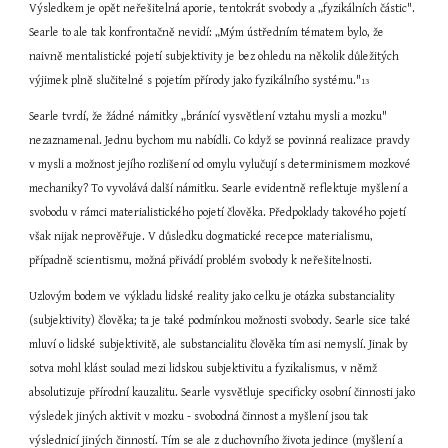
Výsledkem je opět neřešitelná aporie, tentokrát svobody a „fyzikálních částic". 
Searle to ale tak konfrontačně nevidí: „Mým ústředním tématem bylo, že 
naivně mentalistické pojetí subjektivity je bez ohledu na několik důležitých 
výjimek plně slučitelné s pojetím přírody jako fyzikálního systému."
13
Searle tvrdí, že žádné námitky „bránící vysvětlení vztahu mysli a mozku" 
nezaznamenal. Jednu bychom mu nabídli. Co když se povinná realizace pravdy 
v mysli a možnost jejího rozlišení od omylu vylučují s determinismem mozkové 
mechaniky? To vyvolává další námitku. Searle evidentně reflektuje myšlení a 
svobodu v rámci materialistického pojetí člověka. Předpoklady takového pojetí 
však nijak neprověřuje. V důsledku dogmatické recepce materialismu, 
případně scientismu, možná přivádí problém svobody k neřešitelnosti.
Uzlovým bodem ve výkladu lidské reality jako celku je otázka substanciality 
(subjektivity) člověka; ta je také podmínkou možnosti svobody. Searle sice také 
mluví o lidské subjektivitě, ale substancialitu člověka tím asi nemyslí. Jinak by 
sotva mohl klást soulad mezi lidskou subjektivitu a fyzikalismus, v němž 
absolutizuje přírodní kauzalitu. Searle vysvětluje specificky osobní činnosti jako 
výsledek jiných aktivit v mozku - svobodná činnost a myšlení jsou tak 
výslednicí jiných činností. Tím se ale z duchovního života jedince (myšlení a 