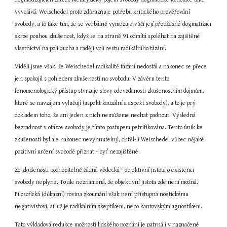
vyvolává. Weischedel proto zdůrazňuje potřebu kritického prověřování 
svobody, a to také tím, že se verbálně vymezuje vůči její předčasné dogmatizaci 
skrze pouhou zkušenost, když se na straně 91 odmítá spoléhat na zajištěné 
vlastnictví na poli ducha a raději volí cestu radikálního tázání.
Viděli jsme však, že Weischedel radikalitě tázání nedostál a nakonec se přece 
jen spokojil s pohledem zkušenosti na svobodu. V závěru tento 
fenomenologický přístup stvrzuje slovy odevzdanosti zkušenostním dojmům, 
které se navzájem vylučují (aspekt kauzální a aspekt svobody), a to je prý 
dokladem toho, že ani jeden z nich nemůžeme nechat padnout. Výsledná 
bezradnost v otázce svobody je tímto postupem petrifikována. Tento únik ke 
zkušenosti byl ale nakonec nevyhnutelný, chtěl-li Weischedel vůbec nějaké 
pozitivní určení svobodě přiznat - byť nezajištěné.
Ze zkušenosti pochopitelně žádná vědecká - objektivní jistota o existenci 
svobody neplyne. To ale neznamená, že objektivní jistota zde není možná. 
Filosofická (důkazní) rovina zkoumání však není přístupná noetickému 
negativistovi, ať už je radikálním skeptikem, nebo kantovským agnostikem.
Tato výkladová redukce možností lidského poznání je patrná i v naznačené 