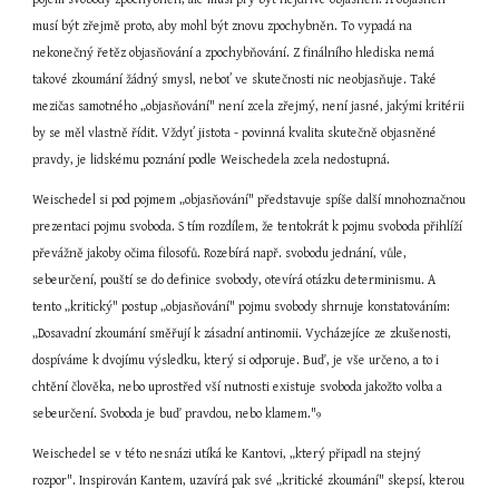
musí být zřejmě proto, aby mohl být znovu zpochybněn. To vypadá na 
nekonečný řetěz objasňování a zpochybňování. Z finálního hlediska nemá 
takové zkoumání žádný smysl, neboť ve skutečnosti nic neobjasňuje. Také 
mezičas samotného „objasňování" není zcela zřejmý, není jasné, jakými kritérii 
by se měl vlastně řídit. Vždyť jistota - povinná kvalita skutečně objasněné 
pravdy, je lidskému poznání podle Weischedela zcela nedostupná.
Weischedel si pod pojmem „objasňování" představuje spíše další mnohoznačnou 
prezentaci pojmu svoboda. S tím rozdílem, že tentokrát k pojmu svoboda přihlíží 
převážně jakoby očima filosofů. Rozebírá např. svobodu jednání, vůle, 
sebeurčení, pouští se do definice svobody, otevírá otázku determinismu. A 
tento „kritický" postup „objasňování" pojmu svobody shrnuje konstatováním: 
„Dosavadní zkoumání směřují k zásadní antinomii. Vycházejíce ze zkušenosti, 
dospíváme k dvojímu výsledku, který si odporuje. Buď, je vše určeno, a to i 
chtění člověka, nebo uprostřed vší nutnosti existuje svoboda jakožto volba a 
sebeurčení. Svoboda je buď pravdou, nebo klamem."
9
Weischedel se v této nesnázi utíká ke Kantovi, „který připadl na stejný 
rozpor". Inspirován Kantem, uzavírá pak své „kritické zkoumání" skepsí, kterou 