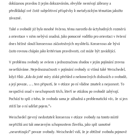
dokázanou pravdou či jejím dokazováním, obvykle nemívají zábrany a 
předkládají své čistě subjektivní příspěvky k metafyzickým tématům jakožto 
závazné.
Také o svobodě již bylo mnohé řečeno, téma narostlo do úctyhodných rozměrů 
a orientace v něm nebývá snadná. Jako pomocné vodítko pro orientaci v řešení 
dnes běžně slouží konsensus zúčastněných myslitelů. Konsensus ale bývá 
často rovnou chápán jako kritérium pravdivosti, což může být zavádějící.
V problému svobody se ovšem s jednoznačnou shodou v jejím pojímání zrovna 
nesetkáváme. Nejednoznačnosti v pojímání svobody si všímá také Weischedel, 
když říká: „Kdo do jisté míry získá přehled o nekonečných diskusích o svobodě, 
a její povaze, ... , ten připustí, že v otázce po ní vládne zmatek a nejasnost. To 
nespočívá snad v neschopnosti těch, kteří se otázkou po svobodě zabývají. 
Pochází to spíš z toho, že svoboda sama je záhadná a problematická věc, že si jen 
stěží lze o ní udělat pojem."
5
Weischedel zjevný nedostatek konsensu v otázce svobody na tomto místě 
nepřičítá ani tak omezeným schopnostem člověka, jako spíš samotné 
„neurotizující" povaze svobody. Weischedel vidí, že je obtížné svobodu pojmově 