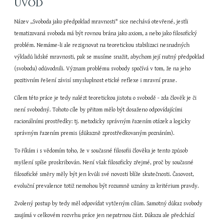
ÚVOD
Název „Svoboda jako předpoklad mravnosti" sice nechává otevřené, jestli 
tematizovaná svoboda má být rovnou brána jako axiom, a nebo jako filosofický 
problém. Nemáme-li ale rezignovat na teoretickou stabilizaci nesnadných 
výkladů lidské mravnosti, pak se musíme snažit, abychom její nutný předpoklad 
(svobodu) odůvodnili. Význam problému svobody spočívá v tom, že na jeho 
pozitivním řešení závisí smysluplnost etické reflexe i mravní praxe.
Cílem této práce je tedy nalézt teoretickou jistotu o svobodě - zda člověk je či 
není svobodný. Tohoto cíle by přitom mělo být dosaženo odpovídajícími 
racionálními prostředky: tj. metodicky správným řazením otázek a logicky 
správným řazením premis (důkazně zprostředkovaným poznáním).
To říkám i s vědomím toho, že v současné filosofii člověka je tento způsob 
myšlení spíše proskribován. Není však filosoficky zřejmé, proč by současné 
filosofické směry měly být jen kvůli své novosti blíže skutečnosti. Časovost, 
evoluční prevalence totiž nemohou být rozumně uznány za kritérium pravdy.
Zvolený postup by tedy měl odpovídat vytčeným cílům. Samotný důkaz svobody 
zaujímá v celkovém rozvrhu práce jen nepatrnou část. Důkazu ale předchází 