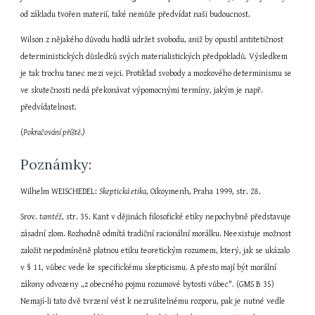
od základu tvořen materií, také nemůže předvídat naši budoucnost.
Wilson z nějakého důvodu hodlá udržet svobodu, aniž by opustil antitetičnost 
deterministických důsledků svých materialistických předpokladů. Výsledkem 
je tak trochu tanec mezi vejci. Protiklad svobody a mozkového determinismu se 
ve skutečnosti nedá překonávat výpomocnými termíny, jakým je např. 
předvídatelnost.
(
Pokračování příště.)
Poznámky:
Wilhelm WEISCHEDEL: 
Skeptická etika
, Oikoymenh, Praha 1999, str. 28.
Srov. 
tamtéž
, str. 35. Kant v dějinách filosofické etiky nepochybně představuje 
zásadní zlom. Rozhodně odmítá tradiční racionální morálku. Neexistuje možnost 
založit nepodmíněně platnou etiku teoretickým rozumem, který, jak se ukázalo 
v § 11, vůbec vede ke specifickému skepticismu. A přesto mají být morální 
zákony odvozeny „z obecného pojmu rozumové bytosti vůbec". (GMS B 35) 
Nemají-li tato dvě tvrzení vést k nezrušitelnému rozporu, pak je nutné vedle 