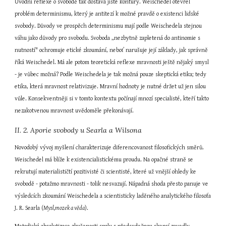
Úvodní reflexe o svobodě tak dostává jisté kontury. Weischedel otevřel 
problém determinismu, který je antitezí k možné pravdě o existenci lidské 
svobody. Důvody ve prospěch determinismu mají podle Weischedela stejnou 
váhu jako důvody pro svobodu. Svoboda „nezbytně zapletená do antinomie s 
nutností" ochromuje etické zkoumání, neboť narušuje její základy, jak správně 
říká Weischedel. Má ale potom teoretická reflexe mravnosti ještě nějaký smysl 
- je vůbec možná? Podle Weischedela je tak možná pouze skeptická etika; tedy 
etika, která mravnost relativizuje. Mravní hodnoty je nutné držet už jen silou 
vůle. Konsekventněji si v tomto kontextu počínají mnozí specialisté, kteří takto 
nezakotvenou mravnost uvědoměle překonávají.
II. 2. Aporie svobody u Searla a Wilsona
Novodobý vývoj myšlení charakterizuje diferencovanost filosofických směrů. 
Weischedel má blíže k existencialistickému proudu. Na opačné straně se 
rekrutují materialističtí pozitivisté či scientisté, které už vnější ohledy ke 
svobodě - potažmo mravnosti - tolik nesvazují. Nápadná shoda přesto panuje ve 
výsledcích zkoumání Weischedela a scientisticky laděného analytického filosofa 
J. R. Searla (
Mysl,mozek a věda
).