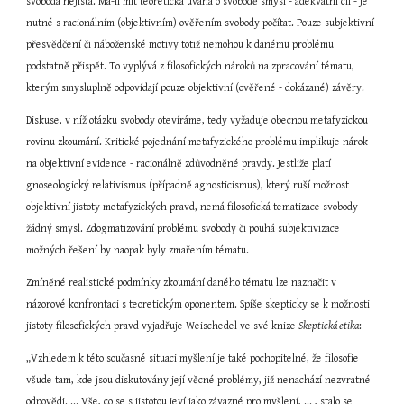
svoboda nejistá. Má-li mít teoretická úvaha o svobodě smysl - adekvátní cíl - je 
nutné s racionálním (objektivním) ověřením svobody počítat. Pouze subjektivní 
přesvědčení či náboženské motivy totiž nemohou k danému problému 
podstatně přispět. To vyplývá z filosofických nároků na zpracování tématu, 
kterým smysluplně odpovídají pouze objektivní (ověřené - dokázané) závěry.
Diskuse, v níž otázku svobody otevíráme, tedy vyžaduje obecnou metafyzickou 
rovinu zkoumání. Kritické pojednání metafyzického problému implikuje nárok 
na objektivní evidence - racionálně zdůvodněné pravdy. Jestliže platí 
gnoseologický relativismus (případně agnosticismus), který ruší možnost 
objektivní jistoty metafyzických pravd, nemá filosofická tematizace svobody 
žádný smysl. Zdogmatizování problému svobody či pouhá subjektivizace 
možných řešení by naopak byly zmařením tématu.
Zmíněné realistické podmínky zkoumání daného tématu lze naznačit v 
názorové konfrontaci s teoretickým oponentem. Spíše skepticky se k možnosti 
jistoty filosofických pravd vyjadřuje Weischedel ve své knize 
Skeptická etika
:
„Vzhledem k této současné situaci myšlení je také pochopitelné, že filosofie 
všude tam, kde jsou diskutovány její věcné problémy, již nenachází nezvratné 
odpovědi. ... Vše, co se s jistotou jeví jako závazné pro myšlení, ... , stalo se 