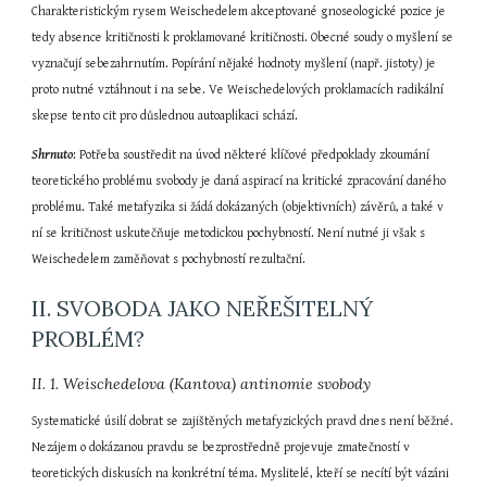
Charakteristickým rysem Weischedelem akceptované gnoseologické pozice je 
tedy absence kritičnosti k proklamované kritičnosti. Obecné soudy o myšlení se 
vyznačují sebezahrnutím. Popírání nějaké hodnoty myšlení (např. jistoty) je 
proto nutné vztáhnout i na sebe. Ve Weischedelových proklamacích radikální 
skepse tento cit pro důslednou autoaplikaci schází.
Shrnuto
: Potřeba soustředit na úvod některé klíčové předpoklady zkoumání 
teoretického problému svobody je daná aspirací na kritické zpracování daného 
problému. Také metafyzika si žádá dokázaných (objektivních) závěrů, a také v 
ní se kritičnost uskutečňuje metodickou pochybností. Není nutné ji však s 
Weischedelem zaměňovat s pochybností rezultační.
II. SVOBODA JAKO NEŘEŠITELNÝ 
PROBLÉM?
II. 1. Weischedelova (Kantova) antinomie svobody
Systematické úsilí dobrat se zajištěných metafyzických pravd dnes není běžné. 
Nezájem o dokázanou pravdu se bezprostředně projevuje zmatečností v 
teoretických diskusích na konkrétní téma. Myslitelé, kteří se necítí být vázáni 