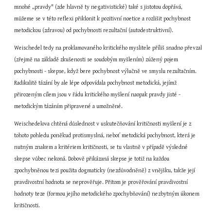
mnohé „pravdy" (zde hlavně ty negativistické) také s jistotou dopřává, 
můžeme se v této reflexi přiklonit k pozitivní noetice a rozlišit pochybnost 
metodickou (zdravou) od pochybnosti rezultační (autodestruktivní).
Weischedel tedy na proklamovaného kritického myslitele příliš snadno převzal 
(zřejmě na základě zkušenosti se soudobým myšlením) zúžený pojem 
pochybnosti - skepse, když bere pochybnost výlučně ve smyslu rezultačním. 
Radikalitě tázání by ale lépe odpovídala pochybnost metodická, jejímž 
přirozeným cílem jsou v řádu kritického myšlení naopak pravdy jisté - 
metodickým tázáním připravené a umožněné.
Weischedelova chtěná důslednost v uskutečňování kritičnosti myšlení je z 
tohoto pohledu poněkud protismyslná, neboť metodická pochybnost, která je 
nutným znakem a kritériem kritičnosti, se tu vlastně v případě výsledné 
skepse vůbec nekoná. Dobově přikázaná skepse je totiž na každou 
zpochybněnou tezi použita dogmaticky (nezdůvodněně) z vnějšku, takže její 
pravdivostní hodnota se neprověřuje. Přitom je prověřování pravdivostní 
hodnoty teze (formou jejího metodického zpochybňování) nezbytným úkonem 
kritičnosti.