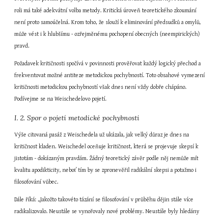
roli má také adekvátní volba metody. Kritická úroveň teoretického zkoumání 
není proto samoúčelná. Krom toho, že slouží k eliminování předsudků a omylů, 
může vést i k hlubšímu - ozřejměnému pochopení obecných (neempirických) 
pravd.
Požadavek kritičnosti spočívá v povinnosti prověřovat každý logický přechod a 
frekventovat možné antiteze metodickou pochybností. Toto obsahové vymezení 
kritičnosti metodickou pochybností však dnes není vždy dobře chápáno. 
Podívejme se na Weischedelovo pojetí.
I. 2. Spor o pojetí metodické pochybnosti
Výše citovaná pasáž z Weischedela už ukázala, jak velký důraz je dnes na 
kritičnost kladen. Weischedel oceňuje kritičnost, která se projevuje skepsí k 
jistotám - dokázaným pravdám. Žádný teoretický závěr podle něj nemůže mít 
kvalitu apodikticity, neboť tím by se zpronevěřil radikální skepsi a potažmo i 
filosofování vůbec.
Dále říká: „Jakožto takovéto tázání se filosofování v průběhu dějin stále více 
radikalizovalo. Neustále se vynořovaly nové problémy. Neustále byly hledány 