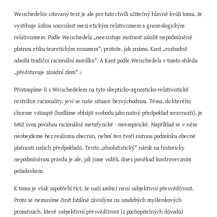
Weischedelův citovaný text je ale pro tuto chvíli užitečný hlavně kvůli tomu, že 
vystihuje úzkou souvislost mezi etickým relativismem a gnoseologickým 
relativismem. Podle Weischedela „neexistuje možnost založit nepodmíněně 
platnou etiku teoretickým rozumem", protože, jak známo, Kant „rozhodně 
odmítá tradiční racionální morálku". A Kant podle Weischedela v tomto ohledu 
„představuje zásadní zlom".
2
Přistoupíme-li s Weischedelem na tyto skepticko-agnosticko-relativistické 
restrikce racionality, jeví se naše situace bezvýchodnou. Téma, do kterého 
chceme vstoupit (hodláme obhájit svobodu jako nutný předpoklad mravnosti), je 
totiž svou povahou racionálně metafyzické - neempirické. Například se v něm 
neobejdeme bez realismu obecnin, neboť ten tvoří nutnou podmínku obecné 
platnosti našich předpokladů. Tento „absolutistický" nárok na historicky 
nepodmíněnou pravdu je ale, jak jsme viděli, dnes poněkud kontroverzním 
požadavkem.
K tomu je však zapotřebí říct, že naší ambicí není subjektivní přesvědčivost. 
Proto se nemusíme činit fatálně závislými na soudobých myšlenkových 
proměnách, které subjektivní přesvědčivost (z pochopitelných důvodů) 