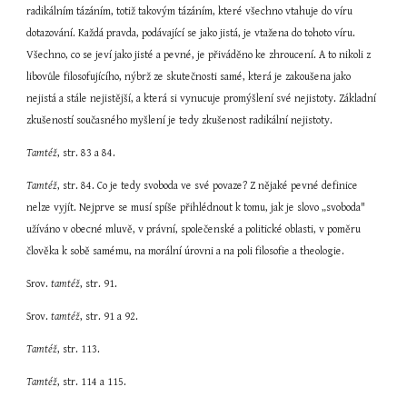
radikálním tázáním, totiž takovým tázáním, které všechno vtahuje do víru 
dotazování. Každá pravda, podávající se jako jistá, je vtažena do tohoto víru. 
Všechno, co se jeví jako jisté a pevné, je přiváděno ke zhroucení. A to nikoli z 
libovůle filosofujícího, nýbrž ze skutečnosti samé, která je zakoušena jako 
nejistá a stále nejistější, a která si vynucuje promýšlení své nejistoty. Základní 
zkušeností současného myšlení je tedy zkušenost radikální nejistoty.
Tamtéž
, str. 83 a 84.
Tamtéž
, str. 84. Co je tedy svoboda ve své povaze? Z nějaké pevné definice 
nelze vyjít. Nejprve se musí spíše přihlédnout k tomu, jak je slovo „svoboda" 
užíváno v obecné mluvě, v právní, společenské a politické oblasti, v poměru 
člověka k sobě samému, na morální úrovni a na poli filosofie a theologie.
Srov. 
tamtéž
, str. 91.
Srov. 
tamtéž
, str. 91 a 92.
Tamtéž
, str. 113.
Tamtéž
, str. 114 a 115.