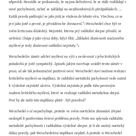
odpovědi. Neustále se prokazovalo, že nejsou definitivní, že se stále rozkládají v 
nové pochybnosti, neboť se zakládají na nezdůvodněných předpokladech. ... 
Každá pravda podávající se jako jistá je vtažena do tohoto víru. Všechno, co se 
jeví jako jisté a pevné, je přiváděno ke zhroucení."
Weischedel chce být ve 
3 
svém kriticismu důsledný. Nejistotě, kterou prý radikální skepse přináší, se 
nebrání. Chápe jí jako výraz doby, když říká: „Základní zkušeností současného 
myšlení je tedy zkušenost radikální nejistoty."
4
Weischedelův záměr udržet myšlení na výši a neslevovat z jeho kritických 
požadavků je jistě sympatický. Způsob, jakým navrhuje uvádět tento záměr v 
praxi, už ale tak jednoznačně pozitivní není. Weischedel staví možnou realizaci 
kritického myšlení na implikaci, že radikální metodická pochybnost vede nutně 
k výsledné nejistotě závěru. Výsledná nejistota je podle toho povinným 
znakem kritického myšlení, které se realizuje radikální metodickou skepsí. 
Proč by ale měla tato implikace platit - být pravdivá?
Weischedel o ní nepochybuje, protože ve svém noetickém zkoumání zřejmě 
nedospěl k pozitivnímu řešení problému pravdy. Proto mu splynula radikalita 
metodické pochybnosti s radikalitou výsledné skepse. Je-li ale možný noetický 
důkaz pravdy, pak Weischedelova implikace neplatí. A protože si Weischedel 