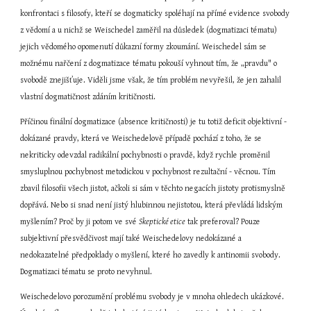
konfrontaci s filosofy, kteří se dogmaticky spoléhají na přímé evidence svobody 
z vědomí a u nichž se Weischedel zaměřil na důsledek (dogmatizaci tématu) 
jejich vědomého opomenutí důkazní formy zkoumání. Weischedel sám se 
možnému nařčení z dogmatizace tématu pokouší vyhnout tím, že „pravdu" o 
svobodě znejišťuje. Viděli jsme však, že tím problém nevyřešil, že jen zahalil 
vlastní dogmatičnost zdáním kritičnosti.
Příčinou finální dogmatizace (absence kritičnosti) je tu totiž deficit objektivní - 
dokázané pravdy, která ve Weischedelově případě pochází z toho, že se 
nekriticky odevzdal radikální pochybnosti o pravdě, když rychle proměnil 
smysluplnou pochybnost metodickou v pochybnost rezultační - věcnou. Tím 
zbavil filosofii všech jistot, ačkoli si sám v těchto negacích jistoty protismyslně 
dopřává. Nebo si snad není jistý hlubinnou nejistotou, která převládá lidským 
myšlením? Proč by ji potom ve své 
Skeptické etice
 tak preferoval? Pouze 
subjektivní přesvědčivost mají také Weischedelovy nedokázané a 
nedokazatelné předpoklady o myšlení, které ho zavedly k antinomii svobody. 
Dogmatizaci tématu se proto nevyhnul.
Weischedelovo porozumění problému svobody je v mnoha ohledech ukázkové. 