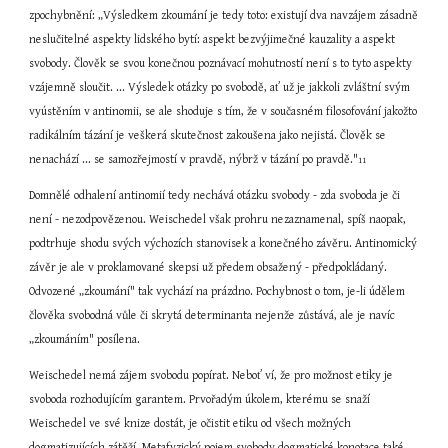
zpochybnění: „Výsledkem zkoumání je tedy toto: existují dva navzájem zásadně 
neslučitelné aspekty lidského bytí: aspekt bezvýjimečné kauzality a aspekt 
svobody. Člověk se svou konečnou poznávací mohutností není s to tyto aspekty 
vzájemně sloučit. ... Výsledek otázky po svobodě, ať už je jakkoli zvláštní svým 
vyústěním v antinomii, se ale shoduje s tím, že v současném filosofování jakožto 
radikálním tázání je veškerá skutečnost zakoušena jako nejistá. Člověk se 
nenachází ... se samozřejmostí v pravdě, nýbrž v tázání po pravdě."
11
Domnělé odhalení antinomií tedy nechává otázku svobody - zda svoboda je či 
není - nezodpovězenou. Weischedel však prohru nezaznamenal, spíš naopak, 
podtrhuje shodu svých výchozích stanovisek a konečného závěru. Antinomický 
závěr je ale v proklamované skepsi už předem obsažený - předpokládaný. 
Odvozené „zkoumání" tak vychází na prázdno. Pochybnost o tom, je-li údělem 
člověka svobodná vůle či skrytá determinanta nejenže zůstává, ale je navíc 
„zkoumáním" posílena.
Weischedel nemá zájem svobodu popírat. Neboť ví, že pro možnost etiky je 
svoboda rozhodujícím garantem. Prvořadým úkolem, kterému se snaží 
Weischedel ve své knize dostát, je očistit etiku od všech možných 
dogmatizujících zátěží. Metafyzický pojem svobody dogmatické konotace také 