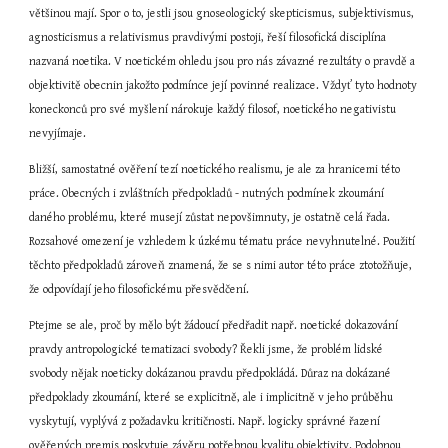
většinou mají. Spor o to, jestli jsou gnoseologický skepticismus, subjektivismus, 
agnosticismus a relativismus pravdivými postoji, řeší filosofická disciplína 
nazvaná noetika. V noetickém ohledu jsou pro nás závazné rezultáty o pravdě a 
objektivitě obecnin jakožto podmínce její povinné realizace. Vždyť tyto hodnoty 
koneckonců pro své myšlení nárokuje každý filosof, noetického negativistu 
nevyjímaje.
Bližší, samostatné ověření tezí noetického realismu, je ale za hranicemi této 
práce. Obecných i zvláštních předpokladů - nutných podmínek zkoumání 
daného problému, které musejí zůstat nepovšimnuty, je ostatně celá řada. 
Rozsahové omezení je vzhledem k úzkému tématu práce nevyhnutelné. Použití 
těchto předpokladů zároveň znamená, že se s nimi autor této práce ztotožňuje, 
že odpovídají jeho filosofickému přesvědčení.
Ptejme se ale, proč by mělo být žádoucí předřadit např. noetické dokazování 
pravdy antropologické tematizaci svobody? Řekli jsme, že problém lidské 
svobody nějak noeticky dokázanou pravdu předpokládá. Důraz na dokázané 
předpoklady zkoumání, které se explicitně, ale i implicitně v jeho průběhu 
vyskytují, vyplývá z požadavku kritičnosti. Např. logicky správné řazení 
ověřených premis poskytuje závěru potřebnou kvalitu objektivity. Podobnou 