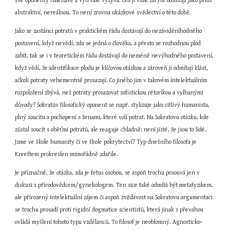
své oponenty naléhavě a vytrvale vyzývá. Oni ji však zarytě odmítají jako příliš 
abstraktní, nereálnou. To není zrovna ukázkové svědectví o této době.
Jako se zastánci potratů v praktickém řádu dostávají do nezáviděníhodného 
postavení, když nevědí, zda se jedná o člověka, a přesto se rozhodnou plod 
zabít, tak se i v teoretickém řádu dostávají do neméně nevýhodného postavení, 
když vědí, že identifikace plodu je klíčovou otázkou a zároveň ji odmítají klást, 
ačkoli potraty vehementně prosazují. Co jiného jim v takovém intelektuálním 
rozpoložení zbývá, než potraty prosazovat sofistickou rétorikou a vylhanými 
důvody? Sokratův filosofický oponent se např. stylizuje jako citlivý humanista, 
plný soucitu a pochopení s ženami, které volí potrat. Na Sokratovu otázku, kde 
zůstal soucit s oběťmi potratů, ale reaguje chladně: není jisté, že jsou to lidé. 
Jsme ve škole humanity či ve škole pokrytectví? Typ dnešního filosofa je 
Kreeftem prokreslen mimořádně zdařile.
Je příznačné, že otázka, zda je fetus osobou, se aspoň trochu posouvá jen v 
diskusi s přírodovědcem/gynekologem. Ten sice také odmítá být metafyzikem, 
ale přirozený intelektuální zájem či aspoň zvědavost na Sokratovu argumentaci 
se trochu prosadí proti rigidní dogmatice scientistů, která jinak s převahou 
ovládá myšlení tohoto typu vzdělanců. To filosof je neoblomný. Agnosticko-