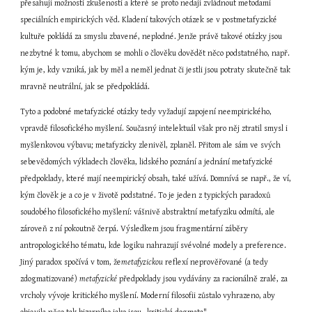
přesahují možnosti zkušenosti a které se proto nedají zvládnout metodami 
speciálních empirických věd. Kladení takových otázek se v postmetafyzické 
kultuře pokládá za smyslu zbavené, neplodné. Jenže právě takové otázky jsou 
nezbytné k tomu, abychom se mohli o člověku dovědět něco podstatného, např. 
kým je, kdy vzniká, jak by měl a neměl jednat či jestli jsou potraty skutečně tak 
mravně neutrální, jak se předpokládá.
Tyto a podobné metafyzické otázky tedy vyžadují zapojení neempirického, 
vpravdě filosofického myšlení. Současný intelektuál však pro něj ztratil smysl i 
myšlenkovou výbavu; metafyzicky zlenivěl, zplaněl. Přitom ale sám ve svých 
sebevědomých výkladech člověka, lidského poznání a jednání metafyzické 
předpoklady, které mají neempirický obsah, také užívá. Domnívá se např., že ví, 
kým člověk je a co je v životě podstatné. To je jeden z typických paradoxů 
soudobého filosofického myšlení: vášnivě abstraktní metafyziku odmítá, ale 
zároveň z ní pokoutně čerpá. Výsledkem jsou fragmentární záběry 
antropologického tématu, kde logiku nahrazují svévolné modely a preference. 
Jiný paradox spočívá v tom, že
metafyzickou
 reflexí neprověřované (a tedy 
zdogmatizované) 
metafyzické
 předpoklady jsou vydávány za racionálně zralé, za 
vrcholy vývoje kritického myšlení. Moderní filosofii zůstalo vyhrazeno, aby 