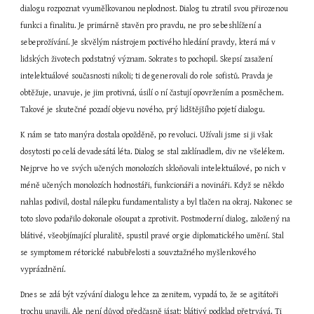
dialogu rozpoznat vyumělkovanou neplodnost. Dialog tu ztratil svou přirozenou 
funkci a finalitu. Je primárně stavěn pro pravdu, ne pro sebeshlížení a 
sebeprožívání. Je skvělým nástrojem poctivého hledání pravdy, která má v 
lidských životech podstatný význam. Sokrates to pochopil. Skepsí zasažení 
intelektuálové současnosti nikoli; ti degenerovali do role sofistů. Pravda je 
obtěžuje, unavuje, je jim protivná, úsilí o ní častují opovržením a posměchem. 
Takové je skutečné pozadí objevu nového, prý lidštějšího pojetí dialogu.
K nám se tato manýra dostala opožděně, po revoluci. Užívali jsme si ji však 
dosytosti po celá devadesátá léta. Dialog se stal zaklínadlem, div ne všelékem. 
Nejprve ho ve svých učených monolozích skloňovali intelektuálové, po nich v 
méně učených monolozích hodnostáři, funkcionáři a novináři. Když se někdo 
nahlas podivil, dostal nálepku fundamentalisty a byl tlačen na okraj. Nakonec se 
toto slovo podařilo dokonale ošoupat a zprotivit. Postmoderní dialog, založený na 
blátivé, všeobjímající pluralitě, spustil pravé orgie diplomatického umění. Stal 
se symptomem rétorické nabubřelosti a souvztažného myšlenkového 
vyprázdnění.
Dnes se zdá být vzývání dialogu lehce za zenitem, vypadá to, že se agitátoři 
trochu unavili. Ale není důvod předčasně jásat; blátivý podklad přetrvává. Ti 