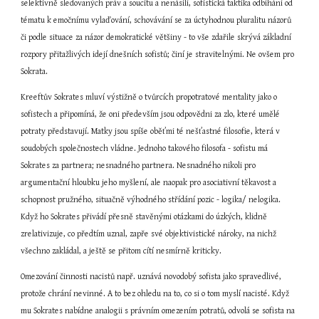
selektivně sledovaných práv a soucitu a nenásilí, sofistická taktika odbíhání od 
tématu k emočnímu vylaďování, schovávání se za úctyhodnou pluralitu názorů 
či podle situace za názor demokratické většiny - to vše zdařile skrývá základní 
rozpory přitažlivých idejí dnešních sofistů; činí je stravitelnými. Ne ovšem pro 
Sokrata.
Kreeftův Sokrates mluví výstižně o tvůrcích propotratové mentality jako o 
sofistech a připomíná, že oni především jsou odpovědni za zlo, které umělé 
potraty představují. Matky jsou spíše oběťmi té nešťastné filosofie, která v 
soudobých společnostech vládne. Jednoho takového filosofa - sofistu má 
Sokrates za partnera; nesnadného partnera. Nesnadného nikoli pro 
argumentační hloubku jeho myšlení, ale naopak pro asociativní těkavost a 
schopnost pružného, situačně výhodného střídání pozic - logika/ nelogika. 
Když ho Sokrates přivádí přesně stavěnými otázkami do úzkých, klidně 
zrelativizuje, co předtím uznal, zapře své objektivistické nároky, na nichž 
všechno zakládal, a ještě se přitom cítí nesmírně kriticky.
Omezování činnosti nacistů např. uznává novodobý sofista jako spravedlivé, 
protože chrání nevinné. A to bez ohledu na to, co si o tom myslí nacisté. Když 
mu Sokrates nabídne analogii s právním omezením potratů, odvolá se sofista na 