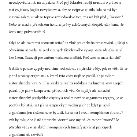
nezodpověditelná, metafyzická. Proč prý Sokrates raději nemluví o právech 
matky. Jakoby logika nevyžadovala, aby se nejprve zjistilo, kdo-co má být 
vlastně zabito, a pak se teprve rozhodovalo o tom, zda má být plod „ukončen". 
Nebo se snad v překotném honu za právy utlačovaných dospělo už k tomu, že 
ženy mají právo vraždit?
Když se ale Sokratovi oponenti ocitají na vlně praktického prosazování, ujišťují s 
odvoláním na vědu, že plod v raných fázích svého vývoje ještě zdaleka není 
člověkem. Nasazují pro změnu 
masku materialistů
. Proč zrovna materialistů?
Jestliže o povaze zygoty necháme rozhodovat empirické vědy, pak se věří, že se 
jedná o pouhý organismus, který tyto vědy nejlépe popíší. To je ovšem 
materialistická víra. V ní se veškerá realita redukuje na hmotné jevy a jejich 
poznání je pak v kompetenci přírodních věd. Co když je ale základní 
materialistický předpoklad chybný a realita nového organismu (zygoty) je od 
počátku bohatší, než jak se empirickým vědám jeví? Co když je nový 
organismus jen složkou nové bytosti, která má i svou neempirickou stránku? 
Pak by byla jeho čistě empirická identifikace mylná. Že to není možné? Že 
přírodní vědy o nějakých neempirických (metafyzických) principech 
organismu nic nevědí?