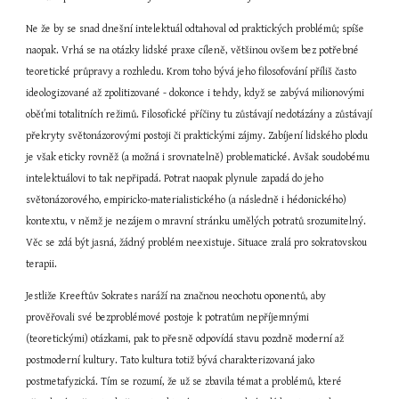
Ne že by se snad dnešní intelektuál odtahoval od praktických problémů; spíše 
naopak. Vrhá se na otázky lidské praxe cíleně, většinou ovšem bez potřebné 
teoretické průpravy a rozhledu. Krom toho bývá jeho filosofování příliš často 
ideologizované až zpolitizované - dokonce i tehdy, když se zabývá milionovými 
oběťmi totalitních režimů. Filosofické příčiny tu zůstávají nedotázány a zůstávají 
překryty světonázorovými postoji či praktickými zájmy. Zabíjení lidského plodu 
je však eticky rovněž (a možná i srovnatelně) problematické. Avšak soudobému 
intelektuálovi to tak nepřipadá. Potrat naopak plynule zapadá do jeho 
světonázorového, empiricko-materialistického (a následně i hédonického) 
kontextu, v němž je nezájem o mravní stránku umělých potratů srozumitelný. 
Věc se zdá být jasná, žádný problém neexistuje. Situace zralá pro sokratovskou 
terapii.
Jestliže Kreeftův Sokrates naráží na značnou neochotu oponentů, aby 
prověřovali své bezproblémové postoje k potratům nepříjemnými 
(teoretickými) otázkami, pak to přesně odpovídá stavu pozdně moderní až 
postmoderní kultury. Tato kultura totiž bývá charakterizovaná jako 
postmetafyzická. Tím se rozumí, že už se zbavila témat a problémů, které 