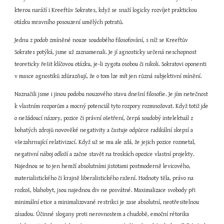
kterou naráží i Kreeftův Sokrates, když se snaží logicky rozvíjet praktickou 
otázku mravního posouzení umělých potratů.
Jednu z podob zmíněné nouze soudobého filosofování, s níž se Kreeftův 
Sokrates potýká, jsme už zaznamenali. Je jí agnosticky určená neschopnost 
teoreticky řešit klíčovou otázku, je-li zygota osobou či nikoli. Sokratovi oponenti 
v masce agnostiků zdůrazňují, že o tom lze mít jen různá subjektivní mínění.
Naznačili jsme i jinou podobu nouzového stavu dnešní filosofie. Je jím netečnost 
k vlastním rozporům a mocný potenciál tyto rozpory rozmnožovat. Když totiž jde 
o nežádoucí názory, pozice či právní ošetření, čerpá soudobý intelektuál z 
bohatých zdrojů novověké negativity a častuje odpůrce radikální skepsí a 
všezahrnující relativizací. Když už se mu ale zdá, že jejich pozice rozmetal, 
negativní náboj odloží a začne stavět na troskách opozice vlastní projekty. 
Najednou se to jen hemží absolutními jistotami postmoderně levicového, 
materialistického či krajně liberalistického ražení. Hodnoty těla, právo na 
rozkoš, blahobyt, jsou najednou div ne posvátné. Maximalizace svobody při 
minimální etice a minimalizované restrikci je zase absolutní, neotřesitelnou 
zásadou. Účinné slogany proti nerovnostem a chudobě, emoční rétorika 