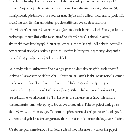
Ohledy na to, abychom se snad nedotkli ješitnosti partnera, jsou na vysoké 
úrovni. Nejde prý totiž o nízkou snahu někoho v diskusi porazit, přesvědčit, 
manipulovat, přetahovat na svou stranu. Nejde ani o ušlechtilou snahu posloužit 
druhému tak, že sám nahlédne problematičnost svého dosavadního 
přesvědčení. Neboť v životně závažných otázkách beztak u každého v posledku 
rozhoduje iracionální volba toho kterého přesvědčení. Takové je aspoň 
skeptické poselství vyspělé kultury, která si tento lidský úděl dokáže poctivě a 
bez racionalistických příkras přiznat. Do této kultury má hašteřivý, dotěrný a 
maniakálně povýšenecký Sokrates daleko.
Co je tedy cílem kultivovaného dialogu pozdně demokratických společností? 
Setkávání, abychom se dobře cítili. Abychom si užívali lesku konferencí a kamer 
i příjemné, nekonfliktní komunikace, prokládané častým vzájemným 
uznáváním našich intelektuálních výkonů. Cílem dialogu je mírové soužití, 
respektuplné vztahování Já a Ty, které je přeplněné netečnou tolerancí a 
nasloucháním tam, kde by bylo třeba zvednout hlas. Takové pojetí dialogu se 
stalo výzvou, která oslovuje. To nemohli přeslechnout ani pokrokoví teologové. 
V křesťanských kruzích zorganizovali intelektuální adorace dialogu ve velkém.
Přesto lze pod vznešenou rétorikou a zženštilou líbezností v takovém pojetí 