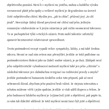
objektivního poznání. Není-li v myšlení nic jistého, mohou u každého výroku 
rovnocenně platit jeho opaky a veškeré myšlení je degradováno na úroveň 
čistě subjektivního cítění. Myslím jen, „jak to cítím", přičemž jiný „to cítí 
jinak". Neexistuje žádný důvod povyšovat mé cítění nad jeho. Jediným 
rozumným vztahováním se k jiným názorům je pak ničím neomezená tolerance. 
To se pochopitelně týká i etických názorů. Proto mohl Sokratův sofistický 
oponent bezstarostně relativizovat spravedlnost.
Tento postmoderní recept vypadá velice sympaticky, lidsky, a má také širokou 
odezvu. Nesmí se nad ním ovšem moc přemýšlet. Jestliže se totiž podíváme na 
postmodernistovo školení jako na (také) soubor názorů, je po iluzi. Zdalipak není 
jeho subjektivistické vyhodnocení možností myšlení také jen jeho „cítěním" a 
následná tolerance jen slaboduchou rezignací na rozlišování pravdy a omylu? 
Jestliže postmoderní humanista širokého srdce toto připustí, pak už není 
sebemenší důvod, abychom jeho poučení brali vážně. Se stejnou intenzitou a 
ochotou můžeme věřit i jejím opakům. Jestliže si však udělí dispens a řekne, že 
jeho hodnocení lidského myšlení je (výjimečně) jisté a objektivní, pak popře to, 
co nám tak důležitě sděloval: že totiž myšlení nemá šanci být jisté a objektivní.