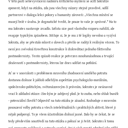
V této pasti sebevyvrácení nadmíru kritického myšlení se ocitl Sokratův 
oponent, když na otázku, zda jsou všechny názory stejně pravdivé, udílí 
partnerovi v dialogu lekci pokory a humanity zároveň: „Všechna mínění se 
musejí brát v úvahu. Je dogmatické tvrdit, že pouze to vaše je správné." Na to 
mu Sokrates nastavuje zrcadlo. Sofista sice past vlastního rozporu nahlíží, ale 
reaguje typickým způsobem. Stěžuje si, že je mu z té logiky nevolno a vyzývá 
Sokrata, aby se přestalo mluvit o slovech a přešlo se raději k reálným věcem. To 
není jen svévolná Kreeftova konstrukce k diskreditaci jednoho fiktivního 
postmodernisty. Tento způsob reakce je potvrzen mnohonásobnou a trvající 
zkušeností s postmodernisty, kterou lze dnes udělat na potkání.
Ať se v souvislosti s problémem mravního zhodnocení umělého potratu 
dostanou diskuse k jakkoli odlehlým aspektům psychologicko-morálním, 
společensko-politickým, světonázorovým či právním, Sokrates je neúnavně 
vrací k základní otázce: čím-kým je zabíjený plod. Je to osoba, nebo shluk buněk 
- potenciální člověk? Odpověď na tuto otázku je zásadní. Rozhoduje o mravním 
posouzení volby potratu a všech intelektuálních i praktických aktivit, které ji 
nějak podporují. To je všem účastníkům diskusí jasné. Dalo by se čekat, že se 
tedy především soustředí na tuto otázku a pokusí se ji řešit. Sokrates k tomu 