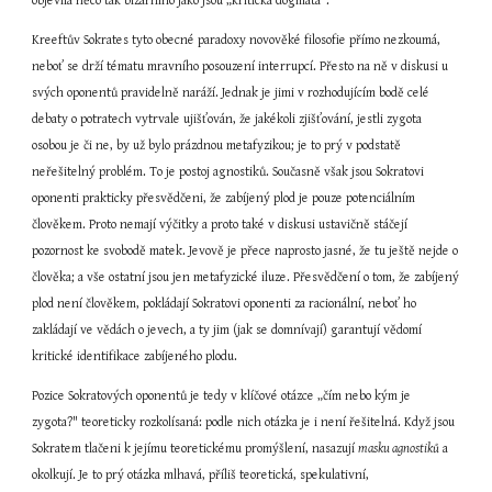
objevila něco tak bizarního jako jsou „kritická dogmata".
Kreeftův Sokrates tyto obecné paradoxy novověké filosofie přímo nezkoumá, 
neboť se drží tématu mravního posouzení interrupcí. Přesto na ně v diskusi u 
svých oponentů pravidelně naráží. Jednak je jimi v rozhodujícím bodě celé 
debaty o potratech vytrvale ujišťován, že jakékoli zjišťování, jestli zygota 
osobou je či ne, by už bylo prázdnou metafyzikou; je to prý v podstatě 
neřešitelný problém. To je postoj agnostiků. Současně však jsou Sokratovi 
oponenti prakticky přesvědčeni, že zabíjený plod je pouze potenciálním 
člověkem. Proto nemají výčitky a proto také v diskusi ustavičně stáčejí 
pozornost ke svobodě matek. Jevově je přece naprosto jasné, že tu ještě nejde o 
člověka; a vše ostatní jsou jen metafyzické iluze. Přesvědčení o tom, že zabíjený 
plod není člověkem, pokládají Sokratovi oponenti za racionální, neboť ho 
zakládají ve vědách o jevech, a ty jim (jak se domnívají) garantují vědomí 
kritické identifikace zabíjeného plodu.
Pozice Sokratových oponentů je tedy v klíčové otázce „čím nebo kým je 
zygota?" teoreticky rozkolísaná: podle nich otázka je i není řešitelná. Když jsou 
Sokratem tlačeni k jejímu teoretickému promýšlení, nasazují 
masku agnostiků
 a 
okolkují. Je to prý otázka mlhavá, příliš teoretická, spekulativní, 