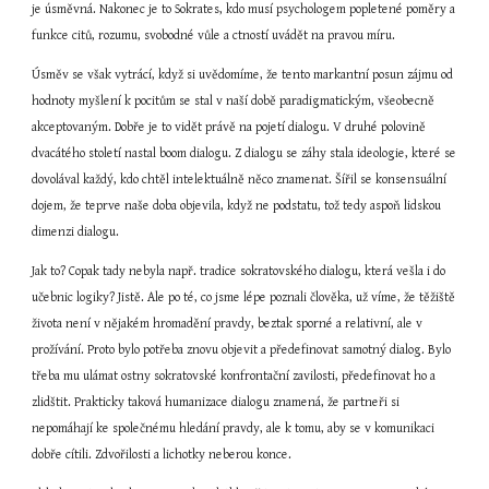
je úsměvná. Nakonec je to Sokrates, kdo musí psychologem popletené poměry a 
funkce citů, rozumu, svobodné vůle a ctností uvádět na pravou míru.
Úsměv se však vytrácí, když si uvědomíme, že tento markantní posun zájmu od 
hodnoty myšlení k pocitům se stal v naší době paradigmatickým, všeobecně 
akceptovaným. Dobře je to vidět právě na pojetí dialogu. V druhé polovině 
dvacátého století nastal boom dialogu. Z dialogu se záhy stala ideologie, které se 
dovolával každý, kdo chtěl intelektuálně něco znamenat. Šířil se konsensuální 
dojem, že teprve naše doba objevila, když ne podstatu, tož tedy aspoň lidskou 
dimenzi dialogu.
Jak to? Copak tady nebyla např. tradice sokratovského dialogu, která vešla i do 
učebnic logiky? Jistě. Ale po té, co jsme lépe poznali člověka, už víme, že těžiště 
života není v nějakém hromadění pravdy, beztak sporné a relativní, ale v 
prožívání. Proto bylo potřeba znovu objevit a předefinovat samotný dialog. Bylo 
třeba mu ulámat ostny sokratovské konfrontační zavilosti, předefinovat ho a 
zlidštit. Prakticky taková humanizace dialogu znamená, že partneři si 
nepomáhají ke společnému hledání pravdy, ale k tomu, aby se v komunikaci 
dobře cítili. Zdvořilosti a lichotky neberou konce.