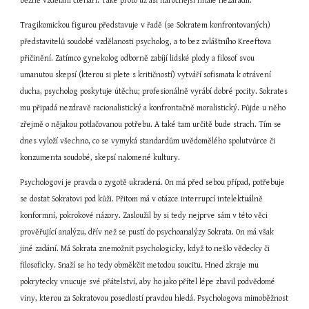
běžně vzdělaní čtenáři. Také proto už asi náročnější finále nezařadil.
Tragikomickou figurou představuje v řadě (se Sokratem konfrontovaných) 
představitelů soudobé vzdělanosti psycholog, a to bez zvláštního Kreeftova 
přičinění. Zatímco gynekolog odborně zabíjí lidské plody a filosof svou 
umanutou skepsí (kterou si plete s kritičností) vytváří sofismata k otrávení 
ducha, psycholog poskytuje útěchu; profesionálně vyrábí dobré pocity. Sokrates 
mu připadá nezdravě racionalistický a konfrontačně moralistický. Půjde u něho 
zřejmě o nějakou potlačovanou potřebu. A také tam určitě bude strach. Tím se 
dnes vyloží všechno, co se vymyká standardům uvědomělého spolutvůrce či 
konzumenta soudobé, skepsí nalomené kultury.
Psychologovi je pravda o zygotě ukradená. On má před sebou případ, potřebuje 
se dostat Sokratovi pod kůži. Přitom má v otázce interrupcí intelektuálně 
konformní, pokrokové názory. Zasloužil by si tedy nejprve sám v této věci 
prověřující analýzu, dřív než se pustí do psychoanalýzy Sokrata. On má však 
jiné zadání. Má Sokrata znemožnit psychologicky, když to nešlo vědecky či 
filosoficky. Snaží se ho tedy obměkčit metodou soucitu. Hned zkraje mu 
pokrytecky vnucuje své přátelství, aby ho jako přítel lépe zbavil podvědomé 
viny, kterou za Sokratovou posedlostí pravdou hledá. Psychologova mimoběžnost 