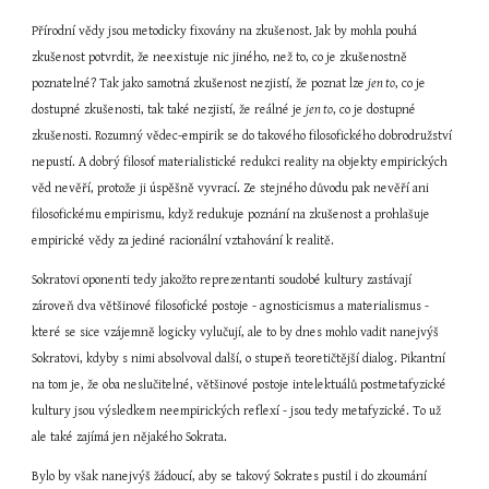
Přírodní vědy jsou metodicky fixovány na zkušenost. Jak by mohla pouhá 
zkušenost potvrdit, že neexistuje nic jiného, než to, co je zkušenostně 
poznatelné? Tak jako samotná zkušenost nezjistí, že poznat lze 
jen to
, co je 
dostupné zkušenosti, tak také nezjistí, že reálné je 
jen to
, co je dostupné 
zkušenosti. Rozumný vědec-empirik se do takového filosofického dobrodružství 
nepustí. A dobrý filosof materialistické redukci reality na objekty empirických 
věd nevěří, protože ji úspěšně vyvrací. Ze stejného důvodu pak nevěří ani 
filosofickému empirismu, když redukuje poznání na zkušenost a prohlašuje 
empirické vědy za jediné racionální vztahování k realitě.
Sokratovi oponenti tedy jakožto reprezentanti soudobé kultury zastávají 
zároveň dva většinové filosofické postoje - agnosticismus a materialismus - 
které se sice vzájemně logicky vylučují, ale to by dnes mohlo vadit nanejvýš 
Sokratovi, kdyby s nimi absolvoval další, o stupeň teoretičtější dialog. Pikantní 
na tom je, že oba neslučitelné, většinové postoje intelektuálů postmetafyzické 
kultury jsou výsledkem neempirických reflexí - jsou tedy metafyzické. To už 
ale také zajímá jen nějakého Sokrata.
Bylo by však nanejvýš žádoucí, aby se takový Sokrates pustil i do zkoumání 