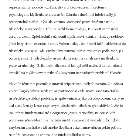
Postupně Sokrata staví do myšlenkového konfliktu se špičkovými 
reprezentanty soudobé vzdělanosti - s přírodovědcem, filosofem a 
psychologem. Myšlenkové srovnávání Sokrata s dnešními intelektuály je 
pochopitelně možné. Bývá ale většinou dostupné pouze úzkému okruhu 
filosoficky zasvěcených. Tím, že zvolil formu dialogu, P. Kreeft tento úzký 
okruh prolomil. Zpřehlednil a uživotnil myšlenkové klání, v němž by nefilosof 
jinak brzy ztratil orientaci i chuť. Volbou dialogu dal Kreeft také nahlédnout do 
filosofické kuchyně, kde vznikají kvalitativně různé myšlenky podle toho, jak 
poctivá, emočně i ideologicky nezávislá, precizní a vynalézavá myšlenková 
práce za nimi stojí. Brilantními diskusemi tak vytvořil možnost aktivní účasti 
čtenářů na myšlenkovém tříbení v labyrintu nesnadných problémů filosofie.
Hlavním tématem polemik je mravní přípustnost umělých potratů. Z hlediska 
vnitřní logiky vývoje moderní až postmoderní vzdělanosti snad tato otázka 
nepředstavuje žádný problém; je spíše vnímána jako pseudoproblém, který se 
stal společensky lehce napínavým působením náboženských aktivistů. Ale to 
jsou přece fundamentalisté a dogmatici. Jejich iracionální, na pouhé víře 
postavené přesvědčení, se nemůže měřit s racionálně vyspělým, kritickým 
smýšlením dnešního vzdělaného člověka a otázku mravního aspektu potratu 
nemůže posunout do centra jeho intelektuálního zájmu.