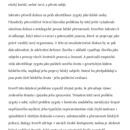
etický kartáč, neboť neví, a přesto zabíjí.
Sokrates přivedl diskusi na práh identifikace zygoty jako lidské osoby. 
Filosoficky přesvědčivé řešení hlavního problému by totiž ještě vyžadovalo 
náročnou diskusi o ontologické povaze lidské přirozenosti. Kreeftův Sokrates k 
ní odkazuje, když mluví o esenci a potencialitě jsoucna, které se projevuje jako 
právě vzniklý nový organismus. V této už neuskutečněné diskusi by se pak 
dalo odůvodnit, že adekvátní definice člověka v základě vyjadřuje člověka jako 
subjekt a princip všech životních procesů a činností. A poněvadž empirická 
věda identifikuje zygotu jako počátek nového života s genetickým kódem 
lidského těla, implikují jeho projevy lidský subjekt. Nutně ho předpokládají a 
jsou proto částí lidského života - jeho počáteční realizací.
Kreeft toto dotažení problému vypustil zřejmě proto, že přesahuje rámec 
zvoleného tématu i způsobu jeho zpracování. Tématem totiž není problém 
zygoty o sobě, nýbrž problém zygoty v kontextu soudobého, metafyzice krajně 
nepříznivého myšlení. Jeho typickým reprezentantům však chybí motivace i 
způsobilost k složitým diskusím o esenci, substancialitě a přirozenosti lidských 
jedinců. Dialogy Kreeft udržuje v mezích široké dostupnosti; mohou je sledovat 