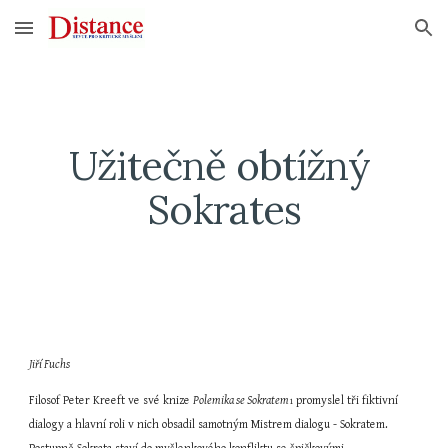
Skip to main content
Skip to navigation
Užitečně obtížný 
Sokrates
Jiří Fuchs
Filosof Peter Kreeft ve své knize 
Polemika se Sokratem
 promyslel tři fiktivní 
1
dialogy a hlavní roli v nich obsadil samotným Mistrem dialogu - Sokratem. 