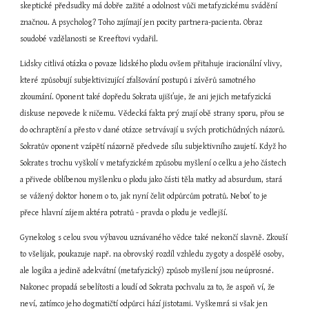
skeptické předsudky má dobře zažité a odolnost vůči metafyzickému svádění 
značnou. A psycholog? Toho zajímají jen pocity partnera-pacienta. Obraz 
soudobé vzdělanosti se Kreeftovi vydařil.
Lidsky citlivá otázka o povaze lidského plodu ovšem přitahuje iracionální vlivy, 
které způsobují subjektivizující zfalšování postupů i závěrů samotného 
zkoumání. Oponent také dopředu Sokrata ujišťuje, že ani jejich metafyzická 
diskuse nepovede k ničemu. Vědecká fakta prý znají obě strany sporu, přou se 
do ochraptění a přesto v dané otázce setrvávají u svých protichůdných názorů. 
Sokratův oponent vzápětí názorně předvede sílu subjektivního zaujetí. Když ho 
Sokrates trochu vyškolí v metafyzickém způsobu myšlení o celku a jeho částech 
a přivede oblíbenou myšlenku o plodu jako části těla matky ad absurdum, stará 
se vážený doktor honem o to, jak nyní čelit odpůrcům potratů. Neboť to je 
přece hlavní zájem aktéra potratů - pravda o plodu je vedlejší.
Gynekolog s celou svou výbavou uznávaného vědce také nekončí slavně. Zkouší 
to všelijak, poukazuje např. na obrovský rozdíl vzhledu zygoty a dospělé osoby, 
ale logika a jedině adekvátní (metafyzický) způsob myšlení jsou neúprosné. 
Nakonec propadá sebelítosti a loudí od Sokrata pochvalu za to, že aspoň ví, že 
neví, zatímco jeho dogmatičtí odpůrci hází jistotami. Vyškemrá si však jen 