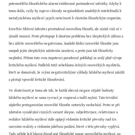
potemnělého filosofického zázemí etablované postmoderní sofistiky. Kdyby k 
tomu došlo, vyšly by najevo i důvody nezpůsobilosti soudobých intelektuálů k 
metafyzickému myšlení i jejich netečnosti k vlastním filosofickým rozporům.
Kreeftův fiktivní Sokrates prostudoval novověkou filosofii, ale zůstal vůči ní v 
zásadě imunní. Proto přistupuje k danému problému bez skeptických zábran a 
bez zátěže novověkého negativismu. Soudobí dědici novověké filosofie jsou 
naopak jejím skeptickým založením zasaženi, a proto jsou tak filosoficky 
neplodní. Přitom tuto svou impotenci paradoxně pokládají za zralý plod vývoje 
kritického myšlení. Podlehli totiž sebeklamu čelných novověkých myslitelů, 
kteří se domnívali, že svými negativistickými výklady lidského myšlení založili 
a pěstují vpravdě kritické filosofování.
Ve skutečnosti je tomu ale tak, že každá obecná negace nějaké hodnoty 
lidského myšlení se sama vyvrací; je rozporná a tudíž mylná. Tato triviální 
zápletka protagonistům novověké filosofie notoricky nedochází. Proto se při 
zdatném vynalézání různých variant skepse, subjektivizace, relativizace a 
redukce lidského myšlení stále opájejí vědomím kritické převahy nad tzv. 
naivními realisty a vědomím jakéhosi poslání, které z této převahy vyplývá. 
Tady někde leží hlavní důvod oné filosofické nouze novověkého myšlení, na 