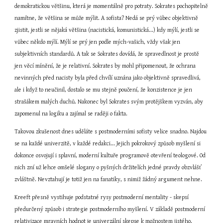
demokratickou většinu, která je momentálně pro potraty. Sokrates pochopitelně 
namítne, že většina se může mýlit. A sofista? Nedá se prý vůbec objektivně 
zjistit, jestli se nějaká většina (nacistická, komunistická...) kdy mýlí, jestli se 
vůbec někdo mýlí. Mýlí se prý jen podle mých-vašich, vždy však jen 
subjektivních standardů. A tak se Sokrates dovídá, že spravedlnost je prostě 
jen věcí mínění, že je relativní. Sokrates by mohl připomenout, že ochrana 
nevinných před nacisty byla před chvílí uznána jako objektivně spravedlivá, 
ale i když to neučinil, dostalo se mu stejně poučení, že konzistence je jen 
strašákem malých duchů. Nakonec byl Sokrates svým protějškem vyzván, aby 
zapomenul na logiku a zajímal se raději o fakta.
Takovou zkušenost dnes uděláte s postmoderními sofisty velice snadno. Najdou 
se na každé univerzitě, v každé redakci... Jejich pokrokový způsob myšlení si 
dokonce osvojují i splavní, moderní kultuře programově otevření teologové. Od 
nich zní už lehce omšelé slogany o pyšných držitelích jedné pravdy obzvlášť 
zvláštně. Nevztahují je totiž jen na fanatiky, s nimiž žádný argument nehne.
Kreeft přesně vystihuje podstatné rysy postmoderní mentality - skepsí 
předurčený způsob i strategie postmoderního myšlení. V základě postmoderní 
relativizace mravních hodnot je univerzální skepse k možnostem jistého, 