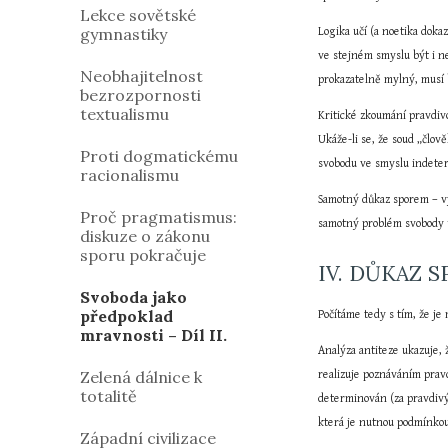
Lekce sovětské
gymnastiky
Logika učí (a noetika dok
ve stejném smyslu být i n
Neobhajitelnost
prokazatelně mylný, musí
bezrozpornosti
textualismu
Kritické zkoumání pravdiv
Ukáže-li se, že soud „člo
Proti dogmatickému
svobodu ve smyslu indete
racionalismu
Samotný důkaz sporem – vy
Proč pragmatismus:
samotný problém svobody u
diskuze o zákonu
sporu pokračuje
IV. DŮKAZ 
Svoboda jako
předpoklad
Počítáme tedy s tím, že je
mravnosti – Díl II.
Analýza antiteze ukazuje, ž
Zelená dálnice k
realizuje poznáváním prav
totalitě
determinován (za pravdivý 
která je nutnou podmínkou
Západní civilizace