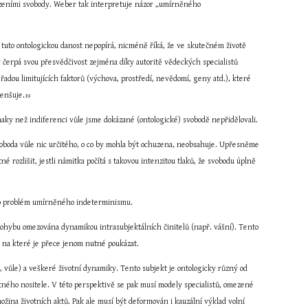
mezeními svobody. Weber tak interpretuje názor „umírněného 
 tuto ontologickou danost nepopírá, nicméně říká, že ve skutečném životě 
 čerpá svou přesvědčivost zejména díky autoritě vědeckých specialistů 
řadou limitujících faktorů (výchova, prostředí, nevědomí, geny atd.), které 
menšuje.
19
Jak ale může být limitována čirá neurčenost, která je negativním vyjádřením pozitivní možnosti volit? Jiné obsahové znaky než indiferenci vůle jsme dokázané (ontologické) svobodě nepřidělovali.  
oboda vůle nic určitého, o co by mohla být ochuzena, neobsahuje. Upřesněme 
rozlišit, jestli námitka počítá s takovou intenzitou tlaků, že svobodu úplně 
imo problém umírněného indeterminismu.
hybu omezována dynamikou intrasubjektálních činitelů (např. vášní). Tento 
le na které je přece jenom nutné poukázat.
vůle) a veškeré životní dynamiky. Tento subjekt je ontologicky různý od 
ného nositele. V této perspektivě se pak musí modely specialistů, omezené 
ožina životních aktů. Pak ale musí být deformován i kauzální výklad volní 