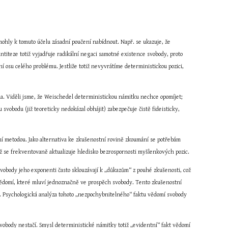
hly k tomuto účelu zásadní poučení nabídnout. Např. se ukazuje, že 
teze totiž vyjadřuje radikální negaci samotné existence svobody, proto 
 osu celého problému. Jestliže totiž nevyvrátíme deterministickou pozici, 
. Viděli jsme, že Weischedel deterministickou námitku nechce opomíjet; 
bodu (již teoreticky nedokázal obhájit) zabezpečuje čistě fideisticky, 
ní metodou. Jako alternativa ke zkušenostní rovině zkoumání se potřebám 
níž se frekventovaně aktualizuje hledisko bezrospornosti myšlenkových pozic.
vobody jeho exponenti často sklouzávají k „důkazům“ z pouhé zkušenosti, což 
 vědomí, které mluví jednoznačně ve prospěch svobody. Tento zkušenostní 
t. Psychologická analýza tohoto „nezpochybnitelného“ faktu vědomí svobody 
obody nestačí. Smysl deterministické námitky totiž „evidentní“ fakt vědomí 