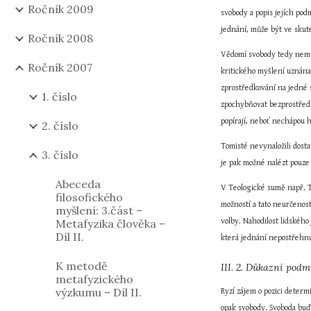
Ročník 2009
svobody a popis jejích po
jednání, může být ve skut
Ročník 2008
Vědomí svobody tedy nemůž
Ročník 2007
kritického myšlení uznána 
zprostředkování na jedné s
1. číslo
zpochybňovat bezprostřední
popírají, neboť nechápou 
2. číslo
Tomisté nevynaložili dost
3. číslo
je pak možné nalézt pouze
Abeceda
V Teologické sumě např. T
filosofického
možností a tato neurčenos
myšlení: 3.část –
Metafyzika člověka –
volby. Nahodilost lidskéh
Díl II.
která jednání nepostřehnu
K metodě
III. 2. Důkazní pod
metafyzického
výzkumu – Díl II.
Ryzí zájem o pozici determ
opak svobody. Svoboda buď j