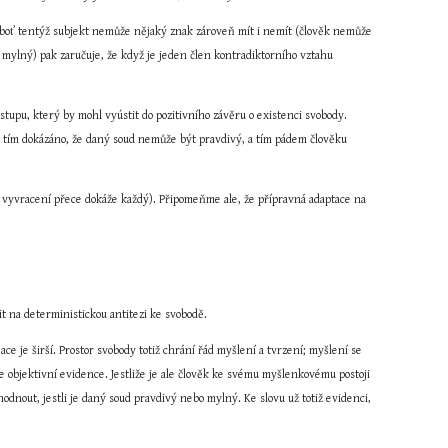
eboť tentýž subjekt nemůže nějaký znak zároveň mít i nemít (člověk nemůže 
mylný) pak zaručuje, že když je jeden člen kontradiktorního vztahu 
upu, který by mohl vyústit do pozitivního závěru o existenci svobody. 
e tím dokázáno, že daný soud nemůže být pravdivý, a tím pádem člověku 
 vyvracení přece dokáže každý). Připomeňme ale, že přípravná adaptace na 
t na deterministickou antitezi ke svobodě.
ce je širší. Prostor svobody totiž chrání řád myšlení a tvrzení; myšlení se 
objektivní evidence. Jestliže je ale člověk ke svému myšlenkovému postoji 
dnout, jestli je daný soud pravdivý nebo mylný. Ke slovu už totiž evidenci, 