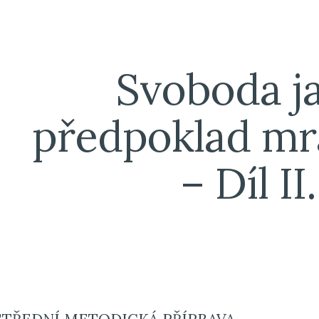
ip to main content
Skip to navigat
Svoboda ja
předpoklad mra
– Díl II.