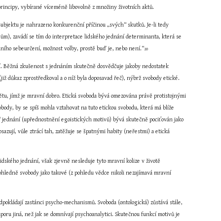
rincipy, vybírané víceméně libovolně z množiny životních aktů.
ubjektu je nahrazeno konkurenční příčinou „svých“ skutků. Je-li tedy 
m), zavádí se tím do interpretace lidského jednání determinanta, která se 
ního sebeurčení, možnost volby, prostě buď je, nebo není.“
20
ní. Běžná zkušenost s jednáním skutečně dosvědčuje jakoby nedostatek 
již důkaz zprostředkoval a o níž byla doposavad řeč), nýbrž svobody etické.
ětu, jímž je mravní dobro. Etická svoboda bývá omezována právě protistojnými 
ody, by se spíš mohla vztahovat na tuto etickou svobodu, která má blíže 
 jednání (upřednostnění egoistických motivů) bývá skutečně pociťován jako 
ují, vůle ztrácí tah, zatěžuje se špatnými habity (neřestmi) a etická 
ského jednání, však zjevně nesleduje tyto mravní kolize v životě 
ohledně svobody jako takové (z pohledu vědce nikoli nezajímavá mravní 
pokládají zastánci psycho-mechanismů. Svoboda (ontologická) zůstává stále, 
poru jiná, než jak se domnívají psychoanalytici. Skutečnou funkcí motivů je 