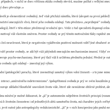
ých případech, v nichž se dnes většinou otázka svobody otevírá, musíme počítat s velkými o
rý dnes převažuje.
18
člověk je elementárně svobodný, teď však přichází námitka, která (alespoň na první pohled)
ožství omezujících vlivů, které jeho svobodu oslabují. Tato představa „neprůbojné“ svobody
ogů), kteří v této otázce představují revoluční zjev. Vědci z řad specialistů disponují celou 
k motivují vůli vlastním směrem. Prostor svobody se prý těmito motivačními tlaky rapidně z
tváří prostor svobody, se zdá být vůči jakýmkoli omezujícím mechanismům imunní. Vždyť sv
peruje psycho-mechanismy, které prý tlačí vůli k určitému předmětu jednání. Předně je nutné 
o svobodu spíš oslabují – zmenšují její výkon.
adní (patologické) poruchy, které znemožňují samotný výkon volní činnosti – a to jsme m
á intenci „umírněného indeterminismu“. Spolupřítomná svoboda je prý ve svém kauzálním po
ignoruje základní filosofické souvislosti života vůle, které zde nemůžeme obšírně probírat, a
ímu mínění je možné dokazovat, že „já“ je autonomním subjektem životních principů (rozum, 
ů k životním činnostem i od jednotlivých aktů samotného života, má charakter jejich svébyt
, jevit nutně jako antropologicky redukcionistické. „Já“ je v nich koncipováno jako pouhá mn