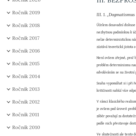
III. BEZPR
Ročník 2019
III. 1. „Dogmatismus
Ročník 2018
Účelem dosavadní diskuse 
nezbytnou podmínkou k úča
Ročník 2017
nelze deterministickou nám
zůstává teoretická jistota
Ročník 2016
Není ovšem zřejmé, proč b
Ročník 2015
problém determinismu naopa
odvoláváním se na životní 
Ročník 2014
Snaha vypomáhat si i při ř
Ročník 2013
kritičnosti nabízí více od
Ročník 2012
V rámci klasického realis
je ovšem pod úroveň probl
Ročník 2011
záběr považují za dostate
podle nich přestavuje dosta
Ročník 2010
Ve skutečnosti ale tento 