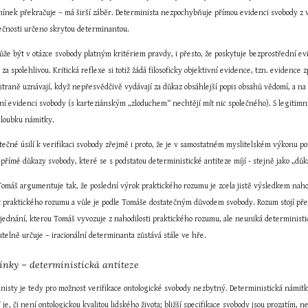
dmínek překračuje – má širší záběr. Determinista nezpochybňuje přímou evidenci svobody z v
ečnosti určeno skrytou determinantou.
e být v otázce svobody platným kritériem pravdy, i přesto, že poskytuje bezprostřední evi
za spolehlivou. Kritická reflexe si totiž žádá filosoficky objektivní evidence, tzn. evidenc
traně uznávají, když nepřesvědčivě vydávají za důkaz obsáhlejší popis obsahů vědomí, a na 
 evidenci svobody (s karteziánským „zloduchem“ nechtějí mít nic společného). S legitimní 
hloubku námitky.
atečné úsilí k verifikaci svobody zřejmě i proto, že je v samostatném myslitelském výkonu 
 přímé důkazy svobody, které se s podstatou deterministické antiteze míjí - stejně jako „d
omáš argumentuje tak, že poslední výrok praktického rozumu je zcela jistě výsledkem nahod
t praktického rozumu a vůle je podle Tomáše dostatečným důvodem svobody. Rozum stojí pře
o jednání, kterou Tomáš vyvozuje z nahodilosti praktického rozumu, ale neuniká determinis
telně určuje – iracionální determinanta zůstává stále ve hře.
mínky – deterministická antiteze
inisty je tedy pro možnost verifikace ontologické svobody nezbytný. Deterministická námitka 
e, či není ontologickou kvalitou lidského života; bližší specifikace svobody jsou prozatím, ne