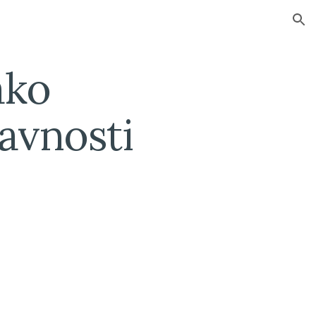
ion
ko 
vnosti 