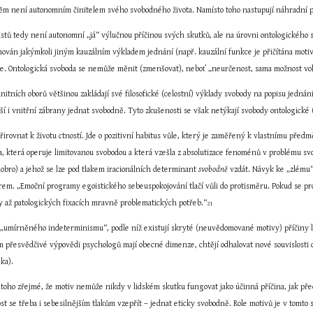
 něm není autonomním činitelem svého svobodného života. Namísto toho nastupují náhradní p
stů tedy není autonomní „já“ výlučnou příčinou svých skutků, ale na úrovni ontologického s
ován jakýmkoli jiným kauzálním výkladem jednání (např. kauzální funkce je přičítána motivů
e. Ontologická svoboda se nemůže měnit (zmenšovat), neboť „neurčenost, sama možnost vol
itních oborů většinou zakládají své filosofické (celostní) výklady svobody na popisu jedná
í i vnitřní zábrany jednat svobodně. Tyto zkušenosti se však netýkají svobody ontologické (
rovnat k životu ctností. Jde o pozitivní habitus vůle, který je zaměřený k vlastnímu předm
, která operuje limitovanou svobodou a která vzešla z absolutizace fenoménů v problému svob
bro) a jehož se lze pod tlakem iracionálních determinant 
svobodně
 vzdát. Návyk ke „zlému“
m. „Emoční programy egoistického sebeuspokojování tlačí vůli do protisměru. Pokud se prosaz
y až patologických fixacích mravně problematických potřeb.“
21
„umírněného indeterminismu“, podle níž existují skryté (neuvědomované motivy) příčiny lid
em přesvědčivé výpovědi psychologů mají obecné dimenze, chtějí odhalovat nové souvislosti 
ka).
toho zřejmé, že motiv nemůže nikdy v lidském skutku fungovat jako účinná příčina, jak před
t se třeba i sebesilnějším tlakům vzepřít – jednat eticky svobodně. Role motivů je v tomto s