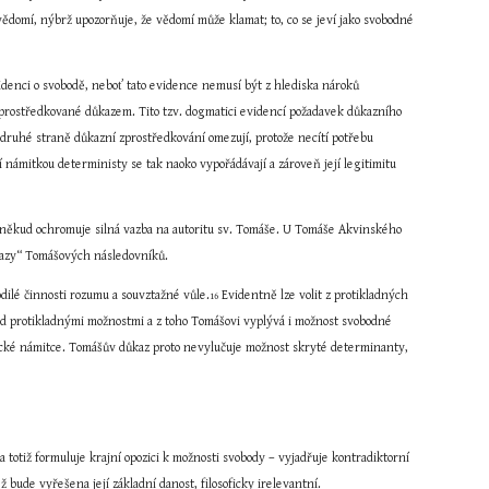
ědomí, nýbrž upozorňuje, že vědomí může klamat; to, co se jeví jako svobodné 
denci o svobodě, neboť tato evidence nemusí být z hlediska nároků 
e zprostředkované důkazem. Tito tzv. dogmatici evidencí požadavek důkazního 
druhé straně důkazní zprostředkování omezují, protože necítí potřebu 
námitkou deterministy se tak naoko vypořádávají a zároveň její legitimitu 
poněkud ochromuje silná vazba na autoritu sv. Tomáše. U Tomáše Akvinského 
ůkazy“ Tomášových následovníků.
ilé činnosti rozumu a souvztažné vůle.
 Evidentně lze volit z protikladných 
16
d protikladnými možnostmi a z toho Tomášovi vyplývá i možnost svobodné 
tické námitce. Tomášův důkaz proto nevylučuje možnost skryté determinanty, 
totiž formuluje krajní opozici k možnosti svobody – vyjadřuje kontradiktorní 
ž bude vyřešena její základní danost, filosoficky irelevantní.