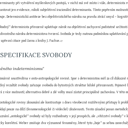
erminanty při vytváření myšlenkových postojů, v nichž má své místo i vůle, determinista ruší
rantovat jen evidence, nikoli subjektivní iracionální determinanta. Tímto popřením možnosti
je. Deterministická antiteze bez objektivistického nároku na pravdu ztrácí smysl – kogniti
bodný“ determinista přirozeně uplatňuje nárok na objektivní zachycení podstatné určitosti l
divostního nároku deterministova tvrzení. Svoboda je tedy nutnou podmínkou uplatňování p
upřesní citace pod čarou z knihy J. Fuchse.
17
 SPECIFIKACE SVOBODY
rněného indeterminismu“
imárně soustředěna v onto-antropologické rovině. Spor s deterministou měl za cíl důkazně re
edný rezultát svobody zařazuje svobodu do bytostných struktur lidské přirozenosti. Pojmově 
á z více možností; alternativa dobré a zlé volby musí zůstat principiálně zachována. V tét
ntologické roviny zkoumání ale kontrastuje s dnes všeobecně rozšířenými přístupy k prob
ládají pouze na dílčí (fenomenologické či vědecké) zkušenosti. Tento zásadní posun metodic
 uznání „ontologické“ svobody už byly rozhodnuty v její prospěch, ale „vítězství svobody“ v
icky korektní. Weber zmiňuje dva významné fenomény, které tyto „boje“ za sebou zanechaly: 