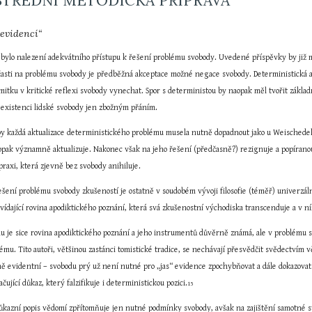
OSTŘEDNÍ METODICKÁ PŘÍPRAVA
 evidencí“
bylo nalezení adekvátního přístupu k řešení problému svobody. Uvedené příspěvky by již mo
sti na problému svobody je předběžná akceptace možné negace svobody. Deterministická anti
itku v kritické reflexi svobody vynechat. Spor s deterministou by naopak měl tvořit základní
 o existenci lidské svobody jen zbožným přáním.
y každá aktualizace deterministického problému musela nutně dopadnout jako u Weischedela
k významně aktualizuje. Nakonec však na jeho řešení (předčasně?) rezignuje a popíranou svo
praxi, která zjevně bez svobody anihiluje.
ešení problému svobody zkušeností je ostatně v soudobém vývoji filosofie (téměř) univerzál
povídající rovina apodiktického poznání, která svá zkušenostní východiska transcenduje a v 
mu je sice rovina apodiktického poznání a jeho instrumentů důvěrně známá, ale v problému s
ému. Tito autoři, většinou zastánci tomistické tradice, se nechávají přesvědčit svědectvím
čně evidentní – svobodu prý už není nutné pro „jas“ evidence zpochybňovat a dále dokazova
čující důkaz, který falzifikuje i deterministickou pozici.
15
důkazní popis vědomí zpřítomňuje jen nutné podmínky svobody, avšak na zajištění samotné sv