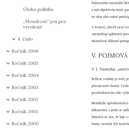
Podsunutím iracionální det
Úloha politika
a tuto objektivitu může ga
na něm sám nutně participu
„Moudrost“ jen pro
vyvolené
V tvrzení „člověk není svo
znemožňují uplatnění prav
4. číslo
Naznačený důkazní postup 
Ročník 2006
V. POJMOVÁ
Ročník 2005
V. 1. Námitka „umí
Ročník 2004
Reflexe svobody je tedy pr
přirozenosti vlastní. Výsl
Ročník 2003
prostřednictvím vůle vybír
Ročník 2002
Metodické upřednostnění o
dokazování, a proto se zak
Ročník 2001
Domnívá se sice, že boje o
Ročník 2000
limity, nemůže být teoret