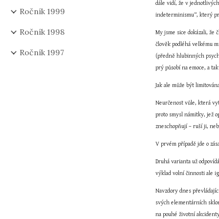
dále vidí, že v jednotliv
Ročník 1999
indeterminismu“, který p
Ročník 1998
My jsme sice dokázali, že 
člověk podléhá velkému mn
Ročník 1997
(předně hlubinných psychol
prý působí na emoce, a ta
Neurčenost vůle, která vy
proto smysl námitky, jež o
zneschopňují – ruší ji, neb
V prvém případě jde o zás
Druhá varianta už odpovíd
výklad volní činnosti ale 
Navzdory dnes převládajíc
svých elementárních sklon
na pouhé životní akcidenty