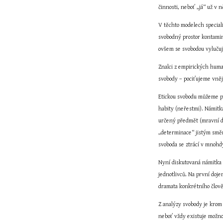
činnosti, neboť „já“ už v
V těchto modelech speciali
svobodný prostor kontamin
ovšem se svobodou vylučuj
Znalci z empirických human
svobody – pociťujeme vnějš
Etickou svobodu můžeme při
habity (neřestmi). Námitka
určený předmět (mravní do
„determinace“ jistým směre
svoboda se ztrácí v mnohd
Nyní diskutovaná námitka 
jednotlivců. Na první doj
dramata konkrétního člově
Z analýzy svobody je krom 
neboť vždy existuje možnos