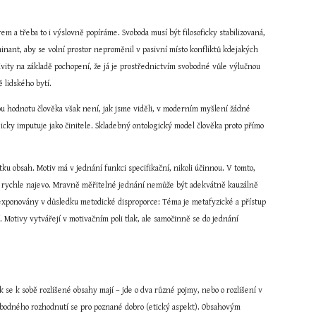
 a třeba to i výslovně popíráme. Svoboda musí být filosoficky stabilizovaná, 
ant, aby se volní prostor neproměnil v pasivní místo konfliktů kdejakých 
ivity na základě pochopení, že já je prostřednictvím svobodné vůle výlučnou 
ě lidského bytí.
ou hodnotu člověka však není, jak jsme viděli, v moderním myšlení žádné 
icky imputuje jako činitele. Skladebný ontologický model člověka proto přímo 
ku obsah. Motiv má v jednání funkci specifikační, nikoli účinnou. V tomto, 
rychle najevo. Mravně měřitelné jednání nemůže být adekvátně kauzálně 
eexponovány v důsledku metodické disproporce: Téma je metafyzické a přístup 
. Motivy vytvářejí v motivačním poli tlak, ale samočinně se do jednání 
 se k sobě rozlišené obsahy mají – jde o dva různé pojmy, nebo o rozlišení v 
obodného rozhodnutí se pro poznané dobro (etický aspekt). Obsahovým 