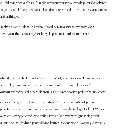
 řád evidence a tím ruší i možnost poznat pravdu. Pravda je totiž objektivní 
 objektivistického pravdivostního nároku se však determinista vyvrací, neboť 
vně anihiluje.
idského bytí a lidského života. Důsledky této antiteze svobody však 
ravdivostního nároku myšlenkových postojů a konkrétních tvrzení. 
habilitovat svobodu jakožto základní danost, kterou každý člověk ze své 
lze ontologickou svobodu vymezit jako neurčenost vůle, kdy člověk 
o možnosti svobodně volit mezi dobrem a zlem také spočívá podmínka mravnosti.
lému svobody, v nichž ze známých důvodů absentuje možnost jejího 
kých stanovisek zaznamenal i autor 
Všeobecné morální teologie
 Helmut Weber. 
 kontextu, který je v podstatě stále určován kantovskými gnoseologickými 
Domnívá se, že dnes jsme už více kritičtí k vymezování svobody člověka, a 