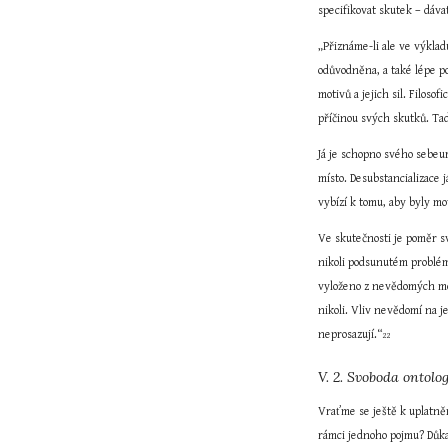
specifikovat skutek – dáv
„Přiznáme-li ale ve výklad
odůvodněna, a také lépe p
motivů a jejich sil. Filos
příčinou svých skutků. Tad
Já je schopno svého sebeur
místo. Desubstancializace 
vybízí k tomu, aby byly mo
Ve skutečnosti je poměr sv
nikoli podsunutém problé
vyloženo z nevědomých mot
nikoli. Vliv nevědomí na je
neprosazují.“
22
V. 2. Svoboda ontolo
Vraťme se ještě k uplatněn
rámci jednoho pojmu? Důka