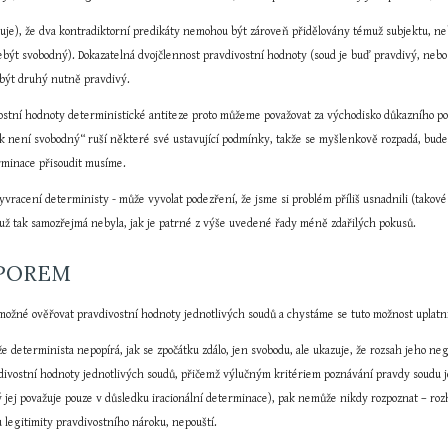
azuje), že dva kontradiktorní predikáty nemohou být zároveň přidělovány témuž subjektu, n
ebýt svobodný). Dokazatelná dvojčlennost pravdivostní hodnoty (soud je buď pravdivý, nebo 
 být druhý nutně pravdivý.
ostní hodnoty deterministické antiteze proto můžeme považovat za východisko důkazního post
věk není svobodný“ ruší některé své ustavující podmínky, takže se myšlenkově rozpadá, bud
rminace přisoudit musíme.
vracení deterministy - může vyvolat podezření, že jsme si problém příliš usnadnili (takové
ž tak samozřejmá nebyla, jak je patrné z výše uvedené řady méně zdařilých pokusů.
SPOREM
 možné ověřovat pravdivostní hodnoty jednotlivých soudů a chystáme se tuto možnost uplatni
e determinista nepopírá, jak se zpočátku zdálo, jen svobodu, ale ukazuje, že rozsah jeho nega
divostní hodnoty jednotlivých soudů, přičemž výlučným kritériem poznávání pravdy soudu je 
jej považuje pouze v důsledku iracionální determinace), pak nemůže nikdy rozpoznat – rozho
 legitimity pravdivostního nároku, nepouští.