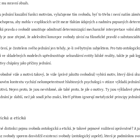
at mu mravní obsah.
u jednání kauzální funkci motivům, vylučujeme tím svobodu, byť to třeba i není naším záměrem
ochopena, aby mohla v explikacích určit meze tlakům údajných a nadmíru popsaných determin
ofická pravda o svobodě umožňuje odmítnutí determinizující mechanické interpretace volní akt
y je zase zřejmé, že adekvátní koncepce svobody závisí na filosofické pravdě o substancialit
čení, je činitelem svého jednání jen tehdy, je-li svébytným subjektem. Pro tuto ontologick
já ve skladebných modelech upřednostňuje sekundární entity lidské reality, takže je pak log
tivy chápány jako příčiny jednání.
obodné vůle a motivů takový, že vůle (právě jakožto svobodná) vybírá motiv, který dává skut
movém kontextu vychází nekompetentnost hlubinných psychologů v otázce výkladů jednání 
ivů. Nejen proto, že jsou nevědomé, ale také proto, že jde o motivy. Ty jsou výkladově př
dnání je slabší, než jak soudí jeho znalci, kteří přitom ignorují metafyzické principy jednání
gická a etická
é distinkci pojmu svoboda ontologická a etická. Je takové pojmové rozlišení oprávněné? A jak
z svobody sporem dosvědčil existenci svobody (ontologický aspekt), která je podmínkou sv