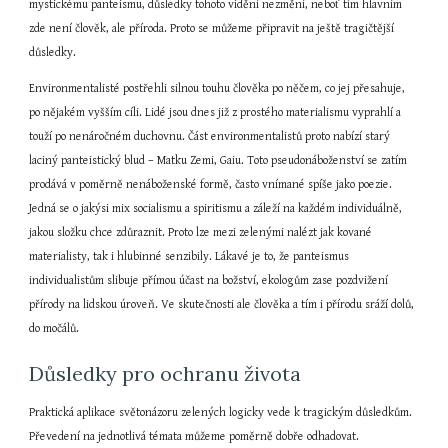
mystickému panteismu, důsledky tohoto vidění nezmění, neboť tím hlavním 
zde není člověk, ale příroda. Proto se můžeme připravit na ještě tragičtější 
důsledky.
Environmentalisté postřehli silnou touhu člověka po něčem, co jej přesahuje, 
po nějakém vyšším cíli. Lidé jsou dnes již z prostého materialismu vyprahlí a 
touží po nenáročném duchovnu. Část environmentalistů proto nabízí starý 
laciný panteistický blud – Matku Zemi, Gaiu. Toto pseudonáboženství se zatím 
prodává v poměrně nenáboženské formě, často vnímané spíše jako poezie. 
Jedná se o jakýsi mix socialismu a spiritismu a záleží na každém individuálně, 
jakou složku chce zdůraznit. Proto lze mezi zelenými nalézt jak kované 
materialisty, tak i hlubinné senzibily. Lákavé je to, že panteismus 
individualistům slibuje přímou účast na božství, ekologům zase pozdvižení 
přírody na lidskou úroveň. Ve skutečnosti ale člověka a tím i přírodu sráží dolů, 
do močálů.
Důsledky pro ochranu života
Praktická aplikace světonázoru zelených logicky vede k tragickým důsledkům. 
Převedení na jednotlivá témata můžeme poměrně dobře odhadovat.