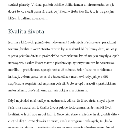
součást planety. V rámci panteistického utilitarismu a environmentalismu je 
dobré to, co slouží planetě, a zlé, co jí škodí – třeba člověk. A to je tragickým 
klíčem k dalšímu posuzování.
Kvalita života
Jedním z klíčových pojmů všech dokumentů zelených představuje  paradoxně 
termín „kvalita života“. Tento termín by si zasloužil hlubší zamyšlení, neboť je 
v praxi přímým dítětem praktického materialismu
,
 který zná jen smysly a jejich 
uspokojení. Kvalita života vlastně představuje synonymum pro hédonistickou 
morálku – pro tělesnou spokojenost a užitečnost. Zelení sice materialismus 
kritizují, ovšem panteismus si s řadou otázek moc neví rady, jak je vidět 
například u rozpaků nad smyslem bolesti. Proto se opět vracejí k praktickému 
materialismu, okořeněnému panteistickým mysticismem.
Když například mizí naděje na uzdravení, zdá se, že život ztrácí smysl a jako 
řešení se nabízí smrt. Kvalita života pak de facto znamená, že není-li život 
kvalitní, je lepší, aby nebyl žádný. Něco jako staré vražedné heslo „každé dítě – 
chtěné dítě“. Proto člověka až mrazí, čte-li v programu zelených, že „budou 