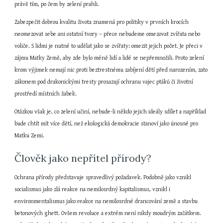
právě tím, po čem by zelení prahli.
Zabezpečit dobrou kvalitu života znamená pro politiky v prvních krocích 
neomezovat sebe ani ostatní tvory – přece nebudeme omezovat zvířata nebo 
voliče. S lidmi je nutné to udělat jako se zvířaty: omezit jejich počet. Je přeci v 
zájmu Matky Země, aby zde bylo méně lidí a lidé se nepřemnožili. Proto zelení 
krom výjimek nemají nic proti beztrestnému zabíjení dětí před narozením, zato 
zákonem pod drakonickými tresty prosazují ochranu vajec ptáků či životní 
prostředí místních žabek.
Otázkou však je, co zelení učiní, nebude-li někdo jejich ideály sdílet a například 
bude chtít mít více dětí, než ekologická demokracie stanoví jako únosné pro 
Matku Zemi.
Člověk jako nepřítel přírody?
Ochrana přírody představuje spravedlivý požadavek. Podobně jako vznikl 
socialismus jako zlá reakce na nemilosrdný kapitalismus, vznikl i 
environmentalismus jako reakce na nemilosrdné drancování země a stavbu 
betonových ghett. Ovšem revoluce a extrém není nikdy moudrým začátkem. 