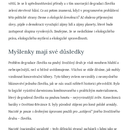
větší, že se k upřednostňování přírody a s tím související degradaci člověka 
zelení otevřeně hlásí. Co asi potom znamená, když v programovém prohlášení 
této politické strany čteme o 
ekologické demokracii?
 Ač obaleno příjemnými 
slovy, půjde o demokracii vyvažující zájmy lidí a zájmy planety, které bude 
zastupovat skupina vyvolených. Doufejme, že se nedočkáme i ekologického 
práva, ekologického myšlení a ekologické spravedlnosti.
Myšlenky mají své důsledky
Problém degradace člověka na pouhý živočišný druh je však mnohem hlubší a 
nebezpečnější, než si běžně uvědomujeme. Všichni se stále děsíme, jak mohly 
vzniknout koncentrační tábory. Tyto tábory ovšem nevznikly z nesmyslného 
bláznovství jednoho člověka, jak se nás snaží někteří historici přesvědčit. Bylo 
to logické vyústění darwinismu kombinovaného s praktickým materialismem, 
který degradoval člověka na pouhou hmotu – nejvyvinutější zvíře. Koneckonců 
baráky v Osvětimi-Březince II. byly původně stájemi pro koně polské armády. 
Nacisté je pouze s drobnými úpravami použili pro „ustájení“ jiného živočišného 
druhu – člověka.
Nacisté (nacionální socialisté – tedy dělnická strana) zacházeli s lidmi jako se 