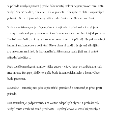
V případě 
umělých potratů
 (i podle dokumentů) zelení nejsou pro ochranu dětí. 
Vždyť čím méně dětí, tím lépe – úleva planetě. Tím spíše to platí u 
eugenických 
potratů
, při nichž jsou zabíjeny děti s podezřením na tělesné postižení.
V otázce 
antikoncepce
 je zřejmé, čemu dávají zelení přednost – i když jsou 
známy zhoubné dopady hormonální antikoncepce na zdraví žen i její dopady na 
životní prostředí (např. ryby), nemluví se o návratu k přírodě. Naopak navrhují 
hrazení antikoncepce z pojištění. Úleva planetě od dětí je zjevně silnějším 
argumentem než fakt, že hormonální antikoncepce zcela jistě není právě 
přírodní záležitostí.
Proti 
umělému oplození
 námitky těžko budou – vždyť jsme jen zvířata a u nich 
inseminace funguje již dávno. Spíše bude časem otázka, kolik a komu vůbec 
bude povolena.
Eutanázie
 – samozřejmě: péče o přestárlé, postižené a nemocné je přeci proti 
přírodě.
Homosexualita
 je podporovaná, a to včetně adopcí (jak plyne i z prohlášení). 
Vždyť tento vztah má samé přednosti – uspokojí citové a sexuální potřeby a 