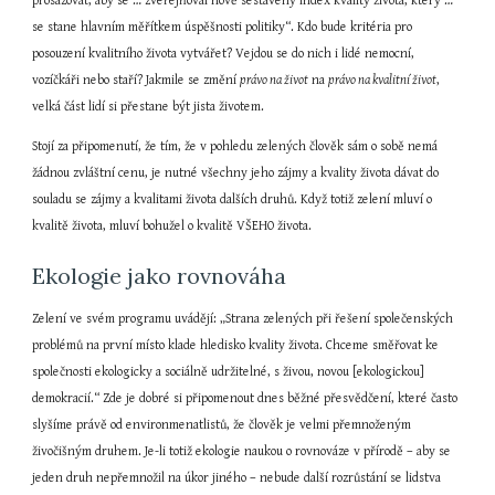
prosazovat, aby se … zveřejňoval nově sestavený index kvality života, který … 
se stane hlavním měřítkem úspěšnosti politiky“. Kdo bude kritéria pro 
posouzení kvalitního života vytvářet? Vejdou se do nich i lidé nemocní, 
vozíčkáři nebo staří? Jakmile se změní 
právo na život
 na 
právo na kvalitní život
, 
velká část lidí si přestane být jista životem.
Stojí za připomenutí, že tím, že v pohledu zelených člověk sám o sobě nemá 
žádnou zvláštní cenu, je nutné všechny jeho zájmy a kvality života dávat do 
souladu se zájmy a kvalitami života dalších druhů. Když totiž zelení mluví o 
kvalitě života, mluví bohužel o kvalitě VŠEHO života.
Ekologie jako rovnováha
Zelení ve svém programu uvádějí: „Strana zelených při řešení společenských 
problémů na první místo klade hledisko kvality života. Chceme směřovat ke 
společnosti ekologicky a sociálně udržitelné, s živou, novou [ekologickou] 
demokracií.“ Zde je dobré si připomenout dnes běžné přesvědčení, které často 
slyšíme právě od environmenatlistů, že člověk je velmi přemnoženým 
živočišným druhem. Je-li totiž ekologie naukou o rovnováze v přírodě – aby se 
jeden druh nepřemnožil na úkor jiného – nebude další rozrůstání se lidstva 