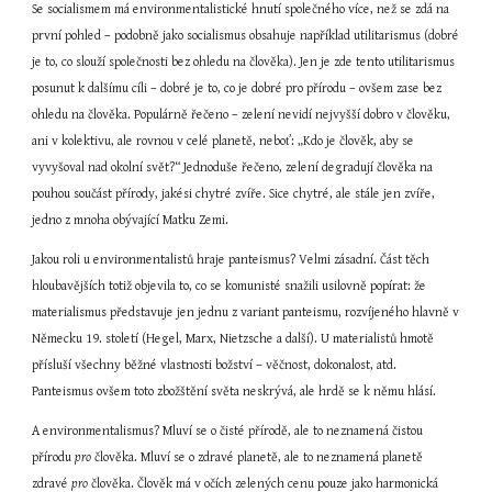
Se socialismem má environmentalistické hnutí společného více, než se zdá na 
první pohled – podobně jako socialismus obsahuje například utilitarismus (dobré 
je to, co slouží společnosti bez ohledu na člověka). Jen je zde tento utilitarismus 
posunut k dalšímu cíli – dobré je to, co je dobré pro přírodu – ovšem zase bez 
ohledu na člověka. Populárně řečeno – zelení nevidí nejvyšší dobro v člověku, 
ani v kolektivu, ale rovnou v celé planetě, neboť: „Kdo je člověk, aby se 
vyvyšoval nad okolní svět?“ Jednoduše řečeno, zelení degradují člověka na 
pouhou součást přírody, jakési chytré zvíře. Sice chytré, ale stále jen zvíře, 
jedno z mnoha obývající Matku Zemi.
Jakou roli u environmentalistů hraje panteismus? Velmi zásadní. Část těch 
hloubavějších totiž objevila to, co se komunisté snažili usilovně popírat: že 
materialismus představuje jen jednu z variant panteismu, rozvíjeného hlavně v 
Německu 19. století (Hegel, Marx, Nietzsche a další). U materialistů hmotě 
přísluší všechny běžné vlastnosti božství – věčnost, dokonalost, atd. 
Panteismus ovšem toto zbožštění světa neskrývá, ale hrdě se k němu hlásí.
A environmentalismus? Mluví se o čisté přírodě, ale to neznamená čistou 
přírodu 
pro
 člověka. Mluví se o zdravé planetě, ale to neznamená planetě 
zdravé 
pro
 člověka. Člověk má v očích zelených cenu pouze jako harmonická 