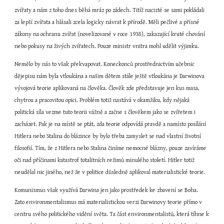
zvířaty a nám z toho dnes běhá mráz po zádech. Titíž nacisté se sami pokládali 
za lepší zvířata a hlásali zcela logicky návrat k přírodě. Měli pečlivé a přísné 
zákony na ochranu zvířat (novelizované v roce 1938), zakazující kruté chování 
nebo pokusy na živých zvířatech. Pouze ministr vnitra mohl udělit výjimku.
Nemělo by nás to však překvapovat. Koneckonců prostřednictvím učebnic 
dějepisu nám byla vtloukána a našim dětem stále ještě vtloukána je Darwinova 
vývojová teorie aplikovaná na člověka. Člověk zde představuje jen kus masa, 
chytrou a pracovitou opici. Problém totiž nastává v okamžiku, kdy nějaká 
politická síla vezme tuto teorii vážně a začne s člověkem jako se zvířetem i 
zacházet. Pak je na místě se ptát, zda teorie odpovídá pravdě a namísto posílání 
Hitlera nebo Stalina do blázince by bylo třeba zamyslet se nad vlastní životní 
filosofií. Tím, že z Hitlera nebo Stalina činíme nemocné blázny, pouze zavíráme 
oči nad příčinami katastrof totalitních režimů minulého století. Hitler totiž 
neudělal nic jiného, než že v politice důsledně aplikoval materialistické teorie.
Komunismus však využívá Darwina jen jako prostředek ke zbavení se Boha. 
Zato environmentalismus má materialistickou verzi Darwinovy teorie přímo v 
centru svého politického vidění světa. Ta část environmentalistů, která tíhne k 