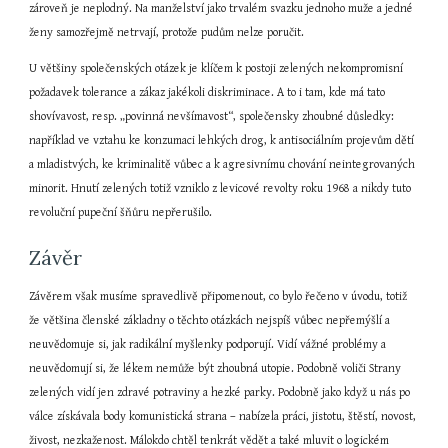
zároveň je neplodný. Na manželství jako trvalém svazku jednoho muže a jedné 
ženy samozřejmě netrvají, protože pudům nelze poručit.
U většiny společenských otázek je klíčem k postoji zelených nekompromisní 
požadavek tolerance a zákaz jakékoli diskriminace. A to i tam, kde má tato 
shovívavost, resp. „povinná nevšímavost“, společensky zhoubné důsledky: 
například ve vztahu ke konzumaci lehkých drog, k antisociálním projevům dětí 
a mladistvých, ke kriminalitě vůbec a k agresivnímu chování neintegrovaných 
minorit. Hnutí zelených totiž vzniklo z levicové revolty roku 1968 a nikdy tuto 
revoluční pupeční šňůru nepřerušilo.
Závěr
Závěrem však musíme spravedlivě připomenout, co bylo řečeno v úvodu, totiž 
že většina členské základny o těchto otázkách nejspíš vůbec nepřemýšlí a 
neuvědomuje si, jak radikální myšlenky podporují. Vidí vážné problémy a 
neuvědomují si, že lékem nemůže být zhoubná utopie. Podobně voliči Strany 
zelených vidí jen zdravé potraviny a hezké parky. Podobně jako když u nás po 
válce získávala body komunistická strana – nabízela práci, jistotu, štěstí, novost, 
živost, nezkaženost. Málokdo chtěl tenkrát vědět a také mluvit o logickém 