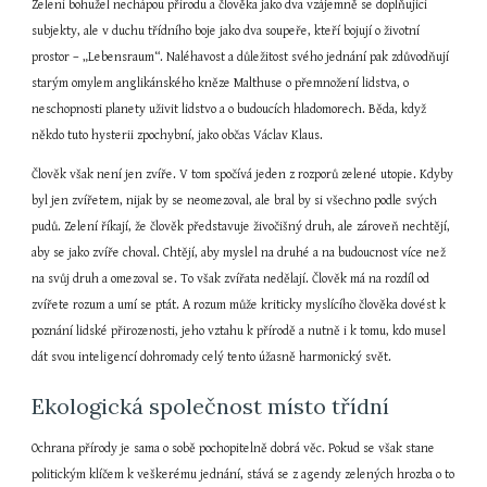
Zelení bohužel nechápou přírodu a člověka jako dva vzájemně se doplňující 
subjekty, ale v duchu třídního boje jako dva soupeře, kteří bojují o životní 
prostor – „Lebensraum“. Naléhavost a důležitost svého jednání pak zdůvodňují 
starým omylem anglikánského kněze Malthuse o přemnožení lidstva, o 
neschopnosti planety uživit lidstvo a o budoucích hladomorech. Běda, když 
někdo tuto hysterii zpochybní, jako občas Václav Klaus.
Člověk však není jen zvíře. V tom spočívá jeden z rozporů zelené utopie. Kdyby 
byl jen zvířetem, nijak by se neomezoval, ale bral by si všechno podle svých 
pudů. Zelení říkají, že člověk představuje živočišný druh, ale zároveň nechtějí, 
aby se jako zvíře choval. Chtějí, aby myslel na druhé a na budoucnost více než 
na svůj druh a omezoval se. To však zvířata nedělají. Člověk má na rozdíl od 
zvířete rozum a umí se ptát. A rozum může kriticky myslícího člověka dovést k 
poznání lidské přirozenosti, jeho vztahu k přírodě a nutně i k tomu, kdo musel 
dát svou inteligencí dohromady celý tento úžasně harmonický svět.
Ekologická společnost místo třídní
Ochrana přírody je sama o sobě pochopitelně dobrá věc. Pokud se však stane 
politickým klíčem k veškerému jednání, stává se z agendy zelených hrozba o to 