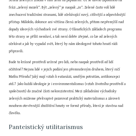
Strana zelených získala v naší zemi na popularitě. Už se dávno zapomnělo na 
frázi „zelený mozek“. Být „zelený“ je naopak „in“. Zelené často volí lidé 
znechucení tradičními stranami, lidé očekávající nový, citlivější a odpovědnější 
přístup. Málokdo, dokonce ani většina členů zelených, přitom nepřemýšlí nad 
dopady ideových východisek své strany. O filosofických základech programu 
této strany se příliš nemluví, a tak není dobře zřejmé, co lze od zelených 
očekávat a jak by vypadal svět, který by nám ideologové tohoto hnutí rádi 
připravili.
Bude to krásné prostředí určené pro lidi, nebo naopak prostředí od lidí 
očištěné? Nejsou lidé v jejich podání jen přemnoženým druhem, který ničí 
Matku Přírodu? Jaký mají vztah k eutanázii, umělým potratům, antikoncepci 
atd.?  Jako každá ideologie je i environmentalismus (vztah životního prostředí a 
společnosti) do značné části nekonzistentní. Mezi základními východisky 
zelených můžeme překvapivě pozorovat praktický materialismus a zároveň 
mnohem otevřenější zbožštění hmoty ve formě přírody, která je stavěna nad 
člověka.
Panteistický utilitarismus