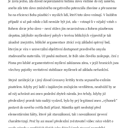
Je zcela jedno, zda důvod neporozumění božímu slovu vložíme do něj samého, 
anebo zda toto slovo zmíněného negativního potenciálu zbavíme a přesuneme 
ho na eficienci Boha působící v myslích lidí, kteří toto slovo vnímají. V každém 
případě si už pak nikdo z lidí nemůže být jist, zda – vstoupí-li v nějaký vztah s 
Bohem skrze jeho slovo – není stižen jím nezaviněnou a Bohem působenou 
slepotou. Jakýkoliv myšlenkový pohyb v terénu biblických výpovědí je tak 
zásadně znejistěn, biblické argumentace ztrácí svůj základní opěrný bod, 
kterým je víra v univerzální objektivní dostupnost pravdivého smyslu 
studovaného materiálu. Už pouhá možnost, že Bůh sám člověka zaslepuje, činí z 
Písma pro lidské argumentativní myšlení zakázanou zónu, v jejíž hranicích jsou 
všechny pojistky veritativní stabilizace myšlenek od základu nefunkční.
Stejně zarážející je i jiný důvod Grossovy kritiky textu sepsaného exilním 
pisatelem. Kdyby prý ladil s Izajášovým zničujícím verdiktem, neodvážil by se 
od něj uchránit ani onen poslední zbytek národa. Jen tehdy, kdyby již 
předexilový prorok tuto naději vyslovil, bylo by prý legitimní onen „výhonek“ 
postavit do nového světla Boží přízně. Námitka opět neobstojí před 
elementárními fakty, které jak starozákonní, tak i novozákonní zjevení 
charakterizují. Proč by asi musel předexilní zvěstovatel vůbec něco vědět o 