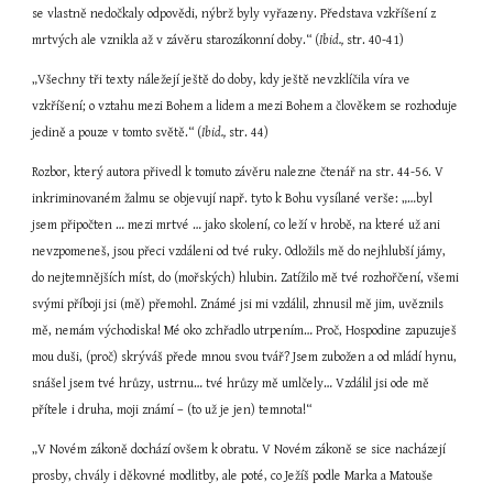
se vlastně nedočkaly odpovědi, nýbrž byly vyřazeny. Představa vzkříšení z 
mrtvých ale vznikla až v závěru starozákonní doby.“ (
Ibid.,
 str. 40-41)
„Všechny tři texty náležejí ještě do doby, kdy ještě nevzklíčila víra ve 
vzkříšení; o vztahu mezi Bohem a lidem a mezi Bohem a člověkem se rozhoduje 
jedině a pouze v tomto světě.“ (
Ibid.,
 str. 44)
Rozbor, který autora přivedl k tomuto závěru nalezne čtenář na str. 44-56. V 
inkriminovaném žalmu se objevují např. tyto k Bohu vysílané verše: „…byl 
jsem připočten … mezi mrtvé … jako skolení, co leží v hrobě, na které už ani 
nevzpomeneš, jsou přeci vzdáleni od tvé ruky. Odložils mě do nejhlubší jámy, 
do nejtemnějších míst, do (mořských) hlubin. Zatížilo mě tvé rozhořčení, všemi 
svými příboji jsi (mě) přemohl. Známé jsi mi vzdálil, zhnusil mě jim, uvěznils 
mě, nemám východiska! Mé oko zchřadlo utrpením… Proč, Hospodine zapuzuješ 
mou duši, (proč) skrýváš přede mnou svou tvář? Jsem zubožen a od mládí hynu, 
snášel jsem tvé hrůzy, ustrnu… tvé hrůzy mě umlčely… Vzdálil jsi ode mě 
přítele i druha, moji známí – (to už je jen) temnota!“
„V Novém zákoně dochází ovšem k obratu. V Novém zákoně se sice nacházejí 
prosby, chvály i děkovné modlitby, ale poté, co Ježíš podle Marka a Matouše 