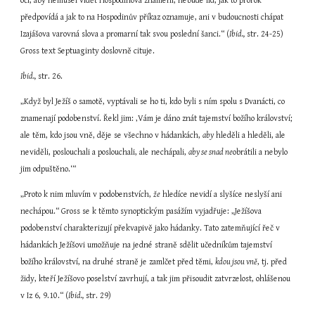
oči, aby nemusel vidět Hospodinova znamení, nebude lid, jak to prorok 
předpovídá a jak to na Hospodinův příkaz oznamuje, ani v budoucnosti chápat 
Izajášova varovná slova a promarní tak svou poslední šanci.“ (
Ibid.,
 str. 24-25) 
Gross text Septuaginty doslovně cituje.
Ibid.,
 str. 26.
„Když byl Ježíš o samotě, vyptávali se ho ti, kdo byli s ním spolu s Dvanácti, co 
znamenají podobenství. Řekl jim: ‚Vám je dáno znát tajemství božího království; 
ale těm, kdo jsou vně, děje se všechno v hádankách, 
aby
 hleděli a hleděli, ale 
neviděli, poslouchali a poslouchali, ale nechápali, 
aby se snad ne
obrátili a nebylo 
jim odpuštěno.‘“
„Proto k nim mluvím v podobenstvích, 
že
 hledíce nevidí a slyšíce neslyší ani 
nechápou.“ Gross se k těmto synoptickým pasážím vyjadřuje: „Ježíšova 
podobenství charakterizují překvapivě jako hádanky. Tato zatemňující řeč v 
hádankách Ježíšovi umožňuje na jedné straně sdělit učedníkům tajemství 
božího království, na druhé straně je zamlčet před těmi, 
kdou jsou vně
, tj. před 
židy, kteří Ježíšovo poselství zavrhují, a tak jim přisoudit zatvrzelost, ohlášenou 
v Iz 6, 9.10.“ (
Ibid.,
 str. 29)