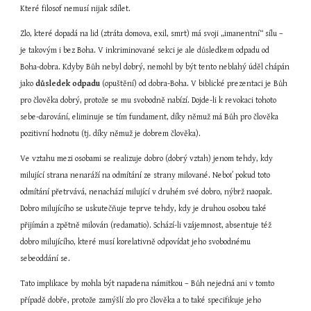
Které filosof nemusí nijak sdílet.
Zlo, které dopadá na lid (ztráta domova, exil, smrt) má svoji „imanentní“ sílu – 
je takovým i bez Boha. V inkriminované sekci je ale důsledkem odpadu od 
Boha-dobra. Kdyby Bůh nebyl dobrý, nemohl by být tento neblahý úděl chápán 
jako 
důsledek odpadu
 (opuštění) od dobra-Boha. V biblické prezentaci je Bůh 
pro člověka dobrý, protože se mu svobodně nabízí. Dojde-li k revokaci tohoto 
sebe-darování, eliminuje se tím fundament, díky němuž má Bůh pro člověka 
pozitivní hodnotu (tj. díky němuž je dobrem člověka).
Ve vztahu mezi osobami se realizuje dobro (dobrý vztah) jenom tehdy, kdy 
milující strana nenaráží na odmítání ze strany milované. Neboť pokud toto 
odmítání přetrvává, nenachází milující v druhém své dobro, nýbrž naopak. 
Dobro milujícího se uskutečňuje teprve tehdy, kdy je druhou osobou také 
přijímán a zpětně milován (redamatio). Schází-li vzájemnost, absentuje též 
dobro milujícího, které musí korelativně odpovídat jeho svobodnému 
sebeoddání se.
Tato implikace by mohla být napadena námitkou – Bůh nejedná ani v tomto 
případě dobře, protože zamýšlí zlo pro člověka a to také specifikuje jeho 