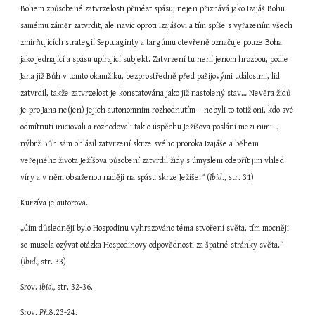
Bohem způsobené zatvrzelosti přinést spásu; nejen přiznává jako Izajáš Bohu 
samému záměr zatvrdit, ale navíc oproti Izajášovi a tím spíše s vyřazením všech 
zmírňujících strategií Septuaginty a targúmu otevřeně označuje pouze Boha 
jako jednající a spásu upírající subjekt. Zatvrzení tu není jenom hrozbou, podle 
Jana již Bůh v tomto okamžiku, bezprostředně před pašijovými událostmi, lid 
zatvrdil, takže zatvrzelost je konstatována jako již nastolený stav… Nevěra židů 
je pro Jana ne(jen) jejich autonomním rozhodnutím – nebyli to totiž oni, kdo své 
odmítnutí iniciovali a rozhodovali tak o úspěchu Ježíšova poslání mezi nimi -, 
nýbrž Bůh sám ohlásil zatvrzení skrze svého proroka Izajáše a během 
veřejného života Ježíšova působení zatvrdil židy s úmyslem odepřít jim vhled 
víry a v něm obsaženou naději na spásu skrze Ježíše.“ (
Ibid
., str. 31)
Kurzíva je autorova.
„Čím důsledněji bylo Hospodinu vyhrazováno téma stvoření světa, tím mocněji 
se musela ozývat otázka Hospodinovy odpovědnosti za špatné stránky světa.“ 
(
Ibid.,
 str. 33)
Srov. 
ibid.,
 str. 32-36.
Srov. 
Př.,
8,23-24.