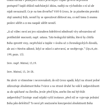
osudu národa v pozdějších fázích jeho dějin? Copak zjevení neprobíhá 
postupně? Izajáš ohlásil nadcházející zkázu, naději na východisko z ní už ale 
nijak nenaznačil. Co je na tom divného? Věří-li Gross, že za působením proroků 
stojí samotný Bůh, neměl by se opovažovat diktovat mu, co měl tomu či onomu 
poslovi sdělit a co mu naopak sdělit neměl.
„A už vůbec není ani jen náznakem kolektivní odmítnutí víry odvozováno od 
protibožské mocnosti, např. satana. Tato teologická taktika, která by chtěla 
Boha zprostit viny, nepřichází u Izajáše v úvahu už z chronologických důvodů, 
ale ani v Novém zákoně, když se mluví o zatvrzení, se neobjevuje.“ (
Op.cit.,
str. 
199, pozn. 13).
Srov. např. 
Matouš,
 13,19.
Srov. 
Matouš,
 13, 24-28.
Na závěr si všimněme i nesrovnalosti, do níž Gross upadá, když na straně jedné 
zdůrazňuje absolutnost Boha-Tvůrce a na straně druhé ho volá k zodpovědnosti 
za zlo spáchané na člověku. Jenže před kým, anebo čím má být Bůh 
zodpovědný? Existuje snad nějaká vyšší instance, před níž se vyjevuje jednání 
Boha jako defektní? To není při současném koncipování absolutnosti Boha 