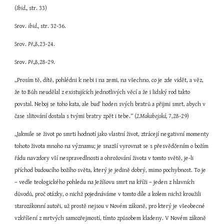
(
Ibid.,
 str. 33)
Srov. 
ibid.,
 str. 32-36.
Srov. 
Př.,
8,23-24.
Srov. 
Př.,
8,28-29.
„Prosím tě, dítě, pohlédni k nebi i na zemi, na všechno, co je zde vidět, a věz, 
že to Bůh neudělal z existujících jednotlivých věcí a že i lidský rod takto 
povstal. Neboj se toho kata, ale buď hoden svých bratrů a přijmi smrt, abych v 
čase slitování dostala s tvými bratry zpět i tebe.“ (
2.Makabejská,
 7,28-29)
„Jakmile se život po smrti hodnotí jako vlastní život, ztrácejí negativní momenty 
tohoto života mnoho na významu; je snazší vyrovnat se s přesvědčením o božím 
řádu navzdory vší nespravedlnosti a ohrožování života v tomto světě, je-li 
příchod budoucího božího světa, který je jedině dobrý, mimo pochybnost. To je 
– vedle teologického pohledu na Ježíšovu smrt na kříži – jeden z hlavních 
důvodů, proč otázky, o nichž pojednáváme v tomto díle a kolem nichž kroužili 
starozákonní autoři, už prostě nejsou v Novém zákoně, pro který je všeobecné 
vzkříšení z mrtvých samozřejmostí, tímto způsobem kladeny. V Novém zákoně 