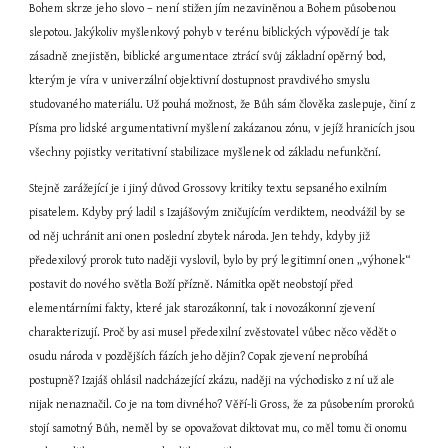
Bohem skrze jeho slovo – není stižen jím nezaviněnou a Bohem působenou 
slepotou. Jakýkoliv myšlenkový pohyb v terénu biblických výpovědí je tak 
zásadně znejistěn, biblické argumentace ztrácí svůj základní opěrný bod, 
kterým je víra v univerzální objektivní dostupnost pravdivého smyslu 
studovaného materiálu. Už pouhá možnost, že Bůh sám člověka zaslepuje, činí z 
Písma pro lidské argumentativní myšlení zakázanou zónu, v jejíž hranicích jsou 
všechny pojistky veritativní stabilizace myšlenek od základu nefunkční.
Stejně zarážející je i jiný důvod Grossovy kritiky textu sepsaného exilním 
pisatelem. Kdyby prý ladil s Izajášovým zničujícím verdiktem, neodvážil by se 
od něj uchránit ani onen poslední zbytek národa. Jen tehdy, kdyby již 
předexilový prorok tuto naději vyslovil, bylo by prý legitimní onen „výhonek“ 
postavit do nového světla Boží přízně. Námitka opět neobstojí před 
elementárními fakty, které jak starozákonní, tak i novozákonní zjevení 
charakterizují. Proč by asi musel předexilní zvěstovatel vůbec něco vědět o 
osudu národa v pozdějších fázích jeho dějin? Copak zjevení neprobíhá 
postupně? Izajáš ohlásil nadcházející zkázu, naději na východisko z ní už ale 
nijak nenaznačil. Co je na tom divného? Věří-li Gross, že za působením proroků 
stojí samotný Bůh, neměl by se opovažovat diktovat mu, co měl tomu či onomu 