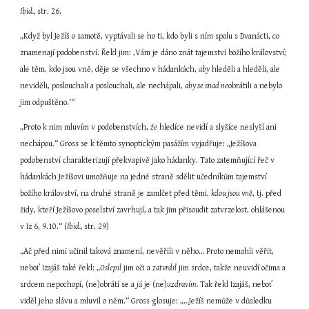
Ibid.,
 str. 26.
„Když byl Ježíš o samotě, vyptávali se ho ti, kdo byli s ním spolu s Dvanácti, co 
znamenají podobenství. Řekl jim: ‚Vám je dáno znát tajemství božího království; 
ale těm, kdo jsou vně, děje se všechno v hádankách, 
aby
 hleděli a hleděli, ale 
neviděli, poslouchali a poslouchali, ale nechápali, 
aby se snad ne
obrátili a nebylo 
jim odpuštěno.‘“
„Proto k nim mluvím v podobenstvích, 
že
 hledíce nevidí a slyšíce neslyší ani 
nechápou.“ Gross se k těmto synoptickým pasážím vyjadřuje: „Ježíšova 
podobenství charakterizují překvapivě jako hádanky. Tato zatemňující řeč v 
hádankách Ježíšovi umožňuje na jedné straně sdělit učedníkům tajemství 
božího království, na druhé straně je zamlčet před těmi, 
kdou jsou vně
, tj. před 
židy, kteří Ježíšovo poselství zavrhují, a tak jim přisoudit zatvrzelost, ohlášenou 
v Iz 6, 9.10.“ (
Ibid.,
 str. 29)
„Ač před nimi učinil taková znamení, nevěřili v něho… Proto nemohli věřit, 
neboť Izajáš také řekl: „
Oslepil
 jim oči a 
zatvrdil
 jim srdce, takže neuvidí očima a 
srdcem nepochopí, (ne)obrátí se a 
já
 je (ne)
uzdravím.
 Tak řekl Izajáš, neboť 
viděl jeho slávu a mluvil o něm.“ Gross glosuje: „…Ježíš nemůže v důsledku 