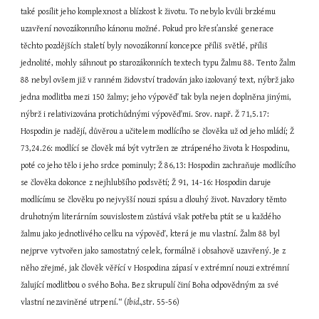
také posílit jeho komplexnost a blízkost k životu. To nebylo kvůli brzkému 
uzavření novozákonního kánonu možné. Pokud pro křesťanské generace 
těchto pozdějších staletí byly novozákonní koncepce příliš světlé, příliš 
jednolité, mohly sáhnout po starozákonních textech typu Žalmu 88. Tento Žalm 
88 nebyl ovšem již v ranném židovství tradován jako izolovaný text, nýbrž jako 
jedna modlitba mezi 150 žalmy; jeho výpověď tak byla nejen doplněna jinými, 
nýbrž i relativizována protichůdnými výpověďmi. Srov. např. Ž 71,5.17: 
Hospodin je nadějí, důvěrou a učitelem modlícího se člověka už od jeho mládí; Ž 
73,24.26: modlící se člověk má být vytržen ze ztrápeného života k Hospodinu, 
poté co jeho tělo i jeho srdce pominuly; Ž 86,13: Hospodin zachraňuje modlícího 
se člověka dokonce z nejhlubšího podsvětí; Ž 91, 14-16: Hospodin daruje 
modlícímu se člověku po nejvyšší nouzi spásu a dlouhý život. Navzdory těmto 
druhotným literárním souvislostem zůstává však potřeba ptát se u každého 
žalmu jako jednotlivého celku na výpověď, která je mu vlastní. Žalm 88 byl 
nejprve vytvořen jako samostatný celek, formálně i obsahově uzavřený. Je z 
něho zřejmé, jak člověk věřící v Hospodina zápasí v extrémní nouzi extrémní 
žalující modlitbou o svého Boha. Bez skrupulí činí Boha odpovědným za své 
vlastní nezaviněné utrpení.“ (
Ibid.,
str. 55-56)