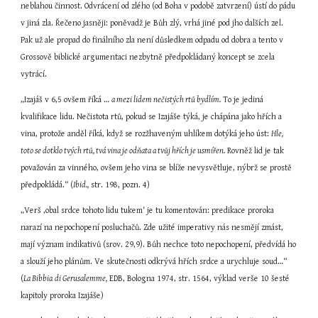
neblahou činnost. Odvrácení od zlého (od Boha v podobě zatvrzení) ústí do pádu 
v jiná zla. Řečeno jasněji: poněvadž je Bůh zlý, vrhá jiné pod jho dalších zel. 
Pak už ale propad do finálního zla není důsledkem odpadu od dobra a tento v 
Grossově biblické argumentaci nezbytně předpokládaný koncept se zcela 
vytrácí.
„Izajáš v 6,5 ovšem říká … 
a mezi lidem nečistých rtů bydlím.
 To je jediná 
kvalifikace lidu. Nečistota rtů, pokud se Izajáše týká, je chápána jako hřích a 
vina, protože anděl říká, když se rozžhaveným uhlíkem dotýká jeho úst: 
Hle, 
toto se dotklo tvých rtů, tvá vina je odňata a tvůj hřích je usmířen.
 Rovněž lid je tak 
považován za vinného, ovšem jeho vina se blíže nevysvětluje, nýbrž se prostě 
předpokládá.“ (
Ibid.,
 str. 198, pozn. 4)
„Verš ‚obal srdce tohoto lidu tukem‘ je tu komentován: predikace proroka 
narazí na nepochopení posluchačů. Zde užité imperativy nás nesmějí zmást, 
mají význam indikativů (srov. 29,9). Bůh nechce toto nepochopení, předvídá ho 
a slouží jeho plánům. Ve skutečnosti odkrývá hřích srdce a urychluje soud…“ 
(
La Bibbia
di Gerusalemme,
 EDB, Bologna 1974, str. 1564, výklad verše 10 šesté 
kapitoly proroka Izajáše)