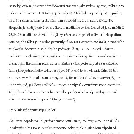
88 nebyl ovšem již v ranném židovství tradován jako izolovaný text, nýbrž jako 
jedna modlitba mezi 150 žalmy; jeho výpověď tak byla nejen doplněna jinými, 
nýbrž i relativizována protichůdnými výpověďmi. Srov. např. Ž 71,5.17: 
Hospodin je nadějí, důvěrou a učitelem modlícího se člověka už od jeho mládí; Ž 
73,24.26: modlící se člověk má být vytržen ze ztrápeného života k Hospodinu, 
poté co jeho tělo i jeho srdce pominuly; Ž 86,13: Hospodin zachraňuje modlícího 
se člověka dokonce z nejhlubšího podsvětí; Ž 91, 14-16: Hospodin daruje 
modlícímu se člověku po nejvyšší nouzi spásu a dlouhý život. Navzdory těmto 
druhotným literárním souvislostem zůstává však potřeba ptát se u každého 
žalmu jako jednotlivého celku na výpověď, která je mu vlastní. Žalm 88 byl 
nejprve vytvořen jako samostatný celek, formálně i obsahově uzavřený. Je z 
něho zřejmé, jak člověk věřící v Hospodina zápasí v extrémní nouzi extrémní 
žalující modlitbou o svého Boha. Bez skrupulí činí Boha odpovědným za své 
vlastní nezaviněné utrpení.“ (
Ibid.,
str. 55-56)
Které filosof nemusí nijak sdílet.
Zlo, které dopadá na lid (ztráta domova, exil, smrt) má svoji „imanentní“ sílu – 
je takovým i bez Boha. V inkriminované sekci je ale důsledkem odpadu od 