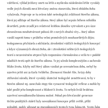
vzkříšení, výklad Ježíšovy smrti na kříži a myšlenka následování kříže vyvolaly 
vedle jiných důvodů mezi křesťany změnu stanoviska, která obžalobu Boha 
vylučovala. Projevuje se tu ovšem také neteologická zvláštnost Nového zákona, 
která jej odlišuje od Starého zákona. Nový zákon byl sepsán během několika 
desetiletí, proto zrcadlí jen relativně krátkou zkoušku vytrvalosti a jen úzce 
ohraničenou mnohotvárnost pokusů žít z nových obsahů víry… Starý zákon 
vznikl naproti tomu v průběhu velmi proměnlivých mnohasetletých dějin; 
teologumena přicházela a odcházela; ztroskotání vůdčích teologických koncepcí 
a kdysi významných obrazů Boha, ale i ztroskotání některých teologických 
teorií o nezaviněném utrpení bylo rozpoznáno i formulováno a vešlo to v podobě 
mladších textů opět do Starého zákona. To jej učinilo komplexnějším a zachovalo 
blízko životu. Kdyby měl Nový zákon vznikat po srovnatelnou dobu, nebyl by 
uzavřen ještě ani za Karla Velikého. Zhroucení římské říše, hrůzy doby 
stěhování národů, které vyvolaly skutečné teologické zemětřesení, to by v 
Novém zákoně mj. zanechalo stopy tím vynucené teologické reflexe a mohlo by 
také posílit jeho komplexnost a blízkost k životu. To nebylo kvůli brzkému 
uzavření novozákonního kánonu možné. Pokud pro křesťanské generace 
těchto pozdějších staletí byly novozákonní koncepce příliš světlé, příliš 
jednolité, mohly sáhnout po starozákonních textech typu Žalmu 88. Tento Žalm 