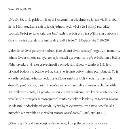
Srov. 
Př.,
8,28-29.
„Prosím tě, dítě, pohlédni k nebi i na zemi, na všechno, co je zde vidět, a věz, 
že to Bůh neudělal z existujících jednotlivých věcí a že i lidský rod takto 
povstal. Neboj se toho kata, ale buď hoden svých bratrů a přijmi smrt, abych v 
čase slitování dostala s tvými bratry zpět i tebe.“ (
2.Makabejská,
 7,28-29)
„Jakmile se život po smrti hodnotí jako vlastní život, ztrácejí negativní momenty 
tohoto života mnoho na významu; je snazší vyrovnat se s přesvědčením o božím 
řádu navzdory vší nespravedlnosti a ohrožování života v tomto světě, je-li 
příchod budoucího božího světa, který je jedině dobrý, mimo pochybnost. To je 
– vedle teologického pohledu na Ježíšovu smrt na kříži – jeden z hlavních 
důvodů, proč otázky, o nichž pojednáváme v tomto díle a kolem nichž kroužili 
starozákonní autoři, už prostě nejsou v Novém zákoně, pro který je všeobecné 
vzkříšení z mrtvých samozřejmostí, tímto způsobem kladeny. V Novém zákoně 
se vlastně nedočkaly odpovědi, nýbrž byly vyřazeny. Představa vzkříšení z 
mrtvých ale vznikla až v závěru starozákonní doby.“ (
Ibid.,
 str. 40-41)
„Všechny tři texty náležejí ještě do doby, kdy ještě nevzklíčila víra ve 