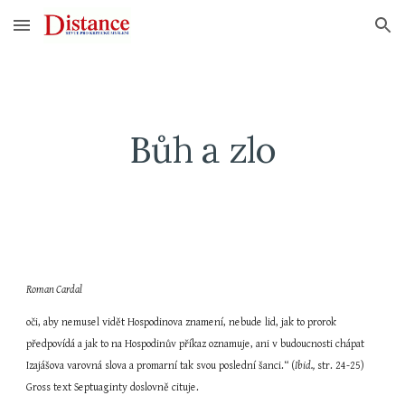
Skip to main content
Skip to navigation
Bůh a zlo
Roman Cardal
oči, aby nemusel vidět Hospodinova znamení, nebude lid, jak to prorok 
předpovídá a jak to na Hospodinův příkaz oznamuje, ani v budoucnosti chápat 
Izajášova varovná slova a promarní tak svou poslední šanci.“ (
Ibid.,
 str. 24-25) 
Gross text Septuaginty doslovně cituje.