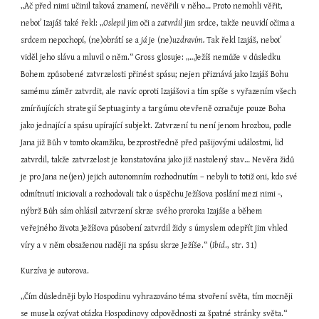
„Ač před nimi učinil taková znamení, nevěřili v něho… Proto nemohli věřit, 
neboť Izajáš také řekl: „
Oslepil
 jim oči a 
zatvrdil
 jim srdce, takže neuvidí očima a 
srdcem nepochopí, (ne)obrátí se a 
já
 je (ne)
uzdravím.
 Tak řekl Izajáš, neboť 
viděl jeho slávu a mluvil o něm.“ Gross glosuje: „…Ježíš nemůže v důsledku 
Bohem způsobené zatvrzelosti přinést spásu; nejen přiznává jako Izajáš Bohu 
samému záměr zatvrdit, ale navíc oproti Izajášovi a tím spíše s vyřazením všech 
zmírňujících strategií Septuaginty a targúmu otevřeně označuje pouze Boha 
jako jednající a spásu upírající subjekt. Zatvrzení tu není jenom hrozbou, podle 
Jana již Bůh v tomto okamžiku, bezprostředně před pašijovými událostmi, lid 
zatvrdil, takže zatvrzelost je konstatována jako již nastolený stav… Nevěra židů 
je pro Jana ne(jen) jejich autonomním rozhodnutím – nebyli to totiž oni, kdo své 
odmítnutí iniciovali a rozhodovali tak o úspěchu Ježíšova poslání mezi nimi -, 
nýbrž Bůh sám ohlásil zatvrzení skrze svého proroka Izajáše a během 
veřejného života Ježíšova působení zatvrdil židy s úmyslem odepřít jim vhled 
víry a v něm obsaženou naději na spásu skrze Ježíše.“ (
Ibid
., str. 31)
Kurzíva je autorova.
„Čím důsledněji bylo Hospodinu vyhrazováno téma stvoření světa, tím mocněji 
se musela ozývat otázka Hospodinovy odpovědnosti za špatné stránky světa.“ 