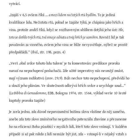
vytrácí.
„Izajáš v 6,5 ovšem říká … 
a mezi lidem nečistých rtů bydlím.
 To je jediná 
kvalifikace lidu. Nečistota rtů, pokud se Izajáše týká, je chápána jako hřích a 
vina, protože anděl říká, když se rozžhaveným uhlíkem dotýká jeho úst: 
Hle, 
toto se dotklo tvých rtů, tvá vina je odňata a tvůj hřích je usmířen.
 Rovněž lid je tak 
považován za vinného, ovšem jeho vina se blíže nevysvětluje, nýbrž se prostě 
předpokládá.“ (
Ibid.,
 str. 198, pozn. 4)
„Verš ‚obal srdce tohoto lidu tukem‘ je tu komentován: predikace proroka 
narazí na nepochopení posluchačů. Zde užité imperativy nás nesmějí zmást, 
mají význam indikativů (srov. 29,9). Bůh nechce toto nepochopení, předvídá ho 
a slouží jeho plánům. Ve skutečnosti odkrývá hřích srdce a urychluje soud…“ 
(
La Bibbia
di Gerusalemme,
 EDB, Bologna 1974, str. 1564, výklad verše 10 šesté 
kapitoly proroka Izajáše)
Je zcela jedno, zda důvod neporozumění božímu slovu vložíme do něj samého, 
anebo zda toto slovo zmíněného negativního potenciálu zbavíme a přesuneme 
ho na eficienci Boha působící v myslích lidí, kteří toto slovo vnímají. V každém 
případě si už pak nikdo z lidí nemůže být jist, zda – vstoupí-li v nějaký vztah s 