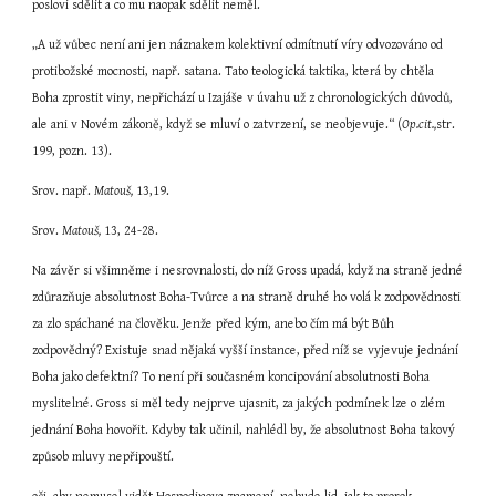
poslovi sdělit a co mu naopak sdělit neměl.
„A už vůbec není ani jen náznakem kolektivní odmítnutí víry odvozováno od 
protibožské mocnosti, např. satana. Tato teologická taktika, která by chtěla 
Boha zprostit viny, nepřichází u Izajáše v úvahu už z chronologických důvodů, 
ale ani v Novém zákoně, když se mluví o zatvrzení, se neobjevuje.“ (
Op.cit.,
str. 
199, pozn. 13).
Srov. např. 
Matouš,
 13,19.
Srov. 
Matouš,
 13, 24-28.
Na závěr si všimněme i nesrovnalosti, do níž Gross upadá, když na straně jedné 
zdůrazňuje absolutnost Boha-Tvůrce a na straně druhé ho volá k zodpovědnosti 
za zlo spáchané na člověku. Jenže před kým, anebo čím má být Bůh 
zodpovědný? Existuje snad nějaká vyšší instance, před níž se vyjevuje jednání 
Boha jako defektní? To není při současném koncipování absolutnosti Boha 
myslitelné. Gross si měl tedy nejprve ujasnit, za jakých podmínek lze o zlém 
jednání Boha hovořit. Kdyby tak učinil, nahlédl by, že absolutnost Boha takový 
způsob mluvy nepřipouští.