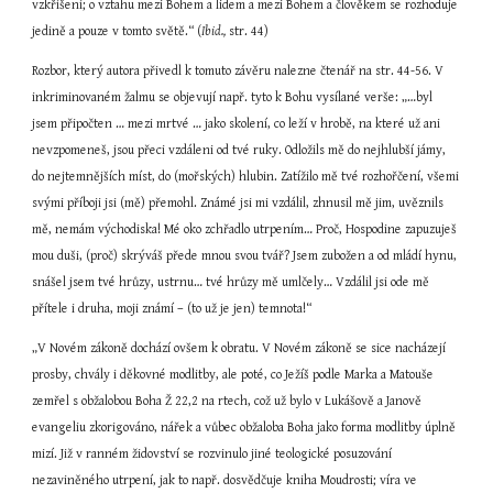
vzkříšení; o vztahu mezi Bohem a lidem a mezi Bohem a člověkem se rozhoduje 
jedině a pouze v tomto světě.“ (
Ibid.,
 str. 44)
Rozbor, který autora přivedl k tomuto závěru nalezne čtenář na str. 44-56. V 
inkriminovaném žalmu se objevují např. tyto k Bohu vysílané verše: „…byl 
jsem připočten … mezi mrtvé … jako skolení, co leží v hrobě, na které už ani 
nevzpomeneš, jsou přeci vzdáleni od tvé ruky. Odložils mě do nejhlubší jámy, 
do nejtemnějších míst, do (mořských) hlubin. Zatížilo mě tvé rozhořčení, všemi 
svými příboji jsi (mě) přemohl. Známé jsi mi vzdálil, zhnusil mě jim, uvěznils 
mě, nemám východiska! Mé oko zchřadlo utrpením… Proč, Hospodine zapuzuješ 
mou duši, (proč) skrýváš přede mnou svou tvář? Jsem zubožen a od mládí hynu, 
snášel jsem tvé hrůzy, ustrnu… tvé hrůzy mě umlčely… Vzdálil jsi ode mě 
přítele i druha, moji známí – (to už je jen) temnota!“
„V Novém zákoně dochází ovšem k obratu. V Novém zákoně se sice nacházejí 
prosby, chvály i děkovné modlitby, ale poté, co Ježíš podle Marka a Matouše 
zemřel s obžalobou Boha Ž 22,2 na rtech, což už bylo v Lukášově a Janově 
evangeliu zkorigováno, nářek a vůbec obžaloba Boha jako forma modlitby úplně 
mizí. Již v ranném židovství se rozvinulo jiné teologické posuzování 
nezaviněného utrpení, jak to např. dosvědčuje kniha Moudrosti; víra ve 