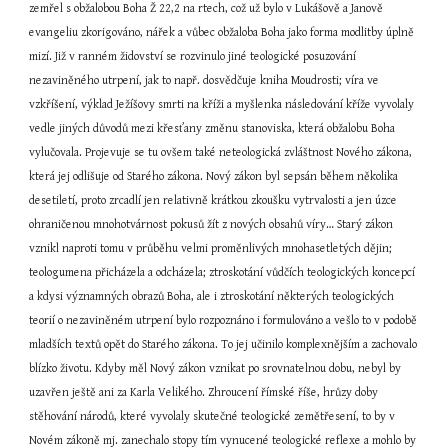
zemřel s obžalobou Boha Ž 22,2 na rtech, což už bylo v Lukášově a Janově 
evangeliu zkorigováno, nářek a vůbec obžaloba Boha jako forma modlitby úplně 
mizí. Již v ranném židovství se rozvinulo jiné teologické posuzování 
nezaviněného utrpení, jak to např. dosvědčuje kniha Moudrosti; víra ve 
vzkříšení, výklad Ježíšovy smrti na kříži a myšlenka následování kříže vyvolaly 
vedle jiných důvodů mezi křesťany změnu stanoviska, která obžalobu Boha 
vylučovala. Projevuje se tu ovšem také neteologická zvláštnost Nového zákona, 
která jej odlišuje od Starého zákona. Nový zákon byl sepsán během několika 
desetiletí, proto zrcadlí jen relativně krátkou zkoušku vytrvalosti a jen úzce 
ohraničenou mnohotvárnost pokusů žít z nových obsahů víry… Starý zákon 
vznikl naproti tomu v průběhu velmi proměnlivých mnohasetletých dějin; 
teologumena přicházela a odcházela; ztroskotání vůdčích teologických koncepcí 
a kdysi významných obrazů Boha, ale i ztroskotání některých teologických 
teorií o nezaviněném utrpení bylo rozpoznáno i formulováno a vešlo to v podobě 
mladších textů opět do Starého zákona. To jej učinilo komplexnějším a zachovalo 
blízko životu. Kdyby měl Nový zákon vznikat po srovnatelnou dobu, nebyl by 
uzavřen ještě ani za Karla Velikého. Zhroucení římské říše, hrůzy doby 
stěhování národů, které vyvolaly skutečné teologické zemětřesení, to by v 
Novém zákoně mj. zanechalo stopy tím vynucené teologické reflexe a mohlo by 