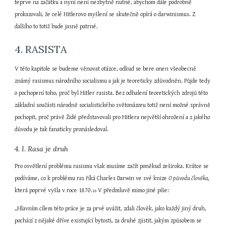
teprve na začátku a nyní není nezbytně nutné, abychom dále podrobně 
prokazovali, že celé Hitlerovo myšlení se skutečně opírá o darwinismus. Z 
dalšího to totiž bude jasně patrné.
4. RASISTA
V této kapitole se budeme věnovat otázce, odkud se bere onen všeobecně 
známý rasismus národního socialismu a jak je teoreticky zdůvodněn. Půjde tedy 
o pochopení toho, proč byl Hitler rasista. Bez odhalení teoretických zdrojů této 
základní součásti národně socialistického světonázoru totiž není možné správně 
pochopit, proč právě Židé představovali pro Hitlera největší ohrožení a z jakého 
důvodu je tak fanaticky pronásledoval.
4. I. Rasa je druh
Pro osvětlení problému rasismu však musíme začít poněkud zeširoka. Krátce se 
podíváme, co k problému ras říká Charles Darwin ve své knize 
O původu člověka
, 
která poprvé vyšla v roce 1870.
 V předmluvě mimo jiné píše:
16
„Hlavním cílem této práce je za prvé uvážit, zdali člověk, jako každý jiný druh, 
pochází z nějaké dříve existující bytosti, za druhé zjistit, jakým způsobem se 