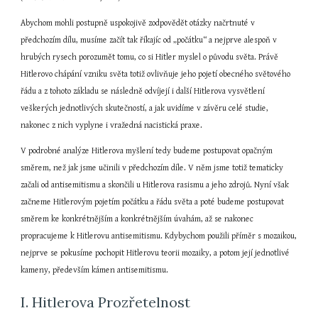
Abychom mohli postupně uspokojivě zodpovědět otázky načrtnuté v 
předchozím dílu, musíme začít tak říkajíc od „počátku“ a nejprve alespoň v 
hrubých rysech porozumět tomu, co si Hitler myslel o původu světa. Právě 
Hitlerovo chápání vzniku světa totiž ovlivňuje jeho pojetí obecného světového 
řádu a z tohoto základu se následně odvíjejí i další Hitlerova vysvětlení 
veškerých jednotlivých skutečností, a jak uvidíme v závěru celé studie, 
nakonec z nich vyplyne i vražedná nacistická praxe.
V podrobné analýze Hitlerova myšlení tedy budeme postupovat opačným 
směrem, než jak jsme učinili v předchozím díle. V něm jsme totiž tematicky 
začali od antisemitismu a skončili u Hitlerova rasismu a jeho zdrojů. Nyní však 
začneme Hitlerovým pojetím počátku a řádu světa a poté budeme postupovat 
směrem ke konkrétnějším a konkrétnějším úvahám, až se nakonec 
propracujeme k Hitlerovu antisemitismu. Kdybychom použili příměr s mozaikou, 
nejprve se pokusíme pochopit Hitlerovu teorii mozaiky, a potom její jednotlivé 
kameny, především kámen antisemitismu.
I. Hitlerova Prozřetelnost