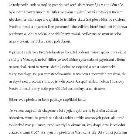
Co tedy podle Hitlera stojí na počátku veškeré skutečnosti? Již v minulém díle 
bylo možné postřehnout, že Hitler ve svém myšlení počítá s nějakým Bohem. 
Abychom se však napevno ujistili, že je Hitler skutečně přesvědčen o existenci 
Prozřetelnosti, a abychom lépe porozuměli důsledkům, které bude mít Hitlerova 
představa o Bohu v celém jeho dalším uvažování, podívejme se nyní na jeho 
názory týkající se Boha o něco podrobněji.
V případě Hitlerovy Prozřetelnosti se bohužel budeme muset spokojit převážně 
s citáty z 
Monologů
, neboť Hitler po sobě žádné systematické pojednání o Bohu 
nezanechal. Není to zrovna ideální, neboť se nejedná o zcela autentické 
texty.
Monology
 jsou jen zprostředkovaným záznamem Hitlerových proslovů, ale 
nezbývá než pracovat s tím, co je k dispozici. Alespoň základní obraz Hitlerovy 
Prozřetelnosti, který bude pro náš účel dostatečný, snad získáme.
Hitler svou představu Boha popisuje například takto:
„Je velkou tragédií, že chápeme věci v jejich bytí, ale to bytí nám zůstává 
hádankou. Víme, že prvek se skládá z tolika a tolika atomových jader, ale: proč 
to všecko? Proč je Slunce, proč hvězdy? V okamžiku, kdy dospějeme k poslední 
otázce, k tomu Proč?, vše vyústí v představu Všemocné síly. Až v Linci postavím 