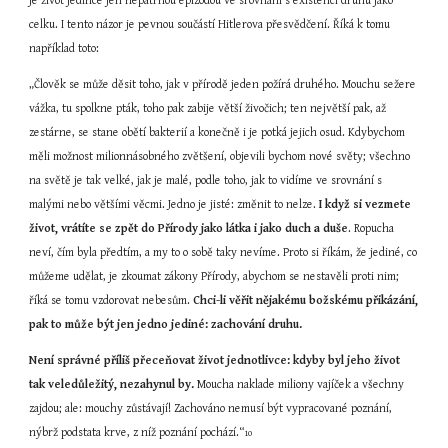
je život jedince jen nepatrnou epizodou ve srovnání s existencí druhu jako 
celku. I tento názor je pevnou součástí Hitlerova přesvědčení. Říká k tomu 
například toto:
„Člověk se může děsit toho, jak v přírodě jeden požírá druhého. Mouchu sežere 
vážka, tu spolkne pták, toho pak zabije větší živočich; ten největší pak, až 
zestárne, se stane obětí bakterií a konečně i je potká jejich osud. Kdybychom 
měli možnost milionnásobného zvětšení, objevili bychom nové světy; všechno 
na světě je tak velké, jak je malé, podle toho, jak to vidíme ve srovnání s 
malými nebo většími věcmi. Jedno je jisté: změnit to nelze. 
I když si vezmete 
život, vrátíte se zpět do Přírody jako látka i jako duch a duše
. Ropucha 
neví, čím byla předtím, a my to o sobě taky nevíme. Proto si říkám, že jediné, co 
můžeme udělat, je zkoumat zákony Přírody, abychom se nestavěli proti nim; 
říká se tomu vzdorovat nebesům. 
Chci-li věřit nějakému božskému přikázání, 
pak to může být jen jedno jediné: zachování druhu.
Není správné příliš přeceňovat život jednotlivce: kdyby byl jeho život 
tak veledůležitý, nezahynul by.
 Moucha naklade miliony vajíček a všechny 
zajdou; ale: mouchy zůstávají! Zachováno nemusí být vypracované poznání, 
nýbrž podstata krve, z níž poznání pochází.“
10