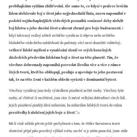
probíhajícímu vyššímu zlidšťování. Ale samo to, co kdysi v pralese lovícím 
lidem ulehčovalo boj o život jako nejjednodušší finta, znovu napomáhá v 
podobě nejduchaplnějších vědeckých poznatků současné doby ulehčit 
boj lidstva o jeho dnešní život a ukovat zbraně pro boje budoucnosti.
 I 
když takzvaný reálný užitek určitého vynálezu či objevu nebo určitého 
hlubokého vědeckého nahlédnutí do podstaty věcí není okamžitě viditelný, 
veškeré lidské myšlení a vynalézání slouží ve svých konečných 
důsledcích především lidskému boji o život na této planetě. Tím, že 
všechno dohromady napomáhá pozvedat člověka více a více z rámce 
živých tvorů, kteří ho obklopují, posiluje a upevňuje to jeho postavení 
tak, že na této Zemi v každém ohledu vyrůstá v dominantní bytost.
Všechny vynálezy jsou tedy výsledkem působení určité osoby. Všechny tyto 
osoby, ať chtěně či nechtěně, jsou více či méně velkými dobrodinci všech lidí. 
Jejich působení později dává milionům, ba miliardám lidských tvorů do rukou 
prostředky k ulehčení jejich boje o život.
“
15
Má-li však někdo přesto ještě pochybnost o tom, že Hitler Darwinovu teorii 
skutečně přijal jako pravdivý výklad světa, nechť si ji zatím ponechá. Jsme stále 