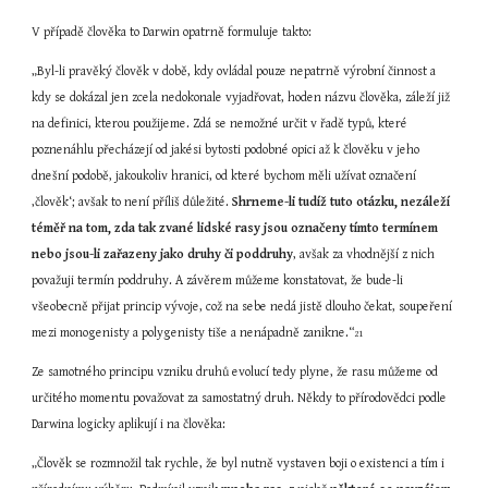
V případě člověka to Darwin opatrně formuluje takto:
„Byl-li pravěký člověk v době, kdy ovládal pouze nepatrně výrobní činnost a 
kdy se dokázal jen zcela nedokonale vyjadřovat, hoden názvu člověka, záleží již 
na definici, kterou použijeme. Zdá se nemožné určit v řadě typů, které 
poznenáhlu přecházejí od jakési bytosti podobné opici až k člověku v jeho 
dnešní podobě, jakoukoliv hranici, od které bychom měli užívat označení 
‚člověk‘; avšak to není příliš důležité. 
Shrneme-li tudíž tuto otázku, nezáleží 
téměř na tom, zda tak zvané lidské rasy jsou označeny tímto termínem 
nebo jsou-li zařazeny jako druhy či poddruhy
, avšak za vhodnější z nich 
považuji termín poddruhy. A závěrem můžeme konstatovat, že bude-li 
všeobecně přijat princip vývoje, což na sebe nedá jistě dlouho čekat, soupeření 
mezi monogenisty a polygenisty tiše a nenápadně zanikne.“
21
Ze samotného principu vzniku druhů evolucí tedy plyne, že rasu můžeme od 
určitého momentu považovat za samostatný druh. Někdy to přírodovědci podle 
Darwina logicky aplikují i na člověka:
„Člověk se rozmnožil tak rychle, že byl nutně vystaven boji o existenci a tím i 