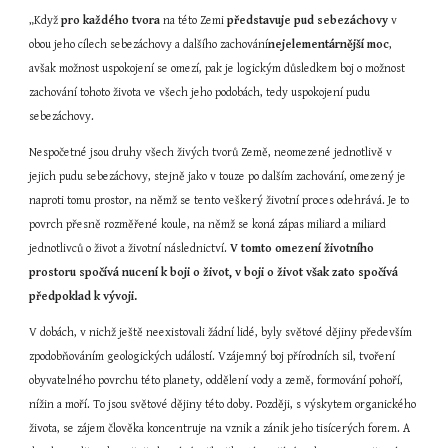
„Když 
pro každého tvora
 na této Zemi 
představuje pud sebezáchovy
 v 
obou jeho cílech sebezáchovy a dalšího zachování
nejelementárnější moc
, 
avšak možnost uspokojení se omezí, pak je logickým důsledkem boj o možnost 
zachování tohoto života ve všech jeho podobách, tedy uspokojení pudu 
sebezáchovy.
Nespočetné jsou druhy všech živých tvorů Země, neomezené jednotlivě v 
jejich pudu sebezáchovy, stejně jako v touze po dalším zachování, omezený je 
naproti tomu prostor, na němž se tento veškerý životní proces odehrává. Je to 
povrch přesně rozměřené koule, na němž se koná zápas miliard a miliard 
jednotlivců o život a životní následnictví. 
V tomto omezení životního 
prostoru spočívá nucení k boji o život, v boji o život však zato spočívá 
předpoklad k vývoji.
V dobách, v nichž ještě neexistovali žádní lidé, byly světové dějiny především 
zpodobňováním geologických událostí. Vzájemný boj přírodních sil, tvoření 
obyvatelného povrchu této planety, oddělení vody a země, formování pohoří, 
nížin a moří. To jsou světové dějiny této doby. Později, s výskytem organického 
života, se zájem člověka koncentruje na vznik a zánik jeho tisícerých forem. A 