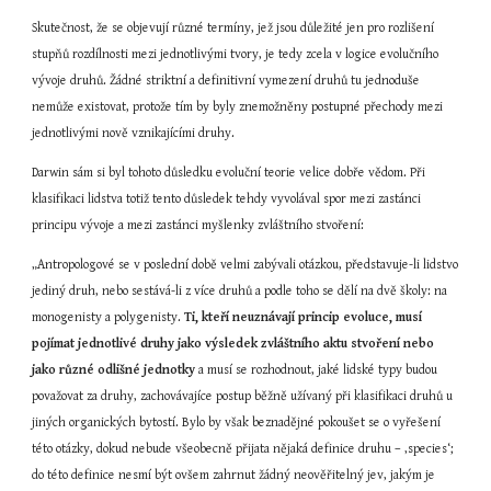
Skutečnost, že se objevují různé termíny, jež jsou důležité jen pro rozlišení 
stupňů rozdílnosti mezi jednotlivými tvory, je tedy zcela v logice evolučního 
vývoje druhů. Žádné striktní a definitivní vymezení druhů tu jednoduše 
nemůže existovat, protože tím by byly znemožněny postupné přechody mezi 
jednotlivými nově vznikajícími druhy.
Darwin sám si byl tohoto důsledku evoluční teorie velice dobře vědom. Při 
klasifikaci lidstva totiž tento důsledek tehdy vyvolával spor mezi zastánci 
principu vývoje a mezi zastánci myšlenky zvláštního stvoření:
„Antropologové se v poslední době velmi zabývali otázkou, představuje-li lidstvo 
jediný druh, nebo sestává-li z více druhů a podle toho se dělí na dvě školy: na 
monogenisty a polygenisty. 
Ti, kteří neuznávají princip evoluce, musí 
pojímat jednotlivé druhy jako výsledek zvláštního aktu stvoření nebo 
jako různé odlišné jednotky
 a musí se rozhodnout, jaké lidské typy budou 
považovat za druhy, zachovávajíce postup běžně užívaný při klasifikaci druhů u 
jiných organických bytostí. Bylo by však beznadějné pokoušet se o vyřešení 
této otázky, dokud nebude všeobecně přijata nějaká definice druhu – ‚species‘; 
do této definice nesmí být ovšem zahrnut žádný neověřitelný jev, jakým je 