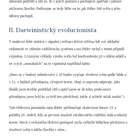
zákonům podřídit a zdá se, že v jejich poznání a pochopení spatřuje i jakousi 
záchranu člověka. Podívejme se tedy blíže na to, jak Hitler řád světa a jeho 
zákony pochopil.
II. Darwinistický evolucionista
V moderní době získává v západní civilizaci drtivá většina lidí své základní 
vědomosti ve státním vzdělávacím systému a ani Hitler nebyl v tomto případě 
výjimkou. S různými výklady vzniku světa byl konfrontován již v útlém mládí a 
ve svých „monolozích“ na to vzpomíná například takto:
„Dnes se v hodině náboženství v 10 hodin vyučuje stvoření světa podle bible a 
v 11, v hodině přírodopisu, vývojová teorie. Obojí si naprosto odporuje. Jako 
školák jsem tenhle protiklad cítil a opřel jsem se do toho; profesorovi 
přírodopisu jsem řekl to, co řekl ten předchozí, takže si učitelé začali zoufat.“
6
Tato Hitlerova poznámka nám dobře zpřítomňuje skutečnost konce 19. a 
počátku 20. století, kdy se pevnou součástí všeobecného vzdělání stala evoluční 
teorie, která z veřejného školství postupně zcela vytlačila biblickou představu o 
stvoření světa a údělu člověka v něm.
7