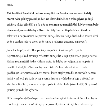
mně.
Tak to dělá i Pámbíček: vrhne masy lidí na Zemi a pak se musí každý 
starat sám, jak by přežil; jeden na úkor druhého; z toho plyne jediný 
závěr: zvítězí silnější. To je přece ten nejrozumnější řád; kdyby tomu bylo 
obráceně, nevzniklo by vůbec nic. 
Když se nepřizpůsobíme přírodním 
zákonům a neprosadíme se právem silnějšího, tak nás jednoho dne sežere divá 
zvěř a později sežere divou zvěř hmyz a nakonec zůstanou mikroby.“
8
Jak v tomto případě Hitler popisuje uspořádání světa a přírody? Za 
nejrozumnější řád považuje vítězství silnějšího v boji o přežití. A proč je tento 
řád nejrozumnější? Podle Hitlera proto, že kdyby ve vzájemném soupeření 
nevítězil silnější, vůbec nic by nevzniklo. Celkem zřetelně se tu tedy 
poodhaluje Darwinova evoluční teorie, která stojí v pozadí Hitlerových názorů. 
Právě v ní totiž platí, že vývoj a vznik druhů je výsledkem boje o přežití, ve 
kterém vítězí ten, kdo se v daných podmínkách ukáže jako silnější, čili přesně 
princip přírodního výběru.
Hitlerovo přesvědčení o platnosti evoluce lze vyčíst i z tvrzení, že pokud by se 
ten, kdo je momentálně silnější, neprosadil právem silnějšího, nakonec by 