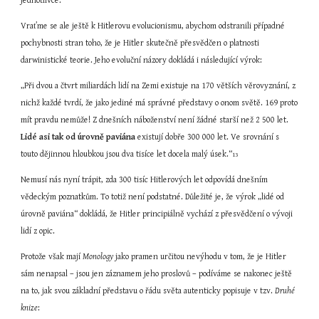
jednotlivce.
Vraťme se ale ještě k Hitlerovu evolucionismu, abychom odstranili případné 
pochybnosti stran toho, že je Hitler skutečně přesvědčen o platnosti 
darwinistické teorie. Jeho evoluční názory dokládá i následující výrok:
„Při dvou a čtvrt miliardách lidí na Zemi existuje na 170 větších věrovyznání, z 
nichž každé tvrdí, že jako jediné má správné představy o onom světě. 169 proto 
mít pravdu nemůže! Z dnešních náboženství není žádné starší než 2 500 let. 
Lidé asi tak od úrovně paviána
 existují dobře 300 000 let. Ve srovnání s 
touto dějinnou hloubkou jsou dva tisíce let docela malý úsek.“
13
Nemusí nás nyní trápit, zda 300 tisíc Hitlerových let odpovídá dnešním 
vědeckým poznatkům. To totiž není podstatné. Důležité je, že výrok „lidé od 
úrovně paviána“ dokládá, že Hitler principiálně vychází z přesvědčení o vývoji 
lidí z opic.
Protože však mají 
Monology
 jako pramen určitou nevýhodu v tom, že je Hitler 
sám nenapsal – jsou jen záznamem jeho proslovů – podíváme se nakonec ještě 
na to, jak svou základní představu o řádu světa autenticky popisuje v tzv. 
Druhé 
knize
: