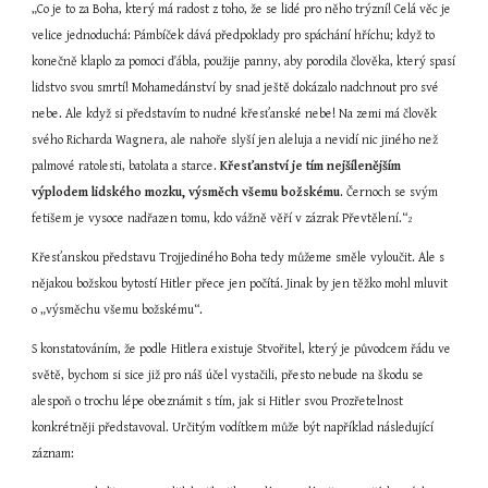
„Co je to za Boha, který má radost z toho, že se lidé pro něho trýzní! Celá věc je 
velice jednoduchá: Pámbíček dává předpoklady pro spáchání hříchu; když to 
konečně klaplo za pomoci ďábla, použije panny, aby porodila člověka, který spasí 
lidstvo svou smrtí! Mohamedánství by snad ještě dokázalo nadchnout pro své 
nebe. Ale když si představím to nudné křesťanské nebe! Na zemi má člověk 
svého Richarda Wagnera, ale nahoře slyší jen aleluja a nevidí nic jiného než 
palmové ratolesti, batolata a starce. 
Křesťanství je tím nejšílenějším 
výplodem lidského mozku, výsměch všemu božskému
. Černoch se svým 
fetišem je vysoce nadřazen tomu, kdo vážně věří v zázrak Převtělení.“
2
Křesťanskou představu Trojjediného Boha tedy můžeme směle vyloučit. Ale s 
nějakou božskou bytostí Hitler přece jen počítá. Jinak by jen těžko mohl mluvit 
o „výsměchu všemu božskému“.
S konstatováním, že podle Hitlera existuje Stvořitel, který je původcem řádu ve 
světě, bychom si sice již pro náš účel vystačili, přesto nebude na škodu se 
alespoň o trochu lépe obeznámit s tím, jak si Hitler svou Prozřetelnost 
konkrétněji představoval. Určitým vodítkem může být například následující 
záznam: