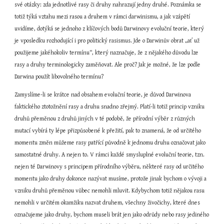
své otázky: zda jednotlivé rasy či druhy nahrazují jedny druhé. Poznámka se 
totiž týká vztahu mezi rasou a druhem v rámci darwinismu, a jak vzápětí 
uvidíme, dotýká se jednoho z klíčových bodů Darwinovy evoluční teorie, který 
je vposledku rozhodující i pro politický rasismus. Jde o Darwinův obrat „ať už 
použijeme jakéhokoliv termínu“, který naznačuje, že z nějakého důvodu lze 
rasy a druhy terminologicky zaměňovat. Ale proč? Jak je možné, že lze podle 
Darwina použít libovolného termínu?
Zamyslíme-li se krátce nad obsahem evoluční teorie, je důvod Darwinova 
faktického ztotožnění rasy a druhu snadno zřejmý. Platí-li totiž princip vzniku 
druhů přeměnou z druhů jiných v té podobě, že přírodní výběr z různých 
mutací vybírá ty lépe přizpůsobené k přežití, pak to znamená, že od určitého 
momentu změn můžeme rasy patřící původně k jednomu druhu označovat jako 
samostatné druhy. A nejen to. V rámci každé smysluplné evoluční teorie, tzn. 
nejen té Darwinovy s principem přírodního výběru, některé rasy od určitého 
momentu jako druhy dokonce nazývat musíme, protože jinak bychom o vývoji a 
vzniku druhů přeměnou vůbec nemohli mluvit. Kdybychom totiž nějakou rasu 
nemohli v určitém okamžiku nazvat druhem, všechny živočichy, které dnes 
označujeme jako druhy, bychom museli brát jen jako odrůdy nebo rasy jediného 