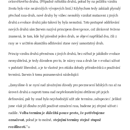
celosvětového druhu. (Případně několika druhů, pokud by na počátku vzniku 
života bylo více nezávislých vývojových linií.) Kdybychom tedy zakázali plynulý 
přechod rasa-druh, nové druhy by vůbec nemohly vznikat mutacemi z jiných 
druhů a evoluce druhů jako taková by byla nemožná. Toto postupné oddělování 
nových druhů sám Darwin nazývá principem divergence, což zkráceně řečeno 
znamená, že tam, kde byl původně jeden druh, se objeví například dva, čili z 
rasy se v určitém okamžiku odlišování stane nový samostatný druh.
Princip vzniku druhů přeměnou z jiných druhů, bez něhož je jakákoliv evoluce 
nemyslitelná, je tedy důvodem pro to, že názvy rasa a druh lze v evoluci užívat 
v podstatě libovolně, a je to vlastně jen otázka dohody přírodovědců o používání 
termínů. Darwin k tomu poznamenává následující:
„Zamyslíme-li se nyní nad závažnými důvody pro povznesení lidských ras až na 
úroveň druhů a naproti tomu nad nepřekonatelnými obtížemi při jejich 
definování, pak by snad bylo nejvhodnější užít zde termínu ‚subspecies‘. Jelikož 
jsme však již dlouho zvyklí používat označení rasa, budeme jej zřejmě užívat i 
nadále. 
Volba termínu je důležitá pouze proto, že potřebujeme 
označovat
, pokud je to možné, 
stejnými termíny stejné stupně 
rozdílnosti.
“
19