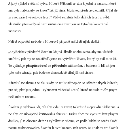
A jaký výklad světa si vybral Hitler? Přiklonil se sám k jedné z variant, které 
mu byly nabídnuty ve škole? Jak již víme, biblickou představu odmítl. Přijal ale 
za svou právě vývojovou teorii? Vždyť existuje tolik dalších teorií a výběr 
vlastního přesvědčení není nutné omezovat jen na tyto dvě konkrétní 
možnosti.
Nalézt odpověď nebude v Hitlerově případě naštěstí nijak složité:
„Když církev předstírá člověku údajná lákadla onoho světa, aby mu ulehčila 
umírání, pak my se soustřeďujeme na vytváření života, který by stál za to žít. 
To vyžaduje 
přizpůsobení se přírodním zákonům
, a budeme-li hlásat jen 
tyto naše zásady, pak budeme dlouhodobě silnější než církev.
Národní socialismus se ale nikdy nesmí snažit opičit po náboženských kultech; 
pro něj platí jen jedno – vybudovat vědecké učení, které nebude ničím jiným 
než kultem rozumu.
Úkolem je výchova lidí, tak aby viděli v životě to krásné a opravdu nádherné, a 
ne aby jen ukvapeně kritizovali a skuhrali. Krásu chceme vychutnávat plnými 
doušky, jí se chceme držet a vyhýbat se všemu, co podle lidského soudu škodí 
našim soukmenovcům. Škodím-li nyní Rusům, pak proto, že jinak by oni škodili 