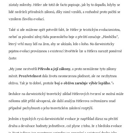
zůstaly mikroby. Hitler zde totiž de facto popisuje, jak by to dopadlo, kdyby se 
lidé nedrželi přírodních zákonů, díky nimž vznikli, a rozhodně proto počítá se 
vznikem člověka evolucí.
Také si zde můžeme opět potvrdit fakt, že Hitler je teistickým evolucionistou, 
neboť za původní zdroj řádu pozemského boje o přežití označuje „Pámbíčka“, 
který vrhl masy lidí na Zem, aby se ukázalo, kdo s koho. Na darwinisticky 
pojatou evoluci provázanou s existencí Stvořitele lze u Hitlera narazit poměrně 
často:
„My jsme nestvořili 
Přírodu a její zákony
, a proto nemůžeme tyto zákony 
měnit. 
Prozřetelnost
 dala životu neomezenou plodnost, ale ne nezbytnou 
obživu. Tak je to dobré, protože 
boj o obživu zaručuje výběr lepšího
.“
9
Dedukce na darwinistický teoretický základ Hitlerových tvrzení se možná může 
někomu zdát příliš ukvapená, ale další analýza Hitlerova světonázoru snad 
případné pochybnosti o jeho teoretickém založení rozptýlí.
Jedním z typických rysů darwinistické evoluce je například důraz na přežití 
druhu a devalvace hodnoty jednotlivce, což plyne z toho, že z hlediska evoluce 