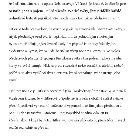
hvězdárnu, dám na ni napsat: Nebe oslavuje Věčnost! Je krásné, že 
člověk pro 
to našel jeden pojem – Bůh! Všesíla, tvořící světy, jistě přidělila každé 
jednotlivé bytosti její úkol.
 Vše se odehrává tak, jak se odehrávat musí!“
1
Hitler je tedy přesvědčen, že existuje jakási všemocná síla, která tvoří světy, a 
nějak předurčuje osud tvorů; například tím, že jednotlivým stvořeným 
bytostem přiděluje jejich životní úkoly. I v případě Hitlerovy Všesíly jde 
evidentně o Bytost, kterou lidé běžně nazývají Bohem a kterou si ve svých 
představách přirozeně spojují s Původcem světa a tím pádem i zdrojem řádu, 
který ve světě panuje. Hitlera proto rozhodně nelze označit za ateistu, neboť 
počítá s nějakou vyšší božskou autoritou, která přesahuje svět a určuje jeho 
smysl.
Kým přesně ale je Hitlerův Stvořitel? Jakou konkrétnější představu o něm měl? 
Vzhledem k tomu, že v Hitlerově případě lze jen velice obtížně nalézt nějaké 
přesné pozitivní vymezení, můžeme si vypomoci také tím, jakou představu o 
Bohu Hitler nezastával. Můžeme u něj například snadno vyloučit tu 
křesťanskou. I když byl totiž Hitler vychováván jako katolík, přesvědčení svých 
rodičů rozhodně nepřevzal: