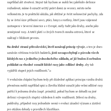
například akt stvoření. Stejně tak bychom se mohli bez jakékoliv definice 
rozhodovat, máme-li označit určitý počet domů za vesnici, město nebo 
velkoměsto. Je to praktická ukázka, jak obtížné je řešit nekonečné pochyby, zda 
by se četní úzce příbuzní savci, ptáci, hmyz a rostliny, kteří jsou vzájemně 
zastoupeni v Severní Americe a v Evropě, měly řadit jako druhy, anebo jako 
zeměpisné rasy. A totéž platí i o živých tvorech mnoha ostrovů, které se 
nalézají v blízkosti pevnin.
Na druhé straně přírodovědci, kteří uznávají princip vývoje
, a ten je dnes 
uznáván většinou tvůrčích badatelů, 
jistě nezapochybují o původu všech 
lidských ras z jediného jednoduchého základu, ať již budou či nebudou 
pokládat za vhodné označit lidské rasy jako odlišné druhy
, aby tak 
vyjádřili stupeň jejich rozdílnosti.“
20
V evolučním chápání bychom tedy při důsledné aplikaci principu vzniku druhů 
přeměnou mohli například opici a člověka klidně označit jako velmi odlišné rasy 
patřící k jednomu druhu (např. primátů), pokud bychom se dohodli na jiné 
definici vývojových stupňů vzhledem k míře rozdílnosti. Dělení na druhy, 
poddruhy, případně rasy jednoduše nemá v evoluci zásadní význam a zůstává 
jen otázkou dohody o pravidlech klasifikace.