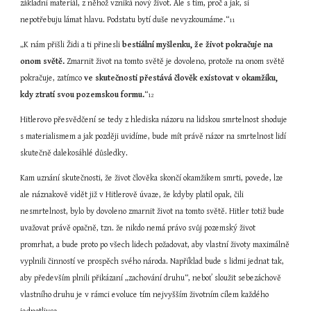
základní materiál, z něhož vzniká nový život. Ale s tím, proč a jak, si 
nepotřebuju lámat hlavu. Podstatu bytí duše nevyzkoumáme.“
11
„K nám přišli Židi a ti přinesli 
bestiální myšlenku, že život pokračuje na 
onom světě.
 Zmarnit život na tomto světě je dovoleno, protože na onom světě 
pokračuje, zatímco 
ve skutečnosti přestává člověk existovat v okamžiku, 
kdy ztratí svou pozemskou formu.
“
12
Hitlerovo přesvědčení se tedy z hlediska názoru na lidskou smrtelnost shoduje 
s materialismem a jak později uvidíme, bude mít právě názor na smrtelnost lidí 
skutečně dalekosáhlé důsledky.
Kam uznání skutečnosti, že život člověka skončí okamžikem smrti, povede, lze 
ale náznakově vidět již v Hitlerově úvaze, že kdyby platil opak, čili 
nesmrtelnost, bylo by dovoleno zmarnit život na tomto světě. Hitler totiž bude 
uvažovat právě opačně, tzn. že nikdo nemá právo svůj pozemský život 
promrhat, a bude proto po všech lidech požadovat, aby vlastní životy maximálně 
vyplnili činností ve prospěch svého národa. Například bude s lidmi jednat tak, 
aby především plnili přikázaní „zachování druhu“, neboť sloužit sebezáchově 
vlastního druhu je v rámci evoluce tím nejvyšším životním cílem každého 