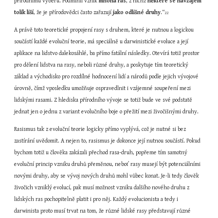
přírodnímu výběru. Podmínil vznik 
mnoha ras
, z nichž 
některé se navzájem 
tolik liší
, že je přírodovědci často zařazují 
jako odlišné druhy
.“
22
A právě toto teoretické propojení rasy s druhem, které je nutnou a logickou 
součástí každé evoluční teorie, má speciálně u darwinistické evoluce a její 
aplikace na lidstvo dalekosáhlé, ba přímo fatální následky. Otevírá totiž prostor 
pro dělení lidstva na rasy, neboli různé druhy, a poskytuje tím teoretický 
základ a východisko pro rozdílné hodnocení lidí a národů podle jejich vývojové 
úrovně, čímž vposledku umožňuje ospravedlnit i vzájemné soupeření mezi 
lidskými rasami. Z hlediska přírodního vývoje se totiž bude ve své podstatě 
jednat jen o jednu z variant evolučního boje o přežití mezi živočišnými druhy.
Rasismus tak z evoluční teorie logicky přímo vyplývá, což je nutné si bez 
zastírání uvědomit. A nejen to, rasismus je dokonce její nutnou součástí. Pokud 
bychom totiž u člověka zakázali přechod rasa-druh, popřeme tím samotný 
evoluční princip vzniku druhů přeměnou, neboť rasy musejí být potenciálními 
novými druhy, aby se vývoj nových druhů mohl vůbec konat. Je-li tedy člověk 
živočich vzniklý evolucí, pak musí možnost vzniku dalšího nového druhu z 
lidských ras pochopitelně platit i pro něj. Každý evolucionista a tedy i 
darwinista proto musí trvat na tom, že různé lidské rasy představují různé 