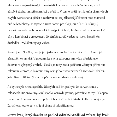
klasickou a nejrozšířenější darwinistickou variantu evoluční teorie, v níž 
zůstává základním zákonem boj o přežití. V tomto světě je hlavním cílem všech 
živých tvorů snaha přežít a zachovat se; nejzákladnější životní moc znamená 
pud sebezáchovy. V zápase o život potom přežívají jen ti lepší a silnější, 
respektive v daných podmínkách nejpokročilejší, takže darwinistické evoluční 
síly v kombinaci s omezeností životních zdrojů vedou ve svém konečném 
důsledku k vyššímu vývoji vůbec.
Pokud jde o člověka, ten je jen jedním z mnoha živočichů a přírodě se nijak 
zásadně nevymyká. Vzhledem ke svým schopnostem však představuje 
dosavadní vývojový vrchol. I člověk je tedy zcela podřízen věčným přírodním 
zákonům, a proto je hlavním smyslem jeho života přispět k zachování druhu. 
Jeho život totiž končí smrtí a přetrvává jen druh jako takový.
A aby nebylo hned zpočátku žádných dalších pochyb, že darwinismus v 
základech Hitlerova myšlení spočívá opravdu pevně, podíváme se nyní alespoň 
na jednu Hitlerovu úvahu o počátcích a příčinách lidského kulturního vývoje. 
Darwinova teorie se v ní jeví přímo všudypřítomnou:
„
První krok, který člověka na pohled viditelně vzdálil od zvířete, byl krok 