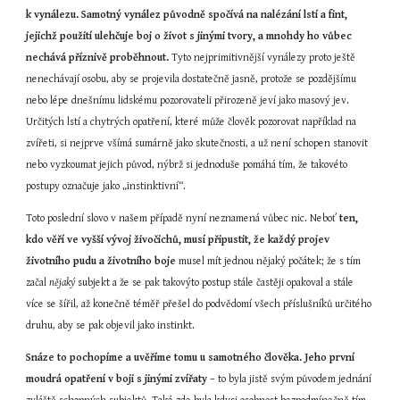
k vynálezu. Samotný vynález původně spočívá na nalézání lstí a fint, 
jejichž použití ulehčuje boj o život s jinými tvory, a mnohdy ho vůbec 
nechává příznivě proběhnout.
 Tyto nejprimitivnější vynálezy proto ještě 
nenechávají osobu, aby se projevila dostatečně jasně, protože se pozdějšímu 
nebo lépe dnešnímu lidskému pozorovateli přirozeně jeví jako masový jev. 
Určitých lstí a chytrých opatření, které může člověk pozorovat například na 
zvířeti, si nejprve všímá sumárně jako skutečnosti, a už není schopen stanovit 
nebo vyzkoumat jejich původ, nýbrž si jednoduše pomáhá tím, že takovéto 
postupy označuje jako „instinktivní“.
Toto poslední slovo v našem případě nyní neznamená vůbec nic. Neboť 
ten, 
kdo věří ve vyšší vývoj živočichů, musí připustit, že každý projev 
životního pudu a životního boje
 musel mít jednou nějaký počátek; že s tím 
začal 
nějaký
 subjekt a že se pak takovýto postup stále častěji opakoval a stále 
více se šířil, až konečně téměř přešel do podvědomí všech příslušníků určitého 
druhu, aby se pak objevil jako instinkt.
Snáze to pochopíme a uvěříme tomu u samotného člověka. Jeho první 
moudrá opatření v boji s jinými zvířaty
 – to byla jistě svým původem jednání 