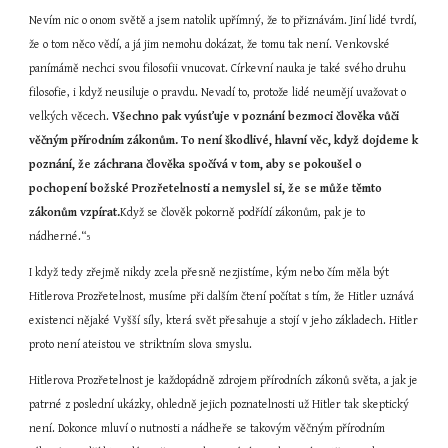
Nevím nic o onom světě a jsem natolik upřímný, že to přiznávám. Jiní lidé tvrdí, 
že o tom něco vědí, a já jim nemohu dokázat, že tomu tak není. Venkovské 
panímámě nechci svou filosofii vnucovat. Církevní nauka je také svého druhu 
filosofie, i když neusiluje o pravdu. Nevadí to, protože lidé neumějí uvažovat o 
velkých věcech. 
Všechno pak vyúsťuje v poznání bezmoci člověka vůči 
věčným přírodním zákonům. To není škodlivé, hlavní věc, když dojdeme k 
poznání, že záchrana člověka spočívá v tom, aby se pokoušel o 
pochopení božské Prozřetelnosti a nemyslel si, že se může těmto 
zákonům vzpírat.
Když se člověk pokorně podřídí zákonům, pak je to 
nádherné.“
5
I když tedy zřejmě nikdy zcela přesně nezjistíme, kým nebo čím měla být 
Hitlerova Prozřetelnost, musíme při dalším čtení počítat s tím, že Hitler uznává 
existenci nějaké Vyšší síly, která svět přesahuje a stojí v jeho základech. Hitler 
proto není ateistou ve striktním slova smyslu.
Hitlerova Prozřetelnost je každopádně zdrojem přírodních zákonů světa, a jak je 
patrné z poslední ukázky, ohledně jejich poznatelnosti už Hitler tak skeptický 
není. Dokonce mluví o nutnosti a nádheře se takovým věčným přírodním 