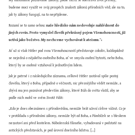
My maximálně poznáváme zákony, podle nichž se odehrává život přírody; 
budeme moci využít ve svůj prospěch znalosti zákonů přírodních věd; ale na to, 
jak ty zákony fungují, na to nepřijdeme.
Rozumí se to samo sebou: 
naše hledisko nám nedovoluje nahlédnout do 
jiných rovin. Proto vymyslel člověk překrásný pojem Všemohoucnosti, již 
uctívá jako božstvo. My nechceme vychovávat k ateismu
.“
4
Ať už si však Hitler pod svou Všemohoucností představuje cokoliv, každopádně 
se nejedná o nějakého osobního Boha, ať ve smyslu osobní bytosti, nebo Boha, 
který by se osobně vztahoval k jednotlivým lidem.
Jak je patrné i z následujícího záznamu, celkově Hitler zastával spíše postoj 
člověka, který o Bohu, případně o věčnosti, nic přesnějšího vědět nemůže, a 
zbývá mu jen poznávat především zákony, které Bůh do světa vložil, aby se 
podle nich mohl ve svém životě řídit:
„Kdo je dnes obeznámen s přírodovědou, nemůže brát učení církve vážně. Co je 
v protikladu s přírodními zákony, nemůže být od Boha, a Pámbíček se s bleskem 
nezastaví ani před kostelem. Náboženská filosofie, vybudovaná v podstatě na 
antických představách, je pod úrovní dnešního lidstva. […]