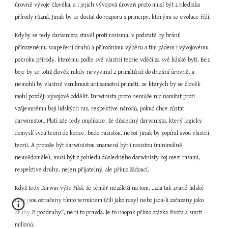
úrovně vývoje člověka, a i jejich vývojová úroveň proto musí být z hlediska 
přírody různá. Jinak by se dostal do rozporu s principy, kterými se evoluce řídí.
Kdyby se tedy darwinista stavěl proti rasismu, v podstatě by bránil 
přirozenému soupeření druhů a přírodnímu výběru a tím pádem i vývojovému 
pokroku přírody, kterému podle své vlastní teorie vděčí za své lidské bytí. Bez 
boje by se totiž člověk nikdy nevyvinul z primátů až do dnešní úrovně, a 
nemohli by vlastně vzniknout ani samotní primáti, ze kterých by se člověk 
mohl později vývojově oddělit. Darwinista proto nemůže nic namítat proti 
vzájemnému boji lidských ras, respektive národů, pokud chce zůstat 
darwinistou. Platí zde tedy implikace, že důsledný darwinista, který logicky 
domyslí svou teorii do konce, bude rasistou, neboť jinak by popíral svou vlastní 
teorii. A protože být darwinistou znamená být i rasistou (minimálně 
neuvědoměle), musí být z pohledu důsledného darwinisty boj mezi rasami, 
respektive druhy, nejen přijatelný, ale přímo žádoucí.
Když tedy Darwin výše říká, že téměř nezáleží na tom, „zda tak zvané lidské 
rasy jsou označeny tímto termínem (čili jako rasy) nebo jsou-li zařazeny jako 
druhy či poddruhy“, není to pravda. Je to naopak přímo otázka života a smrti 
milionů.