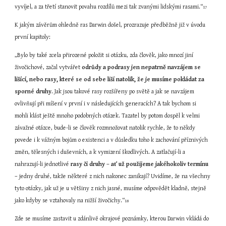
vyvíjel, a za třetí stanovit povahu rozdílů mezi tak zvanými lidskými rasami.“
17
K jakým závěrům ohledně ras Darwin došel, prozrazuje předběžně již v úvodu 
první kapitoly:
„Bylo by také zcela přirozené položit si otázku, zda člověk, jako mnozí jiní 
živočichové, začal vytvářet 
odrůdy a podrasy jen nepatrně navzájem se 
lišící, nebo rasy, které se od sebe liší natolik, že je musíme pokládat za 
sporné druhy
. Jak jsou takové rasy rozšířeny po světě a jak se navzájem 
ovlivňují při míšení v první i v následujících generacích? A tak bychom si 
mohli klást ještě mnoho podobných otázek. Tazatel by potom dospěl k velmi 
závažné otázce, bude-li se člověk rozmnožovat natolik rychle, že to někdy 
povede i k vážným bojům o existenci a v důsledku toho k zachování příznivých 
změn, tělesných i duševních, a k vymizení škodlivých. A zatlačují-li a 
nahrazují-li jednotlivé 
rasy či druhy – ať už použijeme jakéhokoliv termínu
– jedny druhé, takže některé z nich nakonec zanikají? Uvidíme, že na všechny 
tyto otázky, jak už je u většiny z nich jasné, musíme odpovědět kladně, stejně 
jako kdyby se vztahovaly na nižší živočichy.“
18
Zde se musíme zastavit u zdánlivě okrajové poznámky, kterou Darwin vkládá do 