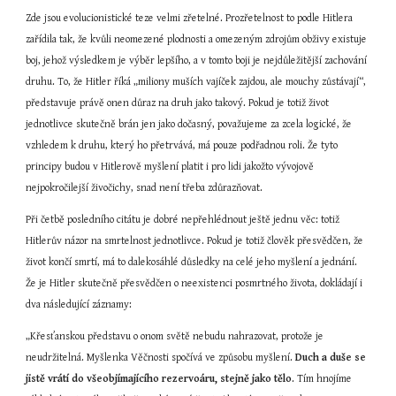
Zde jsou evolucionistické teze velmi zřetelné. Prozřetelnost to podle Hitlera 
zařídila tak, že kvůli neomezené plodnosti a omezeným zdrojům obživy existuje 
boj, jehož výsledkem je výběr lepšího, a v tomto boji je nejdůležitější zachování 
druhu. To, že Hitler říká „miliony muších vajíček zajdou, ale mouchy zůstávají“, 
představuje právě onen důraz na druh jako takový. Pokud je totiž život 
jednotlivce skutečně brán jen jako dočasný, považujeme za zcela logické, že 
vzhledem k druhu, který ho přetrvává, má pouze podřadnou roli. Že tyto 
principy budou v Hitlerově myšlení platit i pro lidi jakožto vývojově 
nejpokročilejší živočichy, snad není třeba zdůrazňovat.
Při četbě posledního citátu je dobré nepřehlédnout ještě jednu věc: totiž 
Hitlerův názor na smrtelnost jednotlivce. Pokud je totiž člověk přesvědčen, že 
život končí smrtí, má to dalekosáhlé důsledky na celé jeho myšlení a jednání. 
Že je Hitler skutečně přesvědčen o neexistenci posmrtného života, dokládají i 
dva následující záznamy:
„Křesťanskou představu o onom světě nebudu nahrazovat, protože je 
neudržitelná. Myšlenka Věčnosti spočívá ve způsobu myšlení. 
Duch a duše se 
jistě vrátí do všeobjímajícího rezervoáru, stejně jako tělo
. Tím hnojíme 