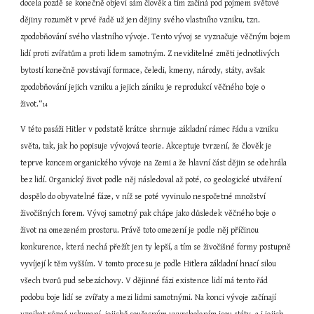
docela pozdě se konečně objeví sám člověk a tím začíná pod pojmem světové 
dějiny rozumět v prvé řadě už jen dějiny svého vlastního vzniku, tzn. 
zpodobňování svého vlastního vývoje. Tento vývoj se vyznačuje věčným bojem 
lidí proti zvířatům a proti lidem samotným. Z neviditelné změti jednotlivých 
bytostí konečně povstávají formace, čeledi, kmeny, národy, státy, avšak 
zpodobňování jejich vzniku a jejich zániku je reprodukcí věčného boje o 
život.“
14
V této pasáži Hitler v podstatě krátce shrnuje základní rámec řádu a vzniku 
světa, tak, jak ho popisuje vývojová teorie. Akceptuje tvrzení, že člověk je 
teprve koncem organického vývoje na Zemi a že hlavní část dějin se odehrála 
bez lidí. Organický život podle něj následoval až poté, co geologické utváření 
dospělo do obyvatelné fáze, v níž se poté vyvinulo nespočetné množství 
živočišných forem. Vývoj samotný pak chápe jako důsledek věčného boje o 
život na omezeném prostoru. Právě toto omezení je podle něj příčinou 
konkurence, která nechá přežít jen ty lepší, a tím se živočišné formy postupně 
vyvíjejí k těm vyšším. V tomto procesu je podle Hitlera základní hnací silou 
všech tvorů pud sebezáchovy. V dějinné fázi existence lidí má tento řád 
podobu boje lidí se zvířaty a mezi lidmi samotnými. Na konci vývoje začínají 