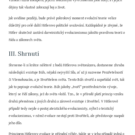
vznikat různá uskupení, jejichž současným vyvrcholením jsou státy, a i jejich 
dějiny tak vlastně zobrazují boj o život.
Jak uvidíme později, bude právě pokrokový moment evoluční teorie velice 
důležitý pro celé další Hitlerovo politické uvažování. Každopádně je zřejmé, že 
Hitler skutečně zastává darwinistický evolucionismus jakožto pravdivou teorii o 
řádu a zákonech světa.
III. Shrnutí
Shrneme-li si krátce některé z bodů Hitlerova světonázoru, dostaneme zhruba 
následující: existuje Bůh, nějaká nejvyšší Síla, ať už ji nazveme Prozřetelností 
či Všemohoucím, a je Stvořitelem světa. Tento Bůh stvořil a uspořádal svět, tak 
jak to popisuje evoluční teorie. Bůh jakoby „tvoří“ prostřednictvím vývoje, 
který se řídí zákony, jež do světa vložil. Tzn., že v přírodě platí princip vzniku 
druhů přeměnou z jiných druhů a zároveň existuje i Stvořitel. V Hitlerově 
případě tedy nejde o postoj ateistického evolucionisty, nýbrž o teistický 
evolucionismus, v němž evoluce nestojí proti Stvořiteli, ale představuje naopak 
jeho dílo.
Principem Hitlerovy evoluce je přírodní výběr, takže se v jeho případě jedná o 