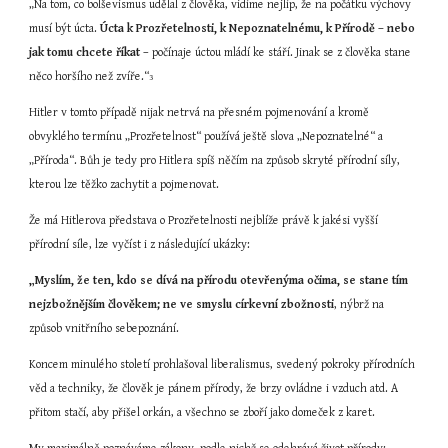
„Na tom, co bolševismus udělal z člověka, vidíme nejlíp, že na počátku výchovy 
musí být úcta. 
Úcta k Prozřetelnosti, k Nepoznatelnému, k Přírodě – nebo 
jak tomu chcete říkat
 – počínaje úctou mládí ke stáří. Jinak se z člověka stane 
něco horšího než zvíře.“
3
Hitler v tomto případě nijak netrvá na přesném pojmenování a kromě 
obvyklého termínu „Prozřetelnost“ používá ještě slova „Nepoznatelné“ a 
„Příroda“. Bůh je tedy pro Hitlera spíš něčím na způsob skryté přírodní síly, 
kterou lze těžko zachytit a pojmenovat.
Že má Hitlerova představa o Prozřetelnosti nejblíže právě k jakési vyšší 
přírodní síle, lze vyčíst i z následující ukázky:
„Myslím, že ten, kdo se dívá na přírodu otevřenýma očima, se stane tím 
nejzbožnějším člověkem; ne ve smyslu církevní zbožnosti
, nýbrž na 
způsob vnitřního sebepoznání.
Koncem minulého století prohlašoval liberalismus, svedený pokroky přírodních 
věd a techniky, že člověk je pánem přírody, že brzy ovládne i vzduch atd. A 
přitom stačí, aby přišel orkán, a všechno se zboří jako domeček z karet.