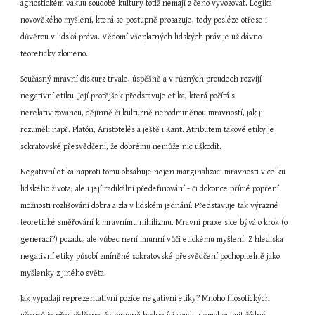
agnostickém vakuu soudobé kultury totiž nemají z čeho vyvozovat. Logika 
novověkého myšlení, která se postupně prosazuje, tedy posléze otřese i 
důvěrou v lidská práva. Vědomí všeplatných lidských práv je už dávno 
teoreticky zlomeno.
Současný mravní diskurz trvale, úspěšně a v různých proudech rozvíjí 
negativní etiku. Její protějšek představuje etika, která počítá s 
nerelativizovanou, dějinně či kulturně nepodmíněnou mravností, jak ji 
rozuměli např. Platón, Aristotelés a ještě i Kant. Atributem takové etiky je 
sokratovské přesvědčení, že dobrému nemůže nic uškodit.
Negativní etika naproti tomu obsahuje nejen marginalizaci mravnosti v celku 
lidského života, ale i její radikální předefinování - či dokonce přímé popření 
možnosti rozlišování dobra a zla v lidském jednání. Představuje tak výrazné 
teoretické směřování k mravnímu nihilizmu. Mravní praxe sice bývá o krok (o 
generaci?) pozadu, ale vůbec není imunní vůči etickému myšlení. Z hlediska 
negativní etiky působí zmíněné sokratovské přesvědčení pochopitelně jako 
myšlenky z jiného světa.
Jak vypadají reprezentativní pozice negativní etiky? Mnoho filosofických 