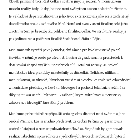
Člověk primárně tvoří část Celku a souhrn jiných jsoucen. V monistickém 
modelu reality tedy lidský jedinec není svébytnou osobou s vlastním životem. 
Je výkladově depersonalizován a jeho život exteriorizován jako zcela začleněný 
do celkového proudu světového Dění. Nemá ani svou vlastní finalitu; celé jeho 
životní určení je bezezbytku pohlceno finalitou Celku. Ve struktuře reality je 
pak jedinec zcela podřazen finalitě Společnosti, Státu a Dějin.
Monizmus tak vytváří pevný ontologický rámec pro kolektivistické pojetí 
člověka, v němž je osoba po všech stránkách degradována na prostředek k 
dosahování údajně vyšších, neosobních cílů. Totalitní režimy 20. století 
monistickou ideu prakticky uskutečnily do důsledků. Nelidské, utilitární, 
manipulativní, násilnické, likvidační zacházení s osobou čerpalo své odůvodnění 
z monistické představy o člověku. Ideologové a pacholci totalitních režimů se 
díky němu ani necítili být vinni. Vraždění, kryté státní mocí a monisticky 
zakotvenou ideologií? Zase žádný problém.
Monizmus principiálně nepřipouští ontologickou distanci mezi světem a jeho 
osobní Příčinou. Lze si snadno představit, že osobní Příčina by garantovala 
osobní důstojnost a nemanipulovatelnost člověka. Stejně tak by garantovala 
realizaci absolutní spravedlnosti v jednotlivých životech svobodných bytostí, 