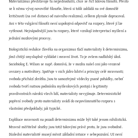
Materializmus představuje tu nejjednodušší, chce se říct lidovou filosofii. Přesto 
se k němu vývoj novověké filosofie, která si tolik zakládá na své domnělé 
kritičnosti (na své distanci od naivního realizmu), celkem plynule dopracoval. 
Ani v této vulgární filosofii není uspokojivá odpověď na rozpory, které jí lze 
vytknout. Nejnápadnější jsou tu rozpory, které vznikají interpretací myšlení a 
jednání mozkovými procesy.
Biologistická redukce člověka na organizmus tlačí materialisty k determinizmu, 
jímž chtějí smysluplně vykládat i mravní život. To je ovšem nadlidský úkol. 
Sociobiolog E. Wilson se např. domnívá, že v mozku našel cosi jako vrozené 
cenzory a motivátory. Spatřuje v nich jádro lidství a principy celé mravnosti; 
svoboda přichází zkrátka. Jsou to samozřejmě vědecky psané pohádky, neboť 
svoboda tvoří nutnou podmínku myšlenkových postojů i legitimity 
pravdivostních nároků všech lidí, materialisty nevyjímaje. Deterministické 
popření svobody proto materialisty uvádí do nepovšimnutého rozporu s 
vlastními předpoklady; jak typické.
Explikace mravnosti na pozadí determinizmu může být také jenom nihilistická. 
Mravně měřitelné skutky jsou totiž takovými právě proto, že jsou svobodné. 
Důslední materialisté musejí měnit základní intuice v sebepoznání. Už není 