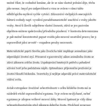
možné říkat, že svobodně konáme, ale že se nám vlastně jednání děje, třeba 
jako nemoc. Smysl pro zodpovědnost a vinu se ovšem v rámci takto 
odlidšťujícího myšlení rychle vytrácí. Zdůraznění všelijakých omezujících 
faktorů svobody např. vyvolává pseudohumanistické soucítění s vrahy jakožto 
vrahy. Není-li člověk subjektem vlastní činnosti, stává se jen pasivním 
objektem-místem společensko/přírodního působení. V kontextu determinizmu 
je pak možné konzistentně popsat vraždu jako mravně neutrální proces; lze ji 
ospravedlnit jaksi zevnitř – rozpadem povahy mravnosti.
Materialistické pojetí člověka jako Živočicha také implikuje animalizaci jako 
odpovídající životní styl. Přirozeně egocentrický zákon animálního života se 
stává zákonem celého života. Uspokojování hmotných potřeb a pohodové 
užívání tvoří jeho podstatnou náplň. Optimalizace příjemného prožívání je 
životní filosofií hédonika. Teoreticky jí nejlépe odpovídá právě materialistické 
vidění světa.
Avšak extrapolace živočišné sebestřednosti v celku lidského života má za 
následek etické ospravedlnění egoizmu. To je ovšem neslýchané, neboť 
egoizmus je zdrojem veškeré mravní zloby. Mravní špatnost je vždy dána 
sebeupřednostněním před zákonem dobrého života. Předchozí generace 