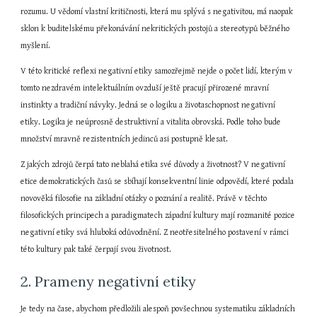
rozumu. U vědomí vlastní kritičnosti, která mu splývá s negativitou, má naopak 
sklon k buditelskému překonávání nekritických postojů a stereotypů běžného 
myšlení.
V této kritické reflexi negativní etiky samozřejmě nejde o počet lidí, kterým v 
tomto nezdravém intelektuálním ovzduší ještě pracují přirozené mravní 
instinkty a tradiční návyky. Jedná se o logiku a životaschopnost negativní 
etiky. Logika je neúprosně destruktivní a vitalita obrovská. Podle toho bude 
množství mravně rezistentních jedinců asi postupně klesat.
Z jakých zdrojů čerpá tato neblahá etika své důvody a životnost? V negativní 
etice demokratických časů se sbíhají konsekventní linie odpovědí, které podala 
novověká filosofie na základní otázky o poznání a realitě. Právě v těchto 
filosofických principech a paradigmatech západní kultury mají rozmanité pozice 
negativní etiky svá hluboká odůvodnění. Z neotřesitelného postavení v rámci 
této kultury pak také čerpají svou životnost.
2. Prameny negativní etiky
Je tedy na čase, abychom předložili alespoň povšechnou systematiku základních 