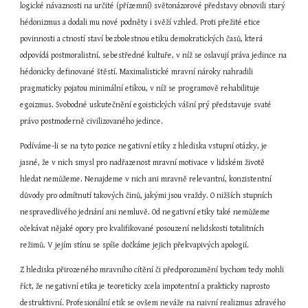
logické návaznosti na určité (přízemní) světonázorové představy obnovili starý 
hédonizmus a dodali mu nové podněty i svěží vzhled. Proti přežité etice 
povinnosti a ctností staví bezbolestnou etiku demokratických časů, která 
odpovídá postmoralistní, sebestředné kultuře, v níž se oslavují práva jedince na 
hédonicky definované štěstí. Maximalistické mravní nároky nahradili 
pragmaticky pojatou minimální etikou, v níž se programově rehabilituje 
egoizmus. Svobodné uskutečnění egoistických vášní prý představuje svaté 
právo postmoderně civilizovaného jedince.
Podíváme-li se na tyto pozice negativní etiky z hlediska vstupní otázky, je 
jasné, že v nich smysl pro nadřazenost mravní motivace v lidském životě 
hledat nemůžeme. Nenajdeme v nich ani mravně relevantní, konzistentní 
důvody pro odmítnutí takových činů, jakými jsou vraždy. O nižších stupních 
nespravedlivého jednání ani nemluvě. Od negativní etiky také nemůžeme 
očekávat nějaké opory pro kvalifikované posouzení nelidskosti totalitních 
režimů. V jejím stínu se spíše dočkáme jejich překvapivých apologií.
Z hlediska přirozeného mravního cítění či předporozumění bychom tedy mohli 
říct, že negativní etika je teoreticky zcela impotentní a prakticky naprosto 
destruktivní. Profesionální etik se ovšem neváže na naivní realizmus zdravého 