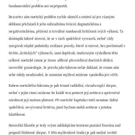
fundamentální problém ani nepřipustili.
Descartes sám noetický problém rychle ukončil a ostatní už jen různými 
oklikami přicházeli k jeho náhradnímu řešení: dogmatickému a 
negativistickému, přičemž si triviálně namlouvali kritičnost svých výkonů. Ta 
dostoupila takové úrovně, že se v nich spolehlivě vyvraceli, neboť vždy 
znegovali nějaké podmínky realizace pravdy, které si naivně, bez povšimnutí v 
těchto „kritických“ výkonech, sami dopřávali. Souhrnným výsledkem této 
celkové noetické nouze je široce sdílené přesvědčení dnešních dědiců 
novověké gnozeologie, že pravdu jako takovou nelze dokázat, že rozum sám 
sebe nikdy neodůvodní, že axiomům myšlení můžeme vposledku jen věřit.
Rubem noetického fideizmu je pak triumf radikální, všezahrnující skepse, 
neboť v jejím rámci můžeme ke každé tezi postavit její antitezi a oprávněně 
nárokovat její možnou platnost. Při noetické kapitulaci totiž nemáme žádná 
spolehlivá, nevývratná kritéria, jimiž bychom mohli antiteze s jistotou 
falzifikovat.
Novověká filosofie je tedy svými zakládajícími teoriemi poznání fixována nad 
propastí hlubinné skepse. V této myšlenkové tradici je pak možné zvrátit 