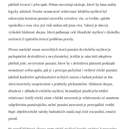
jakékoli tvrzení v jeho opak. Přitom neexistují nástroje, které by tomu mohly 
logicky zabránit. Prostor neomezené relativizace lidského myšlení byl 
oslavenými teoriemi poznání novověku vytvořen: vše, co tvrdíte, opíráte 
vposledku o svou víru; jiní však mohou mít jinou víru. Takový je obecný 
výsledek hlubinné skepse, která podlamuje celé filosofické myšlení v důsledku 
neřešení či špatného řešení problému pravdy.
Přenos noetické nouze novověkých teorií poznání do etického myšlení je 
pochopitelně destruktivní a nevyhnutelný. Jestliže je nám totiž odepřeno 
jakékoli jisté, nevývratné poznání, které by s definitivní platností prokázalo 
nemožnost svého opaku, pak je z principu pochybné i veškeré etické poznání. 
Jakékoli konkrétní upřednostnění určitých norem a hodnot jednání se tím 
stává teoreticky neoprávněné a prakticky překonatelné. Hlubinná skepse, 
obsažená v základech etického myšlení, beznadějně působí jeho totální 
relativizaci. Každý etický názor o lidské mravnosti je relativizován už samotnou 
subjektivitou poznávajícího, neboť poznání mravnosti je principiálně vratké. 
Např. objektivistické nároky hodnotících soudů mají čistě iracionální, emoční 
původ.