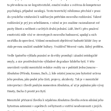
tu převedena na ne-kognitivistické, emoční reakce a svěřena do kompetence 
psychologů, případně sociologů. Tento teoretický nihilizmus přechází v praxi 
do cynického vztahování k naléhavým potřebám mravního rozlišování. Takové 
rozlišování je prý jen sebeklamem, v němž se jen snažíme racionalizovat své 
pocity libosti a nelibosti z určitých druhů jednání. Lidé, kteří i přes poučení 
emotivistů stále vězí ve stereotypech mravního hodnocení, upadají u nich 
nezřídka do opovržení. Vědomí nemožnosti objektivně hodnotit lidské činy se 
stalo pevnou součástí soudobé kultury. Vraždění? Mravně vzato, žádný problém.
Vedle špatného výkladu poznání se do etiky promítají i zásadní ontologické 
omyly, a sice prostřednictvím výkladové degradace lidského bytí. V této 
souvislosti vyniká monistická redukce reality na v podstatě Jedno Jsoucno – 
Absolutno (Příroda, Kosmos, Duch…), kde ostatní jsoucna jsou bytostně určena 
Jeho povahou, jako pouhé jeho části, projevy, akcidenty. Tak je v monistické 
interpretaci i člověk pouhým momentem Absolutna, ať už je pojímáno jako vývoj 
Hmoty, Ducha či prostě jen Bytí.
Monistické přiřazení člověka k nějakému Absolutnu člověku ovšem odnímá jeho 
bytostnou autonomii v aspektech svébytnosti a vnitřní neodvozenosti z jiných. 