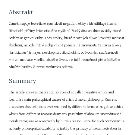
Abstrakt
Článek mapuje teoretické souvislosti negativní etiky a identifikuje hlavní 
filosofické příčiny krize etického myšlení. Etický diskurz dnes ovládly různé 
podoby negativní etiky. Tedy směry, které z různých důvodů popírají možnost 
absolutní, nepodmíněné a objektivně poznatelné mravnosti. Cenou za takový 
„kriticizmus“ je nejen neschopnost filosofického odůvodnění nadřazenosti 
mravní motivace v celku lidského života, ale také nemožnost přesvědčivého 
odmítání vraždy či praxe totalitních režimů.
Summary
The article surveys theoretical sources of so called negative ethics and 
identifies main philosophical causes of crisis of moral philosophy. Current 
discussion about ethics is overwhelmed by different forms of negative ethics 
which from different reasons deny any possibility of absolute unconditioned 
morals recognizable objectively by human reason. Price for such “criticism” is 
not only philosophical capability to justify the primacy of moral motivation in 