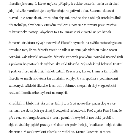
filosofických omylů, které nejvíce přispěly k etické dezorientaci a destrukci, 
jak ji skvěle manifestuje a zpřítomňuje negativní etika. Budeme sledovat 
hlavní linie souvislostí, které nám objasní, proč se dnes zdá být intelektuálně 
přijatelnější, abychom v etickém myšlení a potažmo v mravní praxi zastávali 
relativistické postoje; abychom to s tou mravností v životě nepřeháněli.
Samotná struktura vývoje novověké filosofie vynesla na světlo metodologickou 
pravdu o tom, že ve filosofii všechno záleží na tom, jak zdařilou máme teorii 
poznání. Zakladatelé novověké filosofie věnovali problému poznání značné úsilí 
a právem ho postavili do východiska celé filosofie. Výsledek byl bohužel tristní. 
S platností pro následující staletí zatížili Descartes, Locke, Hume a Kant další 
filosofické myšlení dvěma kardinálními omyly. První spočívá v podminování 
samotných základů filosofie latentní hlubinnou skepsí, druhý v agnostické 
redukci filosofického myšlení na empirii.
K radikální, hlubinné skepsi se žádný z tvůrců novověké gnozeologie sice 
nehlásí, ale do svých systémů ji bezpečně zabudovali. Proč a jak? Právě tím, že 
přes enormní angažovanost v teorii poznání nevyřešili noetický problém 
objektivisticky pojaté pravdy a základních podmínek její realizace – objektivita 
obecnin a zákonů myšlení zůstala nezajištěna. Kromě Descarta si tento 