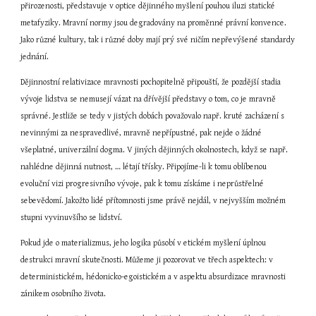
přirozenosti, představuje v optice dějinného myšlení pouhou iluzi statické 
metafyziky. Mravní normy jsou degradovány na proměnné právní konvence. 
Jako různé kultury, tak i různé doby mají prý své ničím nepřevýšené standardy 
jednání.
Dějinnostní relativizace mravnosti pochopitelně připouští, že pozdější stadia 
vývoje lidstva se nemusejí vázat na dřívější představy o tom, co je mravně 
správné. Jestliže se tedy v jistých dobách považovalo např. kruté zacházení s 
nevinnými za nespravedlivé, mravně nepřípustné, pak nejde o žádné 
všeplatné, univerzální dogma. V jiných dějinných okolnostech, když se např. 
nahlédne dějinná nutnost, … létají třísky. Připojíme-li k tomu oblíbenou 
evoluční vizi progresivního vývoje, pak k tomu získáme i neprůstřelné 
sebevědomí. Jakožto lidé přítomnosti jsme právě nejdál, v nejvyšším možném 
stupni vyvinuvšího se lidství.
Pokud jde o materializmus, jeho logika působí v etickém myšlení úplnou 
destrukci mravní skutečnosti. Můžeme ji pozorovat ve třech aspektech: v 
deterministickém, hédonicko-egoistickém a v aspektu absurdizace mravnosti 
zánikem osobního života.