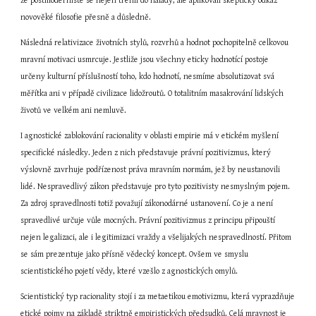
že postmodernisté se nejen trefili do nálady, ale aplikovali skeptický odkaz 
novověké filosofie přesně a důsledně.
Následná relativizace životních stylů, rozvrhů a hodnot pochopitelně celkovou 
mravní motivaci usmrcuje. Jestliže jsou všechny eticky hodnotící postoje 
určeny kulturní příslušností toho, kdo hodnotí, nesmíme absolutizovat svá 
měřítka ani v případě civilizace lidožroutů. O totalitním masakrování lidských 
životů ve velkém ani nemluvě.
I agnostické zablokování racionality v oblasti empirie má v etickém myšlení 
specifické následky. Jeden z nich představuje právní pozitivizmus, který 
výslovně zavrhuje podřízenost práva mravním normám, jež by neustanovili 
lidé. Nespravedlivý zákon představuje pro tyto pozitivisty nesmyslným pojem. 
Za zdroj spravedlnosti totiž považují zákonodárné ustanovení. Co je a není 
spravedlivé určuje vůle mocných. Právní pozitivizmus z principu připouští 
nejen legalizaci, ale i legitimizaci vraždy a všelijakých nespravedlností. Přitom 
se sám prezentuje jako přísně vědecký koncept. Ovšem ve smyslu 
scientistického pojetí vědy, které vzešlo z agnostických omylů.
Scientistický typ racionality stojí i za metaetikou emotivizmu, která vyprazdňuje 
etické pojmy na základě striktně empiristických předsudků. Celá mravnost je 