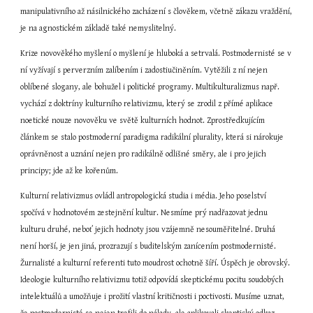
manipulativního až násilnického zacházení s člověkem, včetně zákazu vraždění, 
je na agnostickém základě také nemyslitelný.
Krize novověkého myšlení o myšlení je hluboká a setrvalá. Postmodernisté se v 
ní vyžívají s perverzním zalíbením i zadostiučiněním. Vytěžili z ní nejen 
oblíbené slogany, ale bohužel i politické programy. Multikulturalizmus např. 
vychází z doktríny kulturního relativizmu, který se zrodil z přímé aplikace 
noetické nouze novověku ve světě kulturních hodnot. Zprostředkujícím 
článkem se stalo postmoderní paradigma radikální plurality, která si nárokuje 
oprávněnost a uznání nejen pro radikálně odlišné směry, ale i pro jejich 
principy; jde až ke kořenům.
Kulturní relativizmus ovládl antropologická studia i média. Jeho poselství 
spočívá v hodnotovém zestejnění kultur. Nesmíme prý nadřazovat jednu 
kulturu druhé, neboť jejich hodnoty jsou vzájemně nesouměřitelné. Druhá 
není horší, je jen jiná, prozrazují s buditelským zanícením postmodernisté. 
Žurnalisté a kulturní referenti tuto moudrost ochotně šíří. Úspěch je obrovský. 
Ideologie kulturního relativizmu totiž odpovídá skeptickému pocitu soudobých 
intelektuálů a umožňuje i prožití vlastní kritičnosti i poctivosti. Musíme uznat, 