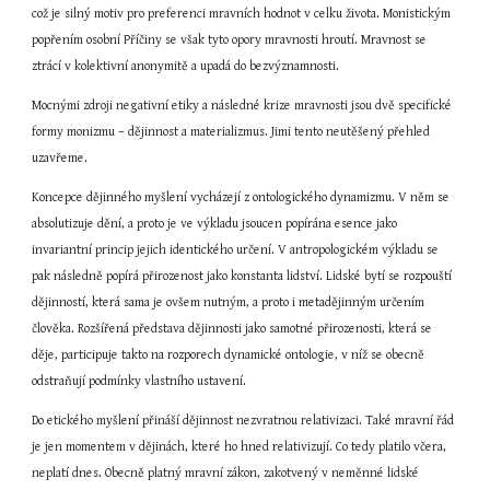
což je silný motiv pro preferenci mravních hodnot v celku života. Monistickým 
popřením osobní Příčiny se však tyto opory mravnosti hroutí. Mravnost se 
ztrácí v kolektivní anonymitě a upadá do bezvýznamnosti.
Mocnými zdroji negativní etiky a následné krize mravnosti jsou dvě specifické 
formy monizmu – dějinnost a materializmus. Jimi tento neutěšený přehled 
uzavřeme.
Koncepce dějinného myšlení vycházejí z ontologického dynamizmu. V něm se 
absolutizuje dění, a proto je ve výkladu jsoucen popírána esence jako 
invariantní princip jejich identického určení. V antropologickém výkladu se 
pak následně popírá přirozenost jako konstanta lidství. Lidské bytí se rozpouští 
dějinností, která sama je ovšem nutným, a proto i metadějinným určením 
člověka. Rozšířená představa dějinnosti jako samotné přirozenosti, která se 
děje, participuje takto na rozporech dynamické ontologie, v níž se obecně 
odstraňují podmínky vlastního ustavení.
Do etického myšlení přináší dějinnost nezvratnou relativizaci. Také mravní řád 
je jen momentem v dějinách, které ho hned relativizují. Co tedy platilo včera, 
neplatí dnes. Obecně platný mravní zákon, zakotvený v neměnné lidské 