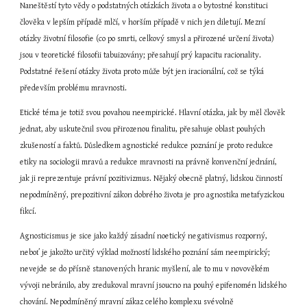
Naneštěstí tyto vědy o podstatných otázkách života a o bytostné konstituci 
člověka v lepším případě mlčí, v horším případě v nich jen diletují. Mezní 
otázky životní filosofie (co po smrti, celkový smysl a přirozené určení života) 
jsou v teoretické filosofii tabuizovány; přesahují prý kapacitu racionality. 
Podstatné řešení otázky života proto může být jen iracionální, což se týká 
především problému mravnosti.
Etické téma je totiž svou povahou neempirické. Hlavní otázka, jak by měl člověk 
jednat, aby uskutečnil svou přirozenou finalitu, přesahuje oblast pouhých 
zkušeností a faktů. Důsledkem agnostické redukce poznání je proto redukce 
etiky na sociologii mravů a redukce mravnosti na právně konvenční jednání, 
jak ji reprezentuje právní pozitivizmus. Nějaký obecně platný, lidskou činností 
nepodmíněný, prepozitivní zákon dobrého života je pro agnostika metafyzickou 
fikcí.
Agnosticismus je sice jako každý zásadní noetický negativismus rozporný, 
neboť je jakožto určitý výklad možností lidského poznání sám neempirický; 
nevejde se do přísně stanovených hranic myšlení, ale to mu v novověkém 
vývoji nebránilo, aby zredukoval mravní jsoucno na pouhý epifenomén lidského 
chování. Nepodmíněný mravní zákaz celého komplexu svévolně 