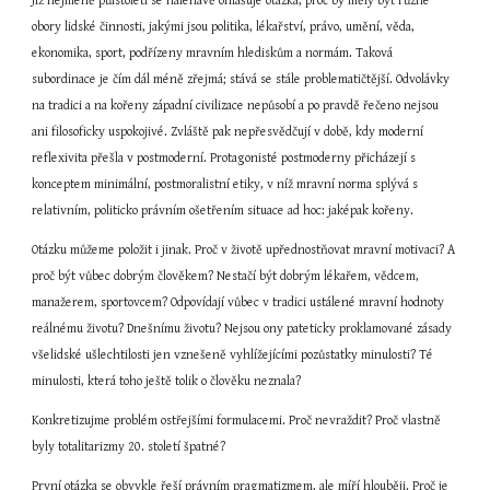
Již nejméně půlstoletí se naléhavě ohlašuje otázka, proč by měly být různé 
obory lidské činnosti, jakými jsou politika, lékařství, právo, umění, věda, 
ekonomika, sport, podřízeny mravním hlediskům a normám. Taková 
subordinace je čím dál méně zřejmá; stává se stále problematičtější. Odvolávky 
na tradici a na kořeny západní civilizace nepůsobí a po pravdě řečeno nejsou 
ani filosoficky uspokojivé. Zvláště pak nepřesvědčují v době, kdy moderní 
reflexivita přešla v postmoderní. Protagonisté postmoderny přicházejí s 
konceptem minimální, postmoralistní etiky, v níž mravní norma splývá s 
relativním, politicko právním ošetřením situace ad hoc: jaképak kořeny.
Otázku můžeme položit i jinak. Proč v životě upřednostňovat mravní motivaci? A 
proč být vůbec dobrým člověkem? Nestačí být dobrým lékařem, vědcem, 
manažerem, sportovcem? Odpovídají vůbec v tradici ustálené mravní hodnoty 
reálnému životu? Dnešnímu životu? Nejsou ony pateticky proklamované zásady 
všelidské ušlechtilosti jen vznešeně vyhlížejícími pozůstatky minulosti? Té 
minulosti, která toho ještě tolik o člověku neznala?
Konkretizujme problém ostřejšími formulacemi. Proč nevraždit? Proč vlastně 
byly totalitarizmy 20. století špatné?
První otázka se obvykle řeší právním pragmatizmem, ale míří hlouběji. Proč je 