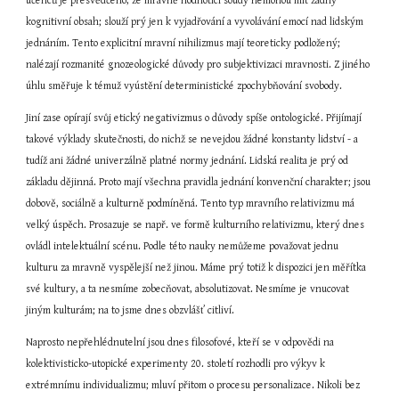
učenců je přesvědčeno, že mravně hodnotící soudy nemohou mít žádný 
kognitivní obsah; slouží prý jen k vyjadřování a vyvolávání emocí nad lidským 
jednáním. Tento explicitní mravní nihilizmus mají teoreticky podložený; 
nalézají rozmanité gnozeologické důvody pro subjektivizaci mravnosti. Z jiného 
úhlu směřuje k témuž vyústění deterministické zpochybňování svobody.
Jiní zase opírají svůj etický negativizmus o důvody spíše ontologické. Přijímají 
takové výklady skutečnosti, do nichž se nevejdou žádné konstanty lidství - a 
tudíž ani žádné univerzálně platné normy jednání. Lidská realita je prý od 
základu dějinná. Proto mají všechna pravidla jednání konvenční charakter; jsou 
dobově, sociálně a kulturně podmíněná. Tento typ mravního relativizmu má 
velký úspěch. Prosazuje se např. ve formě kulturního relativizmu, který dnes 
ovládl intelektuální scénu. Podle této nauky nemůžeme považovat jednu 
kulturu za mravně vyspělejší než jinou. Máme prý totiž k dispozici jen měřítka 
své kultury, a ta nesmíme zobecňovat, absolutizovat. Nesmíme je vnucovat 
jiným kulturám; na to jsme dnes obzvlášť citliví.
Naprosto nepřehlédnutelní jsou dnes filosofové, kteří se v odpovědi na 
kolektivisticko-utopické experimenty 20. století rozhodli pro výkyv k 
extrémnímu individualizmu; mluví přitom o procesu personalizace. Nikoli bez 