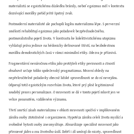
materialistů se egoistickému důsledku bránily, neboť egoizmus měl v kontextu 
doznívající morálky pořád ještě špatný zvuk.
Postmoderní materialisté ale pochopili logiku materializmu lépe. S perverzní 
smělostí rehabilitují egoizmus jako požadavek bezpředsudečného, 
postmoralistního pojetí života. V kontrastu ke kolektivistickému utopizmu 
vyhlašují práva jedince na hédonicky definované štěstí, na bezbolestnou 
morálku demokratických časů v rámci minimální etiky. Odezva je příznivá.
Fragmentární nenáročnou etiku jako protějšek etiky povinnosti a ctností 
obsahově určuje toliko společenský pragmatizmus. Mravní ohledy na 
nepřekročitelné požadavky obecně lidské spravedlnosti se do ní nevejdou. 
Odporují totiž egoistickým rozvrhům života, které prý plně legitimizoval 
soudobý proces personalizace. O mravnosti se dá v tomto pojetí mluvit jen ve 
velice posunutém, vzdáleném významu.
Třetí smrtící zásah materializmu v oblasti mravnosti spočívá v implikovaném 
zániku osoby ztotožněné s organizmem. Hypotéza zániku celek života myslící a 
svobodné bytosti osoby znesmyslňuje. Absurdizuje speciálně mravnost jako 
přirozené jádro a osu životního úsilí. Dobří i zlí umírají do nicoty, spravedlnost 