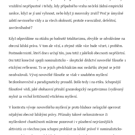
vraždění nepřípustné i tehdy, kdy případného vraha nečeká žádná empirická 
sankce, když se jí umí vyhnout, nebo když ji mocensky zruší? Proč je úmyslné 
zabití nevinného vždy a za všech okolností, protože esenciálně, defektní, 
zavrženíhodné?
Když odpovídáme na otázku po hodnotě totalitarizmu, obvykle se odvoláváme na 
obecná lidská práva. V tom ale vězí, a zřejmě stále více bude vězet, i problém. 
Postmodernisté, kteří dnes určují tón, jsou totiž z jakékoli obecnosti nepříčetní. 
Oni totiž konečně spojili nominalisticko – skeptické dědictví novověké filosofie s 
etickými reflexemi. To se jejich předchůdcům moc nedařilo; zřejmě se ještě 
neodvažovali. Vývoj novověké filosofie se však v soudobém myšlení 
bezkonkurenčně a paradigmaticky prosadil. Došlo tedy i na etiku. Schopnější 
filosofové vědí, jaké obohacení přináší gnozeologický negativizmus (vydávaný 
mylně za vrchol kritičnosti) etickému myšlení.
V kontextu vývoje novověkého myšlení je proto hluboce nelogické operovat 
nějakými obecně lidskými právy. Příznaky takové nekonzistence či 
myšlenkové chaotičnosti můžeme pozorovat i v působení nejrůznějších 
aktivistů: co všechno jsou schopni prohlásit za lidské právo! V nominalisticko-