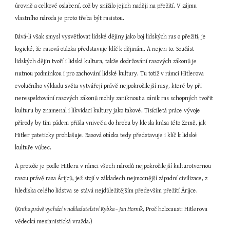
úrovně a celkové oslabení, což by snížilo jejich naději na přežití. V zájmu 
vlastního národa je proto třeba být rasistou.
Dává-li však smysl vysvětlovat lidské dějiny jako boj lidských ras o přežití, je 
logické, že rasová otázka představuje klíč k dějinám. A nejen to. Součást 
lidských dějin tvoří i lidská kultura, takže dodržování rasových zákonů je 
nutnou podmínkou i pro zachování lidské kultury. Tu totiž v rámci Hitlerova 
evolučního výkladu světa vytvářejí právě nejpokročilejší rasy, které by při 
nerespektování rasových zákonů mohly zaniknout a zánik ras schopných tvořit 
kulturu by znamenal i likvidaci kultury jako takové. Tisíciletá práce vývoje 
přírody by tím pádem přišla vniveč a do hrobu by klesla krása této Země, jak 
Hitler pateticky prohlašuje. Rasová otázka tedy představuje i klíč k lidské 
kultuře vůbec.
A protože je podle Hitlera v rámci všech národů nejpokročilejší kulturotvornou 
rasou právě rasa Árijců, jež stojí v základech nejmocnější západní civilizace, z 
hlediska celého lidstva se stává nejdůležitějším především přežití Árijce.
(
Kniha právě vychází v nakladatelství Rybka – Jan Horník
, Proč holocaust: Hitlerova 
vědecká mesianistická vražda.)