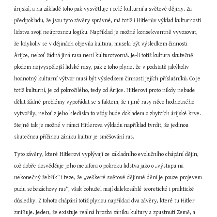
árijská, a na základě toho pak vysvětluje i celé kulturní a světové dějiny. Za 
předpokladu, že jsou tyto závěry správné, má totiž i Hitlerův výklad kulturnosti 
lidstva svoji neúprosnou logiku. Například je možné konsekventně vyvozovat, 
že kdykoliv se v dějinách objevila kultura, musela být výsledkem činnosti 
Árijce, neboť žádná jiná rasa není kulturotvorná. Je-li totiž kultura skutečně 
plodem nejvyspělejší lidské rasy, pak z toho plyne, že v podstatě jakýkoliv 
hodnotný kulturní výtvor musí být výsledkem činnosti jejích příslušníků. Co je 
totiž kulturní, je od pokročilého, tedy od Árijce. Hitlerovi proto nikdy nebude 
dělat žádné problémy vypořádat se s faktem, že i jiné rasy něco hodnotného 
vytvořily, neboť z jeho hlediska to vždy bude dokladem o zbytcích árijské krve. 
Stejně tak je možné v rámci Hitlerova výkladu například tvrdit, že jedinou 
skutečnou příčinou zániku kultur je směšování ras.
Tyto závěry, které Hitlerovi vyplývají ze základního evolučního chápání dějin, 
což dobře dosvědčuje jeho metafora o pokroku lidstva jako o „výstupu na 
nekonečný žebřík“ i teze, že „veškeré světové dějinné dění je pouze projevem 
pudu sebezáchovy ras“, však bohužel mají dalekosáhlé teoretické i praktické 
důsledky. Z tohoto chápání totiž plynou například dva závěry, které tu Hitler 
zmiňuje. Jeden, že existuje reálná hrozba zániku kultury a zpustnutí Země, a 