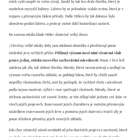
celek vydá nazpět ve svém vývoji. Zanikl by tak ten druh člověka, který je 
nositelem nejvyšší kultury. Lidstvo by se jednoduše vydalo cestou, která je v 
rozporu s přirozeným řádem přírody. Podle Hitlera by tak dokonce bylo 
ukončeno poslání lidstva, a proto je nutné další bastardizaci zastavit.
Na rasovou otázku klade Hitler skutečně velký důraz:
„Všechny velké otázky doby jsou otázkami okamžiku a představují pouze 
následné jevy určitých příčin. 
Příčinný význam mezi nimi všemi má však 
pouze jedna, otázka rasového zachovávání národnosti
. Pouze v krvi leží 
založena jak síla, tak slabost člověka. Národy, které nerozeznávají a nedbají na 
význam svého rasového základu, se podobají lidem, kteří by chtěli naučit 
mopslíky vlastnostem chrtů, aniž by pochopili, že rychlost chrta i učenlivost 
pudla nejsou naučené, nýbrž v rase spočívající vlastnosti. Národy, které se 
zřeknou zachovávání své rasové čistoty, se tím zříkají také jednoty své duše ve 
všech jejích projevech. Rozervanost jejich charakteru je nutným přirozeným 
následkem rozervanosti jejich krve a proměna jejich duševní a tvůrčí síly je 
pouze účinkem přeměny jejich rasových základů.
Kdo chce německý národ osvobodit od jeho dnešních projevů a nectností, které 