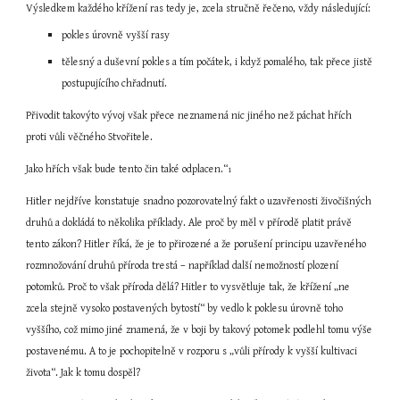
Výsledkem každého křížení ras tedy je, zcela stručně řečeno, vždy následující:
pokles úrovně vyšší rasy
tělesný a duševní pokles a tím počátek, i když pomalého, tak přece jistě 
postupujícího chřadnutí.
Přivodit takovýto vývoj však přece neznamená nic jiného než páchat hřích 
proti vůli věčného Stvořitele.
Jako hřích však bude tento čin také odplacen.“
1
Hitler nejdříve konstatuje snadno pozorovatelný fakt o uzavřenosti živočišných 
druhů a dokládá to několika příklady. Ale proč by měl v přírodě platit právě 
tento zákon? Hitler říká, že je to přirozené a že porušení principu uzavřeného 
rozmnožování druhů příroda trestá – například další nemožností plození 
potomků. Proč to však příroda dělá? Hitler to vysvětluje tak, že křížení „ne 
zcela stejně vysoko postavených bytostí“ by vedlo k poklesu úrovně toho 
vyššího, což mimo jiné znamená, že v boji by takový potomek podlehl tomu výše 
postavenému. A to je pochopitelně v rozporu s „vůli přírody k vyšší kultivaci 
života“. Jak k tomu dospěl?