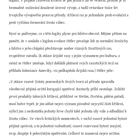
doplatí. V případě rasového křížení se pak jedná o zlo ve velkém, protože je to 
hromadné snižování dosažené úrovně vývoje, a tudíž retardace tisíce let 
trvajícího vývojového procesu přírody. Křížení ras je jednoduše proti-evoluční a 
proti vyššímu formování života vůbec.
Nyní se podívejme, co z této logiky plyne pro lidstvo obecně. Mějme přitom na 
paměti, že v souladu s logikou evoluce Hitler považuje lidi za normální živočichy 
a lidstvo v jeho chápání představuje soubor různých živočišných ras, 
respektive národů. (K otázce árijské rasy s jejím významem pro kulturu, o 
němž se Hitler zmiňuje, když dokládá platnost svých rasistických tezí na 
příkladu kolonizace Ameriky, viz podkapitola Árijská rasa.) Hitler píše:
„V otázce rasové čistoty pozemských živých tvorů už příroda zpravidla 
všeobecně přijímá určitá korigující opatření. Bastardy příliš nemiluje. Zvláště 
první produkty takových křížení, přibližně ve třetím, čtvrtém, pátém pořadí, 
musí hořce trpět. Je jim odňat nejen význam původně nejvyšší části křížení, 
nýbrž jim z nedostatku jednoty krve chybí také jednota síly vůle a odhodlání k 
životu vůbec. Ve všech kritických momentech, v nichž rasově jednotná bytost 
přijímá správná, a to jednotná rozhodnutí, rasově rozervaná bytost znejistí, 
resp. dospěje k polovičatým opatřením. Celkově to znamená nejen určitou 