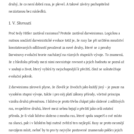
druhý, že co není dobrá rasa, je plevel. A takové závěry pochopitelně 
nezůstanou bez následků.
1. V. Shrnutí
Proč tedy Hitler zastával rasismus? Protože zastával darwinismus. Logickou a 
nutnou součástí darwinistické evoluce totiž je, že rasy lze při určitém množství 
konstatovaných odlišností považovat za nové druhy, které se z povahy 
Darwinovy evoluční teorie nacházejí na různých stupních vývoje. To znamená, 
že z hlediska přírody mezi nimi neexistuje rovnost a jejich hodnota se pozná až 
v souboji o život, který vybírá ty nejschopnější k přežití, čímž se uskutečňuje 
evoluční pokrok.
Z darwinismu zároveň plyne, že člověk je živočich jako každý jiný – je pouze na 
vysokém stupni vývoje, takže i pro něj platí zákony přírody, včetně principu 
vzniku druhů přeměnou. I lidstvo je proto třeba chápat jako složené z odlišných 
ras, respektive druhů, které mezi sebou bojují o přežití jako celá ostatní 
příroda. Je-li však lidstvo složeno z mnoha ras, které spolu soupeří o své místo 
na slunci, pak i v lidském boji nutně zvítězí ten nejlepší. Rasy se proto nesmějí 
navzájem mísit, neboť by to pro ty nejvýše postavené znamenalo pokles jejich 