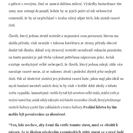
o páření s rovnými, čímž se zamezí dalšímu míšení. Výsledky bastardizace tím 
samy zase ustoupí do pozadí, ledaže by se jejich počet už tak nekonečně 
rozmnožil, že by už nepřicházel v úvahu vážný odpor těch, kdo zůstali rasově 
čistí.
Člověk, který jednou ztratil instinkt a nepoznává svou povinnost, kterou mu 
uložila příroda, však nemůže v takovou korekturu ze strany přírody obecně 
doufat tak dlouho, dokud svůj ztracený instinkt nenahradí vidoucím poznáním; 
na tomto poznání je pak třeba vykonat potřebnou nápravnou práci. Avšak 
existuje neobyčejně velké nebezpečí, že člověk, který jednou oslepl, stále více 
narušuje rasové meze, až se nakonec ztratí i poslední zbytek jeho nejlepší 
části. Pak už skutečně zůstává jen jednotná rasová kaše, jakou mají jako ideál na 
mysli famózní mentoři našich dnů; ta by však v krátké době ideály z tohoto 
světa vypudila. Samozřejmě: 
mohlo by tak být utvořeno velké stádo, stádní zvíře je 
možné namíchat, avšak nikdy takovým mícháním nevznikne člověk, který představuje 
nositele kultury a ještě lépe zakladatele a tvůrce kultury.
Poslání lidstva by tím 
mohlo být považováno za ukončené
.
“Ten, kdo nechce, aby Země šla vstříc tomuto stavu, musí se obrátit k 
názoru, že je úkolem především germánských států starat se v prvé řadě 