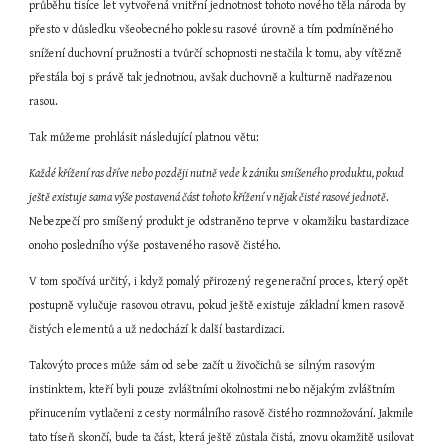
průběhu tisíce let vytvořená vnitřní jednotnost tohoto nového těla národa by 
přesto v důsledku všeobecného poklesu rasové úrovně a tím podmíněného 
snížení duchovní pružnosti a tvůrčí schopnosti nestačila k tomu, aby vítězně 
přestála boj s právě tak jednotnou, avšak duchovně a kulturně nadřazenou 
rasou.
Tak můžeme prohlásit následující platnou větu:
Každé křížení ras dříve nebo později nutně vede k zániku smíšeného produktu, pokud 
ještě existuje sama výše postavená část tohoto křížení v nějak čisté rasové jednotě
. 
Nebezpečí pro smíšený produkt je odstraněno teprve v okamžiku bastardizace 
onoho posledního výše postaveného rasově čistého.
V tom spočívá určitý, i když pomalý přirozený regenerační proces, který opět 
postupně vylučuje rasovou otravu, pokud ještě existuje základní kmen rasově 
čistých elementů a už nedochází k další bastardizaci.
Takovýto proces může sám od sebe začít u živočichů se silným rasovým 
instinktem, kteří byli pouze zvláštními okolnostmi nebo nějakým zvláštním 
přinucením vytlačeni z cesty normálního rasově čistého rozmnožování. Jakmile 
tato tíseň skončí, bude ta část, která ještě zůstala čistá, znovu okamžitě usilovat 