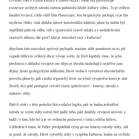
Co Hitler říká o vztahu kultury k rasové otázce? Podle něj představuje 
existence určitých národů nutnou podmínku lidské kultury vůbec. To je celkem 
banální tvrzení, a kdo viděl film 
Planeta opic
, ten bezpochyby pochopí, co je tím 
myšleno. Hitler však obdobu takové katastrofální události, jakou by mohla být 
například jaderná válka, vidí v ignorování rasové otázky a v nedodržování 
rasových zákonů. Ale proč? Jaká je souvislost rasy s kulturou?
Abychom tuto souvislost správně pochopili, musíme stále pamatovat na to, jak 
vypadá Hitlerův celkový obraz vývoje světa. Ze třetí kapitoly víme, že jeho 
představa o základní vývojové ose dějin je zhruba následující: nejdříve jsou 
dějiny Země geologickými událostmi, které vedou k vytvoření obyvatelného 
povrchu planety; pak vzniká organický život, na jehož vývojovém konci je sám 
člověk; ten poté postupně vytváří různá společenství – kmeny, národy a 
nakonec státy.
Platí-li však i v této poslední fázi evoluční logika, pak se budou jednotlivé 
národy se svými státy nutně lišit podle toho, jaké dosáhly vývojové úrovně, a 
tudíž i v tom, kdo byl a je ve vedoucím postavení v rámci celého lidstva. 
Vzhledem k tomu, že Hitler předpokládá vývoj po ose kmeny-národy-státy, zdá 
se jasné, že národy, které vytvořily státy s vyspělou kulturou, budou na vrcholu 