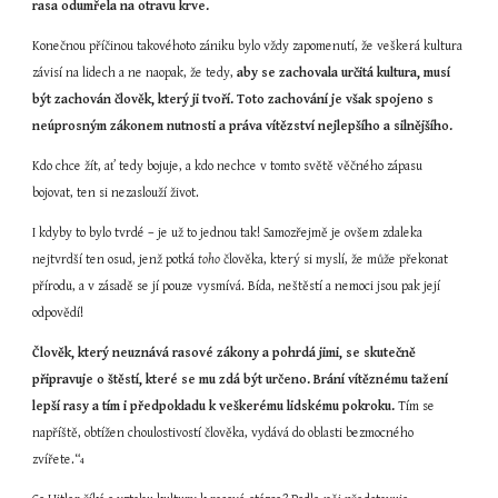
rasa odumřela na otravu krve.
Konečnou příčinou takovéhoto zániku bylo vždy zapomenutí, že veškerá kultura 
závisí na lidech a ne naopak, že tedy, 
aby se zachovala určitá kultura, musí 
být zachován člověk, který ji tvoří. Toto zachování je však spojeno s 
neúprosným zákonem nutnosti a práva vítězství nejlepšího a silnějšího.
Kdo chce žít, ať tedy bojuje, a kdo nechce v tomto světě věčného zápasu 
bojovat, ten si nezaslouží život.
I kdyby to bylo tvrdé – je už to jednou tak! Samozřejmě je ovšem zdaleka 
nejtvrdší ten osud, jenž potká 
toho
 člověka, který si myslí, že může překonat 
přírodu, a v zásadě se jí pouze vysmívá. Bída, neštěstí a nemoci jsou pak její 
odpovědí!
Člověk, který neuznává rasové zákony a pohrdá jimi, se skutečně 
připravuje o štěstí, které se mu zdá být určeno. Brání vítěznému tažení 
lepší rasy a tím i předpokladu k veškerému lidskému pokroku.
 Tím se 
napříště, obtížen choulostivostí člověka, vydává do oblasti bezmocného 
zvířete.“
4