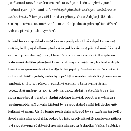
podřízenost rasově rozháraného vůči rasově jednotnému, nýbrž v praxi i 
možnost rychlejšího zániku. 
V nesčetných případech, ve kterých odolává rasa, se 
bastard hroutí
. V tom je vidět korektura přírody. Často však jde ještě dále. 
Omezuje možnost rozmnožování. Tím zabrání plodnosti pokračujících křížení 
vůbec a přivádí je tak k vymření.
Pokud by se například v určité rase spojil jednotlivý subjekt s rasově 
nižším, byl by výsledkem především pokles úrovně jako takové
; dále však 
oslabení potomstva vůči okolí, které zůstalo rasově nesmíšené. 
Při úplném 
zabránění dalšího přimíšení krve ze strany nejvyšší rasy by bastardi při 
trvalém vzájemném křížení v důsledku jejich přírodou moudře snížené 
odolnosti buď vymřeli, nebo by v průběhu mnoha tisíciletí vytvořili nové 
smíšení
, u nějž jsou původní jednotlivé elementy tisícerým křížením 
bezezbytku smíšeny, a jsou už tedy nerozpoznatelné. 
Vytvořila by se tím 
nová národnost s určitou stádní odolností, avšak oproti nejvyšší rase 
spolupůsobící při prvním křížení by se podstatně snížil její duchovně-
kulturní význam. Ale i v tomto posledním případě by ve vzájemném boji o 
život smíšenina podlehla, pokud by jako protivník ještě existovala nějaká 
výše postavená zůstávající nesmíšená rasová jednotka
. Veškerá stádní, v 