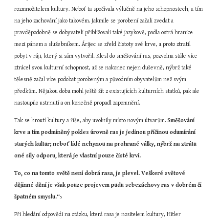
rozmnožitelem kultury. Neboť ta spočívala výlučně na jeho schopnostech, a tím 
na jeho zachování jako takovém. Jakmile se porobení začali zvedat a 
pravděpodobně se dobyvateli přibližovali také jazykově, padla ostrá hranice 
mezi pánem a služebníkem. Árijec se zřekl čistoty své krve, a proto ztratil 
pobyt v ráji, který si sám vytvořil. Klesl do směšování ras, pozvolna stále více 
ztrácel svou kulturní schopnost, až se nakonec nejen duševně, nýbrž také 
tělesně začal více podobat porobeným a původním obyvatelům než svým 
předkům. Nějakou dobu mohl ještě žít z existujících kulturních statků, pak ale 
nastoupilo ustrnutí a on konečně propadl zapomnění.
Tak se hroutí kultury a říše, aby uvolnily místo novým útvarům. 
Směšování 
krve a tím podmíněný pokles úrovně ras je jedinou příčinou odumírání 
starých kultur; neboť lidé nehynou na prohrané války, nýbrž na ztrátu 
oné síly odporu, která je vlastní pouze čisté krvi.
To, co na tomto světě není dobrá rasa, je plevel. Veškeré světové 
dějinné dění je však pouze projevem pudu sebezáchovy ras v dobrém či 
špatném smyslu.“
5
Při hledání odpovědi na otázku, která rasa je nositelem kultury, Hitler 