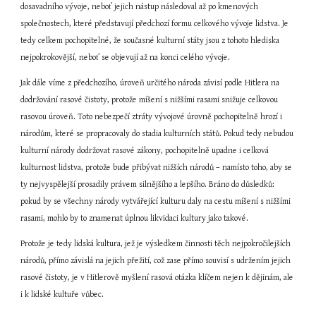
dosavadního vývoje, neboť jejich nástup následoval až po kmenových 
společnostech, které představují předchozí formu celkového vývoje lidstva. Je 
tedy celkem pochopitelné, že současné kulturní státy jsou z tohoto hlediska 
nejpokrokovější, neboť se objevují až na konci celého vývoje.
Jak dále víme z předchozího, úroveň určitého národa závisí podle Hitlera na 
dodržování rasové čistoty, protože míšení s nižšími rasami snižuje celkovou 
rasovou úroveň. Toto nebezpečí ztráty vývojové úrovně pochopitelně hrozí i 
národům, které se propracovaly do stadia kulturních států. Pokud tedy nebudou 
kulturní národy dodržovat rasové zákony, pochopitelně upadne i celková 
kulturnost lidstva, protože bude přibývat nižších národů – namísto toho, aby se 
ty nejvyspělejší prosadily právem silnějšího a lepšího. Bráno do důsledků: 
pokud by se všechny národy vytvářející kulturu daly na cestu míšení s nižšími 
rasami, mohlo by to znamenat úplnou likvidaci kultury jako takové.
Protože je tedy lidská kultura, jež je výsledkem činnosti těch nejpokročilejších 
národů, přímo závislá na jejich přežití, což zase přímo souvisí s udržením jejich 
rasové čistoty, je v Hitlerově myšlení rasová otázka klíčem nejen k dějinám, ale 
i k lidské kultuře vůbec.