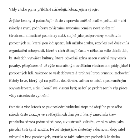
Vždy z toho plyne přibližně následující obraz jejich vývoje:
Árijské kmeny si podmaňují – často v opravdu směšně malém počtu lidí – cizí 
národy a nyní, podníceny zvláštními životními poměry nového území 
(úrodnost, klimatické podmínky atd.), stejně jako podporovány množstvím 
pomocných sil, které jsou k dispozici, lidí nižšího druhu, rozvíjejí své duševní a 
organizační schopnosti, které v nich dřímají. Často v několika málo tisíciletích, 
ba stoletích vytvářejí kultury, které původně zplna nesou vnitřní rysy jejich 
povahy, přizpůsobené už výše naznačeným zvláštním vlastnostem půdy, jakož i 
porobených lidí. Nakonec se však dobyvatelé prohřeší proti principu zachování 
čistoty krve, který byl na počátku dodržován, začnou se mísit s podmaněným 
obyvatelstvem, a tím ukončí své vlastní bytí; neboť po prohřešení v ráji přece 
vždy následovalo vyhnání.
Po tisíci a více letech se pak poslední viditelná stopa někdejšího panského 
národa často ukazuje ve světlejším odstínu pleti, který zanechala krev 
panského národa podmaněné rase, a v ustrnulé kultuře, která to kdysi jako 
původní tvůrkyně založila. Neboť stejně jako skutečný a duchovní dobyvatel 
zahynul v krvi porobených, ztratilo se také palivo pro pochodeň lidského 