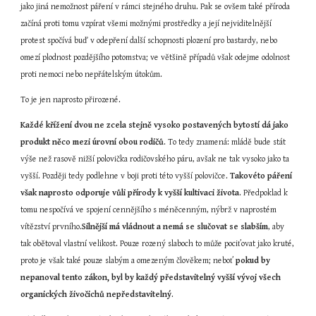
jako jiná nemožnost páření v rámci stejného druhu. Pak se ovšem také příroda 
začíná proti tomu vzpírat všemi možnými prostředky a její nejviditelnější 
protest spočívá buď v odepření další schopnosti plození pro bastardy, nebo 
omezí plodnost pozdějšího potomstva; ve většině případů však odejme odolnost 
proti nemoci nebo nepřátelským útokům.
To je jen naprosto přirozené.
Každé křížení dvou ne zcela stejně vysoko postavených bytostí dá jako 
produkt něco mezi úrovní obou rodičů
. To tedy znamená: mládě bude stát 
výše než rasově nižší polovička rodičovského páru, avšak ne tak vysoko jako ta 
vyšší. Později tedy podlehne v boji proti této vyšší polovičce. 
Takovéto páření 
však naprosto odporuje vůli přírody k vyšší kultivaci života
. Předpoklad k 
tomu nespočívá ve spojení cennějšího s méněcenným, nýbrž v naprostém 
vítězství prvního.
Silnější má vládnout a nemá se slučovat se slabším
, aby 
tak obětoval vlastní velikost. Pouze rozený slaboch to může pociťovat jako kruté, 
proto je však také pouze slabým a omezeným člověkem; neboť 
pokud by 
nepanoval tento zákon, byl by každý představitelný vyšší vývoj všech 
organických živočichů nepředstavitelný
.