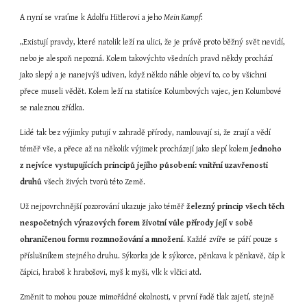
A nyní se vraťme k Adolfu Hitlerovi a jeho 
Mein Kampf
:
„Existují pravdy, které natolik leží na ulici, že je právě proto běžný svět nevidí, 
nebo je alespoň nepozná. Kolem takovýchto všedních pravd někdy prochází 
jako slepý a je nanejvýš udiven, když někdo náhle objeví to, co by všichni 
přece museli vědět. Kolem leží na statisíce Kolumbových vajec, jen Kolumbové 
se naleznou zřídka.
Lidé tak bez výjimky putují v zahradě přírody, namlouvají si, že znají a vědí 
téměř vše, a přece až na několik výjimek procházejí jako slepí kolem 
jednoho 
z nejvíce vystupujících principů jejího působení: vnitřní uzavřenosti 
druhů
 všech živých tvorů této Země.
Už nejpovrchnější pozorování ukazuje jako téměř 
železný princip všech těch 
nespočetných výrazových forem životní vůle přírody její v sobě 
ohraničenou formu rozmnožování a množení
. Každé zvíře se páří pouze s 
příslušníkem stejného druhu. Sýkorka jde k sýkorce, pěnkava k pěnkavě, čáp k 
čápici, hraboš k hrabošovi, myš k myši, vlk k vlčici atd.
Změnit to mohou pouze mimořádné okolnosti, v první řadě tlak zajetí, stejně 