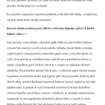
mu byly původně bytostně cizí, bude ho muset nejdříve osvobodit od cizího 
původce těchto projevů a nectností.
Bez jasného rozpoznání rasového problému, a tím židovské otázky, už opětovný 
vzestup německého národa nenastane.
Rasová otázka nedává pouze klíč ke světovým dějinám, nýbrž i k lidské 
kultuře vůbec.“
3
Proč má tedy rasová otázka v dějinách podle Hitlerova přesvědčení klíčový 
význam? Jak snad již vysvítá z dosavadního výkladu, důvod tohoto významu 
vyplývá právě z darwinisticky evolučního pojetí světa. Z něj totiž plyne, že 
vyšší vývoj přírody je výsledkem boje o přežití mezi jednotlivými druhy, a 
nikoliv výsledkem jejich křížení, které je v rozporu ze zákonem vítězství 
silnějšího. Pro jednotlivé národy, které jsou v evolučním pojetí vlastně rasami, 
respektive živočišnými druhy, pak logicky platí stejná pravidla. Jinak by totiž 
člověk nikdy nemohl dosáhnout současné kulturní úrovně, možná by byl stále 
nějakou opicí. A protože je vyšší formování živočišných druhů důsledkem 
vítězství lepšího a při křížení vyšších s nižšími by se nemohlo uskutečňovat, 
znamenalo by nerespektování přírodních zákonů totéž, co stavět se proti 
dalšímu zušlechťování lidí. Pud udržovaní čistoty rasy je tudíž nutnou 