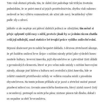
Toto však obstará příroda, tím, že slabší část podrobuje tak těžkým životním 
podmínkám, že se počet omezí už jejich prostřednictvím, zbytku však nakonec 
nedovolí se bez výběru rozmnožovat, ale učiní zde nový, bezohledný výběr 
podle síly a zdraví.
Jakkoliv si ale nepřeje ani páření slabších jedinců se silnějšími, 
tím méně si 
přeje splynutí vyšší rasy s nižší, protože jinak by se jedním rázem zhatila 
celá její někdejší, snad statisíce let trvající práce vyššího zušlechťování.
Dějinná zkušenost pro to nabízí bezpočet dokladů. S děsivou zřetelností ukazuje, 
že při každém smíšení krve Árijce s nižšími národy přišel jako výsledek konec 
nositele kultury. Severní Amerika, jejíž obyvatelstvo se z převážné části skládá 
z germánských elementů, které se jen velmi málo smísily s nižšími barevnými 
národy, ukazuje jiné lidstvo a kulturu než centrální a Jižní Amerika, kde se 
zvláště románští přistěhovalci někdy ve velkém rozsahu mísili s původním 
obyvatelstvem. Na tomto jednom příkladu už je jasně a zřetelně možné poznat 
působení míšení ras. Germán amerického kontinentu, který zůstal rasově čistý 
a nesmíšený, postoupil na místo jeho pána; zůstane pánem tak dlouho, dokud i 
on nepadne za oběť krvesmilstvu.