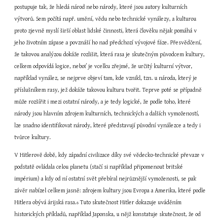
postupuje tak, že hledá národ nebo národy, které jsou autory kulturních 
výtvorů. Sem počítá např. umění, vědu nebo technické vynálezy, a kulturou 
proto zjevně myslí širší oblast lidské činnosti, která člověku nějak pomáhá v 
jeho životním zápase a povznáší ho nad předchozí vývojové fáze. Přesvědčení, 
že takovou analýzou dokáže rozlišit, která rasa je skutečným původcem kultury, 
celkem odpovídá logice, neboť je vcelku zřejmé, že určitý kulturní výtvor, 
například vynález, se nejprve objeví tam, kde vznikl, tzn. u národa, který je 
příslušníkem rasy, jež dokáže takovou kulturu tvořit. Teprve poté se případně 
může rozšířit i mezi ostatní národy, a je tedy logické, že podle toho, které 
národy jsou hlavním zdrojem kulturních, technických a dalších vymožeností, 
lze snadno identifikovat národy, které představují původní vynálezce a tedy i 
tvůrce kultury.
V Hitlerově době, kdy západní civilizace díky své vědecko-technické převaze v 
podstatě ovládala celou planetu (stačí si například připomenout britské 
impérium) a kdy od ní ostatní svět přebíral nejrůznější vymoženosti, se pak 
závěr nabízel celkem jasně: zdrojem kultury jsou Evropa a Amerika, které podle 
Hitlera obývá árijská rasa.
 Tuto skutečnost Hitler dokazuje uváděním 
6
historických příkladů, například Japonska, u nějž konstatuje skutečnost, že od 