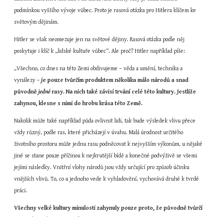
podmínkou vyššího vývoje vůbec. Proto je rasová otázka pro Hitlera klíčem ke 
světovým dějinám.
Hitler se však neomezuje jen na světové dějiny. Rasová otázka podle něj 
poskytuje i klíč k „lidské kultuře vůbec“. Ale proč? Hitler například píše:
„Všechno, co dnes na této Zemi obdivujeme – věda a umění, technika a 
vynálezy – 
je pouze tvůrčím produktem několika málo národů a snad 
původně 
jedné
 rasy. Na nich také závisí trvání celé této kultury. Jestliže 
zahynou, klesne s nimi do hrobu krása této Země.
Nakolik může také například půda ovlivnit lidi, tak bude výsledek vlivu přece 
vždy různý, podle ras, které přicházejí v úvahu. Malá úrodnost určitého 
životního prostoru může jednu rasu podněcovat k nejvyšším výkonům, u nějaké 
jiné se stane pouze příčinou k nejkrutější bídě a konečné podvýživě se všemi 
jejími následky. Vnitřní vlohy národů jsou vždy určující pro způsob účinku 
vnějších vlivů. To, co u jednoho vede k vyhladovění, vychovává druhé k tvrdé 
práci.
Všechny velké kultury minulosti zahynuly pouze proto, že původně tvůrčí 