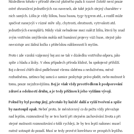
Následkem tohoto v přírodě obecně platného pudu k rasové čistotě není pouze 
ostré ohraničení jednotlivých ras navenek, ale také jejich stejný charakter v 
nich samých. Liška je vždy liškou, husa husou, tygr tygrem atd., a rozdíl může 
spočívat nanejvýš v různé míře síly, chytrosti, obratnosti, vytrvalosti atd. 
jednotlivých exemplářů. Nikdy však nebudeme moci nalézt lišku, která by snad 
svým vnitřním smýšlením mohla mít humánní projevy vůči huse, stejně jako 
neexistuje ani žádná kočka s přátelskou náklonností k myším.
Proto i zde vzniká vzájemný boj ani ne tak v důsledku vnitřního odporu, jako 
spíše z hladu a lásky. V obou případech příroda klidně, ba spokojeně přihlíží. 
Boj o denní chléb dává podlehnout všemu slabému a neduživému, méně 
rozhodnému, zatímco boj samců o samice poskytuje právo plodit, nebo možnost k 
tomu, pouze nejzdravějšímu. 
Boj je však vždy prostředkem k podporování 
zdraví a odolnosti druhu, a je tedy příčinou k jeho vyššímu vývoji
.
Pokud by byl postup jiný, přestalo by každé další a vyšší tvoření a spíše 
by nastoupil opak
. Neboť proto, že méněcenný co do počtu vždy převažuje 
nad lepším, rozmnožoval by se ten horší při stejném zachovávání života a při 
stejné možnosti rozmnožování o tolik rychleji, že by ten lepší nakonec musel 
nutně ustoupit do pozadí. Musí se tedy provést korektura ve prospěch lepšího. 