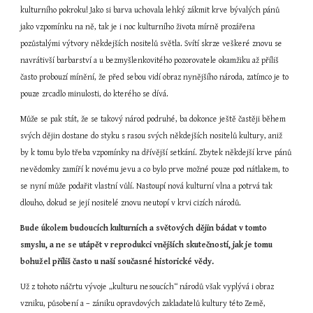
kulturního pokroku! Jako si barva uchovala lehký zákmit krve bývalých pánů 
jako vzpomínku na ně, tak je i noc kulturního života mírně prozářena 
pozůstalými výtvory někdejších nositelů světla. Svítí skrze veškeré znovu se 
navrátivší barbarství a u bezmyšlenkovitého pozorovatele okamžiku až příliš 
často probouzí mínění, že před sebou vidí obraz nynějšího národa, zatímco je to 
pouze zrcadlo minulosti, do kterého se dívá.
Může se pak stát, že se takový národ podruhé, ba dokonce ještě častěji během 
svých dějin dostane do styku s rasou svých někdejších nositelů kultury, aniž 
by k tomu bylo třeba vzpomínky na dřívější setkání. Zbytek někdejší krve pánů 
nevědomky zamíří k novému jevu a co bylo prve možné pouze pod nátlakem, to 
se nyní může podařit vlastní vůlí. Nastoupí nová kulturní vlna a potrvá tak 
dlouho, dokud se její nositelé znovu neutopí v krvi cizích národů.
Bude úkolem budoucích kulturních a světových dějin bádat v tomto 
smyslu, a ne se utápět v reprodukci vnějších skutečností, jak je tomu 
bohužel příliš často u naší současné historické vědy.
Už z tohoto náčrtu vývoje „kulturu nesoucích“ národů však vyplývá i obraz 
vzniku, působení a – zániku opravdových zakladatelů kultury této Země, 