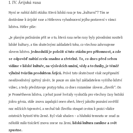
1. IV. Árijská rasa
Nyní se nabízí další otázka: Která lidská rasa je tou „kulturní“? Tím se 
dostáváme k árijské rase a Hitlerovu vyhodnocení jejího postavení v rámci 
lidstva. Hitler píše:
„Je planým počínáním přít se o to, která rasa nebo rasy byly původními nositeli 
lidské kultury, a tím skutečnými zakladateli toho, co všechno zahrnujeme 
slovem lidstvo. 
Jednodušší je položit si tuto otázku pro přítomnost, a zde 
se odpověď nabízí zcela snadno a zřetelně. To, co dnes před sebou 
vidíme v lidské kultuře, na výsledcích umění, vědy a techniky, je téměř 
výlučně tvůrčím produktem Árijců.
 Právě tato skutečnost však nepřipouští 
neodůvodněný zpětný závěr, že pouze on sám byl zakladatelem vyššího lidství 
vůbec, a tedy představuje pratyp toho, co dnes rozumíme slovem „člověk“. On 
je Prométheem lidstva, z jehož jasné hvězdy vyskočila pro všechny časy božská 
jiskra génia, stále znovu zapalující onen oheň, který jakožto poznání osvětlil 
noc mlčících tajemství, a nechal tak člověka stoupat cestou k pozici vládce 
ostatních bytostí této Země. Byl však uhašen – a hluboká temnota se snad za 
několik málo tisíciletí znovu snese na Zemi, 
lidská kultura zanikne a svět 
zpustne.