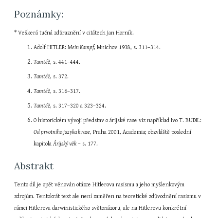
Poznámky:
* Veškerá tučná zdůraznění v citátech Jan Horník.
Adolf HITLER: 
Mein Kampf
, Mnichov 1938, s. 311–314.
Tamtéž
, s. 441–444.
Tamtéž
, s. 372.
Tamtéž
, s. 316–317.
Tamtéž
, s. 317–320 a 323–324.
O historickém vývoji představ o árijské rase viz například Ivo T. BUDIL: 
Od prvotního jazyka k rase
, Praha 2001, Academia; obzvláště poslední 
kapitola 
Árijský věk
 – s. 177.
Abstrakt
Tento díl je opět věnován otázce Hitlerova rasismu a jeho myšlenkovým 
zdrojům. Tentokrát text ale není zaměřen na teoretické zdůvodnění rasismu v 
rámci Hitlerova darwinistického světonázoru, ale na Hitlerovu konkrétní 