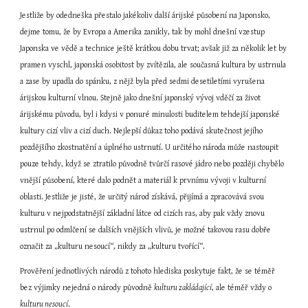
Jestliže by odedneška přestalo jakékoliv další árijské působení na Japonsko, 
dejme tomu, že by Evropa a Amerika zanikly, tak by mohl dnešní vzestup 
Japonska ve vědě a technice ještě krátkou dobu trvat; avšak již za několik let by 
pramen vyschl, japonská osobitost by zvítězila, ale současná kultura by ustrnula 
a zase by upadla do spánku, z nějž byla před sedmi desetiletími vyrušena 
árijskou kulturní vlnou. Stejně jako dnešní japonský vývoj vděčí za život 
árijskému původu, byl i kdysi v ponuré minulosti buditelem tehdejší japonské 
kultury cizí vliv a cizí duch. Nejlepší důkaz toho podává skutečnost jejího 
pozdějšího zkostnatění a úplného ustrnutí. U určitého národa může nastoupit 
pouze tehdy, když se ztratilo původně tvůrčí rasové jádro nebo později chybělo 
vnější působení, které dalo podnět a materiál k prvnímu vývoji v kulturní 
oblasti. Jestliže je jisté, že určitý národ získává, přijímá a zpracovává svou 
kulturu v nejpodstatnější základní látce od cizích ras, aby pak vždy znovu 
ustrnul po odmlčení se dalších vnějších vlivů, je možné takovou rasu dobře 
označit za „kulturu nesoucí“, nikdy za „kulturu tvořící“.
Prověření jednotlivých národů z tohoto hlediska poskytuje fakt, že se téměř 
bez výjimky nejedná o národy původně 
kulturu zakládající
, ale téměř vždy o 
kulturu nesoucí
.