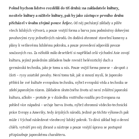
Pokud bychom lidstvo rozdělili do tří druhů: na zakladatele kultury, 
nositele kultury a ničitele kultury, pak by jako zástupce prvního druhu 
přicházel v úvahu zřejmě pouze Árijec.
 Od něj pocházejí základy a pilíře 
všech lidských výtvorů, a pouze vnější forma a barva jsou podmíněny dobovými 
povahovými rysy jednotlivých národů. On dodává ohromné stavební kameny a 
plány k veškerému lidskému pokroku, a pouze provedení odpovídá povaze 
současných ras. Za několik málo desetiletí si například celá východní Asie osvojí 
kulturu, jejímž posledním základem bude rovněž helénistický duch a 
germánská technika, jako je tomu u nás. Pouze 
vnější
 forma ponese – alespoň z 
části – rysy asiatské povahy. Není tomu tak, jak si mnozí myslí, že Japonsko 
přibírá ke své kultuře evropskou techniku, nýbrž evropská věda a technika se 
zdobí japonským rázem. Základem skutečného života už není zvláštní japonská 
kultura, ačkoliv – protože je v důsledku vnitřního rozdílu pro Evropana na 
pohled více nápadná – určuje barvu života, nýbrž ohromná vědecko-technická 
práce Evropy a Ameriky, tedy árijských národů. Jedině po těchto výkonech pak 
může i Východ následovat všeobecný lidský pokrok. To dává základ boji o denní 
chléb, vytváří pro něj zbraně a nástroje a pouze vnější úprava se postupně 
přizpůsobuje japonskému charakteru.