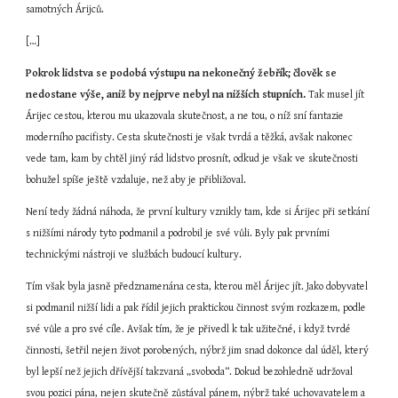
samotných Árijců.
[…]
Pokrok lidstva se podobá výstupu na nekonečný žebřík; člověk se 
nedostane výše, aniž by nejprve nebyl na nižších stupních.
 Tak musel jít 
Árijec cestou, kterou mu ukazovala skutečnost, a ne tou, o níž sní fantazie 
moderního pacifisty. Cesta skutečnosti je však tvrdá a těžká, avšak nakonec 
vede tam, kam by chtěl jiný rád lidstvo prosnít, odkud je však ve skutečnosti 
bohužel spíše ještě vzdaluje, než aby je přibližoval.
Není tedy žádná náhoda, že první kultury vznikly tam, kde si Árijec při setkání 
s nižšími národy tyto podmanil a podrobil je své vůli. Byly pak prvními 
technickými nástroji ve službách budoucí kultury.
Tím však byla jasně předznamenána cesta, kterou měl Árijec jít. Jako dobyvatel 
si podmanil nižší lidi a pak řídil jejich praktickou činnost svým rozkazem, podle 
své vůle a pro své cíle. Avšak tím, že je přivedl k tak užitečné, i když tvrdé 
činnosti, šetřil nejen život porobených, nýbrž jim snad dokonce dal úděl, který 
byl lepší než jejich dřívější takzvaná „svoboda“. Dokud bezohledně udržoval 
svou pozici pána, nejen skutečně zůstával pánem, nýbrž také uchovavatelem a 