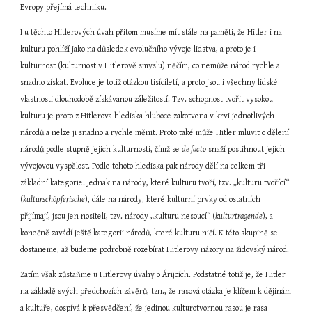
Evropy přejímá techniku.
I u těchto Hitlerových úvah přitom musíme mít stále na paměti, že Hitler i na 
kulturu pohlíží jako na důsledek evolučního vývoje lidstva, a proto je i 
kulturnost (kulturnost v Hitlerově smyslu) něčím, co nemůže národ rychle a 
snadno získat. Evoluce je totiž otázkou tisíciletí, a proto jsou i všechny lidské 
vlastnosti dlouhodobě získávanou záležitostí. Tzv. schopnost tvořit vysokou 
kulturu je proto z Hitlerova hlediska hluboce zakotvena v krvi jednotlivých 
národů a nelze ji snadno a rychle měnit. Proto také může Hitler mluvit o dělení 
národů podle stupně jejich kulturnosti, čímž se 
de facto
 snaží postihnout jejich 
vývojovou vyspělost. Podle tohoto hlediska pak národy dělí na celkem tři 
základní kategorie. Jednak na národy, které kulturu tvoří, tzv. „kulturu tvořící“ 
(
kulturschöpferische
), dále na národy, které kulturní prvky od ostatních 
přijímají, jsou jen nositeli, tzv. národy „kulturu nesoucí“ (
kulturtragende
), a 
konečně zavádí ještě kategorii národů, které kulturu ničí. K této skupině se 
dostaneme, až budeme podrobně rozebírat Hitlerovy názory na židovský národ.
Zatím však zůstaňme u Hitlerovy úvahy o Árijcích. Podstatné totiž je, že Hitler 
na základě svých předchozích závěrů, tzn., že rasová otázka je klíčem k dějinám 
a kultuře, dospívá k přesvědčení, že jedinou kulturotvornou rasou je rasa 