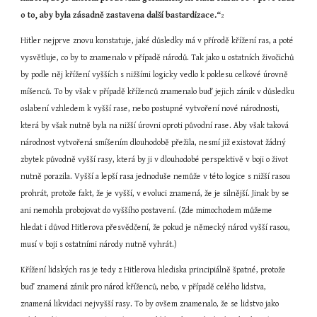
o to, aby byla zásadně zastavena další bastardizace.“
2
Hitler nejprve znovu konstatuje, jaké důsledky má v přírodě křížení ras, a poté 
vysvětluje, co by to znamenalo v případě národů. Tak jako u ostatních živočichů 
by podle něj křížení vyšších s nižšími logicky vedlo k poklesu celkové úrovně 
míšenců. To by však v případě kříženců znamenalo buď jejich zánik v důsledku 
oslabení vzhledem k vyšší rase, nebo postupné vytvoření nové národnosti, 
která by však nutně byla na nižší úrovni oproti původní rase. Aby však taková 
národnost vytvořená smíšením dlouhodobě přežila, nesmí již existovat žádný 
zbytek původně vyšší rasy, která by ji v dlouhodobé perspektivě v boji o život 
nutně porazila. Vyšší a lepší rasa jednoduše nemůže v této logice s nižší rasou 
prohrát, protože fakt, že je vyšší, v evoluci znamená, že je silnější. Jinak by se 
ani nemohla probojovat do vyššího postavení. (Zde mimochodem můžeme 
hledat i důvod Hitlerova přesvědčení, že pokud je německý národ vyšší rasou, 
musí v boji s ostatními národy nutně vyhrát.)
Křížení lidských ras je tedy z Hitlerova hlediska principiálně špatné, protože 
buď znamená zánik pro národ kříženců, nebo, v případě celého lidstva, 
znamená likvidaci nejvyšší rasy. To by ovšem znamenalo, že se lidstvo jako 