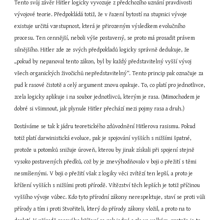
Tento svůj závěr Hitler logicky vyvozuje z předchozího uznání pravdivosti 
vývojové teorie. Předpokládá totiž, že v řazení bytostí na stupnici vývoje 
existuje určitá vzestupnost, která je přirozeným výsledkem evolučního 
procesu. Ten cennější, neboli výše postavený, se proto má prosadit právem 
silnějšího. Hitler zde ze svých předpokladů logicky správně dedukuje, že 
„pokud by nepanoval tento zákon, byl by každý představitelný vyšší vývoj 
všech organických živočichů nepředstavitelný“. Tento princip pak označuje za 
pud k rasové čistotě a celý argument znovu opakuje. To, co platí pro jednotlivce, 
zcela logicky aplikuje i na soubor jednotlivců, kterým je rasa. (Mimochodem je 
dobré si všimnout, jak plynule Hitler přechází mezi pojmy rasa a druh.)
Dostáváme se tak k jádru teoretického zdůvodnění Hitlerova rasismu. Pokud 
totiž platí darwinistická evoluce, pak je spojování vyšších s nižšími špatné, 
protože u potomků snižuje úroveň, kterou by jinak získali při spojení stejně 
vysoko postavených předků, což by je znevýhodňovalo v boji o přežití s těmi 
nesmíšenými. V boji o přežití však z logiky věci zvítězí ten lepší, a proto je 
křížení vyšších s nižšími proti přírodě. Vítězství těch lepších je totiž příčinou 
vyššího vývoje vůbec. Kdo tyto přírodní zákony nerespektuje, staví se proti vůli 
přírody a tím i proti Stvořiteli, který do přírody zákony vložil, a proto na to 